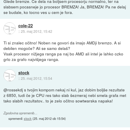
Glede bremze. Ce dela na boljsem procesorju normalno, ter na
slabsem pocasneje jo procesor BREMZA! Ja, BREMZA! Pa ne delaj
se budale, ko tocno ves u cem je fora.
cole-22
::
25. maj 2012, 15:42
Ti si znalec očitno! Noben ne govori da imajo AMDji bremzo. A si
debilen mogoče? Ali se samo delaš?
Vsak procesor nižjega ranga pa naj bo AMD ali intel je lahko ozko
grlo za grafo najvišjega ranga.
stock
::
25. maj 2012, 15:54
@rossekdj s tvojim kompom nekaj ni kul, jaz dobim boljše rezultate
z 6850, tudi če je CPU res tako slab šezmeraj nebi smela grafa met
tako slabih rezultatov.. to je zelo očitno sowtwarska napaka!
Zgodovina sprememb…
spremenil:
stock
(
25. maj 2012 ob 15:54
)