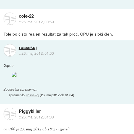
cole-22
::
26. maj 2012, 00:59
Tole bo čisto realen rezultat za tak proc. CPU je šibki člen.
rossekdj
::
26. maj 2012, 01:00
Gpuz
Zgodovina sprememb…
spremenilo:
rossekdj
(
26. maj 2012 ob 01:04
)
Piggykiller
::
26. maj 2012, 01:08
car100
je
25. maj 2012 ob 18:27
izjavil
: