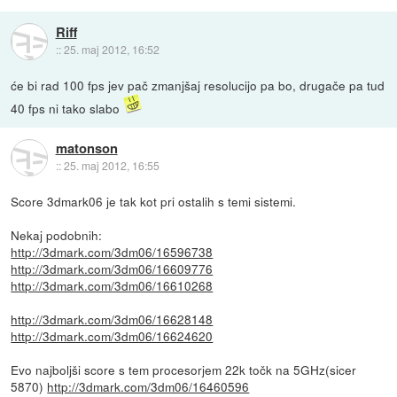
Riff
::
25. maj 2012, 16:52
će bi rad 100 fps jev pač zmanjšaj resolucijo pa bo, drugače pa tud
40 fps ni tako slabo
matonson
::
25. maj 2012, 16:55
Score 3dmark06 je tak kot pri ostalih s temi sistemi.
Nekaj podobnih:
http://3dmark.com/3dm06/16596738
http://3dmark.com/3dm06/16609776
http://3dmark.com/3dm06/16610268
http://3dmark.com/3dm06/16628148
http://3dmark.com/3dm06/16624620
Evo najboljši score s tem procesorjem 22k točk na 5GHz(sicer
5870)
http://3dmark.com/3dm06/16460596