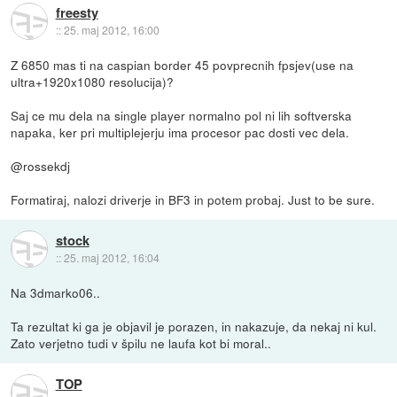
freesty
::
25. maj 2012, 16:00
Z 6850 mas ti na caspian border 45 povprecnih fpsjev(use na
ultra+1920x1080 resolucija)?
Saj ce mu dela na single player normalno pol ni lih softverska
napaka, ker pri multiplejerju ima procesor pac dosti vec dela.
@rossekdj
Formatiraj, nalozi driverje in BF3 in potem probaj. Just to be sure.
stock
::
25. maj 2012, 16:04
Na 3dmarko06..
Ta rezultat ki ga je objavil je porazen, in nakazuje, da nekaj ni kul.
Zato verjetno tudi v špilu ne laufa kot bi moral..
TOP