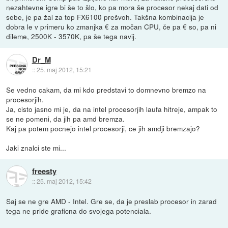
nezahtevne igre bi še to šlo, ko pa mora še procesor nekaj dati od
sebe, je pa žal za top FX6100 prešvoh. Takšna kombinacija je
dobra le v primeru ko zmanjka € za močan CPU, če pa € so, pa ni
dileme, 2500K - 3570K, pa še tega navij.
Dr_M
::
25. maj 2012, 15:21
Se vedno cakam, da mi kdo predstavi to domnevno bremzo na
procesorjih.
Ja, cisto jasno mi je, da na intel procesorjih laufa hitreje, ampak to
se ne pomeni, da jih pa amd bremza.
Kaj pa potem pocnejo intel procesorji, ce jih amdji bremzajo?
Jaki znalci ste mi...
freesty
::
25. maj 2012, 15:42
Saj se ne gre AMD - Intel. Gre se, da je preslab procesor in zarad
tega ne pride graficna do svojega potenciala.