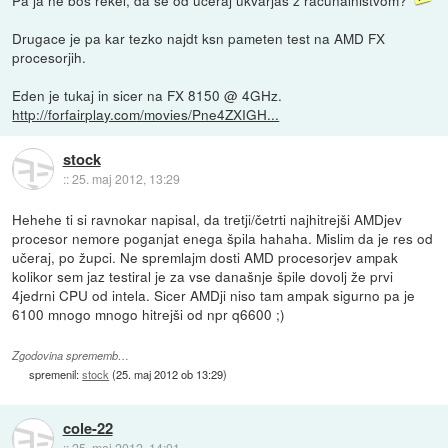
Drugace je pa kar tezko najdt ksn pameten test na AMD FX
procesorjih.
Eden je tukaj in sicer na FX 8150 @ 4GHz.
http://forfairplay.com/movies/Pne4ZXIGH...
stock
::
25. maj 2012, 13:29
Hehehe ti si ravnokar napisal, da tretji/četrti najhitrejši AMDjev
procesor nemore poganjat enega špila hahaha. Mislim da je res od
učeraj, po župci. Ne spremlajm dosti AMD procesorjev ampak
kolikor sem jaz testiral je za vse današnje špile dovolj že prvi
4jedrni CPU od intela. Sicer AMDji niso tam ampak sigurno pa je
6100 mnogo mnogo hitrejši od npr q6600 ;)
Zgodovina sprememb…
spremenil:
stock
(
25. maj 2012 ob 13:29
)
cole-22
::
25. maj 2012, 14:01