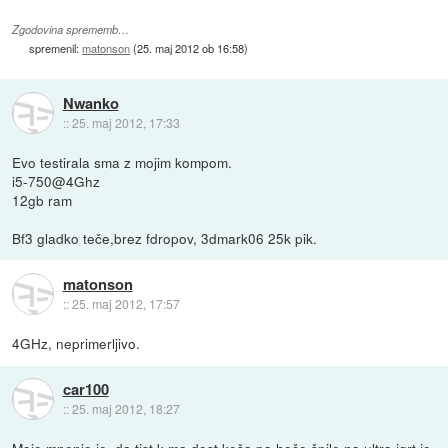
Zgodovina sprememb…
spremenil:
matonson
(
25. maj 2012 ob 16:58
)
Nwanko
::
25. maj 2012, 17:33
Evo testirala sma z mojim kompom.
i5-750@4Ghz
12gb ram
Bf3 gladko teče,brez fdropov, 3dmark06 25k pik.
matonson
::
25. maj 2012, 17:57
4GHz, neprimerljivo.
car100
::
25. maj 2012, 18:27