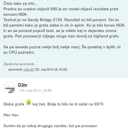
Čisto tako za info...
Predno so uradno objavili 680 je en model objavil rezultate pred
koncem NDA.
Testiral je na Sandy Bridge 2130. Rezultati so bili porazni. Vsi so
bili pametni kako je grafa slaba in oh in sploh. Ko je bilo konec NDA
in so se povsod pojavili testi, se je videlo kaj in dejansko zmore
grafa. Pač procesorji nižjega ranga niso dovolj za highend grafo.
Se pa seveda pozna nekje bolj nekje manj. Še posebaj v špilih, ki
so CPU požrešni.
Zgodovina sprememb…
spremenil:
cole-22
(
25. maj 2012 ob 16:32
)
D3m
::
25. maj 2012, 16:49
Slaba grafa
kaj češ. Bolje bi bilo če bi ostal na 6970.
Hec hec.
Sumim da je nekaj drugega narobe, kot pa procesor.