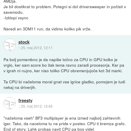
AMDja.
Je bil dostikrat to problem. Potegni si dol driversweeper in počisti v
savemodu.
-Izklopi vsync
Naredi en 3DM11 run, da vidimo koliko pik vrže.
stock
::
25. maj 2012, 12:11
Pa bolj pomembno je da napiše točno za CPU in GPU kolko je
vrglo, ker sam score bo itak tema ravno zaradi procesorja. Kar pa
v igrah ni nujno, ker niso toliko CPU obremenjujoče kot 3d marki.
Ta CPU bi načeloma moral gnat vse igrice gladko, pomojem je tudi
nekaj na driverjih.
freesty
::
25. maj 2012, 12:45
"načeloma vseh" BF3 multiplayer je ena izmed najbolj zahtevnih
iger. Tako, da naceloma tu ne pride v postev. CPU ti bremza grafo.
End of story. Lahk probas navit CPU pa bos videl.