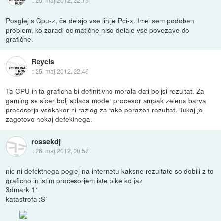
::
25. maj 2012, 22:15
Posglej s Gpu-z, če delajo vse linije Pci-x. Imel sem podoben
problem, ko zaradi oc matične niso delale vse povezave do
grafične.
Reycis
::
25. maj 2012, 22:46
Ta CPU in ta graficna bi definitivno morala dati boljsi rezultat. Za
gaming se sicer bolj splaca moder procesor ampak zelena barva
procesorja vsekakor ni razlog za tako porazen rezultat. Tukaj je
zagotovo nekaj defektnega.
rossekdj
::
26. maj 2012, 00:57
nic ni defektnega poglej na internetu kaksne rezultate so dobili z to
graficno in istim procesorjem iste pike ko jaz
3dmark 11
katastrofa :S