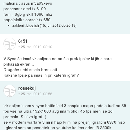
matična : asus m5a99xevo
procesor : amd fx 6100
rami : 8gb g skill 1666 mhz
napajalnik : corsair tx 650
zaklenil:
bluefish
(
15. jun 2012 ob 20:19
)
6151
::
25. maj 2012, 02:10
V-Sync če imaš vklopljeno ne bo šlo prek fpsjev ki jih zmore
prikazati ekran...
Drugače nebi smelo bremzati
Kakšne fpsje pa imaš in pri katerih igrah?
rossekdj
::
25. maj 2012, 02:58
izklopljen imam v-sync battlefield 3 caspian mapa padejo tudi na 35
fps vse na ultra 192x1080 avg imam okoli 45 fps meni se zdi
premalo :S ni za igrat :(
se v modern warfare 3 mi nihajo ki mi na prejsnji graficni 6970 niso
. gledal sem pa posnetek na youtube ko ima eden i5 2500k