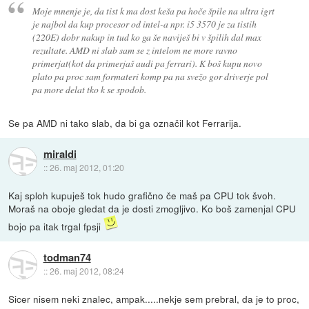
Moje mnenje je, da tist k ma dost keša pa hoče špile na ultra igrt
je najbol da kup procesor od intel-a npr. i5 3570 je za tistih
(220E) dobr nakup in tud ko ga še naviješ bi v špilih dal max
rezultate. AMD ni slab sam se z intelom ne more ravno
primerjat(kot da primerjaš audi pa ferrari). K boš kupu novo
plato pa proc sam formateri komp pa na svežo gor driverje pol
pa more delat tko k se spodob.
Se pa AMD ni tako slab, da bi ga označil kot Ferrarija.
miraldi
::
26. maj 2012, 01:20
Kaj sploh kupuješ tok hudo grafično če maš pa CPU tok švoh.
Moraš na oboje gledat da je dosti zmogljivo. Ko boš zamenjal CPU
bojo pa itak trgal fpsji
todman74
::
26. maj 2012, 08:24
Sicer nisem neki znalec, ampak.....nekje sem prebral, da je to proc,