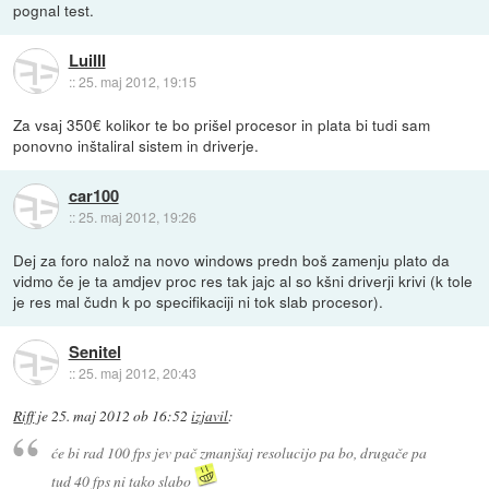
pognal test.
LuiIII
::
25. maj 2012, 19:15
Za vsaj 350€ kolikor te bo prišel procesor in plata bi tudi sam
ponovno inštaliral sistem in driverje.
car100
::
25. maj 2012, 19:26
Dej za foro nalož na novo windows predn boš zamenju plato da
vidmo če je ta amdjev proc res tak jajc al so kšni driverji krivi (k tole
je res mal čudn k po specifikaciji ni tok slab procesor).
Senitel
::
25. maj 2012, 20:43
Riff
je
25. maj 2012 ob 16:52
izjavil
:
će bi rad 100 fps jev pač zmanjšaj resolucijo pa bo, drugače pa
tud 40 fps ni tako slabo