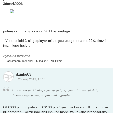
3dmark2006
potem se dodam teste od 2011 in vantage
- V battlefield 3 singleplayer mi pa gpu usage dela na 99% skoz in
imam lepe fpsje .
Zgodovina sprememb…
spremenilo:
rossekdj
(
25. maj 2012 ob 14:52
)
dzinks63
::
25. maj 2012, 15:10
Ok, cpu res neki hudo primeren za igre, ampak tok spet ni slab,
da neb mogel poganjat spile s tako grafiko.
GTX680 je top grafika, FX6100 je kr neki, za kakšno HD6870 bi še
bil primeren. Comp pač izpljune kar more, za kakšne procesorsko