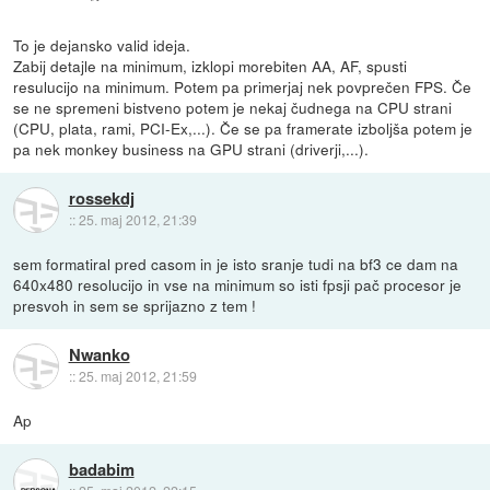
To je dejansko valid ideja.
Zabij detajle na minimum, izklopi morebiten AA, AF, spusti
resulucijo na minimum. Potem pa primerjaj nek povprečen FPS. Če
se ne spremeni bistveno potem je nekaj čudnega na CPU strani
(CPU, plata, rami, PCI-Ex,...). Če se pa framerate izboljša potem je
pa nek monkey business na GPU strani (driverji,...).
rossekdj
::
25. maj 2012, 21:39
sem formatiral pred casom in je isto sranje tudi na bf3 ce dam na
640x480 resolucijo in vse na minimum so isti fpsji pač procesor je
presvoh in sem se sprijazno z tem !
Nwanko
::
25. maj 2012, 21:59
Ap
badabim