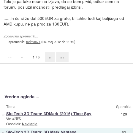
Tole je pa tako neumna izjava, da se bom prvič, odkar sem na
forumu poslužil možnosti "predlagaj izbris".
......in če si že dal 500EUR za grafo, bi lahko tudi kaj boljšega od
AMD kupu, ne pa proc za 130EUR.
Zgodovina sprememb…
spremenilo:
todman74
(
26. maj 2012 ob 11:49
)
««
«
1
/ 6
»
»»
Vredno ogleda ...
Tema
Sporočila
»
Slo-Tech 3D Team: 3DMark (2016) Time Spy
129
GenZNPC
Oddelek:
Navijanje
»
Slo-Tech 3D Team: 3D Mark Vantage
62