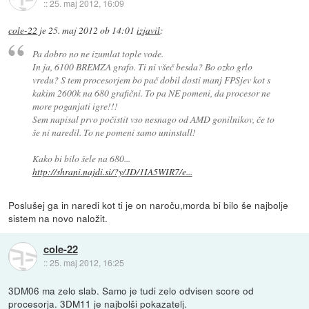
::
25. maj 2012, 16:09
cole-22
je
25. maj 2012 ob 14:01
izjavil
:
Pa dobro no ne izumlat tople vode.
In ja, 6100 BREMZA grafo. Ti ni všeč besda? Bo ozko grlo
vredu? S tem procesorjem bo pač dobil dosti manj FPSjev kot s
kakim 2600k na 680 grafični. To pa NE pomeni, da procesor ne
more poganjati igre!!!
Sem napisal prvo počistit vso nesnago od AMD gonilnikov, če to
še ni naredil. To ne pomeni samo uninstall!
Kako bi bilo šele na 680...
http://shrani.najdi.si/?y/JD/1IA5WIR7/e...
Poslušej ga in naredi kot ti je on naroču,morda bi bilo še najbolje
sistem na novo naložit.
cole-22
::
25. maj 2012, 16:25
3DM06 ma zelo slab. Samo je tudi zelo odvisen score od
procesorja. 3DM11 je najbolši pokazatelj.