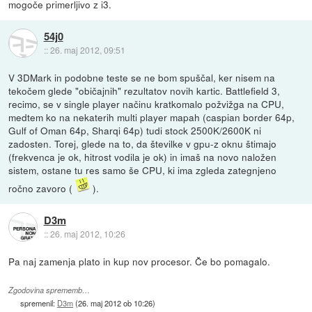
mogoče primerljivo z i3.
54j0
::
26. maj 2012, 09:51
V 3DMark in podobne teste se ne bom spuščal, ker nisem na
tekočem glede "običajnih" rezultatov novih kartic. Battlefield 3,
recimo, se v single player načinu kratkomalo požvižga na CPU,
medtem ko na nekaterih multi player mapah (caspian border 64p,
Gulf of Oman 64p, Sharqi 64p) tudi stock 2500K/2600K ni
zadosten. Torej, glede na to, da številke v gpu-z oknu štimajo
(frekvenca je ok, hitrost vodila je ok) in imaš na novo naložen
sistem, ostane tu res samo še CPU, ki ima zgleda zategnjeno
ročno zavoro (
).
D3m
::
26. maj 2012, 10:26
Pa naj zamenja plato in kup nov procesor. Če bo pomagalo.
Zgodovina sprememb…
spremenil:
D3m
(
26. maj 2012 ob 10:26
)