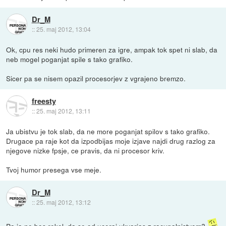
Dr_M
::
25. maj 2012, 13:04
Ok, cpu res neki hudo primeren za igre, ampak tok spet ni slab, da
neb mogel poganjat spile s tako grafiko.
Sicer pa se nisem opazil procesorjev z vgrajeno bremzo.
freesty
::
25. maj 2012, 13:11
Ja ubistvu je tok slab, da ne more poganjat spilov s tako grafiko.
Drugace pa raje kot da izpodbijas moje izjave najdi drug razlog za
njegove nizke fpsje, ce pravis, da ni procesor kriv.
Tvoj humor presega vse meje.
Dr_M
::
25. maj 2012, 13:12
Pa ja ne bos rekel, da se od uceraj ukvarjas z racunalnistvom?