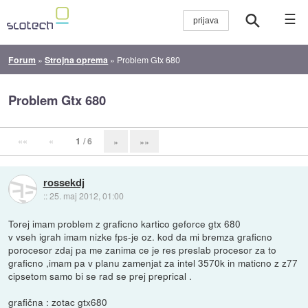
☰
Forum
»
Strojna oprema
»
Problem Gtx 680
Problem Gtx 680
««
«
1
/ 6
»
»»
rossekdj
::
25. maj 2012, 01:00
Torej imam problem z graficno kartico geforce gtx 680
v vseh igrah imam nizke fps-je oz. kod da mi bremza graficno
porocesor zdaj pa me zanima ce je res preslab procesor za to
graficno ,imam pa v planu zamenjat za intel 3570k in maticno z z77
cipsetom samo bi se rad se prej preprical .
grafična : zotac gtx680