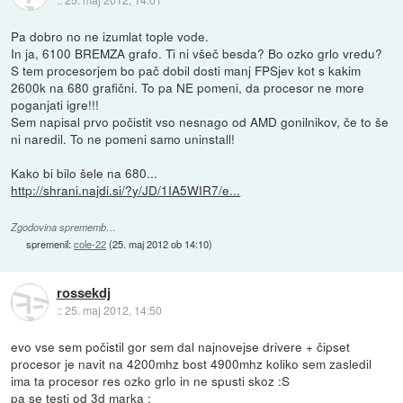
Pa dobro no ne izumlat tople vode.
In ja, 6100 BREMZA grafo. Ti ni všeč besda? Bo ozko grlo vredu?
S tem procesorjem bo pač dobil dosti manj FPSjev kot s kakim
2600k na 680 grafični. To pa NE pomeni, da procesor ne more
poganjati igre!!!
Sem napisal prvo počistit vso nesnago od AMD gonilnikov, če to še
ni naredil. To ne pomeni samo uninstall!
Kako bi bilo šele na 680...
http://shrani.najdi.si/?y/JD/1IA5WIR7/e...
Zgodovina sprememb…
spremenil:
cole-22
(
25. maj 2012 ob 14:10
)
rossekdj
::
25. maj 2012, 14:50
evo vse sem počistil gor sem dal najnovejse drivere + čipset
procesor je navit na 4200mhz bost 4900mhz koliko sem zasledil
ima ta procesor res ozko grlo in ne spusti skoz :S
pa se testi od 3d marka :