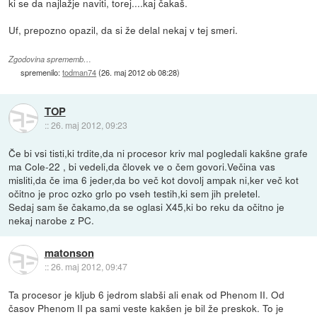
ki se da najlažje naviti, torej....kaj čakaš.
Uf, prepozno opazil, da si že delal nekaj v tej smeri.
Zgodovina sprememb…
spremenilo:
todman74
(
26. maj 2012 ob 08:28
)
TOP
::
26. maj 2012, 09:23
Če bi vsi tisti,ki trdite,da ni procesor kriv mal pogledali kakšne grafe
ma Cole-22 , bi vedeli,da človek ve o čem govori.Večina vas
misliti,da če ima 6 jeder,da bo več kot dovolj ampak ni,ker več kot
očitno je proc ozko grlo po vseh testih,ki sem jih preletel.
Sedaj sam še čakamo,da se oglasi X45,ki bo reku da očitno je
nekaj narobe z PC.
matonson
::
26. maj 2012, 09:47
Ta procesor je kljub 6 jedrom slabši ali enak od Phenom II. Od
časov Phenom II pa sami veste kakšen je bil že preskok. To je