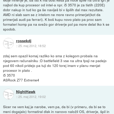
Moje mnenje je, da tist k ma dost keša pa hoče špile na ultra igrt je
najbol da kup procesor od intel-a npr. i5 3570 je za tistih (220E)
dobr nakup in tud ko ga še naviješ bi v špilih dal max rezultate.
AMD ni slab sam se z intelom ne more ravno primerjat(kot da
primerjaš audi pa ferrari). K boš kupu novo plato pa proc sam
formateri komp pa na svežo gor driverje pol pa more delat tko k se
spodob.
rossekdj
::
25. maj 2012, 18:52
zdaj sem opazil komaj razliko ko sma z kolegom probala na
njegovem računalniku :D battlefield 3 vse na ultra fpsji ne padejo
pod 60 nikoli pridejo pa tuji do 120 torej imam v planu menjat
procesor in plato .
i5 3570
ASRock Z77 Extreme4
NightHawk
::
25. maj 2012, 19:02
Sicer ne vem kaj je narobe, vem pa, da bi (v primeru, da bi se to
meni dogajalo) formatiral disk in nanovo naložil OS, driverje, špil in