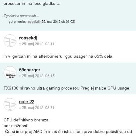
procesor in mu tece gladko ...
Zgodovina sprememb…
spremenilo:
rossekdj
(
25. maj 2012 ob 03:02
)
rossekdj
::
25. maj 2012, 03:11
in v igercah mi na afterburneru "gpu usage" na 65% dela
69charger
::
25. maj 2012, 06:15
FX6100 ni ravno ultra gaming procesor. Preglej malce CPU usage.
cole-22
::
25. maj 2012, 08:31
CPU definitivno bremza.
par možnosti...
-Če si imel prej AMD in imaš še isti sistem prvo dobro počisti vse od