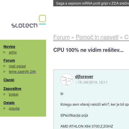
BMW v vozilih začel predvajati reklame
::
dane
Forum
»
Pomoč in nasveti
»
C
Novice
CPU 100% ne vidim rešitev...
arhiv
Forum
mali oglasi
teme zadnjih 24h
djforever
Članki
::
19. okt 2014, 12:11
Zaposlitve
lp
brskaj
Ostalo
Kolegu sem včeraj naložil win7, ker je bil c
pravila
SPecifikacije pcja
AMD ATHLON X64 3700,2,2GHZ