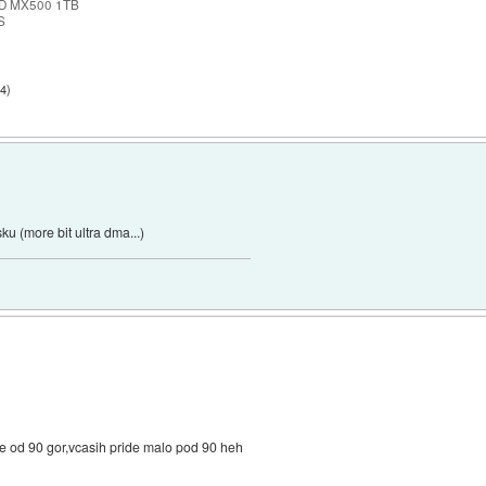
SSD MX500 1TB
S
34
)
u (more bit ultra dma...)
 od 90 gor,vcasih pride malo pod 90 heh