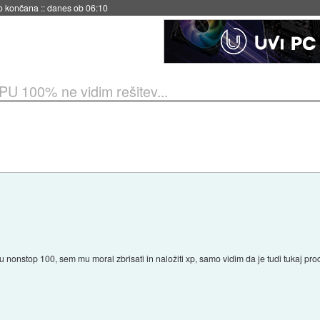
s ob 06:09
PU 100% ne vidim rešitev...
pu nonstop 100, sem mu moral zbrisati in naložiti xp, samo vidim da je tudi tukaj p