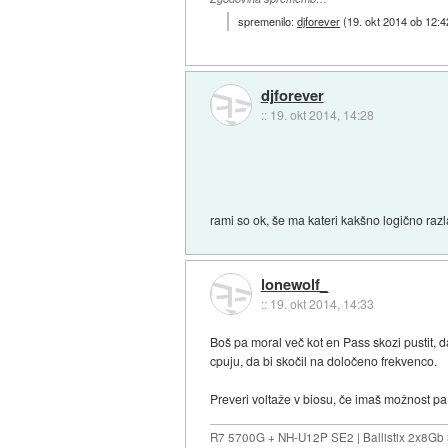
spremenilo:
djforever
(
19. okt 2014 ob 12:4
djforever
::
19. okt 2014, 14:28
rami so ok, še ma kateri kakšno logično raz
lonewolf_
::
19. okt 2014, 14:33
Boš pa moral več kot en Pass skozi pustit, 
cpuju, da bi skočil na določeno frekvenco.
Preveri voltaže v biosu, če imaš možnost pa
R7 5700G + NH-U12P SE2 | Ballistix 2x8G