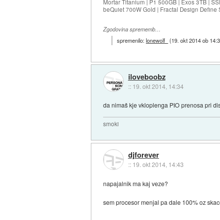
Mortar Titanium | P1 500GB | Exos 3TB | 
beQuiet 700W Gold | Fractal Design Define 
Zgodovina sprememb…
spremenilo:
lonewolf_
(
19. okt 2014 ob 14:
iloveboobz
::
19. okt 2014, 14:34
da nimaš kje vkloplenga PIO prenosa pri disk
smoki
djforever
::
19. okt 2014, 14:43
napajalnik ma kaj veze?
sem procesor menjal pa dale 100% oz skace