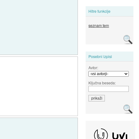
Hitre funkcije
seznam tem
Posebni izpisi
Avtor:
Ključna beseda: