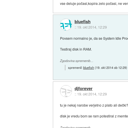
vse deluje počasi,kopira zelo počasi, ne vem 
bluefish
::
19. okt 2014, 12:29
Povsem normalno je, da se System Idle Proces
Testiraj disk in RAM.
Zgodovina sprememb…
spremenil:
bluefish
(
19. okt 2014 ob 12:29
)
djforever
::
19. okt 2014, 12:29
tu je nekaj narobe verjetno z plato ali dečki
disk je vredu bom se ram potestiral z memte
Zgodovina sprememb…