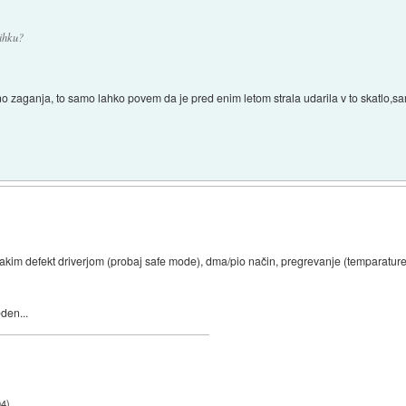
ihku?
zaganja, to samo lahko povem da je pred enim letom strala udarila v to skatlo,sam
z kakim defekt driverjom (probaj safe mode), dma/pio način, pregrevanje (temparature) 
den...
04
)