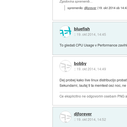
Zgodovina sprememb…
spremenilo:
djforever
(
19. okt 2014 ob 14:4
bluefish
::
19. okt 2014, 14:45
To gledaš CPU Usage v Performance zavi
bobby
::
19. okt 2014, 14:49
Dej probej kako live linux distribucijo proba
Sekundarni, laufaj ti ta memtest cez noc, ne 
Ce eksplicitno ne odgovorim osebam PNG ali
djforever
::
19. okt 2014, 14:52