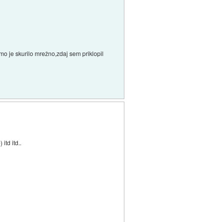
o je skurilo mrežno,zdaj sem priklopil
itd itd..