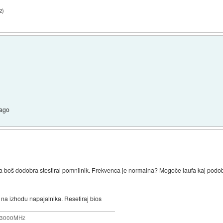
2
)
lago
da boš dodobra stestiral pomnilnik. Frekvenca je normalna? Mogoče laufa kaj podob
 na izhodu napajalnika. Resetiraj bios
b 3000MHz