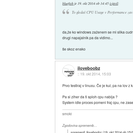
bluefish
je
19. okt 2014 ob 14:45
izjavil
:
To gledaš CPU Usage v Performance zav
da,že ko windows zaženem se mi slika cudno 
drugi napajalnik pa da vidimo...
še skoz enako
iloveboobz
::
19. okt 2014, 15:03
Prvo testiraj v linuxu. Če je kul, pa na lov 
Pa si ziher da ti sploh cpu nabija ?
System idle proces pomeni fraj cpu, ne zase
smoki
Zgodovina sprememb…
spremenil:
iloveboobz
(
19. okt 2014 ob 15: