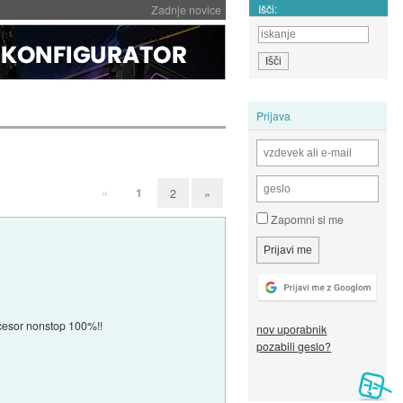
Išči:
Zadnje novice
Prijava
«
1
2
»
Zapomni si me
rocesor nonstop 100%!!
nov uporabnik
pozabili geslo?