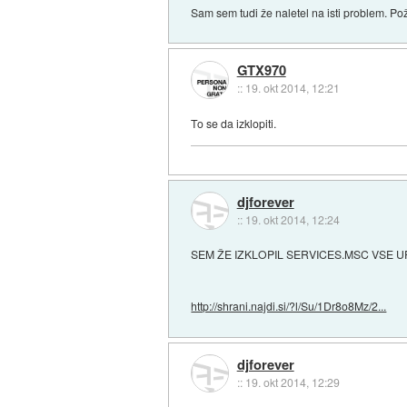
Sam sem tudi že naletel na isti problem. P
GTX970
::
19. okt 2014, 12:21
To se da izklopiti.
djforever
::
19. okt 2014, 12:24
SEM ŽE IZKLOPIL SERVICES.MSC VSE UP
http://shrani.najdi.si/?l/Su/1Dr8o8Mz/2...
djforever
::
19. okt 2014, 12:29