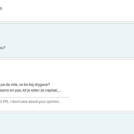
3
)
hku?
t pa da vids, ce bo kaj drygace?
samo en pas, kit je eden ze napisal,...
 PR,..I dont care about your opinion.