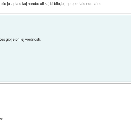
če je z plato kaj narobe ali kaj bi bilo,to je prej delalo normalno
 giblje pri tej vrednosti.
?
st