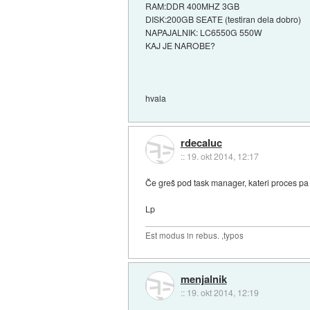
RAM:DDR 400MHZ 3GB
DISK:200GB SEATE (testiran dela dobro)
NAPAJALNIK: LC6550G 550W
KAJ JE NAROBE?
hvala
rdecaluc
::
19. okt 2014, 12:17
Če greš pod task manager, kateri proces pa
Lp
Est modus in rebus. ,typos
menjalnik
::
19. okt 2014, 12:19