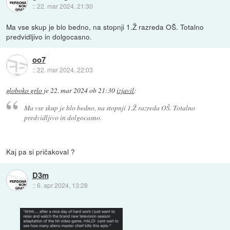
::
22. mar 2024, 21:30
Ma vse skup je blo bedno, na stopnji 1.Ž razreda OŠ. Totalno
predvidljivo in dolgocasno.
oo7
::
22. mar 2024, 22:03
globoko grlo
je
22. mar 2024 ob 21:30
izjavil
:
Ma vse skup je blo bedno, na stopnji 1.Ž razreda OŠ. Totalno
predvidljivo in dolgocasno.
Kaj pa si pričakoval ?
D3m
::
6. apr 2024, 13:28