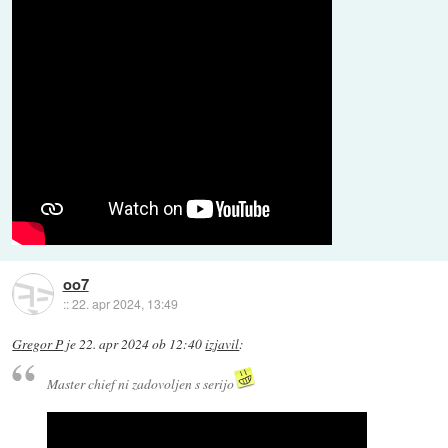
oo7
::
22. apr 2024, 13:49
Gregor P
je
22. apr 2024 ob 12:40
izjavil
:
Master chief ni zadovoljen s serijo