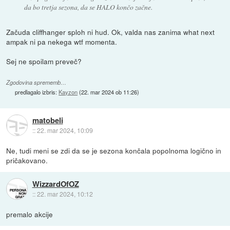
da bo tretja sezona, da se HALO končo začne.
Začuda cliffhanger sploh ni hud. Ok, valda nas zanima what next
ampak ni pa nekega wtf momenta.
Sej ne spoilam preveč?
Zgodovina sprememb…
predlagalo izbris:
Kayzon
(
22. mar 2024 ob 11:26
)
matobeli
::
22. mar 2024, 10:09
Ne, tudi meni se zdi da se je sezona končala popolnoma logično in
pričakovano.
WizzardOfOZ
::
22. mar 2024, 10:12
premalo akcije