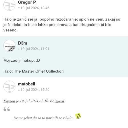
Gregor P
::
19. jul 2024, 10:46
Halo je zanič serija, popolno razočaranje; sploh ne vem, zakaj so
jo šli delat, ta bi se lahko poimenovala tudi drugače in bi bilo
vseeno.
D3m
::
19. jul 2024, 11:01
Moj zadnji nakup. :D
Halo: The Master Chief Collection
matobeli
::
19. jul 2024, 15:20
Kayzon
je
19. jul 2024 ob 10:42
izjavil
:
Ne me jebat da so to porinili se v halo..