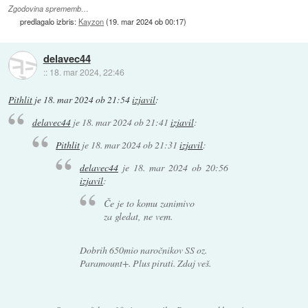
Zgodovina sprememb…
predlagalo izbris:
Kayzon
(
19. mar 2024 ob 00:17
)
delavec44
::
18. mar 2024, 22:46
Pithlit
je
18. mar 2024 ob 21:54
izjavil
:
delavec44
je
18. mar 2024 ob 21:41
izjavil
:
Pithlit
je
18. mar 2024 ob 21:31
izjavil
:
delavec44
je
18. mar 2024 ob 20:56
izjavil
:
Če je to komu zanimivo
za gledat, ne vem.
Dobrih 650mio naročnikov SS oz.
Paramount+. Plus pirati. Zdaj veš.