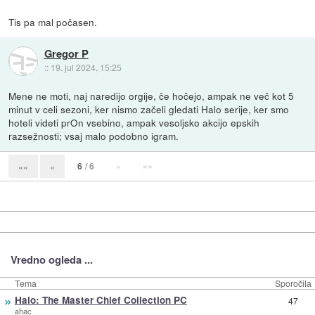
Tis pa mal počasen.
Gregor P
::
19. jul 2024, 15:25
Mene ne moti, naj naredijo orgije, če hočejo, ampak ne več kot 5
minut v celi sezoni, ker nismo začeli gledati Halo serije, ker smo
hoteli videti prOn vsebino, ampak vesoljsko akcijo epskih
razsežnosti; vsaj malo podobno igram.
6
/ 6
»
»»
««
«
Vredno ogleda ...
Tema
Sporočila
»
Halo: The Master Chief Collection PC
47
ahac