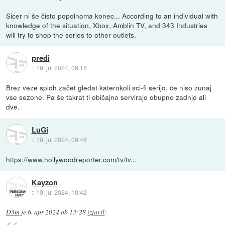
Sicer ni še čisto popolnoma konec... According to an individual with
knowledge of the situation, Xbox, Amblin TV, and 343 Industries
will try to shop the series to other outlets.
predi
::
19. jul 2024, 09:15
Brez veze sploh začet gledat katerokoli sci-fi serijo, če niso zunaj
vse sezone. Pa še takrat ti običajno servirajo obupno zadnjo ali
dve.
LuGi
::
19. jul 2024, 09:46
https://www.hollywoodreporter.com/tv/tv...
Kayzon
::
19. jul 2024, 10:42
D3m
je
6. apr 2024 ob 13:28
izjavil
: