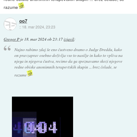
razume
oo7
::
18. mar 2024, 23:23
Gregor P
je
18. mar 2024 ob 23:17
izjavil
:
Nujno rabimo zdaj še eno čustveno dramo o Judge Dreddu, kako
on pravzaprav osebno doživlja vso to nasilje in kako to vpliva na
njega in njegova čustva, recimo da ga spoznavamo skozi njegove
redne obiske anonimnih terapevtskih skupin ... brez čelade, se
razume