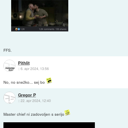
FFS.
Pithlit
::
6. apr 2024, 13:56
No, no snežko... sej bo
Gregor P
::
22. apr 2024, 12:40
Master chief ni zadovoljen s serijo