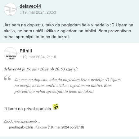
delavec44
::
19. mar 2024, 20:53
Jaz sem na dopustu, tako da pogledam šele v nedeljo :D Upam na
akcijo, ne bom uničil užitka z ogledom na tablici. Bom preventivno
nehal spremljati to temo do takrat.
Pithlit
::
19. mar 2024, 21:18
delavec44
je
19. mar 2024 ob 20:53
izjavil
:
Jaz sem na dopustu, tako da pogledam šele v nedeljo :D Upam
na akcijo, ne bom uničil užitka z ogledom na tablici. Bom
preventivno nehal spremljati to temo do takrat.
Ti bom na privat spoilala
Zgodovina sprememb…
predlagalo izbris:
Kayzon
(
19. mar 2024 ob 23:19
)