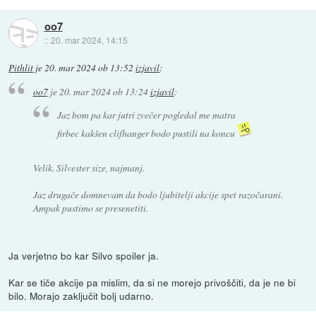
oo7
::
20. mar 2024, 14:15
Pithlit
je
20. mar 2024 ob 13:52
izjavil
:
oo7
je
20. mar 2024 ob 13:24
izjavil
:
Jaz bom pa kar jutri zvečer pogledal me matra
firbec kakšen clifhanger bodo pustili na koncu
Velik. Silvester size, najmanj.
Jaz drugače domnevam da bodo ljubitelji akcije spet razočarani.
Ampak pustimo se presenetiti.
Ja verjetno bo kar Silvo spoiler ja.
Kar se tiče akcije pa mislim, da si ne morejo privoščiti, da je ne bi
bilo. Morajo zaključit bolj udarno.