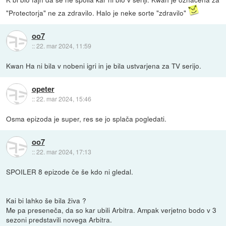
"Protectorja" ne za zdravilo. Halo je neke sorte "zdravilo"
oo7
::
22. mar 2024, 11:59
Kwan Ha ni bila v nobeni igri in je bila ustvarjena za TV serijo.
opeter
::
22. mar 2024, 15:46
Osma epizoda je super, res se jo splača pogledati.
oo7
::
22. mar 2024, 17:13
SPOILER 8 epizode če še kdo ni gledal.
Kai bi lahko še bila živa ?
Me pa preseneča, da so kar ubili Arbitra. Ampak verjetno bodo v 3
sezoni predstavili novega Arbitra.