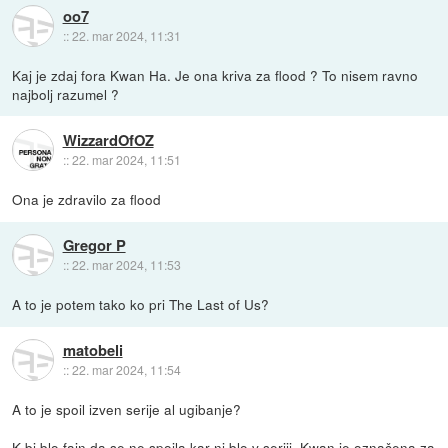
oo7
::
22. mar 2024, 11:31
Kaj je zdaj fora Kwan Ha. Je ona kriva za flood ? To nisem ravno
najbolj razumel ?
WizzardOfOZ
::
22. mar 2024, 11:51
Ona je zdravilo za flood
Gregor P
::
22. mar 2024, 11:53
A to je potem tako ko pri The Last of Us?
matobeli
::
22. mar 2024, 11:54
A to je spoil izven serije al ugibanje?
K bi blo fajn da se ne spoila kar ni blo v seriji. Kwan je označena za