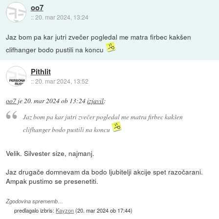
oo7
::
20. mar 2024, 13:24
Jaz bom pa kar jutri zvečer pogledal me matra firbec kakšen
clifhanger bodo pustili na koncu
Pithlit
::
20. mar 2024, 13:52
oo7
je
20. mar 2024 ob 13:24
izjavil
:
Jaz bom pa kar jutri zvečer pogledal me matra firbec kakšen
clifhanger bodo pustili na koncu
Velik. Silvester size, najmanj.
Jaz drugače domnevam da bodo ljubitelji akcije spet razočarani.
Ampak pustimo se presenetiti.
Zgodovina sprememb…
predlagalo izbris:
Kayzon
(
20. mar 2024 ob 17:44
)