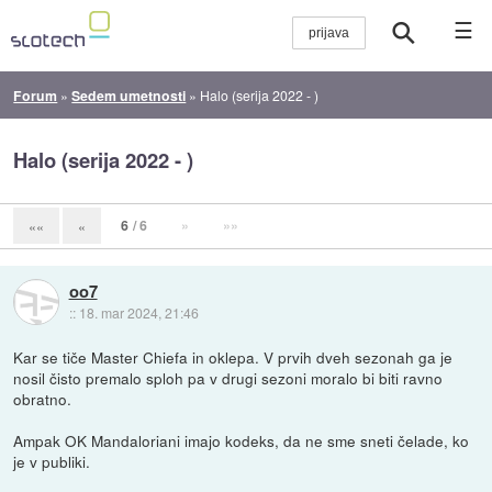
☰
Forum
»
Sedem umetnosti
»
Halo (serija 2022 - )
Halo (serija 2022 - )
6
/ 6
»
»»
««
«
oo7
::
18. mar 2024, 21:46
Kar se tiče Master Chiefa in oklepa. V prvih dveh sezonah ga je
nosil čisto premalo sploh pa v drugi sezoni moralo bi biti ravno
obratno.
Ampak OK Mandaloriani imajo kodeks, da ne sme sneti čelade, ko
je v publiki.