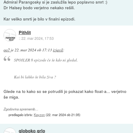
Admiral Parangosky si je zaslužila lepo poplavno smrt :)
Dr Halsey bodo verjetno nekako rešili.
Kar veliko smrti je bilo v finalni epizodi.
Pithlit
::
22. mar 2024, 17:53
oo7
je
22. mar 2024 ob 17:13
izjavil
:
SPOILER 8 epizode če še kdo ni gledal.
Kai bi lahko še bila živa ?
Glede na to kako so se potrudili jo pokazat kako float-a... verjetno
še miga.
Zgodovina sprememb…
predlagalo izbris:
Kayzon
(
22. mar 2024 ob 21:35
)
globoko grlo