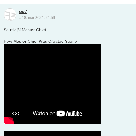
oo7
::
18. mar 2024, 21:56
Še mlajši Master Chief
How Master Chief Was Created Scene