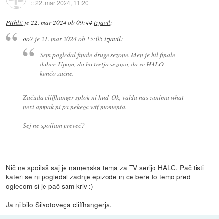
::
22. mar 2024, 11:20
Pithlit
je
22. mar 2024 ob 09:44
izjavil
:
oo7
je
21. mar 2024 ob 15:05
izjavil
:
Sem pogledal finale druge sezone. Men je bil finale
dober. Upam, da bo tretja sezona, da se HALO
končo začne.
Začuda cliffhanger sploh ni hud. Ok, valda nas zanima what
next ampak ni pa nekega wtf momenta.
Sej ne spoilam preveč?
Nič ne spoilaš saj je namenska tema za TV serijo HALO. Pač tisti
kateri še ni pogledal zadnje epizode in če bere to temo pred
ogledom si je pač sam kriv :)
Ja ni bilo Silvotovega cliffhangerja.