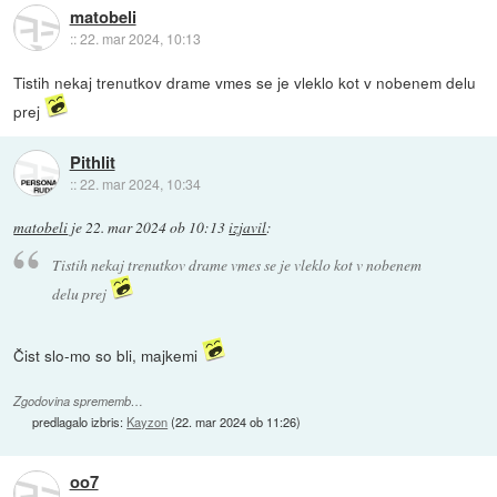
matobeli
::
22. mar 2024, 10:13
Tistih nekaj trenutkov drame vmes se je vleklo kot v nobenem delu
prej
Pithlit
::
22. mar 2024, 10:34
matobeli
je
22. mar 2024 ob 10:13
izjavil
:
Tistih nekaj trenutkov drame vmes se je vleklo kot v nobenem
delu prej
Čist slo-mo so bli, majkemi
Zgodovina sprememb…
predlagalo izbris:
Kayzon
(
22. mar 2024 ob 11:26
)
oo7