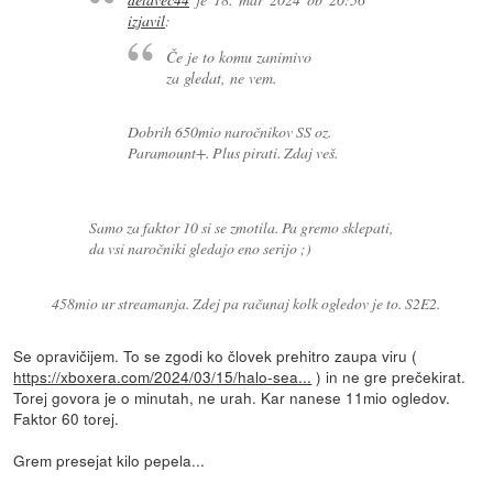
izjavil
:
Če je to komu zanimivo
za gledat, ne vem.
Dobrih 650mio naročnikov SS oz.
Paramount+. Plus pirati. Zdaj veš.
Samo za faktor 10 si se zmotila. Pa gremo sklepati,
da vsi naročniki gledajo eno serijo ;)
458mio ur streamanja. Zdej pa računaj kolk ogledov je to. S2E2.
Se opravičijem. To se zgodi ko človek prehitro zaupa viru (
https://xboxera.com/2024/03/15/halo-sea...
) in ne gre prečekirat.
Torej govora je o minutah, ne urah. Kar nanese 11mio ogledov.
Faktor 60 torej.
Grem presejat kilo pepela...