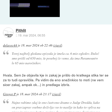
Pithlit
::
19. mar 2024, 06:55
delavec44
je
18. mar 2024 ob 22:46
izjavil
:
Torej najbolj gledana epizoda je imela ca. 6 mio ogledov. Daleč
smo prišli od 650 mio, še posebej če vemo, da ima Paramount+
le 65 mio naročnikov.
Hvala. Sem že objavila kje in zakaj je prišlo do kratkega stika ter se
za to tudi opravičila. Pa vidim da eno snežinkico to moti (ne vem
sicer zakaj, ampak ok...) in predlaga izbris.
Gregor P
je
18. mar 2024 ob 23:17
izjavil
:
Nujno rabimo zdaj še eno čustveno dramo o Judge Dreddu, kako
on pravzaprav osebno doživlja vso to nasilje in kako to vpliva na
njega in njegova čustva, recimo da ga spoznavamo skozi njegove