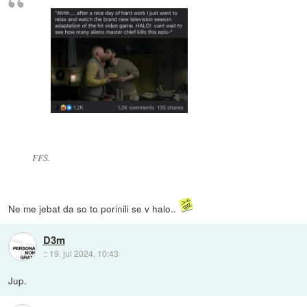
FFS.
Ne me jebat da so to porinili se v halo..
D3m
::
19. jul 2024, 10:43
Jup.