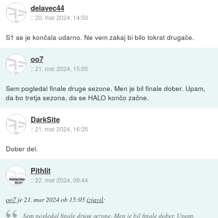
delavec44
::
20. mar 2024, 14:50
S1 se je končala udarno. Ne vem zakaj bi bilo tokrat drugače.
oo7
::
21. mar 2024, 15:05
Sem pogledal finale druge sezone. Men je bil finale dober. Upam,
da bo tretja sezona, da se HALO končo začne.
DarkSite
::
21. mar 2024, 16:35
Dober del.
Pithlit
::
22. mar 2024, 09:44
oo7
je
21. mar 2024 ob 15:05
izjavil
:
Sem pogledal finale druge sezone. Men je bil finale dober. Upam,