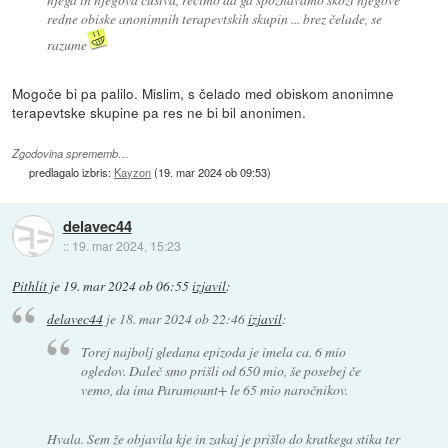
redne obiske anonimnih terapevtskih skupin ... brez čelade, se
razume
Mogoče bi pa palilo. Mislim, s čelado med obiskom anonimne
terapevtske skupine pa res ne bi bil anonimen.
Zgodovina sprememb…
predlagalo izbris:
Kayzon
(
19. mar 2024 ob 09:53
)
delavec44
::
19. mar 2024, 15:23
Pithlit
je
19. mar 2024 ob 06:55
izjavil
:
delavec44
je
18. mar 2024 ob 22:46
izjavil
:
Torej najbolj gledana epizoda je imela ca. 6 mio
ogledov. Daleč smo prišli od 650 mio, še posebej če
vemo, da ima Paramount+ le 65 mio naročnikov.
Hvala. Sem že objavila kje in zakaj je prišlo do kratkega stika ter