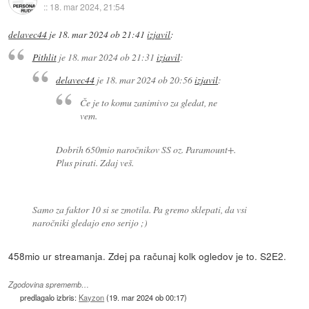
::
18. mar 2024, 21:54
delavec44
je
18. mar 2024 ob 21:41
izjavil
:
Pithlit
je
18. mar 2024 ob 21:31
izjavil
:
delavec44
je
18. mar 2024 ob 20:56
izjavil
:
Če je to komu zanimivo za gledat, ne
vem.
Dobrih 650mio naročnikov SS oz. Paramount+.
Plus pirati. Zdaj veš.
Samo za faktor 10 si se zmotila. Pa gremo sklepati, da vsi
naročniki gledajo eno serijo ;)
458mio ur streamanja. Zdej pa računaj kolk ogledov je to. S2E2.
Zgodovina sprememb…
predlagalo izbris:
Kayzon
(
19. mar 2024 ob 00:17
)