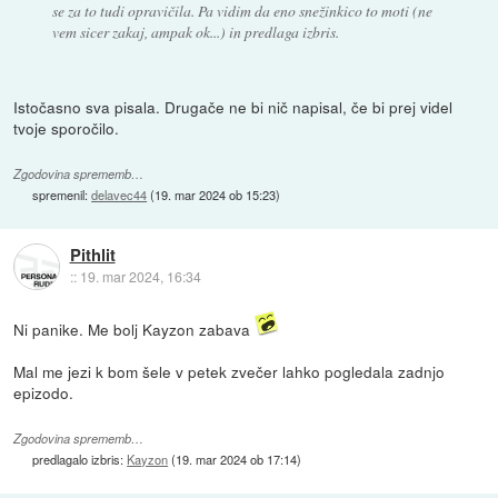
se za to tudi opravičila. Pa vidim da eno snežinkico to moti (ne
vem sicer zakaj, ampak ok...) in predlaga izbris.
Istočasno sva pisala. Drugače ne bi nič napisal, če bi prej videl
tvoje sporočilo.
Zgodovina sprememb…
spremenil:
delavec44
(
19. mar 2024 ob 15:23
)
Pithlit
::
19. mar 2024, 16:34
Ni panike. Me bolj Kayzon zabava
Mal me jezi k bom šele v petek zvečer lahko pogledala zadnjo
epizodo.
Zgodovina sprememb…
predlagalo izbris:
Kayzon
(
19. mar 2024 ob 17:14
)