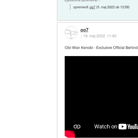
spremenil:
oo7
(
5. maj 2022 ob 13:59
)
oo7
::
19. maj 2022, 11:40
Obi-Wan Kenobi - Exclusive Official Behin