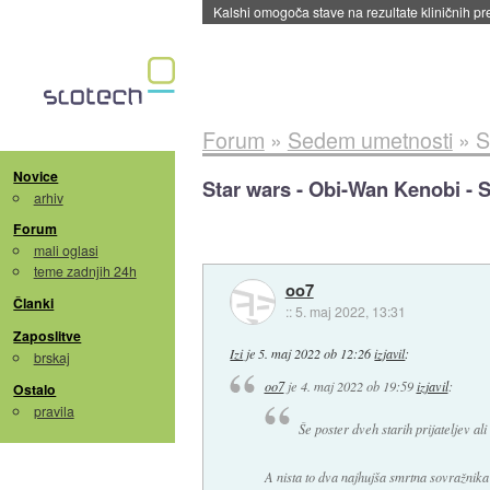
Sandisk že prodal več kot polovico SSD-jev za 
Forum
»
Sedem umetnosti
»
S
Novice
Star wars - Obi-Wan Kenobi - S
arhiv
Forum
mali oglasi
teme zadnjih 24h
oo7
Članki
::
5. maj 2022, 13:31
Zaposlitve
Izi
je
5. maj 2022 ob 12:26
izjavil
:
brskaj
oo7
je
4. maj 2022 ob 19:59
izjavil
:
Ostalo
pravila
Še poster dveh starih prijateljev al
A nista to dva najhujša smrtna sovražni