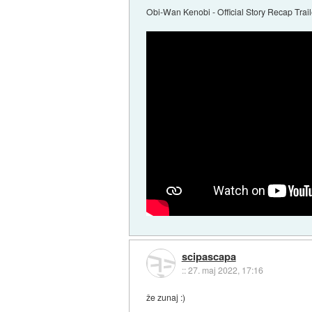
Obi-Wan Kenobi - Official Story Recap Tra
scipascapa
::
27. maj 2022, 17:16
že zunaj :)