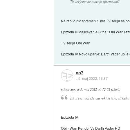
To verjetno ne morejo spremeniti?
Ne rabijo nič spremeniti, ker TV serija se bo 
Epizoda III Maščevanje Sitha : Obi Wan ra
TV serija Obi Wan
Epizoda IV Novo upanje: Darth Vader ubije
oo7
::
5. maj 2022, 13:37
scipascapa
je
5. maj 2022 ob 12:52
izjavil
:
Izi ni res: odreže mu roki in telo, ali kako
Epizoda IV
Obi - Wan Kenobi Vs Darth Vader HD