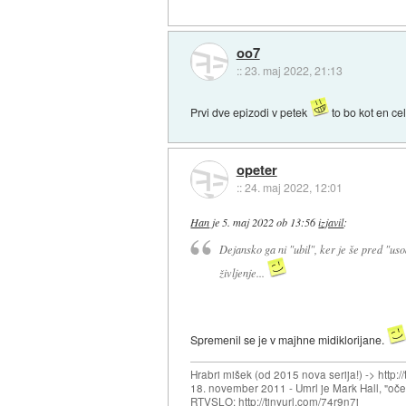
oo7
::
23. maj 2022, 21:13
Prvi dve epizodi v petek
to bo kot en cel
opeter
::
24. maj 2022, 12:01
Han
je
5. maj 2022 ob 13:56
izjavil
:
Dejansko ga ni "ubil", ker je še pred "
življenje...
Spremenil se je v majhne midiklorijane.
Hrabri mišek (od 2015 nova serija!) -> http:/
18. november 2011 - Umrl je Mark Hall, "oč
RTVSLO: http://tinyurl.com/74r9n7j