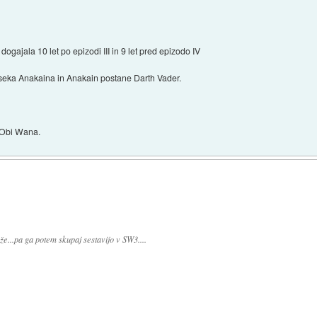
dogajala 10 let po epizodi III in 9 let pred epizodo IV
zseka Anakaina in Anakain postane Darth Vader.
 Obi Wana.
 že...pa ga potem skupaj sestavijo v SW3....