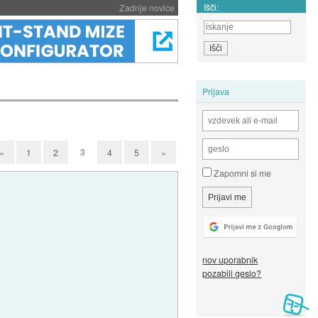
Išči:
Zadnje novice
Prijava
3
«
1
2
4
5
»
Zapomni si me
nov uporabnik
pozabili geslo?