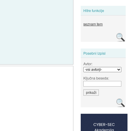
Hitre funkcije
seznam tem
Posebni izpisi
Avtor:
Ključna beseda: