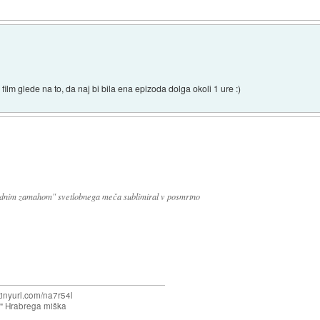
 film glede na to, da naj bi bila ena epizoda dolga okoli 1 ure :)
usodnim zamahom" svetlobnega meča sublimiral v posmrtno
/tinyurl.com/na7r54l
e" Hrabrega miška