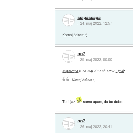
scipascapa
::
24. maj 2022, 12:57
Komaj čakam :)
oo7
::
25. maj 2022, 00:00
scipascapa
je
24. maj 2022 ob 12:57
izjavil
:
Komaj čakam :)
Tudi jaz
samo upam, da bo dobro.
oo7
::
26. maj 2022, 20:41