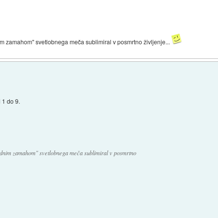
nim zamahom" svetlobnega meča sublimiral v posmrtno življenje...
 1 do 9.
usodnim zamahom" svetlobnega meča sublimiral v posmrtno