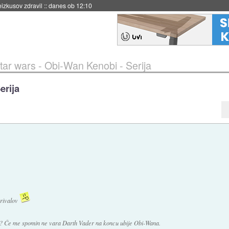
naslednji dve leti
::
danes ob 11:37
tar wars - Obi-Wan Kenobi - Serija
erija
i rivalov
ka? Če me spomin ne vara Darth Vader na koncu ubije Obi-Wana.