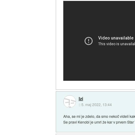
Izi
::
5. maj 2022, 13:44
Aha, se mi je zdelo, da smo nekoč videli ka
Se pravi Kenobi je umrl že kar v prvem Star W