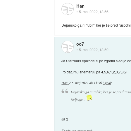
Han
::
5. maj 2022, 13:56
Dejansko ga ni "ubil", ker je še pred "usod
oo7
::
5. maj 2022, 13:59
Ja Star wars epizode si po zgodbi sledijo od
Po datumu snemanju pa 4,5,6,1,2,3,7,8,9
Han
je
5. maj 2022 ob 13:56
izjavil
:
Dejansko ga ni "ubil", ker je še pred "
življenje...
Ja :)
Zgodovina sprememb…