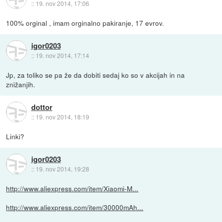
::
19. nov 2014, 17:06
100% orginal , imam orginalno pakiranje, 17 evrov.
igor0203
::
19. nov 2014, 17:14
Jp, za toliko se pa že da dobiti sedaj ko so v akcijah in na
znižanjih.
dottor
::
19. nov 2014, 18:19
Linki?
igor0203
::
19. nov 2014, 19:28
http://www.aliexpress.com/item/Xiaomi-M...
http://www.aliexpress.com/item/30000mAh...