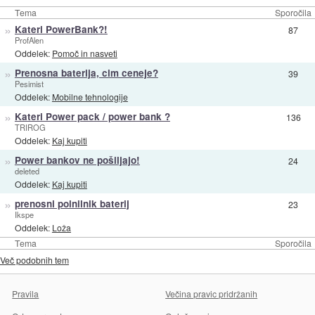
Tema
Sporočila
»
Kateri PowerBank?!
87
ProfAlen
Oddelek:
Pomoč in nasveti
»
Prenosna baterija, cim ceneje?
39
Pesimist
Oddelek:
Mobilne tehnologije
»
Kateri Power pack / power bank ?
136
TRIROG
Oddelek:
Kaj kupiti
»
Power bankov ne pošiljajo!
24
deleted
Oddelek:
Kaj kupiti
»
prenosni polnilnik baterij
23
Ikspe
Oddelek:
Loža
Tema
Sporočila
Več podobnih tem
Pravila
Večina pravic pridržanih