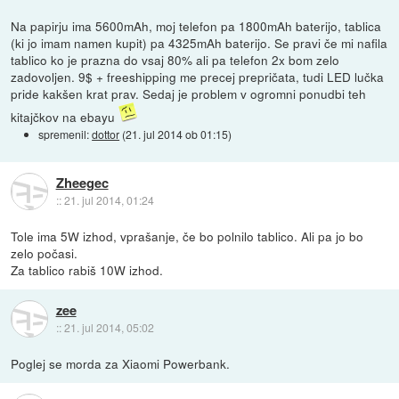
Na papirju ima 5600mAh, moj telefon pa 1800mAh baterijo, tablica
(ki jo imam namen kupit) pa 4325mAh baterijo. Se pravi če mi nafila
tablico ko je prazna do vsaj 80% ali pa telefon 2x bom zelo
zadovoljen. 9$ + freeshipping me precej prepričata, tudi LED lučka
pride kakšen krat prav. Sedaj je problem v ogromni ponudbi teh
kitajčkov na ebayu
spremenil:
dottor
(
21. jul 2014 ob 01:15
)
Zheegec
::
21. jul 2014, 01:24
Tole ima 5W izhod, vprašanje, če bo polnilo tablico. Ali pa jo bo
zelo počasi.
Za tablico rabiš 10W izhod.
zee
::
21. jul 2014, 05:02
Poglej se morda za Xiaomi Powerbank.