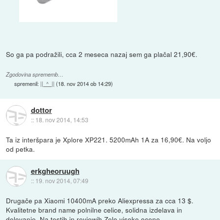
So ga pa podražili, cca 2 meseca nazaj sem ga plačal 21,90€.
Zgodovina sprememb…
spremenil:
||_^_||
(
18. nov 2014 ob 14:29
)
dottor
::
18. nov 2014, 14:53
Ta iz interšpara je Xplore XP221. 5200mAh 1A za 16,90€. Na voljo
od petka.
erkgheoruugh
::
19. nov 2014, 07:49
Drugače pa Xiaomi 10400mA preko Aliexpressa za cca 13 $.
Kvalitetne brand name polnilne celice, solidna izdelava in
delovanje. Na testih in reviewih Zelo visoke ocene.