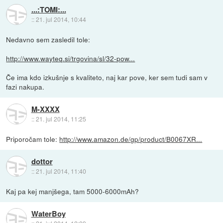
...:TOMI:...
::
21. jul 2014, 10:44
Nedavno sem zasledil tole:
http://www.wayteq.si/trgovina/sl/32-pow...
Če ima kdo izkušnje s kvaliteto, naj kar pove, ker sem tudi sam v
fazi nakupa.
M-XXXX
::
21. jul 2014, 11:25
Priporočam tole:
http://www.amazon.de/gp/product/B0067XR...
dottor
::
21. jul 2014, 11:40
Kaj pa kej manjšega, tam 5000-6000mAh?
WaterBoy