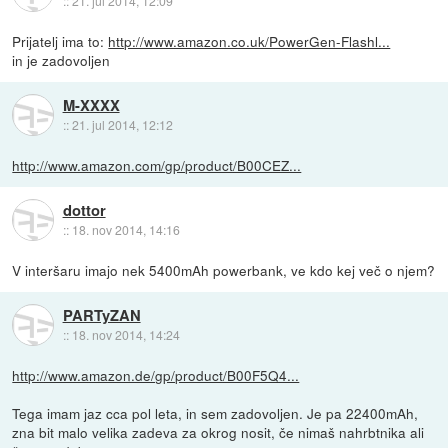
::
21. jul 2014, 12:09
Prijatelj ima to:
http://www.amazon.co.uk/PowerGen-Flashl...
in je zadovoljen
M-XXXX
::
21. jul 2014, 12:12
http://www.amazon.com/gp/product/B00CEZ...
dottor
::
18. nov 2014, 14:16
V interšaru imajo nek 5400mAh powerbank, ve kdo kej več o njem?
PARTyZAN
::
18. nov 2014, 14:24
http://www.amazon.de/gp/product/B00F5Q4...
Tega imam jaz cca pol leta, in sem zadovoljen. Je pa 22400mAh,
zna bit malo velika zadeva za okrog nosit, če nimaš nahrbtnika ali