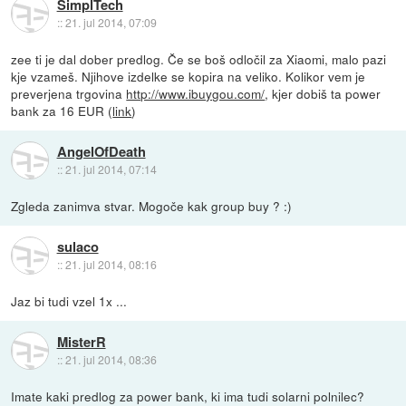
SimplTech
::
21. jul 2014, 07:09
zee ti je dal dober predlog. Če se boš odločil za Xiaomi, malo pazi
kje vzameš. Njihove izdelke se kopira na veliko. Kolikor vem je
preverjena trgovina
http://www.ibuygou.com/
, kjer dobiš ta power
bank za 16 EUR (
link
)
AngelOfDeath
::
21. jul 2014, 07:14
Zgleda zanimva stvar. Mogoče kak group buy ? :)
sulaco
::
21. jul 2014, 08:16
Jaz bi tudi vzel 1x ...
MisterR
::
21. jul 2014, 08:36
Imate kaki predlog za power bank, ki ima tudi solarni polnilec?