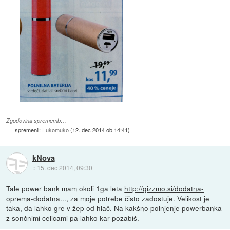
Zgodovina sprememb…
spremenil:
Fukomuko
(
12. dec 2014 ob 14:41
)
kNova
::
15. dec 2014, 09:30
Tale power bank mam okoli 1ga leta
http://gizzmo.si/dodatna-
oprema-dodatna...
, za moje potrebe čisto zadostuje. Velikost je
taka, da lahko gre v žep od hlač. Na kakšno polnjenje powerbanka
z sončnimi celicami pa lahko kar pozabiš.