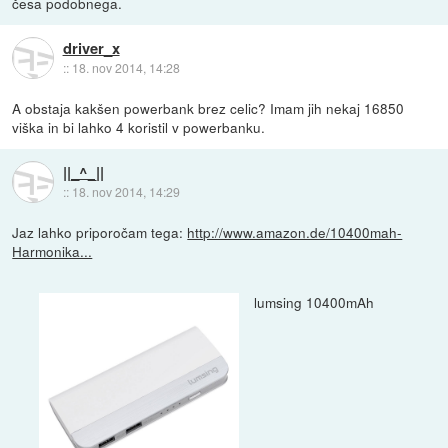
česa podobnega.
driver_x
::
18. nov 2014, 14:28
A obstaja kakšen powerbank brez celic? Imam jih nekaj 16850
viška in bi lahko 4 koristil v powerbanku.
||_^_||
::
18. nov 2014, 14:29
Jaz lahko priporočam tega:
http://www.amazon.de/10400mah-
Harmonika...
lumsing 10400mAh