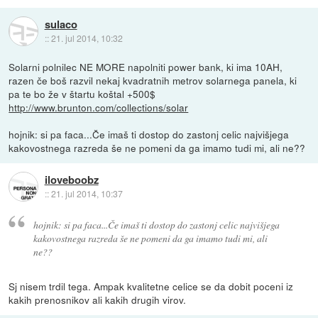
sulaco
::
21. jul 2014, 10:32
Solarni polnilec NE MORE napolniti power bank, ki ima 10AH,
razen če boš razvil nekaj kvadratnih metrov solarnega panela, ki
pa te bo že v štartu koštal +500$
http://www.brunton.com/collections/solar
hojnik: si pa faca...Če imaš ti dostop do zastonj celic najvišjega
kakovostnega razreda še ne pomeni da ga imamo tudi mi, ali ne??
iloveboobz
::
21. jul 2014, 10:37
hojnik: si pa faca...Če imaš ti dostop do zastonj celic najvišjega
kakovostnega razreda še ne pomeni da ga imamo tudi mi, ali
ne??
Sj nisem trdil tega. Ampak kvalitetne celice se da dobit poceni iz
kakih prenosnikov ali kakih drugih virov.