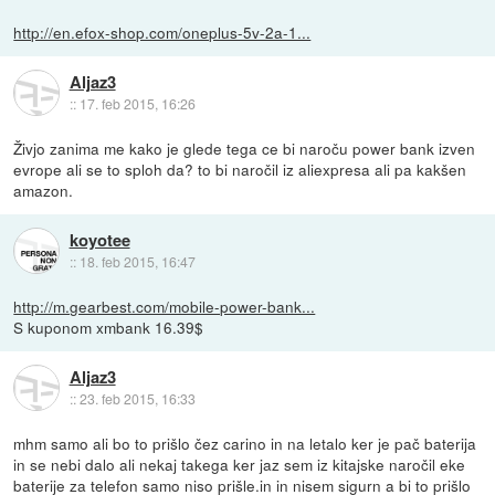
http://en.efox-shop.com/oneplus-5v-2a-1...
Aljaz3
::
17. feb 2015, 16:26
Živjo zanima me kako je glede tega ce bi naroču power bank izven
evrope ali se to sploh da? to bi naročil iz aliexpresa ali pa kakšen
amazon.
koyotee
::
18. feb 2015, 16:47
http://m.gearbest.com/mobile-power-bank...
S kuponom xmbank 16.39$
Aljaz3
::
23. feb 2015, 16:33
mhm samo ali bo to prišlo čez carino in na letalo ker je pač baterija
in se nebi dalo ali nekaj takega ker jaz sem iz kitajske naročil eke
baterije za telefon samo niso prišle.in in nisem sigurn a bi to prišlo