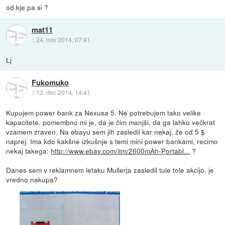
od kje pa si ?
mat11
::
24. nov 2014, 07:41
Lj
Fukomuko
::
12. dec 2014, 14:41
Kupujem power bank za Nexusa 5. Ne potrebujem tako velike
kapacitete, pomembno mi je, da je čim manjši, da ga lahko večkrat
vzamem zraven. Na ebayu sem jih zasledil kar nekaj, že od 5 $
naprej. Ima kdo kakšne izkušnje s temi mini power bankami, recimo
nekaj takega:
http://www.ebay.com/itm/2600mAh-Portabl...
?
Danes sem v reklamnem letaku Mullerja zasledil tule tole akcijo, je
vredno nakupa?