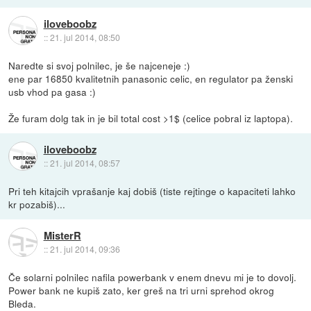
iloveboobz
::
21. jul 2014, 08:50
Naredte si svoj polnilec, je še najceneje :)
ene par 16850 kvalitetnih panasonic celic, en regulator pa ženski
usb vhod pa gasa :)
Že furam dolg tak in je bil total cost >1$ (celice pobral iz laptopa).
iloveboobz
::
21. jul 2014, 08:57
Pri teh kitajcih vprašanje kaj dobiš (tiste rejtinge o kapaciteti lahko
kr pozabiš)...
MisterR
::
21. jul 2014, 09:36
Če solarni polnilec nafila powerbank v enem dnevu mi je to dovolj.
Power bank ne kupiš zato, ker greš na tri urni sprehod okrog
Bleda.