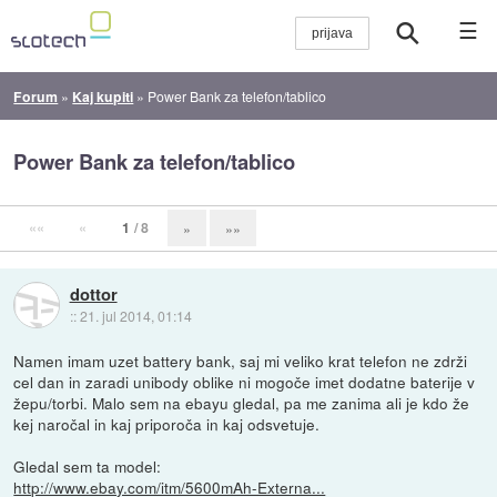
☰
Forum
»
Kaj kupiti
»
Power Bank za telefon/tablico
Power Bank za telefon/tablico
««
«
1
/ 8
»
»»
dottor
::
21. jul 2014, 01:14
Namen imam uzet battery bank, saj mi veliko krat telefon ne zdrži
cel dan in zaradi unibody oblike ni mogoče imet dodatne baterije v
žepu/torbi. Malo sem na ebayu gledal, pa me zanima ali je kdo že
kej naročal in kaj priporoča in kaj odsvetuje.
Gledal sem ta model:
http://www.ebay.com/itm/5600mAh-Externa...