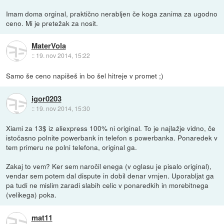
Imam doma orginal, praktično nerabljen če koga zanima za ugodno
ceno. Mi je pretežak za nosit.
MaterVola
::
19. nov 2014, 15:22
Samo še ceno napišeš in bo šel hitreje v promet ;)
igor0203
::
19. nov 2014, 15:30
Xiami za 13$ iz aliexpress 100% ni original. To je najlažje vidno, če
istočasno polnite powerbank in telefon s powerbanka. Ponaredek v
tem primeru ne polni telefona, original ga.
Zakaj to vem? Ker sem naročil enega (v oglasu je pisalo original),
vendar sem potem dal dispute in dobil denar vrnjen. Uporabljat ga
pa tudi ne mislim zaradi slabih celic v ponaredkih in morebitnega
(velikega) poka.
mat11