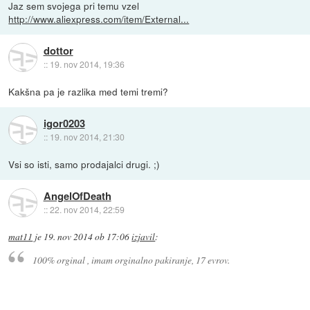
Jaz sem svojega pri temu vzel
http://www.aliexpress.com/item/External...
dottor
::
19. nov 2014, 19:36
Kakšna pa je razlika med temi tremi?
igor0203
::
19. nov 2014, 21:30
Vsi so isti, samo prodajalci drugi. ;)
AngelOfDeath
::
22. nov 2014, 22:59
mat11
je
19. nov 2014 ob 17:06
izjavil
:
100% orginal , imam orginalno pakiranje, 17 evrov.