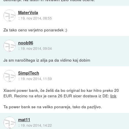
MaterVola
::
19. nov 2014, 08:55
Za tako ceno verjetno ponaredek ;)
noob96
::
19. nov 2014, 09:04
Js sm naročiltega iz alija pa da vidimo kaj dobim
SimplTech
::
19. nov 2014, 11:59
Xiaomi power bank, če želiš da bo original bo kar hitro preko 20
EUR. Recimo na efox je cena 26 EUR sicer dostava iz DE:
link
Ta power bank se na veliko ponareja, tako da pazljivo.
mat11
::
19. nov 2014, 14:22