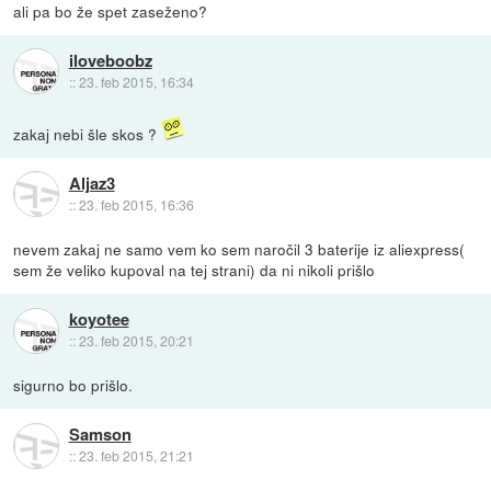
ali pa bo že spet zaseženo?
iloveboobz
::
23. feb 2015, 16:34
zakaj nebi šle skos ?
Aljaz3
::
23. feb 2015, 16:36
nevem zakaj ne samo vem ko sem naročil 3 baterije iz aliexpress(
sem že veliko kupoval na tej strani) da ni nikoli prišlo
koyotee
::
23. feb 2015, 20:21
sigurno bo prišlo.
Samson
::
23. feb 2015, 21:21