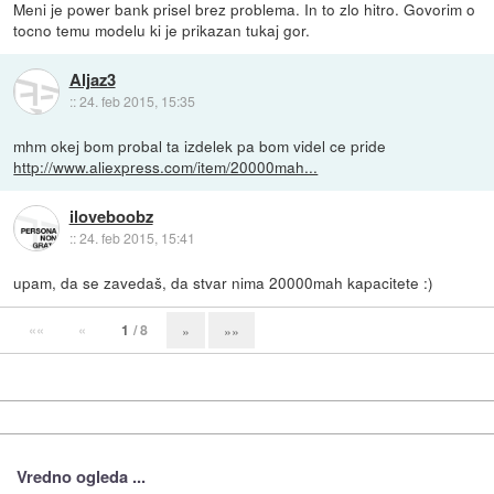
Meni je power bank prisel brez problema. In to zlo hitro. Govorim o
tocno temu modelu ki je prikazan tukaj gor.
Aljaz3
::
24. feb 2015, 15:35
mhm okej bom probal ta izdelek pa bom videl ce pride
http://www.aliexpress.com/item/20000mah...
iloveboobz
::
24. feb 2015, 15:41
upam, da se zavedaš, da stvar nima 20000mah kapacitete :)
««
«
1
/ 8
»
»»
Vredno ogleda ...