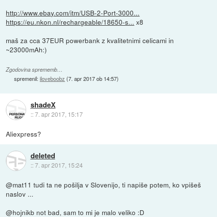
http://www.ebay.com/itm/USB-2-Port-3000...
https://eu.nkon.nl/rechargeable/18650-s...
x8
maš za cca 37EUR powerbank z kvalitetnimi celicami in
~23000mAh:)
Zgodovina sprememb…
spremenil:
iloveboobz
(
7. apr 2017 ob 14:57
)
shadeX
::
7. apr 2017, 15:17
Aliexpress?
deleted
::
7. apr 2017, 15:24
@mat11 tudi ta ne pošilja v Slovenijo, ti napiše potem, ko vpišeš
naslov ...
@hojnikb not bad, sam to mi je malo veliko :D