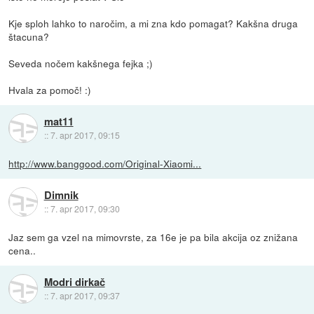
Kje sploh lahko to naročim, a mi zna kdo pomagat? Kakšna druga
štacuna?
Seveda nočem kakšnega fejka ;)
Hvala za pomoč! :)
mat11
::
7. apr 2017, 09:15
http://www.banggood.com/Original-Xiaomi...
Dimnik
::
7. apr 2017, 09:30
Jaz sem ga vzel na mimovrste, za 16e je pa bila akcija oz znižana
cena..
Modri dirkač
::
7. apr 2017, 09:37