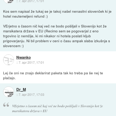
::
7. apr 2017, 17:01
Kos sem napisal že tukaj se je takoj našel nenasitni slovenček ki je
hotel neutemeljeni refund :)
VErjetno s časom nič kaj več ne bodo pošiljali v Slovenijo kot že
marsikatera država v EU (Recimo sem se pogovarjal z eno
trgovino iz nemčije, ki mi nikakor ni hotela poslati kljub
prigovarjanju. Ni bil problem v ceni o času ampak slaba izkušnja s
slovencem :)
Nwanko
::
7. apr 2017, 17:01
Lej če oni ne znajo deklarirat paketa tak ko treba pa še nej te
plačajo.
Dr_M
::
7. apr 2017, 17:03
VErjetno s časom nič kaj več ne bodo pošiljali v Slovenijo kot že
marsikatera država v EU