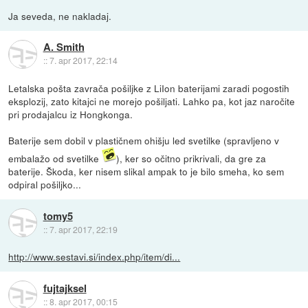
Ja seveda, ne nakladaj.
A. Smith
::
7. apr 2017, 22:14
Letalska pošta zavrača pošiljke z LiIon baterijami zaradi pogostih
eksplozij, zato kitajci ne morejo pošiljati. Lahko pa, kot jaz naročite
pri prodajalcu iz Hongkonga.
Baterije sem dobil v plastičnem ohišju led svetilke (spravljeno v
embalažo od svetilke
), ker so očitno prikrivali, da gre za
baterije. Škoda, ker nisem slikal ampak to je bilo smeha, ko sem
odpiral pošiljko...
tomy5
::
7. apr 2017, 22:19
http://www.sestavi.si/index.php/item/di...
fujtajksel
::
8. apr 2017, 00:15