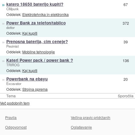
»
katero 18650 baterijo kupiti?
67
CMpunk
Oddelek:
Elektrotehnika in elektronika
»
Power Bank za telefon/tablico
372
dottor
Oddelek:
Kaj kupiti
»
Prenosna baterija, cim ceneje?
39
Pesimist
Oddelek:
Mobilne tehnologije
»
Kateri Power pack / power bank ?
136
TRIROG
Oddelek:
Kaj kupiti
»
Powerbank na ebayu
20
Excavator
Oddelek:
Strojna oprema
Tema
Sporočila
Več podobnih tem
Pravila
Večina pravic pridržanih
Odgovornost
Oglaševanje