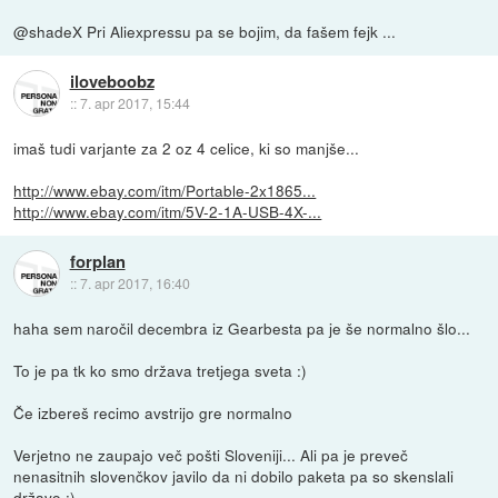
@shadeX Pri Aliexpressu pa se bojim, da fašem fejk ...
iloveboobz
::
7. apr 2017, 15:44
imaš tudi varjante za 2 oz 4 celice, ki so manjše...
http://www.ebay.com/itm/Portable-2x1865...
http://www.ebay.com/itm/5V-2-1A-USB-4X-...
forplan
::
7. apr 2017, 16:40
haha sem naročil decembra iz Gearbesta pa je še normalno šlo...
To je pa tk ko smo država tretjega sveta :)
Če izbereš recimo avstrijo gre normalno
Verjetno ne zaupajo več pošti Sloveniji... Ali pa je preveč
nenasitnih slovenčkov javilo da ni dobilo paketa pa so skenslali
državo :)