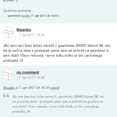
Zgodovina sprememb…
spremenil:
forplan
(
7. apr 2017 ob 16:41
)
Nwanko
::
7. apr 2017, 16:45
JAz sem lani brez težav naročil z gearbesta 20000 Xiaomi Mi, res
da je carina dala v postopek samo sem se pritožil na gearbest in
sem dobil 15eur refunda, ravno tolko kolko je blo carinskega
postopka :D
no comment
::
7. apr 2017, 16:48
Nwanko
je
7. apr 2017 ob 16:45
izjavil
:
JAz sem lani brez težav naročil z gearbesta 20000 Xiaomi Mi, res
da je carina dala v postopek samo sem se pritožil na gearbest in
sem dobil 15eur refunda, ravno tolko kolko je blo carinskega
postopka :D