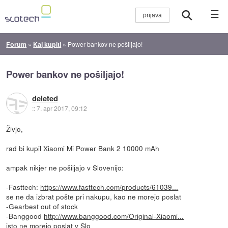
☰
Forum
»
Kaj kupiti
»
Power bankov ne pošiljajo!
Power bankov ne pošiljajo!
deleted
::
7. apr 2017, 09:12
Živjo,
rad bi kupil Xiaomi Mi Power Bank 2 10000 mAh
ampak nikjer ne pošiljajo v Slovenijo:
-Fasttech:
https://www.fasttech.com/products/61039...
se ne da izbrat pošte pri nakupu, kao ne morejo poslat
-Gearbest out of stock
-Banggood
http://www.banggood.com/Original-Xiaomi...
isto ne morejo poslat v Slo