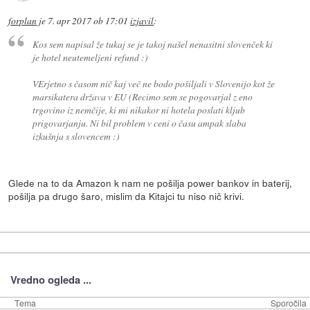
forplan
je
7. apr 2017 ob 17:01
izjavil
:
Kos sem napisal že tukaj se je takoj našel nenasitni slovenček ki
je hotel neutemeljeni refund :)
VErjetno s časom nič kaj več ne bodo pošiljali v Slovenijo kot že
marsikatera država v EU (Recimo sem se pogovarjal z eno
trgovino iz nemčije, ki mi nikakor ni hotela poslati kljub
prigovarjanju. Ni bil problem v ceni o času ampak slaba
izkušnja s slovencem :)
Glede na to da Amazon k nam ne pošilja power bankov in baterij,
pošilja pa drugo šaro, mislim da Kitajci tu niso nič krivi.
Vredno ogleda ...
Tema
Sporočila