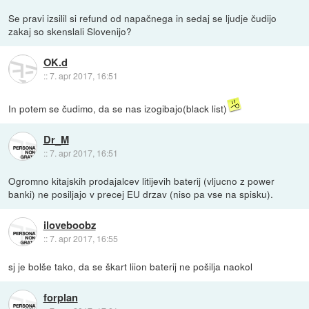
Se pravi izsilil si refund od napačnega in sedaj se ljudje čudijo
zakaj so skenslali Slovenijo?
OK.d
::
7. apr 2017, 16:51
In potem se čudimo, da se nas izogibajo(black list)
Dr_M
::
7. apr 2017, 16:51
Ogromno kitajskih prodajalcev litijevih baterij (vljucno z power
banki) ne posiljajo v precej EU drzav (niso pa vse na spisku).
iloveboobz
::
7. apr 2017, 16:55
sj je bolše tako, da se škart liion baterij ne pošilja naokol
forplan