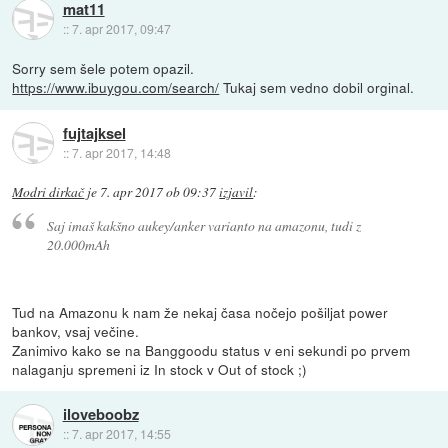
mat11
::
7. apr 2017, 09:47
Sorry sem šele potem opazil.
https://www.ibuygou.com/search/
Tukaj sem vedno dobil orginal.
fujtajksel
::
7. apr 2017, 14:48
Modri dirkač
je
7. apr 2017 ob 09:37
izjavil
:
Saj imaš kakšno aukey/anker varianto na amazonu, tudi z
20.000mAh
Tud na Amazonu k nam že nekaj časa nočejo pošiljat power
bankov, vsaj večine.
Zanimivo kako se na Banggoodu status v eni sekundi po prvem
nalaganju spremeni iz In stock v Out of stock ;)
iloveboobz
::
7. apr 2017, 14:55