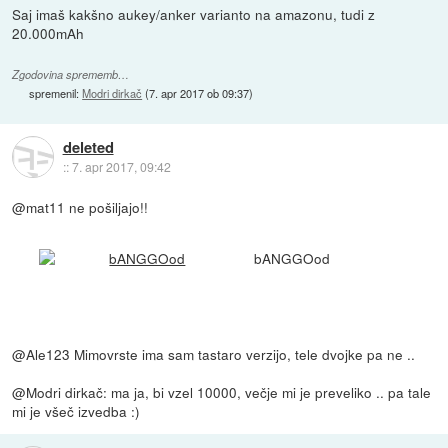
Saj imaš kakšno aukey/anker varianto na amazonu, tudi z
20.000mAh
Zgodovina sprememb…
spremenil:
Modri dirkač
(
7. apr 2017 ob 09:37
)
deleted
::
7. apr 2017, 09:42
@mat11 ne pošiljajo!!
bANGGOod
@Ale123 Mimovrste ima sam tastaro verzijo, tele dvojke pa ne ..
@Modri dirkač: ma ja, bi vzel 10000, večje mi je preveliko .. pa tale
mi je všeč izvedba :)