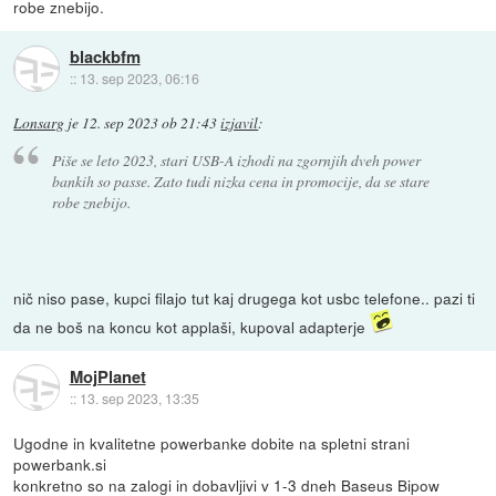
robe znebijo.
blackbfm
::
13. sep 2023, 06:16
Lonsarg
je
12. sep 2023 ob 21:43
izjavil
:
Piše se leto 2023, stari USB-A izhodi na zgornjih dveh power
bankih so passe. Zato tudi nizka cena in promocije, da se stare
robe znebijo.
nič niso pase, kupci filajo tut kaj drugega kot usbc telefone.. pazi ti
da ne boš na koncu kot applaši, kupoval adapterje
MojPlanet
::
13. sep 2023, 13:35
Ugodne in kvalitetne powerbanke dobite na spletni strani
powerbank.si
konkretno so na zalogi in dobavljivi v 1-3 dneh Baseus Bipow