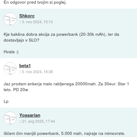
En odgovor pred tvojim si poglej.
Shkorc
::
5. nov 2024, 15:10
Kje kakšna dobra akcija za powerbank (20-30k mAh), ter da
dostavljajo v SLO?
Hvala :)
beta1
::
5. nov 2024, 18:38
Jaz prodam ankerja malo rabljenega 20000mah. Za 30eur. Star 1
leto. PD 20w
Lp
Yossarian
::
21. avg 2025, 17:44
Iščem čim manjši powerbank, 5.000 mah, najraje na mimovrste.