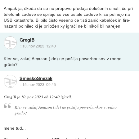
Ampak ja, škoda da se ne prepove prodaja določenih smeti, če pri
telefonih zadeve še špilajo so vse ostale zadeve ki se polnejo na
USB katastrofa. Bi bilo čisto vseeno če tisti zanič kabelček in fire-
hazard polnilec ki je priložen xy igrači ne bi nikoli bil narejen.
GregiB
::
10. nov 2023, 12:40
Kter ve, zakaj Amazon (.de) ne pošilja powerbankov v rodno
grüdo?
SmeskoSnezak
::
15. nov 2023, 09:45
GregiB
je
10. nov 2023 ob 12:40
izjavil
:
Kter ve, zakaj Amazon (.de) ne pošilja powerbankov v rodno
grüdo?
mene tud...