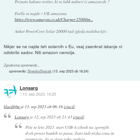
Poznate kaksno resitev, ki se lahk nabavi iz amazon.de ?
Feelle se najde v UK amazonu.
https://www.amazon.co.uk/Charger-25000m...
Anker PowerCore Solar 20000 tud zgleda nedobavljiv.
Nikjer se ne najde teh solarnih v Eu, vsaj zaenkrat iskanje ni
odobrilo sadov. Niti amazon nemcija.
Zgodovina sprememb…
spremenilo:
SmeskoSnezak
(
13. sep 2023 ob 16:24
)
Lonsarg
::
13. sep 2023, 16:25
blackbfm
je
13. sep 2023 ob 06:16
izjavil
:
Lonsarg
je
12. sep 2023 ob 21:43
izjavil
:
Piše se leto 2023, stari USB-A izhodi na zgornjih
dveh power bankih so passe. Zato tudi nizka cena in
promocije, da se stare robe znebijo.