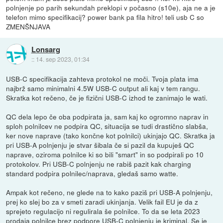
polnjenje po parih sekundah preklopi v počasno (s10e), aja ne a je
telefon mimo specifikacij? power bank pa fila hitro! teli usb C so
ZMENŠNJAVA
Lonsarg
::
14. sep 2023, 01:34
USB-C specifikacija zahteva protokol ne moči. Tvoja plata ima
najbrž samo minimalni 4.5W USB-C output ali kaj v tem rangu.
Skratka kot rečeno, če je fizični USB-C izhod te zanimajo le wati.
QC dela lepo če oba podpirata ja, sam kaj ko ogromno naprav in
sploh polnilcev ne podpira QC, situacija se tudi drastično slabša,
ker nove naprave (tako končne kot polnilci) ukinjajo QC. Skratka ja
pri USB-A polnjenju je stvar šibala če si pazil da kupuješ QC
naprave, oziroma polnilce ki so bili "smart" in so podpirali po 10
protokolov. Pri USB-C polnjenju ne rabiš pazit kak charging
standard podpira polnilec/naprava, gledaš samo watte.
Ampak kot rečeno, ne glede na to kako paziš pri USB-A polnjenju,
prej ko slej bo za v smeti zaradi ukinjanja. Velik fail EU je da z
sprejeto regulacijo ni regulirala še polnilce. To da se leta 2023
prodaja polnilce brez podpore USB-C polnjenju je kriminal. Se je