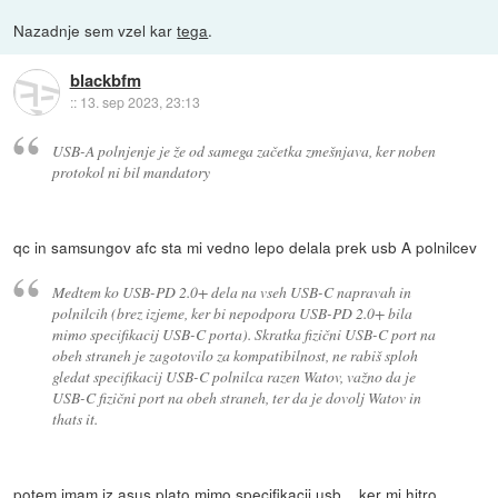
Nazadnje sem vzel kar
tega
.
blackbfm
::
13. sep 2023, 23:13
USB-A polnjenje je že od samega začetka zmešnjava, ker noben
protokol ni bil mandatory
qc in samsungov afc sta mi vedno lepo delala prek usb A polnilcev
Medtem ko USB-PD 2.0+ dela na vseh USB-C napravah in
polnilcih (brez izjeme, ker bi nepodpora USB-PD 2.0+ bila
mimo specifikacij USB-C porta). Skratka fizični USB-C port na
obeh straneh je zagotovilo za kompatibilnost, ne rabiš sploh
gledat specifikacij USB-C polnilca razen Watov, važno da je
USB-C fizični port na obeh straneh, ter da je dovolj Watov in
thats it.
potem imam jz asus plato mimo specifikacij usb .. ker mi hitro