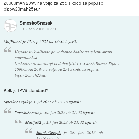
20000mAh 20W, na voljo za 25€ s kodo za popust:
bipow20mah25eur
SmeskoSnezak
::
13. sep 2023, 16:20
MojPlanet
je
13. sep 2023 ob 13:35
izjavil
:
Ugodne in kvalitetne powerbanke dobite na spletni strani
powerbank.si
konkretno so na zalogi in dobavljivi v 1-3 dneh Baseus Bipow
20000mAh 20W, na voljo za 25€ s kodo za popust:
bipow20mah25eur
Kolk je IPV6 standard?
SmeskoSnezak
je
3. jul 2023 ob 13:15
izjavil
:
SmeskoSnezak
je
30. jun 2023 ob 21:02
izjavil
:
Matija82
je
29. jun 2023 ob 21:32
izjavil
:
SmeskoSnezak
je
28. jun 2023 ob
15:16
izjavil
: