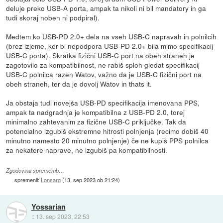
deluje preko USB-A porta, ampak ta nikoli ni bil mandatory in ga
tudi skoraj noben ni podpiral).
Medtem ko USB-PD 2.0+ dela na vseh USB-C napravah in polnilcih
(brez izjeme, ker bi nepodpora USB-PD 2.0+ bila mimo specifikacij
USB-C porta). Skratka fizični USB-C port na obeh straneh je
zagotovilo za kompatibilnost, ne rabiš sploh gledat specifikacij
USB-C polnilca razen Watov, važno da je USB-C fizični port na
obeh straneh, ter da je dovolj Watov in thats it.
Ja obstaja tudi novejša USB-PD specifikacija imenovana PPS,
ampak ta nadgradnja je kompatibilna z USB-PD 2.0, torej
minimalno zahtevanim za fizične USB-C priključke. Tak da
potencialno izgubiš ekstremne hitrosti polnjenja (recimo dobiš 40
minutno namesto 20 minutno polnjenje) če ne kupiš PPS polnilca
za nekatere naprave, ne izgubiš pa kompatibilnosti.
Zgodovina sprememb…
spremenil:
Lonsarg
(
13. sep 2023 ob 21:24
)
Yossarian
::
13. sep 2023, 22:53