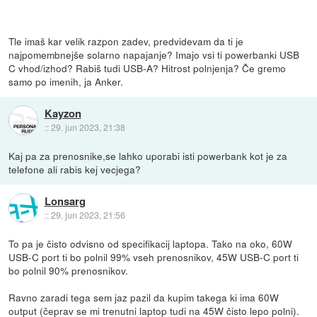
Tle imaš kar velik razpon zadev, predvidevam da ti je
najpomembnejše solarno napajanje? Imajo vsi ti powerbanki USB
C vhod/izhod? Rabiš tudi USB-A? Hitrost polnjenja? Če gremo
samo po imenih, ja Anker.
Kayzon
::
29. jun 2023, 21:38
Kaj pa za prenosnike,se lahko uporabi isti powerbank kot je za
telefone ali rabis kej vecjega?
Lonsarg
::
29. jun 2023, 21:56
To pa je čisto odvisno od specifikacij laptopa. Tako na oko, 60W
USB-C port ti bo polnil 99% vseh prenosnikov, 45W USB-C port ti
bo polnil 90% prenosnikov.
Ravno zaradi tega sem jaz pazil da kupim takega ki ima 60W
output (čeprav se mi trenutni laptop tudi na 45W čisto lepo polni).