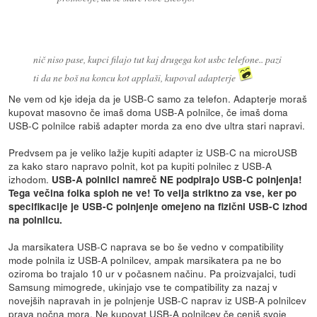
nič niso pase, kupci filajo tut kaj drugega kot usbc telefone.. pazi
ti da ne boš na koncu kot applaši, kupoval adapterje
Ne vem od kje ideja da je USB-C samo za telefon. Adapterje moraš
kupovat masovno če imaš doma USB-A polnilce, če imaš doma
USB-C polnilce rabiš adapter morda za eno dve ultra stari napravi.
Predvsem pa je veliko lažje kupiti adapter iz USB-C na microUSB
za kako staro napravo polnit, kot pa kupiti polnilec z USB-A
izhodom.
USB-A polnilci namreč NE podpirajo USB-C polnjenja!
Tega večina folka sploh ne ve! To velja striktno za vse, ker po
specifikacije je USB-C polnjenje omejeno na fizični USB-C izhod
na polnilcu.
Ja marsikatera USB-C naprava se bo še vedno v compatibility
mode polnila iz USB-A polnilcev, ampak marsikatera pa ne bo
oziroma bo trajalo 10 ur v počasnem načinu. Pa proizvajalci, tudi
Samsung mimogrede, ukinjajo vse te compatibility za nazaj v
novejših napravah in je polnjenje USB-C naprav iz USB-A polnilcev
prava nočna mora. Ne kupovat USB-A polnilcev če ceniš svoje