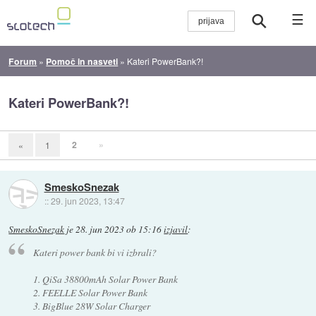
☰
Forum
»
Pomoč in nasveti
»
Kateri PowerBank?!
Kateri PowerBank?!
2
»
«
1
SmeskoSnezak
::
29. jun 2023, 13:47
SmeskoSnezak
je
28. jun 2023 ob 15:16
izjavil
:
Kateri power bank bi vi izbrali?
1. QiSa 38800mAh Solar Power Bank
2. FEELLE Solar Power Bank
3. BigBlue 28W Solar Charger