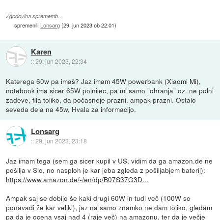
Zgodovina sprememb…
spremenil:
Lonsarg
(
29. jun 2023 ob 22:01
)
Karen
::
29. jun 2023, 22:34
Katerega 60w pa imaš? Jaz imam 45W powerbank (Xiaomi Mi),
notebook ima sicer 65W polnilec, pa mi samo "ohranja" oz. ne polni
zadeve, fila toliko, da počasneje prazni, ampak prazni. Ostalo
seveda dela na 45w, Hvala za informacijo.
Lonsarg
::
29. jun 2023, 23:18
Jaz imam tega (sem ga sicer kupil v US, vidim da ga amazon.de ne
pošilja v Slo, no nasploh je kar jeba zgleda z pošiljabjem baterij):
https://www.amazon.de/-/en/dp/B07S37G3D...
Ampak saj se dobijo še kaki drugi 60W in tudi več (100W so
ponavadi že kar veliki), jaz na samo znamko ne dam toliko, gledam
pa da je ocena vsaj nad 4 (raje več) na amazonu, ter da je večje