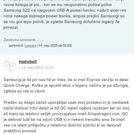
ravno kolega je piz... ker se mu neuporabno počasi polne
Samsung S22 na njegovem USB-A power banku, najbrž sicer res
nima nekega dobrega power banka, ampak prejšni Samsungi so
se mu gor lepo polnili, je zgleda Samsung določene legacy že
porezal.
Zgodovina sprememb…
spremenil:
Lonsarg
(
14. sep 2023 ob 02:03
)
matobeli
::
14. sep 2023, 10:15
Samsung je bil pri nas hit or miss, če si imel Exynos verzijo ni delal
Quick Charge. Koliko je spustil skoz v legacy načinu je pa džungla,
zgleda so res to ukinil.
Preden so kitajci začeli uporabljat vsak svoj protokol in je mediatek
začel dobivat tržni delež je bil QC daleč najbolj razširjen ker so bolj
ali manj vsi telefoni večjih proizvajalcev imeli Snapdragon notr, QC
je deloval tudi še na micro USB in v nekem trenutku smo že imeli
vse na istem priključku z relativno dobrimi polnilci ki so delovali
praktično povsod.