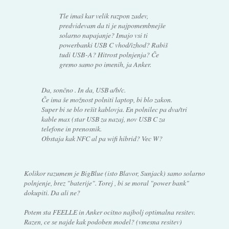
Tle imaš kar velik razpon zadev,
predvidevam da ti je najpomembnejše
solarno napajanje? Imajo vsi ti
powerbanki USB C vhod/izhod? Rabiš
tudi USB-A? Hitrost polnjenja? Če
gremo samo po imenih, ja Anker.
Da, sončno . In da, USB a/b/c.
Če ima še možnost polniti laptop, bi blo zakon.
Super bi se blo rešit kablovja. En polnilec pa dva/tri
kable max (star USB za nazaj, nov USB C za
telefone in prenosnik.
Obstaja kak NFC al pa wifi hibrid? Vec W?
Kolikor razumem je BigBlue (isto Blavor, Sunjack) samo solarno
polnjenje, brez "baterije". Torej , bi se moral "power bank"
dokupiti. Da ali ne?
Potem sta FEELLE in Anker ocitno najbolj optimalna resitev.
Razen, ce se najde kak podoben model? (vmesna resitev)