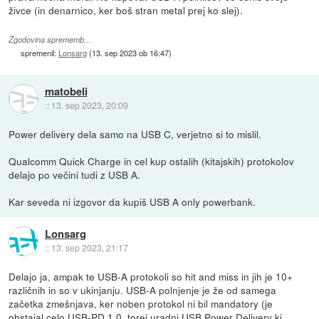
živce (in denarnico, ker boš stran metal prej ko slej).
Zgodovina sprememb…
spremenil:
Lonsarg
(
13. sep 2023 ob 16:47
)
matobeli
::
13. sep 2023, 20:09
Power delivery dela samo na USB C, verjetno si to mislil.
Qualcomm Quick Charge in cel kup ostalih (kitajskih) protokolov
delajo po večini tudi z USB A.
Kar seveda ni izgovor da kupiš USB A only powerbank.
Lonsarg
::
13. sep 2023, 21:17
Delajo ja, ampak te USB-A protokoli so hit and miss in jih je 10+
različnih in so v ukinjanju. USB-A polnjenje je že od samega
začetka zmešnjava, ker noben protokol ni bil mandatory (je
obstajal celo USB-PD 1.0, torej uradni USB Power Delivery ki