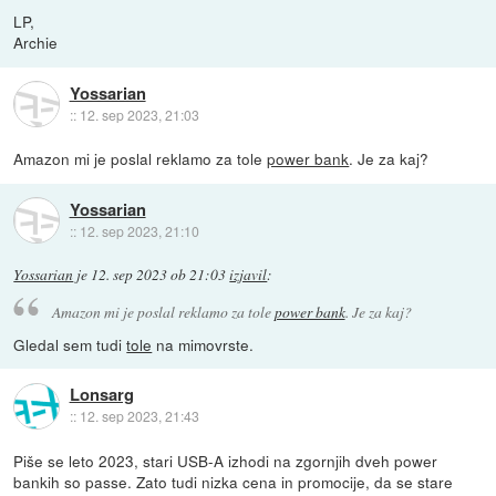
LP,
Archie
Yossarian
::
12. sep 2023, 21:03
Amazon mi je poslal reklamo za tole
power bank
. Je za kaj?
Yossarian
::
12. sep 2023, 21:10
Yossarian
je
12. sep 2023 ob 21:03
izjavil
:
Amazon mi je poslal reklamo za tole
power bank
. Je za kaj?
Gledal sem tudi
tole
na mimovrste.
Lonsarg
::
12. sep 2023, 21:43
Piše se leto 2023, stari USB-A izhodi na zgornjih dveh power
bankih so passe. Zato tudi nizka cena in promocije, da se stare