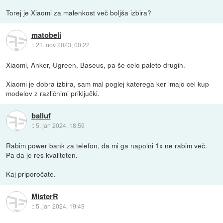
Torej je Xiaomi za malenkost več boljša izbira?
matobeli
::
21. nov 2023, 00:22
Xiaomi, Anker, Ugreen, Baseus, pa še celo paleto drugih.
Xiaomi je dobra izbira, sam mal poglej katerega ker imajo cel kup
modelov z različnimi priključki.
balluf
::
5. jan 2024, 18:59
Rabim power bank za telefon, da mi ga napolni 1x ne rabim več.
Pa da je res kvaliteten.
Kaj priporočate.
MisterR
::
5. jan 2024, 19:49