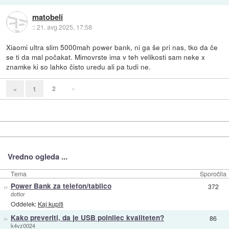
matobeli
::
21. avg 2025, 17:58
Xiaomi ultra slim 5000mah power bank, ni ga še pri nas, tko da če
se ti da mal počakat. Mimovrste ima v teh velikosti sam neke x
znamke ki so lahko čisto uredu ali pa tudi ne.
2
»
«
1
Vredno ogleda ...
Tema
Sporočila
»
Power Bank za telefon/tablico
372
dottor
Oddelek:
Kaj kupiti
»
Kako preveriti, da je USB polnilec kvaliteten?
86
k4vz0024