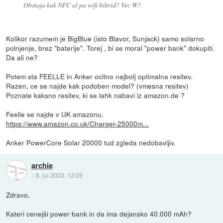
Obstaja kak NFC al pa wifi hibrid? Vec W?
Kolikor razumem je BigBlue (isto Blavor, Sunjack) samo solarno
polnjenje, brez "baterije". Torej , bi se moral "power bank" dokupiti.
Da ali ne?
Potem sta FEELLE in Anker ocitno najbolj optimalna resitev.
Razen, ce se najde kak podoben model? (vmesna resitev)
Poznate kaksno resitev, ki se lahk nabavi iz amazon.de ?
Feelle se najde v UK amazonu.
https://www.amazon.co.uk/Charger-25000m...
Anker PowerCore Solar 20000 tud zgleda nedobavljiv.
archie
::
8. jul 2023, 12:09
Zdravo,
Kateri cenejši power bank in da ima dejansko 40.000 mAh?