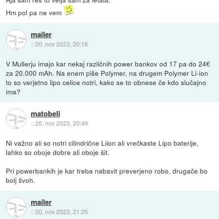
Hm pol pa ne vem
mailer
::
20. nov 2023, 20:18
V Mullerju imajo kar nekaj različnih power bankov od 17 pa do 24€
za 20.000 mAh. Na enem piše Polymer, na drugem Polymer Li-ion
to so verjetno lipo celice notri, kako se to obnese če kdo slučajno
ima?
matobeli
::
20. nov 2023, 20:49
Ni važno ali so notri cilindrične Liion ali vrečkaste Lipo baterije,
lahko so oboje dobre ali oboje šit.
Pri powerbankih je kar treba nabavit preverjeno robo, drugače bo
bolj švoh.
mailer
::
20. nov 2023, 21:25