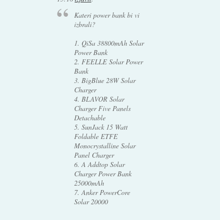
Kateri power bank bi vi
izbrali?
1. QiSa 38800mAh Solar
Power Bank
2. FEELLE Solar Power
Bank
3. BigBlue 28W Solar
Charger
4. BLAVOR Solar
Charger Five Panels
Detachable
5. SunJack 15 Watt
Foldable ETFE
Monocrystalline Solar
Panel Charger
6. A Addtop Solar
Charger Power Bank
25000mAh
7. Anker PowerCore
Solar 20000