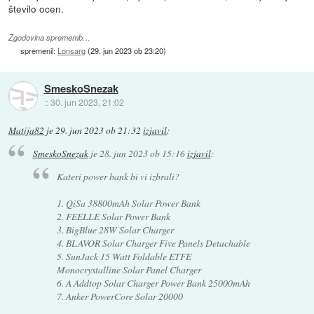
število ocen.
Zgodovina sprememb…
spremenil:
Lonsarg
(
29. jun 2023 ob 23:20
)
SmeskoSnezak
::
30. jun 2023, 21:02
Matija82
je
29. jun 2023 ob 21:32
izjavil
:
SmeskoSnezak
je
28. jun 2023 ob 15:16
izjavil
:
Kateri power bank bi vi izbrali?
1. QiSa 38800mAh Solar Power Bank
2. FEELLE Solar Power Bank
3. BigBlue 28W Solar Charger
4. BLAVOR Solar Charger Five Panels Detachable
5. SunJack 15 Watt Foldable ETFE
Monocrystalline Solar Panel Charger
6. A Addtop Solar Charger Power Bank 25000mAh
7. Anker PowerCore Solar 20000