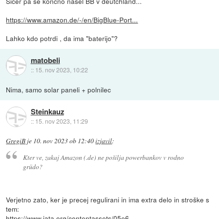
Sicer pa se koncno nasel BB v deutchland...
https://www.amazon.de/-/en/BigBlue-Port...
Lahko kdo potrdi , da ima "baterijo"?
matobeli
::
15. nov 2023, 10:22
Nima, samo solar paneli + polnilec
Steinkauz
::
15. nov 2023, 11:29
GregiB
je
10. nov 2023 ob 12:40
izjavil
:
Kter ve, zakaj Amazon (.de) ne pošilja powerbankov v rodno
grüdo?
Verjetno zato, ker je precej regulirani in ima extra delo in stroške s
tem:
https://www.iata.org/contentassets/05e6...