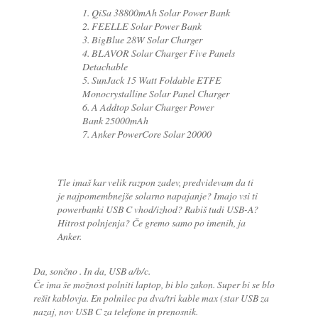
1. QiSa 38800mAh Solar Power Bank
2. FEELLE Solar Power Bank
3. BigBlue 28W Solar Charger
4. BLAVOR Solar Charger Five Panels
Detachable
5. SunJack 15 Watt Foldable ETFE
Monocrystalline Solar Panel Charger
6. A Addtop Solar Charger Power
Bank 25000mAh
7. Anker PowerCore Solar 20000
Tle imaš kar velik razpon zadev, predvidevam da ti
je najpomembnejše solarno napajanje? Imajo vsi ti
powerbanki USB C vhod/izhod? Rabiš tudi USB-A?
Hitrost polnjenja? Če gremo samo po imenih, ja
Anker.
Da, sončno . In da, USB a/b/c.
Če ima še možnost polniti laptop, bi blo zakon. Super bi se blo
rešit kablovja. En polnilec pa dva/tri kable max (star USB za
nazaj, nov USB C za telefone in prenosnik.