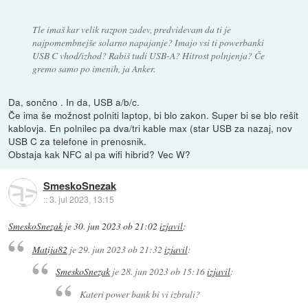
Tle imaš kar velik razpon zadev, predvidevam da ti je
najpomembnejše solarno napajanje? Imajo vsi ti powerbanki
USB C vhod/izhod? Rabiš tudi USB-A? Hitrost polnjenja? Če
gremo samo po imenih, ja Anker.
Da, sončno . In da, USB a/b/c.
Če ima še možnost polniti laptop, bi blo zakon. Super bi se blo rešit
kablovja. En polnilec pa dva/tri kable max (star USB za nazaj, nov
USB C za telefone in prenosnik.
Obstaja kak NFC al pa wifi hibrid? Vec W?
SmeskoSnezak
::
3. jul 2023, 13:15
SmeskoSnezak
je
30. jun 2023 ob 21:02
izjavil
:
Matija82
je
29. jun 2023 ob 21:32
izjavil
:
SmeskoSnezak
je
28. jun 2023 ob 15:16
izjavil
:
Kateri power bank bi vi izbrali?