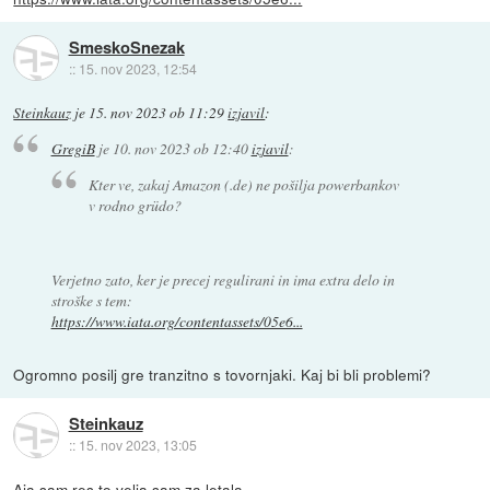
SmeskoSnezak
::
15. nov 2023, 12:54
Steinkauz
je
15. nov 2023 ob 11:29
izjavil
:
GregiB
je
10. nov 2023 ob 12:40
izjavil
:
Kter ve, zakaj Amazon (.de) ne pošilja powerbankov
v rodno grüdo?
Verjetno zato, ker je precej regulirani in ima extra delo in
stroške s tem:
https://www.iata.org/contentassets/05e6...
Ogromno posilj gre tranzitno s tovornjaki. Kaj bi bli problemi?
Steinkauz
::
15. nov 2023, 13:05
Aja sam res to velja sam za letala.