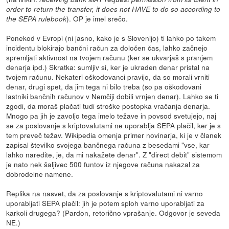
order to return the transfer, it does not HAVE to do so according to
). OP je imel srečo.
the SEPA rulebook
Ponekod v Evropi (ni jasno, kako je s Slovenijo) ti lahko po takem
incidentu blokirajo bančni račun za določen čas, lahko začnejo
spremljati aktivnost na tvojem računu (ker se ukvarjaš s pranjem
denarja ipd.) Skratka: sumljiv si, ker je ukraden denar pristal na
tvojem računu. Nekateri oškodovanci pravijo, da so morali vrniti
denar, drugi spet, da jim tega ni bilo treba (so pa oškodovani
lastniki bančnih računov v Nemčiji dobili vrnjen denar). Lahko se ti
zgodi, da moraš plačati tudi stroške postopka vračanja denarja.
Mnogo pa jih je zavoljo tega imelo težave in povsod svetujejo, naj
se za poslovanje s kriptovalutami ne uporablja SEPA plačil, ker je s
tem preveč težav. Wikipedia omenja primer novinarja, ki je v članek
zapisal številko svojega bančnega računa z besedami "vse, kar
lahko naredite, je, da mi nakažete denar". Z "direct debit" sistemom
je nato nek šaljivec 500 funtov iz njegove računa nakazal za
dobrodelne namene.
Replika na nasvet, da za poslovanje s kriptovalutami ni varno
uporabljati SEPA plačil: jih je potem sploh varno uporabljati za
karkoli drugega? (Pardon, retorično vprašanje. Odgovor je seveda
NE.)