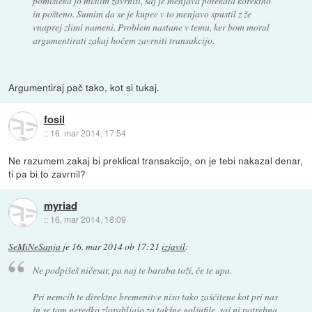
pomisleka jo mislim zavrniti, saj je menjava potekala korektno
in pošteno. Sumim da se je kupec v to menjavo spustil z že
vnaprej zlimi nameni. Problem nastane v temu, ker bom moral
argumentirati zakaj hočem zavrniti transakcijo.
Argumentiraj pač tako, kot si tukaj.
fosil
::
16. mar 2014, 17:54
Ne razumem zakaj bi preklical transakcijo, on je tebi nakazal denar,
ti pa bi to zavrnil?
myriad
::
16. mar 2014, 18:09
SeMiNeSanja
je
16. mar 2014 ob 17:21
izjavil
:
Ne podpišeš ničesar, pa naj te baraba toži, če te upa.
Pri nemcih te direktne bremenitve niso tako zaščitene kot pri nas
in se tam neredko zlorabljajo za takšne goljufije, saj ni potrebna