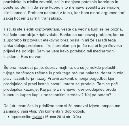
pomisleka jo mislim zavrniti, saj je menjava potekala korektno in
pošteno. Sumim da se je kupec v to menjavo spustil z že vnaprej
zlimi nameni. Problem nastane v temu, ker bom moral argumentirati
zakaj hočem zavrniti transakcijo.
Tisti, ki ste sledili kriptovalutam, veste da večina ljudi še ne pozna,
kaj šele uporablja kriptovalute. Banke so samosvoj problem, ker so
z uporabo kriptovalut efektivno brez posla in mi že zaradi tega
lahko delajo probleme. Tretji problem pa je, če naj bi tega človeka
prijavil na policijo. Sam ne vem kako potekajo teli mednarodni
incidenti. Res ne vem.
Še ena možnost pa je, čeprav majhna, da se je nekdo polastil
tujega bančnega računa in prek tega računa nakazal denar in zdaj
pravi lastnik terja nazaj. Pravni zakonik omenja pogodbe, kjer
prodajalec ni pravi lastnik stvari, katero se prodaja. Tam se pač
prodajalca kaznuje. Kaj pa je z menjavo, kjer prodajalec proda
kupcu in kupec kupi z nezakonitimi sredstvi? Kaj pa potem?
Do jutri mam čas in približno sem si že osnoval izjavo, ampak me
zanimajo vaši vtisi. Vsi komentarji dobrodošli.
spremenilo:
myriad
(
16. mar 2014 ob 13:04
)