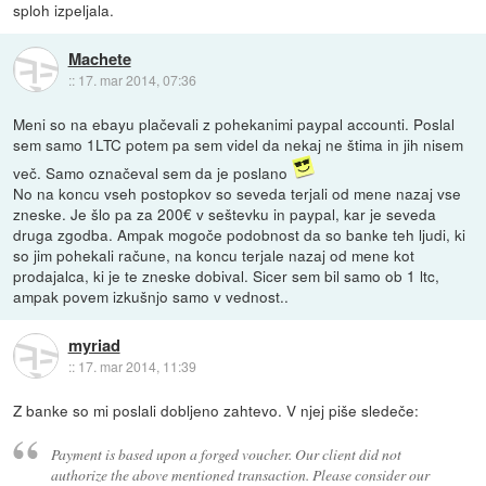
sploh izpeljala.
Machete
::
17. mar 2014, 07:36
Meni so na ebayu plačevali z pohekanimi paypal accounti. Poslal
sem samo 1LTC potem pa sem videl da nekaj ne štima in jih nisem
več. Samo označeval sem da je poslano
No na koncu vseh postopkov so seveda terjali od mene nazaj vse
zneske. Je šlo pa za 200€ v seštevku in paypal, kar je seveda
druga zgodba. Ampak mogoče podobnost da so banke teh ljudi, ki
so jim pohekali račune, na koncu terjale nazaj od mene kot
prodajalca, ki je te zneske dobival. Sicer sem bil samo ob 1 ltc,
ampak povem izkušnjo samo v vednost..
myriad
::
17. mar 2014, 11:39
Z banke so mi poslali dobljeno zahtevo. V njej piše sledeče:
Payment is based upon a forged voucher. Our client did not
authorize the above mentioned transaction. Please consider our