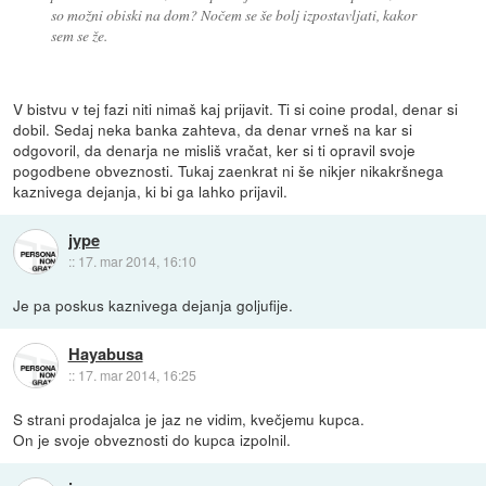
so možni obiski na dom? Nočem se še bolj izpostavljati, kakor
sem se že.
V bistvu v tej fazi niti nimaš kaj prijavit. Ti si coine prodal, denar si
dobil. Sedaj neka banka zahteva, da denar vrneš na kar si
odgovoril, da denarja ne misliš vračat, ker si ti opravil svoje
pogodbene obveznosti. Tukaj zaenkrat ni še nikjer nikakršnega
kaznivega dejanja, ki bi ga lahko prijavil.
jype
::
17. mar 2014, 16:10
Je pa poskus kaznivega dejanja goljufije.
Hayabusa
::
17. mar 2014, 16:25
S strani prodajalca je jaz ne vidim, kvečjemu kupca.
On je svoje obveznosti do kupca izpolnil.