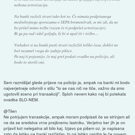
nobena avtorizacija.
Na banki razloži stvari tako kot so. Če nimata podpisanega
medsebojnega sporazuma o SEPA bremenitvah, se mi zdi, da ne
bo prišel mimo tožbe (razen če ti podpišeš avtorizacijo).
Bi ga pa rad videl goljufa, ki bi si upal iti v tožbo....
Vsekakor si na banki pusti stvari razložiti toliko časa, dokler ne
boš razumel vsega do zadnje pikice.
Pa naj ti pojasnijo, če naj greš podati ovadbo na policijo, ali
bodo to storili oni.
Sem razmišljal glede prijave na policijo ja, ampak na banki mi bodo
najverjetneje odvrnili v stilu "to se nas nič ne tiče, važno da smo
ugotovili sceno pri transakciji". Sploh nevem kako naj bi potekala
ovadba SLO-NEM.
@Tilen
Ne potrjujem transakcije, ampak moram podpisati če se strinjam ali
ne da se sredstva vrne prejšnemu lastniku. Verjetno ker jih je on
prijavil kot nelegalna ali bilo kaj. Izjavo pa pišem oz. je napisana
zato da lahko na banki razčistim, to pa lahko nardim le če povem