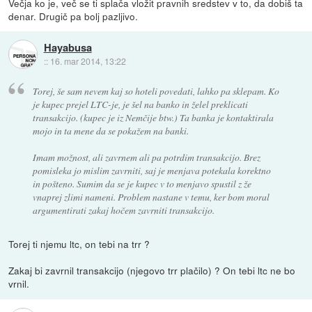
Večja ko je, več se ti splača vložit pravnih sredstev v to, da dobiš ta
denar. Drugič pa bolj pazljivo.
Hayabusa
::
16. mar 2014, 13:22
Torej, še sam nevem kaj so hoteli povedati, lahko pa sklepam. Ko
je kupec prejel LTC-je, je šel na banko in želel preklicati
transakcijo. (kupec je iz Nemčije btw.) Ta banka je kontaktirala
mojo in ta mene da se pokažem na banki.
Imam možnost, ali zavrnem ali pa potrdim transakcijo. Brez
pomisleka jo mislim zavrniti, saj je menjava potekala korektno
in pošteno. Sumim da se je kupec v to menjavo spustil z že
vnaprej zlimi nameni. Problem nastane v temu, ker bom moral
argumentirati zakaj hočem zavrniti transakcijo.
Torej ti njemu ltc, on tebi na trr ?
Zakaj bi zavrnil transakcijo (njegovo trr plačilo) ? On tebi ltc ne bo
vrnil.