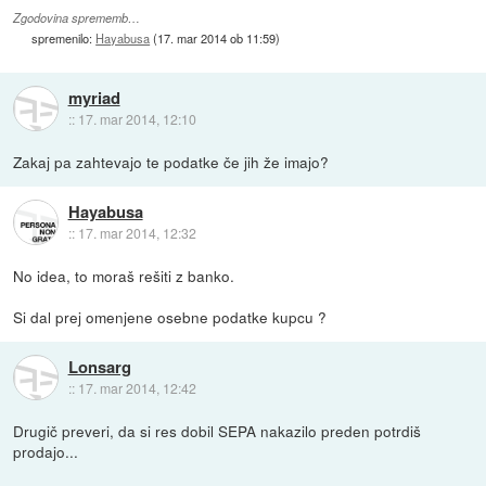
Zgodovina sprememb…
spremenilo:
Hayabusa
(
17. mar 2014 ob 11:59
)
myriad
::
17. mar 2014, 12:10
Zakaj pa zahtevajo te podatke če jih že imajo?
Hayabusa
::
17. mar 2014, 12:32
No idea, to moraš rešiti z banko.
Si dal prej omenjene osebne podatke kupcu ?
Lonsarg
::
17. mar 2014, 12:42
Drugič preveri, da si res dobil SEPA nakazilo preden potrdiš
prodajo...