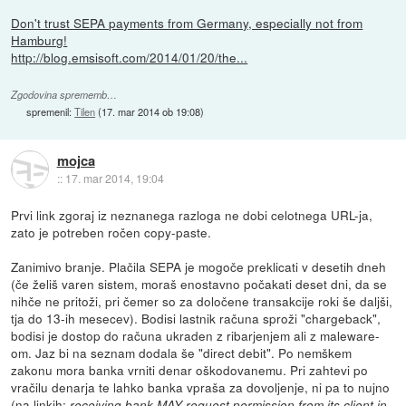
Don't trust SEPA payments from Germany, especially not from
Hamburg!
http://blog.emsisoft.com/2014/01/20/the...
Zgodovina sprememb…
spremenil:
Tilen
(
17. mar 2014 ob 19:08
)
mojca
::
17. mar 2014, 19:04
Prvi link zgoraj iz neznanega razloga ne dobi celotnega URL-ja,
zato je potreben ročen copy-paste.
Zanimivo branje. Plačila SEPA je mogoče preklicati v desetih dneh
(če želiš varen sistem, moraš enostavno počakati deset dni, da se
nihče ne pritoži, pri čemer so za določene transakcije roki še daljši,
tja do 13-ih mesecev). Bodisi lastnik računa sproži "chargeback",
bodisi je dostop do računa ukraden z ribarjenjem ali z maleware-
om. Jaz bi na seznam dodala še "direct debit". Po nemškem
zakonu mora banka vrniti denar oškodovanemu. Pri zahtevi po
vračilu denarja te lahko banka vpraša za dovoljenje, ni pa to nujno
(na linkih:
receiving bank MAY request permission from its client in