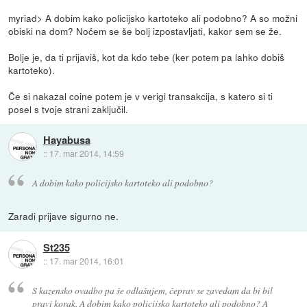
myriad> A dobim kako policijsko kartoteko ali podobno? A so možni
obiski na dom? Nočem se še bolj izpostavljati, kakor sem se že.
Bolje je, da ti prijaviš, kot da kdo tebe (ker potem pa lahko dobiš
kartoteko).
Če si nakazal coine potem je v verigi transakcija, s katero si ti
posel s tvoje strani zaključil.
Hayabusa
::
17. mar 2014, 14:59
A dobim kako policijsko kartoteko ali podobno?
Zaradi prijave sigurno ne.
St235
::
17. mar 2014, 16:01
S kazensko ovadbo pa še odlašujem, čeprav se zavedam da bi bil
pravi korak. A dobim kako policijsko kartoteko ali podobno? A