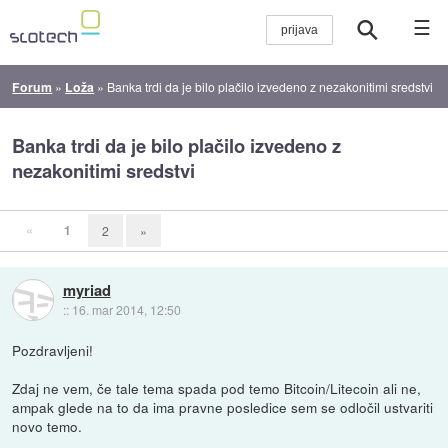
☰
Forum
»
Loža
»
Banka trdi da je bilo plačilo izvedeno z nezakonitimi sredstvi
Banka trdi da je bilo plačilo izvedeno z
nezakonitimi sredstvi
«
1
2
»
myriad
::
16. mar 2014, 12:50
Pozdravljeni!
Zdaj ne vem, če tale tema spada pod temo Bitcoin/Litecoin ali ne,
ampak glede na to da ima pravne posledice sem se odločil ustvariti
novo temo.