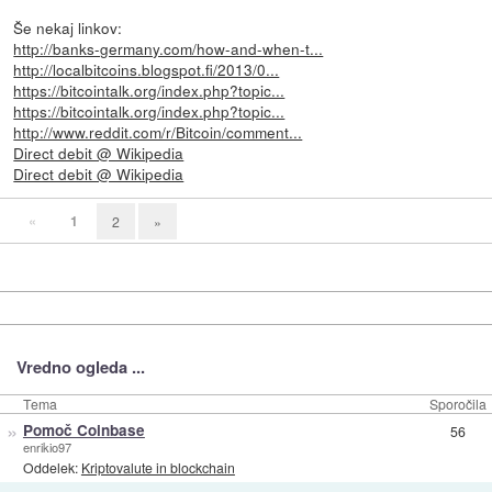
Še nekaj linkov:
http://banks-germany.com/how-and-when-t...
http://localbitcoins.blogspot.fi/2013/0...
https://bitcointalk.org/index.php?topic...
https://bitcointalk.org/index.php?topic...
http://www.reddit.com/r/Bitcoin/comment...
Direct debit @ Wikipedia
Direct debit @ Wikipedia
«
1
2
»
Vredno ogleda ...
Tema
Sporočila
»
Pomoč Coinbase
56
enrikio97
Oddelek:
Kriptovalute in blockchain