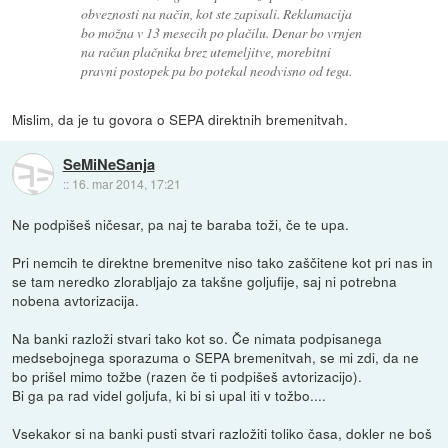
obveznosti na način, kot ste zapisali. Reklamacija
bo možna v 13 mesecih po plačilu. Denar bo vrnjen
na račun plačnika brez utemeljitve, morebitni
pravni postopek pa bo potekal neodvisno od tega.
Mislim, da je tu govora o SEPA direktnih bremenitvah.
SeMiNeSanja
::
16. mar 2014, 17:21
Ne podpišeš ničesar, pa naj te baraba toži, če te upa.
Pri nemcih te direktne bremenitve niso tako zaščitene kot pri nas in
se tam neredko zlorabljajo za takšne goljufije, saj ni potrebna
nobena avtorizacija.
Na banki razloži stvari tako kot so. Če nimata podpisanega
medsebojnega sporazuma o SEPA bremenitvah, se mi zdi, da ne
bo prišel mimo tožbe (razen če ti podpišeš avtorizacijo).
Bi ga pa rad videl goljufa, ki bi si upal iti v tožbo....
Vsekakor si na banki pusti stvari razložiti toliko časa, dokler ne boš