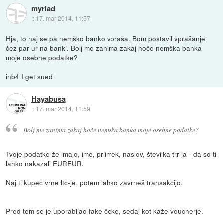
myriad
::
17. mar 2014, 11:57
Hja, to naj se pa nemško banko vpraša. Bom postavil vprašanje
čez par ur na banki. Bolj me zanima zakaj hoče nemška banka
moje osebne podatke?
inb4 I get sued
Hayabusa
::
17. mar 2014, 11:59
Bolj me zanima zakaj hoče nemška banka moje osebne podatke?
Tvoje podatke že imajo, ime, priimek, naslov, številka trr-ja - da so ti
lahko nakazali EUREUR.
Naj ti kupec vrne ltc-je, potem lahko zavrneš transakcijo.
Pred tem se je uporabljao fake čeke, sedaj kot kaže voucherje.