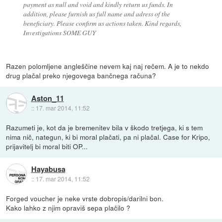
payment as null and void and kindly return us funds. In
addition, please furnish us full name and adress of the
beneficiary. Please confirm us actions taken. Kind regards,
Investigations SOME GUY
Razen polomljene angleščine nevem kaj naj rečem. A je to nekdo
drug plačal preko njegovega bančnega računa?
Aston_11
::
17. mar 2014, 11:52
Razumeti je, kot da je bremenitev bila v škodo tretjega, ki s tem
nima nič, nategun, ki bi moral plačati, pa ni plačal. Case for Kripo,
prijavitelj bi moral biti OP...
Hayabusa
::
17. mar 2014, 11:52
Forged voucher je neke vrste dobropis/darilni bon.
Kako lahko z njim opraviš sepa plačilo ?