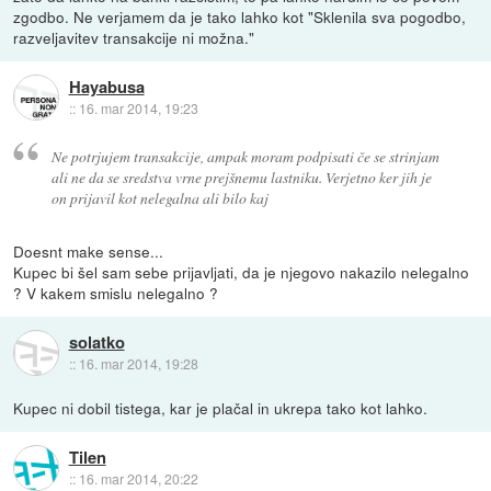
zgodbo. Ne verjamem da je tako lahko kot "Sklenila sva pogodbo,
razveljavitev transakcije ni možna."
Hayabusa
::
16. mar 2014, 19:23
Ne potrjujem transakcije, ampak moram podpisati če se strinjam
ali ne da se sredstva vrne prejšnemu lastniku. Verjetno ker jih je
on prijavil kot nelegalna ali bilo kaj
Doesnt make sense...
Kupec bi šel sam sebe prijavljati, da je njegovo nakazilo nelegalno
? V kakem smislu nelegalno ?
solatko
::
16. mar 2014, 19:28
Kupec ni dobil tistega, kar je plačal in ukrepa tako kot lahko.
Tilen
::
16. mar 2014, 20:22