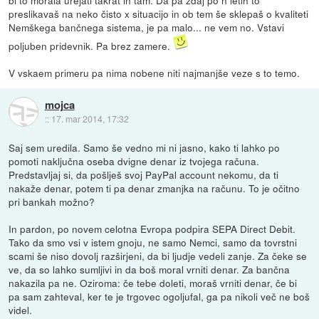
preslikavaš na neko čisto x situacijo in ob tem še sklepaš o kvaliteti
Nemškega bančnega sistema, je pa malo... ne vem no. Vstavi
poljuben pridevnik. Pa brez zamere.
V vskaem primeru pa nima nobene niti najmanjše veze s to temo.
mojca
::
17. mar 2014, 17:32
Saj sem uredila. Samo še vedno mi ni jasno, kako ti lahko po
pomoti naključna oseba dvigne denar iz tvojega računa.
Predstavljaj si, da pošlješ svoj PayPal account nekomu, da ti
nakaže denar, potem ti pa denar zmanjka na računu. To je očitno
pri bankah možno?
In pardon, po novem celotna Evropa podpira SEPA Direct Debit.
Tako da smo vsi v istem gnoju, ne samo Nemci, samo da tovrstni
scami še niso dovolj razširjeni, da bi ljudje vedeli zanje. Za čeke se
ve, da so lahko sumljivi in da boš moral vrniti denar. Za bančna
nakazila pa ne. Oziroma: če tebe doleti, moraš vrniti denar, če bi
pa sam zahteval, ker te je trgovec ogoljufal, ga pa nikoli več ne boš
videl.