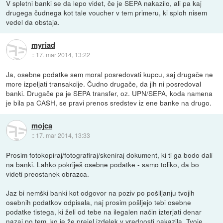
V spletni banki se da lepo videt, če je SEPA nakazilo, ali pa kaj
drugega čudnega kot tale voucher v tem primeru, ki sploh nisem
vedel da obstaja.
myriad
::
17. mar 2014, 13:22
Ja, osebne podatke sem moral posredovati kupcu, saj drugače ne
more izpeljati transakcije. Čudno drugače, da jih ni posredoval
banki. Drugače pa je SEPA transfer, oz. UPN/SEPA, koda namena
je bila pa CASH, se pravi prenos sredstev iz ene banke na drugo.
mojca
::
17. mar 2014, 13:33
Prosim fotokopiraj/fotografiraj/skeniraj dokument, ki ti ga bodo dali
na banki. Lahko pokriješ osebne podatke - samo toliko, da bo
videti preostanek obrazca.
Jaz bi nemški banki kot odgovor na poziv po pošiljanju tvojih
osebnih podatkov odpisala, naj prosim pošljejo tebi osebne
podatke tistega, ki želi od tebe na ilegalen način izterjati denar
nazaj po tem, ko je že prejel izdelek v vrednosti nakazila. Tvoje