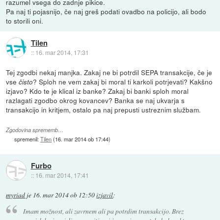
razumel vsega do zadnje pikice.
Pa naj ti pojasnijo, če naj greš podati ovadbo na policijo, ali bodo
to storili oni.
Tilen
::
16. mar 2014, 17:31
Tej zgodbi nekaj manjka. Zakaj ne bi potrdil SEPA transakcije, če je
vse
? Sploh ne vem zakaj bi moral ti karkoli potrjevati? Kakšno
čisto
izjavo? Kdo te je klical iz banke? Zakaj bi banki sploh moral
razlagati zgodbo okrog kovancev? Banka se naj ukvarja s
transakcijo in kritjem, ostalo pa naj prepusti ustreznim službam.
Zgodovina sprememb…
spremenil:
Tilen
(
16. mar 2014 ob 17:44
)
Furbo
::
16. mar 2014, 17:41
myriad
je
16. mar 2014 ob 12:50
izjavil
:
Imam možnost, ali zavrnem ali pa potrdim transakcijo. Brez