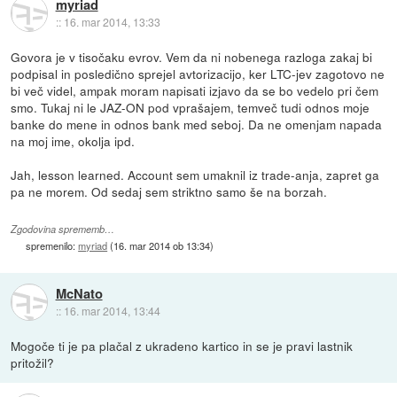
myriad
::
16. mar 2014, 13:33
Govora je v tisočaku evrov. Vem da ni nobenega razloga zakaj bi
podpisal in posledično sprejel avtorizacijo, ker LTC-jev zagotovo ne
bi več videl, ampak moram napisati izjavo da se bo vedelo pri čem
smo. Tukaj ni le JAZ-ON pod vprašajem, temveč tudi odnos moje
banke do mene in odnos bank med seboj. Da ne omenjam napada
na moj ime, okolja ipd.
Jah, lesson learned. Account sem umaknil iz trade-anja, zapret ga
pa ne morem. Od sedaj sem striktno samo še na borzah.
Zgodovina sprememb…
spremenilo:
myriad
(
16. mar 2014 ob 13:34
)
McNato
::
16. mar 2014, 13:44
Mogoče ti je pa plačal z ukradeno kartico in se je pravi lastnik
pritožil?