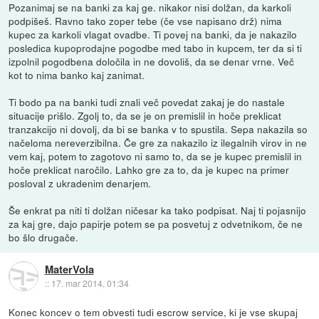
Pozanimaj se na banki za kaj ge. nikakor nisi dolžan, da karkoli
podpišeš. Ravno tako zoper tebe (če vse napisano drž) nima
kupec za karkoli vlagat ovadbe. Ti povej na banki, da je nakazilo
posledica kupoprodajne pogodbe med tabo in kupcem, ter da si ti
izpolnil pogodbena določila in ne dovoliš, da se denar vrne. Več
kot to nima banko kaj zanimat.
Ti bodo pa na banki tudi znali več povedat zakaj je do nastale
situacije prišlo. Zgolj to, da se je on premislil in hoče preklicat
tranzakcijo ni dovolj, da bi se banka v to spustila. Sepa nakazila so
načeloma nereverzibilna. Če gre za nakazilo iz ilegalnih virov in ne
vem kaj, potem to zagotovo ni samo to, da se je kupec premislil in
hoče preklicat naročilo. Lahko gre za to, da je kupec na primer
posloval z ukradenim denarjem.
Še enkrat pa niti ti dolžan ničesar ka tako podpisat. Naj ti pojasnijo
za kaj gre, dajo papirje potem se pa posvetuj z odvetnikom, če ne
bo šlo drugače.
MaterVola
::
17. mar 2014, 01:34
Konec koncev o tem obvesti tudi escrow service, ki je vse skupaj