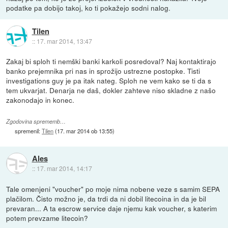
podatke pa dobijo takoj, ko ti pokažejo sodni nalog.
Tilen
::
17. mar 2014, 13:47
Zakaj bi sploh ti nemški banki karkoli posredoval? Naj kontaktirajo
banko prejemnika pri nas in sprožijo ustrezne postopke. Tisti
investigations guy je pa itak nateg. Sploh ne vem kako se ti da s
tem ukvarjat. Denarja ne daš, dokler zahteve niso skladne z našo
zakonodajo in konec.
Zgodovina sprememb…
spremenil:
Tilen
(
17. mar 2014 ob 13:55
)
Ales
::
17. mar 2014, 14:17
Tale omenjeni "voucher" po moje nima nobene veze s samim SEPA
plačilom. Čisto možno je, da trdi da ni dobil litecoina in da je bil
prevaran... A ta escrow service daje njemu kak voucher, s katerim
potem prevzame litecoin?