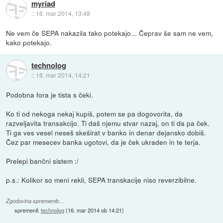
myriad
::
16. mar 2014, 13:48
Ne vem če SEPA nakazila tako potekajo... Čeprav še sam ne vem,
kako potekajo.
technolog
::
16. mar 2014, 14:21
Podobna fora je tista s čeki.
Ko ti od nekoga nekaj kupiš, potem se pa dogovorita, da
razveljavita transakcijo. Ti daš njemu stvar nazaj, on ti da pa ček.
Ti ga ves vesel neseš skeširat v banko in denar dejansko dobiš.
Čez par mesecev banka ugotovi, da je ček ukraden in te terja.
Prelepi bančni sistem :/
p.s.: Kolikor so meni rekli, SEPA transkacije niso reverzibilne.
Zgodovina sprememb…
spremenil:
technolog
(
16. mar 2014 ob 14:21
)