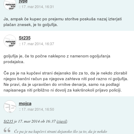
jype
::
17. mar 2014, 16:31
Ja, ampak če kupec po prejemu storitve poskuša nazaj izterjati
plačan znesek, je to goljufija.
St235
::
17. mar 2014, 16:37
goljufija je, če to počne naklepno z namenom ogoljufanja
prodajalca.
Če pa je na kupčevi strani dejansko šlo za to, da je nekdo zlorabil
njegov bančni račun pa njegova zahteva niti pod razno ni goljufija.
Ne pravi, da je upravičen do vrnitve denarja, samo na podlagi
napisanega niti približno ni dovolj za kakršnokoli prijavo policiji.
mojca
::
17. mar 2014, 16:50
St235
je
17. mar 2014 ob 16:37
izjavil
:
Če pa je na kupčevi strani dejansko šlo za to, da je nekdo