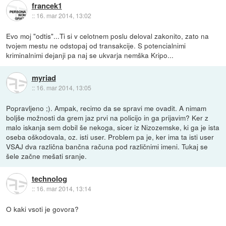
francek1
::
16. mar 2014, 13:02
Evo moj "odtis"...Ti si v celotnem poslu deloval zakonito, zato na
tvojem mestu ne odstopaj od transakcije. S potencialnimi
kriminalnimi dejanji pa naj se ukvarja nemška Kripo...
myriad
::
16. mar 2014, 13:05
Popravljeno ;). Ampak, recimo da se spravi me ovadit. A nimam
boljše možnosti da grem jaz prvi na policijo in ga prijavim? Ker z
malo iskanja sem dobil še nekoga, sicer iz Nizozemske, ki ga je ista
oseba oškodovala, oz. isti user. Problem pa je, ker ima ta isti user
VSAJ dva različna bančna računa pod različnimi imeni. Tukaj se
šele začne mešati sranje.
technolog
::
16. mar 2014, 13:14
O kaki vsoti je govora?