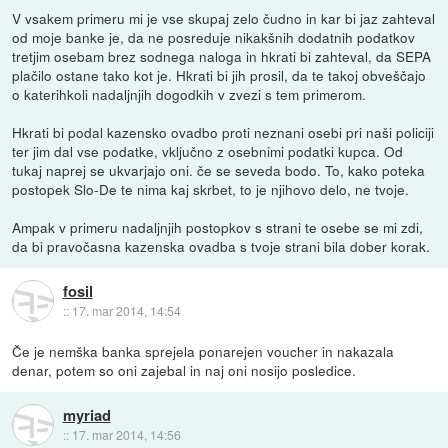
V vsakem primeru mi je vse skupaj zelo čudno in kar bi jaz zahteval
od moje banke je, da ne posreduje nikakšnih dodatnih podatkov
tretjim osebam brez sodnega naloga in hkrati bi zahteval, da SEPA
plačilo ostane tako kot je. Hkrati bi jih prosil, da te takoj obveščajo
o katerihkoli nadaljnjih dogodkih v zvezi s tem primerom.
Hkrati bi podal kazensko ovadbo proti neznani osebi pri naši policiji
ter jim dal vse podatke, vključno z osebnimi podatki kupca. Od
tukaj naprej se ukvarjajo oni. če se seveda bodo. To, kako poteka
postopek Slo-De te nima kaj skrbet, to je njihovo delo, ne tvoje.
Ampak v primeru nadaljnjih postopkov s strani te osebe se mi zdi,
da bi pravočasna kazenska ovadba s tvoje strani bila dober korak.
fosil
::
17. mar 2014, 14:54
Če je nemška banka sprejela ponarejen voucher in nakazala
denar, potem so oni zajebal in naj oni nosijo posledice.
myriad
::
17. mar 2014, 14:56