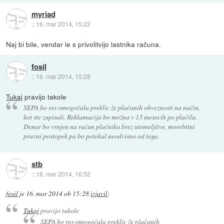
myriad
::
16. mar 2014, 15:22
Naj bi bile, vendar le s privolitvijo lastnika računa.
fosil
::
16. mar 2014, 15:28
Tukaj
pravijo takole
SEPA bo res omogočala preklic že plačanih obveznosti na način,
kot ste zapisali. Reklamacija bo možna v 13 mesecih po plačilu.
Denar bo vrnjen na račun plačnika brez utemeljitve, morebitni
pravni postopek pa bo potekal neodvisno od tega.
stb
::
16. mar 2014, 16:52
fosil
je
16. mar 2014 ob 15:28
izjavil
:
Tukaj
pravijo takole
SEPA bo res omogočala preklic že plačanih