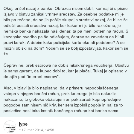
Okej, prišel nazaj z banke. Obrazca nisem dobil, ker naj bi s pisno
izjavo v bistvu zanikal vrnitev sredstev. Za osebne podatke mi je
bilo pa rečeno, da se jih pošlje skupaj s sredstvi nazaj, če bi se že
odločil poslati sredstva nazaj, ker kakor mi je bilo razloženo, je
nemška banka nakazala naši denar, ta pa meni potem na račun. S
kazensko ovadbo pa še odlašujem, čeprav se zavedam da bi bil
pravi korak. A dobim kako policijsko kartoteko ali podobno? A so
možni obiski na dom? Nočem se še bolj izpostavljati, kakor sem se
že.
Čeprav ne, prek escrowa ne dobiš nikakršnega voucherja. Ubistvu
je samo garant, da kupec dobi to, kar je plačal.
Tukaj
je opisano v
detajlih pod "internet escrow".
Also, v izjavi je bilo napisano, da v primeru nepooblaščenega
vstopa v njegov bančni račun, prek katerega je bilo nakazilo
nakazano, to globoko obžalujem ampak zaradi kupnoprodajne
pogodbe sam nisem nič kriv, ker sem izpolnil pogoje in naj za to
posledice nosi tako lastnik bančnega računa kot banka sama.
jype
::
17. mar 2014, 14:58