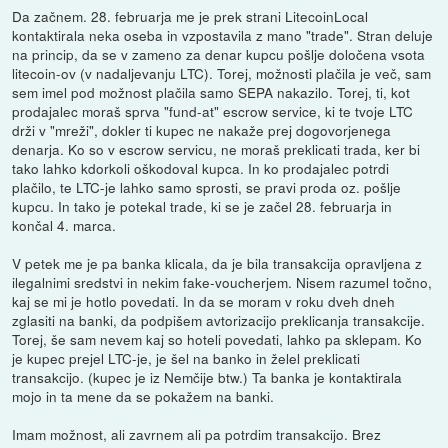
Da začnem. 28. februarja me je prek strani LitecoinLocal
kontaktirala neka oseba in vzpostavila z mano "trade". Stran deluje
na princip, da se v zameno za denar kupcu pošlje določena vsota
litecoin-ov (v nadaljevanju LTC). Torej, možnosti plačila je več, sam
sem imel pod možnost plačila samo SEPA nakazilo. Torej, ti, kot
prodajalec moraš sprva "fund-at" escrow service, ki te tvoje LTC
drži v "mreži", dokler ti kupec ne nakaže prej dogovorjenega
denarja. Ko so v escrow servicu, ne moraš preklicati trada, ker bi
tako lahko kdorkoli oškodoval kupca. In ko prodajalec potrdi
plačilo, te LTC-je lahko samo sprosti, se pravi proda oz. pošlje
kupcu. In tako je potekal trade, ki se je začel 28. februarja in
končal 4. marca.
V petek me je pa banka klicala, da je bila transakcija opravljena z
ilegalnimi sredstvi in nekim fake-voucherjem. Nisem razumel točno,
kaj se mi je hotlo povedati. In da se moram v roku dveh dneh
zglasiti na banki, da podpišem avtorizacijo preklicanja transakcije.
Torej, še sam nevem kaj so hoteli povedati, lahko pa sklepam. Ko
je kupec prejel LTC-je, je šel na banko in želel preklicati
transakcijo. (kupec je iz Nemčije btw.) Ta banka je kontaktirala
mojo in ta mene da se pokažem na banki.
Imam možnost, ali zavrnem ali pa potrdim transakcijo. Brez