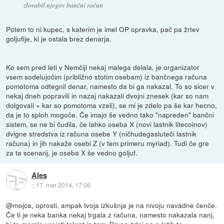
zlorabil njegov bančni račun
Potem to ni kupec, s katerim je imel OP opravka, pač pa žrtev
goljufije, ki je ostala brez denarja.
Ko sem pred leti v Nemčiji nekaj malega delala, je organizator
vsem sodelujočim (približno stotim osebam) iz bančnega računa
pomotoma odtegnil denar, namesto da bi ga nakazal. To so sicer v
nekaj dneh popravili in nazaj nakazali dvojni znesek (kar so nam
dolgovali + kar so pomotoma vzeli), se mi je zdelo pa še kar hecno,
da je to sploh mogoče. Če imajo še vedno tako "napreden" bančni
sistem, se ne bi čudila, če lahko oseba X (novi lastnik litecoinov)
dvigne stredstva iz računa osebe Y (ničhudegasluteči lastnik
računa) in jih nakaže osebi Z (v tem primeru myriad). Tudi če gre
za ta scenarij, je oseba X še vedno goljuf.
Ales
::
17. mar 2014, 17:06
@mojca, oprosti, ampak tvoja izkušnja je na nivoju navadne čenče.
Če ti je neka banka nekaj trgala z računa, namesto nakazala nanj,
bi to morala urejati takrat in tam. Da pa zdaj po n letih to