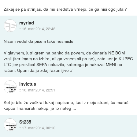
Zakaj se pa strinjaš, da mu sredstva vrnejo, če ga nisi ogoljufal?
myriad
::
16. mar 2014, 22:48
Nisem vedel da pišem take nesmisle.
V glavnem, jutri grem na banko da povem, da denarja NE BOM
vrnil (ker imam na izbiro, ali ga vrnem ali pa ne), zato ker je KUPEC
LTC-jev preklical SEPA nakazilo, katerega je nakazal MENI na
račun. Upam da je zdaj razumljivo :/
Invictus
::
16. mar 2014, 22:51
Kot je bilo že večkrat tukaj napisano, tudi z moje strani, če moraš
kupcu financirati nakup, je to nateg ...
St235
::
17. mar 2014, 00:10