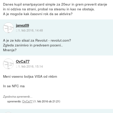
Danes kupil smartpaycard simple za 20eur in grem preverit stanje
in ni odziva na strani, probal na steamu in kao ne obstaja.
A je mogoče kak časovni rok da se aktivira?
janez09
::
1. feb 2016, 14:48
A je ze kdo slisal za Revolut - revolut.com?
Zgleda zanimivo in predvsem poceni..
Mnenja?
OvCa77
::
1. feb 2016, 15:14
Meni vseeno boljsa VISA od nkbm
In se NFC ma
Zgodovina sprememb…
spremenilo:
OvCa77
(
1. feb 2016 ob 21:21
)