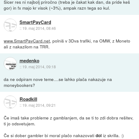
Sicer res ni najbolj priročno (treba je čakat kak dan, da pride keš
gor) in fx majo kr visok (~3%), ampak razn tega so kul.
SmartPayCard
::
19. maj 2014, 08:46
www.SmartPayCard.net
, polniš v 3Dva trafiki, na OMW, z Moneto
ali z nakazilom na TRR.
medenko
::
19. maj 2014, 09:18
da ne odpiram nove teme....se lahko plača nakazuje na
moneybookers?
Roadkill
::
19. maj 2014, 09:21
Če imaš take probleme z gamblanjem, da se ti to zdi dobra rešitev,
ti jo odsvetujem.
Če si dober gambler bi moral plačo nakazovati
iz skrilla. :)
dol