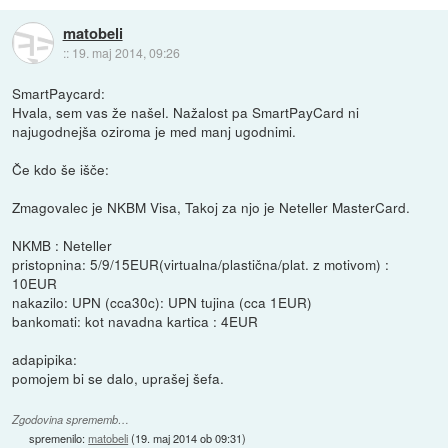
matobeli
::
19. maj 2014, 09:26
SmartPaycard:
Hvala, sem vas že našel. Nažalost pa SmartPayCard ni
najugodnejša oziroma je med manj ugodnimi.
Če kdo še išče:
Zmagovalec je NKBM Visa, Takoj za njo je Neteller MasterCard.
NKMB : Neteller
pristopnina: 5/9/15EUR(virtualna/plastična/plat. z motivom) :
10EUR
nakazilo: UPN (cca30c): UPN tujina (cca 1EUR)
bankomati: kot navadna kartica : 4EUR
adapipika:
pomojem bi se dalo, uprašej šefa.
Zgodovina sprememb…
spremenilo:
matobeli
(
19. maj 2014 ob 09:31
)