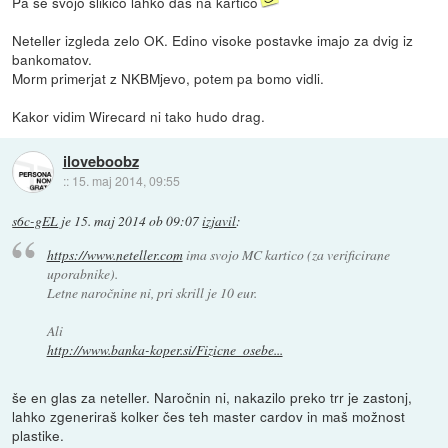
Pa še svojo slikico lahko daš na kartico
Neteller izgleda zelo OK. Edino visoke postavke imajo za dvig iz
bankomatov.
Morm primerjat z NKBMjevo, potem pa bomo vidli.
Kakor vidim Wirecard ni tako hudo drag.
iloveboobz
::
15. maj 2014, 09:55
s6c-gEL
je
15. maj 2014 ob 09:07
izjavil
:
https://www.neteller.com
ima svojo MC kartico (za verificirane
uporabnike).
Letne naročnine ni, pri skrill je 10 eur.
Ali
http://www.banka-koper.si/Fizicne_osebe...
še en glas za neteller. Naročnin ni, nakazilo preko trr je zastonj,
lahko zgeneriraš kolker čes teh master cardov in maš možnost
plastike.