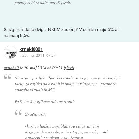
pomojem bi se dalo, uprašej šefa.
Si siguren da je dvig z NKBM zastonj? V ceniku majo 5% ali
najmanj 8,5€.
krneki0001
::
20. maj 2014, 07:54
matobeli
je
20. maj 2014 ob 00:21
izjavil
:
Ni ravno "predplačilna" kot ostale. Je vezana na pravi bančni
račun za razliko od ostalih ki imajo "prilagojene" račune za
uporabo virtualnih MC.
Pa še izsek iz njihove spletne strani:
Značilnosti:
-kartico lahko uporabljate za plačevanje in
dviganje denarja doma in v tujini, na vseh mestih,
označenih z znakom Visa Electron