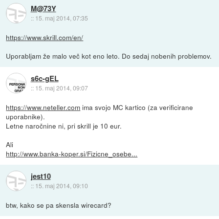
M@73Y
::
15. maj 2014, 07:35
https://www.skrill.com/en/
Uporabljam že malo več kot eno leto. Do sedaj nobenih problemov.
s6c-gEL
::
15. maj 2014, 09:07
https://www.neteller.com
ima svojo MC kartico (za verificirane
uporabnike).
Letne naročnine ni, pri skrill je 10 eur.
Ali
http://www.banka-koper.si/Fizicne_osebe...
jest10
::
15. maj 2014, 09:10
btw, kako se pa skensla wirecard?