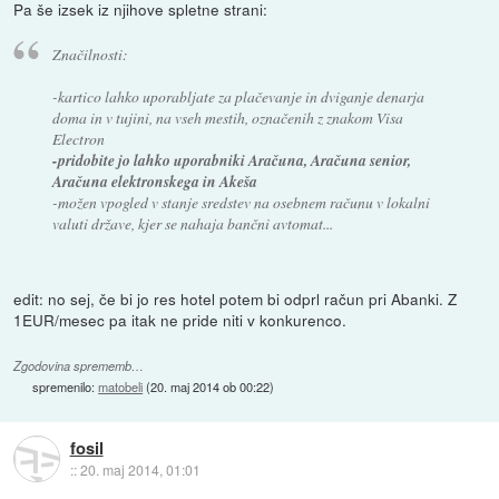
Pa še izsek iz njihove spletne strani:
Značilnosti:
-kartico lahko uporabljate za plačevanje in dviganje denarja
doma in v tujini, na vseh mestih, označenih z znakom Visa
Electron
-pridobite jo lahko uporabniki Aračuna, Aračuna senior,
Aračuna elektronskega in Akeša
-možen vpogled v stanje sredstev na osebnem računu v lokalni
valuti države, kjer se nahaja bančni avtomat...
edit: no sej, če bi jo res hotel potem bi odprl račun pri Abanki. Z
1EUR/mesec pa itak ne pride niti v konkurenco.
Zgodovina sprememb…
spremenilo:
matobeli
(
20. maj 2014 ob 00:22
)
fosil
::
20. maj 2014, 01:01