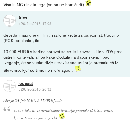
Visa in MC nimata tega (se pa ne bom čudil)
Ales
::
26. feb 2016, 17:08
Seveda imajo dnevni limit, različne vsote za bankomat, trgovino
(POS terminale), itd.
10.000 EUR ti s kartice sprazni samo tisti kavboj, ki te v ZDA prec
ustreli, ko te vidi, ali pa kaka Godzila na Japonskem... pač
tveganje, če se v take divje neraziskane teritorije premakneš iz
Slovenije, kjer se ti nič ne more zgodit.
loucast
::
26. feb 2016, 20:32
Ales
je
26. feb 2016 ob 17:08
izjavil
:
če se v take divje neraziskane teritorije premakneš iz Slovenije,
kjer se ti nič ne more zgodit.