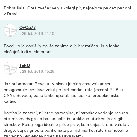
Dobra šala. Greš zvečer ven s kolegi pit, najdejo te pa čez par dni
v Dravi.
OvCa77
::
26. feb 2016, 21:10
Povej ko jo dobiš in me še zanima a je brezstična. In a lahko
plačuješ tudi s telefonom
TekO
::
28. feb 2016, 15:25
Jaz priporocam Revolut. V bistvu je njen osnovni namen
omogocanje menjave valut po mid-market rate (except RUB in
CNY). Seveda, pa jo lahko uporabljas tudi kot predplacnisko
kartico.
Kartica je zastonj, ni letne narocnine, ni stroskov vodenja racuna,
ni stroskov dviga na bankomatih in prakticno nikakrsnih drugih
stroskov. Poleg tega idealno pride prav, ko menjas iz ene valute v
drugo, saj dvignes iz bankomata po mid-market rate (npr idealna
za vecino Slovencev poleti na Hrvaskem).