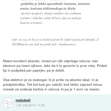
-pridobite jo lahko uporabniki Aračuna, Aračuna
senior, Aračuna elektronskega in Akeša
-možen vpogled v stanje sredstev na osebnem
računu v lokalni valuti države, kjer se nahaja
bančni avtomat...
edit: no sej, če bi jo res hotel potem bi odprl račun pri Abanki. Z
1EUR/mesec pa itak ne pride niti v konkurenco.
Nisem komitent abanke, nimam pri njih odprtega računa, viso
electron pa imam njihovo, tako da ti to govorim iz prve roke. Prideš
tja in podpišeš par papirjev, pa jo dobiš.
Visa elektron je za vsakogar, ki jo pride na abanko iskat. In je
predplačniška. Tok kot boš gor naložil, boš lahko zapravil minus
znesek za vodenje kartice in računa, ki pa je 1 evro na mesec.
matobeli
::
20. maj 2014, 11:39