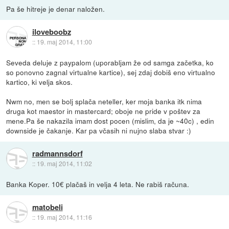
Pa še hitreje je denar naložen.
iloveboobz
::
19. maj 2014, 11:00
Seveda deluje z paypalom (uporabljam že od samga začetka, ko
so ponovno zagnal virtualne kartice), sej zdaj dobiš eno virtualno
kartico, ki velja skos.
Nwm no, men se bolj splača neteller, ker moja banka itk nima
druga kot maestor in mastercard; oboje ne pride v poštev za
mene.Pa še nakazila imam dost pocen (mislim, da je ~40c) , edin
downside je čakanje. Kar pa včasih ni nujno slaba stvar :)
radmannsdorf
::
19. maj 2014, 11:02
Banka Koper. 10€ plačaš in velja 4 leta. Ne rabiš računa.
matobeli
::
19. maj 2014, 11:16