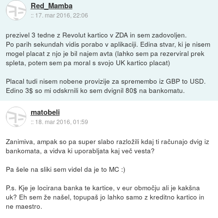
Red_Mamba
::
17. mar 2016, 22:06
prezivel 3 tedne z Revolut kartico v ZDA in sem zadovoljen.
Po parih sekundah vidis porabo v aplikaciji. Edina stvar, ki je nisem
mogel placat z njo je bil najem avta (lahko sem pa rezerviral prek
spleta, potem sem pa moral s svojo UK kartico placat)
Placal tudi nisem nobene provizije za spremembo iz GBP to USD.
Edino 3$ so mi odskrnili ko sem dvignil 80$ na bankomatu.
matobeli
::
18. mar 2016, 01:59
Zanimiva, ampak so pa super slabo razložili kdaj ti računajo dvig iz
bankomata, a vidva ki uporabljata kaj več vesta?
Pa šele na sliki sem videl da je to MC :)
P.s. Kje je locirana banka te kartice, v eur območju ali je kakšna
uk? Eh sem že našel, topupaš jo lahko samo z kreditno kartico in
ne maestro.