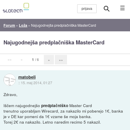
☰
Forum
»
Loža
»
Najugodnejša predplačniška MasterCard
Najugodnejša predplačniška MasterCard
««
«
1
/ 6
»
»»
matobeli
::
15. maj 2014, 01:27
Zdravo,
Iščem najugodnejšo
Master Card
predplačniško
trenutno uporabljam Wirecard, za nakazilo mi poberejo 1€, banka
je v DE kar pomeni da 1€ vzame še moja banka.
Torej 2€ na nakazilo. Letno naredim recimo 5 nakazil.