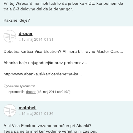
Pri tej Wirecard me moti tudi to da je banka v DE, kar pomeni da
traja 2-3 delovne dni da je denar gor.
Kakšne ideje?
drooer
::
15. maj 2014, 01:31
Debetna kartica Visa Electron? Al mora biti ravno Master Card...
Abanka baje najugodnejša brez problemov...
http://www.abanka.si/kartice/debetna-ka...
Zgodovina sprememb…
spremenilo:
drooer
(
15. maj 2014 ob 01:32
)
matobeli
::
15. maj 2014, 01:36
A ni Visa Electron vezana na račun pri Abanki?
Tega pa ne bi imel ker vodenje verjetno ni zastonj.