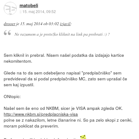
matobeli
::
15. maj 2014, 09:52
drooer
je
15. maj 2014 ob 03:02
izjavil
:
Ne razumem a je pretežko kliknit na link pa prebrati :) ?
Sem kliknil in prebral. Nisem našel podatka da izdajajo kartice
nekomitentom.
Glede na to da sem odebeljeno napisal "predplačniško" sem
predvideval da si podal predplačniško MC, zato sem uprašal če
sem kaj izpustil.
ONtopic:
Našel sem še eno od NKBM, sicer je VISA ampak zgleda OK.
http://www.nkbm.si/predplacniska-visa
polne se z nakazilom, letne članarine ni. So pa zelo skopi z ceniki,
moram poklicat da preverim.