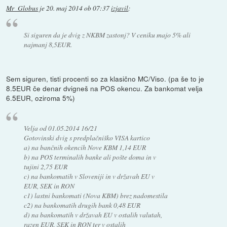
Mr_Globus
je
20. maj 2014 ob 07:37
izjavil
:
Si siguren da je dvig z NKBM zastonj? V ceniku majo 5% ali
najmanj 8,5EUR.
Sem siguren, tisti procenti so za klasično MC/Viso. (pa še to je
8.5EUR če denar dvigneš na POS okencu. Za bankomat velja
6.5EUR, oziroma 5%)
Velja od 01.05.2014 16/21
Gotovinski dvig s predplačniško VISA kartico
a) na bančnih okencih Nove KBM 1,14 EUR
b) na POS terminalih banke ali pošte doma in v
tujini 2,75 EUR
c) na bankomatih v Sloveniji in v državah EU v
EUR, SEK in RON
c1) lastni bankomati (Nova KBM) brez nadomestila
c2) na bankomatih drugih bank 0,48 EUR
d) na bankomatih v državah EU v ostalih valutah,
razen EUR, SEK in RON ter v ostalih