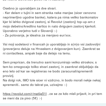
Osebno jo uporabljam za dve stvari.
- Ker delam v tujini in sem stranka neke manjse (sicer cenovno
neprimerljivo ugodne banke), katera pa nima veliko bankomatov
kjer bi lahko dvigoval zastonj, si Revolut (zastonj) top-up-am z
mojo debetno/kreditno kartico in nato dvigujem zastonj kjerkoli.
Uporabno verjetno tudi v Sloveniji :-)
- Za potovanja, je idealna za menjavo eur/xxx.
Vsi moji sodelavci v financah jo uporabljajo in s(m)o vsi zadovoljni
(preverjeno deluje na Hrvaskem z dvigovanjem kun). Zaenkrat se
ni contactless, ampak baje da delajo na temu.
Sem preprican, da trenutno sami konzumirajo veliko stroskov, s
tem ko omogocajo toliko stvari zastonj, in zaenkrat obljubljajo da
eno leto od kar se registreras ne bodo zaracunali/spremenili
provizij.
Na dolgi rok, IMO tole sicer ni vzdrzno, in bodo morali nekje nekaj
spremeniti.. samo do takrat pa, uzivajmo :-)
https://revolut.com/r/matija51l
..ce se ze kdo misli prijavit, in pri tem
se meni da za pivo (5€) :-)