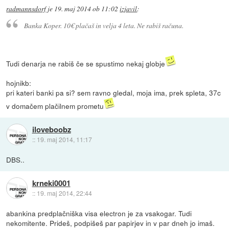
radmannsdorf
je
19. maj 2014 ob 11:02
izjavil
:
Banka Koper. 10€ plačaš in velja 4 leta. Ne rabiš računa.
Tudi denarja ne rabiš če se spustimo nekaj globje
hojnikb:
pri kateri banki pa si? sem ravno gledal, moja ima, prek spleta, 37c
v domačem plačilnem prometu
iloveboobz
::
19. maj 2014, 11:17
DBS..
krneki0001
::
19. maj 2014, 22:44
abankina predplačniška visa electron je za vsakogar. Tudi
nekomitente. Prideš, podpišeš par papirjev in v par dneh jo imaš.