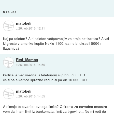
ti ze ves
matobeli
::
26. feb 2016, 12:11
Kaj pa telefon? A ni telefon večpovabljiv za krajo kot kartica? A vsi
ki greste v ameriko kupite Nokio 1100, da ne bi ukradli 500€+
flagshipa?
Red_Mamba
::
26. feb 2016, 14:50
kartica je vec vredna; s telefonom si pihnu 500EUR
ce ti pa s kartico sprazne racun si pa ob 10.000EUR
matobeli
::
26. feb 2016, 14:55
A nimajo te stvari dnevnega limita? Oziroma za navadno maestro
vem da imam limit iz bankomata, limit za trgovino... Ne mi rečt da