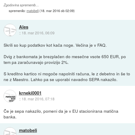
Zgodovina sprememb…
spremenilo:
matobeli
(
18. mar 2016 ob 02:09
)
Ales
::
18. mar 2016, 06:09
Skrili so kup podatkov kot kača noge. Večina je v FAQ.
Dvig z bankomata je brezplačen do mesečne vsote 650 EUR, po
tem pa zaračunavajo provizijo 2%.
S kreditno kartico ni mogoče napolniti računa, le z debetno in še to
ne z Maestro. Lahko pa se uporabi navadno SEPA nakazilo.
krneki0001
::
18. mar 2016, 07:18
Če je sepa nakazilo, pomeni da je v EU stacionirana matična
banka.
matobeli