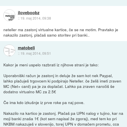
iloveboobz
::
19. maj 2014, 09:38
neteller ma zastonj virtualne kartice, če se ne motim. Pravtako je
nakazilo zastonj, plačaš samo storitev pri banki..
matobeli
::
19. maj 2014, 09:51
Kakor je meni uspelo razbrati iz njihove strani je tako:
Uporabniški račun je zastonj in deluje že sam kot nek Paypal,
lahko plačuješ trgovcem ki podpirajo Neteller. če želiš imeti zraven
MC (Net+ card) pa je za doplačat. Lahko pa zraven naročiš še
dodatno virtualno MC za 2.5€
Če ima kdo izkušnje iz prve roke pa naj pove.
Nakazilo na kartico je zastonj. Plačaš pa UPN nalog v tujino, kar na
moji banki znaša 1€ (kot sem napisal že zgoraj), med tem ko pri
NKBM nakazuješ v slovenijo, torej UPN v domačem prometu, cca