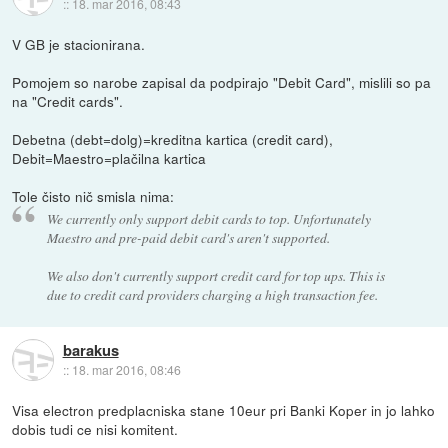
::
18. mar 2016, 08:43
V GB je stacionirana.
Pomojem so narobe zapisal da podpirajo "Debit Card", mislili so pa
na "Credit cards".
Debetna (debt=dolg)=kreditna kartica (credit card),
Debit=Maestro=plačilna kartica
Tole čisto nič smisla nima:
We currently only support debit cards to top. Unfortunately
Maestro and pre-paid debit card's aren't supported.
We also don't currently support credit card for top ups. This is
due to credit card providers charging a high transaction fee.
barakus
::
18. mar 2016, 08:46
Visa electron predplacniska stane 10eur pri Banki Koper in jo lahko
dobis tudi ce nisi komitent.