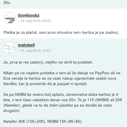
30c.
iloveboobz
::
19. maj 2014, 09:53
Platika je za plačat, sam prva virtualna net+ kartica je pa zastonj.
matobeli
::
19. maj 2014, 10:57
Ja, prva je res zastonj, mejčkn so skrili ta podatek.
Nikjer pa ne najdem podatka o tem ali že deluje na PayPalu ali ne.
Ene verzije te kartice so za vsak nakup zgenerirale vsakič novo
številko, kar je pomenilo da je paypal ni sprejel.
Se pa NKBM še vedno bolj splača, obratovalna doba kartice je 4
leta, v tem času nakažem denar cca 20x. To je 11€ (NKBM) ali 20€
(Neteller), glede na to da želim plastiko pa so stroški še malo
drugačni:
Neteller 30€ (10€+20€), NKBM 15€ (9€+6€).