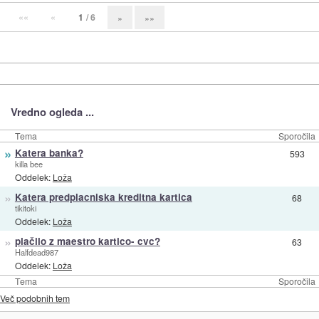
««
«
1
/ 6
»
»»
Vredno ogleda ...
Tema
Sporočila
»
Katera banka?
593
killa bee
Oddelek:
Loža
»
Katera predplacniska kreditna kartica
68
tikitoki
Oddelek:
Loža
»
plačilo z maestro kartico- cvc?
63
Halfdead987
Oddelek:
Loža
Tema
Sporočila
Več podobnih tem