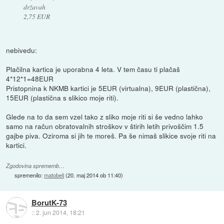
državah
2,75 EUR
nebivedu:
Plačilna kartica je uporabna 4 leta. V tem času ti plačaš
4*12*1=48EUR
Pristopnina k NKMB kartici je 5EUR (virtualna), 9EUR (plastična),
15EUR (plastična s slikico moje riti).
Glede na to da sem vzel tako z sliko moje riti si še vedno lahko
samo na račun obratovalnih stroškov v štirih letih privoščim 1.5
gajbe piva. Oziroma si jih te moreš. Pa še nimaš slikice svoje riti na
kartici.
Zgodovina sprememb…
spremenilo:
matobeli
(
20. maj 2014 ob 11:40
)
BorutK-73
::
2. jun 2014, 18:21