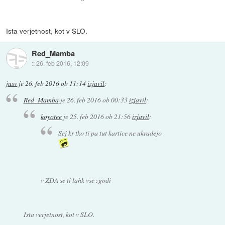
Ista verjetnost, kot v SLO.
Red_Mamba
::
26. feb 2016, 12:09
jusv
je
26. feb 2016 ob 11:14
izjavil
:
Red_Mamba
je
26. feb 2016 ob 00:33
izjavil
:
koyotee
je
25. feb 2016 ob 21:56
izjavil
:
Sej kr tko ti pa tut kartice ne ukradejo
v ZDA se ti lahk vse zgodi
Ista verjetnost, kot v SLO.