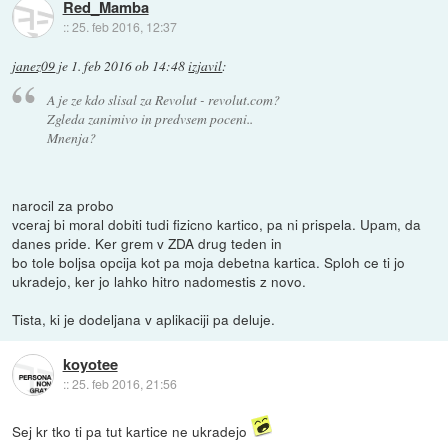
Red_Mamba
::
25. feb 2016, 12:37
janez09
je
1. feb 2016 ob 14:48
izjavil
:
A je ze kdo slisal za Revolut - revolut.com?
Zgleda zanimivo in predvsem poceni..
Mnenja?
narocil za probo
vceraj bi moral dobiti tudi fizicno kartico, pa ni prispela. Upam, da
danes pride. Ker grem v ZDA drug teden in
bo tole boljsa opcija kot pa moja debetna kartica. Sploh ce ti jo
ukradejo, ker jo lahko hitro nadomestis z novo.
Tista, ki je dodeljana v aplikaciji pa deluje.
koyotee
::
25. feb 2016, 21:56
Sej kr tko ti pa tut kartice ne ukradejo