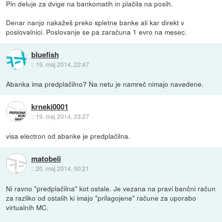
Pin deluje za dvige na bankomatih in plačila na posih.
Denar nanjo nakažeš preko spletne banke ali kar direkt v
poslovalnici. Poslovanje se pa zaračuna 1 evro na mesec.
bluefish
::
19. maj 2014, 22:47
Abanka ima predplačilno? Na netu je namreč nimajo navedene.
krneki0001
::
19. maj 2014, 23:27
visa electron od abanke je predplačilna.
matobeli
::
20. maj 2014, 00:21
Ni ravno "predplačilna" kot ostale. Je vezana na pravi bančni račun
za razliko od ostalih ki imajo "prilagojene" račune za uporabo
virtualnih MC.