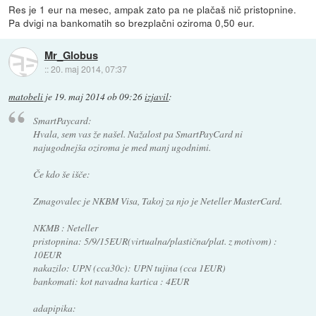
Res je 1 eur na mesec, ampak zato pa ne plačaš nič pristopnine.
Pa dvigi na bankomatih so brezplačni oziroma 0,50 eur.
Mr_Globus
::
20. maj 2014, 07:37
matobeli
je
19. maj 2014 ob 09:26
izjavil
:
SmartPaycard:
Hvala, sem vas že našel. Nažalost pa SmartPayCard ni
najugodnejša oziroma je med manj ugodnimi.
Če kdo še išče:
Zmagovalec je NKBM Visa, Takoj za njo je Neteller MasterCard.
NKMB : Neteller
pristopnina: 5/9/15EUR(virtualna/plastična/plat. z motivom) :
10EUR
nakazilo: UPN (cca30c): UPN tujina (cca 1EUR)
bankomati: kot navadna kartica : 4EUR
adapipika: