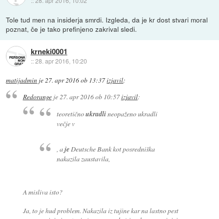
::
28. apr 2016, 10:02
Tole tud men na insiderja smrdi. Izgleda, da je kr dost stvari moral
poznat, če je tako prefinjeno zakrival sledi.
krneki0001
::
28. apr 2016, 10:20
matijadmin
je
27. apr 2016 ob 13:37
izjavil
:
Redorange
je
27. apr 2016 ob 10:57
izjavil
:
teoretično
ukradli
neopaženo ukradli
večje v
, a
je
Deutsche Bank kot posredniška
nakazila zaustavila,
A misliva isto?
Ja, to je hud problem. Nakazila iz tujine kar na lastno pest