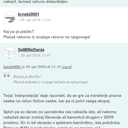
nakazil, temveč račune dobaviteljev.
krneki0001
::
29. apr 2016, 11:31
Kaj pa je plačilo?
Plačaš nekomu iz svojega računa na njegovega!
SeMiNeSanja
::
29. apr 2016, 11:41
krneki0001
je
29. apr 2016 ob 11:31
izjavil
:
Kaj pa je plačilo?
Plačaš nekomu iz svojega računa na njegovega!
Tvoja 'interpretacija' daje razumeti, da se gre za transferje pravne
osebe na račun fizične osebe, kar pa ni point vsega skupaj.
Sploh pa so danes za uporabnika vsa nakazila ista, ali nekomu
nakažeš denar znotraj Slovenije ali kamorkoli drugam v SEPA
prostoru. En in isti obrazec v spletnem bančništvu, ista položnica.
Bistvo je IBAN in koda banke, ostalo te ne zanima več.