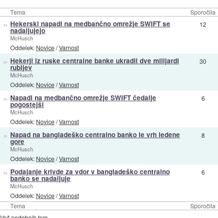
Tema
Sporočila
»
Hekerski napadi na medbančno omrežje SWIFT se
12
nadaljujejo
McHusch
Oddelek:
Novice
/
Varnost
»
Hekerji iz ruske centralne banke ukradli dve milijardi
30
rubljev
McHusch
Oddelek:
Novice
/
Varnost
»
Napadi na medbančno omrežje SWIFT čedalje
6
pogostejši
McHusch
Oddelek:
Novice
/
Varnost
»
Napad na bangladeško centralno banko le vrh ledene
8
gore
McHusch
Oddelek:
Novice
/
Varnost
»
Podajanje krivde za vdor v bangladeško centralno
6
banko se nadaljuje
McHusch
Oddelek:
Novice
/
Varnost
Tema
Sporočila
Več podobnih tem