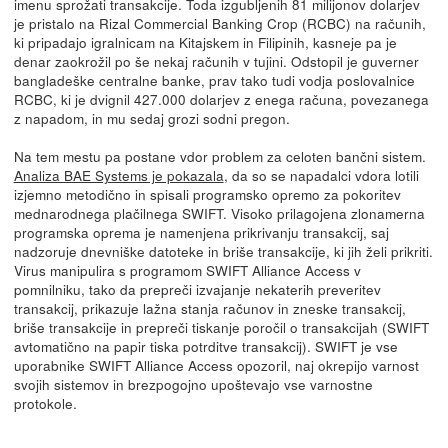
imenu sprožati transakcije. Toda izgubljenih 81 milijonov dolarjev
je pristalo na Rizal Commercial Banking Crop (RCBC) na računih,
ki pripadajo igralnicam na Kitajskem in Filipinih, kasneje pa je
denar zaokrožil po še nekaj računih v tujini. Odstopil je guverner
bangladeške centralne banke, prav tako tudi vodja poslovalnice
RCBC, ki je dvignil 427.000 dolarjev z enega računa, povezanega
z napadom, in mu sedaj grozi sodni pregon.
Na tem mestu pa postane vdor problem za celoten bančni sistem.
Analiza BAE Systems je pokazala
, da so se napadalci vdora lotili
izjemno metodično in spisali programsko opremo za pokoritev
mednarodnega plačilnega SWIFT. Visoko prilagojena zlonamerna
programska oprema je namenjena prikrivanju transakcij, saj
nadzoruje dnevniške datoteke in briše transakcije, ki jih želi prikriti.
Virus manipulira s programom SWIFT Alliance Access v
pomnilniku, tako da prepreči izvajanje nekaterih preveritev
transakcij, prikazuje lažna stanja računov in zneske transakcij,
briše transakcije in prepreči tiskanje poročil o transakcijah (SWIFT
avtomatično na papir tiska potrditve transakcij). SWIFT je vse
uporabnike SWIFT Alliance Access opozoril, naj okrepijo varnost
svojih sistemov in brezpogojno upoštevajo vse varnostne
protokole.