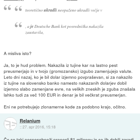
teoretično
ukradli
neopaženo ukradli večje v
, a
je
Deutsche Bank kot posredniška nakazila
zaustavila,
A misliva isto?
Ja, to je hud problem. Nakazila iz tujine kar na lastno pest
preusmerjajo in v tvojo (gromozansko) izgubo zamenjujejo valute.
Leto dni nazaj, ko je bil dolar izjemno povpraševan, si za nakazilo
iz tujine na slovensko banko namesto nakazanih dolarjev dobil
izjemno slabo zamenjane evre, na velikih zneskih je zguba znašala
lahko tudi za več 100 EUR in denar je bil večkrat preusmerjan.
Eni ne potrebujejo zlonamerne kode za podobno krajo, očitno.
Relanium
::
27. apr 2016, 15:18
Če so taki nesposobneži prenesli 81 miljonov in so jih dobili zaradi