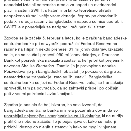
napadalci izdelali namenska orodja za napad na mednarodni
plačilni sistem SWIFT, s katerimi bi lahko teoretično ukradli
neopaženo ukradli večje vsote denarja, čeprav po dosedanjih
podatkih orodja razen v bangladeškem napadu še niso uporabili.
SWIFT je v ponedeljek že nadgradil računalniški sistem.
Zgodba se je začela 5. februarja letos
, ko je z računa bangladeške
centralne banke pri newyorški podružnici Federal Reserve na
račune na Filipinih nekdo prenesel 81 milijonov dolarjev. Izkazalo
se je, da so skušali prenesti 950 milijonov dolarjev, a Deutsche
Bank kot posredniška nakazila zaustavila, ker je bil kot prejemnik
naveden Shalika
. Zmotila jih je pravopisna napaka.
Fandation
Poizvedovanje pri bangladeških oblasteh je pokazalo, da gre za
neavtorizirane transakcije, zato so jih ustavili. Bangladeška
centralna banka se jezi na Federal Reserve, zakaj so transakcije
sprovedli, tam pa odvračajo, da so zahtevki prispeli po običajni
poti z vsemi potrebnimi avtorizacijami.
Zgodba je postala še bolj bizarna, ko smo izvedeli, da
bangladeška centralna banka
ni imela požarnih zidov in da so
uporabljali najcenejše usmerjevalnike za 10 dolarjev
, ki ne nudijo
praktično nobene zaščite. To je pojasnjevalo, kako so hekerji
pridobili dostop do njenih sistemov in kako so mogli v njenem