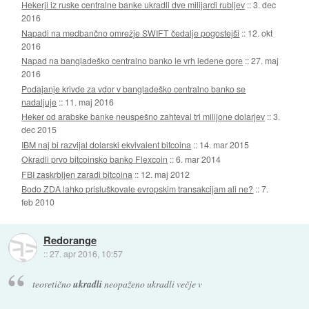
Hekerji iz ruske centralne banke ukradli dve milijardi rubljev
::
3. dec
2016
Napadi na medbančno omrežje SWIFT čedalje pogostejši
::
12. okt
2016
Napad na bangladeško centralno banko le vrh ledene gore
::
27. maj
2016
Podajanje krivde za vdor v bangladeško centralno banko se
nadaljuje
::
11. maj 2016
Heker od arabske banke neuspešno zahteval tri milijone dolarjev
::
3.
dec 2015
IBM naj bi razvijal dolarski ekvivalent bitcoina
::
14. mar 2015
Okradli prvo bitcoinsko banko Flexcoin
::
6. mar 2014
FBI zaskrbljen zaradi bitcoina
::
12. maj 2012
Bodo ZDA lahko prisluškovale evropskim transakcijam ali ne?
::
7.
feb 2010
Redorange
::
27. apr 2016, 10:57
teoretično
ukradli
neopaženo ukradli večje v