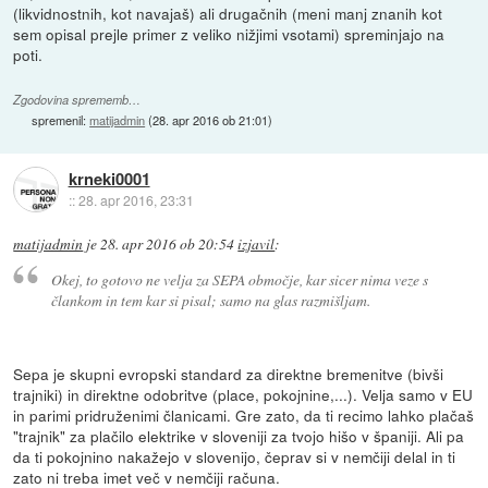
(likvidnostnih, kot navajaš) ali drugačnih (meni manj znanih kot
sem opisal prejle primer z veliko nižjimi vsotami) spreminjajo na
poti.
Zgodovina sprememb…
spremenil:
matijadmin
(
28. apr 2016 ob 21:01
)
krneki0001
::
28. apr 2016, 23:31
matijadmin
je
28. apr 2016 ob 20:54
izjavil
:
Okej, to gotovo ne velja za SEPA območje, kar sicer nima veze s
člankom in tem kar si pisal; samo na glas razmišljam.
Sepa je skupni evropski standard za direktne bremenitve (bivši
trajniki) in direktne odobritve (place, pokojnine,...). Velja samo v EU
in parimi pridruženimi članicami. Gre zato, da ti recimo lahko plačaš
"trajnik" za plačilo elektrike v sloveniji za tvojo hišo v španiji. Ali pa
da ti pokojnino nakažejo v slovenijo, čeprav si v nemčiji delal in ti
zato ni treba imet več v nemčiji računa.