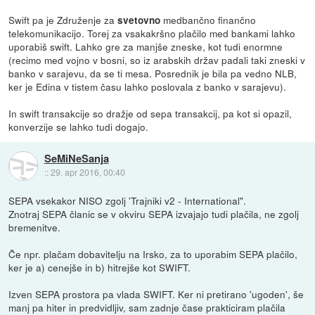
Swift pa je Združenje za
medbančno finančno
svetovno
telekomunikacijo. Torej za vsakakršno plačilo med bankami lahko
uporabiš swift. Lahko gre za manjše zneske, kot tudi enormne
(recimo med vojno v bosni, so iz arabskih držav padali taki zneski v
banko v sarajevu, da se ti mesa. Posrednik je bila pa vedno NLB,
ker je Edina v tistem času lahko poslovala z banko v sarajevu).
In swift transakcije so dražje od sepa transakcij, pa kot si opazil,
konverzije se lahko tudi dogajo.
SeMiNeSanja
::
29. apr 2016, 00:40
SEPA vsekakor NISO zgolj 'Trajniki v2 - International".
Znotraj SEPA članic se v okviru SEPA izvajajo tudi plačila, ne zgolj
bremenitve.
Če npr. plačam dobavitelju na Irsko, za to uporabim SEPA plačilo,
ker je a) cenejše in b) hitrejše kot SWIFT.
Izven SEPA prostora pa vlada SWIFT. Ker ni pretirano 'ugoden', še
manj pa hiter in predvidljiv, sam zadnje čase prakticiram plačila