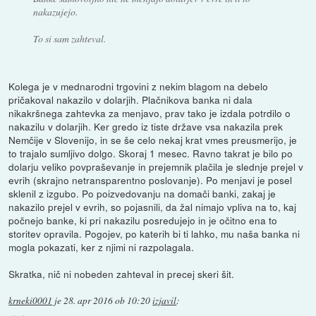
nakazujejo.
To si sam zahteval.
Kolega je v mednarodni trgovini z nekim blagom na debelo
pričakoval nakazilo v dolarjih. Plačnikova banka ni dala
nikakršnega zahtevka za menjavo, prav tako je izdala potrdilo o
nakazilu v dolarjih. Ker gredo iz tiste države vsa nakazila prek
Nemčije v Slovenijo, in se še celo nekaj krat vmes preusmerijo, je
to trajalo sumljivo dolgo. Skoraj 1 mesec. Ravno takrat je bilo po
dolarju veliko povpraševanje in prejemnik plačila je slednje prejel v
evrih (skrajno netransparentno poslovanje). Po menjavi je posel
sklenil z izgubo. Po poizvedovanju na domači banki, zakaj je
nakazilo prejel v evrih, so pojasnili, da žal nimajo vpliva na to, kaj
počnejo banke, ki pri nakazilu posredujejo in je očitno ena to
storitev opravila. Pogojev, po katerih bi ti lahko, mu naša banka ni
mogla pokazati, ker z njimi ni razpolagala.
Skratka, nič ni nobeden zahteval in precej skeri šit.
krneki0001
je
28. apr 2016 ob 10:20
izjavil
: