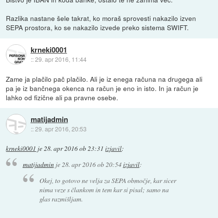
Razlika nastane šele takrat, ko moraš sprovesti nakazilo izven
SEPA prostora, ko se nakazilo izvede preko sistema SWIFT.
krneki0001
::
29. apr 2016, 11:44
Zame ja plačilo pač plačilo. Ali je iz enega računa na drugega ali
pa je iz bančnega okenca na račun je eno in isto. In ja račun je
lahko od fizične ali pa pravne osebe.
matijadmin
::
29. apr 2016, 20:53
krneki0001
je
28. apr 2016 ob 23:31
izjavil
:
matijadmin
je
28. apr 2016 ob 20:54
izjavil
:
Okej, to gotovo ne velja za SEPA območje, kar sicer
nima veze s člankom in tem kar si pisal; samo na
glas razmišljam.