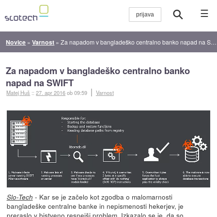
☰
Novice
»
Varnost
»
Za napadom v bangladeško centralno banko napad na SWIFT
Za napadom v bangladeško centralno banko
napad na SWIFT
Matej Huš
::
27. apr 2016
ob 09:59
Varnost
- Kar se je začelo kot zgodba o malomarnosti
Slo-Tech
bangladeške centralne banke in nepismenosti hekerjev, je
preraslo v bistveno resnejši problem. Izkazalo se je, da so