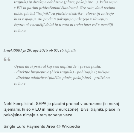
trajniki) in direktne odobritve (place, pokojnine,...). Velja samo
v EU in parimi pridruženimi članicami. Gre zato, da ti recimo
lahko plačaš "trajnik" za plačilo elektrike v sloveniji za tvojo
hišo v španiji. Ali pa da ti pokojnino nakažejo v slovenijo,
čeprav si v nemčiji delal in ti zato ni treba imet več v nemčiji
računa.
krneki0001
je
29. apr 2016 ob 07:16
izjavil
:
Upam da si prebral kaj sem napisal že v prvem postu:
- direktne bremenitve (bivši trajniki) - pobiranje iz računa
- direktne odobritve (plačila, plače, pokojnine) - prilivi na
račune
Nehi komplicirat. SEPA je placilni promet v eurozone (in nekaj
izjemami, ki so v EU in niso v eurozone). Bivsi trajniki, place in
pokojnine nimajo s tem nobene veze.
Single Euro Payments Area @ Wikipedia