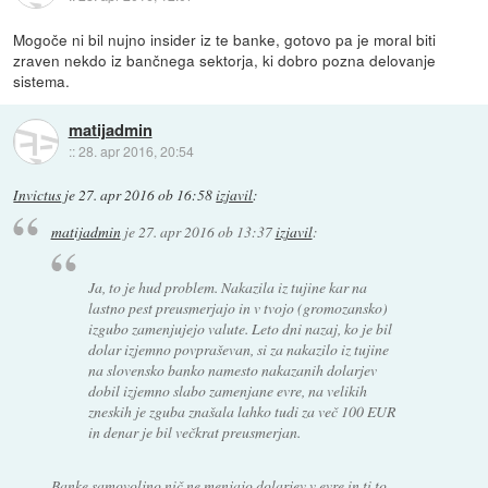
Mogoče ni bil nujno insider iz te banke, gotovo pa je moral biti
zraven nekdo iz bančnega sektorja, ki dobro pozna delovanje
sistema.
matijadmin
::
28. apr 2016, 20:54
Invictus
je
27. apr 2016 ob 16:58
izjavil
:
matijadmin
je
27. apr 2016 ob 13:37
izjavil
:
Ja, to je hud problem. Nakazila iz tujine kar na
lastno pest preusmerjajo in v tvojo (gromozansko)
izgubo zamenjujejo valute. Leto dni nazaj, ko je bil
dolar izjemno povpraševan, si za nakazilo iz tujine
na slovensko banko namesto nakazanih dolarjev
dobil izjemno slabo zamenjane evre, na velikih
zneskih je zguba znašala lahko tudi za več 100 EUR
in denar je bil večkrat preusmerjan.
Banke samovoljno nič ne menjajo dolarjev v evre in ti to