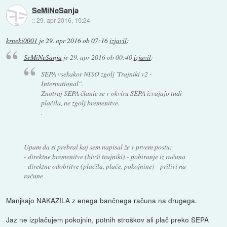
SeMiNeSanja
::
29. apr 2016, 10:24
krneki0001
je
29. apr 2016 ob 07:16
izjavil
:
SeMiNeSanja
je
29. apr 2016 ob 00:40
izjavil
:
SEPA vsekakor NISO zgolj 'Trajniki v2 -
International".
Znotraj SEPA članic se v okviru SEPA izvajajo tudi
plačila, ne zgolj bremenitve.
.
Upam da si prebral kaj sem napisal že v prvem postu:
- direktne bremenitve (bivši trajniki) - pobiranje iz računa
- direktne odobritve (plačila, plače, pokojnine) - prilivi na
račune
Manjkajo NAKAZILA z enega bančnega računa na drugega.
Jaz ne izplačujem pokojnin, potnih stroškov ali plač preko SEPA