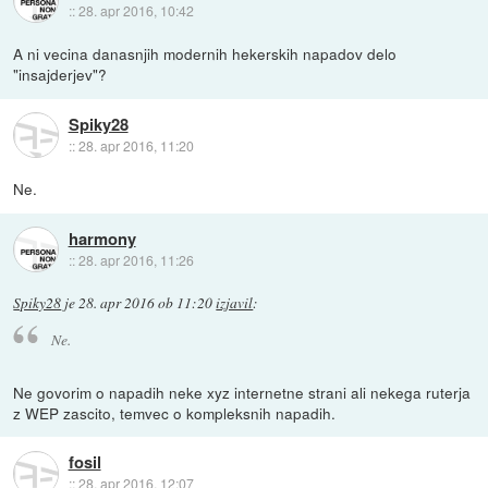
::
28. apr 2016, 10:42
A ni vecina danasnjih modernih hekerskih napadov delo
"insajderjev"?
Spiky28
::
28. apr 2016, 11:20
Ne.
harmony
::
28. apr 2016, 11:26
Spiky28
je
28. apr 2016 ob 11:20
izjavil
:
Ne.
Ne govorim o napadih neke xyz internetne strani ali nekega ruterja
z WEP zascito, temvec o kompleksnih napadih.
fosil
::
28. apr 2016, 12:07