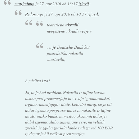
matijadmin
je
27. apr 2016 ob 13:37
izjavil
:
Redorange
je
27. apr 2016 ob 10:57
izjavil
:
teoretično
ukradli
neopaženo ukradli večje v
, a
je
Deutsche Bank kot
posredniška nakazila
zaustavila,
A misliva isto?
Ja, to je hud problem. Nakazila iz tujine kar na
lastno pest preusmerjajo in v tvojo (gromozansko)
izgubo zamenjujejo valute. Leto dni nazaj, ko je bil
dolar izjemno povpraševan, si za nakazilo iz tujine
na slovensko banko namesto nakazanih dolarjev
dobil izjemno slabo zamenjane evre, na velikih
zneskih je zguba znašala lahko tudi za več 100 EUR
in denar je bil večkrat preusmerjan.