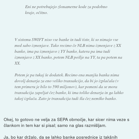
Eni ne potrebujejo zlonamerne kode za podobno
krajo, očitno.
V sistemu SWIFT niso vse banke in tudi tiste, ki so nimajo vse
med sabo izmenjave. Tako recimo če NLB nima izmenjave z XX
banko, ima pa izmenjavo z YY banko, katera pa ima tudi
izmenjavo z XX banko, potem NLB pošlje na YY, ta pa potem na
XX.
Potem je pa tukaj še dodatek. Recimo ena manjša banka nima
dovolj denarja za eno veliko transakcijo, da bi jo izplačala (v
tem primeru je bilo to 590 miljonov), kar pomeni da se mora
transakcija zapeljat čez banko, ki ima toliko denarja in ga lahko
takoj izplača. Zato je transakcija tudi šla čez nemško banko.
Okej, to gotovo ne velja za SEPA območje, kar sicer nima veze s
člankom in tem kar si pisal; samo na glas razmišljam.
Ja, bo kar držalo, da se lahko banke posrednice iz takšnih