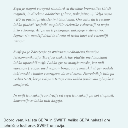
Sepa je skupni evropski standard za direktne bremenitve (bivši
trajniki) in direktne odobritve (place, pokojnine,...). Velja samo
v EU in parimi pridruženimi članicami. Gre zato, da ti recimo
lahko plačaš "trajnik" za plačilo elektrike v sloveniji za tvojo
hišo v španiji. Ali pa da ti pokojnino nakažejo v slovenijo,
čeprav si v nemčiji delal in ti zato ni treba imet več v nemčiji
računa.
Swift pa je Združenje za
svetovno
medbančno finančno
telekomunikacijo. Torej za vsakakršno plačilo med bankami
lahko uporabiš swift. Lahko gre za manjše zneske, kot tudi
enormne (recimo med vojno v bosni, so iz arabskih držav padali
taki zneski v banko v sarajevu, da se ti mesa. Posrednik je bila pa
vedno NLB, ker je Edina v tistem času lahko poslovala z banko v
sarajevu).
In swift transakcije so dražje od sepa transakcij, pa kot si opazil,
konverzije se lahko tudi dogajo.
Dobro vem, kaj sta SEPA in SWIFT. Veliko SEPA nakazil gre
tehnično tudi prek SWIFT omrežja.