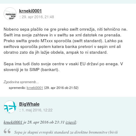
krneki0001
::
29. apr 2016, 21:48
Nobeno sepa plačilo ne gre preko swift omrežja, niti tehnično ne.
Swift ima svoje zahteve in v swiftu se xml datotek ne prenaša.
Preko swifta gredo MTxxx sporočila (swift standard). Lahko pa
swiftova sporočila potem katera banka pretvori v sepin xml ali
obratno zato da jih lažje obdela, ampak to ni standard.
Sepa ima tudi čisto svoje centre v vsaki EU državi po enega. V
sloveniji je to SIMP (bankart).
Zgodovina sprememb…
spremenilo:
krneki0001
(
29. apr 2016 ob 21:52
)
BigWhale
::
1. maj 2016, 12:22
krneki0001
je
28. apr 2016 ob 23:31
izjavil
:
Sepa je skupni evropski standard za direktne bremenitve (bivši