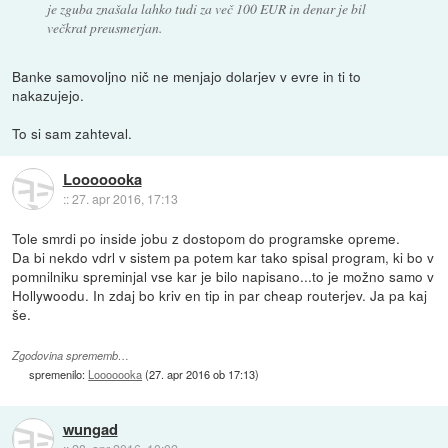
je zguba znašala lahko tudi za več 100 EUR in denar je bil
večkrat preusmerjan.
Banke samovoljno nič ne menjajo dolarjev v evre in ti to
nakazujejo.
To si sam zahteval.
Looooooka
::
27. apr 2016, 17:13
Tole smrdi po inside jobu z dostopom do programske opreme.
Da bi nekdo vdrl v sistem pa potem kar tako spisal program, ki bo v
pomnilniku spreminjal vse kar je bilo napisano...to je možno samo v
Hollywoodu. In zdaj bo kriv en tip in par cheap routerjev. Ja pa kaj
še.
Zgodovina sprememb…
spremenilo:
Looooooka
(
27. apr 2016 ob 17:13
)
wungad