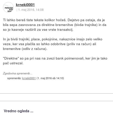
krneki0001
::
1. maj 2016, 14:08
Ti lahko bereš tiste tekste kolikor hočeš. Dejstvo pa ostaja, da je
bila sepa zasnovana za direktne bremenitve (bivše trajnike) in da
so jo kasneje razširili za vse vrste transakcij.
In ja bivši trajniki, place, pokojnine, nakaznice imajo zelo veliko
veze, ker vsa plačila so lahko odobritve (priliv na račun) ali
bremenitve (odliv z računa).
"Direktne" so pa pri nas na zvezi bank poimenovali, ker jim je tako
pač ustrezal.
Zgodovina sprememb…
spremenilo:
krneki0001
(
1. maj 2016 ob 14:10
)
Vredno ogleda ...