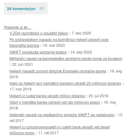
26 komentarjev
Preberite si še…
V ZDA razmišljajo o opustitvi čekov
::
7. dec 2025
Po izsiljevalskem napadu na bolnišnico hekerji objavili gole
fotografije bolníce
::
19. mar 2023
SWIFT preizkuša veriženje blokov
::
14. sep 2022
Milijardni napad na bangladeško centralno banko korak za korakom
::
22. jun 2021
Hekerji napadli zunanji strežnik Evropske centralne banke
::
16. avg
2019
Kako so hekerji lani mehiškim bankam ukradli 20 milijonov dolarjev
::
17. mar 2019
Hekerji iz ruske banke ukradli milijon dolarjev
::
20. jul 2018
Vdori v mehiške banke odnesli več sto milijonov pesov
::
16. maj
2018
Hekerski napadi na medbančno omrežje SWIFT se nadaljujejo
::
15.
okt 2017
Hekerji iz vzhodnoevropskih in ruskih bank ukradli več deset
milijonov evrov
::
11. okt 2017