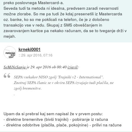
preko poslovnega Mastercard-a.
Seveda tudi ta metoda ni idealna, predvsem zaradi nevarnosti
možne zlorabe. So me pa tudi že kdaj presenetili iz Mastercarda
oz. banke, ko so me poklicali na telefon, če je z določeno
transakcijo vse v redu. Skupaj z SMS obveščanjem in
zavarovanjem kartice pa nekako računam, da se to tveganje drži v
mejah.
krneki0001
::
29. apr 2016, 07:16
SeMiNeSanja
je
29. apr 2016 ob 00:40
izjavil
:
SEPA vsekakor NISO zgolj 'Trajniki v2 - International".
Znotraj SEPA članic se v okviru SEPA izvajajo tudi plačila, ne
zgolj bremenitve.
.
Upam da si prebral kaj sem napisal že v prvem postu:
- direktne bremenitve (bivši trajniki) - pobiranje iz računa
- direktne odobritve (plačila, plače, pokojnine) - prilivi na račune