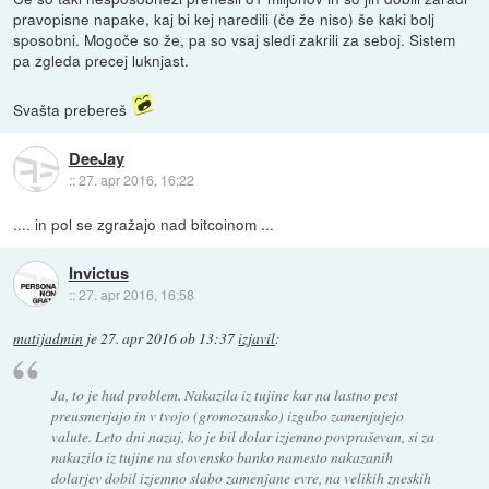
pravopisne napake, kaj bi kej naredili (če že niso) še kaki bolj
sposobni. Mogoče so že, pa so vsaj sledi zakrili za seboj. Sistem
pa zgleda precej luknjast.
Svašta prebereš
DeeJay
::
27. apr 2016, 16:22
.... in pol se zgražajo nad bitcoinom ...
Invictus
::
27. apr 2016, 16:58
matijadmin
je
27. apr 2016 ob 13:37
izjavil
:
Ja, to je hud problem. Nakazila iz tujine kar na lastno pest
preusmerjajo in v tvojo (gromozansko) izgubo zamenjujejo
valute. Leto dni nazaj, ko je bil dolar izjemno povpraševan, si za
nakazilo iz tujine na slovensko banko namesto nakazanih
dolarjev dobil izjemno slabo zamenjane evre, na velikih zneskih