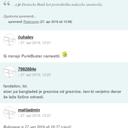
, a
je
Deutsche Bank kot posredniška nakazila zaustavila,
Zgodovina sprememb…
spremenil:
Redorange
(
27. apr 2016 ob 10:58
)
čuhalev
::
27. apr 2016, 12:01
Si morajo PunkBuster namestiti.
7982884e
::
27. apr 2016, 12:20
fandation, lol.
sicer pa bangladeš je greznica od greznice, tam bi verjetno denar
še laže fizično odnesli.
matijadmin
::
27. apr 2016, 13:37
Redorange
je
27. apr 2016 ob 10:57
izjavil
: