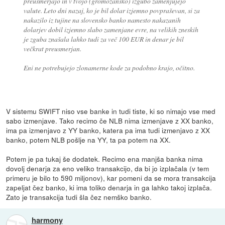
preusmerjajo in v tvojo (gromozansko) izgubo zamenjujejo
valute. Leto dni nazaj, ko je bil dolar izjemno povpraševan, si za
nakazilo iz tujine na slovensko banko namesto nakazanih
dolarjev dobil izjemno slabo zamenjane evre, na velikih zneskih
je zguba znašala lahko tudi za več 100 EUR in denar je bil
večkrat preusmerjan.
Eni ne potrebujejo zlonamerne kode za podobno krajo, očitno.
V sistemu SWIFT niso vse banke in tudi tiste, ki so nimajo vse med
sabo izmenjave. Tako recimo če NLB nima izmenjave z XX banko,
ima pa izmenjavo z YY banko, katera pa ima tudi izmenjavo z XX
banko, potem NLB pošlje na YY, ta pa potem na XX.
Potem je pa tukaj še dodatek. Recimo ena manjša banka nima
dovolj denarja za eno veliko transakcijo, da bi jo izplačala (v tem
primeru je bilo to 590 miljonov), kar pomeni da se mora transakcija
zapeljat čez banko, ki ima toliko denarja in ga lahko takoj izplača.
Zato je transakcija tudi šla čez nemško banko.
harmony