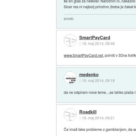
še en glas za neteller. Naročnin ni, nakazil
Sicer res ni najbolj priročno (treba je čakat
smoki
SmartPayCard
::
19. maj 2014, 08:46
www.SmartPayCard.net
, polniš v 3Dva tra
medenko
::
19. maj 2014, 09:18
da ne odpiram nove teme....se lahko plač
Roadkill
::
19. maj 2014, 09:21
Če imaš take probleme z gamblanjem, da se ti