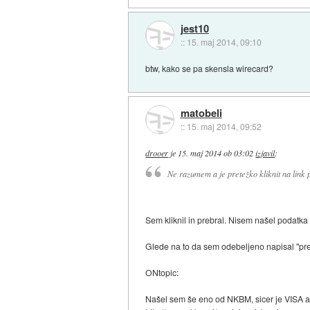
jest10
::
15. maj 2014, 09:10
btw, kako se pa skensla wirecard?
matobeli
::
15. maj 2014, 09:52
drooer
je
15. maj 2014 ob 03:02
izjavil
:
Ne razumem a je pretežko kliknit na link p
Sem kliknil in prebral. Nisem našel podatka
Glede na to da sem odebeljeno napisal "pre
ONtopic:
Našel sem še eno od NKBM, sicer je VISA 