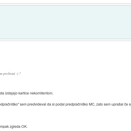
a prebrati :) ?
 da izdajajo kartice nekomitentom.
dplačniško" sem predvideval da si podal predplačniško MC, zato sem uprašal če se
ampak zgleda OK.