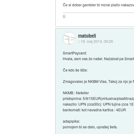
Če si dober gambler bi moral plačo nakazo
Ü
matobeli
::
19. maj 2014, 09:26
SmartPaycard:
Hvala, sem vas že našel. Nažalost pa Sma
Če kdo še išče:
Zmagovalec je NKBM Visa, Takoj za njo je 
NKMB : Neteller
pristopnina: 5/9/15EUR(virtualna/plastična/
nakazilo: UPN (cca30c): UPN tujina (cca 1
bankomati: kot navadna kartica : 4EUR
adapipika:
pomojem bi se dalo, uprašej šefa.