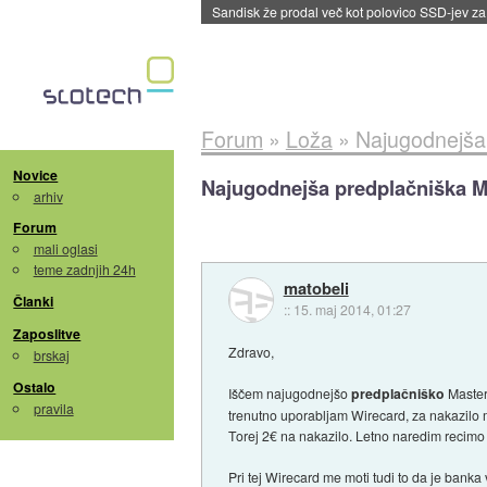
Tajvan in Južna Koreja po izvozu prvikrat pre
Forum
»
Loža
»
Najugodnejša
Novice
Najugodnejša predplačniška 
arhiv
Forum
mali oglasi
teme zadnjih 24h
matobeli
Članki
::
15. maj 2014, 01:27
Zaposlitve
Zdravo,
brskaj
Ostalo
Iščem najugodnejšo
predplačniško
Master
pravila
trenutno uporabljam Wirecard, za nakazilo
Torej 2€ na nakazilo. Letno naredim recimo 
Pri tej Wirecard me moti tudi to da je banka