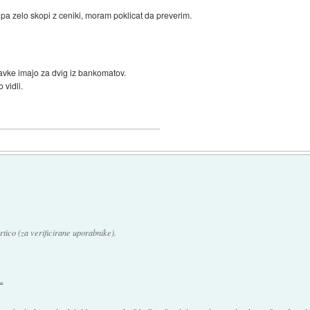
 pa zelo skopi z ceniki, moram poklicat da preverim.
tavke imajo za dvig iz bankomatov.
vidli.
ico (za verificirane uporabnike).
.