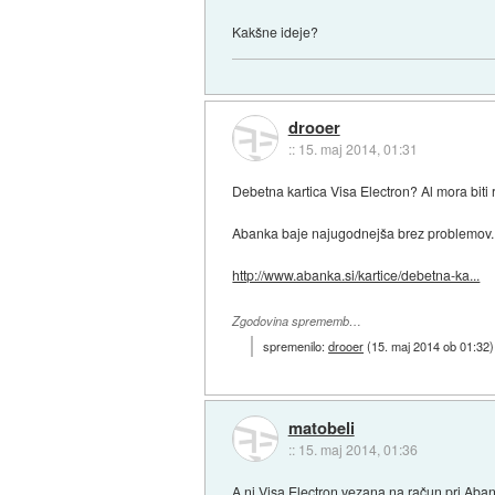
Kakšne ideje?
drooer
::
15. maj 2014, 01:31
Debetna kartica Visa Electron? Al mora biti 
Abanka baje najugodnejša brez problemov..
http://www.abanka.si/kartice/debetna-ka...
Zgodovina sprememb…
spremenilo:
drooer
(
15. maj 2014 ob 01:32
)
matobeli
::
15. maj 2014, 01:36
A ni Visa Electron vezana na račun pri Aba