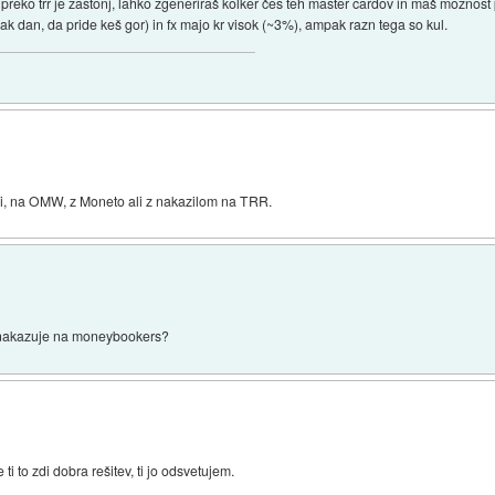
o preko trr je zastonj, lahko zgeneriraš kolker čes teh master cardov in maš možnost 
 kak dan, da pride keš gor) in fx majo kr visok (~3%), ampak razn tega so kul.
fiki, na OMW, z Moneto ali z nakazilom na TRR.
a nakazuje na moneybookers?
 to zdi dobra rešitev, ti jo odsvetujem.