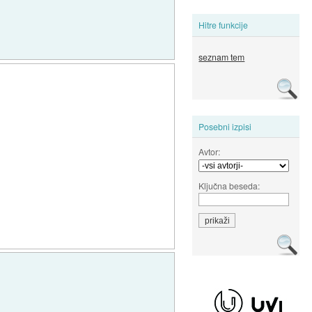
Hitre funkcije
seznam tem
Posebni izpisi
Avtor:
Ključna beseda: