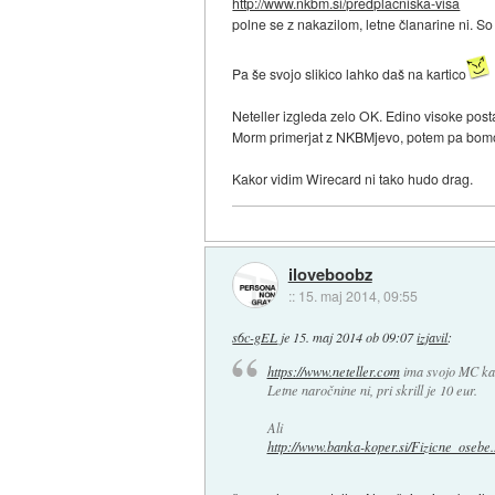
http://www.nkbm.si/predplacniska-visa
polne se z nakazilom, letne članarine ni. So
Pa še svojo slikico lahko daš na kartico
Neteller izgleda zelo OK. Edino visoke pos
Morm primerjat z NKBMjevo, potem pa bomo 
Kakor vidim Wirecard ni tako hudo drag.
iloveboobz
::
15. maj 2014, 09:55
s6c-gEL
je
15. maj 2014 ob 09:07
izjavil
:
https://www.neteller.com
ima svojo MC kart
Letne naročnine ni, pri skrill je 10 eur.
Ali
http://www.banka-koper.si/Fizicne_osebe..