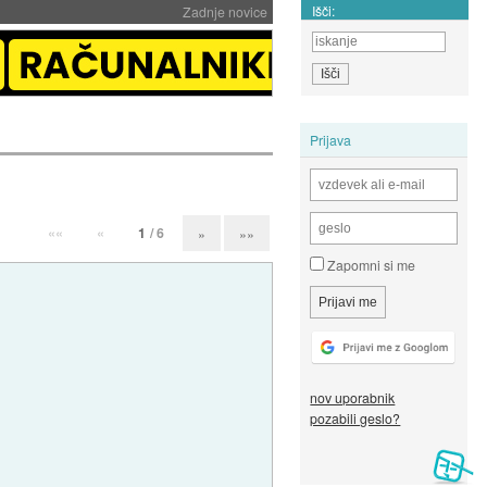
Išči:
Zadnje novice
Prijava
««
«
1
/ 6
»
»»
Zapomni si me
nov uporabnik
pozabili geslo?