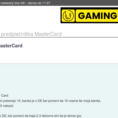
hitela Japonsko
::
danes ob 11:37
 predplačniška MasterCard
MasterCard
 Card
 mi poberejo 1€, banka je v DE kar pomeni da 1€ vzame še moja banka.
5 nakazil.
 v DE, kar pomeni da traja 2-3 delovne dni da je denar gor.