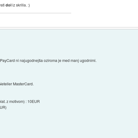
vati
dol
iz skrilla. :)
rtPayCard ni najugodnejša oziroma je med manj ugodnimi.
Neteller MasterCard.
plat. z motivom) : 10EUR
EUR)