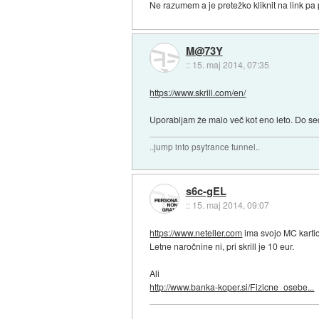
Ne razumem a je pretežko kliknit na link pa p
M@73Y
::
15. maj 2014, 07:35
https://www.skrill.com/en/
Uporabljam že malo več kot eno leto. Do s
..jump into psytrance tunnel..
s6c-gEL
::
15. maj 2014, 09:07
https://www.neteller.com
ima svojo MC kartic
Letne naročnine ni, pri skrill je 10 eur.
Ali
http://www.banka-koper.si/Fizicne_osebe...