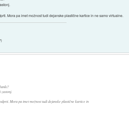
astonj.
dprti. Mora pa imet možnost tudi dejanske plastične kartice in ne samo virtualne.
7
)
banki?
 zastonj.
podprti. Mora pa imet možnost tudi dejanske plastične kartice in