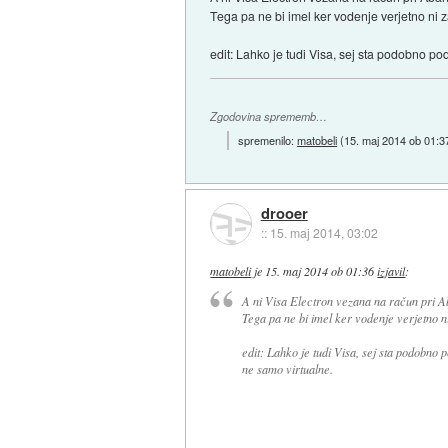
Tega pa ne bi imel ker vodenje verjetno ni z
edit: Lahko je tudi Visa, sej sta podobno po
Zgodovina sprememb…
spremenilo:
matobeli
(
15. maj 2014 ob 01:3
drooer
::
15. maj 2014, 03:02
matobeli
je
15. maj 2014 ob 01:36
izjavil
:
A ni Visa Electron vezana na račun pri A
Tega pa ne bi imel ker vodenje verjetno ni
edit: Lahko je tudi Visa, sej sta podobno 
ne samo virtualne.