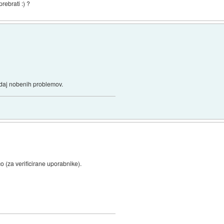
rebrati :) ?
edaj nobenih problemov.
o (za verificirane uporabnike).