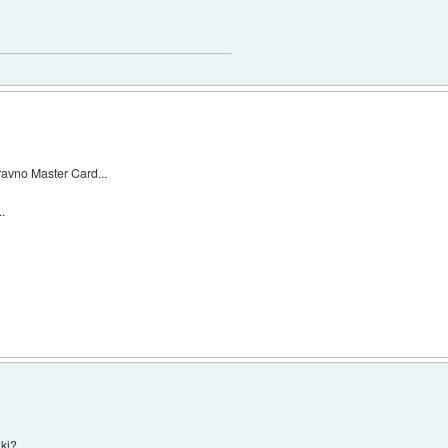
ravno Master Card...
.
nki?