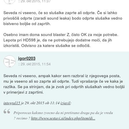
::
29. okt 2015, 11:37
Seveda ni vseeno, če so slušalke zaprte ali odprte. Če si lahko
privoščiš odprte (zaradi sound leaka) bodo odprte slušalke vedno
bistveno boljše od zaprtih.
Osebno imam doma sound blaster Z, čisto OK za moje potrebe.
Lepota pri HD598 je, da ne potrebujejo dodatne moči, da jih
izkoristiš. Odvisno za katere slušalke se odločiš.
igor0203
::
29. okt 2015, 11:54
Seveda ni vseeno, ampak kakor sem razbral iz njegovega posta,
mu je vseeno ali so zaprte ali odprte. Tudi vprašanje če ve kaka je
razlika. Se pa strinjam, da je zvok pri odprtih slušalkah vedno boljši
v primerjavi z zaprtimi.
integral15
je
29. okt 2015 ob 11:14
izjavil
:
Priporocas kaksno zvocno da ni pretirano draga pa da je vredu
? recimo ?
http://www.sestavi.si/index.php/item/di...