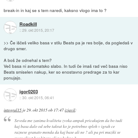
break-in in kaj se s tem naredi, kaksno vlogo ima to ?
Roadkill
::
29. okt 2015, 20:17
>> Če iščeš veliko basa v stilu Beats pa je res bolje, da pogledaš v
drugo smer.
A boš že odnehal s tem?
Več basa ni avtomatsko slabo. In tudi če imaš rad več basa niso
Beats smiselen nakup, ker so enostavno predrage za to kar
ponujajo.
igor0203
::
30. okt 2015, 06:41
integral15
je
29. okt 2015 ob 17:47
izjavil
:
Seveda me zanima kvaliteta zvoka ampak pricakujem da bo tudi
kaj basa dalo od sebe takrat ko je potrebno sploh v igrah ce
raznese granato menda da kaj base ali ne ? ali pa pri muziki se
more slisat bas kitaro ali pa bobne ?