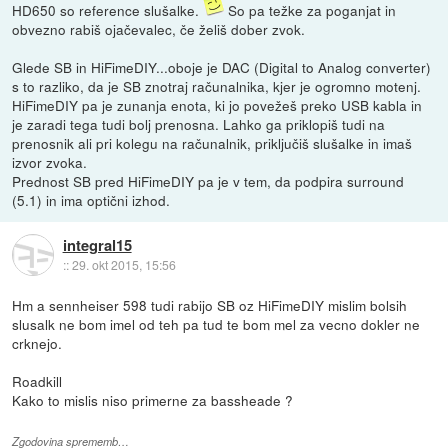
HD650 so reference slušalke.
So pa težke za poganjat in
obvezno rabiš ojačevalec, če želiš dober zvok.
Glede SB in HiFimeDIY...oboje je DAC (Digital to Analog converter)
s to razliko, da je SB znotraj računalnika, kjer je ogromno motenj.
HiFimeDIY pa je zunanja enota, ki jo povežeš preko USB kabla in
je zaradi tega tudi bolj prenosna. Lahko ga priklopiš tudi na
prenosnik ali pri kolegu na računalnik, priključiš slušalke in imaš
izvor zvoka.
Prednost SB pred HiFimeDIY pa je v tem, da podpira surround
(5.1) in ima optični izhod.
integral15
::
29. okt 2015, 15:56
Hm a sennheiser 598 tudi rabijo SB oz HiFimeDIY mislim bolsih
slusalk ne bom imel od teh pa tud te bom mel za vecno dokler ne
crknejo.
Roadkill
Kako to mislis niso primerne za bassheade ?
Zgodovina sprememb…