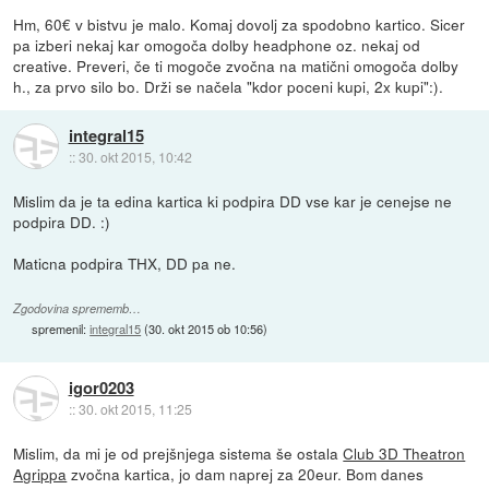
Hm, 60€ v bistvu je malo. Komaj dovolj za spodobno kartico. Sicer
pa izberi nekaj kar omogoča dolby headphone oz. nekaj od
creative. Preveri, če ti mogoče zvočna na matični omogoča dolby
h., za prvo silo bo. Drži se načela "kdor poceni kupi, 2x kupi":).
integral15
::
30. okt 2015, 10:42
Mislim da je ta edina kartica ki podpira DD vse kar je cenejse ne
podpira DD. :)
Maticna podpira THX, DD pa ne.
Zgodovina sprememb…
spremenil:
integral15
(
30. okt 2015 ob 10:56
)
igor0203
::
30. okt 2015, 11:25
Mislim, da mi je od prejšnjega sistema še ostala
Club 3D Theatron
Agrippa
zvočna kartica, jo dam naprej za 20eur. Bom danes