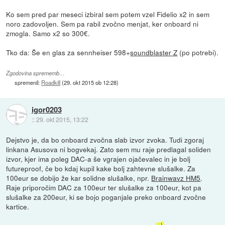
Ko sem pred par meseci izbiral sem potem vzel Fidelio x2 in sem
noro zadovoljen. Sem pa rabil zvočno menjat, ker onboard ni
zmogla. Samo x2 so 300€.
Tko da: Še en glas za sennheiser 598+
soundblaster Z
(po potrebi).
Zgodovina sprememb…
spremenil:
Roadkill
(
29. okt 2015 ob 12:28
)
igor0203
::
29. okt 2015, 13:22
Dejstvo je, da bo onboard zvočna slab izvor zvoka. Tudi zgoraj
linkana Asusova ni bogvekaj. Zato sem mu raje predlagal soliden
izvor, kjer ima poleg DAC-a še vgrajen ojačevalec in je bolj
futureproof, če bo kdaj kupil kake bolj zahtevne slušalke. Za
100eur se dobijo že kar solidne slušalke, npr.
Brainwavz HM5
.
Raje priporočim DAC za 100eur ter slušalke za 100eur, kot pa
slušalke za 200eur, ki se bojo poganjale preko onboard zvočne
kartice.