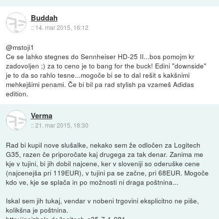
Buddah
::
14. mar 2015, 16:12
@mstoji1
Ce se lahko stegnes do Sennheiser HD-25 II...bos pomojm kr
zadovoljen ;) za to ceno je to bang for the buck! Edini "downside"
je to da so rahlo tesne...mogoče bi se to dal rešit s kakšnimi
mehkejšimi penami. Če bi bil pa rad stylish pa vzameš Adidas
edition.
Verma
::
21. mar 2015, 18:30
Rad bi kupil nove slušalke, nekako sem že odločen za Logitech
G35, razen če priporočate kaj drugega za tak denar. Zanima me
kje v tujini, bi jih dobil najcene, ker v sloveniji so oderuške cene
(najcenejša pri 119EUR), v tujini pa se začne, pri 68EUR. Mogoče
kdo ve, kje se splača in po možnosti ni draga poštnina...
Iskal sem jih tukaj, vendar v nobeni trgovini eksplicitno ne piše,
kolikšna je poštnina.
http://geizhals.de/logitech-g35-7-1-981...