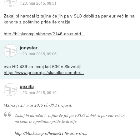
::
23. mar 2015, 08:51
Zakaj bi naročal iz tujine če jih pa v SLO dobiš za par eur več in na
konc te z poštnino pride še dražje.
http://blinkcomp.si/home/2146-asus-stri...
jonystar
::
23. mar 2015, 09:06
evo HD 439 za manj kot 60€ v Sloveniji
https://www.pricaraj.si/slusalke-sennhe...
gexi45
::
23. mar 2015, 09:10
MStrix
je
23. mar 2015 ob 08:51
izjavil
:
Zakaj bi naročal iz tujine če jih pa v SLO dobiš za par eur več in
na konc te z poštnino pride še dražje.
http://blinkcomp.si/home/2146-asus-stri...