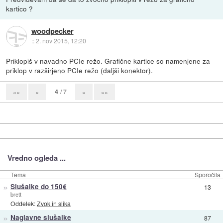
kartico ?
woodpecker
::
2. nov 2015, 12:20
Priklopiš v navadno PCIe režo. Grafične kartice so namenjene za
priklop v razširjeno PCIe režo (daljši konektor).
4
/ 7
««
«
»
»»
Vredno ogleda ...
Tema
Sporočila
»
Slušalke do 150€
13
brett
Oddelek:
Zvok in slika
»
Naglavne slušalke
87