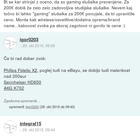
Bi se kar strinjal z oceno, da so gaming slušalke precenjene. Za
200€ dobiš že zelo zelo zadovoljive studijske slušalke. Nevem kaj
točno bi lahko "gaming" slušalke za 200€ ponujale, da bi upravičile
ceno. Morda kak wireless/osvetlitve/dodatna oprema/brand
name...kakovost zvoka pa skoraj zagotovo ni gonilo te cene :)
igor0203
::
29. okt 2015, 09:39
Če bi rad dober zvok:
Philips Fidelio X2
, poglej tudi na eBayu, se dobijo tudi malenkost
nad 200eur
Sennheiser HD650
AKG K702
Zgodovina sprememb…
spremenil:
igor0203
(
29. okt 2015 ob 09:40
)
integral15
::
29. okt 2015, 09:44