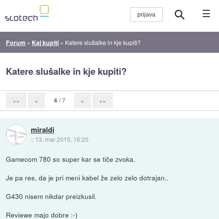
☰
Forum
»
Kaj kupiti
»
Katere slušalke in kje kupiti?
Katere slušalke in kje kupiti?
4
/ 7
««
«
»
»»
miraldi
::
13. mar 2015, 16:20
Gamecom 780 so super kar se tiče zvoka.
Je pa res, da je pri meni kabel že zelo zelo dotrajan..
G430 nisem nikdar preizkusil.
Reviewe majo dobre :-)