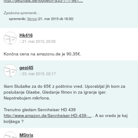
Zgodovina sprememb…
spremenilo:
Verma
(
21. mar 2015 ob 18:30
)
Hk416
::
21. mar 2015, 20:05
Končna cena na amazonu.de je 90,35€.
gexi45
::
23. mar 2015, 02:17
Išem Slušalke za do 65€ z poštnino vred. Uporabljal jih bom za
poslušanje Glasbe, Gledanje filmov in za igranje iger.
Nepotrebujem mikrfona.
Trenutno gledam Sennheiser HD 439
http://www.amazon.de/Sennheiser-HD-439-...
. A so vredo je kaj
boljšega ?
MStrix