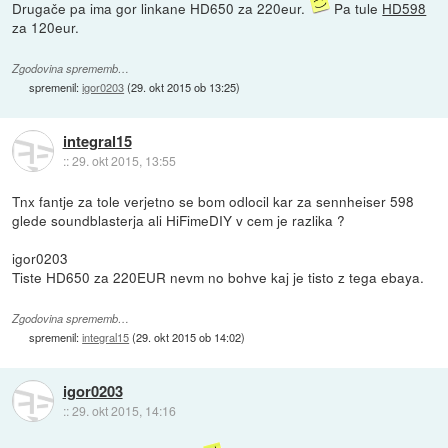
Drugače pa ima gor linkane HD650 za 220eur.
Pa tule
HD598
za 120eur.
Zgodovina sprememb…
spremenil:
igor0203
(
29. okt 2015 ob 13:25
)
integral15
::
29. okt 2015, 13:55
Tnx fantje za tole verjetno se bom odlocil kar za sennheiser 598
glede soundblasterja ali HiFimeDIY v cem je razlika ?
igor0203
Tiste HD650 za 220EUR nevm no bohve kaj je tisto z tega ebaya.
Zgodovina sprememb…
spremenil:
integral15
(
29. okt 2015 ob 14:02
)
igor0203
::
29. okt 2015, 14:16