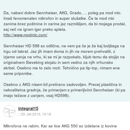
Da, nabavi dobre Sennheiser, AKG, Grado, ... poleg pa mod mic.
Imaš fenomenalen mikrofon in super slušalke. Če te mod mic
zanima brez poštnine in carine jaz razmišljam, da bi mojega prodal,
saj več ne igram iger preko spleta.
http://www.modmic.com/
Sennheiser HD 598 so odlične, ne vem pa če je že kaj boljšega na
trgu od takrat. Jaz jih imam doma in jih ne morem prehvaliti, z
izjemo usnja na vrhu, ki se mi je razpokalo, kljub temu da stojijo na
originalnem Sieveking stojalu in sem vedno za njih vrhunsko
skrbel. Osebno me to zelo moti. Tehnično pa tip-top, nimam ene
same pripombe.
Osebno z AKG nisem bil pretirano zadovoljen. Precej plastična in
nekvalitetna gradnja, če primerjam s primerljivimi Sennheiser (ki pa
imajo težave z usnjem, vsaj HD598).
integral15
::
29. okt 2015, 10:18
Mikrofona ne rabim. Kar se tice AKG 550 so izdelane iz kovine