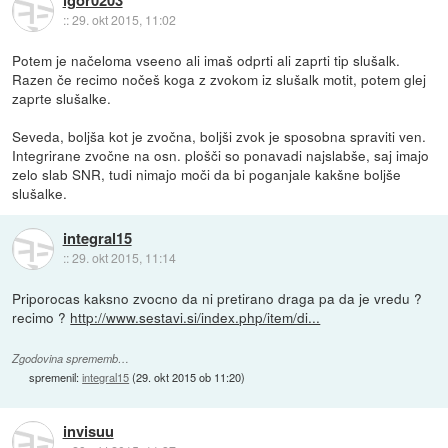
igor0203
::
29. okt 2015, 11:02
Potem je načeloma vseeno ali imaš odprti ali zaprti tip slušalk.
Razen če recimo nočeš koga z zvokom iz slušalk motit, potem glej
zaprte slušalke.
Seveda, boljša kot je zvočna, boljši zvok je sposobna spraviti ven.
Integrirane zvočne na osn. plošči so ponavadi najslabše, saj imajo
zelo slab SNR, tudi nimajo moči da bi poganjale kakšne boljše
slušalke.
integral15
::
29. okt 2015, 11:14
Priporocas kaksno zvocno da ni pretirano draga pa da je vredu ?
recimo ?
http://www.sestavi.si/index.php/item/di...
Zgodovina sprememb…
spremenil:
integral15
(
29. okt 2015 ob 11:20
)
invisuu