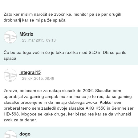
Zato ker mislim naročit še zvočnike, monitor pa še par drugih
drobnarij kar se mi pa že splača
MStrix
::
23. mar 2015, 09:13
Če bo pa tega več in če je taka razlika med SLO in DE se pa itq
splača
integral15
::
29. okt 2015, 08:49
Zdravo, odlocam se za nakup slusalk do 200€. Slusalke bom
uporabljal za gaming ampak me zanima ce je to res, da so gaming
slusalke precenjene in da nimajo dobrega zvoka. Kolikor sem
preberal temo sem zasledil dvoje slusalke AKG K550 in Sennheiser
HD-598. Mogoce se kake druge, ker bi rad res kar se da vrhunski
zvok za ta denar.
dogo