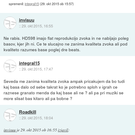
spremenil:
integral15
(
29. okt 2015 ob 15:57
)
invisuu
::
29. okt 2015, 16:55
Ne rabis. HD598 imajo flat reprodukcijo zvoka in ne nabijajo poleg
basov, kjer jih ni. Ce te slucajno ne zanima kvaliteta zvoka ali pod
kvaliteto razumes base poglej dre beats.
integral15
::
29. okt 2015, 17:47
Seveda me zanima kvaliteta zvoka ampak pricakujem da bo tudi
kaj basa dalo od sebe takrat ko je potrebno sploh v igrah ce
raznese granato menda da kaj base ali ne ? ali pa pri muziki se
more slisat bas kitaro ali pa bobne ?
Roadkill
::
29. okt 2015, 18:04
invisuu
je
29. okt 2015 ob 16:55
izjavil
: