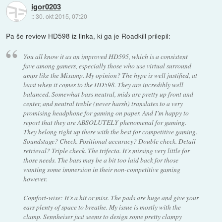
igor0203
::
30. okt 2015, 07:20
Pa še review HD598 iz linka, ki ga je Roadkill prilepil:
You all know it as an improved HD595, which is a consistent
fave among gamers, especially those who use virtual surround
amps like the Mixamp. My opinion? The hype is well justified, at
least when it comes to the HD598. They are incredibly well
balanced. Somewhat bass neutral, mids are pretty up front and
center, and neutral treble (never harsh) translates to a very
promising headphone for gaming on paper. And I'm happy to
report that they are ABSOLUTELY phenomenal for gaming.
They belong right up there with the best for competitive gaming.
Soundstage? Check. Positional accuracy? Double check. Detail
retrieval? Triple check. The trifecta. It's missing very little for
those needs. The bass may be a bit too laid back for those
wanting some immersion in their non-competitive gaming
however.
Comfort-wise: It's a hit or miss. The pads are huge and give your
ears plenty of space to breathe. My issue is mostly with the
clamp. Sennheiser just seems to design some pretty clampy