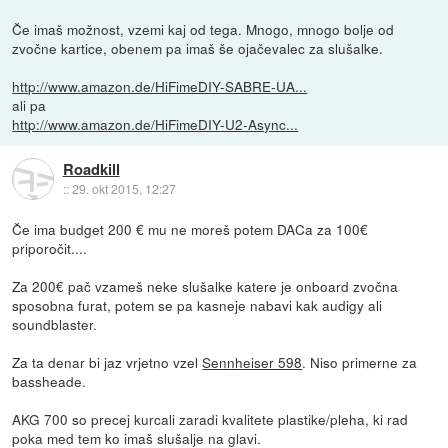
Če imaš možnost, vzemi kaj od tega. Mnogo, mnogo bolje od
zvočne kartice, obenem pa imaš še ojačevalec za slušalke.
http://www.amazon.de/HiFimeDIY-SABRE-UA...
ali pa
http://www.amazon.de/HiFimeDIY-U2-Async...
Roadkill
::
29. okt 2015, 12:27
Če ima budget 200 € mu ne moreš potem DACa za 100€
priporočit....
Za 200€ pač vzameš neke slušalke katere je onboard zvočna
sposobna furat, potem se pa kasneje nabavi kak audigy ali
soundblaster.
Za ta denar bi jaz vrjetno vzel
Sennheiser 598
. Niso primerne za
bassheade.
AKG 700 so precej kurcali zaradi kvalitete plastike/pleha, ki rad
poka med tem ko imaš slušalje na glavi.