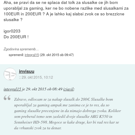
Aha, se pravi da se ne splaca dat tolk za slusalke ce jih bom
uporabljal za gaming, ker ne bo nobene razlike med slusalkami za
100EUR in 200EUR ? A je lahko kaj slabsi zvok ce so brezzicne
slusalke ?
igor0203
Do 200EUR !
Zgodovina sprememb…
spremenil:
integral15
(
29. okt 2015 ob 09:47
)
invisuu
::
29. okt 2015, 10:12
integral15
je
29. okt 2015 ob 08:49
izjavil
:
Zdravo, odlocam se za nakup slusalk do 200€. Slusalke bom
uporabljal za gaming ampak me zanima ce je to res, da so
gaming slusalke precenjene in da nimajo dobrega zvoka. Kolikor
sem preberal temo sem zasledil dvoje slusalke AKG K550 in
Sennheiser HD-598. Mogoce se kake druge, ker bi rad res kar se
da vrhunski zvok za ta denar.