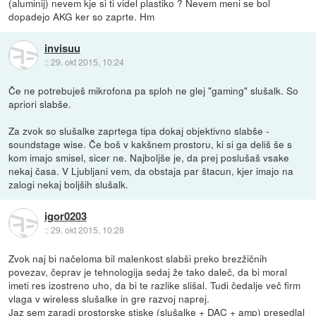
(aluminij) nevem kje si ti videl plastiko ? Nevem meni se bol
dopadejo AKG ker so zaprte. Hm
invisuu
::
29. okt 2015, 10:24
Če ne potrebuješ mikrofona pa sploh ne glej "gaming" slušalk. So
apriori slabše.
Za zvok so slušalke zaprtega tipa dokaj objektivno slabše -
soundstage wise. Če boš v kakšnem prostoru, ki si ga deliš še s
kom imajo smisel, sicer ne. Najboljše je, da prej poslušaš vsake
nekaj časa. V Ljubljani vem, da obstaja par štacun, kjer imajo na
zalogi nekaj boljših slušalk.
igor0203
::
29. okt 2015, 10:28
Zvok naj bi načeloma bil malenkost slabši preko brezžičnih
povezav, čeprav je tehnologija sedaj že tako daleč, da bi moral
imeti res izostreno uho, da bi te razlike slišal. Tudi čedalje več firm
vlaga v wireless slušalke in gre razvoj naprej.
Jaz sem zaradi prostorske stiske (slušalke + DAC + amp) presedlal