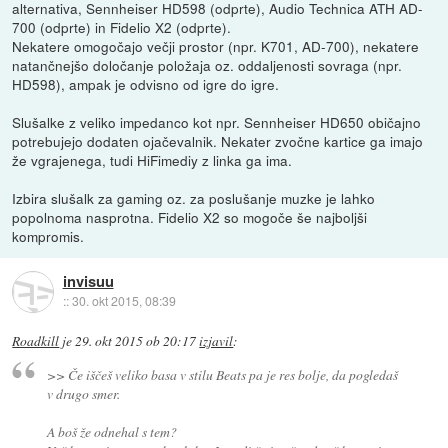
alternativa, Sennheiser HD598 (odprte), Audio Technica ATH AD-
700 (odprte) in Fidelio X2 (odprte).
Nekatere omogočajo večji prostor (npr. K701, AD-700), nekatere
natančnejšo določanje položaja oz. oddaljenosti sovraga (npr.
HD598), ampak je odvisno od igre do igre.
Slušalke z veliko impedanco kot npr. Sennheiser HD650 običajno
potrebujejo dodaten ojačevalnik. Nekater zvočne kartice ga imajo
že vgrajenega, tudi HiFimediy z linka ga ima.
Izbira slušalk za gaming oz. za poslušanje muzke je lahko
popolnoma nasprotna. Fidelio X2 so mogoče še najboljši
kompromis.
invisuu
::
30. okt 2015, 08:39
Roadkill
je
29. okt 2015 ob 20:17
izjavil
:
>> Če iščeš veliko basa v stilu Beats pa je res bolje, da pogledaš
v drugo smer.
A boš že odnehal s tem?