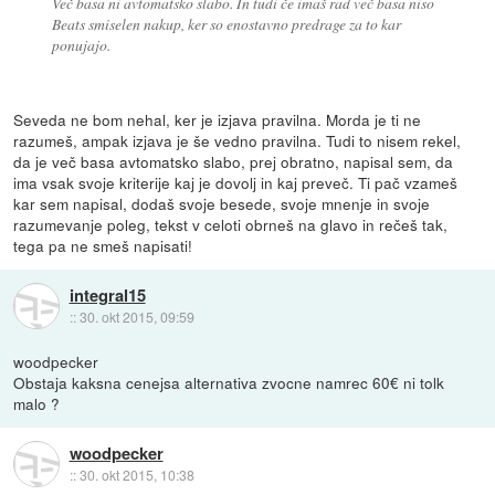
Več basa ni avtomatsko slabo. In tudi če imaš rad več basa niso
Beats smiselen nakup, ker so enostavno predrage za to kar
ponujajo.
Seveda ne bom nehal, ker je izjava pravilna. Morda je ti ne
razumeš, ampak izjava je še vedno pravilna. Tudi to nisem rekel,
da je več basa avtomatsko slabo, prej obratno, napisal sem, da
ima vsak svoje kriterije kaj je dovolj in kaj preveč. Ti pač vzameš
kar sem napisal, dodaš svoje besede, svoje mnenje in svoje
razumevanje poleg, tekst v celoti obrneš na glavo in rečeš tak,
tega pa ne smeš napisati!
integral15
::
30. okt 2015, 09:59
woodpecker
Obstaja kaksna cenejsa alternativa zvocne namrec 60€ ni tolk
malo ?
woodpecker
::
30. okt 2015, 10:38