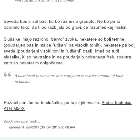
Seveda boš slišal bas, ko bo razneslo granato. Ne bo pa to
bobnelo tako, da ti bo razbijalo po glavi, če razumeš kaj mislim.
Slušalke imajo različno "barvo" zvoka, nekatere so bolj temne
(poudarjen bas in malce "utišan" na visokih tonih), nekatere pa bolj
svetle (poudarjeni visoki toni in "utišani" basi). Imaš pa tudi
slušalke, ki so nevtralne in ne poudarjajo nobenega frek. spektra,
zato so nekaterim dolgočasne.
A bass head is someone who enjoys an excessive amount of bass
in music.
Pozabil sem še na te slušalke, po tujini jih hvalijo.
Audio-Technica
ATH-M50X
Zgodovina sprememb…
spremenil:
igor0203
(
30. okt 2015 ob 06:44
)