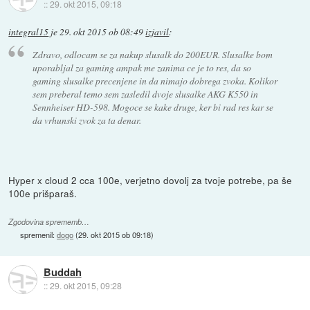
::
29. okt 2015, 09:18
integral15
je
29. okt 2015 ob 08:49
izjavil
:
Zdravo, odlocam se za nakup slusalk do 200EUR. Slusalke bom
uporabljal za gaming ampak me zanima ce je to res, da so
gaming slusalke precenjene in da nimajo dobrega zvoka. Kolikor
sem preberal temo sem zasledil dvoje slusalke AKG K550 in
Sennheiser HD-598. Mogoce se kake druge, ker bi rad res kar se
da vrhunski zvok za ta denar.
Hyper x cloud 2 cca 100e, verjetno dovolj za tvoje potrebe, pa še
100e prišparaš.
Zgodovina sprememb…
spremenil:
dogo
(
29. okt 2015 ob 09:18
)
Buddah
::
29. okt 2015, 09:28