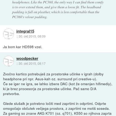
headphones. Like the PC360, the only way I can find them comfy
is to over extend them, and give them a loose fit. The headband
padding is full on pleather, which is less comfortable than the
PC360's velour padding.
integral15
::
30. okt 2015, 08:09
Ja bom kar HD598 vzel.
woodpecker
::
30. okt 2015, 08:17
Zvočno kartico potrebuješ za prostorske učinke v igrah (dolby
headphone pri npr. Asus-kah oz. surround pri creative-u).
Če se iger ne igra, se lahko izbere DAC (kot že omenjen hifimediy),
ki je brez procesorja za prostorske učinke. Pač samo D/A
pretvorba.
Glede slušalk je potrebno ločiti med zaprtimi in odprtimi. Odprte
omogočajo občutek večjega prostora, z zaprtimi ne motiš soseda.
Za gaming so znane AKG K701 (oz. q701), K550 so njihova zaprta