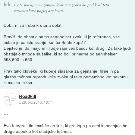
Ce te slucajno ne zanima kvaliteta zvoka ali pod kvaliteto
razumes base poglej dre beats.
Dobr, ni se treba kretena delat.
Praviš, da obstaja samo sennheiser zvok, ki je referenca, vse
ostalo je pa isto sranje, kot če Beats kupiš?
Dejstvo je, da imajo eni ljudje raje več basov kot drugi. Za take ljudi
obstajajo mnoge slušalke, ki so bolj primerne od sennheiser
598,600 in 650.
Prav tako človeku, ki kupuje slušalke za gejmanje, filme in pa
glasbo točnost reprodukcije zvoka ni tako pomembno kot nekomu
ki muzko miksa.
Roadkill
::
29. okt 2015, 18:11
---
Evo Integraj, tle imaš še en link, ki gre lepo po ceni in ocenjuje še
druge aspekte kot studijsko točnost: