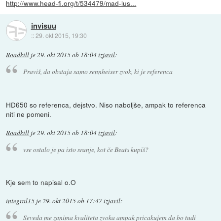
http://www.head-fi.org/t/534479/mad-lus...
invisuu
::
29. okt 2015, 19:30
Roadkill
je
29. okt 2015 ob 18:04
izjavil
:
Praviš, da obstaja samo sennheiser zvok, ki je referenca
HD650 so referenca, dejstvo. Niso naboljše, ampak to referenca
niti ne pomeni.
Roadkill
je
29. okt 2015 ob 18:04
izjavil
:
vse ostalo je pa isto sranje, kot če Beats kupiš?
Kje sem to napisal o.O
integral15
je
29. okt 2015 ob 17:47
izjavil
:
Seveda me zanima kvaliteta zvoka ampak pricakujem da bo tudi