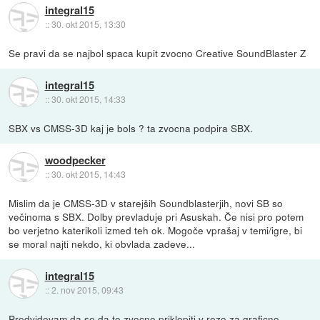
integral15
::
30. okt 2015, 13:30
Se pravi da se najbol spaca kupit zvocno Creative SoundBlaster Z
integral15
::
30. okt 2015, 14:33
SBX vs CMSS-3D kaj je bols ? ta zvocna podpira SBX.
woodpecker
::
30. okt 2015, 14:43
Mislim da je CMSS-3D v starejših Soundblasterjih, novi SB so
večinoma s SBX. Dolby prevladuje pri Asuskah. Če nisi pro potem
bo verjetno katerikoli izmed teh ok. Mogoče vprašaj v temi/igre, bi
se moral najti nekdo, ki obvlada zadeve...
integral15
::
2. nov 2015, 09:43
Predvidevam da se da to zvocno priklopiti v rezo za graficno