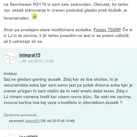
na Sennheiser RS170 in sem zelo zadovoljen. Občutek, ko lahko
npr. sesaš stanovanje in zraven poslušaš glasbo prek slušalk, je
fenomenalen.
Sicer pa prodajam stare modificirane slušalke,
Fostex T50RP
. Če si
iz LJ in te zanima, ti jih lahko posodim na test in se potem odločiš
ali ti ustrezajo ali ne.
integral15
::
29. okt 2015, 10:42
invisuu
Saj ne gledam gaming slusalk. Zdaj kar se tice okolice, to je
racunalniska soba kjer sem samo jast pa polek dnevna soba kjer je
zvecer prizgan tv sam mislim da to nebi smelo delat tezav. Zdaj v
LJ nimam namena hodit ker nisem ravno blizu. Se neki me zanima,
zvocna kartica ima kaj veze s kvaliteto in izkoristkom slusalk ?
Zgodovina sprememb…
spremenil:
integral15
(
29. okt 2015 ob 10:49
)