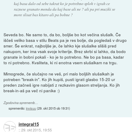
kaj basa dalo od sebe takrat ko je potrebno sploh v igrah ce
raznese granato menda da kaj base ali ne ? ali pa pri muziki se
more slisat bas kitaro ali pa bobne ?
Seveda bo. Ne samo to, da bo, boljše bo kot večina slušalk. Če
iščeš veliko basa v stilu Beats pa je res bolje, da pogledaš v drugo
smer. Še enkrat, najboljše je, če lahko kje slušalke slišiš pred
nakupom, ker ima vsak svoje kriterije. Brez skrbi si lahko, da bodo
granate in bobni pokali - ko je to potrebno. Ne bo pa basa, kadar
to ni potrebno. Kvaliteta, ki ni enotna vsem slušalkam na trgu.
Mimogrede, če slučajno ne veš, pri malo boljših slušalkah je
potreben "break-in". Ko jih kupiš, pusti igrati glasbo 15-20 ur
preden začneš igre nabijati z rezkavim glasom streljanja. Ko jih
break-in-aš pa več ni panike :)
Zgodovina sprememb…
spremenilo:
invisuu
(
29. okt 2015 ob 19:31
)
integral15
::
29. okt 2015, 19:55