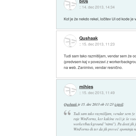
bi0s
::
14. dec 2013, 14:34
Kot je že nekdo rekel, ločitev UI od kode je
Qushaak
::
15. dec 2013, 11:23
Tudi sam tako razmišljam, vendar sem že od v
(predvsem kaj v povezavi z worker/background
na web. Zanimivo, vendar resnično.
mihies
::
15. dec 2013, 11:49
Qushaak
je
15. dec 2013 ob 11:23
izjavil
:
Tudi sam tako razmišljam, vendar sem že o
raje WinForms, ker kakšne reči je še vsee
worker/background "nitmi"). Pa dosti jih j
WinForms-ih ter da jih preveč spominja n