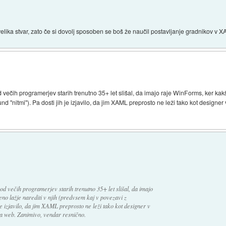
 velika stvar, zato če si dovolj sposoben se boš že naučil postavljanje gradnikov v 
ečih programerjev starih trenutno 35+ let slišal, da imajo raje WinForms, ker kakšn
 "nitmi"). Pa dosti jih je izjavilo, da jim XAML preprosto ne leži tako kot designe
d večih programerjev starih trenutno 35+ let slišal, da imajo
no lažje narediti v njih (predvsem kaj v povezavi z
e izjavilo, da jim XAML preprosto ne leži tako kot designer v
a web. Zanimivo, vendar resnično.