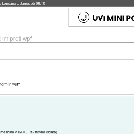
s ob 06:09
orm proti wpf
nform in wpf?
esnika v XAML (tekstovna oblika)