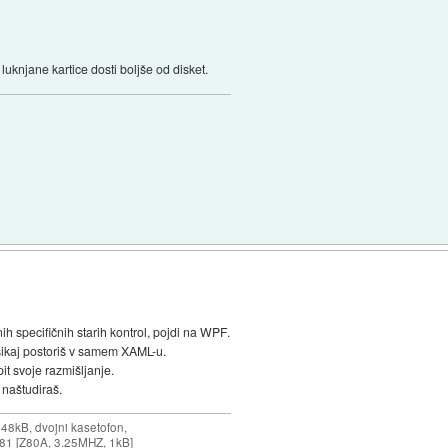
so luknjane kartice dosti boljše od disket.
h specifičnih starih kontrol, pojdi na WPF.
sikaj postoriš v samem XAML-u.
t svoje razmišljanje.
 naštudiraš.
 48kB, dvojni kasetofon,
X-81 [Z80A, 3.25MHZ, 1kB]