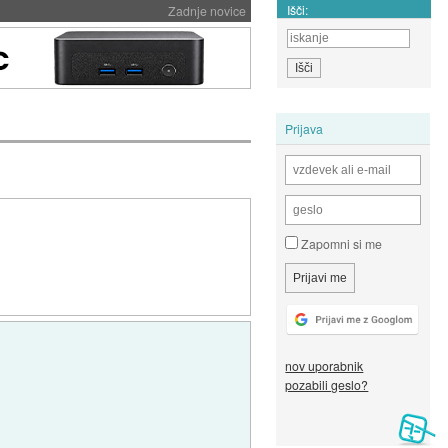
Išči:
Zadnje novice
Prijava
Zapomni si me
nov uporabnik
pozabili geslo?