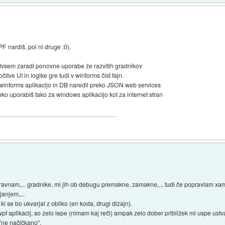
F nardiš, pol ni druge :0).
edvsem zaradi ponovne uporabe že razvitih gradnikov
čitve UI in logike gre tudi v winforms čist fajn.
informs aplikacijo in DB naredil preko JSON web services
ahko uporabiš tako za windows aplikacijo kot za internet stran
ravnam,... gradnike, mi jih ob debugu premakne, zamakne,... tudi če popravlam xaml
janjem,...
 se bo ukvarjal z obliko (en koda, drugi dizajn).
f aplikacij, so zelo lepe (nimam kaj reči) ampak zelo dober približek mi uspe ustva
 "ne načičkano".