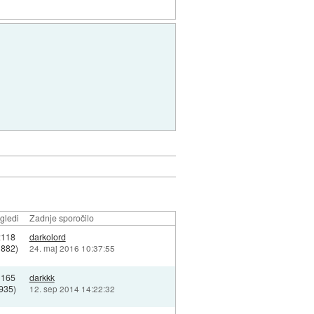
gledi
Zadnje sporočilo
2118
darkolord
1882)
24. maj 2016 10:37:55
1165
darkkk
935)
12. sep 2014 14:22:32