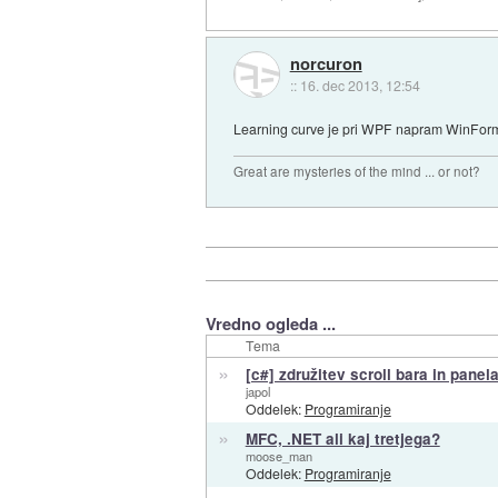
norcuron
::
16. dec 2013, 12:54
Learning curve je pri WPF napram WinForms
Great are mysteries of the mind ... or not?
Vredno ogleda ...
Tema
»
[c#] združitev scroll bara in pane
japol
Oddelek:
Programiranje
»
MFC, .NET ali kaj tretjega?
moose_man
Oddelek:
Programiranje