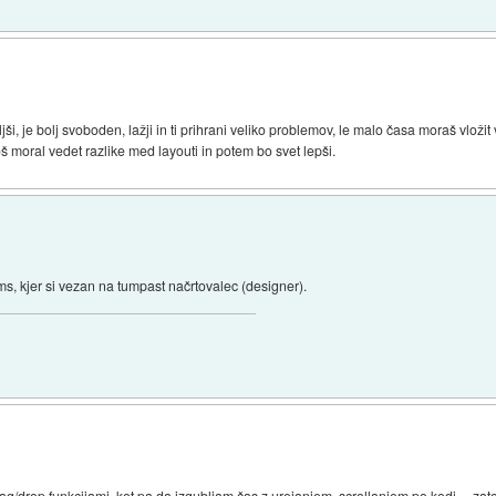
ši, je bolj svoboden, lažji in ti prihrani veliko problemov, le malo časa moraš vložit 
oš moral vedet razlike med layouti in potem bo svet lepši.
, kjer si vezan na tumpast načrtovalec (designer).
g/drop funkcijami, kot pa da izgubljam čas z urejanjem, scrollanjem po kodi,... z