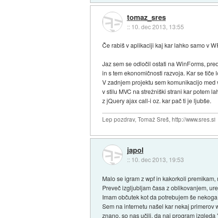
tomaz_sres
::
10. dec 2013, 13:55
Če rabiš v aplikaciji kaj kar lahko samo v WP
Jaz sem se odločil ostati na WinForms, pr
in s tem ekonomičnosti razvoja. Kar se tiče lo
V zadnjem projektu sem komunikacijo med w
v stilu MVC na strežniški strani kar potem l
z jQuery ajax call-i oz. kar pač ti je ljubše.
Lep pozdrav, Tomaž Sreš, http://www.sres.si
japol
::
10. dec 2013, 19:53
Malo se igram z wpf in kakorkoli premikam, 
Preveč izgljubljam časa z oblikovanjem, ure
Imam občutek kot da potrebujem še nekoga ki
Sem na internetu našel kar nekaj primerov wp
znano, so nas učili, da naj program izgleda