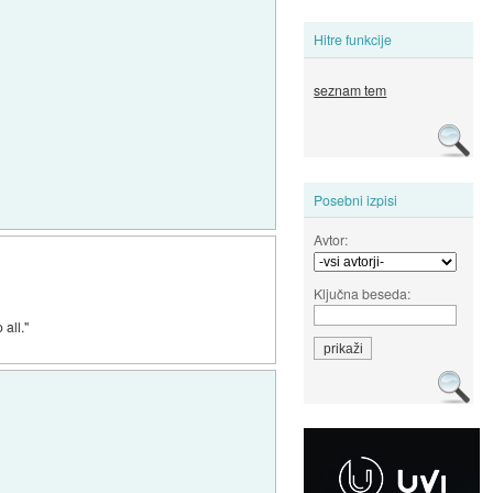
Hitre funkcije
seznam tem
Posebni izpisi
Avtor:
Ključna beseda:
all."