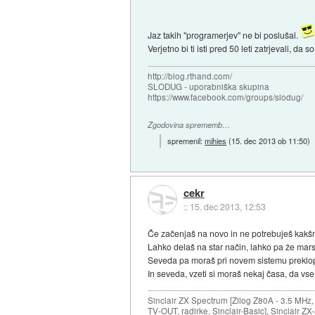
Jaz takih "programerjev" ne bi poslušal.
Verjetno bi ti isti pred 50 leti zatrjevali, da 
http://blog.rthand.com/
SLODUG - uporabniška skupina
https://www.facebook.com/groups/slodug/
Zgodovina sprememb…
spremenil:
mihies
(
15. dec 2013 ob 11:50
)
cekr
::
15. dec 2013, 12:53
Če začenjaš na novo in ne potrebuješ kakšni
Lahko delaš na star način, lahko pa že mar
Seveda pa moraš pri novem sistemu preklopi
In seveda, vzeti si moraš nekaj časa, da vse
Sinclair ZX Spectrum [Zilog Z80A - 3.5 MHz,
TV-OUT, radirke, Sinclair-Basic], Sinclair Z