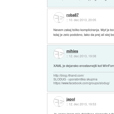
roba87
::
10. dec 2013, 20:05
Nevem zakaj toliko kompliciranja. Wpf je bolj
kdaj je zelo podobno, tako da prej ali slej b
mihies
::
12. dec 2013, 19:08
XAML je dejansko enostavnejši kot WinForms
http://blog.rthand.com/
SLODUG - uporabniška skupina
https://www.facebook.com/groups/slodug/
japol
::
12. dec 2013, 19:53
Ja, samo imam raje določene elemente z dra