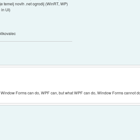
je temelj novih .net ogrodij (WinRT, WP)
in UI)
blikovalec
 Window Forms can do, WPF can, but what WPF can do, Window Forms cannot do 