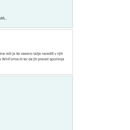
XAML.
e reči je še vseeno lažje narediti v njih
r v WinForms-ih ter da jih preveč spominja