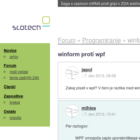
BMW v vozilih začel predvajati reklame
::
dane
Forum
»
Programiranje
»
winf
Novice
winform proti wpf
arhiv
Forum
japol
mali oglasi
::
7. dec 2013, 09:38
teme zadnjih 24h
Članki
Zakaj pisati v wpf? V čem je razlika med wi
Zaposlitve
brskaj
mihies
Ostalo
::
7. dec 2013, 15:41
pravila
Par razlogov:
WPF omogoča zapis uporabniškega vm