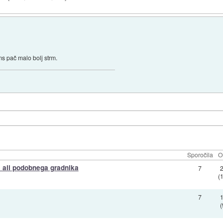
 pač malo bolj strm.
Sporočila
O
la ali podobnega gradnika
7
(
7
(