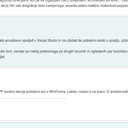
m da je čim več drag/drop dela narejenega, seveda potem kakšno malenkost popra
 nato enostavno vpelješ v Visual Studio in mu dodaš še potrebno kodo v ozadju, o
dio-tom, vendar po nekaj prebranega po drugih forumih in ogledanih par tutorialov
jat.
F kontrol deluje podobno kot v WinForms. Lahko, noben ti ne brani. O smiselnosti