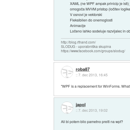
XAML (ne WPF ampak prinicip je isti) 
omogoča MVVM pristop (ločitev logike 
V osnovi je vektorski
Fleksibilen do onemoglosti
Animacije
Ločeno lahko sodeluje razvijalec in o
http://blog.rthand.com/
SLODUG - uporabniška skupina
https://www.facebook.com/groups/slodug/
roba87
::
7. dec 2013, 16:45
"WPF is a replacement for WinForms. What
japol
::
7. dec 2013, 19:02
Ali bi potem bilo pametno preiti na wpf?