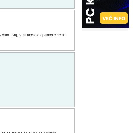
v xaml. Saj, če si android aplikacije delal
ato da bo recimo en gumb na pravem