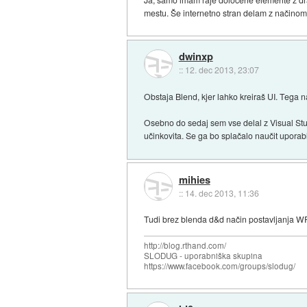
mestu. Še internetno stran delam z načino
dwinxp
::
12. dec 2013, 23:07
Obstaja Blend, kjer lahko kreiraš UI. Tega
Osebno do sedaj sem vse delal z Visual Stu
učinkovita. Se ga bo splačalo naučit uporabl
mihies
::
14. dec 2013, 11:36
Tudi brez blenda d&d način postavljanja WP
http://blog.rthand.com/
SLODUG - uporabniška skupina
https://www.facebook.com/groups/slodug/