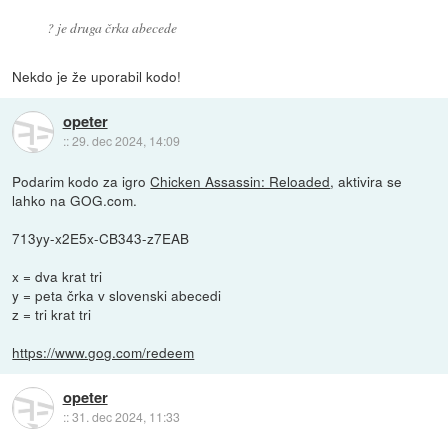
? je druga črka abecede
Nekdo je že uporabil kodo!
opeter
::
29. dec 2024, 14:09
Podarim kodo za igro
Chicken Assassin: Reloaded
, aktivira se
lahko na GOG.com.
713yy-x2E5x-CB343-z7EAB
x = dva krat tri
y = peta črka v slovenski abecedi
z = tri krat tri
https://www.gog.com/redeem
opeter
::
31. dec 2024, 11:33