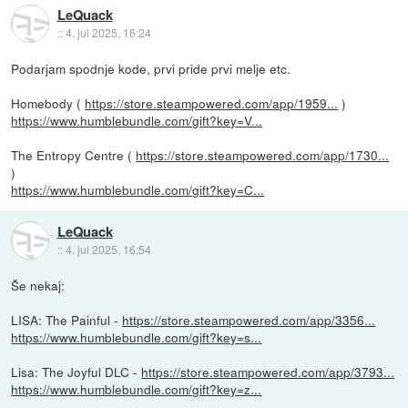
LeQuack
::
4. jul 2025, 16:24
Podarjam spodnje kode, prvi pride prvi melje etc.
Homebody (
https://store.steampowered.com/app/1959...
)
https://www.humblebundle.com/gift?key=V...
The Entropy Centre (
https://store.steampowered.com/app/1730...
)
https://www.humblebundle.com/gift?key=C...
LeQuack
::
4. jul 2025, 16:54
Še nekaj:
LISA: The Painful -
https://store.steampowered.com/app/3356...
https://www.humblebundle.com/gift?key=s...
Lisa: The Joyful DLC -
https://store.steampowered.com/app/3793...
https://www.humblebundle.com/gift?key=z...