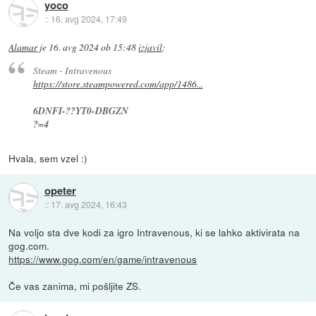
yoco
::
16. avg 2024, 17:49
Alamar
je
16. avg 2024 ob 15:48
izjavil
:
Steam - Intravenous
https://store.steampowered.com/app/1486...
6DNFI-??YT0-DBGZN
?=4
Hvala, sem vzel :)
opeter
::
17. avg 2024, 16:43
Na voljo sta dve kodi za igro Intravenous, ki se lahko aktivirata na
gog.com.
https://www.gog.com/en/game/intravenous
Če vas zanima, mi pošljite ZS.