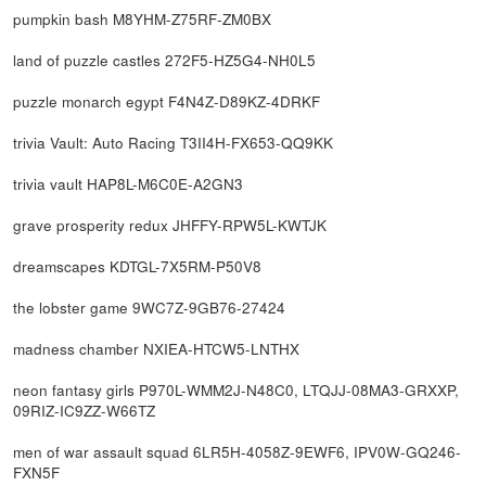
pumpkin bash M8YHM-Z75RF-ZM0BX
land of puzzle castles 272F5-HZ5G4-NH0L5
puzzle monarch egypt F4N4Z-D89KZ-4DRKF
trivia Vault: Auto Racing T3II4H-FX653-QQ9KK
trivia vault HAP8L-M6C0E-A2GN3
grave prosperity redux JHFFY-RPW5L-KWTJK
dreamscapes KDTGL-7X5RM-P50V8
the lobster game 9WC7Z-9GB76-27424
madness chamber NXIEA-HTCW5-LNTHX
neon fantasy girls P970L-WMM2J-N48C0, LTQJJ-08MA3-GRXXP,
09RIZ-IC9ZZ-W66TZ
men of war assault squad 6LR5H-4058Z-9EWF6, IPV0W-GQ246-
FXN5F