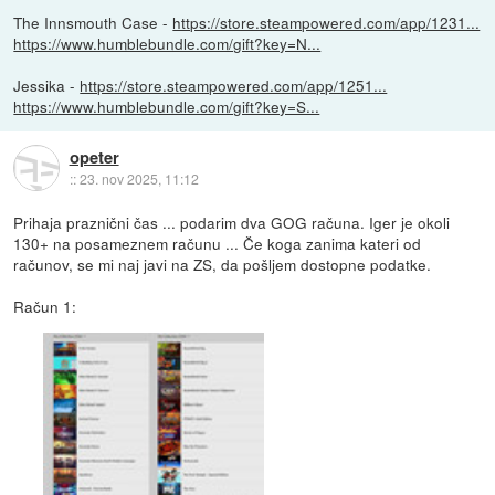
The Innsmouth Case -
https://store.steampowered.com/app/1231...
https://www.humblebundle.com/gift?key=N...
Jessika -
https://store.steampowered.com/app/1251...
https://www.humblebundle.com/gift?key=S...
opeter
::
23. nov 2025, 11:12
Prihaja praznični čas ... podarim dva GOG računa. Iger je okoli
130+ na posameznem računu ... Če koga zanima kateri od
računov, se mi naj javi na ZS, da pošljem dostopne podatke.
Račun 1: