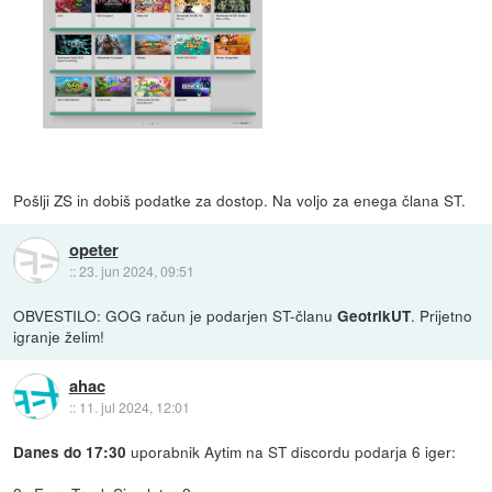
Pošlji ZS in dobiš podatke za dostop. Na voljo za enega člana ST.
opeter
::
23. jun 2024, 09:51
OBVESTILO: GOG račun je podarjen ST-članu
. Prijetno
GeotrikUT
igranje želim!
ahac
::
11. jul 2024, 12:01
uporabnik Aytim na ST discordu podarja 6 iger:
Danes do 17:30