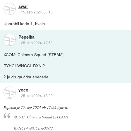
swar
::
15. sep 2024, 08:15
Uporabil kodo 1, hvala
Pepelka
::
25. sep 2024, 17:52
XCOM: Chimera Squad (STEAM)
RYHCI-WNCCL-RXNI?
? je druga črka abecede
yoco
::
25. sep 2024, 18:20
Pepelka
je
25. sep 2024 ob 17:52
izjavil
:
XCOM: Chimera Squad (STEAM)
RYHCI-WNCCL-RXNI?