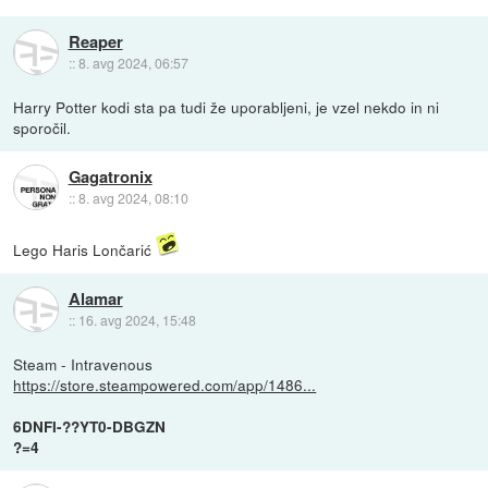
Reaper
::
8. avg 2024, 06:57
Harry Potter kodi sta pa tudi že uporabljeni, je vzel nekdo in ni
sporočil.
Gagatronix
::
8. avg 2024, 08:10
Lego Haris Lončarić
Alamar
::
16. avg 2024, 15:48
Steam - Intravenous
https://store.steampowered.com/app/1486...
6DNFI-??YT0-DBGZN
?=4