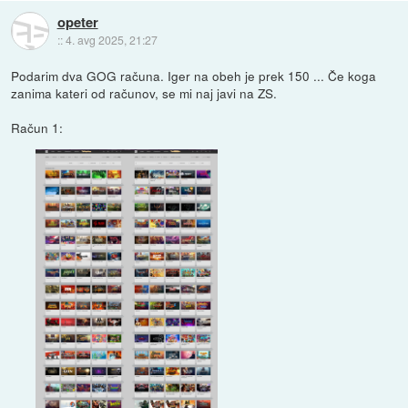
opeter
::
4. avg 2025, 21:27
Podarim dva GOG računa. Iger na obeh je prek 150 ... Če koga
zanima kateri od računov, se mi naj javi na ZS.
Račun 1: