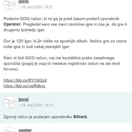
jocoj
::
18. avg 2024, 18:51
Podarim GOG račun, ki mi ga je pred časom podaril uporabnik
. Pregledal sem vse meni zanimive igre in čas je, da gre k
Operater
drugemu ljubitelju iger.
Gor je 120 iger, ki jih vidite na spodnjih slikah. Večino gre za razne
indie igre in tudi nekaj starejših iger.
Kdor si želi GOG račun, naj me kontaktira preko zasebnega
sporočila (pogoj je vsaj tri mesece registriran račun na slo-tech
forumu).
https://ibb.co/8Y1GQzd
https://ibb.co/vwRdbyc
jocoj
::
18. avg 2024, 19:15
Zgornji račun je podarjen uporabniku
.
BStard
opeter