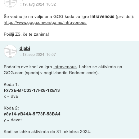
::
19. avg 2024, 10:32
Še vedno je na voljo ena GOG koda za igro
(prvi del):
Intravenous
https://www.gog.com/en/game/intravenous
Pošlji ZS, če te zanima!
djabi
::
13. sep 2024, 16:07
Podarim dve kodi za igro
Intravenous
. Lahko se aktivirata na
GOG.com (spodaj v nogi izberite Redeem code).
Koda 1:
Fx7xE-B7C33-17Fx8-1xE13
x = dva
Koda 2:
y8y14-yB44A-5F73F-58BA4
y = devet
Kodi se lahko aktivirata do 31. oktobra 2024.