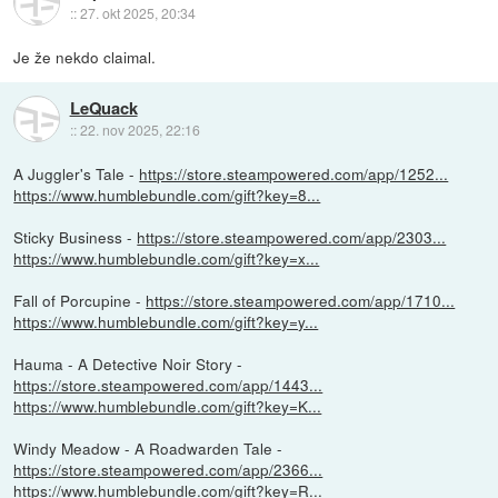
::
27. okt 2025, 20:34
Je že nekdo claimal.
LeQuack
::
22. nov 2025, 22:16
A Juggler's Tale -
https://store.steampowered.com/app/1252...
https://www.humblebundle.com/gift?key=8...
Sticky Business -
https://store.steampowered.com/app/2303...
https://www.humblebundle.com/gift?key=x...
Fall of Porcupine -
https://store.steampowered.com/app/1710...
https://www.humblebundle.com/gift?key=y...
Hauma - A Detective Noir Story -
https://store.steampowered.com/app/1443...
https://www.humblebundle.com/gift?key=K...
Windy Meadow - A Roadwarden Tale -
https://store.steampowered.com/app/2366...
https://www.humblebundle.com/gift?key=R...