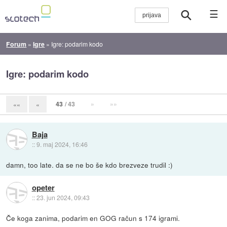
☰
Forum
»
Igre
»
Igre: podarim kodo
Igre: podarim kodo
43
/ 43
»
»»
««
«
Baja
::
9. maj 2024, 16:46
damn, too late. da se ne bo še kdo brezveze trudil :)
opeter
::
23. jun 2024, 09:43
Če koga zanima, podarim en GOG račun s 174 igrami.