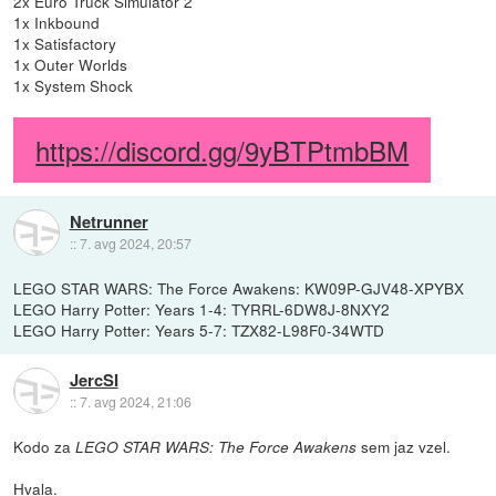
2x Euro Truck Simulator 2
1x Inkbound
1x Satisfactory
1x Outer Worlds
1x System Shock
https://discord.gg/9yBTPtmbBM
Netrunner
::
7. avg 2024, 20:57
LEGO STAR WARS: The Force Awakens: KW09P-GJV48-XPYBX
LEGO Harry Potter: Years 1-4: TYRRL-6DW8J-8NXY2
LEGO Harry Potter: Years 5-7: TZX82-L98F0-34WTD
JercSI
::
7. avg 2024, 21:06
Kodo za
sem jaz vzel.
LEGO STAR WARS: The Force Awakens
Hvala.