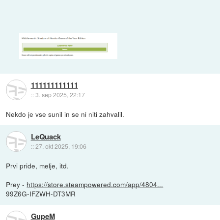
111111111111
::
3. sep 2025, 22:17
Nekdo je vse sunil in se ni niti zahvalil.
LeQuack
::
27. okt 2025, 19:06
Prvi pride, melje, itd.
Prey -
https://store.steampowered.com/app/4804...
99Z6G-IFZWH-DT3MR
GupeM