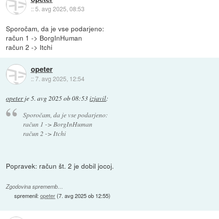
::
5. avg 2025, 08:53
Sporočam, da je vse podarjeno:
račun 1 -> BorgInHuman
račun 2 -> Itchi
opeter
::
7. avg 2025, 12:54
opeter
je
5. avg 2025 ob 08:53
izjavil
:
Sporočam, da je vse podarjeno:
račun 1 -> BorgInHuman
račun 2 -> Itchi
Popravek: račun št. 2 je dobil jocoj.
Zgodovina sprememb…
spremenil:
opeter
(
7. avg 2025 ob 12:55
)