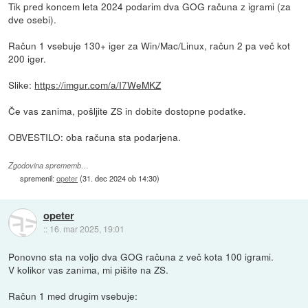
Tik pred koncem leta 2024 podarim dva GOG računa z igrami (za
dve osebi).
Račun 1 vsebuje 130+ iger za Win/Mac/Linux, račun 2 pa več kot
200 iger.
Slike:
https://imgur.com/a/I7WeMKZ
Če vas zanima, pošljite ZS in dobite dostopne podatke.
OBVESTILO: oba računa sta podarjena.
Zgodovina sprememb…
spremenil:
opeter
(
31. dec 2024 ob 14:30
)
opeter
::
16. mar 2025, 19:01
Ponovno sta na voljo dva GOG računa z več kota 100 igrami.
V kolikor vas zanima, mi pišite na ZS.
Račun 1 med drugim vsebuje: