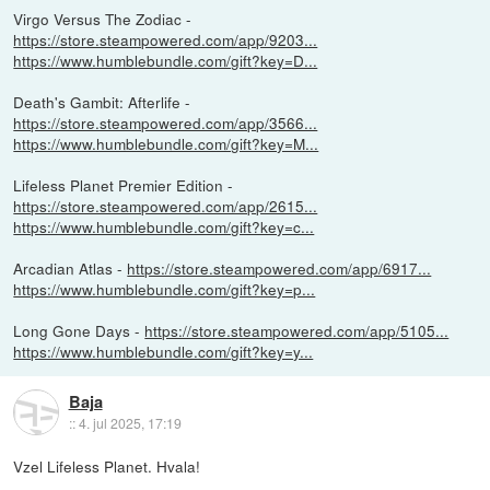
Virgo Versus The Zodiac -
https://store.steampowered.com/app/9203...
https://www.humblebundle.com/gift?key=D...
Death's Gambit: Afterlife -
https://store.steampowered.com/app/3566...
https://www.humblebundle.com/gift?key=M...
Lifeless Planet Premier Edition -
https://store.steampowered.com/app/2615...
https://www.humblebundle.com/gift?key=c...
Arcadian Atlas -
https://store.steampowered.com/app/6917...
https://www.humblebundle.com/gift?key=p...
Long Gone Days -
https://store.steampowered.com/app/5105...
https://www.humblebundle.com/gift?key=y...
Baja
::
4. jul 2025, 17:19
Vzel Lifeless Planet. Hvala!