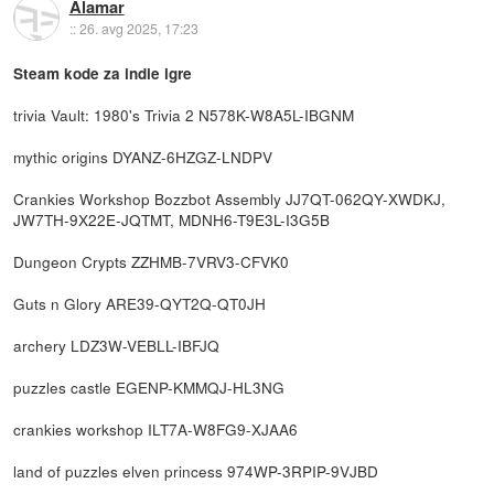
Alamar
::
26. avg 2025, 17:23
Steam kode za indie igre
trivia Vault: 1980's Trivia 2 N578K-W8A5L-IBGNM
mythic origins DYANZ-6HZGZ-LNDPV
Crankies Workshop Bozzbot Assembly JJ7QT-062QY-XWDKJ,
JW7TH-9X22E-JQTMT, MDNH6-T9E3L-I3G5B
Dungeon Crypts ZZHMB-7VRV3-CFVK0
Guts n Glory ARE39-QYT2Q-QT0JH
archery LDZ3W-VEBLL-IBFJQ
puzzles castle EGENP-KMMQJ-HL3NG
crankies workshop ILT7A-W8FG9-XJAA6
land of puzzles elven princess 974WP-3RPIP-9VJBD