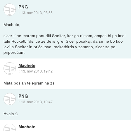
PNG
::
13. nov 2013, 08:55
Machete,
sicer ti ne morem ponuditi Shelter, ker ga nimam, ampak bi pa imel
tale Rocketbirds, če že deliš igre. Sicer počakaj, da se ne bo kdo
javil s Shelter in pričakoval rocketbirds v zameno, sicer se pa
priporočam.
Machete
::
13. nov 2013, 19:42
Mata poslan telegram na zs.
PNG
::
13. nov 2013, 19:47
Hvala :)
Machete