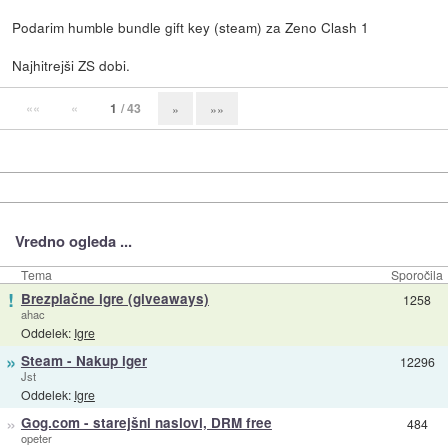
Podarim humble bundle gift key (steam) za Zeno Clash 1
Najhitrejši ZS dobi.
««
«
1
/ 43
»
»»
Vredno ogleda ...
Tema
Sporočila
!
Brezplačne igre (giveaways)
1258
ahac
Oddelek:
Igre
»
Steam - Nakup iger
12296
Jst
Oddelek:
Igre
»
Gog.com - starejšni naslovi, DRM free
484
opeter