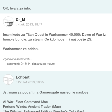
OK, hvala za info.
Dr_M
::
4. okt 2013, 18:47
Imam kodo za Titan Quest in Warhammer 40,000: Dawn of War iz
humble bundle, za steam. Ce kdo hoce, mi naj poslje ZS.
Warhammer ze oddan.
Zgodovina sprememb…
spremenil:
Dr_M
(
4. okt 2013 ob 19:20
)
Echbart
::
22. okt 2013, 19:25
Jst imam za podarit na Gamersgate naslednje naslove.
AI War: Fleet Command Mac
Fortune Winds: Ancient Trader (Mac)
The Witcher: Enhanced Edition Director's Cut (Mac)