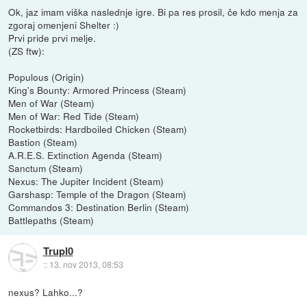
Ok, jaz imam viška naslednje igre. Bi pa res prosil, če kdo menja za
zgoraj omenjeni Shelter :)
Prvi pride prvi melje.
(ZS ftw):
Populous (Origin)
King's Bounty: Armored Princess (Steam)
Men of War (Steam)
Men of War: Red Tide (Steam)
Rocketbirds: Hardboiled Chicken (Steam)
Bastion (Steam)
A.R.E.S. Extinction Agenda (Steam)
Sanctum (Steam)
Nexus: The Jupiter Incident (Steam)
Garshasp: Temple of the Dragon (Steam)
Commandos 3: Destination Berlin (Steam)
Battlepaths (Steam)
Trupl0
::
13. nov 2013, 08:53
nexus? Lahko...?