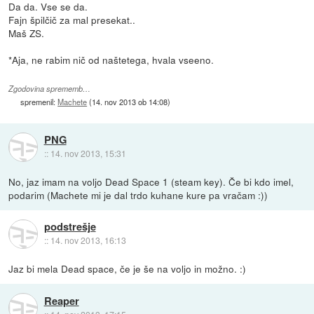
Da da. Vse se da.
Fajn špilčič za mal presekat..
Maš ZS.
*Aja, ne rabim nič od naštetega, hvala vseeno.
Zgodovina sprememb…
spremenil:
Machete
(
14. nov 2013 ob 14:08
)
PNG
::
14. nov 2013, 15:31
No, jaz imam na voljo Dead Space 1 (steam key). Če bi kdo imel,
podarim (Machete mi je dal trdo kuhane kure pa vračam :))
podstrešje
::
14. nov 2013, 16:13
Jaz bi mela Dead space, če je še na voljo in možno. :)
Reaper