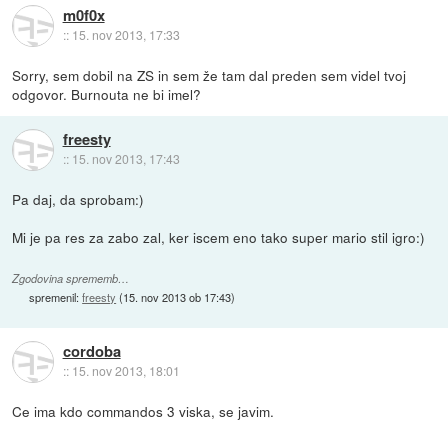
m0f0x
::
15. nov 2013, 17:33
Sorry, sem dobil na ZS in sem že tam dal preden sem videl tvoj
odgovor. Burnouta ne bi imel?
freesty
::
15. nov 2013, 17:43
Pa daj, da sprobam:)
Mi je pa res za zabo zal, ker iscem eno tako super mario stil igro:)
Zgodovina sprememb…
spremenil:
freesty
(
15. nov 2013 ob 17:43
)
cordoba
::
15. nov 2013, 18:01
Ce ima kdo commandos 3 viska, se javim.