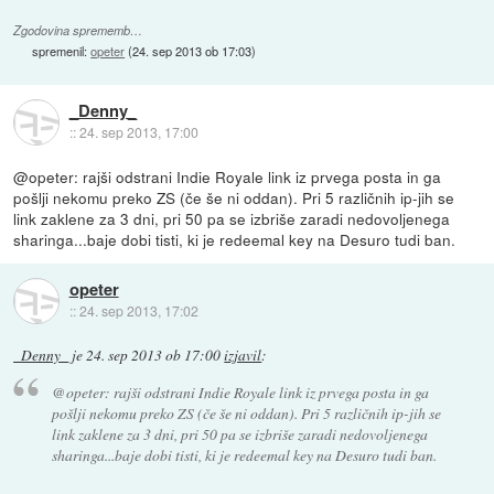
Zgodovina sprememb…
spremenil:
opeter
(
24. sep 2013 ob 17:03
)
_Denny_
::
24. sep 2013, 17:00
@opeter: rajši odstrani Indie Royale link iz prvega posta in ga
pošlji nekomu preko ZS (če še ni oddan). Pri 5 različnih ip-jih se
link zaklene za 3 dni, pri 50 pa se izbriše zaradi nedovoljenega
sharinga...baje dobi tisti, ki je redeemal key na Desuro tudi ban.
opeter
::
24. sep 2013, 17:02
_Denny_
je
24. sep 2013 ob 17:00
izjavil
:
@opeter: rajši odstrani Indie Royale link iz prvega posta in ga
pošlji nekomu preko ZS (če še ni oddan). Pri 5 različnih ip-jih se
link zaklene za 3 dni, pri 50 pa se izbriše zaradi nedovoljenega
sharinga...baje dobi tisti, ki je redeemal key na Desuro tudi ban.