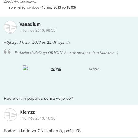
Zgodovina sprememb…
spremenilo:
cordoba
(
15. nov 2013 ob 18:03
)
Vanadium
::
16. nov 2013, 08:58
m0f0x
je
14. nov 2013 ob 22:19
izjavil
:
Podarim sledeče za ORIGIN. Ampak prednost ima Machete :)
origin
Red alert in popolus so na voljo se?
Klemzz
::
16. nov 2013, 10:30
Podarim kodo za Civilization 5, pošlji ZS.