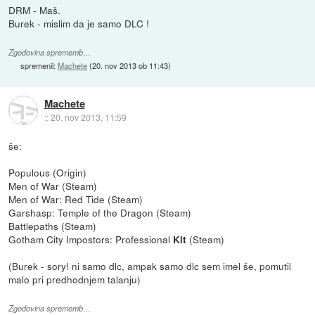
DRM - Maš.
Burek - mislim da je samo DLC !
Zgodovina sprememb…
spremenil:
Machete
(
20. nov 2013 ob 11:43
)
Machete
::
20. nov 2013, 11:59
še:
Populous (Origin)
Men of War (Steam)
Men of War: Red Tide (Steam)
Garshasp: Temple of the Dragon (Steam)
Battlepaths (Steam)
Gotham City Impostors: Professional
(Steam)
Kit
(Burek - sory! ni samo dlc, ampak samo dlc sem imel še, pomutil
malo pri predhodnjem talanju)
Zgodovina sprememb…