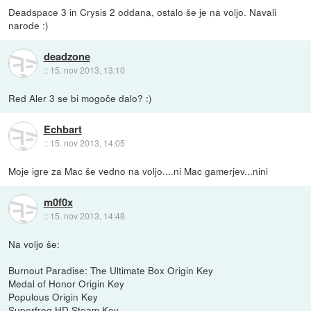
Deadspace 3 in Crysis 2 oddana, ostalo še je na voljo. Navali
narode :)
deadzone
::
15. nov 2013, 13:10
Red Aler 3 se bi mogoče dalo? :)
Echbart
::
15. nov 2013, 14:05
Moje igre za Mac še vedno na voljo....ni Mac gamerjev...nini
m0f0x
::
15. nov 2013, 14:48
Na voljo še:
Burnout Paradise: The Ultimate Box Origin Key
Medal of Honor Origin Key
Populous Origin Key
Superfrog HD Steam Key