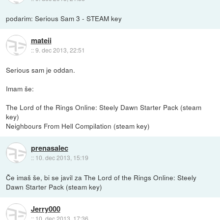
podarim: Serious Sam 3 - STEAM key
mateii
::
9. dec 2013, 22:51
Serious sam je oddan.
Imam še:
The Lord of the Rings Online: Steely Dawn Starter Pack (steam
key)
Neighbours From Hell Compilation (steam key)
prenasalec
::
10. dec 2013, 15:19
Če imaš še, bi se javil za The Lord of the Rings Online: Steely
Dawn Starter Pack (steam key)
Jerry000
::
10. dec 2013, 17:36