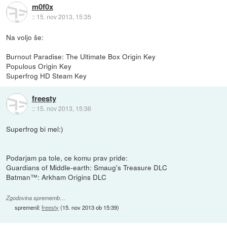
m0f0x
::
15. nov 2013, 15:35
Na voljo še:
Burnout Paradise: The Ultimate Box Origin Key
Populous Origin Key
Superfrog HD Steam Key
freesty
::
15. nov 2013, 15:36
Superfrog bi mel:)
Podarjam pa tole, ce komu prav pride:
Guardians of Middle-earth: Smaug's Treasure DLC
Batman™: Arkham Origins DLC
Zgodovina sprememb…
spremenil:
freesty
(
15. nov 2013 ob 15:39
)