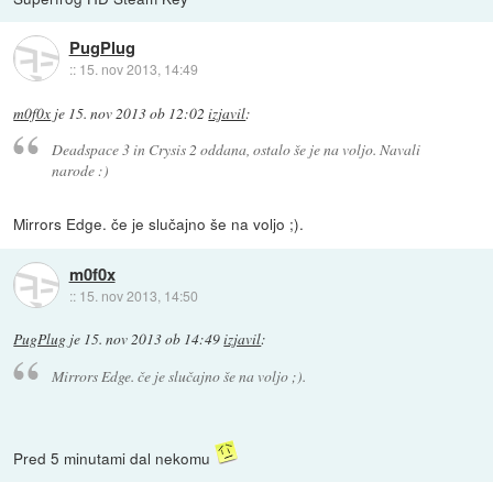
PugPlug
::
15. nov 2013, 14:49
m0f0x
je
15. nov 2013 ob 12:02
izjavil
:
Deadspace 3 in Crysis 2 oddana, ostalo še je na voljo. Navali
narode :)
Mirrors Edge. če je slučajno še na voljo ;).
m0f0x
::
15. nov 2013, 14:50
PugPlug
je
15. nov 2013 ob 14:49
izjavil
:
Mirrors Edge. če je slučajno še na voljo ;).
Pred 5 minutami dal nekomu