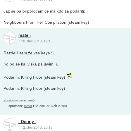
Jaz se pa priporočam če ma kdo za podariti:
Neighbours From Hell Compilation (steam key)
mateii
::
10. dec 2013, 19:15
Razdelil sem že vse keye :).
Ko bo še kaj viška pa javim :).
Podarim: Killing Floor (steam key)
Podarim: Killing Floor (steam key)
Zgodovina sprememb…
spremenil:
mateii
(
12. dec 2013 ob 20:04
)
_Denny_
::
12. dec 2013, 20:18