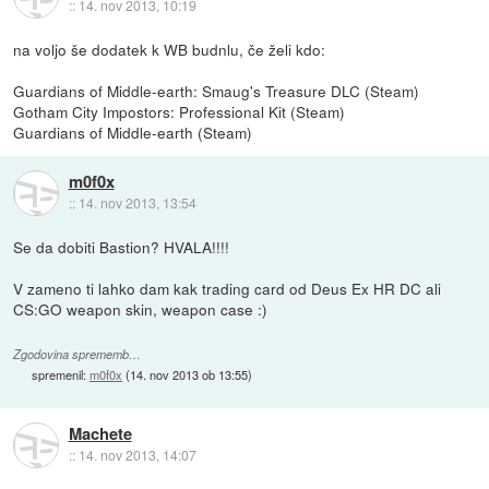
::
14. nov 2013, 10:19
na voljo še dodatek k WB budnlu, če želi kdo:
Guardians of Middle-earth: Smaug's Treasure DLC (Steam)
Gotham City Impostors: Professional Kit (Steam)
Guardians of Middle-earth (Steam)
m0f0x
::
14. nov 2013, 13:54
Se da dobiti Bastion? HVALA!!!!
V zameno ti lahko dam kak trading card od Deus Ex HR DC ali
CS:GO weapon skin, weapon case :)
Zgodovina sprememb…
spremenil:
m0f0x
(
14. nov 2013 ob 13:55
)
Machete
::
14. nov 2013, 14:07