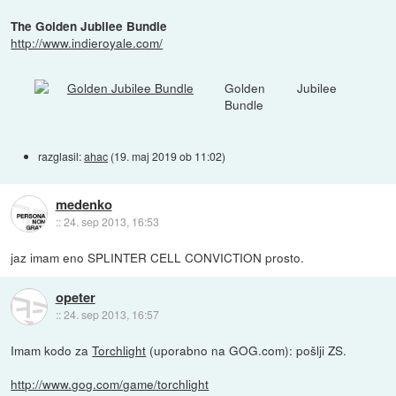
The Golden Jubilee Bundle
http://www.indieroyale.com/
Golden Jubilee
Bundle
razglasil:
ahac
(
19. maj 2019 ob 11:02
)
medenko
::
24. sep 2013, 16:53
jaz imam eno SPLINTER CELL CONVICTION prosto.
opeter
::
24. sep 2013, 16:57
Imam kodo za
Torchlight
(uporabno na GOG.com): pošlji ZS.
http://www.gog.com/game/torchlight