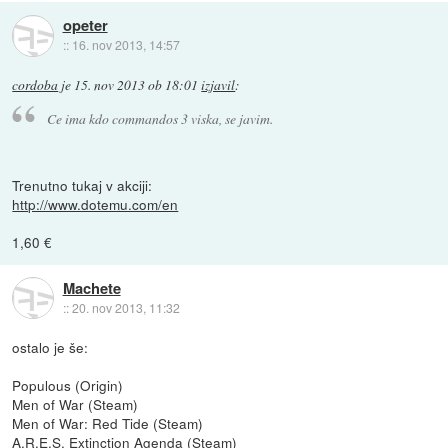
opeter
::
16. nov 2013, 14:57
cordoba
je
15. nov 2013 ob 18:01
izjavil
:
Ce ima kdo commandos 3 viska, se javim.
Trenutno tukaj v akciji:
http://www.dotemu.com/en
1,60 €
Machete
::
20. nov 2013, 11:32
ostalo je še:
Populous (Origin)
Men of War (Steam)
Men of War: Red Tide (Steam)
A.R.E.S. Extinction Agenda (Steam)