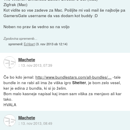
Zigfrak (Mac)
Kot vidite so vse zadeve za Mac. Pošljite mi vaš mail še najbolje pa
GamersGate username da vas dodam kot buddy :D
Noben no prav še vedno so na voljo
Zgodovina sprememb…
spremenil:
Echbart
(
3. nov 2013 ob 12:14
)
Machete
::
13. nov 2013, 07:39
Če bo kdo jemal:
http://www.bundlestars.com/all-bundles/...
-tale
bundle in ne rabi ali ima že viška igro
, je bom zelo vesel,
Shelter
ker je edina z bundla, ki si jo želim.
Bom malo kasneje napisal kaj imam sam viška za menjavo ali kar
tako.
HVALA
Machete
::
13. nov 2013, 08:49