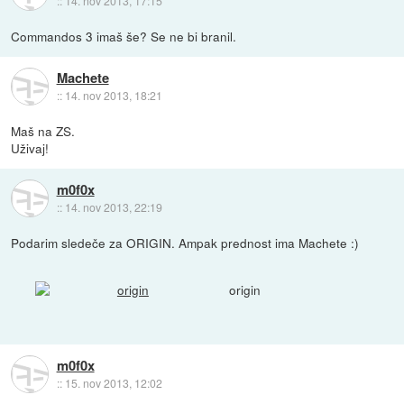
::
14. nov 2013, 17:15
Commandos 3 imaš še? Se ne bi branil.
Machete
::
14. nov 2013, 18:21
Maš na ZS.
Uživaj!
m0f0x
::
14. nov 2013, 22:19
Podarim sledeče za ORIGIN. Ampak prednost ima Machete :)
origin
m0f0x
::
15. nov 2013, 12:02