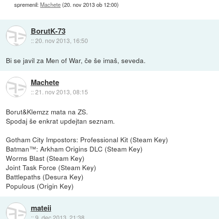
spremenil:
Machete
(
20. nov 2013 ob 12:00
)
BorutK-73
::
20. nov 2013, 16:50
Bi se javil za Men of War, če še imaš, seveda.
Machete
::
21. nov 2013, 08:15
Borut&Klemzz mata na ZS.
Spodaj še enkrat updejtan seznam.
Gotham City Impostors: Professional Kit (Steam Key)
Batman™: Arkham Origins DLC (Steam Key)
Worms Blast (Steam Key)
Joint Task Force (Steam Key)
Battlepaths (Desura Key)
Populous (Origin Key)
mateii
::
9. dec 2013, 21:38