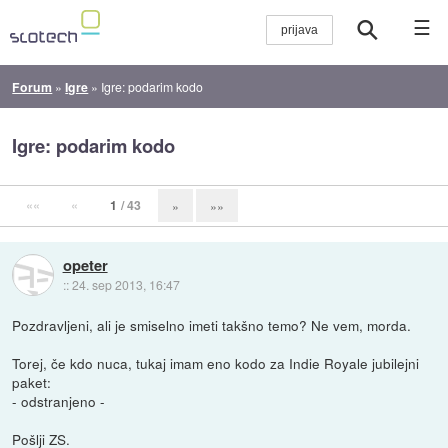
☰
Forum
»
Igre
»
Igre: podarim kodo
Igre: podarim kodo
««
«
1
/ 43
»
»»
opeter
::
24. sep 2013, 16:47
Pozdravljeni, ali je smiselno imeti takšno temo? Ne vem, morda.
Torej, če kdo nuca, tukaj imam eno kodo za Indie Royale jubilejni
paket:
- odstranjeno -
Pošlji ZS.