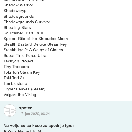
Shadow Warrior
Shadowcrypt
Shadowgrounds
Shadowgrounds Survivor
Shooting Stars
Soulcaster: Part I & II
Spider: Rite of the Shrouded Moon
Stealth Bastard Deluxe Steam key
Stealth Inc 2: A Game of Clones
Super Time Force Ultra
Tachyon Project
Tiny Troopers
Toki Tori Steam Key
Toki Tori 2+
Tumblestone
Under Leaves (Steam)
Volgarr the Viking
opeter
::
7. jun 2020, 08:24
Na voljo so še kode za spodnje igre:
A Virus Named TOM