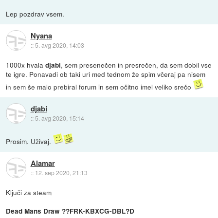
Lep pozdrav vsem.
Nyana
::
5. avg 2020, 14:03
1000x hvala
, sem presenečen in presrečen, da sem dobil vse
djabi
te igre. Ponavadi ob taki uri med tednom že spim včeraj pa nisem
in sem še malo prebiral forum in sem očitno imel veliko srečo
djabi
::
5. avg 2020, 15:14
Prosim. Uživaj.
Alamar
::
12. sep 2020, 21:13
Ključi za steam
Dead Mans Draw ??FRK-KBXCG-DBL?D