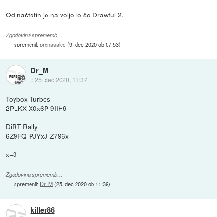
Od naštetih je na voljo le še Drawful 2.
Zgodovina sprememb…
spremenil:
prenasalec
(
9. dec 2020 ob 07:53
)
Dr_M
::
25. dec 2020, 11:37
Toybox Turbos
2PLKX-X0x6P-9IIH9
DiRT Rally
6Z9FQ-PJYxJ-Z796x
x=3
Zgodovina sprememb…
spremenil:
Dr_M
(
25. dec 2020 ob 11:39
)
killer86