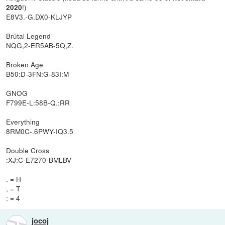
!)
2020
E8V3.-G.DX0-KLJYP
Brütal Legend
NQG,2-ER5AB-5Q,Z.
Broken Age
B50:D-3FN:G-83I:M
GNOG
F799E-L:58B-Q.:RR
Everything
8RM0C-.6PWY-IQ3.5
Double Cross
:XJ:C-E7270-BMLBV
. = H
, = T
: = 4
jocoj