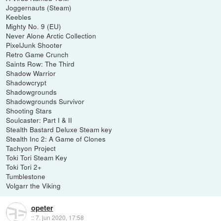
Joggernauts (Steam)
Keebles
Mighty No. 9 (EU)
Never Alone Arctic Collection
PixelJunk Shooter
Retro Game Crunch
Saints Row: The Third
Shadow Warrior
Shadowcrypt
Shadowgrounds
Shadowgrounds Survivor
Shooting Stars
Soulcaster: Part I & II
Stealth Bastard Deluxe Steam key
Stealth Inc 2: A Game of Clones
Tachyon Project
Toki Tori Steam Key
Toki Tori 2+
Tumblestone
Volgarr the Viking
opeter
::
7. jun 2020, 17:58