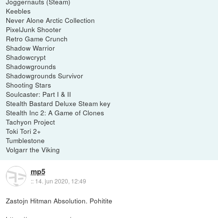
Joggernauts (Steam)
Keebles
Never Alone Arctic Collection
PixelJunk Shooter
Retro Game Crunch
Shadow Warrior
Shadowcrypt
Shadowgrounds
Shadowgrounds Survivor
Shooting Stars
Soulcaster: Part I & II
Stealth Bastard Deluxe Steam key
Stealth Inc 2: A Game of Clones
Tachyon Project
Toki Tori 2+
Tumblestone
Volgarr the Viking
mp5
::
14. jun 2020, 12:49
Zastojn Hitman Absolution. Pohitite