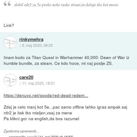
dobil rdr2 za 5e preko neke ruske strani,in deluje tko kot mora
Link?
rinkymehra
::
9. maj 2020, 08:25
Imam kodo za Titan Quest in Warhammer 40,000: Dawn of War iz
humble bundle, za steam. Ce kdo hoce, mi naj poslje ZS.
care20
::
11. maj 2020, 18:51
https://denuvo.net/goods/red-dead-redem...
Zdaj je celo manj kot 5e...pac samo offline lahko igras ampak saj
rdr2 je itak tko misljen,vsaj za mene
Pa klikni gor na english,da bos razumel
Zgodovina sprememb…
spremenilo:
care20
(
11. maj 2020 ob 18:53
)