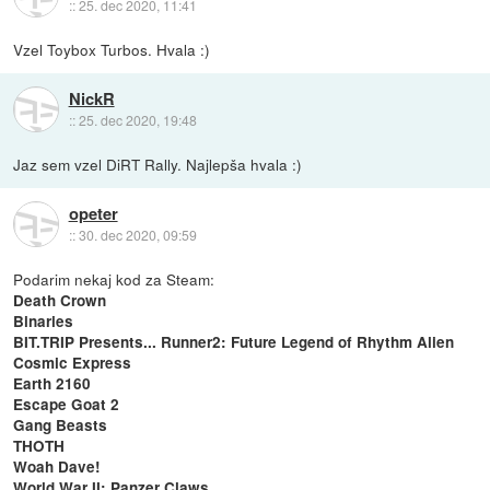
::
25. dec 2020, 11:41
Vzel Toybox Turbos. Hvala :)
NickR
::
25. dec 2020, 19:48
Jaz sem vzel DiRT Rally. Najlepša hvala :)
opeter
::
30. dec 2020, 09:59
Podarim nekaj kod za Steam:
Death Crown
Binaries
BIT.TRIP Presents... Runner2: Future Legend of Rhythm Alien
Cosmic Express
Earth 2160
Escape Goat 2
Gang Beasts
THOTH
Woah Dave!
World War II: Panzer Claws