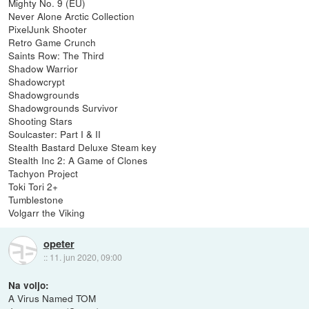
Mighty No. 9 (EU)
Never Alone Arctic Collection
PixelJunk Shooter
Retro Game Crunch
Saints Row: The Third
Shadow Warrior
Shadowcrypt
Shadowgrounds
Shadowgrounds Survivor
Shooting Stars
Soulcaster: Part I & II
Stealth Bastard Deluxe Steam key
Stealth Inc 2: A Game of Clones
Tachyon Project
Toki Tori 2+
Tumblestone
Volgarr the Viking
opeter
::
11. jun 2020, 09:00
Na voljo:
A Virus Named TOM