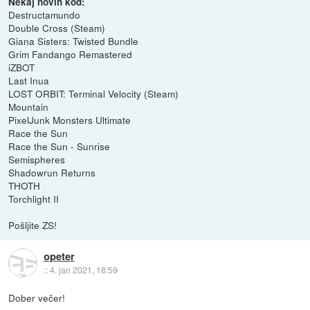
Nekaj novih kod:
Destructamundo
Double Cross (Steam)
Giana Sisters: Twisted Bundle
Grim Fandango Remastered
iZBOT
Last Inua
LOST ORBIT: Terminal Velocity (Steam)
Mountain
PixelJunk Monsters Ultimate
Race the Sun
Race the Sun - Sunrise
Semispheres
Shadowrun Returns
THOTH
Torchlight II
Pošljite ZS!
opeter
::
4. jan 2021, 18:59
Dober večer!