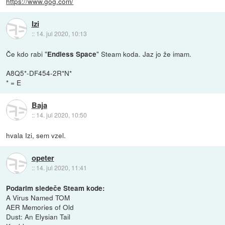
https://www.gog.com/
Izi
::
14. jul 2020, 10:13
Če kdo rabi "
" Steam koda. Jaz jo že imam.
Endless Space
A8Q5*-DF454-2R*N*
* = E
Baja
::
14. jul 2020, 10:50
hvala Izi, sem vzel.
opeter
::
14. jul 2020, 11:41
Podarim sledeče Steam kode:
A Virus Named TOM
AER Memories of Old
Dust: An Elysian Tail