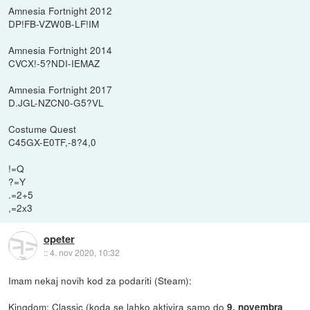
Amnesia Fortnight 2012
DP!FB-VZW0B-LF!IM
Amnesia Fortnight 2014
CVCX!-5?NDI-IEMAZ
Amnesia Fortnight 2017
D.JGL-NZCN0-G5?VL
Costume Quest
C45GX-E0TF,-8?4,0
!=Q
?=Y
.=2+5
,=2x3
opeter
::
4. nov 2020, 10:32
Imam nekaj novih kod za podariti (Steam):
Kingdom: Classic (koda se lahko aktivira samo do
9. novembra