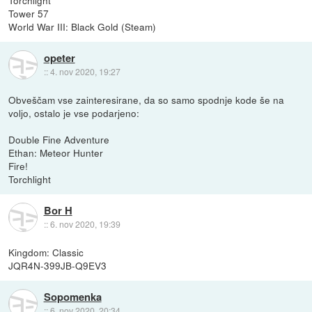
Tower 57
World War III: Black Gold (Steam)
opeter
::
4. nov 2020, 19:27
Obveščam vse zainteresirane, da so samo spodnje kode še na
voljo, ostalo je vse podarjeno:
Double Fine Adventure
Ethan: Meteor Hunter
Fire!
Torchlight
Bor H
::
6. nov 2020, 19:39
Kingdom: Classic
JQR4N-399JB-Q9EV3
Sopomenka
::
6. nov 2020, 20:34