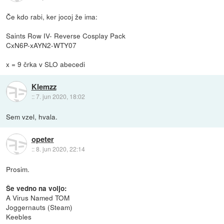
Če kdo rabi, ker jocoj že ima:
Saints Row IV- Reverse Cosplay Pack
CxN6P-xAYN2-WTY07
x = 9 črka v SLO abecedi
Klemzz
::
7. jun 2020, 18:02
Sem vzel, hvala.
opeter
::
8. jun 2020, 22:14
Prosim.
Še vedno na voljo:
A Virus Named TOM
Joggernauts (Steam)
Keebles