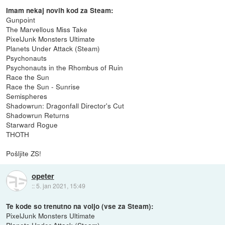
Imam nekaj novih kod za Steam:
Gunpoint
The Marvellous Miss Take
PixelJunk Monsters Ultimate
Planets Under Attack (Steam)
Psychonauts
Psychonauts in the Rhombus of Ruin
Race the Sun
Race the Sun - Sunrise
Semispheres
Shadowrun: Dragonfall Director's Cut
Shadowrun Returns
Starward Rogue
THOTH
Pošljite ZS!
opeter
::
5. jan 2021, 15:49
Te kode so trenutno na voljo (vse za Steam):
PixelJunk Monsters Ultimate
Planets Under Attack (Steam)