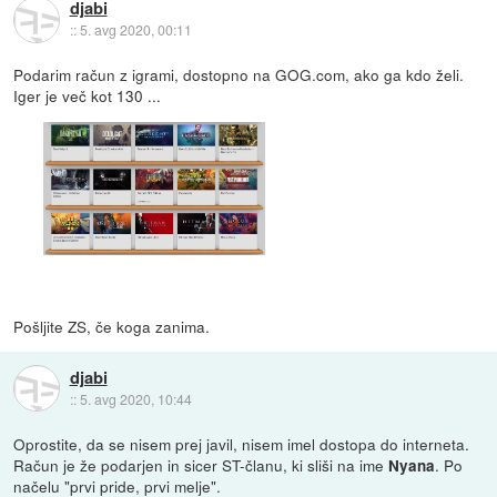
djabi
::
5. avg 2020, 00:11
Podarim račun z igrami, dostopno na GOG.com, ako ga kdo želi.
Iger je več kot 130 ...
Pošljite ZS, če koga zanima.
djabi
::
5. avg 2020, 10:44
Oprostite, da se nisem prej javil, nisem imel dostopa do interneta.
Račun je že podarjen in sicer ST-članu, ki sliši na ime
. Po
Nyana
načelu "prvi pride, prvi melje".