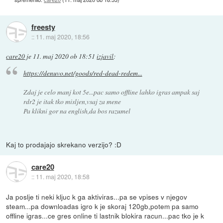
freesty
::
11. maj 2020, 18:56
care20
je
11. maj 2020 ob 18:51
izjavil
:
https://denuvo.net/goods/red-dead-redem...
Zdaj je celo manj kot 5e...pac samo offline lahko igras ampak saj
rdr2 je itak tko misljen,vsaj za mene
Pa klikni gor na english,da bos razumel
Kaj to prodajajo skrekano verzijo? :D
care20
::
11. maj 2020, 18:58
Ja poslje ti neki kljuc k ga aktiviras...pa se vpises v njegov
steam...pa downloadas igro k je skoraj 120gb,potem pa samo
offline igras...ce gres online ti lastnik blokira racun...pac tko je k