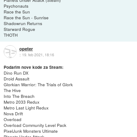
Psychonauts
Race the Sun
Race the Sun - Sunrise
Shadowrun Returns
Starward Rogue
THOTH
opeter
::
19. feb 2021, 18:16
Podarim nove kode za Steam:
Dino Run DX
Droid Assault
Glorkian Warrior: The Trials of Glork
The Hive
Into The Breach
Metro 2033 Redux
Metro Last Light Redux
Nova Drift
Overload
Overload Community Level Pack
PixelJunk Monsters Ultimate
Planets Under Attack