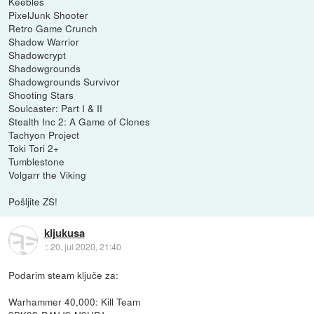
Keebles
PixelJunk Shooter
Retro Game Crunch
Shadow Warrior
Shadowcrypt
Shadowgrounds
Shadowgrounds Survivor
Shooting Stars
Soulcaster: Part I & II
Stealth Inc 2: A Game of Clones
Tachyon Project
Toki Tori 2+
Tumblestone
Volgarr the Viking
Pošljite ZS!
kljukusa
::
20. jul 2020, 21:40
Podarim steam ključe za:
Warhammer 40,000: Kill Team