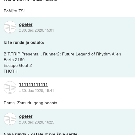
Pošljite ZS!
opeter
::
30. dec 2020, 15:01
Iz te runde je ostalo:
BIT.TRIP Presents... Runner2: Future Legend of Rhythm Alien
Earth 2160
Escape Goat 2
THOTH
111111111111
::
30. dec 2020, 15:41
Damn. Zamudu gang beasts.
opeter
::
30. dec 2020, 16:25
Nova runda + ostale iz prejšnje serije: