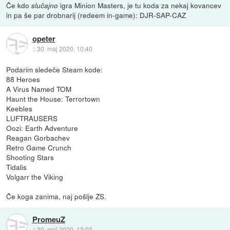
Če kdo
igra Minion Masters, je tu koda za nekaj kovancev
slučajno
in pa še par drobnarij (redeem in-game): DJR-SAP-CAZ
opeter
::
30. maj 2020, 10:40
Podarim sledeče Steam kode:
88 Heroes
A Virus Named TOM
Haunt the House: Terrortown
Keebles
LUFTRAUSERS
Oozi: Earth Adventure
Reagan Gorbachev
Retro Game Crunch
Shooting Stars
Tidalis
Volgarr the Viking
Če koga zanima, naj pošlje ZS.
PromeuZ
::
30. maj 2020, 13:03