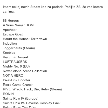
Imam nekaj novih Steam kod za podarit. Pošljite ZS, če vas katera
zanima.
88 Heroes
A Virus Named TOM
Apotheon
Escape Goat
Haunt the House: Terrortown
Induction
Joggernauts (Steam)
Keebles
Knight & Damsel
LUFTRAUSERS
Mighty No. 9 (EU)
Never Alone Arctic Collection
NOT A HERO
PixelJunk Shooter
Retro Game Crunch
RIVE: Wreck, Hack, Die, Retry (Steam)
RONIN
Saints Row IV (Europe)
Saints Row IV- Reverse Cosplay Pack
Saints Row: The Third