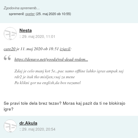
Zgodovina sprememb…
spremenil:
opeter
(
25. maj 2020 ob 10:55
)
Nesta
::
29. maj 2020, 11:01
care20
je
11. maj 2020 ob 18:51
izjavil
:
https://denuvo.net/goods/red-dead-redem...
Zdaj je celo manj kot 5e...pac samo offline lahko igras ampak saj
rdr2 je itak tko misljen,vsaj za mene
Pa klikni gor na english,da bos razumel
Se pravi tole dela brez tezav? Moras kaj pazit da ti ne blokirajo
igre?
dr.Akula
::
29. maj 2020, 20:54