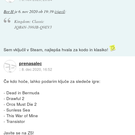
Bor H
je
6. nov 2020 ob 19:39
izjavil
:
Kingdom: Classic
JQR4N-399JB-Q9EV3
Sem vključil v Steam, najlepša hvala za kodo in klasiko!
prenasalec
::
8. dec 2020, 16:52
Če kdo hoče, lahko podarim ključe za sledeče igre:
- Dead in Bermuda
- Drawful 2
- Orcs Must Die 2
- Sunless Sea
- This War of Mine
- Transistor
Javite se na ZS!