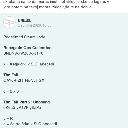
skrekana samo da moras imeti net vklopljen,ko se logiras v
igro,potem pa takoj moras izklopit,da te ne dobijo
opeter
::
25. maj 2020, 10:55
Podarim tri Steam kode.
Renegade Ops Collection
BNDN9-xWZ60-xJTP8
x = tretja črki v SLO abecedi
The Fall
QAYcR-ZHTNc-VcHGX
c = 2 x 3
The Fall Part 2: Unbound
0K6a5-yPTVK-y8ZPa
y = R
a = četrta črka v SLO abecedi