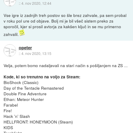
::
4. nov 2020, 12:44
Vse igre iz zadnjih treh postov so šle brez zahvale, pa sem probal
v roku pol ure od objave. Bolj mi je bil všeč sistem preko zs
sporočil, kjer si prosil avtorja za kakšen ključ in se mu primerno
zahvalil.
opeter
::
4. nov 2020, 13:15
Velja, potem bomo nadaljevali na stari način s pošiljanjem na ZS ...
Kode, ki so trenutno na voljo za Steam:
BioShock (Classic)
Day of the Tentacle Remastered
Double Fine Adventure
Ethan: Meteor Hunter
Farabel
Fire!
Hack 'n' Slash
HELLFRONT: HONEYMOON (Steam)
KIDS
Torchlight