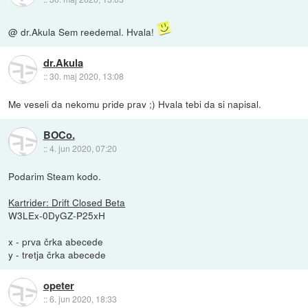
@ dr.Akula Sem reedemal. Hvala!
dr.Akula
::
30. maj 2020, 13:08
Me veseli da nekomu pride prav ;) Hvala tebi da si napisal.
BOCo.
::
4. jun 2020, 07:20
Podarim Steam kodo.
Kartrider: Drift Closed Beta
W3LEx-0DyGZ-P25xH
x - prva črka abecede
y - tretja črka abecede
opeter
::
6. jun 2020, 18:33