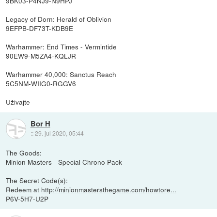
9BK03-P4NJ9-N9HPJ
Legacy of Dorn: Herald of Oblivion
9EFPB-DF73T-KDB9E
Warhammer: End Times - Vermintide
90EW9-M5ZA4-KQLJR
Warhammer 40,000: Sanctus Reach
5C5NM-WIIG0-RGGV6
Uživajte
Bor H
::
29. jul 2020, 05:44
The Goods:
Minion Masters - Special Chrono Pack
The Secret Code(s):
Redeem at
http://minionmastersthegame.com/howtore...
P6V-5H7-U2P