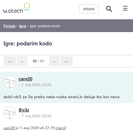
☰
Forum
»
Igre
»
Igre: podarim kodo
Igre: podarim kodo
40
/ 43
««
«
»
»»
care20
::
7. maj 2020, 22:59
dobil rdr2 za 5e preko neke ruske strani,in deluje tko kot mora
Bo3z
::
7. maj 2020, 23:02
care20
je
7. maj 2020 ob 22:59
izjavil
: