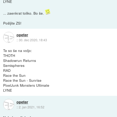
LYNE
... zaenkrat toliko. Bo še.
Pošljite ZS!
opeter
::
30. dec 2020, 18:43
Te so še na voljo:
THOTH
Shadowrun Returns
Semispheres
RAD
Race the Sun
Race the Sun - Sunrise
PixelJunk Monsters Ultimate
LYNE
opeter
::
2. jan 2021, 16:52