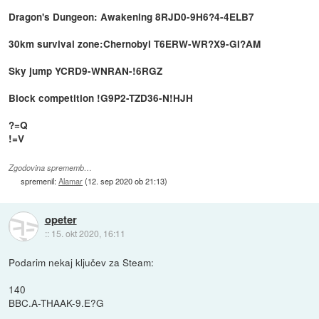
Dragon's Dungeon: Awakening 8RJD0-9H6?4-4ELB7
30km survival zone:Chernobyl T6ERW-WR?X9-GI?AM
Sky jump YCRD9-WNRAN-!6RGZ
Block competition !G9P2-TZD36-N!HJH
?=Q
!=V
Zgodovina sprememb…
spremenil:
Alamar
(
12. sep 2020 ob 21:13
)
opeter
::
15. okt 2020, 16:11
Podarim nekaj ključev za Steam:
140
BBC.A-THAAK-9.E?G