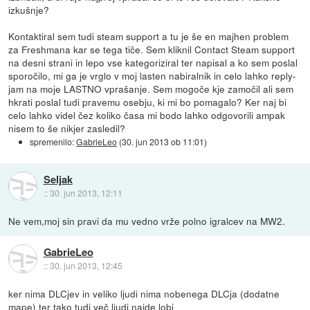
izkušnje?
Kontaktiral sem tudi steam support a tu je še en majhen problem
za Freshmana kar se tega tiče. Sem kliknil Contact Steam support
na desni strani in lepo vse kategoriziral ter napisal a ko sem poslal
sporočilo, mi ga je vrglo v moj lasten nabiralnik in celo lahko reply-
jam na moje LASTNO vprašanje. Sem mogoče kje zamočil ali sem
hkrati poslal tudi pravemu osebju, ki mi bo pomagalo? Ker naj bi
celo lahko videl čez koliko časa mi bodo lahko odgovorili ampak
nisem to še nikjer zasledil?
spremenilo:
GabrieLeo
(
30. jun 2013 ob 11:01
)
Seljak
::
30. jun 2013, 12:11
Ne vem,moj sin pravi da mu vedno vrže polno igralcev na MW2.
GabrieLeo
::
30. jun 2013, 12:45
ker nima DLCjev in veliko ljudi nima nobenega DLCja (dodatne
mape) ter tako tudi več ljudi najde lobi