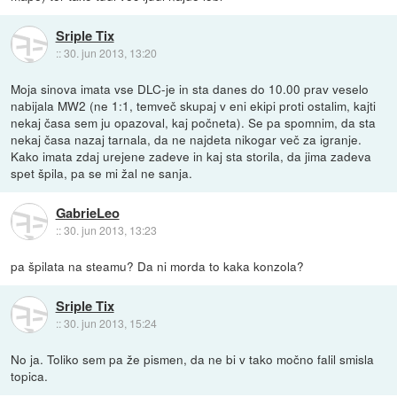
Sriple Tix
::
30. jun 2013, 13:20
Moja sinova imata vse DLC-je in sta danes do 10.00 prav veselo
nabijala MW2 (ne 1:1, temveč skupaj v eni ekipi proti ostalim, kajti
nekaj časa sem ju opazoval, kaj počneta). Se pa spomnim, da sta
nekaj časa nazaj tarnala, da ne najdeta nikogar več za igranje.
Kako imata zdaj urejene zadeve in kaj sta storila, da jima zadeva
spet špila, pa se mi žal ne sanja.
GabrieLeo
::
30. jun 2013, 13:23
pa špilata na steamu? Da ni morda to kaka konzola?
Sriple Tix
::
30. jun 2013, 15:24
No ja. Toliko sem pa že pismen, da ne bi v tako močno falil smisla
topica.