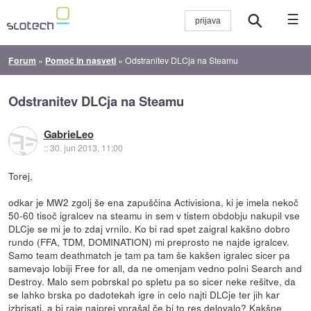
☰
Forum
»
Pomoč in nasveti
»
Odstranitev DLCja na Steamu
Odstranitev DLCja na Steamu
GabrieLeo
::
30. jun 2013, 11:00
Torej,
odkar je MW2 zgolj še ena zapuščina Activisiona, ki je imela nekoč
50-60 tisoč igralcev na steamu in sem v tistem obdobju nakupil vse
DLCje se mi je to zdaj vrnilo. Ko bi rad spet zaigral kakšno dobro
rundo (FFA, TDM, DOMINATION) mi preprosto ne najde igralcev.
Samo team deathmatch je tam pa tam še kakšen igralec sicer pa
samevajo lobiji Free for all, da ne omenjam vedno polni Search and
Destroy. Malo sem pobrskal po spletu pa so sicer neke rešitve, da
se lahko brska po dadotekah igre in celo najti DLCje ter jih kar
izbrisati, a bi raje najprej vprašal če bi to res delovalo? Kakšne