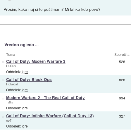
Prosim, kako naj si to poštimam? Mi lahko kdo pove?
Vredno ogleda ...
Tema
Sporočila
»
Call of Duty: Modern Warfare 3
528
LeXani
Oddelek:
Igre
»
Call of Duty: Black Ops
828
Rotaidal
Oddelek:
Igre
»
Modern Warfare 2 - The Real Call of Duty
934
Tr0n
Oddelek:
Igre
»
Call of Duty: Infinite Warfare (Call of Duty 13)
327
oo7
Oddelek:
Igre