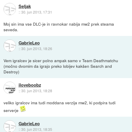
Seljak
::
30. jun 2013, 17:31
Moj sin ima vse DLC-je in ravnokar nabija mw2 prek steama
seveda.
GabrieLeo
::
30. jun 2013, 18:26
Vem igralcev je sicer polno ampak samo v Team Deathmatchu
(močno dvomim da igrajo preko lobijev kakšen Search and
Destroy)
iloveboobz
::
30. jun 2013, 18:28
veliko igralcov ima tudi moddana verzija mw2, ki podpira tudi
serverje
GabrieLeo
::
30. jun 2013, 18:35