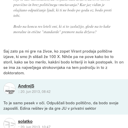
pravično in brez političnega vmešavanja? Kar jaz vidim je
olajšano odpuščanje ljudi, ki ti ne bodo po godu oz. bodo proti
tebi.
Bodo na koncu res leteli oni, ki si to zaslužijo, glede na to kake
moralne in etične "standarde" premore naša država?
Saj zato pa mi gre na živce, ko zopet Virant prodaja politične
izjave, ki smo jh slišali že 100 X. Nihče pa ne pove kako bo to
storil, kako se bo merilo, kakšni bodo kriteriji in kak postopek. In on
se ima za največjega strokovnjaka na tem področju in to z
doktoratom.
AndrejS
::
20. jun 2013, 08:42
To je samo pesek v oči. Odpuščali bodo politično, da bodo svoje
zaposlili. Edina rešitev je da gre JU v privatni sektor
solatko
::
20. jun 2013, 10:47