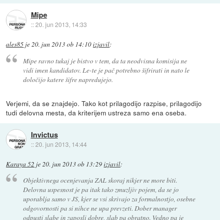
Mipe
::
20. jun 2013, 14:33
ales85
je
20. jun 2013 ob 14:10
izjavil
:
Mipe ravno tukaj je bistvo v tem, da ta neodvisna komisija ne
vidi imen kandidatov. Le-te je pač potrebno šifrirati in nato le
določijo katere šifre napredujejo.
Verjemi, da se znajdejo. Tako kot prilagodijo razpise, prilagodijo
tudi delovna mesta, da kriterijem ustreza samo ena oseba.
Invictus
::
20. jun 2013, 14:44
Karaya 52
je
20. jun 2013 ob 13:29
izjavil
:
Objektivnega ocenjevanja ZAL skoraj nikjer ne more biti.
Delovna uspesnost je pa itak tako zmuzljiv pojem, da se jo
uporablja samo v JS, kjer se vsi skrivajo za formalnostjo, osebne
odgovornosti pa si nihce ne upa prevzeti. Dober manager
odpusti slabe in zaposli dobre, slab pa obratno. Vedno pa je