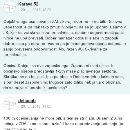
Karaya 52
::
20. jun 2013, 13:29
Objektivnega ocenjevanja ZAL skoraj nikjer ne more biti. Delovna
uspesnost je pa itak tako zmuzljiv pojem, da se jo uporablja samo v
JS, kjer se vsi skrivajo za formalnostjo, osebne odgovornosti pa si
nihce ne upa prevzeti. Dober manager odpusti slabe in zaposli
dobre, slab pa obratno. Vedno pa je manegerjeva ocena osebna in
zanjo prevzema odgovornost. No, razen JS. Skrivanje za
formalnostjo.
Obcina Dobje ima dva zaposlenega. Zupana ni med njima. In
obcinsko osebje predstavlja 1-2% mase plac javnega sektorja.
Skratka, se en bullshit. Ima pa obcina Dobje verjetno kaksno solo,
s par deset zaspolenimi. Mogoce zato toliko nabijanja o obcinah,
da se najvecji porabniki poskrijejo?
deltacqb
::
20. jun 2013, 14:05
100 % ocenjevanja ne more biti, s tem se strinjam. Bil sem 2 X na
tečaju v ZDA in so mi tam razložili kako napredovanja potekajo (pri
marincih v vojski):