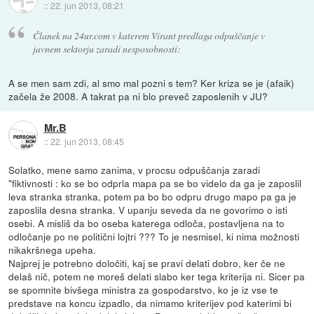
::
22. jun 2013, 08:21
Članek na 24ur.com v katerem Virant predlaga odpuščanje v
javnem sektorju zaradi nesposobnosti:
A se men sam zdi, al smo mal pozni s tem? Ker kriza se je (afaik)
začela že 2008. A takrat pa ni blo preveč zaposlenih v JU?
Mr.B
::
22. jun 2013, 08:45
Solatko, mene samo zanima, v procsu odpuščanja zaradi
"fiktivnosti : ko se bo odprla mapa pa se bo videlo da ga je zaposlil
leva stranka stranka, potem pa bo bo odpru drugo mapo pa ga je
zaposlila desna stranka. V upanju seveda da ne govorimo o isti
osebi. A misliš da bo oseba katerega odloča, postavljena na to
odločanje po ne politični lojtri ??? To je nesmisel, ki nima možnosti
nikakršnega upeha.
Najprej je potrebno določiti, kaj se pravi delati dobro, ker če ne
delaš nič, potem ne moreš delati slabo ker tega kriterija ni. Sicer pa
se spomnite bivšega ministra za gospodarstvo, ko je iz vse te
predstave na koncu izpadlo, da nimamo kriterijev pod katerimi bi