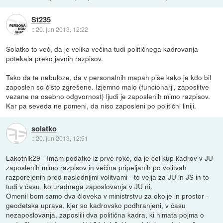
St235
::
20. jun 2013, 12:22
Solatko to več, da je velika večina tudi političnega kadrovanja
potekala preko javnih razpisov.
Tako da te nebuloze, da v personalnih mapah piše kako je kdo bil
zaposlen so čisto zgrešene. Izjemno malo (funcionarji, zaposlitve
vezane na osebno odgvornost) ljudi je zaposlenih mimo razpisov.
Kar pa seveda ne pomeni, da niso zaposleni po politični liniji.
solatko
::
20. jun 2013, 12:51
Lakotnik29 - Imam podatke iz prve roke, da je cel kup kadrov v JU
zaposlenih mimo razpisov in večina pripeljanih po volitvah
razporejenih pred naslednjimi volitvami - to velja za JU in JS in to
tudi v času, ko uradnega zaposlovanja v JU ni.
Omenil bom samo dva človeka v ministrstvu za okolje in prostor -
geodetska uprava, kjer so kadrovsko podhranjeni, v času
nezaposlovanja, zaposlili dva politična kadra, ki nimata pojma o