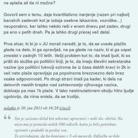
ne splača ali da ni možno?
Govoril sem o temu, daje kvantitativno merjenje (razen pri najbolj
banalnih zadevah kot je izdaja osebne iskaznice, vozniške...)
neuporabno, ker lahko nekdo reši v enem dnevu pet zadev, drugi
pa eno v petih dneh. Pa je lahko drugi precej več delal.
Prva stvar, ki bi jo v JU morali naredit, je to, da se uvede plačilo
glede na delo, ki ga opravljaš, ne pa glede na naziv, ki si ga uspel
zmoslst v zadnjih 10 letih. Večji problem kot to, da imaš ljudi, ki so
prišli do službe po politični liniji, je to, da imajo številni sekretarske
nazive (po politični fuknciji oziroma še iz časa deblih krav) in 2k in
več neto plače opravljajo pa popolnoma brezzvezno delo brez
vsake odgovornosti. Po drugi strani imaš pa kader, ki dela na
delovnih mestih krepko nad zahtevnostjo njihovega naziva,
dobivajo pa max 1k plače. V tako nestimulativnem okolju hitro ljudje
ugotovijo, da nima smisla, da se trudijo.
solatko
je
20. jun 2013 ob 16:28
izjavil
:
Sin je začasno delal kot sekretar, upravnici v neki slo. občini. Na
mizo mu je prinesla nekih 500 odločb, katre je bilo potrebno
opremit s podatki in poslat ven.
To pričakujem, da bo končano v 3-eh mesecih. Odločbe so bile