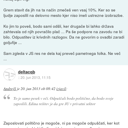
Grem stavit da jih na ta način zmečeš ven vsaj 10%. Ker so se
ljudje zaposlili na delovno mesto kjer niso imeli ustrezne izobrazbe.
Ko jim to poveš, bodo sami odšli, ker drugače bi lahko država
zahtevala od njih povračilo plač ... Pa še podpore na zavodu ne bi
bilo. Odpustitev iz krivdnih razlogov. Da ne govorim o ovadbi zaradi
goljufije ...
Sam zgleda v JS res ne dela kaj preveč pametnega folka. Ne več
...
deltacqb
::
20. jun 2013, 11:15
AndrejS
je
20. jun 2013 ob 08:42
izjavil
:
To je samo pesek v oči. Odpuščali bodo politično, da bodo svoje
zaposlili. Edina rešitev je da gre JU v privatni sektor
Zaposlovati politično je mogoče, ni pa mogoče odpuščati, ker kot