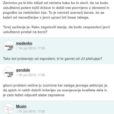
Zanimivo pa bi bilo slišati od ministra kako bo to storil, da ne bodo
uslužbenci potem tožili državo in dobili vse povrnjeno z obrestmi in
pogodbo za nedoločen čas. To je namreč scenarij danes, ko se
kateri od menedžerjev v javni upravi loti česar takega.
Torej vpršanje je: Kako zagotoviti stanje, da bodo nesposobni javni
uslužbenci pristali na borzi?
medenko
::
19. jun 2013, 17:25
Tako kot pristanejo vsi zaposleni, ki to gamat od JU plačujejo?
gendale
::
19. jun 2013, 17:30
glavni problem večine ju (oziroma kar celega javnega sektorja) je,
da sploh ni nekih dobrih kriterijev za ocenjevanje kvalitete dela in
je zato težko odpustit slabe zaposlene
Mcsin
::
19. jun 2013, 17:32