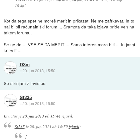
10 dni.
Kot da tega spet ne moreš merit in prikazat. Ne me zafrkavat. In to
naj bi bil računalniški forum ... Sramota da taka izjava pride ven na
takem forumu.
Se ne da ... VSE SE DA MERIT ... Samo interes mora biti ... In jasni
kriteriji ...
D3m
::
20. jun 2013, 15:50
Se strinjam z Invictus.
St235
::
20. jun 2013, 15:50
Invictus
je
20. jun 2013 ob 15:44
izjavil
:
St235
je
20. jun 2013 ob 14:59
izjavil
:
[