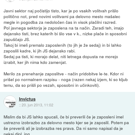
Javni sektor naj počistijo tisto, kar je po vsakih volitvah prišlo
politično not, pred novimi volitvami pa delovno mesto mašalec
megle in pogodba za nedoločen čas in visok plačilni razred.
Pol javnega sektorja je zaposlena na ta način. Zaradi teh, imajo
dejansko tisti, brez katerih bi šlo vse v k., nizke plače in sposobni
zapuščajo JS.
Takoj bi imeli premalo zaposlenih (to jih je že sedaj) in bi lahko
zaposlili kadre, ki jih JS dejansko rabi.
Sedaj pa tisti, ki morajo delat, niti letnega dopusta ne morejo
izrabit, ker jih nima kdo zamenjat.
Merilo za prenehanje zaposlitve - način pridobitve le-te. Kdor ni
prišel po normalnem razpisu - noga (razen nekaj izjem, ki so kljub
temu, da so prišli po vezah, sposobni in učinkoviti).
Invictus
::
20. jun 2013, 11:02
Mislim da bi JS lahko spucali, če bi preverili če je zaposleni imel
ustrezno izobrazbo za delovno mesto kjer se je zaposlil. Potem pa
še preveriš ali je izobrazba res prava. Da ni samo napisal da je
nekaj dipl. ing.