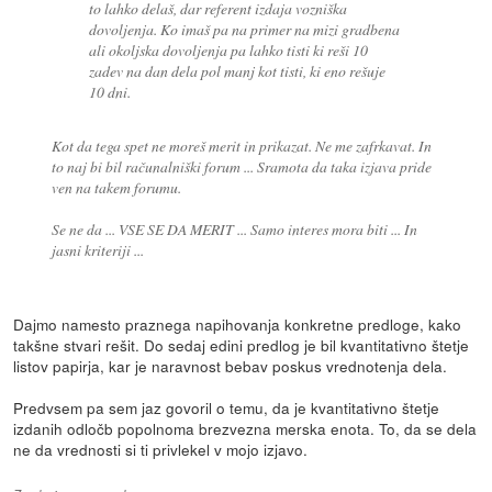
to lahko delaš, dar referent izdaja vozniška
dovoljenja. Ko imaš pa na primer na mizi gradbena
ali okoljska dovoljenja pa lahko tisti ki reši 10
zadev na dan dela pol manj kot tisti, ki eno rešuje
10 dni.
Kot da tega spet ne moreš merit in prikazat. Ne me zafrkavat. In
to naj bi bil računalniški forum ... Sramota da taka izjava pride
ven na takem forumu.
Se ne da ... VSE SE DA MERIT ... Samo interes mora biti ... In
jasni kriteriji ...
Dajmo namesto praznega napihovanja konkretne predloge, kako
takšne stvari rešit. Do sedaj edini predlog je bil kvantitativno štetje
listov papirja, kar je naravnost bebav poskus vrednotenja dela.
Predvsem pa sem jaz govoril o temu, da je kvantitativno štetje
izdanih odločb popolnoma brezvezna merska enota. To, da se dela
ne da vrednosti si ti privlekel v mojo izjavo.