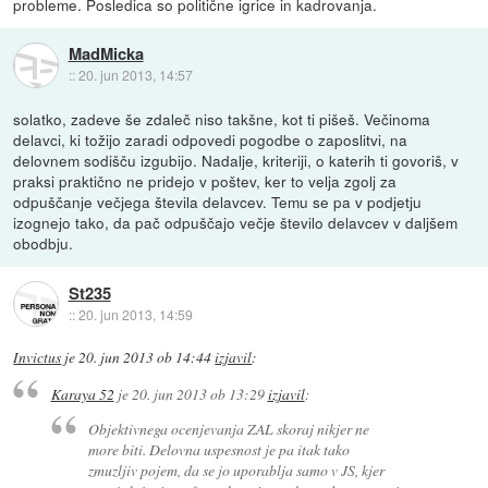
probleme. Posledica so politične igrice in kadrovanja.
MadMicka
::
20. jun 2013, 14:57
solatko, zadeve še zdaleč niso takšne, kot ti pišeš. Večinoma
delavci, ki tožijo zaradi odpovedi pogodbe o zaposlitvi, na
delovnem sodišču izgubijo. Nadalje, kriteriji, o katerih ti govoriš, v
praksi praktično ne pridejo v poštev, ker to velja zgolj za
odpuščanje večjega števila delavcev. Temu se pa v podjetju
izognejo tako, da pač odpuščajo večje število delavcev v daljšem
obodbju.
St235
::
20. jun 2013, 14:59
Invictus
je
20. jun 2013 ob 14:44
izjavil
:
Karaya 52
je
20. jun 2013 ob 13:29
izjavil
:
Objektivnega ocenjevanja ZAL skoraj nikjer ne
more biti. Delovna uspesnost je pa itak tako
zmuzljiv pojem, da se jo uporablja samo v JS, kjer