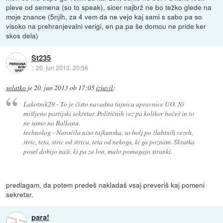
pleve od semena (so to speak), sicer najbrž ne bo težko glede na
moje znance (5njih, za 4 vem da ne vejo kaj sami s sabo pa so
visoko na prehranjevalni verigi, en pa pa še domou ne pride ker
skos dela)
St235
::
20. jun 2013, 20:56
solatko
je
20. jun 2013 ob 17:05
izjavil
:
Lakotnik29 - To je čisto navadna tajnica upravnice UO. Ni
mišljeno partijski sekretar. Političnih vez pa kolikor hočeš in to
ne samo na Balkanu.
technolog - Naročila niso tajkunska, so bolj po žlahtnih vezeh,
stric, teta, stric od strica, teta od nekoga, ki ga poznam. Skratka
posel dobijo naši, ki pa za lon, malo pomagajo stranki.
predlagam, da potem predeš nakladaš vsaj preveriš kaj pomeni
sekretar.
para!