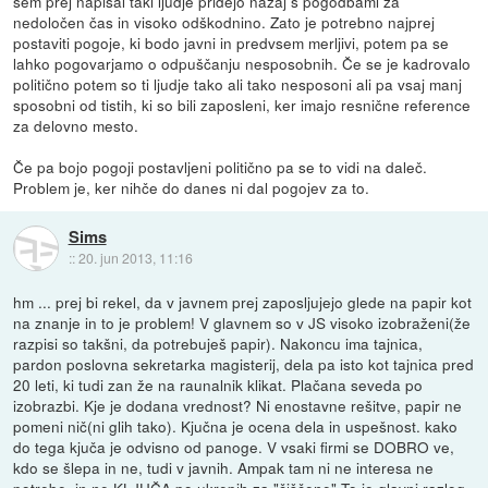
sem prej napisal taki ljudje pridejo nazaj s pogodbami za
nedoločen čas in visoko odškodnino. Zato je potrebno najprej
postaviti pogoje, ki bodo javni in predvsem merljivi, potem pa se
lahko pogovarjamo o odpuščanju nesposobnih. Če se je kadrovalo
politično potem so ti ljudje tako ali tako nesposoni ali pa vsaj manj
sposobni od tistih, ki so bili zaposleni, ker imajo resnične reference
za delovno mesto.
Če pa bojo pogoji postavljeni politično pa se to vidi na daleč.
Problem je, ker nihče do danes ni dal pogojev za to.
Sims
::
20. jun 2013, 11:16
hm ... prej bi rekel, da v javnem prej zaposljujejo glede na papir kot
na znanje in to je problem! V glavnem so v JS visoko izobraženi(že
razpisi so takšni, da potrebuješ papir). Nakoncu ima tajnica,
pardon poslovna sekretarka magisterij, dela pa isto kot tajnica pred
20 leti, ki tudi zan že na raunalnik klikat. Plačana seveda po
izobrazbi. Kje je dodana vrednost? Ni enostavne rešitve, papir ne
pomeni nič(ni glih tako). Kjučna je ocena dela in uspešnost. kako
do tega kjuča je odvisno od panoge. V vsaki firmi se DOBRO ve,
kdo se šlepa in ne, tudi v javnih. Ampak tam ni ne interesa ne
potrebe, in ne KLJUČA po ukrepih za "čiščene" To je glavni razlog,