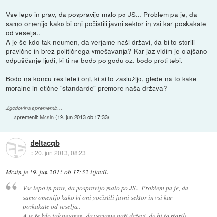
Vse lepo in prav, da pospravijo malo po JS... Problem pa je, da
samo omenijo kako bi oni počistili javni sektor in vsi kar poskakate
od veselja..
A je še kdo tak neumen, da verjame naši državi, da bi to storili
pravično in brez političnega vmešavanja? Kar jaz vidim je olajšano
odpuščanje ljudi, ki ti ne bodo po godu oz. bodo proti tebi.
Bodo na koncu res leteli oni, ki si to zaslužijo, glede na to kake
moralne in etične "standarde" premore naša država?
Zgodovina sprememb…
spremenil:
Mcsin
(
19. jun 2013 ob 17:33
)
deltacqb
::
20. jun 2013, 08:23
Mcsin
je
19. jun 2013 ob 17:32
izjavil
:
Vse lepo in prav, da pospravijo malo po JS... Problem pa je, da
samo omenijo kako bi oni počistili javni sektor in vsi kar
poskakate od veselja..
A je še kdo tak neumen, da verjame naši državi, da bi to storili