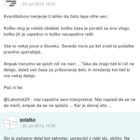
::
20. jun 2013, 16:03
Kvantitativno merjenje ti lahko da čisto lepe cifre ven.
Koliko vlog je nekdo obdelal, koliko časa je porabil za eno vlogo,
koliko jih je uspešno in koliko neuspešno rešil.
Vse to nekaj pove o človeku. Seveda mora pa šef znati te podatke
pravilno uporabljat.
Ampak trenutno se sploh nič ne meri ... Tako da imajo tisti ki nič ne
delajo, daleč več časa za prilizovanje šefu in mreženje kot tisti ki
res nekaj delajo.
Pač ni fer.
@Lakotnik29 - mal napačno sem interpretiral. Nisi napisal da se ne
da merit, ampak da se ne splača ... Kar je skoraj isto ...
solatko
::
20. jun 2013, 16:28
Sin je začasno delal kot sekretar, upravnici v neki slo. občini. Na