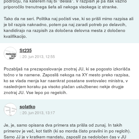
področju, na katerem naj bi "delala". V razpisih je pa itak važno
priporočilo trenutnega šefa ali nekoga visokega iz stranke.
Tako da ne seri. Politika naj počisti vse, ki so prišli mimo razpisa ali
je bil razpis naknadno, potem pa naj zaradi potreb po delavcih,
kandidirajo na razpisih za določena delovna mesta z določeno
kvalifikacijo.
St235
::
20. jun 2013, 12:55
Pozabljaš na prezaposlovanje znotraj JU, ki se pogosto izkorišča
točno v te namene. Zaposliš nekoga na XY mesto preko razpisa,
ko se vlada menja kar naenkrat posatane svetovalec ministra, v
naslednjem koraku pa visoko plačan uslužbenec nekje drugje
znotraj JU. Vse lepo po regelcih.
solatko
::
20. jun 2013, 13:17
Je, je, samo opisana dva primera sta prišla od zunaj. In takih
primerov je več, kot tistih (ki so morda čisto pravilni in po reglcih).
Samo JJ je v kratkem mandatu, zaposlil za nedoločen čas v JU