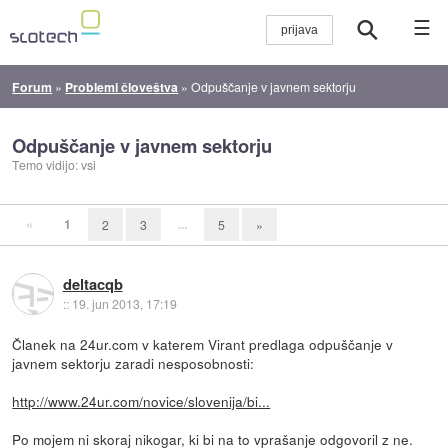
☰
Forum
»
Problemi človeštva
»
Odpuščanje v javnem sektorju
Odpuščanje v javnem sektorju
Temo vidijo: vsi
«
1
...
2
3
5
»
deltacqb
::
19. jun 2013, 17:19
Članek na 24ur.com v katerem Virant predlaga odpuščanje v
javnem sektorju zaradi nesposobnosti:
http://www.24ur.com/novice/slovenija/bi...
Po mojem ni skoraj nikogar, ki bi na to vprašanje odgovoril z ne.