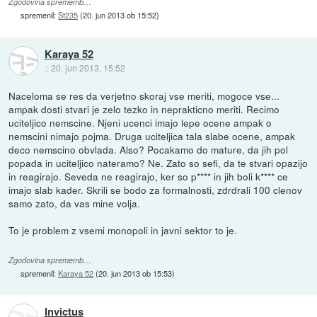
Zgodovina sprememb…
spremenil:
St235
(
20. jun 2013 ob 15:52
)
Karaya 52
::
20. jun 2013, 15:52
Naceloma se res da verjetno skoraj vse meriti, mogoce vse...
ampak dosti stvari je zelo tezko in neprakticno meriti. Recimo
uciteljico nemscine. Njeni ucenci imajo lepe ocene ampak o
nemscini nimajo pojma. Druga uciteljica tala slabe ocene, ampak
deco nemscino obvlada. Also? Pocakamo do mature, da jih pol
popada in uciteljico nateramo? Ne. Zato so sefi, da te stvari opazijo
in reagirajo. Seveda ne reagirajo, ker so p**** in jih boli k**** ce
imajo slab kader. Skrili se bodo za formalnosti, zdrdrali 100 clenov
samo zato, da vas mine volja.
To je problem z vsemi monopoli in javni sektor to je.
Zgodovina sprememb…
spremenil:
Karaya 52
(
20. jun 2013 ob 15:53
)
Invictus