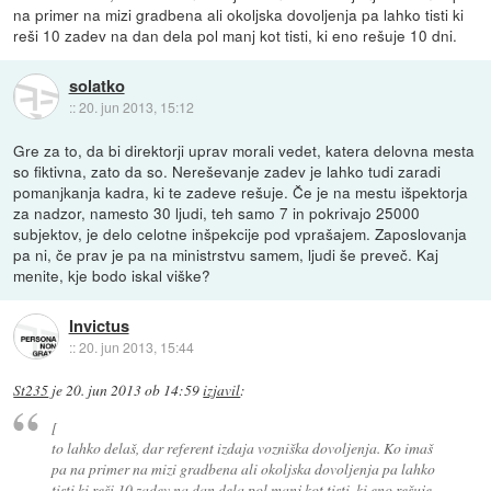
na primer na mizi gradbena ali okoljska dovoljenja pa lahko tisti ki
reši 10 zadev na dan dela pol manj kot tisti, ki eno rešuje 10 dni.
solatko
::
20. jun 2013, 15:12
Gre za to, da bi direktorji uprav morali vedet, katera delovna mesta
so fiktivna, zato da so. Nereševanje zadev je lahko tudi zaradi
pomanjkanja kadra, ki te zadeve rešuje. Če je na mestu išpektorja
za nadzor, namesto 30 ljudi, teh samo 7 in pokrivajo 25000
subjektov, je delo celotne inšpekcije pod vprašajem. Zaposlovanja
pa ni, če prav je pa na ministrstvu samem, ljudi še preveč. Kaj
menite, kje bodo iskal viške?
Invictus
::
20. jun 2013, 15:44
St235
je
20. jun 2013 ob 14:59
izjavil
:
[
to lahko delaš, dar referent izdaja vozniška dovoljenja. Ko imaš
pa na primer na mizi gradbena ali okoljska dovoljenja pa lahko
tisti ki reši 10 zadev na dan dela pol manj kot tisti, ki eno rešuje