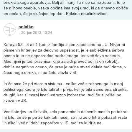
birokratskega aparatovja. Bolj ali manj. Tu niso samo župani, tu je
še njihovo osebje, vsaka občina ima svoj urad, ki ga dnevno obišče
en občan, če je slučajno lep dan. Kakšna neučinkovitost.
solatko
::
20. jun 2013, 13:24
Karaya 52 - 3 ali 4 ljudi iz familije imam zaposlene na JU. Nikjer ni
pismenih kriterijev za delovno uspešnost, je le subjektivna šefova
ocena in to ne neposredno nadrejenega, temveč ševa sektorja.
Med njimi je tudi pravnica, ki je zaradi preveč bolniških (otrok),
dobila negativno oceno, če prav je nujne stvari delala tudi doma, v
času nege otroka, ni pa šefu zlezla v rit.
In če smo že pri starem sistemu - veliko več strokovnega in manj
političnega kadra je bilo takrat - prvič, ker je bila samo ena stranka,
drugič, ker si moral imeti ustrezno izobrazbo, tudi če si prišel po
zvezah v JS.
Ventilatorjev na fiktivnih, zelo pomembnih delovnih mestih pa takrat
ni bilo, če se je pa že kak tak našel, so mu zelo hitro pokazali vrata
in nikoli več ni dobil zaposlitve v JS, tudi za kurirja ne.