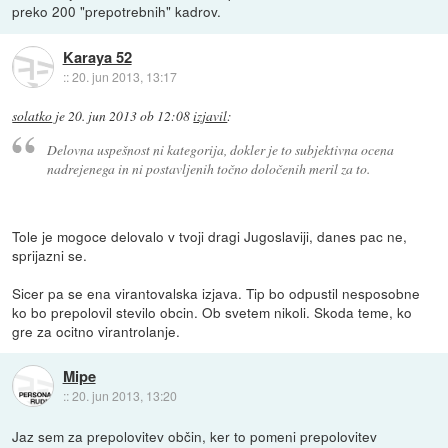
preko 200 "prepotrebnih" kadrov.
Karaya 52
::
20. jun 2013, 13:17
solatko
je
20. jun 2013 ob 12:08
izjavil
:
Delovna uspešnost ni kategorija, dokler je to subjektivna ocena
nadrejenega in ni postavljenih točno določenih meril za to.
Tole je mogoce delovalo v tvoji dragi Jugoslaviji, danes pac ne,
sprijazni se.
Sicer pa se ena virantovalska izjava. Tip bo odpustil nesposobne
ko bo prepolovil stevilo obcin. Ob svetem nikoli. Skoda teme, ko
gre za ocitno virantrolanje.
Mipe
::
20. jun 2013, 13:20
Jaz sem za prepolovitev občin, ker to pomeni prepolovitev