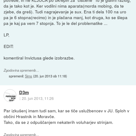
da je tako kot je. Ker vodilni nima aparata(morda mobing, da te
zjebe, da greš). Tudi nagrajevanje je sux. Ena ti dela 100 na uro
pa je 6 stopna(recimo) in je plačana manj, kot druga, ko se šlepa
pa je kaj pa vem 7 stopnja. To je le del problematike ...
LP,
EDIT:
komentiral Invictusa glede izobrazbe.
Zgodovina sprememb…
spremenil:
Sims
(
20. jun 2013 ob 11:18
)
D3m
::
20. jun 2013, 11:26
Par izkušenj imam tudi sam, kar se tiče uslužbencev v JU. Sploh v
občini Hrastnik in Moravče.
Tako, da se z odpuščanjem nekaterih voluharjev strinjam.
Zgodovina sprememb…