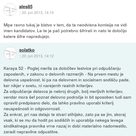
ales85
::
20. jun 2013, 14:10
Mipe ravno tukaj je bistvo v tem, da ta neodvisna komisija ne vidi
imen kandidatov. Le-te je pač potrebno šifrirati in nato le določijo
katere šifre napredujejo.
solatko
::
20. jun 2013, 14:12
Karaya 52 - Poglej merila za določitev lestvice pri odpuščanju
zaposlenih, v zakonu o delovnih razmerjih - Na prvem mestu je
delovna uspešnost, ki pa na delovnem in socialnem sodišču pade,
ker nikjer v svetu, ni narejenih realnih kriterijev.
Za odpuščanje delavca je nebroj drugih, bolj merljivih kriterijev,
vendar mora šef poznat delovno področje in bit sposoben tudi sam
opraviti predpisano delo, da lahko pravilno uporabi kriterij
neuspešnosti in odgovornosti.
Za enkrat, pri nas delajo te stvari stihijsko, zato pa se jim, skoraj
vsak, ki se mu da hodit po sodiščih in uporablja nekega levega
sindikalnega pravnika vrne nazaj in dobi materialno nadomestilo,
zaradi nepravilne odpustitve.