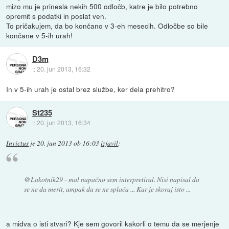
mizo mu je prinesla nekih 500 odločb, katre je bilo potrebno
opremit s podatki in poslat ven.
To pričakujem, da bo končano v 3-eh mesecih. Odločbe so bile
končane v 5-ih urah!
D3m
::
20. jun 2013, 16:32
In v 5-ih urah je ostal brez službe, ker dela prehitro?
St235
::
20. jun 2013, 16:34
Invictus
je
20. jun 2013 ob 16:03
izjavil
:
@Lakotnik29 - mal napačno sem interpretiral. Nisi napisal da
se ne da merit, ampak da se ne splača ... Kar je skoraj isto ...
a midva o isti stvari? Kje sem govoril kakorli o temu da se merjenje