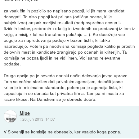
za vsak čin in pozicijo so napisano pogoji, ki jih mora kandidat
dosegati. To niso pogoji kot pri nas (odlična ocena, ki je
subjektivna) ampak merljivi rezultati (nadpovprečna ocena iz
fizičnih testov, prebranih xx knjig in izvedenih xx predavanj iz tem iz
knjig, x misij, x let na trenutnem položaju ... ). Ko dosežejo vse
pogoje za napredovanje padejo v bazen tistih, ki lahko
napredujejo. Potem pa neodvisna komisija pogleda koliko je prostih
delovnih mest in kandidate zrangirajo po ocenah in kriterijih. Ta
komisija ne pozna ljudi in ne vidi imen. Vidi samo relevantne
podatke.
Druga opcija pa je seveda danski način delovanja javne uprave.
Tam so večino storitev dali privatnim agencijam, določili jasne
kriterije in minimalne standarde, potem pa je agencija tista, ki
zaposluje in se obnaša kot privatna firma. Tam pa ni mesta za
razne fikuse. Na Danskem se je obneslo dobro.
Mipe
::
20. jun 2013, 14:07
V Sloveniji se komisije ne obnesejo, ker vsakdo koga pozna.