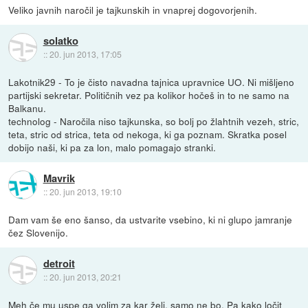
Veliko javnih naročil je tajkunskih in vnaprej dogovorjenih.
solatko
::
20. jun 2013, 17:05
Lakotnik29 - To je čisto navadna tajnica upravnice UO. Ni mišljeno
partijski sekretar. Političnih vez pa kolikor hočeš in to ne samo na
Balkanu.
technolog - Naročila niso tajkunska, so bolj po žlahtnih vezeh, stric,
teta, stric od strica, teta od nekoga, ki ga poznam. Skratka posel
dobijo naši, ki pa za lon, malo pomagajo stranki.
Mavrik
::
20. jun 2013, 19:10
Dam vam še eno šanso, da ustvarite vsebino, ki ni glupo jamranje
čez Slovenijo.
detroit
::
20. jun 2013, 20:21
Meh če mu uspe ga volim za kar želi, samo ne bo. Pa kako ločit