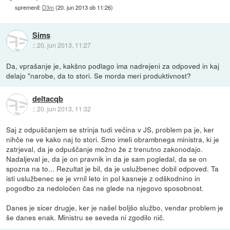
spremenil:
D3m
(
20. jun 2013 ob 11:26
)
Sims
::
20. jun 2013, 11:27
Da, vprašanje je, kakšno podlago ima nadrejeni za odpoved in kaj
delajo "narobe, da to stori. Se morda meri produktivnost?
deltacqb
::
20. jun 2013, 11:32
Saj z odpuščanjem se strinja tudi večina v JS, problem pa je, ker
nihče ne ve kako naj to stori. Smo imeli obrambnega ministra, ki je
zatrjeval, da je odpuščanje možno že z trenutno zakonodajo.
Nadaljeval je, da je on pravnik in da je sam pogledal, da se on
spozna na to... Rezultat je bil, da je uslužbenec dobil odpoved. Ta
isti uslužbenec se je vrnil leto in pol kasneje z odškodnino in
pogodbo za nedoločen čas ne glede na njegovo sposobnost.
Danes je sicer drugje, ker je našel boljšo službo, vendar problem je
še danes enak. Ministru se seveda ni zgodilo nič.