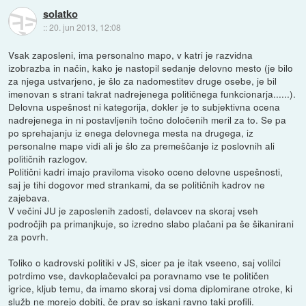
solatko
::
20. jun 2013, 12:08
Vsak zaposleni, ima personalno mapo, v katri je razvidna
izobrazba in način, kako je nastopil sedanje delovno mesto (je bilo
za njega ustvarjeno, je šlo za nadomestitev druge osebe, je bil
imenovan s strani takrat nadrejenega političnega funkcionarja......).
Delovna uspešnost ni kategorija, dokler je to subjektivna ocena
nadrejenega in ni postavljenih točno določenih meril za to. Se pa
po sprehajanju iz enega delovnega mesta na drugega, iz
personalne mape vidi ali je šlo za premeščanje iz poslovnih ali
političnih razlogov.
Politični kadri imajo praviloma visoko oceno delovne uspešnosti,
saj je tihi dogovor med strankami, da se političnih kadrov ne
zajebava.
V večini JU je zaposlenih zadosti, delavcev na skoraj vseh
področjih pa primanjkuje, so izredno slabo plačani pa še šikanirani
za povrh.
Toliko o kadrovski politiki v JS, sicer pa je itak vseeno, saj volilci
potrdimo vse, davkoplačevalci pa poravnamo vse te političen
igrice, kljub temu, da imamo skoraj vsi doma diplomirane otroke, ki
služb ne morejo dobiti, če prav so iskani ravno taki profili.