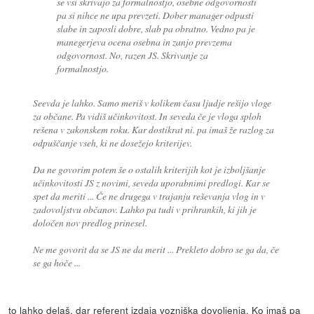
se vsi skrivajo za formalnostjo, osebne odgovornosti
pa si nihce ne upa prevzeti. Dober manager odpusti
slabe in zaposli dobre, slab pa obratno. Vedno pa je
manegerjeva ocena osebna in zanjo prevzema
odgovornost. No, razen JS. Skrivanje za
formalnostjo.
Seevda je lahko. Samo meriš v kolikem času ljudje rešijo vloge
za občane. Pa vidiš učinkovitost. In seveda če je vloga sploh
rešena v zakonskem roku. Kar dostikrat ni. pa imaš že razlog za
odpuščanje vseh, ki ne dosežejo kriterijev.
Da ne govorim potem še o ostalih kriterijih kot je izboljšanje
učinkovitosti JS z novimi, seveda uporabnimi predlogi. Kar se
spet da meriti ... Če ne drugega v trajanju reševanja vlog in v
zadovoljstvu občanov. Lahko pa tudi v prihrankih, ki jih je
določen nov predlog prinesel.
Ne me govorit da se JS ne da merit ... Prekleto dobro se ga da, če
se ga hoče ...
to lahko delaš, dar referent izdaja vozniška dovoljenja. Ko imaš pa