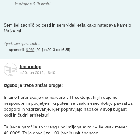
končane v 5-ih urah!
Sem šel zadnjič po cesti in sem videl jetija kako natepava kamelo.
Majke mi.
Zgodovina sprememb…
spremenil:
St235
(
20. jun 2013 ob 16:35
)
technolog
::
20. jun 2013, 16:49
Izgubo je treba znižat drugje!
Imamo huronska javna naročila v IT sektorju, ki jih dajemo
nesposobnim podjetjem, ki potem še vsak mesec dobijo pavšal za
podporo in vzdrževanje, kjer popravljajo napake v svoji bugasti
kodi in čudni arhitekturi.
Ta javna naročila so v rangu pol miljona evrov + še vsak mesec
40.000€. To je dovolj za 100 javnih uslužbencev.