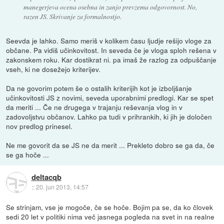
manegerjeva ocena osebna in zanjo prevzema odgovornost. No,
razen JS. Skrivanje za formalnostjo.
Seevda je lahko. Samo meriš v kolikem času ljudje rešijo vloge za
občane. Pa vidiš učinkovitost. In seveda če je vloga sploh rešena v
zakonskem roku. Kar dostikrat ni. pa imaš že razlog za odpuščanje
vseh, ki ne dosežejo kriterijev.
Da ne govorim potem še o ostalih kriterijih kot je izboljšanje
učinkovitosti JS z novimi, seveda uporabnimi predlogi. Kar se spet
da meriti ... Če ne drugega v trajanju reševanja vlog in v
zadovoljstvu občanov. Lahko pa tudi v prihrankih, ki jih je določen
nov predlog prinesel.
Ne me govorit da se JS ne da merit ... Prekleto dobro se ga da, če
se ga hoče ...
deltacqb
::
20. jun 2013, 14:57
Se strinjam, vse je mogoče, če se hoče. Bojim pa se, da ko človek
sedi 20 let v politiki nima več jasnega pogleda na svet in na realne