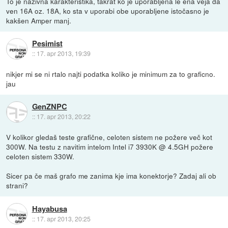
To je nazivna karakteristika, takrat ko je uporabljena le ena veja da
ven 16A oz. 18A, ko sta v uporabi obe uporabljene istočasno je
kakšen Amper manj.
Pesimist
::
17. apr 2013, 19:39
nikjer mi se ni rtalo najti podatka koliko je minimum za to graficno.
jau
GenZNPC
::
17. apr 2013, 20:22
V kolikor gledaš teste grafične, celoten sistem ne požere več kot
300W. Na testu z navitim intelom Intel i7 3930K @ 4.5GH požere
celoten sistem 330W.
Sicer pa če maš grafo me zanima kje ima konektorje? Zadaj ali ob
strani?
Hayabusa
::
17. apr 2013, 20:25