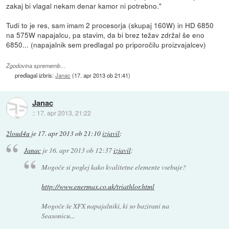
zakaj bi vlagal nekam denar kamor ni potrebno."
Tudi to je res, sam imam 2 procesorja (skupaj 160W) in HD 6850
na 575W napajalcu, pa stavim, da bi brez težav zdržal še eno
6850... (napajalnik sem predlagal po priporočilu proizvajalcev)
Zgodovina sprememb…
predlagal izbris:
Janac
(
17. apr 2013 ob 21:41
)
Janac
::
17. apr 2013, 21:22
2loud4u
je
17. apr 2013 ob 21:10
izjavil
:
Janac
je
16. apr 2013 ob 12:37
izjavil
:
Mogoče si poglej kako kvalitetne elemente vsebuje?
http://www.enermax.co.uk/triathlor.html
Mogoče še XFX napajalniki, ki so bazirani na
Seasonicu...