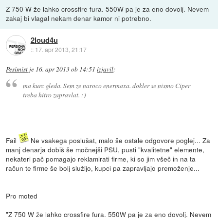
Z 750 W že lahko crossfire fura. 550W pa je za eno dovolj. Nevem
zakaj bi vlagal nekam denar kamor ni potrebno.
2loud4u
::
17. apr 2013, 21:17
Pesimist
je
16. apr 2013 ob 14:51
izjavil
:
ma kurc gleda. Sem ze naroco enermaxa. dokler se nismo Ciper
treba hitro zapravlat. :)
Fail
Ne vsakega poslušat, malo še ostale odgovore poglej... Za
manj denarja dobiš še močnejši PSU, pusti "kvalitetne" elemente,
nekateri pač pomagajo reklamirati firme, ki so jim všeč in na ta
račun te firme še bolj služijo, kupci pa zapravljajo premoženje...
Pro moted
"Z 750 W že lahko crossfire fura. 550W pa je za eno dovolj. Nevem