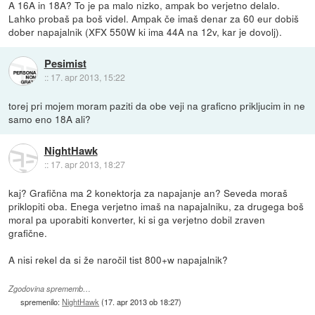
A 16A in 18A? To je pa malo nizko, ampak bo verjetno delalo.
Lahko probaš pa boš videl. Ampak če imaš denar za 60 eur dobiš
dober napajalnik (XFX 550W ki ima 44A na 12v, kar je dovolj).
Pesimist
::
17. apr 2013, 15:22
torej pri mojem moram paziti da obe veji na graficno prikljucim in ne
samo eno 18A ali?
NightHawk
::
17. apr 2013, 18:27
kaj? Grafična ma 2 konektorja za napajanje an? Seveda moraš
priklopiti oba. Enega verjetno imaš na napajalniku, za drugega boš
moral pa uporabiti konverter, ki si ga verjetno dobil zraven
grafične.
A nisi rekel da si že naročil tist 800+w napajalnik?
Zgodovina sprememb…
spremenilo:
NightHawk
(
17. apr 2013 ob 18:27
)