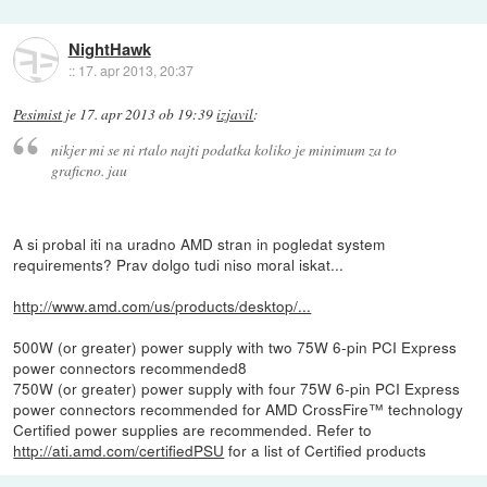
NightHawk
::
17. apr 2013, 20:37
Pesimist
je
17. apr 2013 ob 19:39
izjavil
:
nikjer mi se ni rtalo najti podatka koliko je minimum za to
graficno. jau
A si probal iti na uradno AMD stran in pogledat system
requirements? Prav dolgo tudi niso moral iskat...
http://www.amd.com/us/products/desktop/...
500W (or greater) power supply with two 75W 6-pin PCI Express
power connectors recommended8
750W (or greater) power supply with four 75W 6-pin PCI Express
power connectors recommended for AMD CrossFire™ technology
Certified power supplies are recommended. Refer to
http://ati.amd.com/certifiedPSU
for a list of Certified products