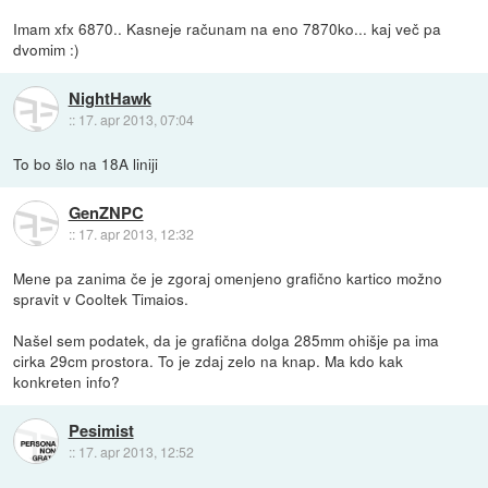
Imam xfx 6870.. Kasneje računam na eno 7870ko... kaj več pa
dvomim :)
NightHawk
::
17. apr 2013, 07:04
To bo šlo na 18A liniji
GenZNPC
::
17. apr 2013, 12:32
Mene pa zanima če je zgoraj omenjeno grafično kartico možno
spravit v Cooltek Timaios.
Našel sem podatek, da je grafična dolga 285mm ohišje pa ima
cirka 29cm prostora. To je zdaj zelo na knap. Ma kdo kak
konkreten info?
Pesimist
::
17. apr 2013, 12:52