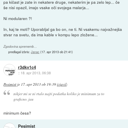
pa kičast je zate in nekatere druge, nekaterim je pa zelo lep... če
še nisi opazil, imajo vsake oči svojega malarja...
Ni modularen ?!
In, kaj te moti? Uporabljal ga bo on, ne ti. Ni vsakemu najvažnejša
stvar na svetu, da ima kable v kompu lepo zložene...
Zgodovina sprememb…
predlagal izbris:
Janac
(
17. apr 2013 ob 21:41
)
r3dkv1c4
::
18. apr 2013, 06:38
Pesimist
je
17. apr 2013 ob 19:39
izjavil
:
nikjer mi se ni rtalo najti podatka koliko je minimum za to
graficno. jau
minimum česa?
Pesimist