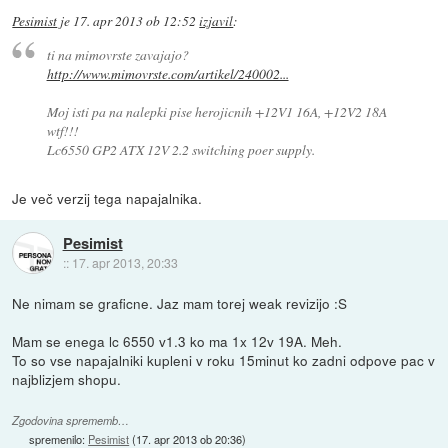
Pesimist
je
17. apr 2013 ob 12:52
izjavil
:
ti na mimovrste zavajajo?
http://www.mimovrste.com/artikel/240002...
Moj isti pa na nalepki pise herojicnih +12V1 16A, +12V2 18A
wtf!!!
Lc6550 GP2 ATX 12V 2.2 switching poer supply.
Je več verzij tega napajalnika.
Pesimist
::
17. apr 2013, 20:33
Ne nimam se graficne. Jaz mam torej weak revizijo :S
Mam se enega lc 6550 v1.3 ko ma 1x 12v 19A. Meh.
To so vse napajalniki kupleni v roku 15minut ko zadni odpove pac v
najblizjem shopu.
Zgodovina sprememb…
spremenilo:
Pesimist
(
17. apr 2013 ob 20:36
)