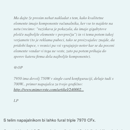
Ma dajte že prosim nehat nakladat s tem, kako kvalitetne
elemente imajo komponente računalnika, ker vse to najdete na
netu (recimo: "raziskava je pokazala, da imajo gigabytove
plošče najboljše elemente v povprečju") in vi temu potem takoj
verjamete (to je reklama pubeci, tako se proizvajalec znajde, da
pridobi kupce, v resnici pa vsi vgrajujejo noter kar se da poceni
elemente vendar vi tega ne veste, zato pa potem prihaja do
sporov katera firma dela najboljše komponente).
@OP
7950 ima dovolj 750W v single card konfiguraciji, deluje tudi s
700W... primer napajalca za tvojo grafično:
http://www.mimovrste.com/artikel/240002...
LP
S telim napajalnikom bi lahko fural triple 7970 CFx.