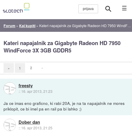
☰
Forum
»
Kaj kupiti
»
Kateri napajalnik za Gigabyte Radeon HD 7950 WindForce 3X 3GB GDDR5
Kateri napajalnik za Gigabyte Radeon HD 7950
WindForce 3X 3GB GDDR5
2
»
«
1
freesty
::
16. apr 2013, 21:23
Ja ce imas eno graficno, ki rabi 20A, je na ta napajalnik ne mores
priklopit, ce bi imel pa en rail pa bi lahko ;)
Dober dan
::
16. apr 2013, 21:25