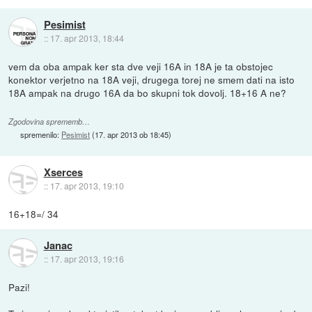
Pesimist
::
17. apr 2013, 18:44
vem da oba ampak ker sta dve veji 16A in 18A je ta obstojec
konektor verjetno na 18A veji, drugega torej ne smem dati na isto
18A ampak na drugo 16A da bo skupni tok dovolj. 18+16 A ne?
Zgodovina sprememb…
spremenilo:
Pesimist
(
17. apr 2013 ob 18:45
)
Xserces
::
17. apr 2013, 19:10
16+18=/ 34
Janac
::
17. apr 2013, 19:16
Pazi!