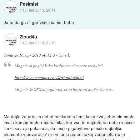
Pesimist
::
17. apr 2013, 20:41
Ja to da ga ni gor vidim samo. hehe
2loud4u
::
17. apr 2013, 21:10
Janac
je
16. apr 2013 ob 12:37
izjavil
:
Mogoče si poglej kako kvalitetne elemente vsebuje?
http://www.enermax.co.uk/triathlor.html
Mogoče še XFX napajalniki, ki so bazirani na Seasonicu...
Ma dajte že prosim nehat nakladat s tem, kako kvalitetne elemente
imajo komponente računalnika, ker vse to najdete na netu (recimo:
"raziskava je pokazala, da imajo gigabytove plošče najboljše
elemente v povprečju") in vi temu potem takoj verjamete (to je
reklama pubeci, tako se proizvajalec znajde, da pridobi kupce, v