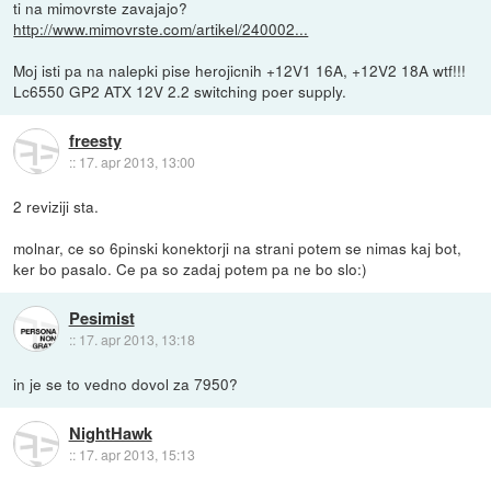
ti na mimovrste zavajajo?
http://www.mimovrste.com/artikel/240002...
Moj isti pa na nalepki pise herojicnih +12V1 16A, +12V2 18A wtf!!!
Lc6550 GP2 ATX 12V 2.2 switching poer supply.
freesty
::
17. apr 2013, 13:00
2 reviziji sta.
molnar, ce so 6pinski konektorji na strani potem se nimas kaj bot,
ker bo pasalo. Ce pa so zadaj potem pa ne bo slo:)
Pesimist
::
17. apr 2013, 13:18
in je se to vedno dovol za 7950?
NightHawk
::
17. apr 2013, 15:13