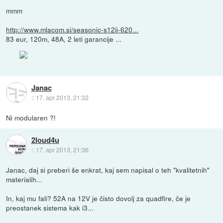
mmm
http://www.mlacom.si/seasonic-s12ii-620...
83 eur, 120m, 48A, 2 leti garancije ...
Janac
::
17. apr 2013, 21:32
Ni modularen ?!
2loud4u
::
17. apr 2013, 21:36
Janac, daj si preberi še enkrat, kaj sem napisal o teh "kvalitetnih"
materialih...
In, kaj mu fali? 52A na 12V je čisto dovolj za quadfire, če je
preostanek sistema kak i3...