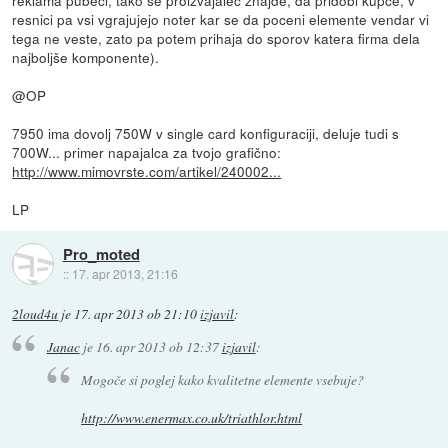
resnici pa vsi vgrajujejo noter kar se da poceni elemente vendar vi
tega ne veste, zato pa potem prihaja do sporov katera firma dela
najboljše komponente).
@OP
7950 ima dovolj 750W v single card konfiguraciji, deluje tudi s
700W... primer napajalca za tvojo grafično:
http://www.mimovrste.com/artikel/240002...
LP
Pro_moted
::
17. apr 2013, 21:16
2loud4u
je
17. apr 2013 ob 21:10
izjavil
:
Janac
je
16. apr 2013 ob 12:37
izjavil
:
Mogoče si poglej kako kvalitetne elemente vsebuje?
http://www.enermax.co.uk/triathlor.html