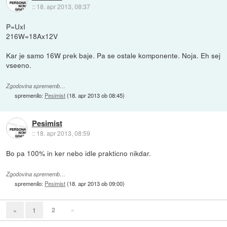
::
18. apr 2013, 08:37
P=UxI
216W=18Ax12V
Kar je samo 16W prek baje. Pa se ostale komponente. Noja. Eh sej
vseeno.
Zgodovina sprememb…
spremenilo:
Pesimist
(
18. apr 2013 ob 08:45
)
Pesimist
::
18. apr 2013, 08:59
Bo pa 100% in ker nebo idle prakticno nikdar.
Zgodovina sprememb…
spremenilo:
Pesimist
(
18. apr 2013 ob 09:00
)
2
»
«
1