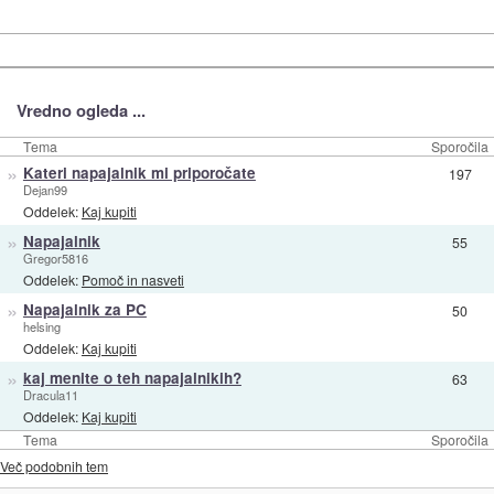
Vredno ogleda ...
Tema
Sporočila
»
Kateri napajalnik mi priporočate
197
Dejan99
Oddelek:
Kaj kupiti
»
Napajalnik
55
Gregor5816
Oddelek:
Pomoč in nasveti
»
Napajalnik za PC
50
helsing
Oddelek:
Kaj kupiti
»
kaj menite o teh napajalnikih?
63
Dracula11
Oddelek:
Kaj kupiti
Tema
Sporočila
Več podobnih tem