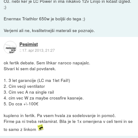
Oz. nebi ker je LC Power in ima nikakvo 12v Linijo in kičast izgled.
;)
Enermax Triathlor 650w je boljši do tega ;)
Verjemi ali ne, kvalitetnejši materali se poznajo.
Pesimist
::
17. apr 2013, 21:27
ok fertik debate. Sem lihkar naroco napajalc.
Stvari ki sem dal povdarek.
1. 3 let garancije (LC ma 1let Fail!)
2. Cim vecji ventilator
3. Cim vec A na single rail
4. cim vec W za maybe crossfire kasneje.
5. Do cca +\-100€
kupleno in fertik. Pa vsem hvala za sodelovanje in pomoč.
Firme pa ni treba reklamirat. Bila je le 1x omenjena v celi temi in se
to samo z linkom