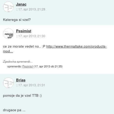
Janac
::
17. apr 2013, 21:28
Katerega si vzel?
Pesimist
::
17. apr 2013, 21:30
ce ze morate vedet no.. :P
http://www.thermaltake.com/products-
mod...
Zgodovina sprememb…
spremenilo:
Pesimist
(
17. apr 2013 ob 21:35
)
Brias
::
17. apr 2013, 21:31
pomoje da je vzel TTB :)
drugace pa ...