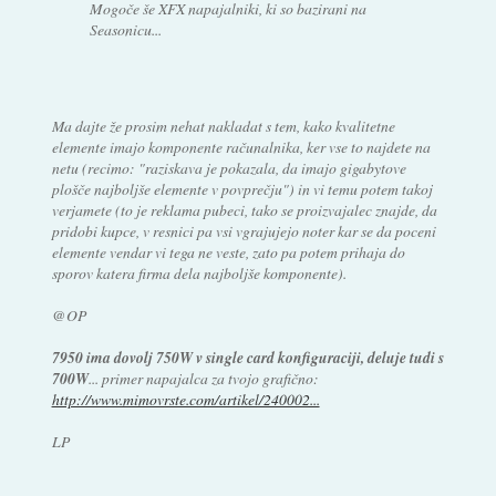
Mogoče še XFX napajalniki, ki so bazirani na
Seasonicu...
Ma dajte že prosim nehat nakladat s tem, kako kvalitetne
elemente imajo komponente računalnika, ker vse to najdete na
netu (recimo: "raziskava je pokazala, da imajo gigabytove
plošče najboljše elemente v povprečju") in vi temu potem takoj
verjamete (to je reklama pubeci, tako se proizvajalec znajde, da
pridobi kupce, v resnici pa vsi vgrajujejo noter kar se da poceni
elemente vendar vi tega ne veste, zato pa potem prihaja do
sporov katera firma dela najboljše komponente).
@OP
7950 ima dovolj 750W v single card konfiguraciji, deluje tudi s
700W
... primer napajalca za tvojo grafično:
http://www.mimovrste.com/artikel/240002...
LP