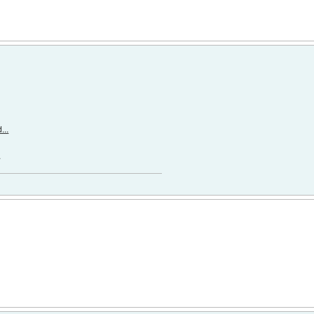
...
.