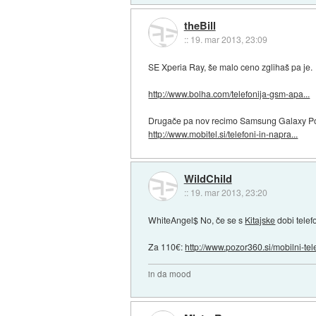
theBill
::
19. mar 2013, 23:09
SE Xperia Ray, še malo ceno zglihaš pa je.
http://www.bolha.com/telefonija-gsm-apa...
Drugače pa nov recimo Samsung Galaxy Pocke
http://www.mobitel.si/telefoni-in-napra...
WildChild
::
19. mar 2013, 23:20
WhiteAngel$ No, če se s
Kitajske
dobi telef
Za 110€:
http://www.pozor360.si/mobilni-tele
in da mood