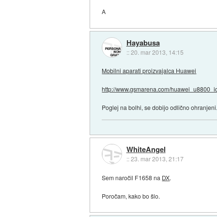
A
Hayabusa
::
20. mar 2013, 14:15
Mobilni aparati proizvajalca Huawei
http://www.gsmarena.com/huawei_u8800_id
Poglej na bolhi, se dobijo odlično ohranjeni
WhiteAngel
::
23. mar 2013, 21:17
Sem naročil F1658 na
DX
.
Poročam, kako bo šlo.