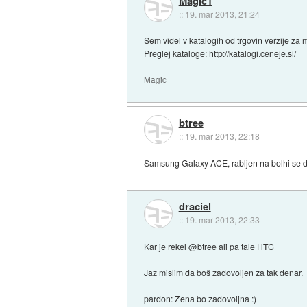
Magic1
::
19. mar 2013, 21:24
Sem videl v katalogih od trgovin verzije za
Preglej kataloge:
http://katalogi.ceneje.si/
Magic
btree
::
19. mar 2013, 22:18
Samsung Galaxy ACE, rabljen na bolhi se d
draciel
::
19. mar 2013, 22:33
Kar je rekel @btree ali pa
tale HTC
Jaz mislim da boš zadovoljen za tak denar.
pardon: Žena bo zadovoljna :)