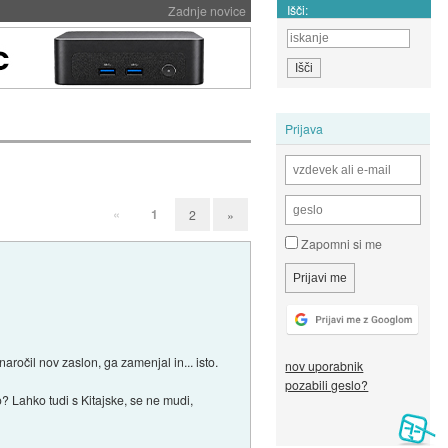
Išči:
Zadnje novice
Prijava
«
1
2
»
Zapomni si me
 naročil nov zaslon, ga zamenjal in... isto.
nov uporabnik
pozabili geslo?
? Lahko tudi s Kitajske, se ne mudi,