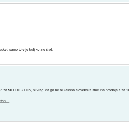
t, samo tole je bolj kot ne šrot.
on za 50 EUR + DDV, ni vrag, da ga ne bi kakšna slovenska štacuna prodajala za
foni...