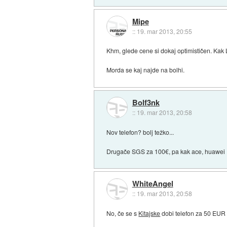
Mipe
::
19. mar 2013, 20:55
Khm, glede cene si dokaj optimističen. Kak
Morda se kaj najde na bolhi.
Bolf3nk
::
19. mar 2013, 20:58
Nov telefon? bolj težko...
Drugače SGS za 100€, pa kak ace, huawei I
WhiteAngel
::
19. mar 2013, 20:58
No, če se s
Kitajske
dobi telefon za 50 EUR 