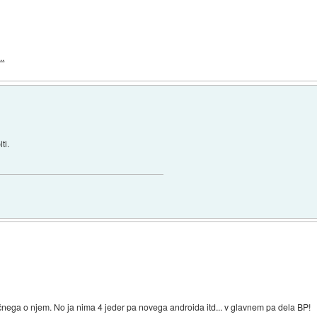
..
ti.
pačnega o njem. No ja nima 4 jeder pa novega androida itd... v glavnem pa dela BP!