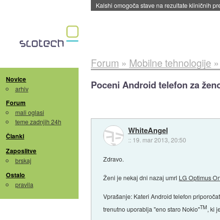
Sandisk že prodal več kot polovico SSD-jev za 
Forum
»
Mobilne tehnologije
Novice
Poceni Android telefon za žen
arhiv
Forum
mali oglasi
teme zadnjih 24h
WhiteAngel
Članki
::
19. mar 2013, 20:50
Zaposlitve
Zdravo.
brskaj
Ostalo
Ženi je nekaj dni nazaj umrl
LG Optimus O
pravila
Vprašanje: Kateri Android telefon priporoča
TM
trenutno uporablja "eno staro Nokio"
, ki