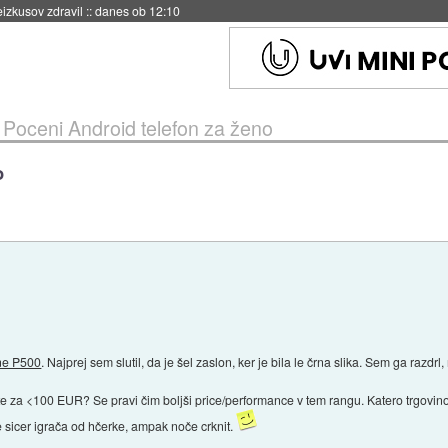
naslednji dve leti
::
danes ob 11:37
»
Poceni Android telefon za ženo
o
ne P500
. Najprej sem slutil, da je šel zaslon, ker je bila le črna slika. Sem ga razdrl,
te za <100 EUR? Se pravi čim boljši price/performance v tem rangu. Katero trgovino
 je sicer igrača od hčerke, ampak noče crknit.