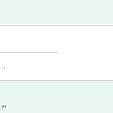
:51
)
nebil.