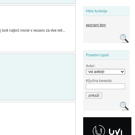
Hitre funkcije
seznam tem
oš najbrž moral v vezavo za dve leti...
Posebni izpisi
Avtor:
Ključna beseda: