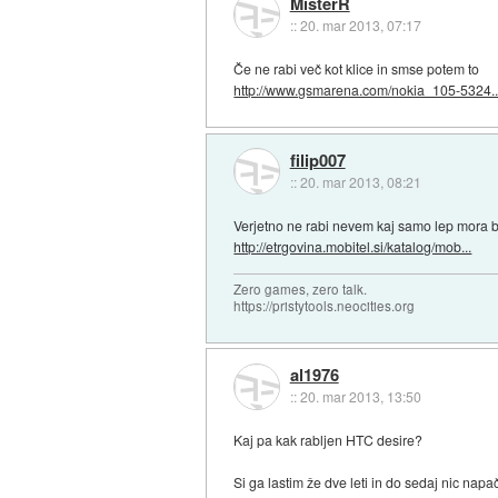
MisterR
::
20. mar 2013, 07:17
Če ne rabi več kot klice in smse potem to
http://www.gsmarena.com/nokia_105-5324..
filip007
::
20. mar 2013, 08:21
Verjetno ne rabi nevem kaj samo lep mora bi
http://etrgovina.mobitel.si/katalog/mob...
Zero games, zero talk.
https://pristytools.neocities.org
al1976
::
20. mar 2013, 13:50
Kaj pa kak rabljen HTC desire?
Si ga lastim že dve leti in do sedaj nic na