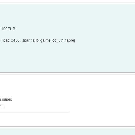
ele 100EUR
o Tpad C450.. špar naj bi ga mel od jutri naprej
e super.
..