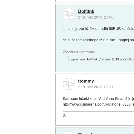
Bolf3nk
::
19. mar 2013, 21:06
.. ma to je zanič. škoda tistih 50EUR kaj š
če bi že rad kakšnega iz kitajske.. .poglej p
Zgodovina sprememb…
spremenil:
Bolf3nk
(
19. mar 2013 ob 21:08
)
ttommy
::
19. mar 2013, 21:11
Sam sem hčerki kupil Vodafone Smart 2 in j
http://www.gsmarena.com/vodafone_v860_s.
Gamer