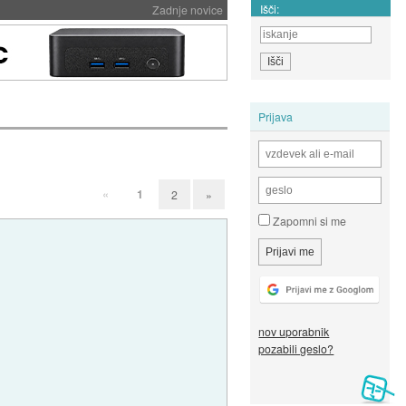
Išči:
Zadnje novice
Prijava
«
1
2
»
Zapomni si me
nov uporabnik
pozabili geslo?