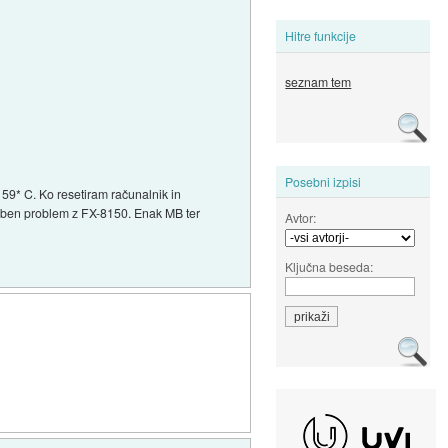
Hitre funkcije
seznam tem
Posebni izpisi
59* C. Ko resetiram računalnik in
doben problem z FX-8150. Enak MB ter
Avtor:
Ključna beseda: