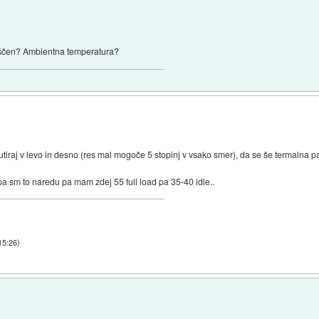
meščen? Ambientna temperatura?
arutiraj v levo in desno (res mal mogoče 5 stopinj v vsako smer), da se še termalna pas
 pa sm to naredu pa mam zdej 55 full load pa 35-40 idle..
15:26
)