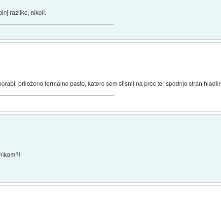
j razlike, nikoli.
orabil priloženo termalno pasto, katero sem stisnil na proc ter spodnjo stran hladilni
lnikom?!