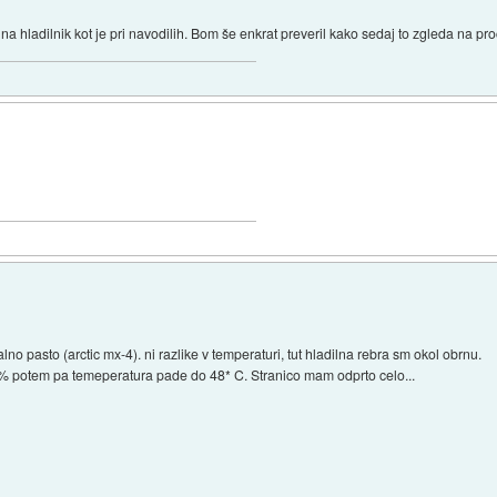
na hladilnik kot je pri navodilih. Bom še enkrat preveril kako sedaj to zgleda na pro
 pasto (arctic mx-4). ni razlike v temperaturi, tut hladilna rebra sm okol obrnu.
00% potem pa temeperatura pade do 48* C. Stranico mam odprto celo...