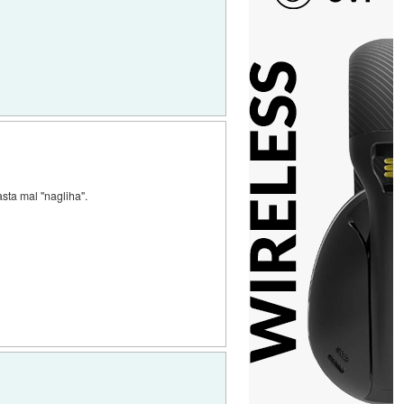
ta mal ''nagliha''.