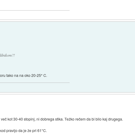
dilnikom?!
storu tako na na oko 20-25* C.
a več kot 30-40 stopinj, ni dobrega stika. Težko rečem da bi bilo kaj drugega.
od pravijo da je že pri 61°C.