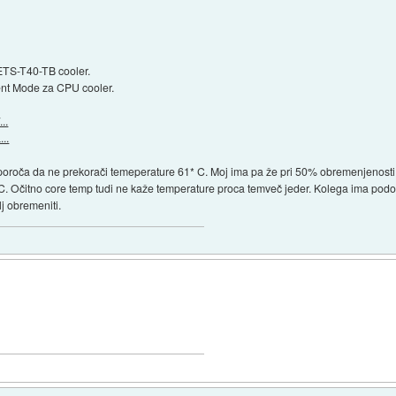
TS-T40-TB cooler.
nt Mode za CPU cooler.
..
..
iporoča da ne prekorači temeperature 61* C. Moj ima pa že pri 50% obremenjenosti 
C. Očitno core temp tudi ne kaže temperature proca temveč jeder. Kolega ima po
 obremeniti.