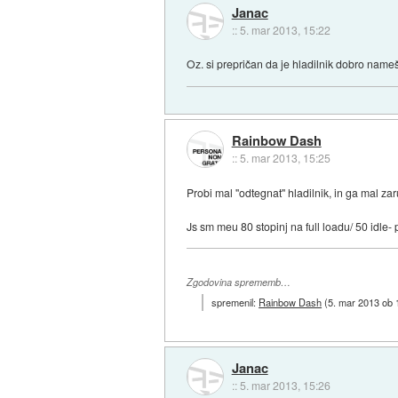
Janac
::
5. mar 2013, 15:22
Oz. si prepričan da je hladilnik dobro na
Rainbow Dash
::
5. mar 2013, 15:25
Probi mal ''odtegnat'' hladilnik, in ga mal z
Js sm meu 80 stopinj na full loadu/ 50 idle-
Zgodovina sprememb…
spremenil:
Rainbow Dash
(
5. mar 2013 ob 
Janac
::
5. mar 2013, 15:26