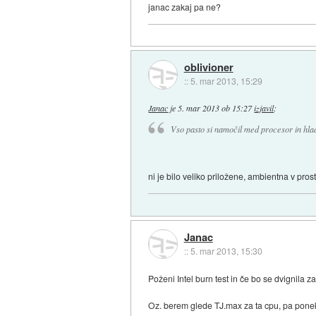
janac zakaj pa ne?
oblivioner
::
5. mar 2013, 15:29
Janac
je
5. mar 2013 ob 15:27
izjavil
:
Vso pasto si namočil med procesor in hla
ni je bilo veliko priložene, ambientna v pro
Janac
::
5. mar 2013, 15:30
Poženi Intel burn test in če bo se dvignila z
Oz. berem glede TJ.max za ta cpu, pa ponek