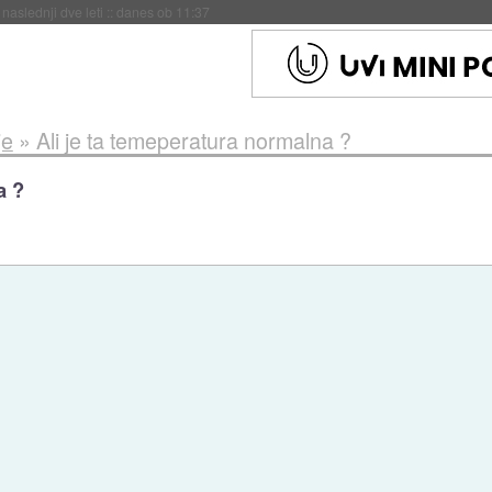
naslednji dve leti
::
danes ob 11:37
je
»
Ali je ta temeperatura normalna ?
a ?