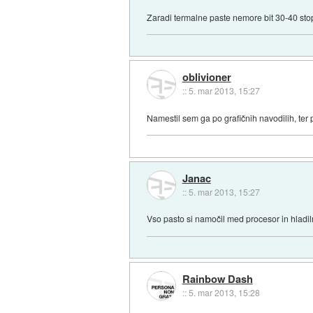
Zaradi termalne paste nemore bit 30-40 stopin
oblivioner
::
5. mar 2013, 15:27
Namestil sem ga po grafičnih navodilih, ter p
Janac
::
5. mar 2013, 15:27
Vso pasto si namočil med procesor in hladi
Rainbow Dash
::
5. mar 2013, 15:28