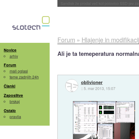
Sandisk že prodal več kot polovico SSD-jev za 
Forum
»
Hlajenje in modifikaci
Novice
Ali je ta temeperatura normaln
arhiv
Forum
mali oglasi
teme zadnjih 24h
oblivioner
Članki
::
5. mar 2013, 15:07
Zaposlitve
brskaj
Ostalo
pravila