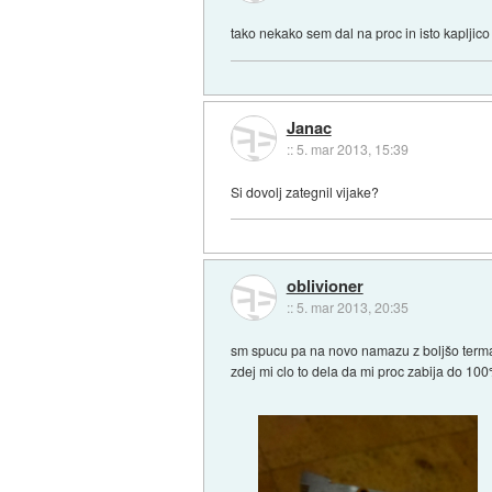
tako nekako sem dal na proc in isto kapljico 
Janac
::
5. mar 2013, 15:39
Si dovolj zategnil vijake?
oblivioner
::
5. mar 2013, 20:35
sm spucu pa na novo namazu z boljšo termalno
zdej mi clo to dela da mi proc zabija do 1