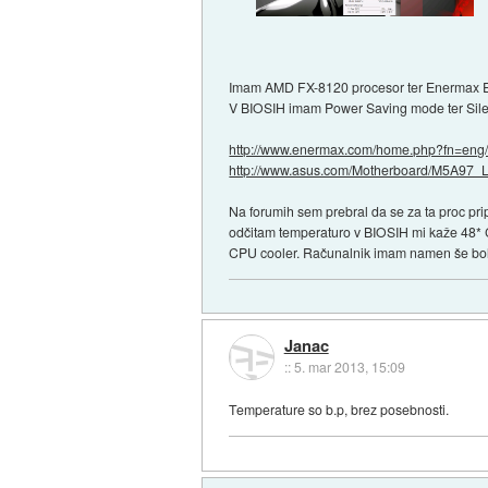
Imam AMD FX-8120 procesor ter Enermax E
V BIOSIH imam Power Saving mode ter Sile
http://www.enermax.com/home.php?fn=eng/.
http://www.asus.com/Motherboard/M5A97_L.
Na forumih sem prebral da se za ta proc pr
odčitam temperaturo v BIOSIH mi kaže 48* 
CPU cooler. Računalnik imam namen še bolj
Janac
::
5. mar 2013, 15:09
Temperature so b.p, brez posebnosti.