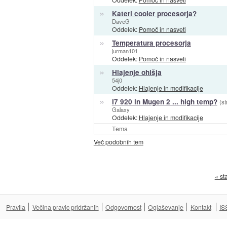
»
Kateri cooler procesorja?
DaveG
Oddelek:
Pomoč in nasveti
»
Temperatura procesorja
jurman101
Oddelek:
Pomoč in nasveti
»
Hlajenje ohišja
54j0
Oddelek:
Hlajenje in modifikacije
»
I7 920 in Mugen 2 ... high temp?
(st
Galaxy
Oddelek:
Hlajenje in modifikacije
Tema
Več podobnih tem
« st
Pravila
Večina pravic pridržanih
Odgovornost
Oglaševanje
Kontakt
IS