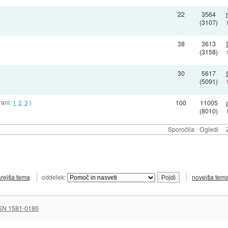
22
3564
(3107)
38
3613
(3158)
30
5617
(5091)
rani:
1
2
3
)
100
11005
(8010)
Sporočila
Ogledi
arejša tema
oddelek:
novejša tem
SN 1581-0186