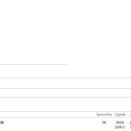
Sporočila
Ogledi
na
38
3629
(3061)