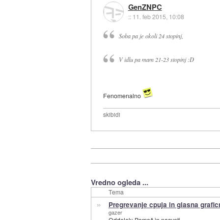
GenZNPC
::
11. feb 2015, 10:08
Soba pa je okoli 24 stopinj,
V idlu pa mam 21-23 stopinj :D
Fenomenalno
skibidi
Vredno ogleda ...
Tema
»
Pregrevanje cpuja in glasna grafic
gazer
Oddelek:
Pomoč in nasveti