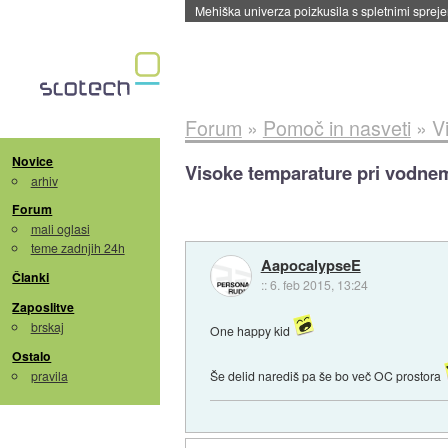
Mehiška univerza poizkusila s spletnimi sprejem
Forum
»
Pomoč in nasveti
»
V
Novice
Visoke temparature pri vodnem
arhiv
Forum
mali oglasi
teme zadnjih 24h
AapocalypseE
Članki
::
6. feb 2015, 13:24
Zaposlitve
brskaj
One happy kid
Ostalo
pravila
Še delid narediš pa še bo več OC prostora