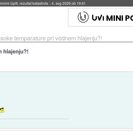
nimi izpiti, rezultat katastrofa
::
4. avg 2026 ob 19:41
isoke temparature pri vodnem hlajenju?!
 hlajenju?!