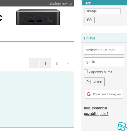
Išči:
Zadnje novice
Prijava
2
»
«
1
Zapomni si me
nov uporabnik
pozabili geslo?