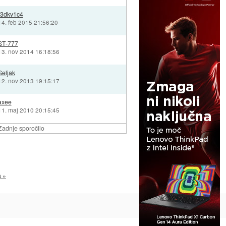
r3dkv1c4
14. feb 2015 21:56:20
ST-777
13. nov 2014 16:18:56
Seljak
12. nov 2013 19:15:17
axee
11. maj 2010 20:15:45
Zadnje sporočilo
a »
Na vrh ^