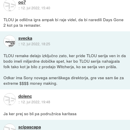
oo7
::
12. jul 2022, 15:40
TLOU je odlična igra ampak bi raje videl, da bi naredili Days Gone
2 kot pa ta remaster.
svecka
::
12. jul 2022, 18:25
TLOU remake delajo izključno zato, ker pride TLOU serija ven in da
bodo imeli miljardne dobičke spet, ker bo TLOU serija nahajpala
folk tako kot je bilo z prodajo Witcherja, ko se serija ven prišla.
Odkar ima Sony novega ameriškega direktorja, gre vse sam še za
extreme $$$$ money making.
dolenc
::
12. jul 2022, 19:48
Ja ker prej so bli pa podružnica karitasa
scipascapa