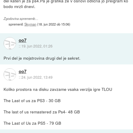
del kateri je za ps4.Pa je grafika ze v osnovi odlicna jo preigram ko
bodo mrzli dnevi.
Zgodovina sprememb…
spremenil:
Skyman
(
18. jun 2022 ob 15:06
)
oo7
::
19. jun 2022, 01:26
Prvi del je mojstrovina drugi del je sekret.
oo7
::
24. jun 2022, 13:49
Koliko prostora na disku zavzame vsaka verzija igre TLOU
The Last of us za PS3 - 30 GB
The last of us remastered za Ps4- 48 GB
The Last of Us za PS5 - 79 GB