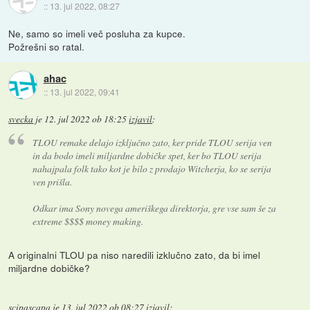
::
13. jul 2022, 08:27
Ne, samo so imeli več posluha za kupce.
Požrešni so ratal.
ahac
::
13. jul 2022, 09:41
svecka
je
12. jul 2022 ob 18:25
izjavil
:
TLOU remake delajo izključno zato, ker pride TLOU serija ven
in da bodo imeli miljardne dobičke spet, ker bo TLOU serija
nahajpala folk tako kot je bilo z prodajo Witcherja, ko se serija
ven prišla.
Odkar ima Sony novega ameriškega direktorja, gre vse sam še za
extreme $$$$ money making.
A originalni TLOU pa niso naredili izklučno zato, da bi imel
miljardne dobičke?
scipascapa
je
13. jul 2022 ob 08:27
izjavil
: