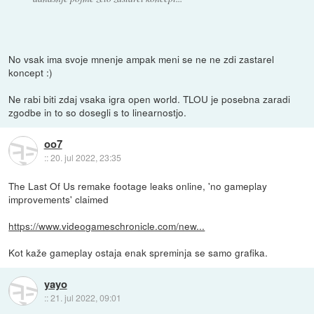
No vsak ima svoje mnenje ampak meni se ne ne zdi zastarel
koncept :)
Ne rabi biti zdaj vsaka igra open world. TLOU je posebna zaradi
zgodbe in to so dosegli s to linearnostjo.
oo7
::
20. jul 2022, 23:35
The Last Of Us remake footage leaks online, 'no gameplay
improvements' claimed
https://www.videogameschronicle.com/new...
Kot kaže gameplay ostaja enak spreminja se samo grafika.
yayo
::
21. jul 2022, 09:01