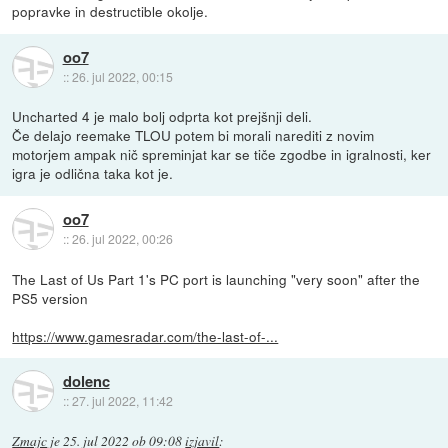
popravke in destructible okolje.
oo7
::
26. jul 2022, 00:15
Uncharted 4 je malo bolj odprta kot prejšnji deli.
Če delajo reemake TLOU potem bi morali narediti z novim
motorjem ampak nič spreminjat kar se tiče zgodbe in igralnosti, ker
igra je odlična taka kot je.
oo7
::
26. jul 2022, 00:26
The Last of Us Part 1's PC port is launching "very soon" after the
PS5 version
https://www.gamesradar.com/the-last-of-...
dolenc
::
27. jul 2022, 11:42
Zmajc
je
25. jul 2022 ob 09:08
izjavil
: