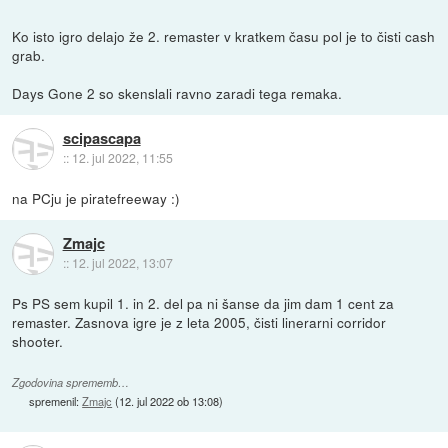
Ko isto igro delajo že 2. remaster v kratkem času pol je to čisti cash
grab.
Days Gone 2 so skenslali ravno zaradi tega remaka.
scipascapa
::
12. jul 2022, 11:55
na PCju je piratefreeway :)
Zmajc
::
12. jul 2022, 13:07
Ps PS sem kupil 1. in 2. del pa ni šanse da jim dam 1 cent za
remaster. Zasnova igre je z leta 2005, čisti linerarni corridor
shooter.
Zgodovina sprememb…
spremenil:
Zmajc
(
12. jul 2022 ob 13:08
)