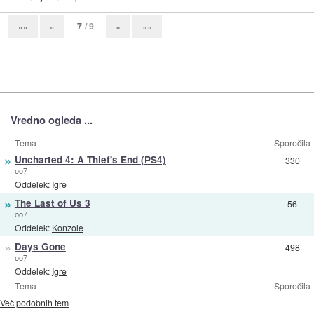
7
/ 9
««
«
»
»»
Vredno ogleda ...
Tema
Sporočila
»
Uncharted 4: A Thief's End (PS4)
330
oo7
Oddelek:
Igre
»
The Last of Us 3
56
oo7
Oddelek:
Konzole
»
Days Gone
498
oo7
Oddelek:
Igre
Tema
Sporočila
Več podobnih tem