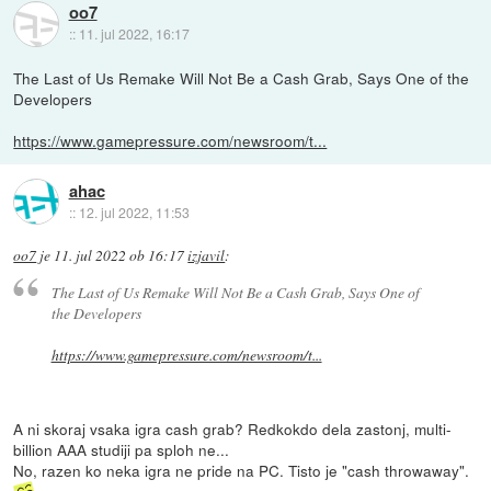
oo7
::
11. jul 2022, 16:17
The Last of Us Remake Will Not Be a Cash Grab, Says One of the
Developers
https://www.gamepressure.com/newsroom/t...
ahac
::
12. jul 2022, 11:53
oo7
je
11. jul 2022 ob 16:17
izjavil
:
The Last of Us Remake Will Not Be a Cash Grab, Says One of
the Developers
https://www.gamepressure.com/newsroom/t...
A ni skoraj vsaka igra cash grab? Redkokdo dela zastonj, multi-
billion AAA studiji pa sploh ne...
No, razen ko neka igra ne pride na PC. Tisto je "cash throwaway".