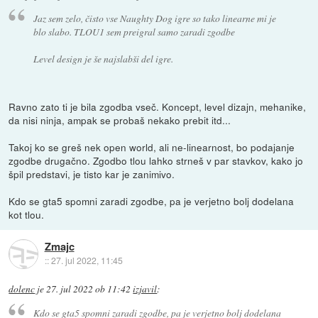
Jaz sem zelo, čisto vse Naughty Dog igre so tako linearne mi je
blo slabo. TLOU1 sem preigral samo zaradi zgodbe
Level design je še najslabši del igre.
Ravno zato ti je bila zgodba vseč. Koncept, level dizajn, mehanike,
da nisi ninja, ampak se probaš nekako prebit itd...
Takoj ko se greš nek open world, ali ne-linearnost, bo podajanje
zgodbe drugačno. Zgodbo tlou lahko strneš v par stavkov, kako jo
špil predstavi, je tisto kar je zanimivo.
Kdo se gta5 spomni zaradi zgodbe, pa je verjetno bolj dodelana
kot tlou.
Zmajc
::
27. jul 2022, 11:45
dolenc
je
27. jul 2022 ob 11:42
izjavil
:
Kdo se gta5 spomni zaradi zgodbe, pa je verjetno bolj dodelana