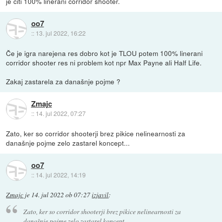
je čiti 100% linerani corridor shooter.
oo7
::
13. jul 2022, 16:22
Če je igra narejena res dobro kot je TLOU potem 100% linerani
corridor shooter res ni problem kot npr Max Payne ali Half Life.
Zakaj zastarela za današnje pojme ?
Zmajc
::
14. jul 2022, 07:27
Zato, ker so corridor shooterji brez pikice nelinearnosti za
današnje pojme zelo zastarel koncept...
oo7
::
14. jul 2022, 14:19
Zmajc
je
14. jul 2022 ob 07:27
izjavil
:
Zato, ker so corridor shooterji brez pikice nelinearnosti za
današnje pojme zelo zastarel koncept...