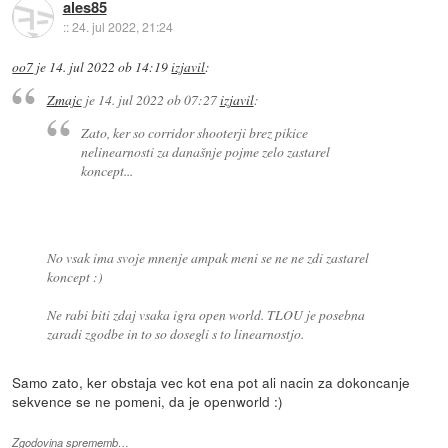
ales85
::
24. jul 2022, 21:24
oo7
je
14. jul 2022 ob 14:19
izjavil
:
Zmajc
je
14. jul 2022 ob 07:27
izjavil
:
Zato, ker so corridor shooterji brez pikice
nelinearnosti za današnje pojme zelo zastarel
koncept...
No vsak ima svoje mnenje ampak meni se ne ne zdi zastarel
koncept :)
Ne rabi biti zdaj vsaka igra open world. TLOU je posebna
zaradi zgodbe in to so dosegli s to linearnostjo.
Samo zato, ker obstaja vec kot ena pot ali nacin za dokoncanje
sekvence se ne pomeni, da je openworld :)
Zgodovina sprememb…