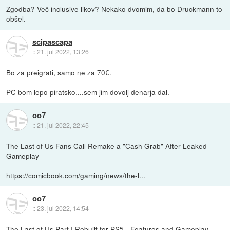
Zgodba? Več inclusive likov? Nekako dvomim, da bo Druckmann to
obšel.
scipascapa
::
21. jul 2022, 13:26
Bo za preigrati, samo ne za 70€.
PC bom lepo piratsko....sem jim dovolj denarja dal.
oo7
::
21. jul 2022, 22:45
The Last of Us Fans Call Remake a "Cash Grab" After Leaked
Gameplay
https://comicbook.com/gaming/news/the-l...
oo7
::
23. jul 2022, 14:54
The Last of Us Part I Rebuilt for PS5 - Features and Gameplay