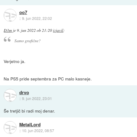
oo7
::
9. jun 2022, 22:02
D3m
je
9. jun 2022 ob 21:20
izjavil
:
Samo grafične?
Verjetno ja.
Na PS5 pride septembra za PC malo kasneje.
drvo
::
9. jun 2022, 23:01
Še tretjič bi radi moj denar.
MetalLord
::
10. jun 2022, 08:57