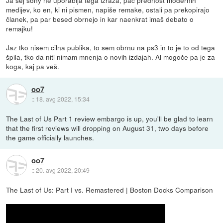
Ja sej sony ne uporablja tega izraza, pač prednost modernih
medijev, ko en, ki ni pismen, napiše remake, ostali pa prekopirajo
članek, pa par besed obrnejo in kar naenkrat imaš debato o
remajku!
Jaz tko nisem cilna publika, to sem obrnu na ps3 in to je to od tega
špila, tko da niti nimam mnenja o novih izdajah. Al mogoče pa je za
koga, kaj pa veš.
oo7
::
18. avg 2022, 15:34
The Last of Us Part 1 review embargo is up, you'll be glad to learn
that the first reviews will dropping on August 31, two days before
the game officially launches.
oo7
::
20. avg 2022, 20:49
The Last of Us: Part I vs. Remastered | Boston Docks Comparison