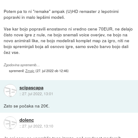
Potem pa to ni "remake" ampak (U)HD remaster z lepotnimi
popravki in malo lepšimi modeli.
Vse kar bojo popravili enostavno ni vredno cene 70EUR, ne delajo
čisto nove igre z nule, ne bojo snemali voice overjev, ne bojo na
novo animirali like, ne bojo modelirali komplet map za igro, niti ne
bojo spreminjali boja ali osnovo igre, samo svežo barvo bojo dali
čez vse.
Zgodovina sprememb…
spremenil:
Zmajc
(
27. jul 2022 ob 12:46
)
scipascapa
::
27. jul 2022, 13:01
Zato se počaka na 20€.
dolenc
::
27. jul 2022, 13:10