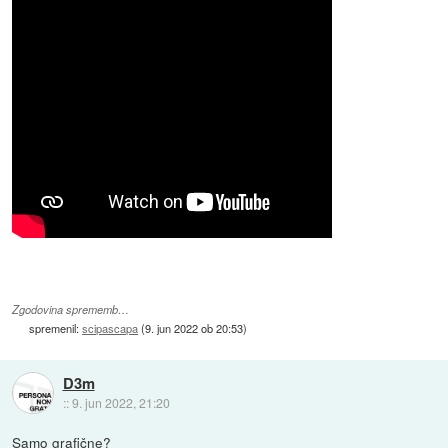
Zgodovina sprememb…
spremenil:
scipascapa
(
9. jun 2022 ob 20:53
)
D3m
::
9. jun 2022, 21:20
Samo grafične?