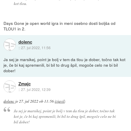
kot tlou.
Days Gone je open world igra in meni osebno dosti boljša od
TLOU1 in 2.
dolenc
::
27. jul 2022, 11:56
Ja sej je marsikej, point je bolj v tem da tlou je dober, točno tak kot
je, če bi kaj spremenili, bi bil to drug špil, mogoče celo ne bi bil
dober!
Zmajc
::
27. jul 2022, 12:39
dolenc
je
27. jul 2022 ob 11:56
izjavil
:
Ja sej je marsikej, point je bolj v tem da tlou je dober, točno tak
kot je, če bi kaj spremenili, bi bil to drug špil, mogoče celo ne bi
bil dober!