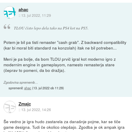
ahac
::
13. jul 2022, 11:29
TLOU čisto lepo dela tako na PS4 kot na PS5.
Potem je bil pa tisti remaster "cash grab". Z backward compatibility
(kar bi moral biti standard na konzolah) itak ne bil potreben...
Meni je pa bolje, da bom TLOU prvič igral kot moderno igro z
modernim engine in gameplayom, namesto remasterja stare
(čeprav to pomeni, da bo dražja).
Zgodovina sprememb…
spremenil:
ahac
(
13. jul 2022 ob 11:29
)
Zmajc
::
13. jul 2022, 14:26
Še vedno je igra hudo zastarela za današnje pojme, kar se tiče
game designa. Tudi če okolico olepšajo. Zgodba je ok ampak igra