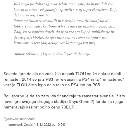
Kakšnega posluha? Igre so delali samo zato, da bi prodali več
konzol in s tem več gamerjev spravili v svoj zaprt ekosistem. To je
definicija požrešnosti.
Samo na žalost so se motili in v resnici zaslužili manj kot bi
lahko. To pa zato, ker Sony šefi v resnici ne razumejo gaminga...
Zdaj, ko so končno dojeli, da je za vse (za kupce, publisherje in
developerje) bolje, da igre niso vezane samo na njihov star
hardware. S tem zdaj delajo več koristnega kot prej.
Ampak takrat in zdaj so to delali zaradi denarja...
Seveda igre delajo da zaslužijo ampak TLOU so že enkrat delali
remaster, 2014 so jo z PS3 re-releasali na PS4 in ta "remastered"
verzija TLOU čisto lepo dela tako na PS4 kot na PS5.
Bolj sporno je da so zato, da financirajo ta remaster skenslali čisto
novo igro svojega drugega studija (Days Gone 2) ter da za njega
nameravajo kasirat polno ceno 70EUR.
Zgodovina sprememb…
spremenil:
Zmajc
(
13. jul 2022 ob 10:54
)