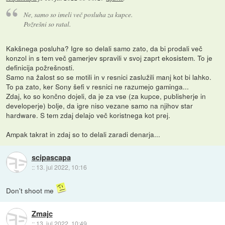
Ne, samo so imeli več posluha za kupce.
Požrešni so ratal.
Kakšnega posluha? Igre so delali samo zato, da bi prodali več
konzol in s tem več gamerjev spravili v svoj zaprt ekosistem. To je
definicija požrešnosti.
Samo na žalost so se motili in v resnici zaslužili manj kot bi lahko.
To pa zato, ker Sony šefi v resnici ne razumejo gaminga...
Zdaj, ko so končno dojeli, da je za vse (za kupce, publisherje in
developerje) bolje, da igre niso vezane samo na njihov star
hardware. S tem zdaj delajo več koristnega kot prej.
Ampak takrat in zdaj so to delali zaradi denarja...
scipascapa
::
13. jul 2022, 10:16
Don't shoot me
Zmajc
::
13. jul 2022, 10:49