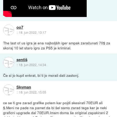
oo7
::
18. jun 2022, 13:17
The last of us igra je ena najboljših iger ampak zaračunati 70$ za
skoraj 10 let staro igro za PS5 je kriminal.
sentiš
::
18. jun 2022, 14:34
Če si jo kupil enkrat, bi ti jo morali dati zastonj.
Skyman
::
18. jun 2022, 15:05
ce se ti gre zarad grafike potem kar pojdi skesirati 70EUR ali
$.Meni ne pade na pamet da bi šel samo zarad tega ker je neki
graficni upgrade dal 70EUR.Imam doma še original zapakirani 2