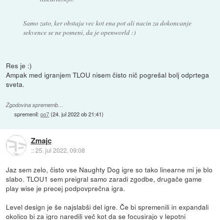
Samo zato, ker obstaja vec kot ena pot ali nacin za dokoncanje
sekvence se ne pomeni, da je openworld :)
Res je :)
Ampak med igranjem TLOU nisem čisto nič pogrešal bolj odprtega
sveta.
Zgodovina sprememb…
spremenil:
oo7
(
24. jul 2022 ob 21:41
)
Zmajc
::
25. jul 2022, 09:08
Jaz sem zelo, čisto vse Naughty Dog igre so tako linearne mi je blo
slabo. TLOU1 sem preigral samo zaradi zgodbe, drugače game
play wise je precej podpovprečna igra.
Level design je še najslabši del igre. Če bi spremenili in expandali
okolico bi za igro naredili več kot da se focusirajo v lepotni