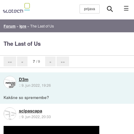
☰
Forum
»
Igre
»
The Last of Us
The Last of Us
7
/ 9
««
«
»
»»
D3m
::
9. jun 2022, 19:26
Kakšne so spremembe?
scipascapa
::
9. jun 2022, 20:33