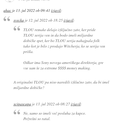
ahac
je
13. jul 2022 ob 09:41
izjavil
:
svecka
je
12. jul 2022 ob 18:25
izjavil
:
TLOU remake delajo izključno zato, ker pride
TLOU serija ven in da bodo imeli miljardne
dobičke spet, ker bo TLOU serija nahajpala folk
tako kot je bilo z prodajo Witcherja, ko se serija ven
prišla.
Odkar ima Sony novega ameriškega direktorja, gre
vse sam še za extreme $$$$ money making.
A originalni TLOU pa niso naredili izklučno zato, da bi imel
miljardne dobičke?
scipascapa
je
13. jul 2022 ob 08:27
izjavil
:
Ne, samo so imeli več posluha za kupce.
Požrešni so ratal.