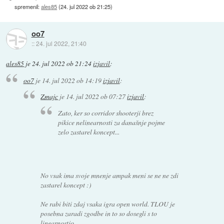
spremenil:
ales85
(
24. jul 2022 ob 21:25
)
oo7
::
24. jul 2022, 21:40
ales85
je
24. jul 2022 ob 21:24
izjavil
:
oo7
je
14. jul 2022 ob 14:19
izjavil
:
Zmajc
je
14. jul 2022 ob 07:27
izjavil
:
Zato, ker so corridor shooterji brez
pikice nelinearnosti za današnje pojme
zelo zastarel koncept...
No vsak ima svoje mnenje ampak meni se ne ne zdi
zastarel koncept :)
Ne rabi biti zdaj vsaka igra open world. TLOU je
posebna zaradi zgodbe in to so dosegli s to
linearnostjo.