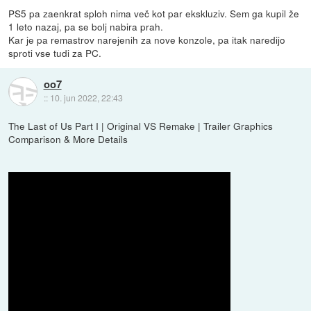
PS5 pa zaenkrat sploh nima več kot par ekskluziv. Sem ga kupil že
1 leto nazaj, pa se bolj nabira prah.
Kar je pa remastrov narejenih za nove konzole, pa itak naredijo
sproti vse tudi za PC.
oo7
::
10. jun 2022, 22:43
The Last of Us Part I | Original VS Remake | Trailer Graphics
Comparison & More Details