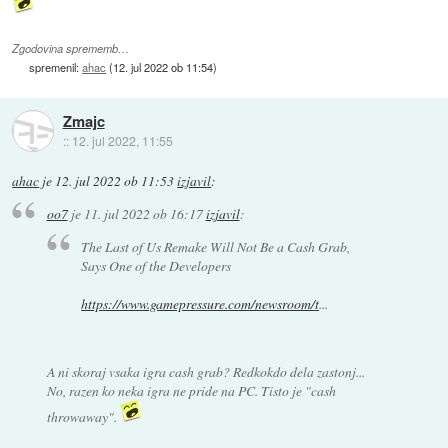
Zgodovina sprememb…
spremenil:
ahac
(
12. jul 2022 ob 11:54
)
Zmajc
::
12. jul 2022, 11:55
ahac
je
12. jul 2022 ob 11:53
izjavil
:
oo7
je
11. jul 2022 ob 16:17
izjavil
:
The Last of Us Remake Will Not Be a Cash Grab,
Says One of the Developers
https://www.gamepressure.com/newsroom/t
...
A ni skoraj vsaka igra cash grab? Redkokdo dela zastonj...
No, razen ko neka igra ne pride na PC. Tisto je "cash
throwaway".