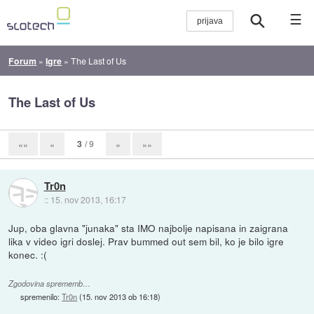
☰
Forum
»
Igre
»
The Last of Us
The Last of Us
3
/ 9
««
«
»
»»
Tr0n
::
15. nov 2013, 16:17
Jup, oba glavna "junaka" sta IMO najbolje napisana in zaigrana
lika v video igri doslej. Prav bummed out sem bil, ko je bilo igre
konec. :(
Zgodovina sprememb…
spremenilo:
Tr0n
(
15. nov 2013 ob 16:18
)