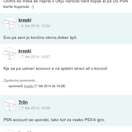
Ocitno bo treba se naprej v UKju narocat hard kopije al pa US PSN
karte kupovat. :)
krepki
::
3. feb 2014, 15:54
Evo pa sem jo končno obrno,dober špil.
krepki
::
7. feb 2014, 19:27
Kje se pa ustvari account a na spletni strani ali v konzoli
Zgodovina sprememb…
spremenil:
krepki
(
7. feb 2014 ob 19:28
)
Tr0n
::
7. feb 2014, 19:29
PSN account se uporabi, tako kot za vsako PS3/4 igro.