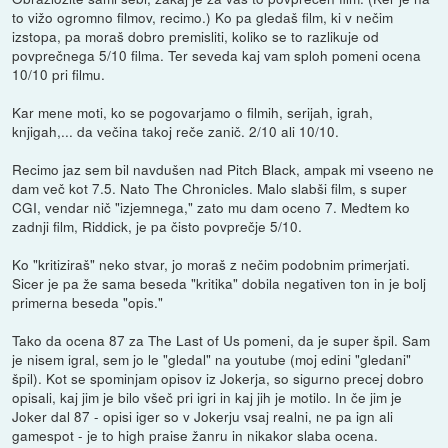
to vižo ogromno filmov, recimo.) Ko pa gledaš film, ki v nečim
izstopa, pa moraš dobro premisliti, koliko se to razlikuje od
povprečnega 5/10 filma. Ter seveda kaj vam sploh pomeni ocena
10/10 pri filmu.
Kar mene moti, ko se pogovarjamo o filmih, serijah, igrah,
knjigah,... da večina takoj reče zanič. 2/10 ali 10/10.
Recimo jaz sem bil navdušen nad Pitch Black, ampak mi vseeno ne
dam več kot 7.5. Nato The Chronicles. Malo slabši film, s super
CGI, vendar nič "izjemnega," zato mu dam oceno 7. Medtem ko
zadnji film, Riddick, je pa čisto povprečje 5/10.
Ko "kritiziraš" neko stvar, jo moraš z nečim podobnim primerjati.
Sicer je pa že sama beseda "kritika" dobila negativen ton in je bolj
primerna beseda "opis."
Tako da ocena 87 za The Last of Us pomeni, da je super špil. Sam
je nisem igral, sem jo le "gledal" na youtube (moj edini "gledani"
špil). Kot se spominjam opisov iz Jokerja, so sigurno precej dobro
opisali, kaj jim je bilo všeč pri igri in kaj jih je motilo. In če jim je
Joker dal 87 - opisi iger so v Jokerju vsaj realni, ne pa ign ali
gamespot - je to high praise žanru in nikakor slaba ocena.