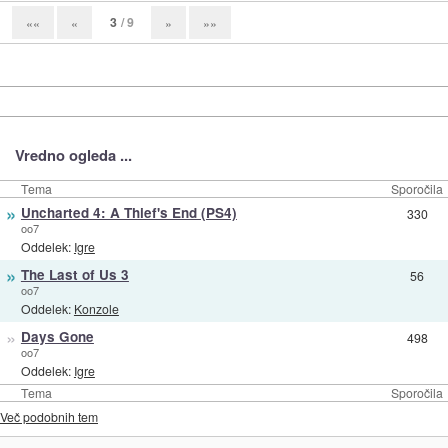
3
/ 9
««
«
»
»»
Vredno ogleda ...
Tema
Sporočila
»
Uncharted 4: A Thief's End (PS4)
330
oo7
Oddelek:
Igre
»
The Last of Us 3
56
oo7
Oddelek:
Konzole
»
Days Gone
498
oo7
Oddelek:
Igre
Tema
Sporočila
Več podobnih tem