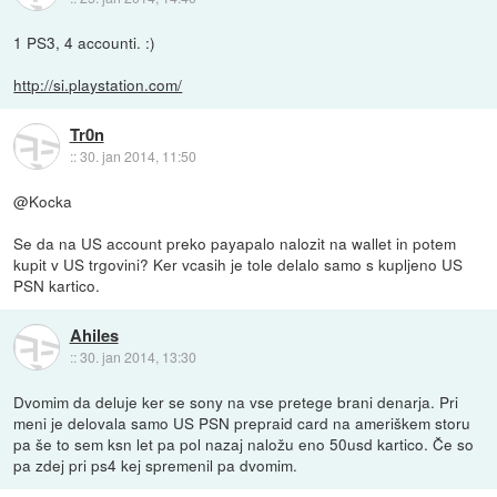
1 PS3, 4 accounti. :)
http://si.playstation.com/
Tr0n
::
30. jan 2014, 11:50
@Kocka
Se da na US account preko payapalo nalozit na wallet in potem
kupit v US trgovini? Ker vcasih je tole delalo samo s kupljeno US
PSN kartico.
Ahiles
::
30. jan 2014, 13:30
Dvomim da deluje ker se sony na vse pretege brani denarja. Pri
meni je delovala samo US PSN prepraid card na ameriškem storu
pa še to sem ksn let pa pol nazaj naložu eno 50usd kartico. Če so
pa zdej pri ps4 kej spremenil pa dvomim.