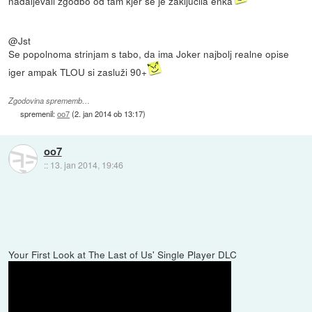
nadaljevali zgodbo od tam kjer se je zaključila enka
@Jst
Se popolnoma strinjam s tabo, da ima Joker najbolj realne opise
iger ampak TLOU si zasluži 90+
Zgodovina sprememb…
spremenil:
oo7
(
2. jan 2014 ob 13:17
)
oo7
::
13. jan 2014, 19:46
Your First Look at The Last of Us' Single Player DLC