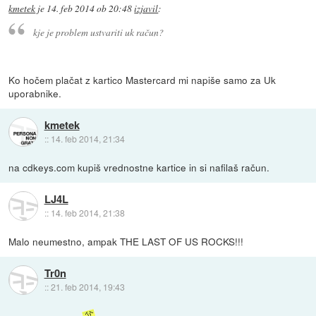
kmetek
je
14. feb 2014 ob 20:48
izjavil
:
kje je problem ustvariti uk račun?
Ko hočem plačat z kartico Mastercard mi napiše samo za Uk
uporabnike.
kmetek
::
14. feb 2014, 21:34
na cdkeys.com kupiš vrednostne kartice in si nafilaš račun.
LJ4L
::
14. feb 2014, 21:38
Malo neumestno, ampak THE LAST OF US ROCKS!!!
Tr0n
::
21. feb 2014, 19:43