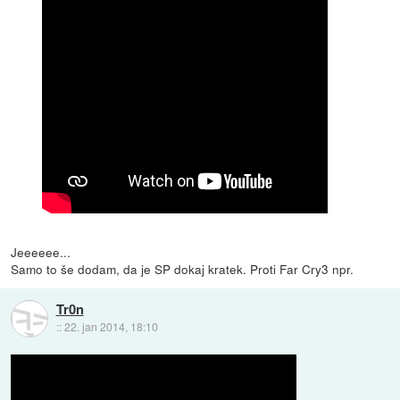
Jeeeeee...
Samo to še dodam, da je SP dokaj kratek. Proti Far Cry3 npr.
Tr0n
::
22. jan 2014, 18:10