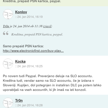
Kreditna, prepaid PSN kartica, paypal.
Konlov
::
24. jan 2014, 16:19
Tr0n
je
24. jan 2014 ob 11:38
izjavil
:
Kreditna, prepaid PSN kartica, paypal.
Samo prepaid PSN kartica:
http://www.electronicfirst.com/buy-play...
Kocka
::
24. jan 2014, 16:25
Po novem tudi Paypal. Preverjeno deluje na SLO accountu.
Kreditna tudi, vendar samo na SLO accountu, če je izdana v
Sloveniji. Kupljen, dol potegnjen in instaliran DLC pa potem lahko
uporabljaš na vseh accountih, ki jih imaš na isti konzoli.
Tr0n
::
24. jan 2014, 16:28