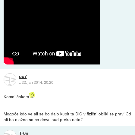
oo7
::
22. jan 2014, 20:20
Komaj čakam
Mogoče kdo ve ali se bo dalo kupit ta DlC v fizični obliki se pravi Cd
ali bo možno samo downloud preko neta?
Tr0n