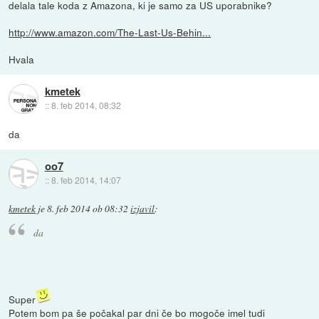
delala tale koda z Amazona, ki je samo za US uporabnike?
http://www.amazon.com/The-Last-Us-Behin...
Hvala
kmetek
::
8. feb 2014, 08:32
da
oo7
::
8. feb 2014, 14:07
kmetek
je
8. feb 2014 ob 08:32
izjavil
:
da
Super
Potem bom pa še počakal par dni če bo mogoče imel tudi