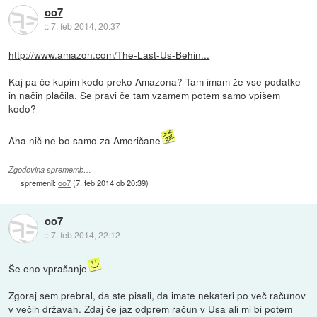
oo7
::
7. feb 2014, 20:37
http://www.amazon.com/The-Last-Us-Behin...
Kaj pa če kupim kodo preko Amazona? Tam imam že vse podatke
in način plačila. Se pravi če tam vzamem potem samo vpišem
kodo?
Aha nič ne bo samo za Američane
Zgodovina sprememb…
spremenil:
oo7
(
7. feb 2014 ob 20:39
)
oo7
::
7. feb 2014, 22:12
Še eno vprašanje
Zgoraj sem prebral, da ste pisali, da imate nekateri po več računov
v večih državah. Zdaj če jaz odprem račun v Usa ali mi bi potem