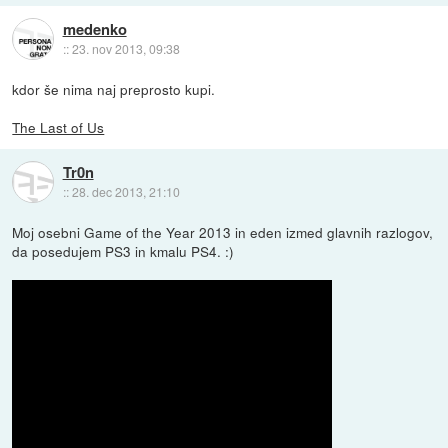
medenko
::
23. nov 2013, 09:38
kdor še nima naj preprosto kupi.
The Last of Us
Tr0n
::
28. dec 2013, 21:10
Moj osebni Game of the Year 2013 in eden izmed glavnih razlogov,
da posedujem PS3 in kmalu PS4. :)