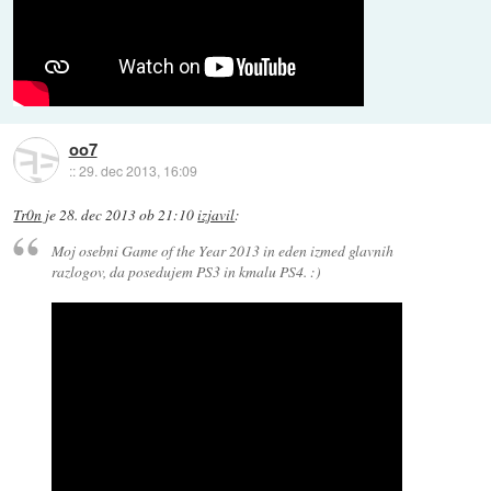
oo7
::
29. dec 2013, 16:09
Tr0n
je
28. dec 2013 ob 21:10
izjavil
:
Moj osebni Game of the Year 2013 in eden izmed glavnih
razlogov, da posedujem PS3 in kmalu PS4. :)