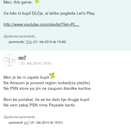
Man, this game.
Ce kdo ni kupil DLCja, si lahko pogleda Let's Play.
http://www.youtube.com/playlist?list=PL...
Zgodovina sprememb…
spremenilo:
Tr0n
(
21. feb 2014 ob 19:48
)
oo7
::
21. feb 2014, 19:51
Men je še ni uspelo kupit
Na Amazon je povsod region locked(za plačilo)
Na PSN store pa jim ne zaupam številke kartice.
Bom še počakal, če se bo dalo kje drugje kupit.
Ne vem zakaj PSN nima Paysafe kartic.
Zgodovina sprememb…
spremenil:
oo7
(
21. feb 2014 ob 19:51
)