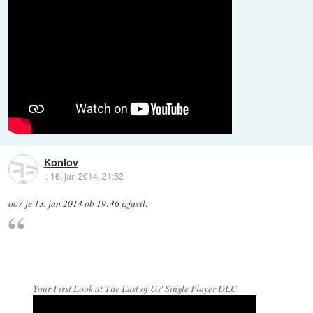
Konlov
::
16. jan 2014, 21:52
oo7
je
13. jan 2014 ob 19:46
izjavil
:
Your First Look at The Last of Us' Single Player DLC