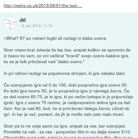
http://metro.co.uk/2013/08/01/the-last-...
Jst
::
2. jan 2014, 11:13
>What? 87 po nobeni logiki ali razlagi ni slaba ocena.
Sicer nisem bral Jokerja že lep čas, ampak kolikor se spomnim še
iz časov ko sem, so oni večkrat "branili" svojo oceno kakšne igre,
ko se je folk pritoževal nad "slabo oceno."
In pri njihovi razlagi se popolnoma strinjam, ki gre nekako tako:
Če ocenjujemo igre od 0 do 100, dobi povprečna igra oceno 50.
Ko dobi igra oceno 50, je to povprečna igra iz njenega žanra. Če
so dali oceno 60-70, je to igra, ki po nečim izstopa in jo priporočajo
igrati. Igra z oceno 75 recimo, je nadpovprečno dobra igra za tisti
žanr. Kar je nad 80, boš, če si privrženec tistega žanra, užival ob
igri. In kar je več, pomeni, da jih je motilo zelo zelo malo stvari.
Sicer pa to ne velja samo za igre, ampak za vse, kar ocenjuješ.
Pomislite na nek - za vas - povprečen film in mu dajte oceno 5/10.
Obrazložite sami sebi, zakaj je za vas to povprečen film. (Ker je na