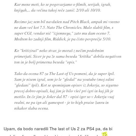
Kar mene moti, ko se pogovarjamo o filmih, serijah, igrah,
knjigah,... da večina takoj reče zanič. 2/10 ali 10/10.
Recimo jaz sem bil navdušen nad Pitch Black, ampak mi vseeno
ne dam več kot 7.5. Nato The Chronicles. Malo slabši film, s
super CGI, vendar nič "izjemnega," zato mu dam oceno 7.
Medtem ko zadnji film, Riddick, je pa čisto povprečje 5/10.
Ko "kritiziraš" neko stvar, jo moraš z nečim podobnim
primerjati. Sicer je pa že sama beseda "kritika" dobila negativen
ton in je bolj primerna beseda "opis."
Tako da ocena 87 za The Last of Us pomeni, da je super špil.
Sam je nisem igral, sem jo le "gledal" na youtube (moj edini
"gledani" špil). Kot se spominjam opisov iz Jokerja, so sigurno
precej dobro opisali, kaj jim je bilo všeč pri igri in kaj jih je
motilo. In če jim je Joker dal 87 - opisi iger so v Jokerju vsaj
realni, ne pa ign ali gamespot - je to high praise žanru in
nikakor slaba ocena.
Upam, da bodo naredili The last of Us 2 za PS4 pa, da bi