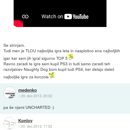
Se strinjam.
Tudi men je TLOU najboljša igra leta in nasplošno ena najboljših
iger kar sem jih igral sigurno TOP 5
Ravno zaradi te igre sem kupil PS3 in tudi samo zaradi teh
razvijalcev Naughty Dog bom kupil tudi PS4, ker delajo daleč
najboljše igre za konzole
medenko
::
29. dec 2013, 20:02
pa še njami UNCHARTED :)
Konlov
::
30. dec 2013, 17:52