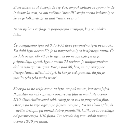
Sicer nisem bral Jokerja že lep čas, ampak kolikor se spomnim še
iz časov ko sem, so oni večkrat "branili" svojo oceno kakšne igre,
ko se je folk pritoževal nad "slabo oceno."
In pri njihovi razlagi se popolnoma strinjam, ki gre nekako
tako:
Če ocenjujemo igre od 0 do 100, dobi povprečna igra oceno 50.
Ko dobi igra oceno 50, je to povprečna igra iz njenega žanra. Če
so dali oceno 60-70, je to igra, ki po nečim izstopa in jo
priporočajo igrati. Igra z oceno 75 recimo, je nadpovprečno
dobra igra za tisti žanr. Kar je nad 80, boš, če si privrženec
tistega žanra, užival ob igri. In kar je več, pomeni, da jih je
motilo zelo zelo malo stvari.
Sicer pa to ne velja samo za igre, ampak za vse, kar ocenjuješ.
Pomislite na nek - za vas - povprečen film in mu dajte oceno
5/10. Obrazložite sami sebi, zakaj je za vas to povprečen film.
(Ker je na to vižo ogromno filmov, recimo.) Ko pa gledaš film, ki
v nečim izstopa, pa moraš dobro premisliti, koliko se to razlikuje
od povprečnega 5/10 filma. Ter seveda kaj vam sploh pomeni
ocena 10/10 pri filmu.