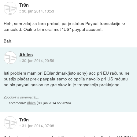
Tr0n
::
30. jan 2014, 13:53
Heh, sem zdaj za foro probal, pa je status Paypal transakcije kr
canceled. Ocitno bi moral met "US" paypal account.
Bah.
Ahiles
::
30. jan 2014, 20:56
Isti problem mam pri EQlandmark(isto sony) acc pri EU računu ne
pustijo plačat prek paypala samo cc opcija navoljo pri US računu
pa slo paypal naslov ne gre skoz in je transakcija prekinjena.
Zgodovina sprememb…
spremenilo:
Ahiles
(
30. jan 2014 ob 20:56
)
Tr0n
::
31. jan 2014, 07:08