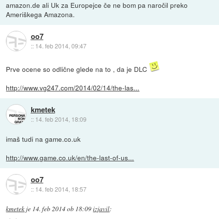
amazon.de ali Uk za Europejce če ne bom pa naročil preko
Ameriškega Amazona.
oo7
::
14. feb 2014, 09:47
Prve ocene so odlične glede na to , da je DLC
http://www.vg247.com/2014/02/14/the-las...
kmetek
::
14. feb 2014, 18:09
imaš tudi na game.co.uk
http://www.game.co.uk/en/the-last-of-us...
oo7
::
14. feb 2014, 18:57
kmetek
je
14. feb 2014 ob 18:09
izjavil
: