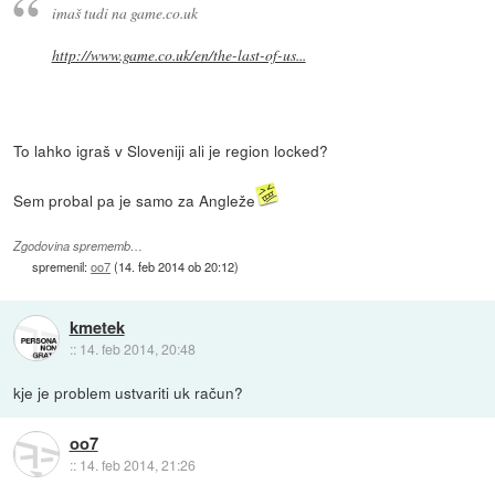
imaš tudi na game.co.uk
http://www.game.co.uk/en/the-last-of-us...
To lahko igraš v Sloveniji ali je region locked?
Sem probal pa je samo za Angleže
Zgodovina sprememb…
spremenil:
oo7
(
14. feb 2014 ob 20:12
)
kmetek
::
14. feb 2014, 20:48
kje je problem ustvariti uk račun?
oo7
::
14. feb 2014, 21:26