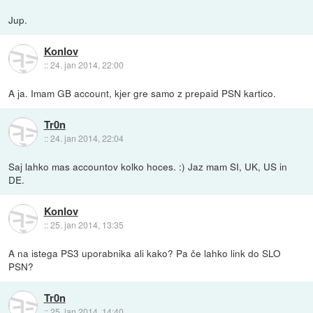
Jup.
Konlov
::
24. jan 2014, 22:00
A ja. Imam GB account, kjer gre samo z prepaid PSN kartico.
Tr0n
::
24. jan 2014, 22:04
Saj lahko mas accountov kolko hoces. :) Jaz mam SI, UK, US in
DE.
Konlov
::
25. jan 2014, 13:35
A na istega PS3 uporabnika ali kako? Pa če lahko link do SLO
PSN?
Tr0n
::
25. jan 2014, 14:40