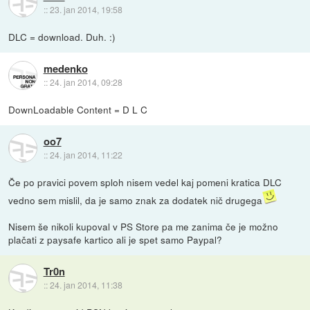
::
23. jan 2014, 19:58
DLC = download. Duh. :)
medenko
::
24. jan 2014, 09:28
DownLoadable Content = D L C
oo7
::
24. jan 2014, 11:22
Če po pravici povem sploh nisem vedel kaj pomeni kratica DLC
vedno sem mislil, da je samo znak za dodatek nič drugega
Nisem še nikoli kupoval v PS Store pa me zanima če je možno
plačati z paysafe kartico ali je spet samo Paypal?
Tr0n
::
24. jan 2014, 11:38