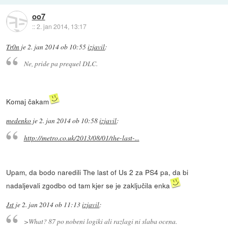
oo7
::
2. jan 2014, 13:17
Tr0n
je
2. jan 2014 ob 10:55
izjavil
:
Ne, pride pa prequel DLC.
Komaj čakam
medenko
je
2. jan 2014 ob 10:58
izjavil
:
http://metro.co.uk/2013/08/01/the-last-...
Upam, da bodo naredili The last of Us 2 za PS4 pa, da bi
nadaljevali zgodbo od tam kjer se je zaključila enka
Jst
je
2. jan 2014 ob 11:13
izjavil
:
>What? 87 po nobeni logiki ali razlagi ni slaba ocena.