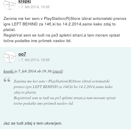
krepki
::
7. feb 2014, 19:36
Zanima me ker sem v PlayStation(R)Store izbral avtomatski prenos
igre LEFT BEHIND za 14€,ki bo 14.2.2014,samo kako zdaj to
plačat.
Registriral sem se tudi na ps3 spletni strani,a tam moram vpisat
točne podatke ime priimek naslov itd.
oo7
::
7. feb 2014, 19:56
krepki
je
7. feb 2014 ob 19:36
izjavil
:
Zanima me ker sem v PlayStation(R)Store izbral avtomatski
prenos igre LEFT BEHIND za 14€,ki bo 14.2.2014,samo kako
zdaj to plačat.
Registriral sem se tudi na ps3 spletni strani,a tam moram vpisat
točne podatke ime priimek naslov itd.
Jaz se tudi zdaj s tem ukvarjam.