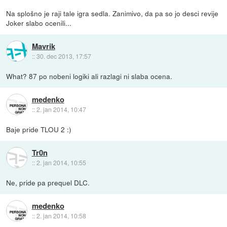
Na splošno je raji tale igra sedla. Zanimivo, da pa so jo desci revije
Joker slabo ocenili...
Mavrik
::
30. dec 2013, 17:57
What? 87 po nobeni logiki ali razlagi ni slaba ocena.
medenko
::
2. jan 2014, 10:47
Baje pride TLOU 2 :)
Tr0n
::
2. jan 2014, 10:55
Ne, pride pa prequel DLC.
medenko
::
2. jan 2014, 10:58