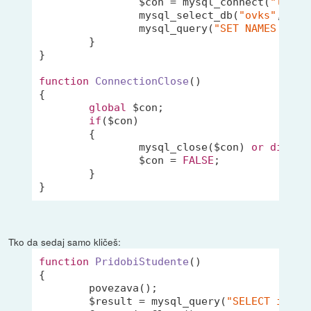
		$con = mysql_connect(
"local
		mysql_select_db(
"ovks"
, $con
		mysql_query(
"SET NAMES utf8
	}

}

function
ConnectionClose
()
{

global
 $con;

if
($con)

	{

		mysql_close($con) 
or
die
(
'C
		$con = 
FALSE
;

	}

}
Tko da sedaj samo kličeš:
function
PridobiStudente
()
{

	povezava();

	$result = mysql_query(
"SELECT ime, 