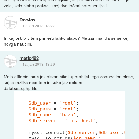
zelo, zelo slaba praksa. Imej dve ločeni spremenljivki.
DeeJay
::
12. jan 2013, 13:27
In kaj bi blo v tem primeru lahko slabo? Me zanima, da se še kej
novga naučim.
matic492
::
12. jan 2013, 13:39
Malo offtopic, sam jaz nisem nikol uporabljal tega connection close,
kaj je razlika med tem in kako jaz delam:
database.php file:
$db_user
 = 
'root'
;

$db_pass
 = 
'root'
;

$db_name
 = 
'baza'
;

$db_server
 = 
'localhost'
;

    mysql_connect(
$db_server
,
$db_user
,
$db_p
    mysql_select_db(
$db_name