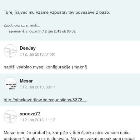
Torej največ mu vzame vzpostavitev povezave z bazo.
Zgodovina sprememb…
spremenil:
snooze77
(
12. jan 2013 ob 00:59
)
DeeJay
::
12. jan 2013, 01:40
napiši vsebino mysql konfiguracije (my.cnf)
Mesar
::
12. jan 2013, 03:11
http://stackoverflow.com/questions/8378...
snooze77
::
12. jan 2013, 11:12
Mesar sem že probal to, kar piše v tem članku ubistvu sem našu
podoben članek in mi ni delovalo. Ne vem zakaj ampak sem probal