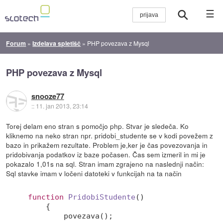
☰
Forum
»
Izdelava spletišč
»
PHP povezava z Mysql
PHP povezava z Mysql
snooze77
::
11. jan 2013, 23:14
Torej delam eno stran s pomočjo php. Stvar je sledeča. Ko
kliknemo na neko stran npr. pridobi_studente se v kodi povežem z
bazo in prikažem rezultate. Problem je,ker je čas povezovanja in
pridobivanja podatkov iz baze počasen. Čas sem izmeril in mi je
pokazalo 1,01s na sql. Stran imam zgrajeno na naslednji način:
Sql stavke imam v ločeni datoteki v funkcijah na ta način
function
PridobiStudente
()
{

        povezava();
