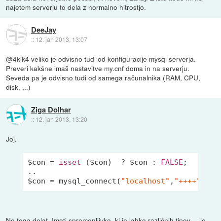
najetem serverju to dela z normalno hitrostjo.
DeeJay
::
12. jan 2013, 13:07
@4kik4 veliko je odvisno tudi od konfiguracije mysql serverja.
Preveri kakšne imaš nastavitve my.cnf doma in na serverju.
Seveda pa je odvisno tudi od samega računalnika (RAM, CPU,
disk, ...)
Ziga Dolhar
::
12. jan 2013, 13:20
Joj.
$con = 
isset
 ($con)  ? $con : 
FALSE
;

..

$con = mysql_connect(
"localhost"
,
"++++"
,
"++
Ne tega delat. Imeti spremenljivko, ki je lahko različnih tipov ... je