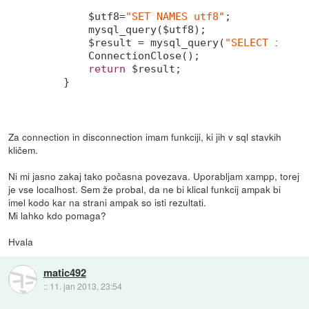
        $utf8=
"SET NAMES utf8"
;

        mysql_query($utf8);

        $result = mysql_query(
"SELECT ime, 
        ConnectionClose();

return
 $result;

    }

Za connection in disconnection imam funkciji, ki jih v sql stavkih
kličem.
Ni mi jasno zakaj tako počasna povezava. Uporabljam xampp, torej
je vse localhost. Sem že probal, da ne bi klical funkcij ampak bi
imel kodo kar na strani ampak so isti rezultati.
Mi lahko kdo pomaga?
Hvala
matic492
::
11. jan 2013, 23:54