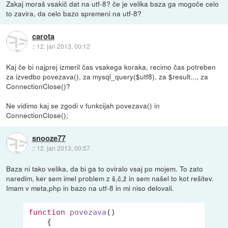
Zakaj moraš vsakič dat na utf-8? če je velika baza ga mogoče celo
to zavira, da celo bazo spremeni na utf-8?
carota
::
12. jan 2013, 00:12
Kaj če bi najprej izmeril čas vsakega koraka, recimo čas potreben
za izvedbo povezava(), za mysql_query($utf8), za $result..., za
ConnectionClose()?
Ne vidimo kaj se zgodi v funkcijah povezava() in
ConnectionClose();
snooze77
::
12. jan 2013, 00:57
Baza ni tako velika, da bi ga to oviralo vsaj po mojem. To zato
naredim, ker sem imel problem z š,č,ž in sem našel to kot rešitev.
Imam v meta,php in bazo na utf-8 in mi niso delovali.
function
povezava
()
{
