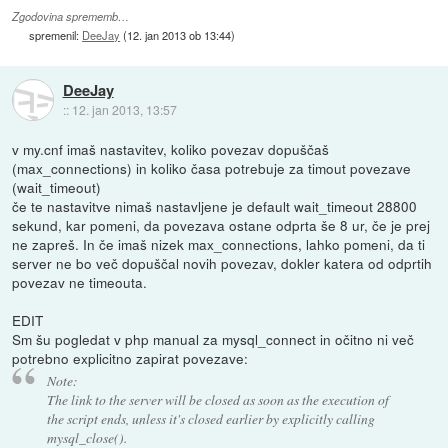
Zgodovina sprememb…
spremenil:
DeeJay
(
12. jan 2013 ob 13:44
)
DeeJay
::
12. jan 2013, 13:57
v my.cnf imaš nastavitev, koliko povezav dopuščaš
(max_connections) in koliko časa potrebuje za timout povezave
(wait_timeout)
če te nastavitve nimaš nastavljene je default wait_timeout 28800
sekund, kar pomeni, da povezava ostane odprta še 8 ur, če je prej
ne zapreš. In če imaš nizek max_connections, lahko pomeni, da ti
server ne bo več dopuščal novih povezav, dokler katera od odprtih
povezav ne timeouta.
EDIT
Sm šu pogledat v php manual za mysql_connect in očitno ni več
potrebno explicitno zapirat povezave:
Note:
The link to the server will be closed as soon as the execution of
the script ends, unless it's closed earlier by explicitly calling
mysql_close().