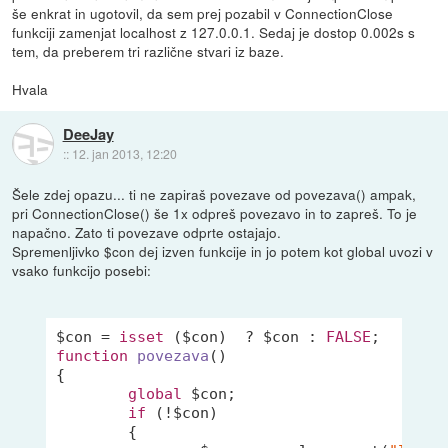
še enkrat in ugotovil, da sem prej pozabil v ConnectionClose
funkciji zamenjat localhost z 127.0.0.1. Sedaj je dostop 0.002s s
tem, da preberem tri različne stvari iz baze.
Hvala
DeeJay
::
12. jan 2013, 12:20
Šele zdej opazu... ti ne zapiraš povezave od povezava() ampak,
pri ConnectionClose() še 1x odpreš povezavo in to zapreš. To je
napačno. Zato ti povezave odprte ostajajo.
Spremenljivko $con dej izven funkcije in jo potem kot global uvozi v
vsako funkcijo posebi:
$con = 
isset
 ($con)  ? $con : 
FALSE
function
povezava
()
{

global
 $con;

if
 (!$con)

	{
