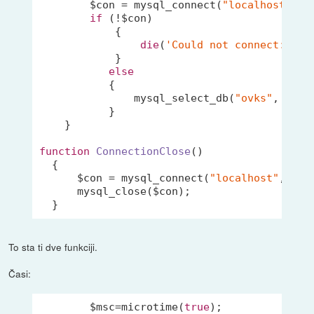
        $con = mysql_connect(
"localhost"
,
"+
if
 (!$con)

            {

die
(
'Could not connect: '
 .
            }

else
           {

               mysql_select_db(
"ovks"
, $con)
           }

    }

function
ConnectionClose
()
{

      $con = mysql_connect(
"localhost"
,
"+++
      mysql_close($con);

To sta ti dve funkciji.
Časi:
        $msc=microtime(
true
);
