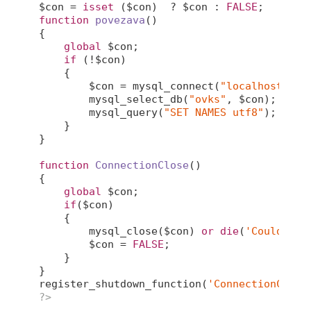
$con = 
isset
 ($con)  ? $con : 
FALSE
function
povezava
()
{

global
 $con;

if
 (!$con)

    {

        $con = mysql_connect(
"localhost"
,
"+
        mysql_select_db(
"ovks"
, $con);

        mysql_query(
"SET NAMES utf8"
);

    }

}

function
ConnectionClose
()
{

global
 $con;

if
($con)

    {

        mysql_close($con) 
or
die
(
'Could not
        $con = 
FALSE
;

    }

}

register_shutdown_function(
'ConnectionClose
?>