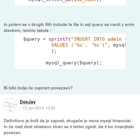
In potem se v drugih filih include ta file in sql query se nardi z enim
stavkom, recimo takole :
  $query = 
sprintf
(
"INSERT INTO admin (uname
            VALUES ('%s', '%s')"
, mysql_rea
            );

Bi billo bolje če zapiram povezavo?
DeeJay
::
12. jan 2013, 13:43
Definitivno je bolš da jo zapreš, drugače jo mora mysql timeoutat.
In če maš dost obiskano stran se ti lahko zgodi, da ti bo zmanjkalo
povezav.