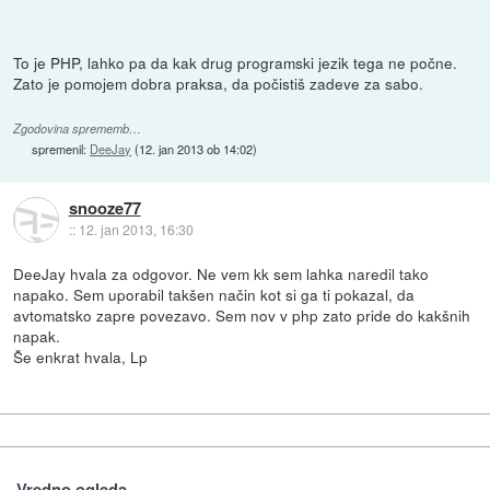
To je PHP, lahko pa da kak drug programski jezik tega ne počne.
Zato je pomojem dobra praksa, da počistiš zadeve za sabo.
Zgodovina sprememb…
spremenil:
DeeJay
(
12. jan 2013 ob 14:02
)
snooze77
::
12. jan 2013, 16:30
DeeJay hvala za odgovor. Ne vem kk sem lahka naredil tako
napako. Sem uporabil takšen način kot si ga ti pokazal, da
avtomatsko zapre povezavo. Sem nov v php zato pride do kakšnih
napak.
Še enkrat hvala, Lp
Vredno ogleda ...