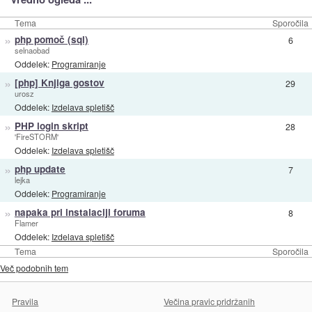
Tema
Sporočila
»
php pomoč (sql)
6
selnaobad
Oddelek:
Programiranje
»
[php] Knjiga gostov
29
urosz
Oddelek:
Izdelava spletišč
»
PHP login skript
28
'FireSTORM'
Oddelek:
Izdelava spletišč
»
php update
7
lejka
Oddelek:
Programiranje
»
napaka pri instalaciji foruma
8
Flamer
Oddelek:
Izdelava spletišč
Tema
Sporočila
Več podobnih tem
Pravila
Večina pravic pridržanih