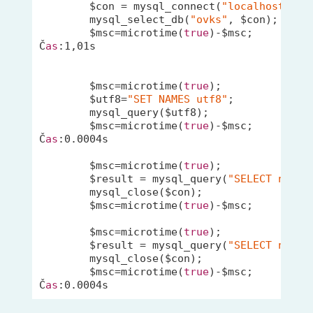
        $con = mysql_connect(
"localhost"
,
"+
        mysql_select_db(
"ovks"
, $con);

        $msc=microtime(
true
)-$msc;

Č
as
:
1
,
01
s

        $msc=microtime(
true
);

        $utf8=
"SET NAMES utf8"
;

        mysql_query($utf8);

        $msc=microtime(
true
)-$msc;

Č
as
:
0.0004
s

        $msc=microtime(
true
);

        $result = mysql_query(
"SELECT naziv
        mysql_close($con);

        $msc=microtime(
true
)-$msc;

        $msc=microtime(
true
);

        $result = mysql_query(
"SELECT naziv
        mysql_close($con);

        $msc=microtime(
true
)-$msc;

Č
as
:
0.0004