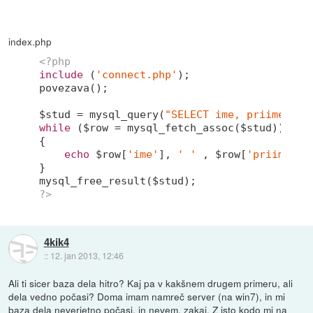
index.php
<?php
include
 (
'connect.php'
);

povezava();

$stud = mysql_query(
"SELECT ime, priimek FR
while
 ($row = mysql_fetch_assoc($stud))

{

echo
 $row[
'ime'
], 
' '
 , $row[
'priimek'
]
}

?>
4kik4
::
12. jan 2013, 12:46
Ali ti sicer baza dela hitro? Kaj pa v kakšnem drugem primeru, ali
dela vedno počasi? Doma imam namreč server (na win7), in mi
baza dela neverjetno počasi, in nevem, zakaj. Z isto kodo mi na