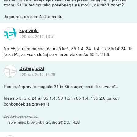
zoom. Kaj je recimo tako posebnega na morju, da rabiš zoom?
Je pa res, da sem čisti amater.
kuglvinkl
::
20. dec 2012, 13:51
Na FF, je ultra combo, če maš keš, 35 1.4, 24. 1.4, 17-35/14-24. To
je za PJ, za vsak slučaj se v torbo vtakne še 85 1.4/1.8.
DrSergioDJ
::
20. dec 2012, 14:29
Res je, čeprav je mogoče 24 in 35 skupaj malo "brezveze"..
Idealno bi bilo 24 ali 35 1.4, 50 1.5 in 85 1.4, 135 2.0 pa kot
bonbonček za zraven :)
Zgodovina sprememb…
spremenilo:
DrSergioDJ
(
20. dec 2012 ob 14:38
)