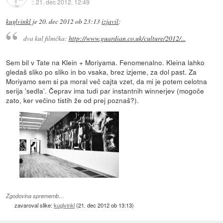
::
21. dec 2012, 12:49
kuglvinkl
je
20. dec 2012 ob 23:13
izjavil
:
dva kul filmčka:
http://www.guardian.co.uk/culture/2012/...
Sem bil v Tate na Klein + Moriyama. Fenomenalno. Kleina lahko
gledaš sliko po sliko in bo vsaka, brez izjeme, za dol past. Za
Moriyamo sem si pa moral več cajta vzet, da mi je potem celotna
serija 'sedla'. Čeprav ima tudi par instantnih winnerjev (mogoče
zato, ker večino tistih že od prej poznaš?).
Zgodovina sprememb…
zavaroval slike:
kuglvinkl
(
21. dec 2012 ob 13:13
)