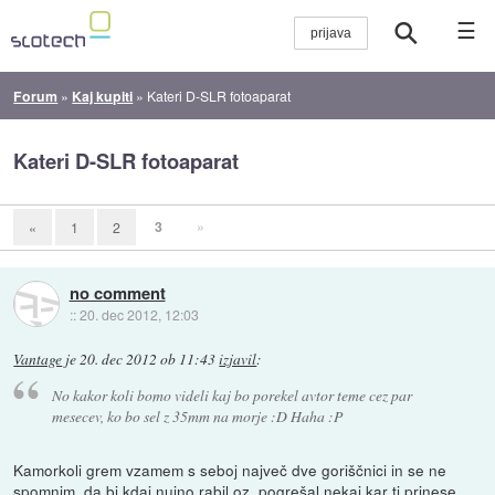
☰
Forum
»
Kaj kupiti
»
Kateri D-SLR fotoaparat
Kateri D-SLR fotoaparat
3
»
«
1
2
no comment
::
20. dec 2012, 12:03
Vantage
je
20. dec 2012 ob 11:43
izjavil
:
No kakor koli bomo videli kaj bo porekel avtor teme cez par
mesecev, ko bo sel z 35mm na morje :D Haha :P
Kamorkoli grem vzamem s seboj največ dve goriščnici in se ne
spomnim, da bi kdaj nujno rabil oz. pogrešal nekaj kar ti prinese