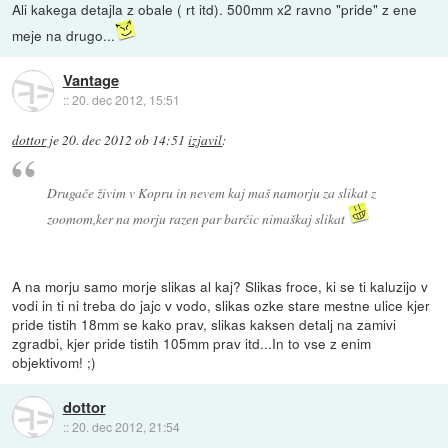
Ali kakega detajla z obale ( rt itd). 500mm x2 ravno "pride" z ene
meje na drugo...
Vantage
::
20. dec 2012, 15:51
dottor
je
20. dec 2012 ob 14:51
izjavil
:
Drugače živim v Kopru in nevem kaj maš namorju za slikat z
zoomom,ker na morju razen par barčic nimaškaj slikat
A na morju samo morje slikas al kaj? Slikas froce, ki se ti kaluzijo v
vodi in ti ni treba do jajc v vodo, slikas ozke stare mestne ulice kjer
pride tistih 18mm se kako prav, slikas kaksen detalj na zamivi
zgradbi, kjer pride tistih 105mm prav itd...In to vse z enim
objektivom! ;)
dottor
::
20. dec 2012, 21:54