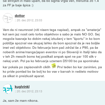
Se strinjam in malo upam, da bo sigma vrgla ven, trenutna 35 1.4
za FF je baje špica :)
dottor
::
20. dec 2012, 23:03
Vem da ni neumnost (niti nisem tega napisal), ampak za "amaterja"
kot sem jaz nosit celo torbo objektivov s sabo je malo NO GO. Sej
mogoče kasneje ko dobim nekaj izkušenj v tem "športu" in ko bom
pobližje spoznal vse skupaj lahko da bom spoznal da je res boljše
imet več objektivov. Do februarja bom pač zdržal še z P90, pa še
nobenih anime/manga/japan eventov ni po Sloveniji in Italiji tako da
v teh 2h mescih bomo kej poslikali ampak spet ne par 100 slik v
nekaj urah. Pol pa ko februarja uzamem D5100 bo pa spominska
kar pokala po zapisovalnih ciklih
Prvi teden bo kar zanimivo, pa
ko pride pomlad bo še bolj ko bo vse v barvah in nešteto motivov
za slikat in preizkusit aparat.
kuglvinkl
::
20. dec 2012, 23:13
Ja, sam že mam nikona.