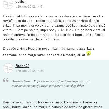
dottor
::
20. dec 2012, 14:51
Fiksni objektivbi uporabljal za razne razstave in cosplaye ("modne
revije") tako da zoom redko kdaj rabiš, edino za kakšne detajle
slikat. Ti pa menjava objektiva ne uzame več kot minuto če ga imaš
v torbi... Bom pa najprej kupu body + 18-105VR in ga bom v praksi
najprej sproval, in če bom vidu da bo potrebno bom uzel še fiksen
objektiv (nekako me vleče na 35mm).
Drugače živim v Kopru in nevem kaj maš namorju za slikat z
zoomom,ker na morju razen par barčic nimaškaj slikat
Brane22
::
20. dec 2012, 14:54
Drugače živim v Kopru in nevem kaj maš namorju za slikat z
zoomom,ker na morju razen par barčic nimaškaj slikat
Barčice so kul za zum. Najdeš zanimivo kombinacijo barke pri
obali, barke "daleč" na morju in sončnih odsevov na gladini vmes.