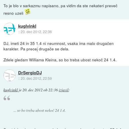
To je blo v sarkazmu napisano, pa vidim da ste nekateri preveč
resno uzeli
kuglvinkl
::
20. dec 2012, 22:36
DJ, imeti 24 in 35 1.4 ni neumnost, vsaka ima malo drugačen
karakter. Pa precej drugače se dela.
Zdele gledam Williama Kleina, so bo treba ubost nekoč 24 1.4.
DrSergioDJ
::
20. dec 2012, 22:59
kuglvinkl
je
20. dec 2012 ob 22:36
izjavil
:
... so bo treba ubost nekoč 24 1.4.