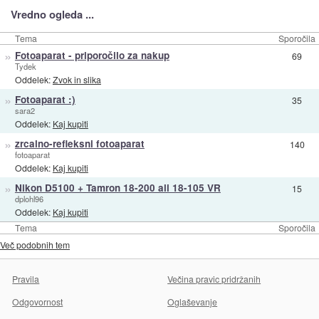
Vredno ogleda ...
Tema
Sporočila
»
Fotoaparat - priporočilo za nakup
69
Tydek
Oddelek:
Zvok in slika
»
Fotoaparat :)
35
sara2
Oddelek:
Kaj kupiti
»
zrcalno-refleksni fotoaparat
140
fotoaparat
Oddelek:
Kaj kupiti
»
Nikon D5100 + Tamron 18-200 ali 18-105 VR
15
dplohl96
Oddelek:
Kaj kupiti
Tema
Sporočila
Več podobnih tem
Pravila
Večina pravic pridržanih
Odgovornost
Oglaševanje