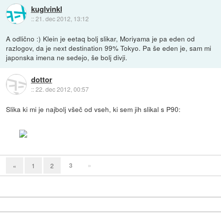
kuglvinkl
::
21. dec 2012, 13:12
A odlično :) Klein je eetaq bolj slikar, Moriyama je pa eden od
razlogov, da je next destination 99% Tokyo. Pa še eden je, sam mi
japonska imena ne sedejo, še bolj divji.
dottor
::
22. dec 2012, 00:57
Slika ki mi je najbolj všeč od vseh, ki sem jih slikal s P90:
3
»
«
1
2