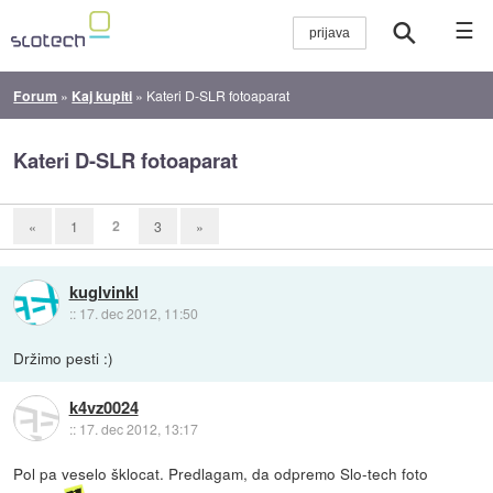
☰
Forum
»
Kaj kupiti
»
Kateri D-SLR fotoaparat
Kateri D-SLR fotoaparat
2
«
1
3
»
kuglvinkl
::
17. dec 2012, 11:50
Držimo pesti :)
k4vz0024
::
17. dec 2012, 13:17
Pol pa veselo šklocat. Predlagam, da odpremo Slo-tech foto