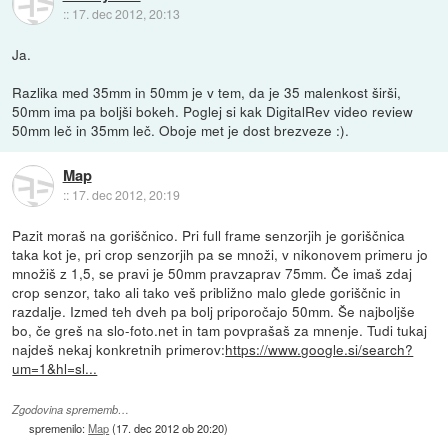
::
17. dec 2012, 20:13
Ja.
Razlika med 35mm in 50mm je v tem, da je 35 malenkost širši,
50mm ima pa boljši bokeh. Poglej si kak DigitalRev video review
50mm leč in 35mm leč. Oboje met je dost brezveze :).
Map
::
17. dec 2012, 20:19
Pazit moraš na goriščnico. Pri full frame senzorjih je goriščnica
taka kot je, pri crop senzorjih pa se množi, v nikonovem primeru jo
množiš z 1,5, se pravi je 50mm pravzaprav 75mm. Če imaš zdaj
crop senzor, tako ali tako veš približno malo glede goriščnic in
razdalje. Izmed teh dveh pa bolj priporočajo 50mm. Še najboljše
bo, če greš na slo-foto.net in tam povprašaš za mnenje. Tudi tukaj
najdeš nekaj konkretnih primerov:
https://www.google.si/search?
um=1&hl=sl...
Zgodovina sprememb…
spremenilo:
Map
(
17. dec 2012 ob 20:20
)