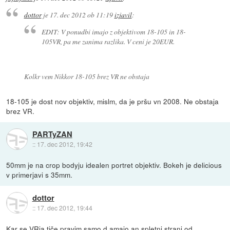
dottor
je
17. dec 2012 ob 11:19
izjavil
:
EDIT: V ponudbi imajo z objektivom 18-105 in 18-
105VR, pa me zanima razlika. V ceni je 20EUR.
Kolkr vem Nikkor 18-105 brez VR ne obstaja
18-105 je dost nov objektiv, mislm, da je pršu vn 2008. Ne obstaja
brez VR.
PARTyZAN
::
17. dec 2012, 19:42
50mm je na crop bodyju idealen portret objektiv. Bokeh je delicious
v primerjavi s 35mm.
dottor
::
17. dec 2012, 19:44
Kar se VRja tiče pravim samo d amajo an spletni strani od