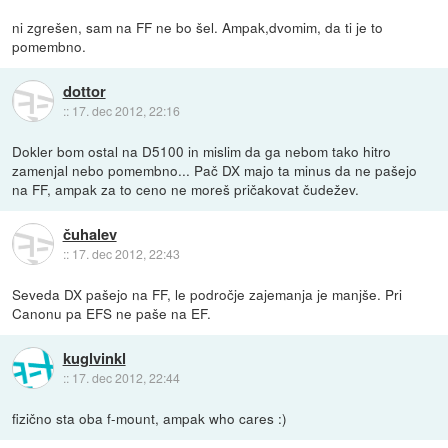
ni zgrešen, sam na FF ne bo šel. Ampak,dvomim, da ti je to
pomembno.
dottor
::
17. dec 2012, 22:16
Dokler bom ostal na D5100 in mislim da ga nebom tako hitro
zamenjal nebo pomembno... Pač DX majo ta minus da ne pašejo
na FF, ampak za to ceno ne moreš pričakovat čudežev.
čuhalev
::
17. dec 2012, 22:43
Seveda DX pašejo na FF, le področje zajemanja je manjše. Pri
Canonu pa EFS ne paše na EF.
kuglvinkl
::
17. dec 2012, 22:44
fizično sta oba f-mount, ampak who cares :)