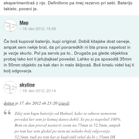
eksperimentiraš z njo. Definitivno pa imej rezervo pri sebi. Baterijo
takisto, poceni je.
Map
::
18. dec 2012, 15:48
Če boš kupoval baterijo, kupi original. Dobiš kitajske dost ceneje,
ampak sem nekje bral, da pri ponaredkih ni bla prava napetost in
je vezje skurlo. Pol pa servis pa to.. Drugače pa glede objektiva
probaj tako kot ti jefujtajksel povedal. Lahko si pa sposodiš 35mm
in 50mm objektiv za kak dan in malo škljocaš. Boš kmalu videl kaj ti
bolj odgovarja.
skyline
::
18. dec 2012, 20:14
dottor
je
17. dec 2012 ob 23:20
izjavil
:
Zdej sem kupu baterijo od Hahnel, kako se odnese nemorem
povedat ker sem jo komaj danes dobil. Se pa jo napolnil 100%.
Bom en dan proval nastavit zoom na 75mm in 52,5mm, ampak
po tem kar sem gledal po netu mi nekako bolj odgovarja
52,5mm, tudi po tem kar je kuglvinkl rekel da bi z 35mm DX