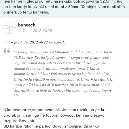
tem kar sem gledal po netu mi nekako bolj odgovarja 52,5mm, tudi
po tem kar je kuglvinkl rekel da bi z 35mm DX objektivom dobil sliko
primerljivo temu kar vidiš.
buneech
::
17. dec 2012, 23:25
dottor
je
17. dec 2012 ob 23:06
izjavil
:
Še eno vprašanje: Zraven fotoaparata dobiš zraven še torbo in
8GB kartico. Res da "podarjenemu" konju se ne gleda v zobe
(čeprav menim da je všteto v ceno in ni lih "darilo") pa me
zanima če je stvar kvalitetna (predvsem torba)? Kar se
spominske tiče lahko iz P90 uzamem ravno kupljeno Sandisk
Ultra 16GB class10 in pustim not Sandisk Ultra 4GB class4. Iz
nekaj čez 700 slik na 4GB pokaže z 16Gb kartico aparat 2626
slik. razlika med 8GB in 16GB je bla smešna pa še na zalogi je
bla.
Nikonove torbe so ponavadi ok. Js mam ruzak, pa ga kr
uporabljam, sam ga ne tovorim povsod, ker ima blesavo
razporeditev notri.
SD kartica Nikon je pa tudi dovolj zmogljiva, da lahko