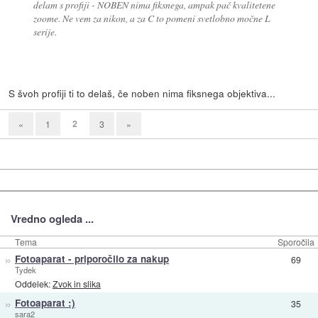
delam s profiji - NOBEN nima fiksnega, ampak pač kvalitetene
zoome. Ne vem za nikon, a za C to pomeni svetlobno močne L
serije.
S švoh profiji ti to delaš, če noben nima fiksnega objektiva...
2
«
1
3
»
Vredno ogleda ...
Tema
Sporočila
»
Fotoaparat - priporočilo za nakup
69
Tydek
Oddelek:
Zvok in slika
»
Fotoaparat :)
35
sara2