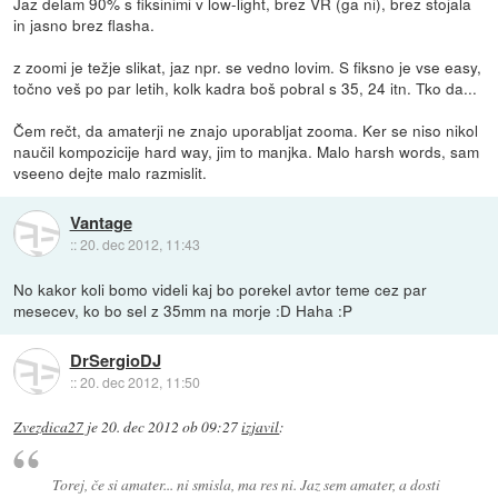
Jaz delam 90% s fiksinimi v low-light, brez VR (ga ni), brez stojala
in jasno brez flasha.
z zoomi je težje slikat, jaz npr. se vedno lovim. S fiksno je vse easy,
točno veš po par letih, kolk kadra boš pobral s 35, 24 itn. Tko da...
Čem rečt, da amaterji ne znajo uporabljat zooma. Ker se niso nikol
naučil kompozicije hard way, jim to manjka. Malo harsh words, sam
vseeno dejte malo razmislit.
Vantage
::
20. dec 2012, 11:43
No kakor koli bomo videli kaj bo porekel avtor teme cez par
mesecev, ko bo sel z 35mm na morje :D Haha :P
DrSergioDJ
::
20. dec 2012, 11:50
Zvezdica27
je
20. dec 2012 ob 09:27
izjavil
:
Torej, če si amater... ni smisla, ma res ni. Jaz sem amater, a dosti