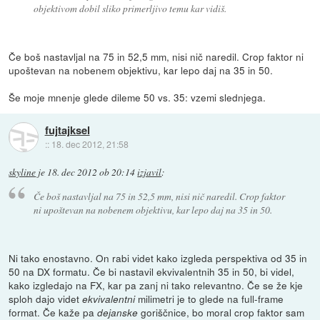
objektivom dobil sliko primerljivo temu kar vidiš.
Če boš nastavljal na 75 in 52,5 mm, nisi nič naredil. Crop faktor ni
upoštevan na nobenem objektivu, kar lepo daj na 35 in 50.
Še moje mnenje glede dileme 50 vs. 35: vzemi slednjega.
fujtajksel
::
18. dec 2012, 21:58
skyline
je
18. dec 2012 ob 20:14
izjavil
:
Če boš nastavljal na 75 in 52,5 mm, nisi nič naredil. Crop faktor
ni upoštevan na nobenem objektivu, kar lepo daj na 35 in 50.
Ni tako enostavno. On rabi videt kako izgleda perspektiva od 35 in
50 na DX formatu. Če bi nastavil ekvivalentnih 35 in 50, bi videl,
kako izgledajo na FX, kar pa zanj ni tako relevantno. Če se že kje
sploh dajo videt
milimetri je to glede na full-frame
ekvivalentni
format. Če kaže pa
goriščnice, bo moral crop faktor sam
dejanske