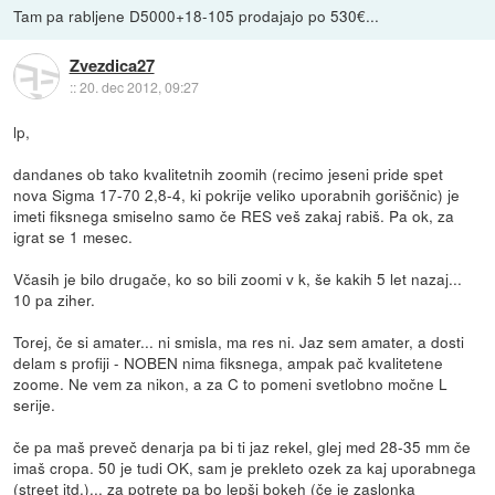
Tam pa rabljene D5000+18-105 prodajajo po 530€...
Zvezdica27
::
20. dec 2012, 09:27
lp,
dandanes ob tako kvalitetnih zoomih (recimo jeseni pride spet
nova Sigma 17-70 2,8-4, ki pokrije veliko uporabnih goriščnic) je
imeti fiksnega smiselno samo če RES veš zakaj rabiš. Pa ok, za
igrat se 1 mesec.
Včasih je bilo drugače, ko so bili zoomi v k, še kakih 5 let nazaj...
10 pa ziher.
Torej, če si amater... ni smisla, ma res ni. Jaz sem amater, a dosti
delam s profiji - NOBEN nima fiksnega, ampak pač kvalitetene
zoome. Ne vem za nikon, a za C to pomeni svetlobno močne L
serije.
če pa maš preveč denarja pa bi ti jaz rekel, glej med 28-35 mm če
imaš cropa. 50 je tudi OK, sam je prekleto ozek za kaj uporabnega
(street itd.)... za potrete pa bo lepši bokeh (če je zaslonka