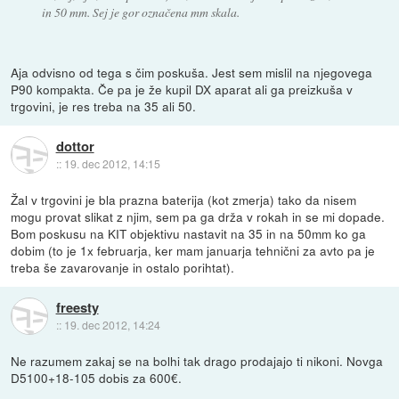
in 50 mm. Sej je gor označena mm skala.
Aja odvisno od tega s čim poskuša. Jest sem mislil na njegovega
P90 kompakta. Če pa je že kupil DX aparat ali ga preizkuša v
trgovini, je res treba na 35 ali 50.
dottor
::
19. dec 2012, 14:15
Žal v trgovini je bla prazna baterija (kot zmerja) tako da nisem
mogu provat slikat z njim, sem pa ga drža v rokah in se mi dopade.
Bom poskusu na KIT objektivu nastavit na 35 in na 50mm ko ga
dobim (to je 1x februarja, ker mam januarja tehnični za avto pa je
treba še zavarovanje in ostalo porihtat).
freesty
::
19. dec 2012, 14:24
Ne razumem zakaj se na bolhi tak drago prodajajo ti nikoni. Novga
D5100+18-105 dobis za 600€.