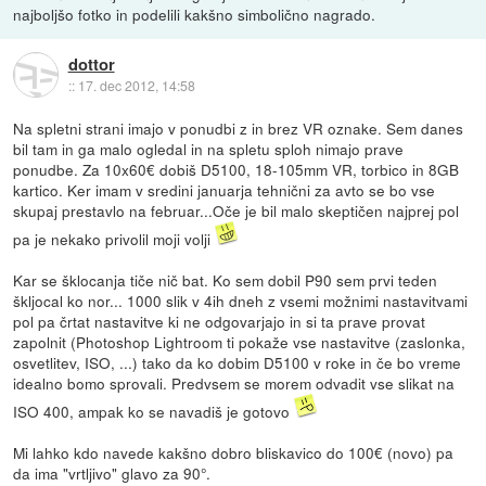
najboljšo fotko in podelili kakšno simbolično nagrado.
dottor
::
17. dec 2012, 14:58
Na spletni strani imajo v ponudbi z in brez VR oznake. Sem danes
bil tam in ga malo ogledal in na spletu sploh nimajo prave
ponudbe. Za 10x60€ dobiš D5100, 18-105mm VR, torbico in 8GB
kartico. Ker imam v sredini januarja tehnični za avto se bo vse
skupaj prestavlo na februar...Oče je bil malo skeptičen najprej pol
pa je nekako privolil moji volji
Kar se šklocanja tiče nič bat. Ko sem dobil P90 sem prvi teden
škljocal ko nor... 1000 slik v 4ih dneh z vsemi možnimi nastavitvami
pol pa črtat nastavitve ki ne odgovarjajo in si ta prave provat
zapolnit (Photoshop Lightroom ti pokaže vse nastavitve (zaslonka,
osvetlitev, ISO, ...) tako da ko dobim D5100 v roke in če bo vreme
idealno bomo sprovali. Predvsem se morem odvadit vse slikat na
ISO 400, ampak ko se navadiš je gotovo
Mi lahko kdo navede kakšno dobro bliskavico do 100€ (novo) pa
da ima "vrtljivo" glavo za 90°.