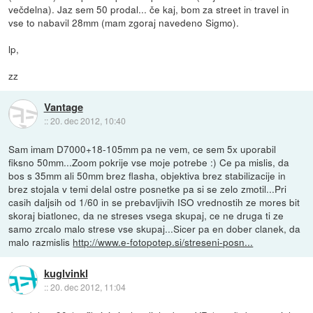
večdelna). Jaz sem 50 prodal... če kaj, bom za street in travel in
vse to nabavil 28mm (mam zgoraj navedeno Sigmo).
lp,
zz
Vantage
::
20. dec 2012, 10:40
Sam imam D7000+18-105mm pa ne vem, ce sem 5x uporabil
fiksno 50mm...Zoom pokrije vse moje potrebe :) Ce pa mislis, da
bos s 35mm ali 50mm brez flasha, objektiva brez stabilizacije in
brez stojala v temi delal ostre posnetke pa si se zelo zmotil...Pri
casih daljsih od 1/60 in se prebavljivih ISO vrednostih ze mores bit
skoraj biatlonec, da ne streses vsega skupaj, ce ne druga ti ze
samo zrcalo malo strese vse skupaj...Sicer pa en dober clanek, da
malo razmislis
http://www.e-fotopotep.si/streseni-posn...
kuglvinkl
::
20. dec 2012, 11:04