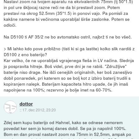
Nastavi zoom na tvojem aparatu na ekvivalentnih 75mm (tj 50*1.5)
in pol ure škljocaj razne reči ne da bi prestavil zoom. Potem
prestavi na okrog 52.5mm (35*1.5) in ponovi vajo. Pa pomisli za
kakšne namene bi večinoma uporabljal širše zaslonke. Potem se
odloči.
Na D5100 ti AF 35/2 ne bo avtomatsko ostril, najbrž ti ne bo všeč.
> Mi lahko kdo pove približno (tisti ki si ga lastite) kolko slik nardiš z
D5100 z eno baterijo?
Kar veliko, če ne uporabljaš vgrajenega fleša in LV načina. Slednja
jo pospravita hitreje. Boš videl, prve dni je ne rabiš. "Združljive"
baterije niso drage. Ne išči cenejših originalnih, ker boš zanesljivo
dobil ponaredek, pri katerem so se bolj kot z izbiro baterij trudili s
kopiranjem nalepk. Baterijam kapaciteta hitro upade, če jih imaš
napolnjene na 100%; rezervno je bolje imet na 60-70%.
dottor
::
17. dec 2012, 23:20
Zdej sem kupu baterijo od Hahnel, kako se odnese nemorem
povedat ker sem jo komaj danes dobil. Se pa jo napolnil 100%.
Bom en dan proval nastavit zoom na 75mm in 52,5mm, ampak po