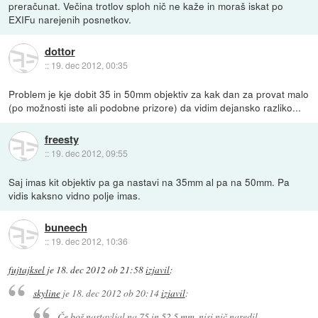
preračunat. Večina trotlov sploh nič ne kaže in moraš iskat po
EXIFu narejenih posnetkov.
dottor
::
19. dec 2012, 00:35
Problem je kje dobit 35 in 50mm objektiv za kak dan za provat malo
(po možnosti iste ali podobne prizore) da vidim dejansko razliko...
freesty
::
19. dec 2012, 09:55
Saj imas kit objektiv pa ga nastavi na 35mm al pa na 50mm. Pa
vidis kaksno vidno polje imas.
buneech
::
19. dec 2012, 10:36
fujtajksel
je
18. dec 2012 ob 21:58
izjavil
:
skyline
je
18. dec 2012 ob 20:14
izjavil
:
Če boš nastavljal na 75 in 52,5 mm, nisi nič naredil.