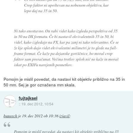
Crop faktor ni upoštevan na nobenem objektivu, kar
lepo daj na 35 in 50.
Ni tako enostavno. On rabi videt kako izgleda perspektiva od 35
in 50 na DX formatu. Če bi nastavil ekvivalentnih 35 in 50, bi
videl, kako izgledajo na FX, kar pa zanj ni tako relevantno. Če se
že kje sploh dajo videt
ekvivalentni
milimetri je to glede na full-
frame format. Če kaže pa
dejanske
goriščnice, bo moral crop
faktor sam preračunat. Večina trotlov sploh nič ne kaže in moraš
iskat po EXIFu narejenih posnetkov.
Pomojm je mislil povedat, da nastavi kit objektiv približno na 35 in
50 mm. Sej je gor označena mm skala.
fujtajksel
::
19. dec 2012, 10:54
buneech
je
19. dec 2012 ob 10:36
izjavil
:
Pomojm je mislil povedat, da nastavi kit objektiv približno na 35