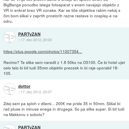
BigBanga ponudbo istega fotoaparat v enem navajajo objektiv z
VR in enkrat brez VR oznake. Kar se tiče objektiva rabim nekaj s
čim bom slikal v zaprtih prostorih razne rastave in cosplay-e na
odru.
PARTyZAN
::
17. dec 2012, 20:00
https://plus.google.com/photos/11007354...
Recimo? Te slike sem naredil z 1.8 50ko na D5100. Če bi hotel ujet
celo telo bi bil tudi 35mm objektiv preozek in bi raje uporabil 18-
105.
dottor
::
17. dec 2012, 20:07
Zdej sem pa sploh v dilemi... 200€ me pride 35 in 50mm. Slišal bi
rad pluse in minuse enega in drugega. So pa slike super. Si bil tudi
na Makkonu v soboto?
PARTyZAN