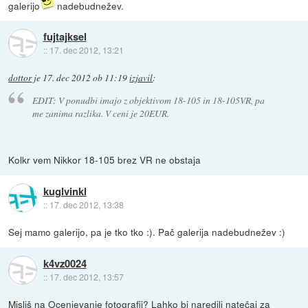
galerijo
nadebudnežev.
fujtajksel
::
17. dec 2012, 13:21
dottor
je
17. dec 2012 ob 11:19
izjavil
:
EDIT: V ponudbi imajo z objektivom 18-105 in 18-105VR, pa
me zanima razlika. V ceni je 20EUR.
Kolkr vem Nikkor 18-105 brez VR ne obstaja
kuglvinkl
::
17. dec 2012, 13:38
Sej mamo galerijo, pa je tko tko :). Pač galerija nadebudnežev :)
k4vz0024
::
17. dec 2012, 13:57
Misliš na Ocenjevanje fotografij? Lahko bi naredili natečaj za