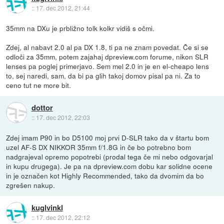
::
17. dec 2012, 21:44
35mm na DXu je prbližno tolk kolkr vidiš s očmi.
Zdej, al nabavt 2.0 al pa DX 1.8, ti pa ne znam povedat. Če si se
odloči za 35mm, potem zajahaj dpreview.com forume, nikon SLR
lenses pa poglej primerjavo. Sem mel 2.0 in je en el-cheapo lens
to, sej naredi, sam, da bi pa glih takoj domov pisal pa ni. Za to
ceno tut ne more bit.
dottor
::
17. dec 2012, 22:03
Zdej imam P90 in bo D5100 moj prvi D-SLR tako da v štartu bom
uzel AF-S DX NIKKOR 35mm f/1.8G in če bo potrebno bom
nadgrajeval opremo popotrebi (prodal tega če mi nebo odgovarjal
in kupu drugega). Je pa na dpreview.com dobu kar solidne ocene
in je označen kot Highly Recommended, tako da dvomim da bo
zgrešen nakup.
kuglvinkl
::
17. dec 2012, 22:12