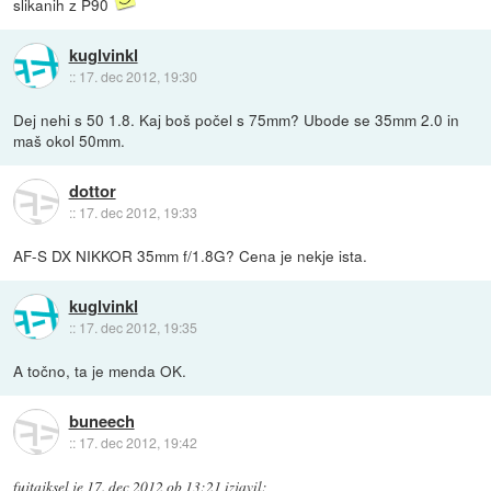
slikanih z P90
kuglvinkl
::
17. dec 2012, 19:30
Dej nehi s 50 1.8. Kaj boš počel s 75mm? Ubode se 35mm 2.0 in
maš okol 50mm.
dottor
::
17. dec 2012, 19:33
AF-S DX NIKKOR 35mm f/1.8G? Cena je nekje ista.
kuglvinkl
::
17. dec 2012, 19:35
A točno, ta je menda OK.
buneech
::
17. dec 2012, 19:42
fujtajksel
je
17. dec 2012 ob 13:21
izjavil
: