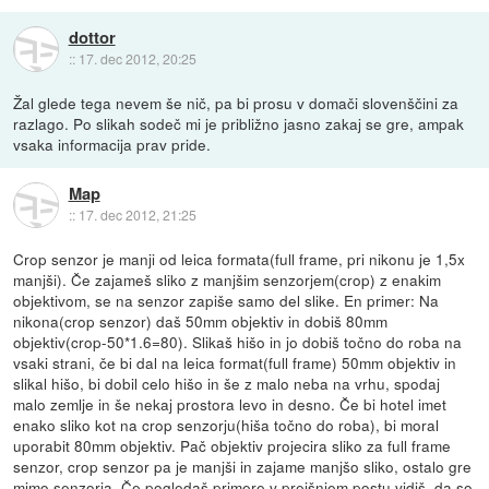
dottor
::
17. dec 2012, 20:25
Žal glede tega nevem še nič, pa bi prosu v domači slovenščini za
razlago. Po slikah sodeč mi je približno jasno zakaj se gre, ampak
vsaka informacija prav pride.
Map
::
17. dec 2012, 21:25
Crop senzor je manji od leica formata(full frame, pri nikonu je 1,5x
manjši). Če zajameš sliko z manjšim senzorjem(crop) z enakim
objektivom, se na senzor zapiše samo del slike. En primer: Na
nikona(crop senzor) daš 50mm objektiv in dobiš 80mm
objektiv(crop-50*1.6=80). Slikaš hišo in jo dobiš točno do roba na
vsaki strani, če bi dal na leica format(full frame) 50mm objektiv in
slikal hišo, bi dobil celo hišo in še z malo neba na vrhu, spodaj
malo zemlje in še nekaj prostora levo in desno. Če bi hotel imet
enako sliko kot na crop senzorju(hiša točno do roba), bi moral
uporabit 80mm objektiv. Pač objektiv projecira sliko za full frame
senzor, crop senzor pa je manjši in zajame manjšo sliko, ostalo gre
mimo senzorja. Če pogledaš primere v prejšnjem postu vidiš, da so