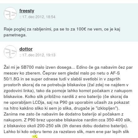
freesty
::
17. dec 2012, 18:54
Raje poglej za rabljenimi, pa se to za 100€ ne vem, ce je kaj
pametnega.
dottor
::
17. dec 2012, 19:13
Žal mi je SB700 malo izven dosega... Edino če ga nabavim čez par
mescev ko zberem. Čeprav sem gledal malo po netu o AF-S
50/1.8G in se super odnese tudi v slabši svetlobi in v zaprtih
prostorih skoraj da ne potrebuje bliskavice (žal zdej ne najdem v
zgodovini linka), tako da pomoje lahko komot počakam z nakupom
bliskavice. Kolko slik približno nardiš z eno baterijo (če skoraj da
ne uporabljam LCDja, saj na P90 ga uporabim učasih za pokazat
na hitro kakšno sliko ki sem jo slika, drugače je "izklopljen").
Zanima me zato če nabavim še dodatno baterijo al počakam z
nakupom. Z P90 brez uporabe bliskavice nardim cca 350-400 slik,
z bliskavico okoli 200-250 slik (lih danes dobu dodatno baterijo).
Lahko bi kdo odpru temo za razstavo slik, mam ene par lepih slik