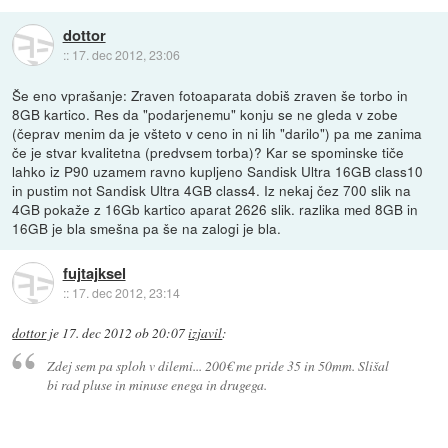
dottor
::
17. dec 2012, 23:06
Še eno vprašanje: Zraven fotoaparata dobiš zraven še torbo in
8GB kartico. Res da "podarjenemu" konju se ne gleda v zobe
(čeprav menim da je všteto v ceno in ni lih "darilo") pa me zanima
če je stvar kvalitetna (predvsem torba)? Kar se spominske tiče
lahko iz P90 uzamem ravno kupljeno Sandisk Ultra 16GB class10
in pustim not Sandisk Ultra 4GB class4. Iz nekaj čez 700 slik na
4GB pokaže z 16Gb kartico aparat 2626 slik. razlika med 8GB in
16GB je bla smešna pa še na zalogi je bla.
fujtajksel
::
17. dec 2012, 23:14
dottor
je
17. dec 2012 ob 20:07
izjavil
:
Zdej sem pa sploh v dilemi... 200€ me pride 35 in 50mm. Slišal
bi rad pluse in minuse enega in drugega.