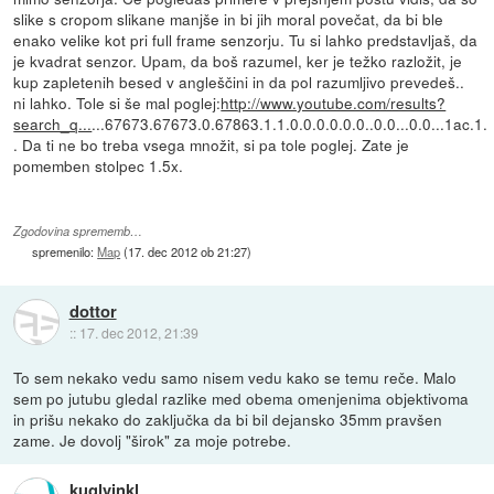
slike s cropom slikane manjše in bi jih moral povečat, da bi ble
enako velike kot pri full frame senzorju. Tu si lahko predstavljaš, da
je kvadrat senzor. Upam, da boš razumel, ker je težko razložit, je
kup zapletenih besed v angleščini in da pol razumljivo prevedeš..
ni lahko. Tole si še mal poglej:
http://www.youtube.com/results?
search_q...
...67673.67673.0.67863.1.1.0.0.0.0.0.0..0.0...0.0...1ac.1.
. Da ti ne bo treba vsega množit, si pa tole poglej. Zate je
pomemben stolpec 1.5x.
Zgodovina sprememb…
spremenilo:
Map
(
17. dec 2012 ob 21:27
)
dottor
::
17. dec 2012, 21:39
To sem nekako vedu samo nisem vedu kako se temu reče. Malo
sem po jutubu gledal razlike med obema omenjenima objektivoma
in prišu nekako do zaključka da bi bil dejansko 35mm pravšen
zame. Je dovolj "širok" za moje potrebe.
kuglvinkl