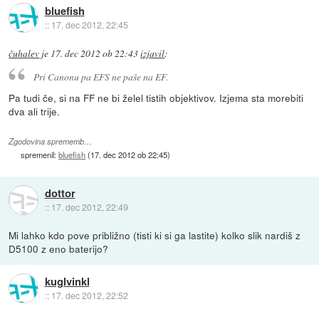
bluefish
::
17. dec 2012, 22:45
čuhalev
je
17. dec 2012 ob 22:43
izjavil
:
Pri Canonu pa EFS ne paše na EF.
Pa tudi če, si na FF ne bi želel tistih objektivov. Izjema sta morebiti
dva ali trije.
Zgodovina sprememb…
spremenil:
bluefish
(
17. dec 2012 ob 22:45
)
dottor
::
17. dec 2012, 22:49
Mi lahko kdo pove približno (tisti ki si ga lastite) kolko slik nardiš z
D5100 z eno baterijo?
kuglvinkl
::
17. dec 2012, 22:52