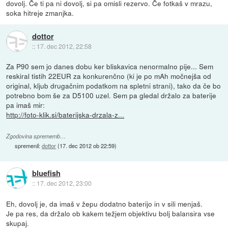
dovolj. Če ti pa ni dovolj, si pa omisli rezervo. Če fotkaš v mrazu,
soka hitreje zmanjka.
dottor
::
17. dec 2012, 22:58
Za P90 sem jo danes dobu ker bliskavica nenormalno pije... Sem
reskiral tistih 22EUR za konkurenčno (ki je po mAh močnejša od
original, kljub drugačnim podatkom na spletni strani), tako da če bo
potrebno bom še za D5100 uzel. Sem pa gledal držalo za baterije
pa imaš mir:
http://foto-klik.si/baterijska-drzala-z...
Zgodovina sprememb…
spremenil:
dottor
(
17. dec 2012 ob 22:59
)
bluefish
::
17. dec 2012, 23:00
Eh, dovolj je, da imaš v žepu dodatno baterijo in v sili menjaš.
Je pa res, da držalo ob kakem težjem objektivu bolj balansira vse
skupaj.