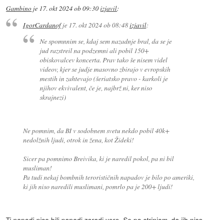
Gambino
je
17. okt 2024 ob 09:30
izjavil
:
IgorCardanof
je
17. okt 2024 ob 08:48
izjavil
:
Ne spomnnim se, kdaj sem nazadnje bral, da se je
jud razstreil na podzemni ali pobil 150+
obiskovalcev koncerta. Prav tako še nisem videl
videov, kjer se judje masovno zbirajo v evropskih
mestih in zahtevajo (šeriatsko pravo - karkoli je
njihov ekvivalent, če je, najbrž ni, ker niso
skrajnezi)
Ne pomnim, da BI v sodobnem svetu nekdo pobil 40k+
nedolžnih ljudi, otrok in žena, kot Žideki!
Sicer pa pomnimo Breivika, ki je naredil pokol, pa ni bil
musliman!
Pa tudi nekaj bombnih terorističnih napadov je bilo po ameriki,
ki jih niso naredili muslimani, pomrlo pa je 200+ ljudi!
Ti napadi niso bili napadi zaradi vere. Se pa strinjam, da jih niso