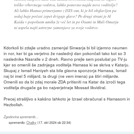
toliko vrhovnega vodstva, lahko ponovno najde nove voditelje?
Ali lahko Hamas primerjamo z ISIS-om, ki je bil obglavljen pa
sedaj baje počasi zopet dviguje glavo? Po drugi strani je Al
Kaida v popolnem umiku že več let in po Osami in Muli Omarju
ni uspela najti ustrezne zamenjave za svoje vodstvo.
Kdorkoli bi zdajle uradno zamenjal Sinwarja bi bil izjemno neumen
in nor, ker bi ga verjetno že naslednji dan pokončali tako kot so 3
naslednike Nasralle v 2 dneh. Ravno prejle sem poslušal po TV-ju
kjer so omenili še zadnjega voditelja Hamasa ki se skriva v Katarju.
Skupaj z Ismail Haniyeh sta bila glavna sponzorja Hamasa, Ismail
naj bi imel 5 milijard, ta drugi (ne vem imena) pa štiri milijarde.
Omenili so da bi zdaj morale ZDA pritisniti na Katar da izroči tega
voditelja drugače ga bo najverjetneje Mossad likvidiral.
Precej strašljivo s kakšno lahkoto je Izrael obračunal s Hamasom in
Hezbollah.
Zgodovina sprememb…
spremenilo:
Chalky
(
17. okt 2024 ob 22:34
)