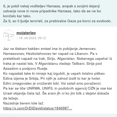
IL je pobil nekaj voditeljev Hamasa, ampak s svojimi dejanji
ustvarja nove in nove pripadnike Hamasa, tako da se ne bo
končalo kar tako.
Za IL so ti ljudje teroristi, za prebivalce Gaze pa borci za svobodo.
mojsterleo
::
18. okt 2024, 09:12
Jaz ne štekam kakšen smisel ima to pobijanje Jemencev,
Hamasovcev, Hezbolahovcev ter napad na Libanon. Pa v
preteklosti napadi na Irak, Sirijo, Afganistan. Nobenega uspeha! Iz
Iraka je nastal Isis, V Afganistanu vladajo Talibani, Sirija pod
Assadom s podporo Rusije.
Ko napadaš take ki nimajo kaj izgubiti, je uspeh totalno piškav.
Edina izjema je Srbija, Pri njiih je zahod izsilil to kar je hotel.
Edini zmagovalec je orožarski lobi. Vsi ostali smo poraženci.
Pa kar se tiče UNRWA, UNIFIL in podobnih agencij OZN je vse kar
Izrael objavlja čista laž. Še sram jih ni ko jim folk z dejstvi dokaže
da lažejo.
Nazadnje berem tole laž:
https://x.com/DrEliDavid/status/1846987...