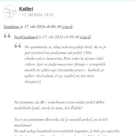
Kalibri
::
17. okt 2024, 19:12
Gambino
je
17. okt 2024 ob 09:30
izjavil
:
IgorCardanof
je
17. okt 2024 ob 08:48
izjavil
:
Ne spomnnim se, kdaj sem nazadnje bral, da se je
jud razstreil na podzemni ali pobil 150+
obiskovalcev koncerta. Prav tako še nisem videl
videov, kjer se judje masovno zbirajo v evropskih
mestih in zahtevajo (šeriatsko pravo - karkoli je
njihov ekvivalent, če je, najbrž ni, ker niso
skrajnezi)
Ne pomnim, da BI v sodobnem svetu nekdo pobil 40k+
nedolžnih ljudi, otrok in žena, kot Žideki!
Sicer pa pomnimo Breivika, ki je naredil pokol, pa ni bil
musliman!
Pa tudi nekaj bombnih terorističnih napadov je bilo po ameriki,