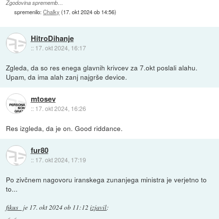
Zgodovina sprememb…
spremenilo:
Chalky
(
17. okt 2024 ob 14:56
)
HitroDihanje
::
17. okt 2024, 16:17
Zgleda, da so res enega glavnih krivcev za 7.okt poslali alahu.
Upam, da ima alah zanj najgrše device.
mtosev
::
17. okt 2024, 16:26
Res izgleda, da je on. Good riddance.
fur80
::
17. okt 2024, 17:19
Po zivčnem nagovoru iranskega zunanjega ministra je verjetno to
to...
fikus_
je
17. okt 2024 ob 11:12
izjavil
: