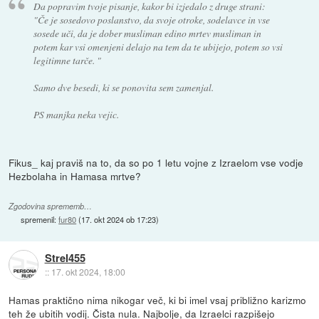
Da popravim tvoje pisanje, kakor bi izjedalo z druge strani:
"Če je sosedovo poslanstvo, da svoje otroke, sodelavce in vse
sosede uči, da je dober musliman edino mrtev musliman in
potem kar vsi omenjeni delajo na tem da te ubijejo, potem so vsi
legitimne tarče. "
Samo dve besedi, ki se ponovita sem zamenjal.
PS manjka neka vejic.
Fikus_ kaj praviš na to, da so po 1 letu vojne z Izraelom vse vodje
Hezbolaha in Hamasa mrtve?
Zgodovina sprememb…
spremenil:
fur80
(
17. okt 2024 ob 17:23
)
Strel455
::
17. okt 2024, 18:00
Hamas praktično nima nikogar več, ki bi imel vsaj približno karizmo
teh že ubitih vodij. Čista nula. Najbolje, da Izraelci razpišejo