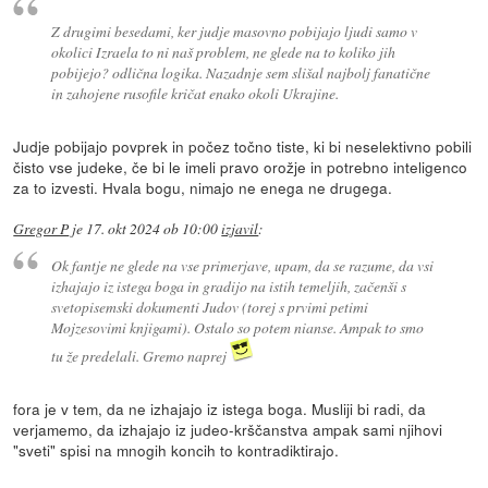
Z drugimi besedami, ker judje masovno pobijajo ljudi samo v
okolici Izraela to ni naš problem, ne glede na to koliko jih
pobijejo? odlična logika. Nazadnje sem slišal najbolj fanatične
in zahojene rusofile kričat enako okoli Ukrajine.
Judje pobijajo povprek in počez točno tiste, ki bi neselektivno pobili
čisto vse judeke, če bi le imeli pravo orožje in potrebno inteligenco
za to izvesti. Hvala bogu, nimajo ne enega ne drugega.
Gregor P
je
17. okt 2024 ob 10:00
izjavil
:
Ok fantje ne glede na vse primerjave, upam, da se razume, da vsi
izhajajo iz istega boga in gradijo na istih temeljih, začenši s
svetopisemski dokumenti Judov (torej s prvimi petimi
Mojzesovimi knjigami). Ostalo so potem nianse. Ampak to smo
tu že predelali. Gremo naprej
fora je v tem, da ne izhajajo iz istega boga. Musliji bi radi, da
verjamemo, da izhajajo iz judeo-krščanstva ampak sami njihovi
"sveti" spisi na mnogih koncih to kontradiktirajo.