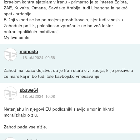
Izraelom kontra ajatolam v Iranu - primarno je to interes Egipta,
ZAE, Kuvajta, Omana, Savdske Arabije, tudi Libanona in nekoč
spet Jordanije.
Bližnji vzhod se bo po mojem preoblikovalo, kjer tudi v smislu
Zahodnih politik, palestinsko vprašanje ne bo več faktor
notranjepolitičnih mobilizacij.
My two cents.
mancslo
::
18. okt 2024, 09:58
Zahod mal baše dejstvo, da je Iran stara civilizacija, ki je preživela
že marsikaj in bo tudi tole kavbojsko vmešavanje.
sbawe64
::
18. okt 2024, 10:08
Netanjahu in njegovi EU podložniki slavijo umor in hkrati
moralizirajo o zlu.
Zahod pada vse nižje.