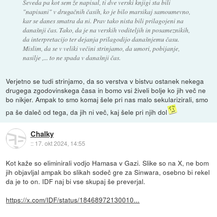
Seveda pa kot sem že napisal, ti dve verski knjigi sta bili
"napisani" v drugačnih časih, ko je bilo marsikaj samoumevno,
kar se danes smatra da ni. Prav tako nista bili prilagojeni na
današnji čas. Tako, da je na verskih voditeljih in posameznikih,
da interpretacijo ter dejanja prilagodijo današnjemu času.
Mislim, da se v veliki večini strinjamo, da umori, pobijanje,
nasilje ,... to ne spada v današnji čas.
Verjetno se tudi strinjamo, da so verstva v bistvu ostanek nekega
drugega zgodovinskega časa in bomo vsi živeli bolje ko jih več ne
bo nikjer. Ampak to smo komaj šele pri nas malo sekularizirali, smo
pa še daleč od tega, da jih ni več, kaj šele pri njih dol
Chalky
::
17. okt 2024, 14:55
Kot kaže so eliminirali vodjo Hamasa v Gazi. Slike so na X, ne bom
jih objavljal ampak bo slikah sodeč gre za Sinwara, osebno bi rekel
da je to on. IDF naj bi vse skupaj še preverjal.
https://x.com/IDF/status/18468972130010...