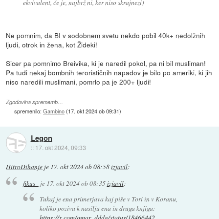
ekvivalent, če je, najbrž ni, ker niso skrajnezi)
Ne pomnim, da BI v sodobnem svetu nekdo pobil 40k+ nedolžnih
ljudi, otrok in žena, kot Žideki!
Sicer pa pomnimo Breivika, ki je naredil pokol, pa ni bil musliman!
Pa tudi nekaj bombnih terorističnih napadov je bilo po ameriki, ki jih
niso naredili muslimani, pomrlo pa je 200+ ljudi!
Zgodovina sprememb…
spremenilo:
Gambino
(
17. okt 2024 ob 09:31
)
Legon
::
17. okt 2024, 09:33
HitroDihanje
je
17. okt 2024 ob 08:58
izjavil
:
fikus_
je
17. okt 2024 ob 08:35
izjavil
:
Tukaj je ena primerjava kaj piše v Tori in v Koranu,
koliko poziva k nasilju ena in druga knjiga:
https://x.com/omar_dddg/status/18466442
...