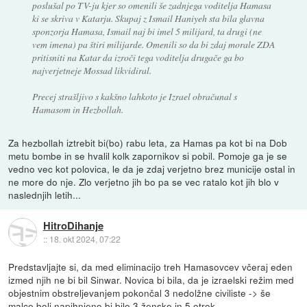
poslušal po TV-ju kjer so omenili še zadnjega voditelja Hamasa
ki se skriva v Katarju. Skupaj z Ismail Haniyeh sta bila glavna
sponzorja Hamasa, Ismail naj bi imel 5 milijard, ta drugi (ne
vem imena) pa štiri milijarde. Omenili so da bi zdaj morale ZDA
pritisniti na Katar da izroči tega voditelja drugače ga bo
najverjetneje Mossad likvidiral.
Precej strašljivo s kakšno lahkoto je Izrael obračunal s
Hamasom in Hezbollah.
Za hezbollah iztrebit bi(bo) rabu leta, za Hamas pa kot bi na Dob
metu bombe in se hvalil kolk zapornikov si pobil. Pomoje ga je se
vedno vec kot polovica, le da je zdaj verjetno brez municije ostal in
ne more do nje. Zlo verjetno jih bo pa se vec ratalo kot jih blo v
naslednjih letih...
HitroDihanje
::
18. okt 2024, 07:22
Predstavljajte si, da med eliminacijo treh Hamasovcev včeraj eden
izmed njih ne bi bil Sinwar. Novica bi bila, da je izraelski režim med
objestnim obstreljevanjem pokončal 3 nedolžne civiliste -> še
malce bolj napihnjeno bi bilo 3 ženske in 5 otrok.