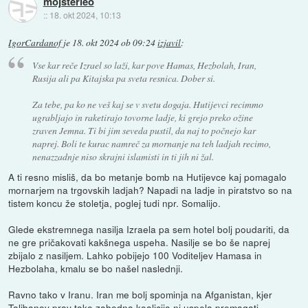
mojsterleo
::
18. okt 2024, 10:13
IgorCardanof
je
18. okt 2024 ob 09:24
izjavil
:
Vse kar reče Izrael so laži, kar pove Hamas, Hezbolah, Iran,
Rusija ali pa Kitajska pa sveta resnica. Dober si.
Za tebe, pa ko ne veš kaj se v svetu dogaja. Hutijevci recimmo
ugrabljajo in raketirajo tovorne ladje, ki grejo preko ožine
zraven Jemna. Ti bi jim seveda pustil, da naj to počnejo kar
naprej. Boli te kurac namreč za mornanje na teh ladjah recimo,
nenazzadnje niso skrajni islamisti in ti jih ni žal.
A ti resno misliš, da bo metanje bomb na Hutijevce kaj pomagalo
mornarjem na trgovskih ladjah? Napadi na ladje in piratstvo so na
tistem koncu že stoletja, poglej tudi npr. Somalijo.
Glede ekstremnega nasilja Izraela pa sem hotel bolj poudariti, da
ne gre pričakovati kakšnega uspeha. Nasilje se bo še naprej
zbijalo z nasiljem. Lahko pobijejo 100 Voditeljev Hamasa in
Hezbolaha, kmalu se bo našel naslednji.
Ravno tako v Iranu. Iran me bolj spominja na Afganistan, kjer
Talibanov prav tako zahodna koalicija ni uspela premagati.