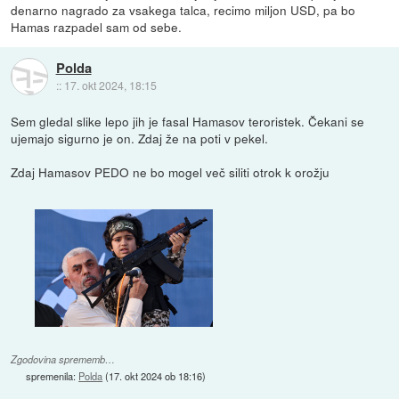
denarno nagrado za vsakega talca, recimo miljon USD, pa bo
Hamas razpadel sam od sebe.
Polda
::
17. okt 2024, 18:15
Sem gledal slike lepo jih je fasal Hamasov teroristek. Čekani se
ujemajo sigurno je on. Zdaj že na poti v pekel.
Zdaj Hamasov PEDO ne bo mogel več siliti otrok k orožju
Zgodovina sprememb…
spremenila:
Polda
(
17. okt 2024 ob 18:16
)