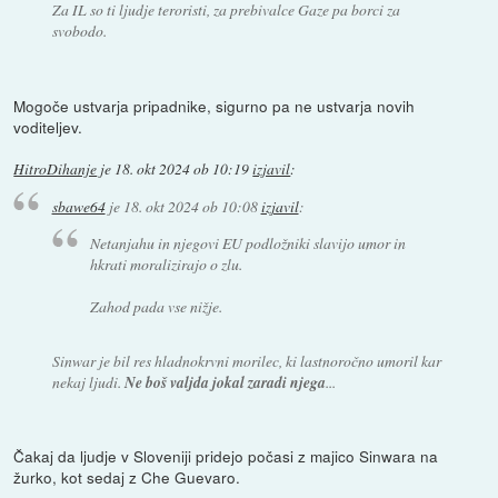
Za IL so ti ljudje teroristi, za prebivalce Gaze pa borci za
svobodo.
Mogoče ustvarja pripadnike, sigurno pa ne ustvarja novih
voditeljev.
HitroDihanje
je
18. okt 2024 ob 10:19
izjavil
:
sbawe64
je
18. okt 2024 ob 10:08
izjavil
:
Netanjahu in njegovi EU podložniki slavijo umor in
hkrati moralizirajo o zlu.
Zahod pada vse nižje.
Sinwar je bil res hladnokrvni morilec, ki lastnoročno umoril kar
nekaj ljudi.
Ne boš valjda jokal zaradi njega
...
Čakaj da ljudje v Sloveniji pridejo počasi z majico Sinwara na
žurko, kot sedaj z Che Guevaro.