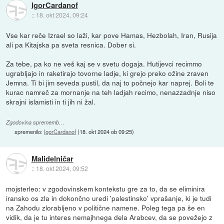
IgorCardanof
::
18. okt 2024, 09:24
Vse kar reče Izrael so laži, kar pove Hamas, Hezbolah, Iran, Rusija
ali pa Kitajska pa sveta resnica. Dober si.
Za tebe, pa ko ne veš kaj se v svetu dogaja. Hutijevci recimmo
ugrabljajo in raketirajo tovorne ladje, ki grejo preko ožine zraven
Jemna. Ti bi jim seveda pustil, da naj to počnejo kar naprej. Boli te
kurac namreč za mornanje na teh ladjah recimo, nenazzadnje niso
skrajni islamisti in ti jih ni žal.
Zgodovina sprememb…
spremenilo:
IgorCardanof
(
18. okt 2024 ob 09:25
)
Malidelničar
::
18. okt 2024, 09:52
mojsterleo: v zgodovinskem kontekstu gre za to, da se eliminira
iransko os zla in dokončno uredi 'palestinsko' vprašanje, ki je tudi
na Zahodu zlorabljeno v politične namene. Poleg tega pa še en
vidik, da je tu interes nemajhnega dela Arabcev, da se povežejo z