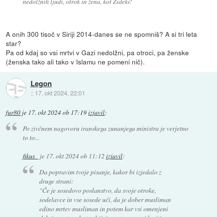
nedolžnih ljudi, otrok in žena, kot Žideki!
A onih 300 tisoč v Siriji 2014-danes se ne spomniš? A si tri leta
star?
Pa od kdaj so vsi mrtvi v Gazi nedolžni, pa otroci, pa ženske
(ženska tako ali tako v Islamu ne pomeni nič).
Legon
::
17. okt 2024, 22:01
fur80
je
17. okt 2024 ob 17:19
izjavil
:
Po zivčnem nagovoru iranskega zunanjega ministra je verjetno
to to...
fikus_
je
17. okt 2024 ob 11:12
izjavil
:
Da popravim tvoje pisanje, kakor bi izjedalo z
druge strani:
"Če je sosedovo poslanstvo, da svoje otroke,
sodelavce in vse sosede uči, da je dober musliman
edino mrtev musliman in potem kar vsi omenjeni