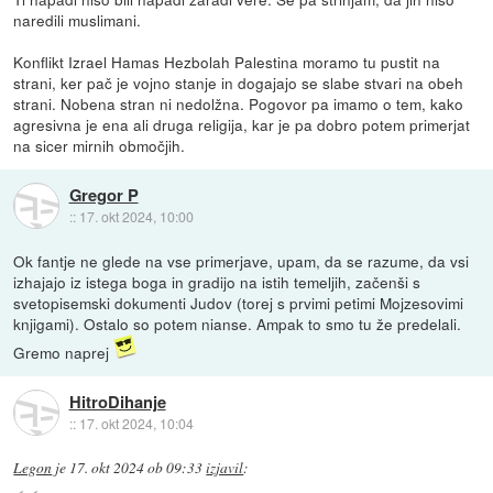
naredili muslimani.
Konflikt Izrael Hamas Hezbolah Palestina moramo tu pustit na
strani, ker pač je vojno stanje in dogajajo se slabe stvari na obeh
strani. Nobena stran ni nedolžna. Pogovor pa imamo o tem, kako
agresivna je ena ali druga religija, kar je pa dobro potem primerjat
na sicer mirnih območjih.
Gregor P
::
17. okt 2024, 10:00
Ok fantje ne glede na vse primerjave, upam, da se razume, da vsi
izhajajo iz istega boga in gradijo na istih temeljih, začenši s
svetopisemski dokumenti Judov (torej s prvimi petimi Mojzesovimi
knjigami). Ostalo so potem nianse. Ampak to smo tu že predelali.
Gremo naprej
HitroDihanje
::
17. okt 2024, 10:04
Legon
je
17. okt 2024 ob 09:33
izjavil
: