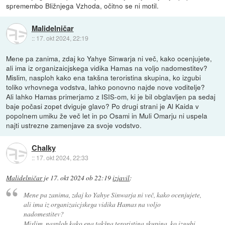
spremembo Bližnjega Vzhoda, očitno se ni motil.
Malidelničar
::
17. okt 2024, 22:19
Mene pa zanima, zdaj ko Yahye Sinwarja ni več, kako ocenjujete,
ali ima iz organizaicjskega vidika Hamas na voljo nadomestitev?
Mislim, nasploh kako ena takšna teroristina skupina, ko izgubi
toliko vrhovnega vodstva, lahko ponovno najde nove voditelje?
Ali lahko Hamas primerjamo z ISIS-om, ki je bil obglavljen pa sedaj
baje počasi zopet dviguje glavo? Po drugi strani je Al Kaida v
popolnem umiku že več let in po Osami in Muli Omarju ni uspela
najti ustrezne zamenjave za svoje vodstvo.
Chalky
::
17. okt 2024, 22:33
Malidelničar
je
17. okt 2024 ob 22:19
izjavil
:
Mene pa zanima, zdaj ko Yahye Sinwarja ni več, kako ocenjujete,
ali ima iz organizaicjskega vidika Hamas na voljo
nadomestitev?
Mislim, nasploh kako ena takšna teroristina skupina, ko izgubi