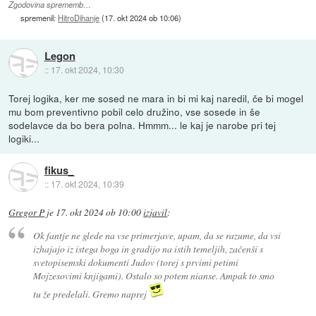
Zgodovina sprememb…
spremenil:
HitroDihanje
(
17. okt 2024 ob 10:06
)
Legon
::
17. okt 2024, 10:30
Torej logika, ker me sosed ne mara in bi mi kaj naredil, če bi mogel
mu bom preventivno pobil celo družino, vse sosede in še
sodelavce da bo bera polna. Hmmm... le kaj je narobe pri tej
logiki...
fikus_
::
17. okt 2024, 10:39
Gregor P
je
17. okt 2024 ob 10:00
izjavil
:
Ok fantje ne glede na vse primerjave, upam, da se razume, da vsi
izhajajo iz istega boga in gradijo na istih temeljih, začenši s
svetopisemski dokumenti Judov (torej s prvimi petimi
Mojzesovimi knjigami). Ostalo so potem nianse. Ampak to smo
tu že predelali. Gremo naprej