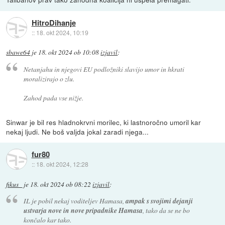
HitroDihanje
::
18. okt 2024, 10:19
sbawe64
je
18. okt 2024 ob 10:08
izjavil
:
Netanjahu in njegovi EU podložniki slavijo umor in hkrati
moralizirajo o zlu.
Zahod pada vse nižje.
Sinwar je bil res hladnokrvni morilec, ki lastnoročno umoril kar
nekaj ljudi. Ne boš valjda jokal zaradi njega...
fur80
::
18. okt 2024, 12:28
fikus_
je
18. okt 2024 ob 08:22
izjavil
:
IL je pobil nekaj voditeljev Hamasa,
ampak s svojimi dejanji
ustvarja nove in nove pripadnike Hamasa
, tako da se ne bo
končalo kar tako.