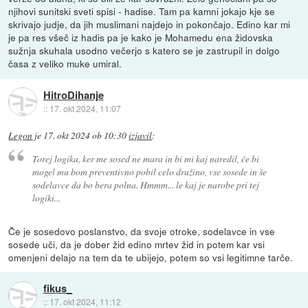
njihovi sunitski sveti spisi - hadise. Tam pa kamni jokajo kje se
skrivajo judje, da jih muslimani najdejo in pokončajo. Edino kar mi
je pa res všeč iz hadis pa je kako je Mohamedu ena židovska
sužnja skuhala usodno večerjo s katero se je zastrupil in dolgo
časa z veliko muke umiral.
HitroDihanje
::
17. okt 2024, 11:07
Legon
je
17. okt 2024 ob 10:30
izjavil
:
Torej logika, ker me sosed ne mara in bi mi kaj naredil, če bi
mogel mu bom preventivno pobil celo družino, vse sosede in še
sodelavce da bo bera polna. Hmmm... le kaj je narobe pri tej
logiki...
Če je sosedovo poslanstvo, da svoje otroke, sodelavce in vse
sosede uči, da je dober žid edino mrtev žid in potem kar vsi
omenjeni delajo na tem da te ubijejo, potem so vsi legitimne tarče.
fikus_
::
17. okt 2024, 11:12