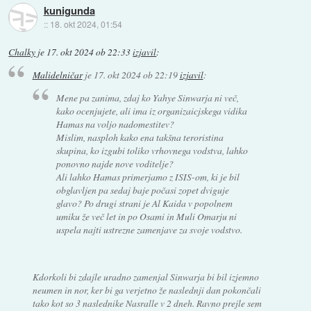
kunigunda
::
18. okt 2024, 01:54
Chalky
je
17. okt 2024 ob 22:33
izjavil
:
Malidelničar
je
17. okt 2024 ob 22:19
izjavil
:
Mene pa zanima, zdaj ko Yahye Sinwarja ni več,
kako ocenjujete, ali ima iz organizaicjskega vidika
Hamas na voljo nadomestitev?
Mislim, nasploh kako ena takšna teroristina
skupina, ko izgubi toliko vrhovnega vodstva, lahko
ponovno najde nove voditelje?
Ali lahko Hamas primerjamo z ISIS-om, ki je bil
obglavljen pa sedaj baje počasi zopet dviguje
glavo? Po drugi strani je Al Kaida v popolnem
umiku že več let in po Osami in Muli Omarju ni
uspela najti ustrezne zamenjave za svoje vodstvo.
Kdorkoli bi zdajle uradno zamenjal Sinwarja bi bil izjemno
neumen in nor, ker bi ga verjetno že naslednji dan pokončali
tako kot so 3 naslednike Nasralle v 2 dneh. Ravno prejle sem