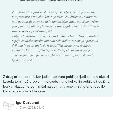
Zanimivo, da v praksi islam izvaja nasilje kjerkoli je možno,
torej v samih državah v kateri je islam del državne ureditve in
tudi na zahodu s tem ko tu in tam kakšno glavo odrežejo, vržejo v
zrak par 10 ljudi, se z letali in se tovornjaki zaletavajo v ljudi in
stavbe, pokol z mačetami, itd...
Judje zelo dobro razumejo kontekst amalekov iz Tore in pridno
tepejo amaleke, muslimani tudi zelo dobro razumejo sporočilo
džihada in ga izvajajo če je le prilika, neglede na to kje se
nahajajo. Velika razlika je, da judje tepejo amaleke na zelo
omejenem območju medtem, ko muslimani izvajajo džihad
kjerkoli se le da...
Z drugimi besedami, ker judje masovno pobijajo ljudi samo v okolici
Izraela to ni naš problem, ne glede na to koliko jih pobijejo? odlična
logika. Nazadnje sem slišal najbolj fanatične in zahojene rusofile
kričat enako okoli Ukrajine.
IgorCardanof
::
17. okt 2024, 09:49