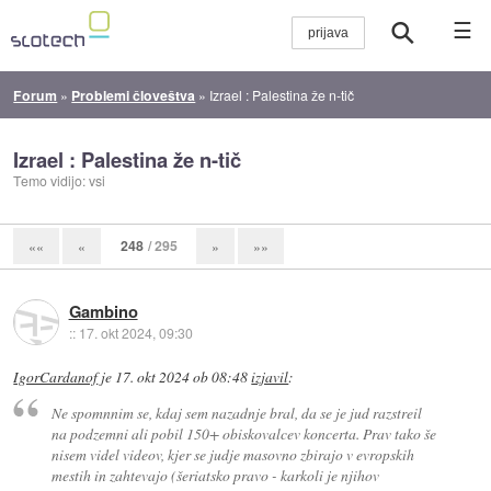
☰
Forum
»
Problemi človeštva
»
Izrael : Palestina že n-tič
Izrael : Palestina že n-tič
Temo vidijo: vsi
248
/ 295
««
«
»
»»
Gambino
::
17. okt 2024, 09:30
IgorCardanof
je
17. okt 2024 ob 08:48
izjavil
:
Ne spomnnim se, kdaj sem nazadnje bral, da se je jud razstreil
na podzemni ali pobil 150+ obiskovalcev koncerta. Prav tako še
nisem videl videov, kjer se judje masovno zbirajo v evropskih
mestih in zahtevajo (šeriatsko pravo - karkoli je njihov