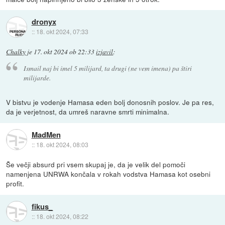
dronyx
::
18. okt 2024, 07:33
Chalky
je
17. okt 2024 ob 22:33
izjavil
:
Ismail naj bi imel 5 milijard, ta drugi (ne vem imena) pa štiri
milijarde.
V bistvu je vodenje Hamasa eden bolj donosnih poslov. Je pa res,
da je verjetnost, da umreš naravne smrti minimalna.
MadMen
::
18. okt 2024, 08:03
Še večji absurd pri vsem skupaj je, da je velik del pomoči
namenjena UNRWA končala v rokah vodstva Hamasa kot osebni
profit.
fikus_
::
18. okt 2024, 08:22