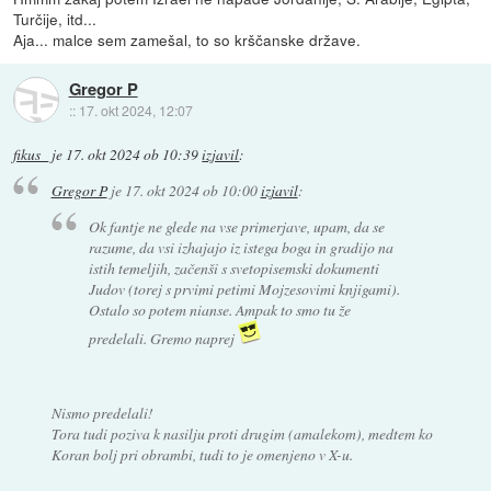
Turčije, itd...
Aja... malce sem zamešal, to so krščanske države.
Gregor P
::
17. okt 2024, 12:07
fikus_
je
17. okt 2024 ob 10:39
izjavil
:
Gregor P
je
17. okt 2024 ob 10:00
izjavil
:
Ok fantje ne glede na vse primerjave, upam, da se
razume, da vsi izhajajo iz istega boga in gradijo na
istih temeljih, začenši s svetopisemski dokumenti
Judov (torej s prvimi petimi Mojzesovimi knjigami).
Ostalo so potem nianse. Ampak to smo tu že
predelali. Gremo naprej
Nismo predelali!
Tora tudi poziva k nasilju proti drugim (amalekom), medtem ko
Koran bolj pri obrambi, tudi to je omenjeno v X-u.