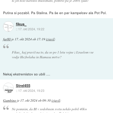
ki jih niso naredili muslimani, pomrlo pa je 200+ ljudi!
Putina si pozabil. Pa Stalina. Pa še en par kampelcev ala Pot Pol.
fikus_
::
17. okt 2024, 19:22
fur80
je
17. okt 2024 ob 17:19
izjavil
:
Fikus_ kaj praviš na to, da so po 1 letu vojne z Izraelom vse
vodje Hezbolaha in Hamasa mrtve?
Nekaj ekstremistov so ubili ....
Strel455
::
17. okt 2024, 19:23
Gambino
je
17. okt 2024 ob 09:30
izjavil
:
Ne pomnim, da BI v sodobnem svetu nekdo pobil 40k+