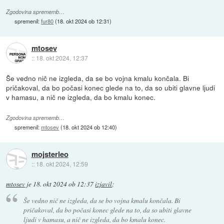
Zgodovina sprememb…
spremenil:
fur80
(
18. okt 2024 ob 12:31
)
mtosev
::
18. okt 2024, 12:37
Še vedno nič ne izgleda, da se bo vojna kmalu končala. Bi
pričakoval, da bo počasi konec glede na to, da so ubiti glavne ljudi
v hamasu, a nič ne izgleda, da bo kmalu konec.
Zgodovina sprememb…
spremenil:
mtosev
(
18. okt 2024 ob 12:40
)
mojsterleo
::
18. okt 2024, 12:59
mtosev
je
18. okt 2024 ob 12:37
izjavil
:
Še vedno nič ne izgleda, da se bo vojna kmalu končala. Bi
pričakoval, da bo počasi konec glede na to, da so ubiti glavne
ljudi v hamasu, a nič ne izgleda, da bo kmalu konec.