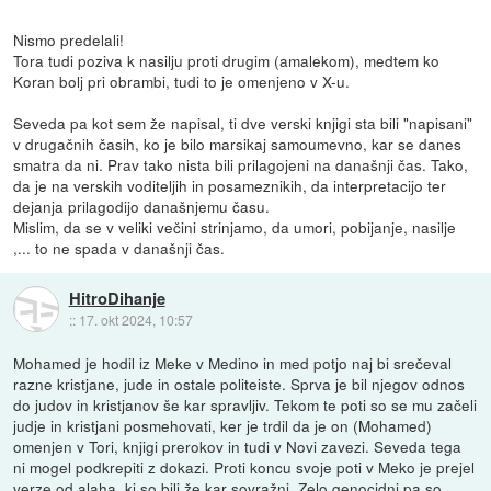
Nismo predelali!
Tora tudi poziva k nasilju proti drugim (amalekom), medtem ko
Koran bolj pri obrambi, tudi to je omenjeno v X-u.
Seveda pa kot sem že napisal, ti dve verski knjigi sta bili "napisani"
v drugačnih časih, ko je bilo marsikaj samoumevno, kar se danes
smatra da ni. Prav tako nista bili prilagojeni na današnji čas. Tako,
da je na verskih voditeljih in posameznikih, da interpretacijo ter
dejanja prilagodijo današnjemu času.
Mislim, da se v veliki večini strinjamo, da umori, pobijanje, nasilje
,... to ne spada v današnji čas.
HitroDihanje
::
17. okt 2024, 10:57
Mohamed je hodil iz Meke v Medino in med potjo naj bi srečeval
razne kristjane, jude in ostale politeiste. Sprva je bil njegov odnos
do judov in kristjanov še kar spravljiv. Tekom te poti so se mu začeli
judje in kristjani posmehovati, ker je trdil da je on (Mohamed)
omenjen v Tori, knjigi prerokov in tudi v Novi zavezi. Seveda tega
ni mogel podkrepiti z dokazi. Proti koncu svoje poti v Meko je prejel
verze od alaha, ki so bili že kar sovražni. Zelo genocidni pa so