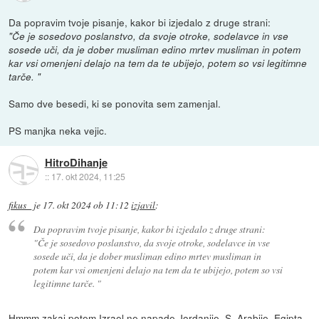
Da popravim tvoje pisanje, kakor bi izjedalo z druge strani:
"Če je sosedovo poslanstvo, da svoje otroke, sodelavce in vse
sosede uči, da je dober musliman edino mrtev musliman in potem
kar vsi omenjeni delajo na tem da te ubijejo, potem so vsi legitimne
tarče. "
Samo dve besedi, ki se ponovita sem zamenjal.
PS manjka neka vejic.
HitroDihanje
::
17. okt 2024, 11:25
fikus_
je
17. okt 2024 ob 11:12
izjavil
:
Da popravim tvoje pisanje, kakor bi izjedalo z druge strani:
"Če je sosedovo poslanstvo, da svoje otroke, sodelavce in vse
sosede uči, da je dober musliman edino mrtev musliman in
potem kar vsi omenjeni delajo na tem da te ubijejo, potem so vsi
legitimne tarče. "
Hmmm zakaj potem Izrael ne napade Jordanije, S. Arabije, Egipta,