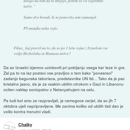
delajo na tem da te ubijejo, potem so vsi legitimne
tarče. "
Samo dve besedi, ki se ponovita sem zamenjal.
PS manjka neka vejic.
Fikus_ kaj praviš na to, da so po 1 letu vojne z Izraelom vse
vodje Hezbolaha in Hamasa mrtve?
Da so Izraelci izjemno ucinkoviti pri pobijanju vsega kar leze in gre.
Zal pa to na laz postavi vse pravljico o tem kako "ponesreci"
zadanjo begunska taborisca, predstavnike UN itd... Tako da je pac
kristalno jasno, da je za vsakim ubitim otrokom v Gazi in Libanonu
ociten naklep sociopatov z Netanyahujem na celu.
Pa tudi kot smo ze razpravljali, je nemogoce verjet, da so jih 7
oktobra ujeli nepripravljene. Me zanima koliko od ubitih tisti dan je
volilo kontra trenutni vladi.
Chalky