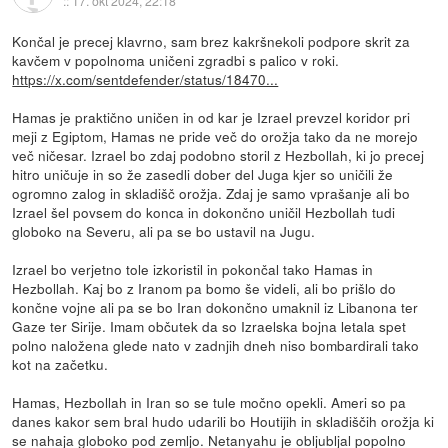
::
17. okt 2024, 22:18
Končal je precej klavrno, sam brez kakršnekoli podpore skrit za
kavčem v popolnoma uničeni zgradbi s palico v roki.
https://x.com/sentdefender/status/18470...
Hamas je praktično uničen in od kar je Izrael prevzel koridor pri
meji z Egiptom, Hamas ne pride več do orožja tako da ne morejo
več ničesar. Izrael bo zdaj podobno storil z Hezbollah, ki jo precej
hitro uničuje in so že zasedli dober del Juga kjer so uničili že
ogromno zalog in skladišč orožja. Zdaj je samo vprašanje ali bo
Izrael šel povsem do konca in dokončno uničil Hezbollah tudi
globoko na Severu, ali pa se bo ustavil na Jugu.
Izrael bo verjetno tole izkoristil in pokončal tako Hamas in
Hezbollah. Kaj bo z Iranom pa bomo še videli, ali bo prišlo do
končne vojne ali pa se bo Iran dokončno umaknil iz Libanona ter
Gaze ter Sirije. Imam občutek da so Izraelska bojna letala spet
polno naložena glede nato v zadnjih dneh niso bombardirali tako
kot na začetku.
Hamas, Hezbollah in Iran so se tule močno opekli. Ameri so pa
danes kakor sem bral hudo udarili bo Houtijih in skladiščih orožja ki
se nahaja globoko pod zemljo. Netanyahu je obljubljal popolno