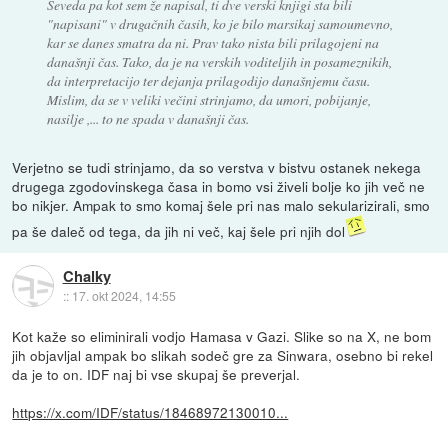
Seveda pa kot sem že napisal, ti dve verski knjigi sta bili
"napisani" v drugačnih časih, ko je bilo marsikaj samoumevno,
kar se danes smatra da ni. Prav tako nista bili prilagojeni na
današnji čas. Tako, da je na verskih voditeljih in posameznikih,
da interpretacijo ter dejanja prilagodijo današnjemu času.
Mislim, da se v veliki večini strinjamo, da umori, pobijanje,
nasilje ,... to ne spada v današnji čas.
Verjetno se tudi strinjamo, da so verstva v bistvu ostanek nekega
drugega zgodovinskega časa in bomo vsi živeli bolje ko jih več ne
bo nikjer. Ampak to smo komaj šele pri nas malo sekularizirali, smo
pa še daleč od tega, da jih ni več, kaj šele pri njih dol
Chalky
::
17. okt 2024, 14:55
Kot kaže so eliminirali vodjo Hamasa v Gazi. Slike so na X, ne bom
jih objavljal ampak bo slikah sodeč gre za Sinwara, osebno bi rekel
da je to on. IDF naj bi vse skupaj še preverjal.
https://x.com/IDF/status/18468972130010...