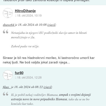
HitroDihanje
::
18. okt 2024, 10:19
sbawe64
je
18. okt 2024 ob 10:08
izjavil
:
Netanjahu in njegovi EU podložniki slavijo umor in hkrati
moralizirajo o zlu.
Zahod pada vse nižje.
Sinwar je bil res hladnokrvni morilec, ki lastnoročno umoril kar
nekaj ljudi. Ne boš valjda jokal zaradi njega...
fur80
::
18. okt 2024, 12:28
fikus_
je
18. okt 2024 ob 08:22
izjavil
:
IL je pobil nekaj voditeljev Hamasa,
ampak s svojimi dejanji
ustvarja nove in nove pripadnike Hamasa
, tako da se ne bo
končalo kar tako.