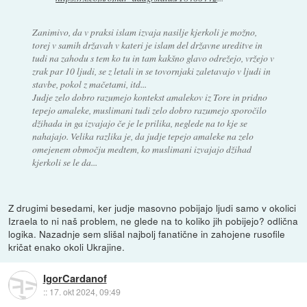
Zanimivo, da v praksi islam izvaja nasilje kjerkoli je možno,
torej v samih državah v kateri je islam del državne ureditve in
tudi na zahodu s tem ko tu in tam kakšno glavo odrežejo, vržejo v
zrak par 10 ljudi, se z letali in se tovornjaki zaletavajo v ljudi in
stavbe, pokol z mačetami, itd...
Judje zelo dobro razumejo kontekst amalekov iz Tore in pridno
tepejo amaleke, muslimani tudi zelo dobro razumejo sporočilo
džihada in ga izvajajo če je le prilika, neglede na to kje se
nahajajo. Velika razlika je, da judje tepejo amaleke na zelo
omejenem območju medtem, ko muslimani izvajajo džihad
kjerkoli se le da...
Z drugimi besedami, ker judje masovno pobijajo ljudi samo v okolici
Izraela to ni naš problem, ne glede na to koliko jih pobijejo? odlična
logika. Nazadnje sem slišal najbolj fanatične in zahojene rusofile
kričat enako okoli Ukrajine.
IgorCardanof
::
17. okt 2024, 09:49