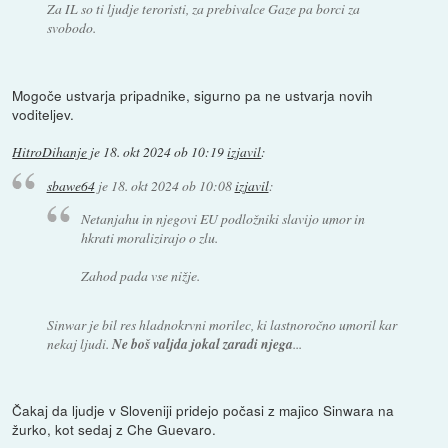
Za IL so ti ljudje teroristi, za prebivalce Gaze pa borci za
svobodo.
Mogoče ustvarja pripadnike, sigurno pa ne ustvarja novih
voditeljev.
HitroDihanje
je
18. okt 2024 ob 10:19
izjavil
:
sbawe64
je
18. okt 2024 ob 10:08
izjavil
:
Netanjahu in njegovi EU podložniki slavijo umor in
hkrati moralizirajo o zlu.
Zahod pada vse nižje.
Sinwar je bil res hladnokrvni morilec, ki lastnoročno umoril kar
nekaj ljudi.
Ne boš valjda jokal zaradi njega
...
Čakaj da ljudje v Sloveniji pridejo počasi z majico Sinwara na
žurko, kot sedaj z Che Guevaro.