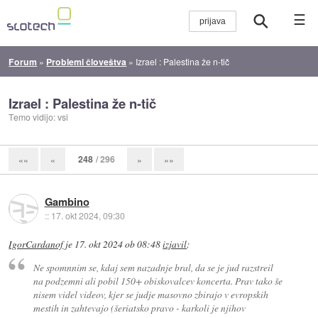
☰
Forum
»
Problemi človeštva
»
Izrael : Palestina že n-tič
Izrael : Palestina že n-tič
Temo vidijo: vsi
248
/ 296
««
«
»
»»
Gambino
::
17. okt 2024, 09:30
IgorCardanof
je
17. okt 2024 ob 08:48
izjavil
:
Ne spomnnim se, kdaj sem nazadnje bral, da se je jud razstreil
na podzemni ali pobil 150+ obiskovalcev koncerta. Prav tako še
nisem videl videov, kjer se judje masovno zbirajo v evropskih
mestih in zahtevajo (šeriatsko pravo - karkoli je njihov