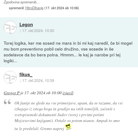
Zgodovina sprememb…
spremenil:
HitroDihanje
(
17. okt 2024 ob 10:06
)
Legon
::
17. okt 2024, 10:30
Torej logika, ker me sosed ne mara in bi mi kaj naredil, če bi mogel
mu bom preventivno pobil celo družino, vse sosede in še
sodelavce da bo bera polna. Hmmm... le kaj je narobe pri tej
logiki...
fikus_
::
17. okt 2024, 10:39
Gregor P
je
17. okt 2024 ob 10:00
izjavil
:
Ok fantje ne glede na vse primerjave, upam, da se razume, da vsi
izhajajo iz istega boga in gradijo na istih temeljih, začenši s
svetopisemski dokumenti Judov (torej s prvimi petimi
Mojzesovimi knjigami). Ostalo so potem nianse. Ampak to smo
tu že predelali. Gremo naprej