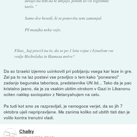
delajo na tem da te ubijejo, potem so vsi legitimne
tarče. "
Samo dve besedi, ki se ponovita sem zamenjal.
PS manjka neka vejic.
Fikus_ kaj praviš na to, da so po 1 letu vojne z Izraelom vse
vodje Hezbolaha in Hamasa mrtve?
Da so Izraelci izjemno ucinkoviti pri pobijanju vsega kar leze in gre.
Zal pa to na laz postavi vse pravljico o tem kako "ponesreci"
zadanjo begunska taborisca, predstavnike UN itd... Tako da je pac
kristalno jasno, da je za vsakim ubitim otrokom v Gazi in Libanonu
ociten naklep sociopatov z Netanyahujem na celu.
Pa tudi kot smo ze razpravljali, je nemogoce verjet, da so jih 7
oktobra ujeli nepripravljene. Me zanima koliko od ubitih tisti dan je
volilo kontra trenutni vladi.
Chalky