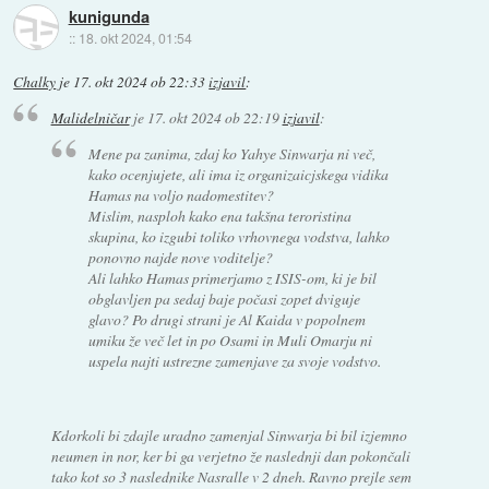
kunigunda
::
18. okt 2024, 01:54
Chalky
je
17. okt 2024 ob 22:33
izjavil
:
Malidelničar
je
17. okt 2024 ob 22:19
izjavil
:
Mene pa zanima, zdaj ko Yahye Sinwarja ni več,
kako ocenjujete, ali ima iz organizaicjskega vidika
Hamas na voljo nadomestitev?
Mislim, nasploh kako ena takšna teroristina
skupina, ko izgubi toliko vrhovnega vodstva, lahko
ponovno najde nove voditelje?
Ali lahko Hamas primerjamo z ISIS-om, ki je bil
obglavljen pa sedaj baje počasi zopet dviguje
glavo? Po drugi strani je Al Kaida v popolnem
umiku že več let in po Osami in Muli Omarju ni
uspela najti ustrezne zamenjave za svoje vodstvo.
Kdorkoli bi zdajle uradno zamenjal Sinwarja bi bil izjemno
neumen in nor, ker bi ga verjetno že naslednji dan pokončali
tako kot so 3 naslednike Nasralle v 2 dneh. Ravno prejle sem