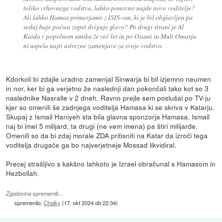
toliko vrhovnega vodstva, lahko ponovno najde nove voditelje?
Ali lahko Hamas primerjamo z ISIS-om, ki je bil obglavljen pa
sedaj baje počasi zopet dviguje glavo? Po drugi strani je Al
Kaida v popolnem umiku že več let in po Osami in Muli Omarju
ni uspela najti ustrezne zamenjave za svoje vodstvo.
Kdorkoli bi zdajle uradno zamenjal Sinwarja bi bil izjemno neumen
in nor, ker bi ga verjetno že naslednji dan pokončali tako kot so 3
naslednike Nasralle v 2 dneh. Ravno prejle sem poslušal po TV-ju
kjer so omenili še zadnjega voditelja Hamasa ki se skriva v Katarju.
Skupaj z Ismail Haniyeh sta bila glavna sponzorja Hamasa, Ismail
naj bi imel 5 milijard, ta drugi (ne vem imena) pa štiri milijarde.
Omenili so da bi zdaj morale ZDA pritisniti na Katar da izroči tega
voditelja drugače ga bo najverjetneje Mossad likvidiral.
Precej strašljivo s kakšno lahkoto je Izrael obračunal s Hamasom in
Hezbollah.
Zgodovina sprememb…
spremenilo:
Chalky
(
17. okt 2024 ob 22:34
)