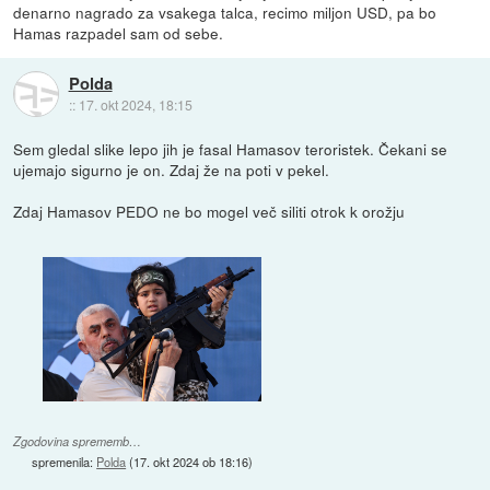
denarno nagrado za vsakega talca, recimo miljon USD, pa bo
Hamas razpadel sam od sebe.
Polda
::
17. okt 2024, 18:15
Sem gledal slike lepo jih je fasal Hamasov teroristek. Čekani se
ujemajo sigurno je on. Zdaj že na poti v pekel.
Zdaj Hamasov PEDO ne bo mogel več siliti otrok k orožju
Zgodovina sprememb…
spremenila:
Polda
(
17. okt 2024 ob 18:16
)