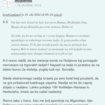
mojsterleo
::
18. okt 2024, 10:13
IgorCardanof
je
18. okt 2024 ob 09:24
izjavil
:
Vse kar reče Izrael so laži, kar pove Hamas, Hezbolah, Iran,
Rusija ali pa Kitajska pa sveta resnica. Dober si.
Za tebe, pa ko ne veš kaj se v svetu dogaja. Hutijevci recimmo
ugrabljajo in raketirajo tovorne ladje, ki grejo preko ožine
zraven Jemna. Ti bi jim seveda pustil, da naj to počnejo kar
naprej. Boli te kurac namreč za mornanje na teh ladjah recimo,
nenazzadnje niso skrajni islamisti in ti jih ni žal.
A ti resno misliš, da bo metanje bomb na Hutijevce kaj pomagalo
mornarjem na trgovskih ladjah? Napadi na ladje in piratstvo so na
tistem koncu že stoletja, poglej tudi npr. Somalijo.
Glede ekstremnega nasilja Izraela pa sem hotel bolj poudariti, da
ne gre pričakovati kakšnega uspeha. Nasilje se bo še naprej
zbijalo z nasiljem. Lahko pobijejo 100 Voditeljev Hamasa in
Hezbolaha, kmalu se bo našel naslednji.
Ravno tako v Iranu. Iran me bolj spominja na Afganistan, kjer
Talibanov prav tako zahodna koalicija ni uspela premagati.