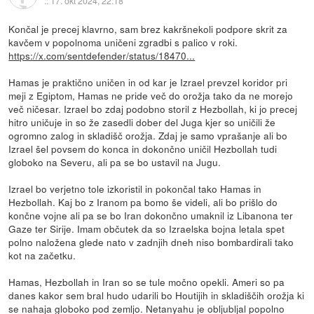
::
17. okt 2024, 22:18
Končal je precej klavrno, sam brez kakršnekoli podpore skrit za
kavčem v popolnoma uničeni zgradbi s palico v roki.
https://x.com/sentdefender/status/18470...
Hamas je praktično uničen in od kar je Izrael prevzel koridor pri
meji z Egiptom, Hamas ne pride več do orožja tako da ne morejo
več ničesar. Izrael bo zdaj podobno storil z Hezbollah, ki jo precej
hitro uničuje in so že zasedli dober del Juga kjer so uničili že
ogromno zalog in skladišč orožja. Zdaj je samo vprašanje ali bo
Izrael šel povsem do konca in dokončno uničil Hezbollah tudi
globoko na Severu, ali pa se bo ustavil na Jugu.
Izrael bo verjetno tole izkoristil in pokončal tako Hamas in
Hezbollah. Kaj bo z Iranom pa bomo še videli, ali bo prišlo do
končne vojne ali pa se bo Iran dokončno umaknil iz Libanona ter
Gaze ter Sirije. Imam občutek da so Izraelska bojna letala spet
polno naložena glede nato v zadnjih dneh niso bombardirali tako
kot na začetku.
Hamas, Hezbollah in Iran so se tule močno opekli. Ameri so pa
danes kakor sem bral hudo udarili bo Houtijih in skladiščih orožja ki
se nahaja globoko pod zemljo. Netanyahu je obljubljal popolno