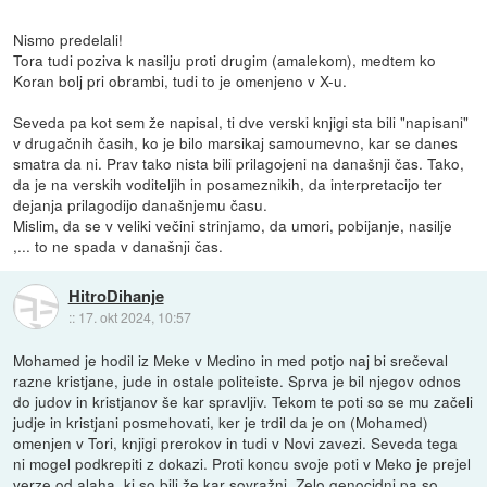
Nismo predelali!
Tora tudi poziva k nasilju proti drugim (amalekom), medtem ko
Koran bolj pri obrambi, tudi to je omenjeno v X-u.
Seveda pa kot sem že napisal, ti dve verski knjigi sta bili "napisani"
v drugačnih časih, ko je bilo marsikaj samoumevno, kar se danes
smatra da ni. Prav tako nista bili prilagojeni na današnji čas. Tako,
da je na verskih voditeljih in posameznikih, da interpretacijo ter
dejanja prilagodijo današnjemu času.
Mislim, da se v veliki večini strinjamo, da umori, pobijanje, nasilje
,... to ne spada v današnji čas.
HitroDihanje
::
17. okt 2024, 10:57
Mohamed je hodil iz Meke v Medino in med potjo naj bi srečeval
razne kristjane, jude in ostale politeiste. Sprva je bil njegov odnos
do judov in kristjanov še kar spravljiv. Tekom te poti so se mu začeli
judje in kristjani posmehovati, ker je trdil da je on (Mohamed)
omenjen v Tori, knjigi prerokov in tudi v Novi zavezi. Seveda tega
ni mogel podkrepiti z dokazi. Proti koncu svoje poti v Meko je prejel
verze od alaha, ki so bili že kar sovražni. Zelo genocidni pa so