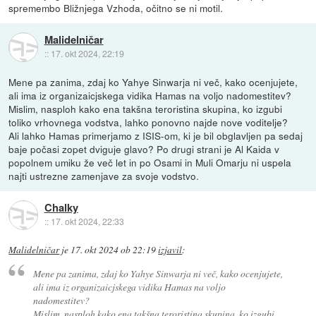
spremembo Bližnjega Vzhoda, očitno se ni motil.
Malidelničar
::
17. okt 2024, 22:19
Mene pa zanima, zdaj ko Yahye Sinwarja ni več, kako ocenjujete,
ali ima iz organizaicjskega vidika Hamas na voljo nadomestitev?
Mislim, nasploh kako ena takšna teroristina skupina, ko izgubi
toliko vrhovnega vodstva, lahko ponovno najde nove voditelje?
Ali lahko Hamas primerjamo z ISIS-om, ki je bil obglavljen pa sedaj
baje počasi zopet dviguje glavo? Po drugi strani je Al Kaida v
popolnem umiku že več let in po Osami in Muli Omarju ni uspela
najti ustrezne zamenjave za svoje vodstvo.
Chalky
::
17. okt 2024, 22:33
Malidelničar
je
17. okt 2024 ob 22:19
izjavil
:
Mene pa zanima, zdaj ko Yahye Sinwarja ni več, kako ocenjujete,
ali ima iz organizaicjskega vidika Hamas na voljo
nadomestitev?
Mislim, nasploh kako ena takšna teroristina skupina, ko izgubi