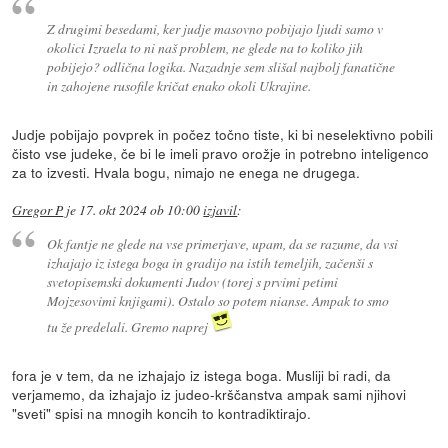
Z drugimi besedami, ker judje masovno pobijajo ljudi samo v
okolici Izraela to ni naš problem, ne glede na to koliko jih
pobijejo? odlična logika. Nazadnje sem slišal najbolj fanatične
in zahojene rusofile kričat enako okoli Ukrajine.
Judje pobijajo povprek in počez točno tiste, ki bi neselektivno pobili
čisto vse judeke, če bi le imeli pravo orožje in potrebno inteligenco
za to izvesti. Hvala bogu, nimajo ne enega ne drugega.
Gregor P
je
17. okt 2024 ob 10:00
izjavil
:
Ok fantje ne glede na vse primerjave, upam, da se razume, da vsi
izhajajo iz istega boga in gradijo na istih temeljih, začenši s
svetopisemski dokumenti Judov (torej s prvimi petimi
Mojzesovimi knjigami). Ostalo so potem nianse. Ampak to smo
tu že predelali. Gremo naprej
fora je v tem, da ne izhajajo iz istega boga. Musliji bi radi, da
verjamemo, da izhajajo iz judeo-krščanstva ampak sami njihovi
"sveti" spisi na mnogih koncih to kontradiktirajo.