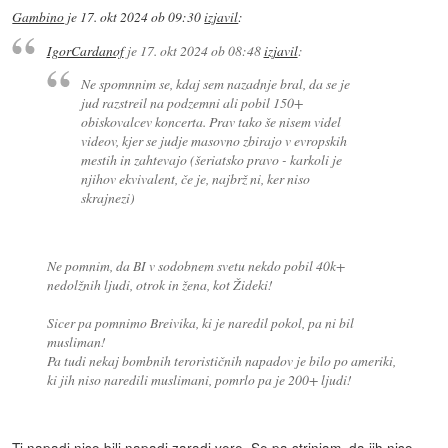
Gambino
je
17. okt 2024 ob 09:30
izjavil
:
IgorCardanof
je
17. okt 2024 ob 08:48
izjavil
:
Ne spomnnim se, kdaj sem nazadnje bral, da se je
jud razstreil na podzemni ali pobil 150+
obiskovalcev koncerta. Prav tako še nisem videl
videov, kjer se judje masovno zbirajo v evropskih
mestih in zahtevajo (šeriatsko pravo - karkoli je
njihov ekvivalent, če je, najbrž ni, ker niso
skrajnezi)
Ne pomnim, da BI v sodobnem svetu nekdo pobil 40k+
nedolžnih ljudi, otrok in žena, kot Žideki!
Sicer pa pomnimo Breivika, ki je naredil pokol, pa ni bil
musliman!
Pa tudi nekaj bombnih terorističnih napadov je bilo po ameriki,
ki jih niso naredili muslimani, pomrlo pa je 200+ ljudi!
Ti napadi niso bili napadi zaradi vere. Se pa strinjam, da jih niso