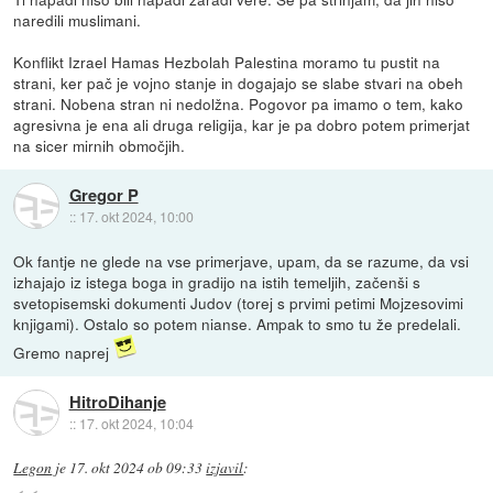
naredili muslimani.
Konflikt Izrael Hamas Hezbolah Palestina moramo tu pustit na
strani, ker pač je vojno stanje in dogajajo se slabe stvari na obeh
strani. Nobena stran ni nedolžna. Pogovor pa imamo o tem, kako
agresivna je ena ali druga religija, kar je pa dobro potem primerjat
na sicer mirnih območjih.
Gregor P
::
17. okt 2024, 10:00
Ok fantje ne glede na vse primerjave, upam, da se razume, da vsi
izhajajo iz istega boga in gradijo na istih temeljih, začenši s
svetopisemski dokumenti Judov (torej s prvimi petimi Mojzesovimi
knjigami). Ostalo so potem nianse. Ampak to smo tu že predelali.
Gremo naprej
HitroDihanje
::
17. okt 2024, 10:04
Legon
je
17. okt 2024 ob 09:33
izjavil
: