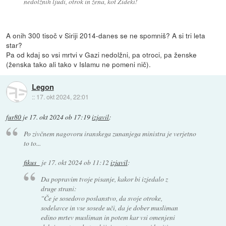
nedolžnih ljudi, otrok in žena, kot Žideki!
A onih 300 tisoč v Siriji 2014-danes se ne spomniš? A si tri leta
star?
Pa od kdaj so vsi mrtvi v Gazi nedolžni, pa otroci, pa ženske
(ženska tako ali tako v Islamu ne pomeni nič).
Legon
::
17. okt 2024, 22:01
fur80
je
17. okt 2024 ob 17:19
izjavil
:
Po zivčnem nagovoru iranskega zunanjega ministra je verjetno
to to...
fikus_
je
17. okt 2024 ob 11:12
izjavil
:
Da popravim tvoje pisanje, kakor bi izjedalo z
druge strani:
"Če je sosedovo poslanstvo, da svoje otroke,
sodelavce in vse sosede uči, da je dober musliman
edino mrtev musliman in potem kar vsi omenjeni