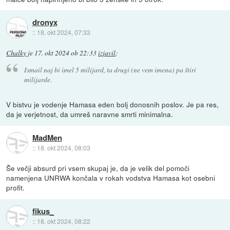
dronyx
::
18. okt 2024, 07:33
Chalky
je
17. okt 2024 ob 22:33
izjavil
:
Ismail naj bi imel 5 milijard, ta drugi (ne vem imena) pa štiri
milijarde.
V bistvu je vodenje Hamasa eden bolj donosnih poslov. Je pa res,
da je verjetnost, da umreš naravne smrti minimalna.
MadMen
::
18. okt 2024, 08:03
Še večji absurd pri vsem skupaj je, da je velik del pomoči
namenjena UNRWA končala v rokah vodstva Hamasa kot osebni
profit.
fikus_
::
18. okt 2024, 08:22