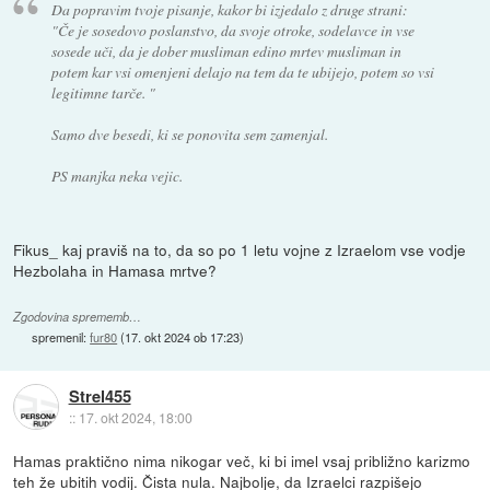
Da popravim tvoje pisanje, kakor bi izjedalo z druge strani:
"Če je sosedovo poslanstvo, da svoje otroke, sodelavce in vse
sosede uči, da je dober musliman edino mrtev musliman in
potem kar vsi omenjeni delajo na tem da te ubijejo, potem so vsi
legitimne tarče. "
Samo dve besedi, ki se ponovita sem zamenjal.
PS manjka neka vejic.
Fikus_ kaj praviš na to, da so po 1 letu vojne z Izraelom vse vodje
Hezbolaha in Hamasa mrtve?
Zgodovina sprememb…
spremenil:
fur80
(
17. okt 2024 ob 17:23
)
Strel455
::
17. okt 2024, 18:00
Hamas praktično nima nikogar več, ki bi imel vsaj približno karizmo
teh že ubitih vodij. Čista nula. Najbolje, da Izraelci razpišejo