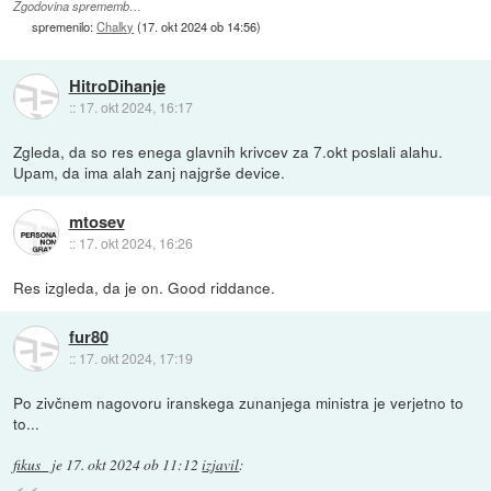
Zgodovina sprememb…
spremenilo:
Chalky
(
17. okt 2024 ob 14:56
)
HitroDihanje
::
17. okt 2024, 16:17
Zgleda, da so res enega glavnih krivcev za 7.okt poslali alahu.
Upam, da ima alah zanj najgrše device.
mtosev
::
17. okt 2024, 16:26
Res izgleda, da je on. Good riddance.
fur80
::
17. okt 2024, 17:19
Po zivčnem nagovoru iranskega zunanjega ministra je verjetno to
to...
fikus_
je
17. okt 2024 ob 11:12
izjavil
: