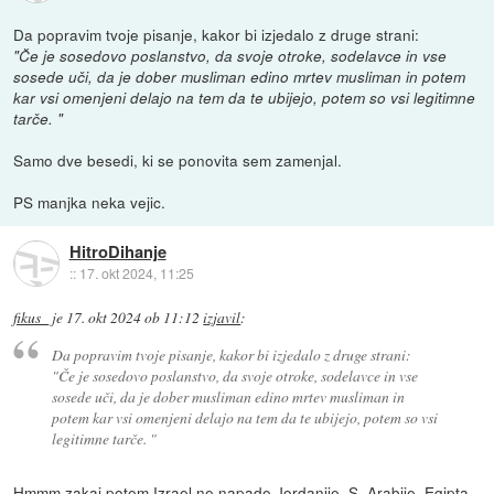
Da popravim tvoje pisanje, kakor bi izjedalo z druge strani:
"Če je sosedovo poslanstvo, da svoje otroke, sodelavce in vse
sosede uči, da je dober musliman edino mrtev musliman in potem
kar vsi omenjeni delajo na tem da te ubijejo, potem so vsi legitimne
tarče. "
Samo dve besedi, ki se ponovita sem zamenjal.
PS manjka neka vejic.
HitroDihanje
::
17. okt 2024, 11:25
fikus_
je
17. okt 2024 ob 11:12
izjavil
:
Da popravim tvoje pisanje, kakor bi izjedalo z druge strani:
"Če je sosedovo poslanstvo, da svoje otroke, sodelavce in vse
sosede uči, da je dober musliman edino mrtev musliman in
potem kar vsi omenjeni delajo na tem da te ubijejo, potem so vsi
legitimne tarče. "
Hmmm zakaj potem Izrael ne napade Jordanije, S. Arabije, Egipta,