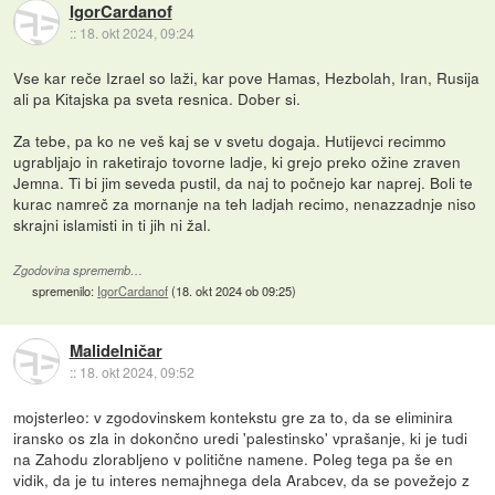
IgorCardanof
::
18. okt 2024, 09:24
Vse kar reče Izrael so laži, kar pove Hamas, Hezbolah, Iran, Rusija
ali pa Kitajska pa sveta resnica. Dober si.
Za tebe, pa ko ne veš kaj se v svetu dogaja. Hutijevci recimmo
ugrabljajo in raketirajo tovorne ladje, ki grejo preko ožine zraven
Jemna. Ti bi jim seveda pustil, da naj to počnejo kar naprej. Boli te
kurac namreč za mornanje na teh ladjah recimo, nenazzadnje niso
skrajni islamisti in ti jih ni žal.
Zgodovina sprememb…
spremenilo:
IgorCardanof
(
18. okt 2024 ob 09:25
)
Malidelničar
::
18. okt 2024, 09:52
mojsterleo: v zgodovinskem kontekstu gre za to, da se eliminira
iransko os zla in dokončno uredi 'palestinsko' vprašanje, ki je tudi
na Zahodu zlorabljeno v politične namene. Poleg tega pa še en
vidik, da je tu interes nemajhnega dela Arabcev, da se povežejo z