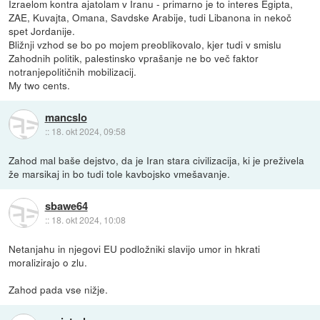
Izraelom kontra ajatolam v Iranu - primarno je to interes Egipta,
ZAE, Kuvajta, Omana, Savdske Arabije, tudi Libanona in nekoč
spet Jordanije.
Bližnji vzhod se bo po mojem preoblikovalo, kjer tudi v smislu
Zahodnih politik, palestinsko vprašanje ne bo več faktor
notranjepolitičnih mobilizacij.
My two cents.
mancslo
::
18. okt 2024, 09:58
Zahod mal baše dejstvo, da je Iran stara civilizacija, ki je preživela
že marsikaj in bo tudi tole kavbojsko vmešavanje.
sbawe64
::
18. okt 2024, 10:08
Netanjahu in njegovi EU podložniki slavijo umor in hkrati
moralizirajo o zlu.
Zahod pada vse nižje.