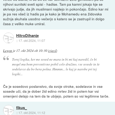
njihovi sunitski sveti spisi - hadise. Tam pa kamni jokajo kje se
skrivajo judje, da jih muslimani najdejo in pokončajo. Edino kar mi
je pa res všeč iz hadis pa je kako je Mohamedu ena židovska
sužnja skuhala usodno večerjo s katero se je zastrupil in dolgo
časa z veliko muke umiral.
HitroDihanje
::
17. okt 2024, 11:07
Legon
je
17. okt 2024 ob 10:30
izjavil
:
Torej logika, ker me sosed ne mara in bi mi kaj naredil, če bi
mogel mu bom preventivno pobil celo družino, vse sosede in še
sodelavce da bo bera polna. Hmmm... le kaj je narobe pri tej
logiki...
Če je sosedovo poslanstvo, da svoje otroke, sodelavce in vse
sosede uči, da je dober žid edino mrtev žid in potem kar vsi
omenjeni delajo na tem da te ubijejo, potem so vsi legitimne tarče.
fikus_
::
17. okt 2024, 11:12