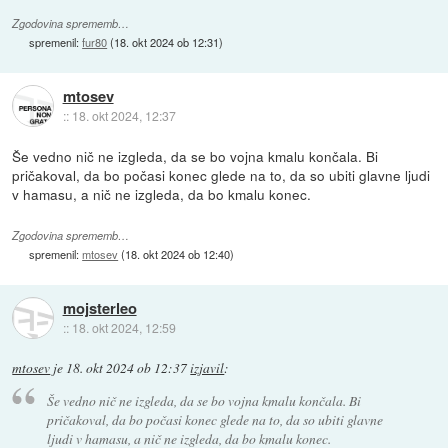
Zgodovina sprememb…
spremenil:
fur80
(
18. okt 2024 ob 12:31
)
mtosev
::
18. okt 2024, 12:37
Še vedno nič ne izgleda, da se bo vojna kmalu končala. Bi
pričakoval, da bo počasi konec glede na to, da so ubiti glavne ljudi
v hamasu, a nič ne izgleda, da bo kmalu konec.
Zgodovina sprememb…
spremenil:
mtosev
(
18. okt 2024 ob 12:40
)
mojsterleo
::
18. okt 2024, 12:59
mtosev
je
18. okt 2024 ob 12:37
izjavil
:
Še vedno nič ne izgleda, da se bo vojna kmalu končala. Bi
pričakoval, da bo počasi konec glede na to, da so ubiti glavne
ljudi v hamasu, a nič ne izgleda, da bo kmalu konec.