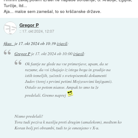
Turčije, itd...
Aja... malce sem zamešal, to so krščanske države.
Gregor P
::
17. okt 2024, 12:07
fikus_
je
17. okt 2024 ob 10:39
izjavil
:
Gregor P
je
17. okt 2024 ob 10:00
izjavil
:
Ok fantje ne glede na vse primerjave, upam, da se
razume, da vsi izhajajo iz istega boga in gradijo na
istih temeljih, začenši s svetopisemski dokumenti
Judov (torej s prvimi petimi Mojzesovimi knjigami).
Ostalo so potem nianse. Ampak to smo tu že
predelali. Gremo naprej
Nismo predelali!
Tora tudi poziva k nasilju proti drugim (amalekom), medtem ko
Koran bolj pri obrambi, tudi to je omenjeno v X-u.