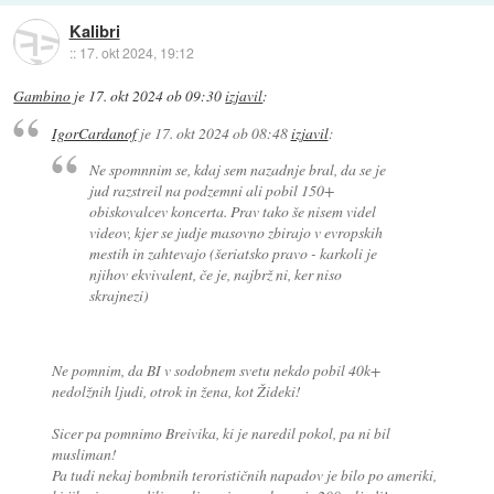
Kalibri
::
17. okt 2024, 19:12
Gambino
je
17. okt 2024 ob 09:30
izjavil
:
IgorCardanof
je
17. okt 2024 ob 08:48
izjavil
:
Ne spomnnim se, kdaj sem nazadnje bral, da se je
jud razstreil na podzemni ali pobil 150+
obiskovalcev koncerta. Prav tako še nisem videl
videov, kjer se judje masovno zbirajo v evropskih
mestih in zahtevajo (šeriatsko pravo - karkoli je
njihov ekvivalent, če je, najbrž ni, ker niso
skrajnezi)
Ne pomnim, da BI v sodobnem svetu nekdo pobil 40k+
nedolžnih ljudi, otrok in žena, kot Žideki!
Sicer pa pomnimo Breivika, ki je naredil pokol, pa ni bil
musliman!
Pa tudi nekaj bombnih terorističnih napadov je bilo po ameriki,