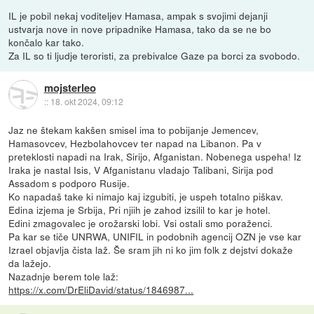
IL je pobil nekaj voditeljev Hamasa, ampak s svojimi dejanji
ustvarja nove in nove pripadnike Hamasa, tako da se ne bo
končalo kar tako.
Za IL so ti ljudje teroristi, za prebivalce Gaze pa borci za svobodo.
mojsterleo
::
18. okt 2024, 09:12
Jaz ne štekam kakšen smisel ima to pobijanje Jemencev,
Hamasovcev, Hezbolahovcev ter napad na Libanon. Pa v
preteklosti napadi na Irak, Sirijo, Afganistan. Nobenega uspeha! Iz
Iraka je nastal Isis, V Afganistanu vladajo Talibani, Sirija pod
Assadom s podporo Rusije.
Ko napadaš take ki nimajo kaj izgubiti, je uspeh totalno piškav.
Edina izjema je Srbija, Pri njiih je zahod izsilil to kar je hotel.
Edini zmagovalec je orožarski lobi. Vsi ostali smo poraženci.
Pa kar se tiče UNRWA, UNIFIL in podobnih agencij OZN je vse kar
Izrael objavlja čista laž. Še sram jih ni ko jim folk z dejstvi dokaže
da lažejo.
Nazadnje berem tole laž:
https://x.com/DrEliDavid/status/1846987...