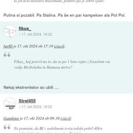
ki jih niso naredili muslimani, pomrlo pa je 200+ ljudi!
Putina si pozabil. Pa Stalina. Pa še en par kampelcev ala Pot Pol.
fikus_
::
17. okt 2024, 19:22
fur80
je
17. okt 2024 ob 17:19
izjavil
:
Fikus_ kaj praviš na to, da so po 1 letu vojne z Izraelom vse
vodje Hezbolaha in Hamasa mrtve?
Nekaj ekstremistov so ubili ....
Strel455
::
17. okt 2024, 19:23
Gambino
je
17. okt 2024 ob 09:30
izjavil
:
Ne pomnim, da BI v sodobnem svetu nekdo pobil 40k+