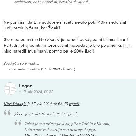
ekvivalent, če je, najbrž ni, ker niso skrajnezi)
Ne pomnim, da BI v sodobnem svetu nekdo pobil 40k+ nedolžnih
ljudi, otrok in žena, kot Žideki!
Sicer pa pomnimo Breivika, ki je naredil pokol, pa ni bil musliman!
Pa tudi nekaj bombnih terorističnih napadov je bilo po ameriki, ki jih
niso naredili muslimani, pomrlo pa je 200+ ljudi!
Zgodovina sprememb…
spremenilo:
Gambino
(
17. okt 2024 ob 09:31
)
Legon
::
17. okt 2024, 09:33
HitroDihanje
je
17. okt 2024 ob 08:58
izjavil
:
fikus_
je
17. okt 2024 ob 08:35
izjavil
:
Tukaj je ena primerjava kaj piše v Tori in v Koranu,
koliko poziva k nasilju ena in druga knjiga:
https://x.com/omar_dddg/status/18466442
...