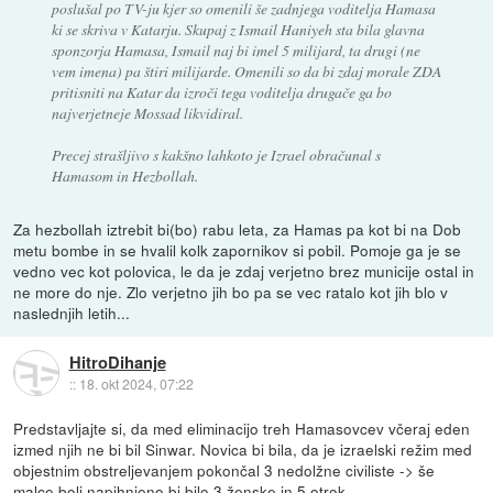
poslušal po TV-ju kjer so omenili še zadnjega voditelja Hamasa
ki se skriva v Katarju. Skupaj z Ismail Haniyeh sta bila glavna
sponzorja Hamasa, Ismail naj bi imel 5 milijard, ta drugi (ne
vem imena) pa štiri milijarde. Omenili so da bi zdaj morale ZDA
pritisniti na Katar da izroči tega voditelja drugače ga bo
najverjetneje Mossad likvidiral.
Precej strašljivo s kakšno lahkoto je Izrael obračunal s
Hamasom in Hezbollah.
Za hezbollah iztrebit bi(bo) rabu leta, za Hamas pa kot bi na Dob
metu bombe in se hvalil kolk zapornikov si pobil. Pomoje ga je se
vedno vec kot polovica, le da je zdaj verjetno brez municije ostal in
ne more do nje. Zlo verjetno jih bo pa se vec ratalo kot jih blo v
naslednjih letih...
HitroDihanje
::
18. okt 2024, 07:22
Predstavljajte si, da med eliminacijo treh Hamasovcev včeraj eden
izmed njih ne bi bil Sinwar. Novica bi bila, da je izraelski režim med
objestnim obstreljevanjem pokončal 3 nedolžne civiliste -> še
malce bolj napihnjeno bi bilo 3 ženske in 5 otrok.