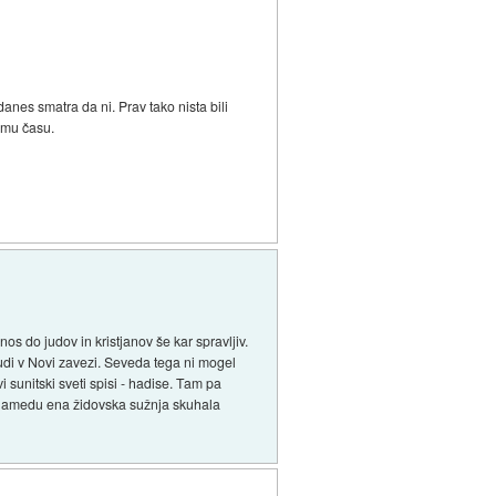
danes smatra da ni. Prav tako nista bili
jemu času.
os do judov in kristjanov še kar spravljiv.
 tudi v Novi zavezi. Seveda tega ni mogel
i sunitski sveti spisi - hadise. Tam pa
 Mohamedu ena židovska sužnja skuhala