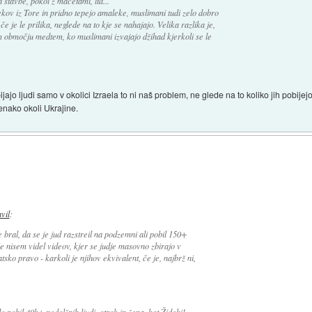
in stavbe, pokol z mačetami, itd...
kov iz Tore in pridno tepejo amaleke, muslimani tudi zelo dobro
e je le prilika, neglede na to kje se nahajajo. Velika razlika je,
 območju medtem, ko muslimani izvajajo džihad kjerkoli se le
jo ljudi samo v okolici Izraela to ni naš problem, ne glede na to koliko jih pobijej
 enako okoli Ukrajine.
avil
:
ral, da se je jud razstreil na podzemni ali pobil 150+
 nisem videl videov, kjer se judje masovno zbirajo v
tsko pravo - karkoli je njihov ekvivalent, če je, najbrž ni,