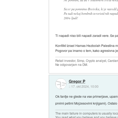
Ne pomnim, da BI v sodobnem svetu nekdo p
Sicer pa pomnimo Breivika, ki je naredil p
Pa tudi nekaj bombnih terorističnih napado
200+ ljudi!
Ti napadi niso bili napadi zaradi vere. Se pa
Konflikt Izrael Hamas Hezbolah Palestina mor
Pogovor pa imamo o tem, kako agresivna je e
Retail investor, Simp, Crypto analyst, Cardan
Ne odgovarjam na DM.
Gregor P
::
17. okt 2024, 10:00
Ok fantje ne glede na vse primerjave, upam, 
prvimi petimi Mojzesovimi knjigami). Ostal
The main failure in computers is usually lo
You read what you believe and you believe w