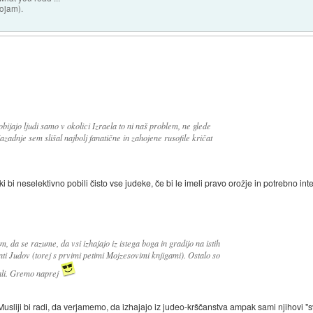
sojam).
ijajo ljudi samo v okolici Izraela to ni naš problem, ne glede
Nazadnje sem slišal najbolj fanatične in zahojene rusofile kričat
ki bi neselektivno pobili čisto vse judeke, če bi le imeli pravo orožje in potrebno in
, da se razume, da vsi izhajajo iz istega boga in gradijo na istih
ti Judov (torej s prvimi petimi Mojzesovimi knjigami). Ostalo so
ali. Gremo naprej
 Musliji bi radi, da verjamemo, da izhajajo iz judeo-krščanstva ampak sami njihovi "s