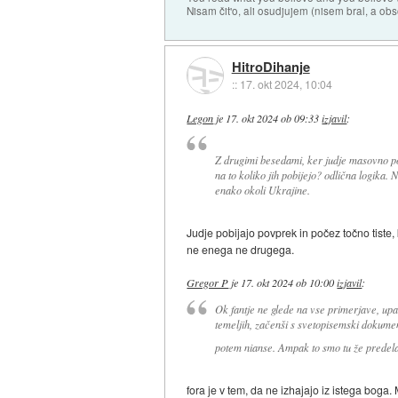
Nisam čit'o, ali osudjujem (nisem bral, a ob
HitroDihanje
::
17. okt 2024, 10:04
Legon
je
17. okt 2024 ob 09:33
izjavil
:
Z drugimi besedami, ker judje masovno pob
na to koliko jih pobijejo? odlična logika. 
enako okoli Ukrajine.
Judje pobijajo povprek in počez točno tiste, 
ne enega ne drugega.
Gregor P
je
17. okt 2024 ob 10:00
izjavil
:
Ok fantje ne glede na vse primerjave, upam
temeljih, začenši s svetopisemski dokumen
potem nianse. Ampak to smo tu že predel
fora je v tem, da ne izhajajo iz istega boga.