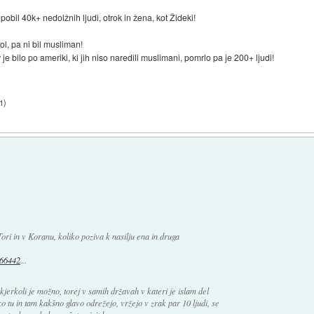
il 40k+ nedolžnih ljudi, otrok in žena, kot Žideki!
ol, pa ni bil musliman!
e bilo po ameriki, ki jih niso naredili muslimani, pomrlo pa je 200+ ljudi!
31
)
ori in v Koranu, koliko poziva k nasilju ena in druga
466442
...
kjerkoli je možno, torej v samih državah v kateri je islam del
o tu in tam kakšno glavo odrežejo, vržejo v zrak par 10 ljudi, se