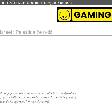
nimi izpiti, rezultat katastrofa
::
4. avg 2026 ob 19:41
Izrael : Palestina že n-tič
a se je jud razstreil na podzemni ali pobil 150+ obiskovalcev
, kjer se judje masovno zbirajo v evropskih mestih in zahtevajo
ent, če je, najbrž ni, ker niso skrajnezi)