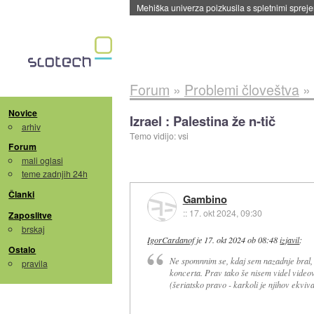
Mehiška univerza poizkusila s spletnimi sprejem
Forum
»
Problemi človeštva
»
Novice
Izrael : Palestina že n-tič
arhiv
Temo vidijo: vsi
Forum
mali oglasi
teme zadnjih 24h
Članki
Gambino
::
17. okt 2024, 09:30
Zaposlitve
brskaj
IgorCardanof
je
17. okt 2024 ob 08:48
izjavil
:
Ostalo
Ne spomnnim se, kdaj sem nazadnje bral, d
pravila
koncerta. Prav tako še nisem videl videov
(šeriatsko pravo - karkoli je njihov ekvival