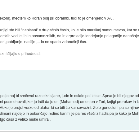
lekom), medtem ko Koran bolj pri obrambi, tudi to je omenjeno v X-u.
njigi sta bili "napisani" v drugačnih časih, ko je bilo marsikaj samoumevno, kar se 
verskih voditeljih in posameznikih, da interpretacijo ter dejanja prilagodijo današn
ori, pobijanje, nasilje ,... to ne spada v današnji čas.
razmišljajte o prihodnosti.
o naj bi srečeval razne kristjane, jude in ostale politeiste. Sprva je bil njegov odn
jani posmehovati, ker je trdil da je on (Mohamed) omenjen v Tori, knjigi prerokov in
 Meko je prejel verze od alaha, ki so bili že kar sovražni. Zelo genocidni pa so njihov
muslimani najdejo in pokončajo. Edino kar mi je pa res všeč iz hadis pa je kako je
olgo časa z veliko muke umiral.