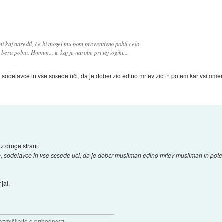
mi kaj naredil, če bi mogel mu bom preventivno pobil celo
bera polna. Hmmm... le kaj je narobe pri tej logiki...
 sodelavce in vse sosede uči, da je dober žid edino mrtev žid in potem kar vsi omen
 z druge strani:
e, sodelavce in vse sosede uči, da je dober musliman edino mrtev musliman in pote
jal.
razmišljajte o prihodnosti.