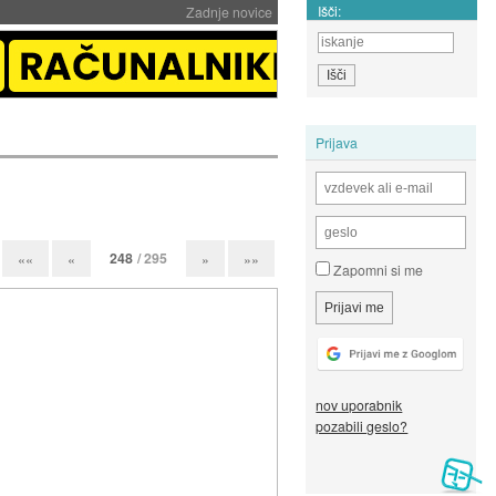
Išči:
Zadnje novice
Prijava
248
/ 295
««
«
»
»»
Zapomni si me
nov uporabnik
pozabili geslo?