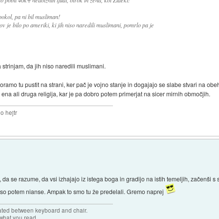
obil 40k+ nedolžnih ljudi, otrok in žena, kot Žideki!
okol, pa ni bil musliman!
v je bilo po ameriki, ki jih niso naredili muslimani, pomrlo pa je
 strinjam, da jih niso naredili muslimani.
amo tu pustit na strani, ker pač je vojno stanje in dogajajo se slabe stvari na obe
na ali druga religija, kar je pa dobro potem primerjat na sicer mirnih območjih.
o hejtr
da se razume, da vsi izhajajo iz istega boga in gradijo na istih temeljih, začenši 
o so potem nianse. Ampak to smo tu že predelali. Gremo naprej
cated between keyboard and chair.
hat you read ...