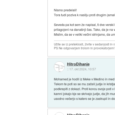
Nismo predelali!
Tora tudi poziva k nasilju proti drugim (ama
Seveda pa kot sem že napisal, ti dve verski k
prilagojeni na današnji čas. Tako, da je na 
Mislim, da se v veliki večini strinjamo, da um
Učite se iz preteklosti, živite v sedanjosti in 
PS Ne odgovarjam trolom in provokatorjem!
HitroDihanje
::
17. okt 2024, 10:57
Mohamed je hodil iz Meke v Medino in med potj
Tekom te poti so se mu začeli judje in krist
podkrepiti z dokazi. Proti koncu svoje poti v
kamni jokajo kje se skrivajo judje, da jih 
usodno večerjo s katero se je zastrupil in d
HitroDihanje