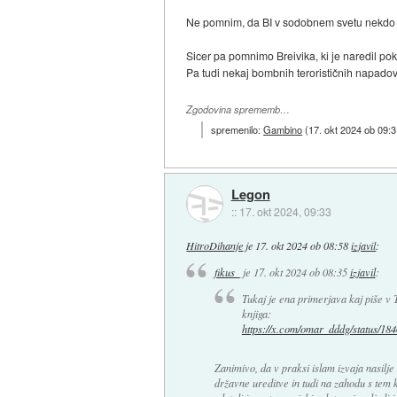
Ne pomnim, da BI v sodobnem svetu nekdo pob
Sicer pa pomnimo Breivika, ki je naredil pok
Pa tudi nekaj bombnih terorističnih napadov j
Zgodovina sprememb…
spremenilo:
Gambino
(
17. okt 2024 ob 09:
Legon
::
17. okt 2024, 09:33
HitroDihanje
je
17. okt 2024 ob 08:58
izjavil
:
fikus_
je
17. okt 2024 ob 08:35
izjavil
:
Tukaj je ena primerjava kaj piše v T
knjiga:
https://x.com/omar_dddg/status/18
Zanimivo, da v praksi islam izvaja nasilje 
državne ureditve in tudi na zahodu s tem k