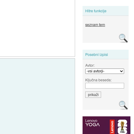
Hitre funkcije
seznam tem
Posebni izpisi
Avtor:
Ključna beseda: