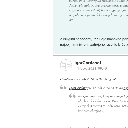
z letali in se tovornjaki zaletavajo v ljudi 
Judje zelo dobro razumejo kontekst amale
razumejo sporočilo džihada in ga izvajajo č
da judje tepejo amaleke na zelo omejenem
da...
Z drugimi besedami, ker judje masovno pobija
najbolj fanatične in zahojene rusofile kričat
IgorCardanof
::
17. okt 2024, 09:49
Gambino
je
17. okt 2024 ob 09:30
izjavil
:
IgorCardanof
je
17. okt 2024 ob 08:48
izj
Ne spomnnim se, kdaj sem nazadnje b
obiskovalcev koncerta. Prav tako še
evropskih mestih in zahtevajo (šeria
ker niso skrajnezi)