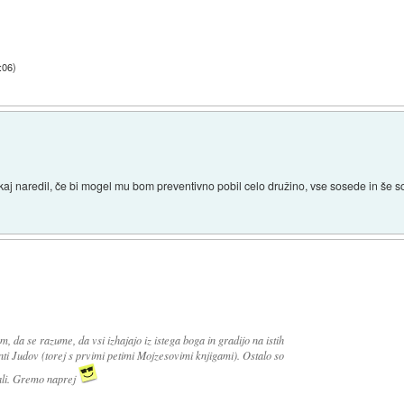
:06
)
 kaj naredil, če bi mogel mu bom preventivno pobil celo družino, vse sosede in še
, da se razume, da vsi izhajajo iz istega boga in gradijo na istih
ti Judov (torej s prvimi petimi Mojzesovimi knjigami). Ostalo so
ali. Gremo naprej