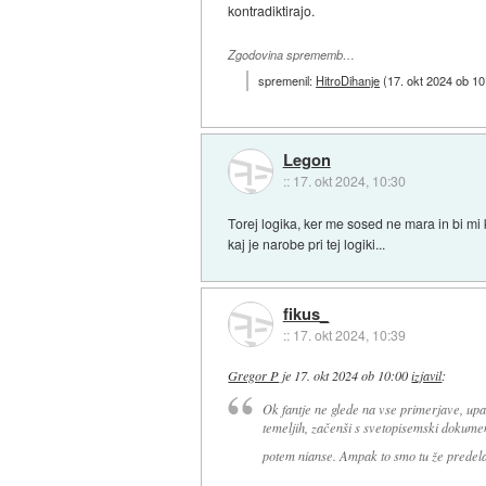
kontradiktirajo.
Zgodovina sprememb…
spremenil:
HitroDihanje
(
17. okt 2024 ob 10
Legon
::
17. okt 2024, 10:30
Torej logika, ker me sosed ne mara in bi mi
kaj je narobe pri tej logiki...
fikus_
::
17. okt 2024, 10:39
Gregor P
je
17. okt 2024 ob 10:00
izjavil
:
Ok fantje ne glede na vse primerjave, upam
temeljih, začenši s svetopisemski dokumen
potem nianse. Ampak to smo tu že predel