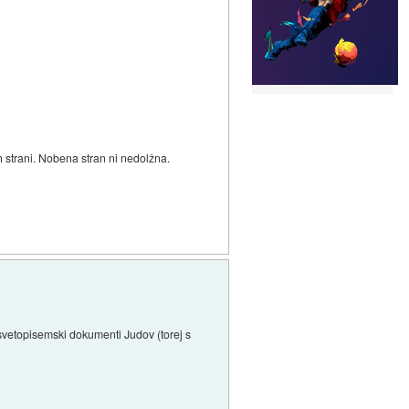
h strani. Nobena stran ni nedolžna.
s svetopisemski dokumenti Judov (torej s