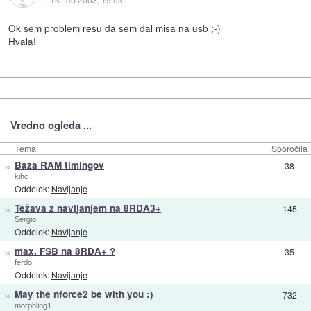
Ok sem problem resu da sem dal misa na usb ;-)
Hvala!
Vredno ogleda ...
Tema
Sporočila
»
Baza RAM timingov
38
kihc
Oddelek:
Navijanje
»
Težava z navijanjem na 8RDA3+
145
Sergio
Oddelek:
Navijanje
»
max. FSB na 8RDA+ ?
35
ferdo
Oddelek:
Navijanje
»
May the nforce2 be with you :)
732
morphling1