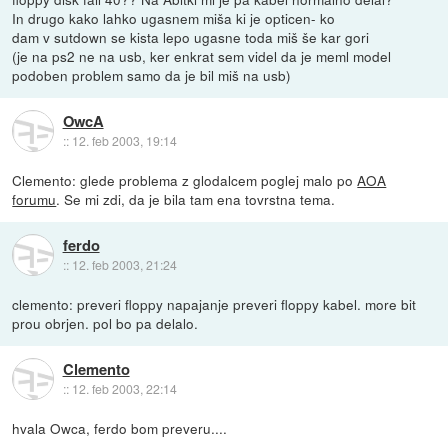
In drugo kako lahko ugasnem miša ki je opticen- ko
dam v sutdown se kista lepo ugasne toda miš še kar gori
(je na ps2 ne na usb, ker enkrat sem videl da je meml model
podoben problem samo da je bil miš na usb)
OwcA
::
12. feb 2003, 19:14
Clemento: glede problema z glodalcem poglej malo po
AOA
forumu
. Se mi zdi, da je bila tam ena tovrstna tema.
ferdo
::
12. feb 2003, 21:24
clemento: preveri floppy napajanje preveri floppy kabel. more bit
prou obrjen. pol bo pa delalo.
Clemento
::
12. feb 2003, 22:14
hvala Owca, ferdo bom preveru....