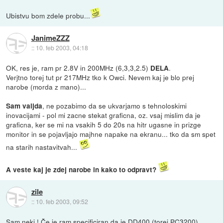
Ubistvu bom zdele probu...
JanimeZZZ
::
10. feb 2003, 04:18
OK, res je, ram pr 2.8V in 200MHz (6,3,3,2.5)
.
DELA
Verjtno torej tut pr 217MHz tko k Owci. Nevem kaj je blo prej
narobe (morda z mano)...
, ne pozabimo da se ukvarjamo s tehnoloskimi
Sam valjda
inovacijami - pol mi zacne stekat graficna, oz. vsaj mislim da je
graficna, ker se mi na vsakih 5 do 20s na hitr ugasne in prizge
monitor in se pojavljajo majhne napake na ekranu... tko da sm spet
na starih nastavitvah...
A veste kaj je zdej narobe in kako to odpravt?
zile
::
10. feb 2003, 09:52
Sam neki ! Če je ram specificiran da je DD400 (torej PC3200),