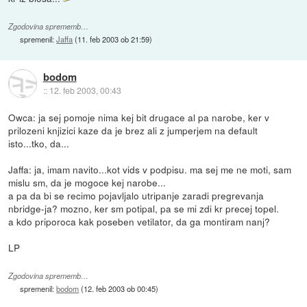
Zgodovina sprememb…
spremenil:
Jaffa
(
11. feb 2003 ob 21:59
)
bodom
::
12. feb 2003, 00:43
Owca: ja sej pomoje nima kej bit drugace al pa narobe, ker v
prilozeni knjizici kaze da je brez ali z jumperjem na default
isto...tko, da...
Jaffa: ja, imam navito...kot vids v podpisu. ma sej me ne moti, sam
mislu sm, da je mogoce kej narobe...
a pa da bi se recimo pojavljalo utripanje zaradi pregrevanja
nbridge-ja? mozno, ker sm potipal, pa se mi zdi kr precej topel.
a kdo priporoca kak poseben vetilator, da ga montiram nanj?
LP
Zgodovina sprememb…
spremenil:
bodom
(
12. feb 2003 ob 00:45
)