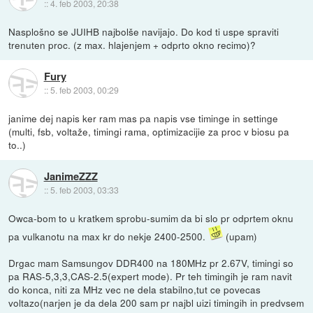
::
4. feb 2003, 20:38
Nasplošno se JUIHB najbolše navijajo. Do kod ti uspe spraviti
trenuten proc. (z max. hlajenjem + odprto okno recimo)?
Fury
::
5. feb 2003, 00:29
janime dej napis ker ram mas pa napis vse timinge in settinge
(multi, fsb, voltaže, timingi rama, optimizacijie za proc v biosu pa
to..)
JanimeZZZ
::
5. feb 2003, 03:33
Owca-bom to u kratkem sprobu-sumim da bi slo pr odprtem oknu
pa vulkanotu na max kr do nekje 2400-2500.
(upam)
Drgac mam Samsungov DDR400 na 180MHz pr 2.67V, timingi so
pa RAS-5,3,3,CAS-2.5(expert mode). Pr teh timingih je ram navit
do konca, niti za MHz vec ne dela stabilno,tut ce povecas
voltazo(narjen je da dela 200 sam pr najbl uizi timingih in predvsem