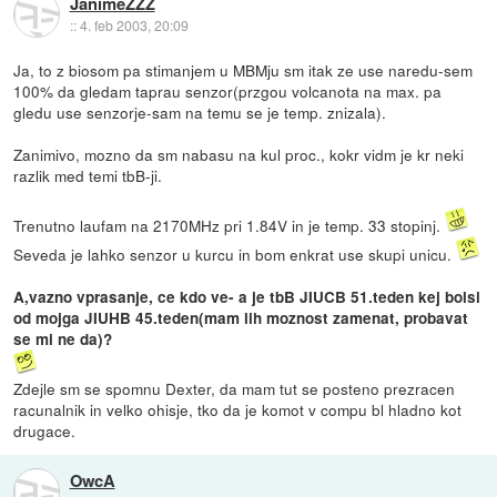
JanimeZZZ
::
4. feb 2003, 20:09
Ja, to z biosom pa stimanjem u MBMju sm itak ze use naredu-sem
100% da gledam taprau senzor(przgou volcanota na max. pa
gledu use senzorje-sam na temu se je temp. znizala).
Zanimivo, mozno da sm nabasu na kul proc., kokr vidm je kr neki
razlik med temi tbB-ji.
Trenutno laufam na 2170MHz pri 1.84V in je temp. 33 stopinj.
Seveda je lahko senzor u kurcu in bom enkrat use skupi unicu.
A,vazno vprasanje, ce kdo ve- a je tbB JIUCB 51.teden kej bolsi
od mojga JIUHB 45.teden(mam lih moznost zamenat, probavat
se mi ne da)?
Zdejle sm se spomnu Dexter, da mam tut se posteno prezracen
racunalnik in velko ohisje, tko da je komot v compu bl hladno kot
drugace.
OwcA