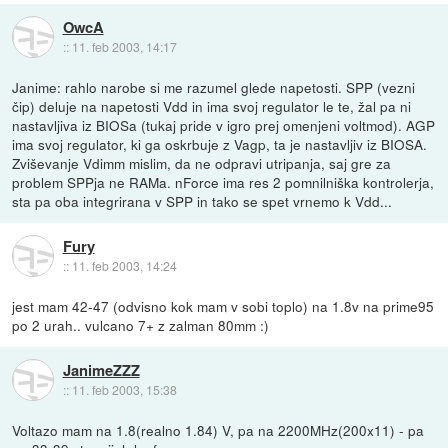
OwcA
::
11. feb 2003, 14:17
Janime: rahlo narobe si me razumel glede napetosti. SPP (vezni
čip) deluje na napetosti Vdd in ima svoj regulator le te, žal pa ni
nastavljiva iz BIOSa (tukaj pride v igro prej omenjeni voltmod). AGP
ima svoj regulator, ki ga oskrbuje z Vagp, ta je nastavljiv iz BIOSA.
Zviševanje Vdimm mislim, da ne odpravi utripanja, saj gre za
problem SPPja ne RAMa. nForce ima res 2 pomnilniška kontrolerja,
sta pa oba integrirana v SPP in tako se spet vrnemo k Vdd...
Fury
::
11. feb 2003, 14:24
jest mam 42-47 (odvisno kok mam v sobi toplo) na 1.8v na prime95
po 2 urah.. vulcano 7+ z zalman 80mm :)
JanimeZZZ
::
11. feb 2003, 15:38
Voltazo mam na 1.8(realno 1.84) V, pa na 2200MHz(200x11) - pa