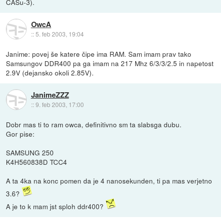
CASu-3).
OwcA
::
5. feb 2003, 19:04
Janime: povej še katere čipe ima RAM. Sam imam prav tako
Samsungov DDR400 pa ga imam na 217 Mhz 6/3/3/2.5 in napetost
2.9V (dejansko okoli 2.85V).
JanimeZZZ
::
9. feb 2003, 17:00
Dobr mas ti to ram owca, definitivno sm ta slabsga dubu.
Gor pise:
SAMSUNG 250
K4H560838D TCC4
A ta 4ka na konc pomen da je 4 nanosekunden, ti pa mas verjetno
3.6?
A je to k mam jst sploh ddr400?