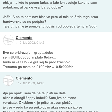
ohisja - a kdo to pocen farba, a kdo loh svetuje kako to sam
pofarbam, al pa kje vsaj barvo dobim?
Jaffa: A bo to sam nov bios vn prsu al tale ns 8rda tega prou
hardwersko se ne podpira?
Tale utripanje je pomoje tut odvisn od obojega(temp.in Vdd)
Clemento
::
12. feb 2003, 01:42
Evo se pridruzujem grupi...dobu
sem JIUHB03030 in plato 8rda+...
hudo ni kej! Do kje gre kej ta proc zracno?
Trenutno ga mam na 2100mhz =10.5x200fsb!!!
Clemento
::
12. feb 2003, 14:43
Aja pa opazil sem da na tej plati ne dela
akasin okrogli floppy kabel!? Sumljivo ce mene
vprašate. Z ksblom ki je prišel zraven plošče
je vse v redu ko pa prikolopim akasinega pa izpise
floppy disk fail 40?? Na Abitki mi je pa kabel normalno delal?