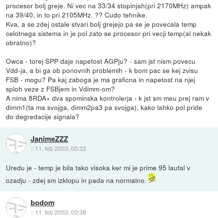
procesor bolj greje. Ni vec na 33/34 stopinjah(pri 2170MHz) ampak
na 39/40, in to pri 2105MHz. ?? Cudo tehnike.
Kva, a se zdej ostale stvari bolj grejejo pa se je povecala temp
celotnega sistema in je pol zato se procesor pri vecji temp(al nekak
obratno)?
Owca - torej SPP daje napetost AGPju? - sam jst nism povecu
Vdd-ja, a bi ga ob ponovnih problemih - k bom pac se kej zvisu
FSB - mogu? Pa kaj zaboga je ma graficna in napetost na njej
sploh veze z FSBjem in Vdimm-om?
A nima 8RDA+ dva spominska kontrolerja - k jst sm meu prej ram v
dimm1(ta ma svojga, dimm2pa3 pa svojga), kako lahko pol pride
do degredacije signala?
JanimeZZZ
::
11. feb 2003, 00:33
Uredu je - temp je bila tako visoka ker mi je prime 95 laufal v
ozadju - zdej sm izklopu in pada na normalno.
bodom
::
11. feb 2003, 00:38