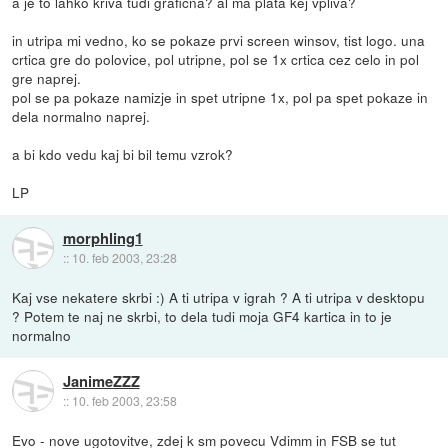
a je to lahko kriva tudi graficna? al ma plata kej vpliva?
in utripa mi vedno, ko se pokaze prvi screen winsov, tist logo. una
crtica gre do polovice, pol utripne, pol se 1x crtica cez celo in pol
gre naprej.
pol se pa pokaze namizje in spet utripne 1x, pol pa spet pokaze in
dela normalno naprej.
a bi kdo vedu kaj bi bil temu vzrok?
LP
morphling1
::
10. feb 2003, 23:28
Kaj vse nekatere skrbi :) A ti utripa v igrah ? A ti utripa v desktopu
? Potem te naj ne skrbi, to dela tudi moja GF4 kartica in to je
normalno
JanimeZZZ
::
10. feb 2003, 23:58
Evo - nove ugotovitve, zdej k sm povecu Vdimm in FSB se tut