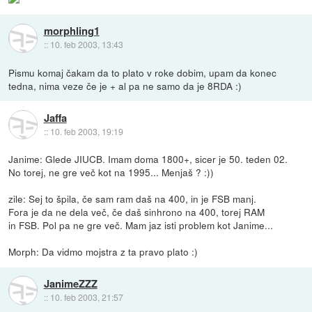
morphling1
::
10. feb 2003, 13:43
Pismu komaj čakam da to plato v roke dobim, upam da konec
tedna, nima veze če je + al pa ne samo da je 8RDA :)
Jaffa
::
10. feb 2003, 19:19
Janime: Glede JIUCB. Imam doma 1800+, sicer je 50. teden 02.
No torej, ne gre več kot na 1995... Menjaš ? :))
zile: Sej to špila, če sam ram daš na 400, in je FSB manj.
Fora je da ne dela več, če daš sinhrono na 400, torej RAM
in FSB. Pol pa ne gre več. Mam jaz isti problem kot Janime...
Morph: Da vidmo mojstra z ta pravo plato :)
JanimeZZZ
::
10. feb 2003, 21:57