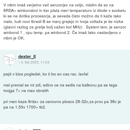
V mbm imaš verjetno več senzorjev na voljo, mislim da so na
8RDA+ winbondovi in ker plata meri temperaturo iz diode v socketu
ki se ne dotika procesorja, je seveda čisto možno da ti kaže tako
malo, tudi novi tbredi B se manj grejejo in tvoja voltaža je še nizka
(glavni razlog za gretje bolj važen kot MHz) . System tem. je senzor
winbond 1 , cpu temp. pa winbond 2. Če imaš tako nastavljeno v
mbm je OK.
dexter_II
::
4. feb 2003, 11:04
pejd v bios pogledat, ko ti bo en cas rac. lavfal
mal premal se mi zdi, edino ce ne sedis na balkonu pa se tega
tvojga 7+ na max obratih
pri men kaze 8rda+ za osnovno plosco 28-32c,za proc pa 38c je
pa na 1.55v 1700+ tb2.