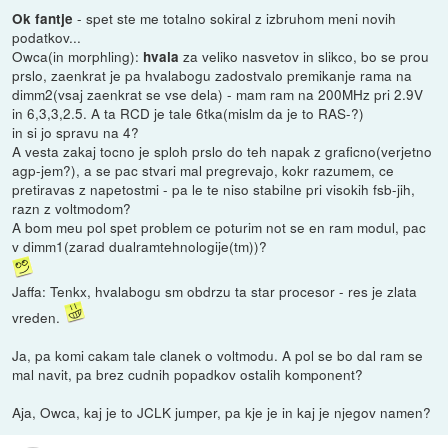
- spet ste me totalno sokiral z izbruhom meni novih
Ok fantje
podatkov...
Owca(in morphling):
za veliko nasvetov in slikco, bo se prou
hvala
prslo, zaenkrat je pa hvalabogu zadostvalo premikanje rama na
dimm2(vsaj zaenkrat se vse dela) - mam ram na 200MHz pri 2.9V
in 6,3,3,2.5. A ta RCD je tale 6tka(mislm da je to RAS-?)
in si jo spravu na 4?
A vesta zakaj tocno je sploh prslo do teh napak z graficno(verjetno
agp-jem?), a se pac stvari mal pregrevajo, kokr razumem, ce
pretiravas z napetostmi - pa le te niso stabilne pri visokih fsb-jih,
razn z voltmodom?
A bom meu pol spet problem ce poturim not se en ram modul, pac
v dimm1(zarad dualramtehnologije(tm))?
Jaffa: Tenkx, hvalabogu sm obdrzu ta star procesor - res je zlata
vreden.
Ja, pa komi cakam tale clanek o voltmodu. A pol se bo dal ram se
mal navit, pa brez cudnih popadkov ostalih komponent?
Aja, Owca, kaj je to JCLK jumper, pa kje je in kaj je njegov namen?