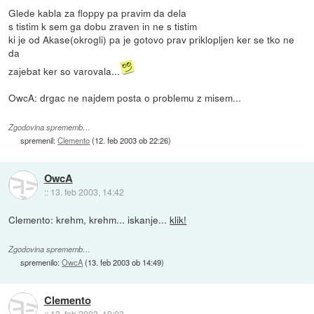
Glede kabla za floppy pa pravim da dela
s tistim k sem ga dobu zraven in ne s tistim
ki je od Akase(okrogli) pa je gotovo prav priklopljen ker se tko ne
da
zajebat ker so varovala...
OwcA: drgac ne najdem posta o problemu z misem...
Zgodovina sprememb…
spremenil:
Clemento
(
12. feb 2003 ob 22:26
)
OwcA
::
13. feb 2003, 14:42
Clemento: krehm, krehm... iskanje...
klik!
Zgodovina sprememb…
spremenilo:
OwcA
(
13. feb 2003 ob 14:49
)
Clemento
::
13. feb 2003, 19:03