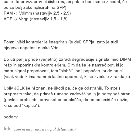
pa le -to pravzaprav ni čisto res, ampak te bom samo zmedel, če
bo še bolj zakompliciral- na SPP)
RAM -> Vdimm (nastavljiv 2,5 - 2,9)
AGP -> Vagp (nastavljiv 1,5 - 1,8)
----
Pomnilniški kontroler je integriran (je del) SPPja, zato je tudi
njegova napetost enaka Vdd.
Do utripanja pride (verjetno) zaradi degredacije signala med DIMM
režo in spominskim kontrolerjem. Čim dalša je namreč pot, ki jo
mora signal prepotovati, tem "slabši", bolj popačen, pride na cilj
(vsak vodnik ima namreč lastno upornost, ki se zvečuje z razdaljo).
Upliv JCLK še ni znan, ne škodi pa, če ga odstraniš. To storiš
preprosto tako, da primeš rumeno zadevščino in jo potegneš stran
(povleci proti sebi, pravokotno na ploščo, da ne odlomiš še nožic,
ki so pod "kapico").
bodom:
sam ni mi jasno, a bo pol delalo isto?