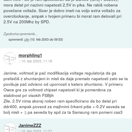
mora delat pri nazivni napetosti 2,5V in pika. Ne rabiš nobene
povečane voltaže. Sicer je dobro imeti na voljo extra voltažo za
overclockanje, ampak v tvojem primeru bi moral ram delovati pri
2.5V na 200Mhz by SPD.
Zgodovina sprememb…
spremenil:
zile
(
10. feb 2003 ob 09:53
)
morphling1
::
10. feb 2003, 11:18
Janime, voltmod je pač modifikacija voltage regulatorja da ga
prelisičiš z shuntanjem in misli da daje premalo napetosti zato se ta
povišuje pač odvisno od upornosti s katero shuntamo. V primeru
Owce gre za voltmod chipset napetosti ki je pomembna za
stabilnost pri visokih FSBjih
Zile, 2.5V nima skoraj noben ram specificirano da bo delal pri
ddr400, ampak povsod za majhnimi črkami piše +-0.2V seveda se
bolj misli + :) pa seveda by spd za ta Samsung ram pomeni cas3
JanimeZZZ
::
10. feb 2003, 11:27