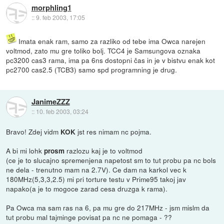
morphling1
::
9. feb 2003, 17:05
Imata enak ram, samo za razliko od tebe ima Owca narejen
voltmod, zato mu gre toliko bolj. TCC4 je Samsungova oznaka
pc3200 cas3 rama, ima pa 6ns dostopni čas in je v bistvu enak kot
pc2700 cas2.5 (TCB3) samo spd programning je drug.
JanimeZZZ
::
10. feb 2003, 03:24
Bravo! Zdej vidm
jst res nimam nc pojma.
KOK
A bi mi lohk
razlozu kaj je to voltmod
prosm
(ce je to slucajno spremenjena napetost sm to tut probu pa nc bols
ne dela - trenutno mam na 2.7V). Ce dam na karkol vec k
180MHz(5,3,3,2.5) mi pri torture testu v Prime95 takoj jav
napako(a je to mogoce zarad cesa druzga k rama).
Pa Owca ma sam ras na 6, pa mu gre do 217MHz - jsm mislm da
tut probu mal tajminge povisat pa nc ne pomaga - ??