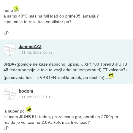
hehe
a samo 40°C mas na full load ob prime95 laufanju?
lepo, ce je to res...kak ventilator pa?
LP
JanimeZZZ
::
11. feb 2003, 00:58
8RDA+(pomoje ne kaze napacno, upam..), XP1700 TbredB JIUHB
45.teden(pomoje je tole ta vecji adut pri temperaturi),TT volcano7+
(pa seveda tole - IzVRSTEN ventilatorcek, pa dost tih)...
bodom
::
11. feb 2003, 01:12
ja super pol
jst mam JIUHB 51. teden, pa zalmana gor, obrati na 2700rpm.
res da je voltaza na 2.0V...kolk mas ti voltazo?
LP