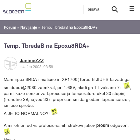
☰
Forum
»
Navijanje
»
Temp. TbredaB na Epoxu8RDA+
Temp. TbredaB na Epoxu8RDA+
JanimeZZZ
::
4. feb 2003, 03:59
Mam Epox 8RDA+ maticno in XP1700(Tbred B JIUHB-ta zadnga
sm dubu)@2080 zaenkrat, pri 1.68V, hladi ga TT volcano 7+
,
pa mi kaze senzor za t.procesorja temperaturo okol 30 stopinj
(trenutno 29,najvec 33)- preprican sm da gledam taprau senzor,
sm use sprobu.
A JE TO NORMALNO?!
A mi loh en od vs profesionalnih strokovnjakov
odgovori.
prosm
Hvala