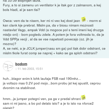
na 33-39 stopnijah laufa.
Fury, a to si zamenu un ventilator k je itak gor z zalmanom, a kej
bols hladi, al je sam tisi?
Owca: vem da te nisem, ker mi ni vec kej dost jasn
- morm si
ksn clank kje prebrat. Mislm pa, da v biosu nimam moznosti
nastavlat Vagp, ampak Vdd (a mogoce pol s temi imeni kej druzga
misljo oni) - bom pogledu zdele. A potem je fora voltmoda to, da je
Vdd SPPja vecji , al da se vse napetosti povecajo (oz. jih je
mozno)?
A, se neki, a je JCLK jumper(nasu sm ga) pol itak dobr odstrant, ce
mislm tkole furat comp se naprej + kako se ga sploh odstrani?
bodom
::
11. feb 2003, 15:51
huh...blagor enim k lohk laufaja FSB nad 190mhz...
ja voltazo mas 0.2V pod mojo...bom probu jst kej spustit, ceprou
dvomim na stabilnost.
hmm...ja jumper potegni ven, pa ga v predal shrani
sam ni mi jasno, a bo pol delalo isto? a je to isto na nforce2
platah?