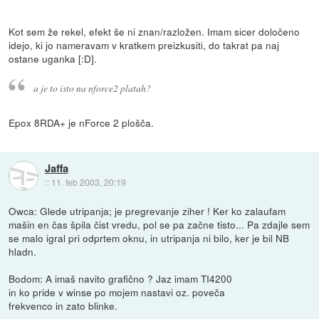
Kot sem že rekel, efekt še ni znan/razložen. Imam sicer določeno
idejo, ki jo nameravam v kratkem preizkusiti, do takrat pa naj
ostane uganka [:D].
a je to isto na nforce2 platah?
Epox 8RDA+ je nForce 2 plošča.
Jaffa
::
11. feb 2003, 20:19
Owca: Glede utripanja; je pregrevanje ziher ! Ker ko zalaufam
mašin en čas špila čist vredu, pol se pa začne tisto... Pa zdajle sem
se malo igral pri odprtem oknu, in utripanja ni bilo, ker je bil NB
hladn.
Bodom: A imaš navito grafično ? Jaz imam TI4200
in ko pride v winse po mojem nastavi oz. poveča
frekvenco in zato blinke.