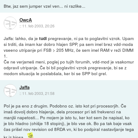
Btw, jaz sem jumper vzel ven... ni razlike...
OwcA
::
11. feb 2003, 20:26
Jaffa: lahko, da je
pregrevanje, ni pa to poglavitni vzrok. Upam
tudi
si trditi, da imam kar dobro hlajen SPP, pa sem imel brez vdd-moda
vseeno utripanje pri FSB > 205 MHz, če sem imel RAM v reži DIMM
1.
Če ne verjameš meni, poglej po tujih forumih, vdd-mod je vsakomur
odpravil utripanje. Če bi bil poglavitni vzrok pregrevanje, bi se z
modom situacija le poslabšala, ker bi se SPP bol grel.
Jaffa
::
11. feb 2003, 21:58
Pol je pa eno z drugim. Podobno oz. isto kot pri procesorjih. Če
imaš dovolj dobro hlajenje, dela procesor pri isti frekvenci na
manjši napetosti... Po mojem je isto tu, ker kot sem že napisal, ko
je blo hladno (ohišje 18 stopinj), je blo vse ok. Bo pa tak baje vsak
čas prišel nov revision od 8RDA vn, ki bo podpiral nastavljanje tega
kr iz biosa...