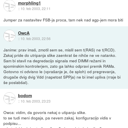
morphling1
::
10. feb 2003, 22:11
Jumper za nastavitev FSB-ja proca, tam nek nad agp-jem mora biti
OwcA
::
10. feb 2003, 22:56
Janime: prav imaš, zmotil sem se, mislil sem t(RAS) ne t(RCD).
Zakaj pride do utripanja slike zaenkrat še nihče ne ve natanko.
Sam bi stavil na degredacijo signala med DIMM režami in
spominskim kontrolerjem, zato ga lahko odpravi premik RAMa.
Gotovno ni odvisno le (vprašanje je, če sploh) od pregrevanja,
drugače dvig dvig Vdd (napetost SPPja) ne bi imel upliva (rraje bi
še poslabšal).
bodom
::
10. feb 2003, 23:23
Owca: vidim, da govoris nekaj o utipanju slike.
to se tudi meni dogaja, pa nevem zakaj. konfiguracijo vidis v
podpisu...