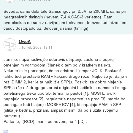
Seveda, samo dela tale Samsungov pri 2.5V na 200MHz samo pri
neagresivnih timingih (nevem, 7,4,4,CAS-3 verjetno). Ram
overclockas ne sam z navijanjem frekvence, temvec tudi nizanjem
casov dostopado oz. delovanja rama (timingi).
OwcA
::
10. feb 2003, 13:11
Janime: najzaneslivejše odpraviš utripanje zaslona s poprej
omenjenim voltmodom (članek o tem bo v kratkem na s-t).
Nekaterim je pomagalo, če so odstranili jumper JCLK. Poskusiš
lahko tudi prestaviti RAM v kakšno drugo režo. Najbolše je, da je v
reži DIMM 2, ker je ta najbližje SPPju. Poskrbi za dobro hlajenje
SPPja (če nič drugega zbrusi originalni hladilnik in namesto tistega
patetičnega treku uporabi termalno pasto) [1], MOSFETov, ki
napajajo procesor [2], regulatorja napetosti za proc [3], morda bo
pomagalo tudi hlajenje MOSFETOV [4], ki napajajo RAM in SPP
(slika je bedna, priznam, ampak mislim, da bo služila svojemu
namenu).
Pa še to, t(RCD) imam, po novem, na 4 [:D] .