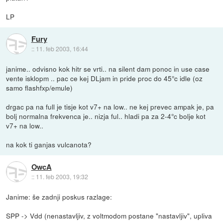
LP
Fury
::
11. feb 2003, 16:44
janime.. odvisno kok hitr se vrti.. na silent dam ponoc in use case
vente isklopm .. pac ce kej DLjam in pride proc do 45°c idle (oz
samo flashfxp/emule)
drgac pa na full je tisje kot v7+ na low.. ne kej prevec ampak je, pa
bolj normalna frekvenca je.. nizja ful.. hladi pa za 2-4°c bolje kot
v7+ na low..
na kok ti ganjas vulcanota?
OwcA
::
11. feb 2003, 19:32
Janime: še zadnji poskus razlage:
SPP -> Vdd (nenastavljiv, z voltmodom postane "nastavljiv", upliva