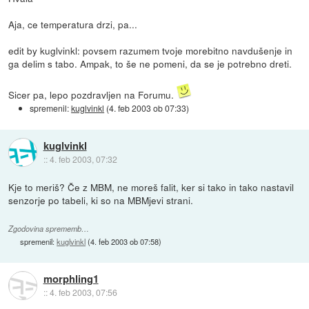
Aja, ce temperatura drzi, pa...
edit by kuglvinkl: povsem razumem tvoje morebitno navdušenje in
ga delim s tabo. Ampak, to še ne pomeni, da se je potrebno dreti.
Sicer pa, lepo pozdravljen na Forumu.
spremenil:
kuglvinkl
(
4. feb 2003 ob 07:33
)
kuglvinkl
::
4. feb 2003, 07:32
Kje to meriš? Če z MBM, ne moreš falit, ker si tako in tako nastavil
senzorje po tabeli, ki so na MBMjevi strani.
Zgodovina sprememb…
spremenil:
kuglvinkl
(
4. feb 2003 ob 07:58
)
morphling1
::
4. feb 2003, 07:56