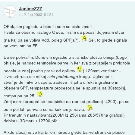
JanimeZZZ
::
12. feb 2003, 01:21
OKok, sm pogledu u bios in sem se cisto zmotil.
Hvala za obsirno razlago Owca, mislm da pocasi dojemam stvar
(na kaj pa se vpliva Vdd, poleg SPPja?).
Sej, to glede signala
pa vem, sm na FE.
Da se pohvalim: Dons sm ugradiu u stransko plosco ohisja (bogo
ohisje, je namrec temnosive barve in ker sva z prijateljem prvic tole
pocela je zdej pouhn prask od opilkov
) 120mm ventilator -
izvrstu/brusu sm nekaj
krogu. Uglavnem,
zelo podobnega
stvar je definitvno uspela, zadeva mi piha direkt u graficno in
obenem SPP, temperatura procesorja se je spustila na 30stopinj,
compa pa na 25.
Zdej morm prpopat se heatsinke na ram od graficne(ti4200), pa se
bom pol loh pohvalu se na kok sm jo naviu.
Pr trenutnih nastavitvah(2200MHz,256rama,285/570na graficni)
dobim u 3Dmarku 12700 pik.
A kdo slucajno ve kaj bi loh naredu glede barve stranske plosce