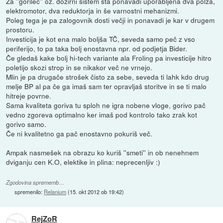
Za ''gorilec'' oz. dozirni sistem sta ponavadi uporabljena dva polža,
elektromotor, dva reduktorja in še varnostni mehanizmi.
Poleg tega je pa zalogovnik dosti večji in ponavadi je kar v drugem
prostoru.
Investicija je kot ena malo boljša TČ, seveda samo peč z vso
periferijo, to pa taka bolj enostavna npr. od podjetja Bider.
Če gledaš kake bolj hi-tech variante ala Froling pa investicije hitro
poletijo skozi strop in se nikakor več ne vrnejo.
Mlin je pa drugače strošek čisto za sebe, seveda ti lahk kdo drug
melje BP al pa če ga imaš sam ter opravljaš storitve in se ti malo
hitreje povrne.
Sama kvaliteta goriva tu sploh ne igra nobene vloge, gorivo pač
vedno zgoreva optimalno ker imaš pod kontrolo tako zrak kot
gorivo samo.
Če ni kvalitetno ga pač enostavno pokuriš več.
Ampak nasmešek na obrazu ko kuriš ''smeti'' in ob nenehnem
dviganju cen K.O, elektike in plina: neprecenljiv :)
Zgodovina sprememb…
spremenilo:
Relanium
(
15. okt 2012 ob 19:42
)
RejZoR