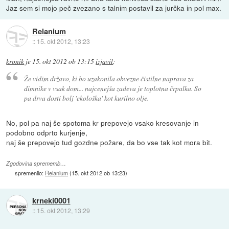
Jaz sem si mojo peč zvezano s talnim postavil za jurčka in pol max.
Relanium
::
15. okt 2012, 13:23
kronik
je
15. okt 2012 ob 13:15
izjavil
:
Že vidim državo, ki bo uzakonila obvezne čistilne naprava za
dimnike v vsak dom... najcenejša zadeva je toplotna črpalka. So
pa drva dosti bolj 'ekološka' kot kurilno olje.
No, pol pa naj še spotoma kr prepovejo vsako kresovanje in
podobno odprto kurjenje,
naj še prepovejo tud gozdne požare, da bo vse tak kot mora bit.
Zgodovina sprememb…
spremenilo:
Relanium
(
15. okt 2012 ob 13:23
)
krneki0001
::
15. okt 2012, 13:29