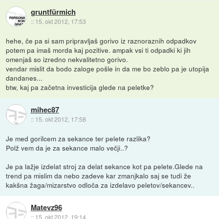
gruntfürmich
::
15. okt 2012, 17:53
hehe, če pa si sam pripravljaš gorivo iz raznoraznih odpadkov
potem pa imaš morda kaj pozitive. ampak vsi ti odpadki ki jih
omenjaš so izredno nekvalitetno gorivo.
vendar mislit da bodo zaloge pošle in da me bo zeblo pa je utopija
dandanes...
btw, kaj pa začetna investicija glede na peletke?
mihec87
::
15. okt 2012, 17:58
Je med gorilcem za sekance ter pelete razlika?
Polž vem da je za sekance malo večji..?
Je pa lažje izdelat stroj za delat sekance kot pa pelete.Glede na
trend pa mislim da nebo zadeve kar zmanjkalo saj se tudi že
kakšna žaga/mizarstvo odloča za izdelavo peletov/sekancev..
Matevz96
::
15. okt 2012, 19:14