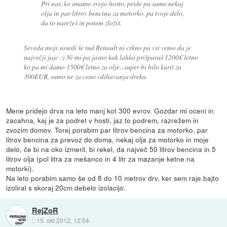
Pri nas, ko imamo svojo hosto, pride pa samo nekaj
olja in par litrov bencina za motorko, pa tvoje delo,
da to narežeš in potem zložiš.
Seveda moji sosedi še tud Renault ni crkno pa vsi vemo da je
največji jajc :) Ni mi pa jasno kak lahko prišparaš 1200€ letno
ko pa mi damo 1500€ letno za olje...super bi bilo kurit za
300EUR, samo ne za ceno vdihavanja dreka.
Mene pridejo drva na leto manj kot 300 evrov. Gozdar mi oceni in
zacahna, kaj je za podret v hosti, jaz to podrem, razrežem in
zvozim domov. Torej porabim par litrov bencina za motorko, par
litrov bencina za prevoz do doma, nekaj olja za motorko in moje
delo, če bi na oko izmeril, bi rekel, da največ 50 litrov bencina in 5
litrov olja (pol litra za mešanco in 4 litr za mazanje ketne na
motorki).
Na leto porabim samo še od 8 do 10 metrov drv, ker sem raje bajto
izoliral s skoraj 20cm debelo izolacijo.
RejZoR
::
15. okt 2012, 12:54