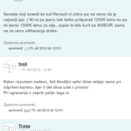
Seveda moji sosedi še tud Renault ni crkno pa vsi vemo da je
največji jajc :) Ni mi pa jasno kak lahko prišparaš 1200€ letno ko pa
mi damo 1500€ letno za olje...super bi bilo kurit za 300EUR, samo
ne za ceno vdihavanja dreka.
Zgodovina sprememb…
spremenil:
;-)
(
15. okt 2012 ob 12:31
)
fosil
::
15. okt 2012, 12:40
Kakor razumem zadevo, tisti škodljivi vplivi dima veljajo samo pri
odprtem kaminu, kjer ti del dima uide v prostor.
Pri ogrevanju z zaprto pečjo tega ni.
Zgodovina sprememb…
spremenil:
fosil
(
15. okt 2012 ob 12:41
)
Truga