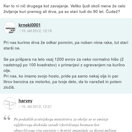
Ker to ni nič drugega kot zavajanje. Veliko ljudi okoli mene že celo
življenje kuri premog ali drva, pa so stari tudi do 90 let. Čudež?
krneki0001
::
15. okt 2012, 12:16
Pri nas kurimo drva že odkar pomnim, pa noben nima raka, tut stari
starši ne.
Se pa prišpara na leto vsaj 1200 evrov za neko normalno hišo (2
nadstropji po 100 kvadratov) v primerjavi z ogrevanjem na kurilno
olje.
Pri nas, ko imamo svojo hosto, pride pa samo nekaj olja in par
litrov bencina za motorko, pa tvoje delo, da to narežeš in potem
zložiš.
harvey
::
15. okt 2012, 12:21
Po podatkih avstrijskega ministrstva za okolje so se emisije
ogljikovega dioksida zaradi izkoriščanja biomase kot
obnovljivega vira energije v Avstriji zmanjšale za skoraj milijon