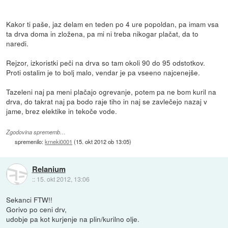
Kakor ti paše, jaz delam en teden po 4 ure popoldan, pa imam vsa
ta drva doma in zložena, pa mi ni treba nikogar plačat, da to
naredi.
Rejzor, izkoristki peči na drva so tam okoli 90 do 95 odstotkov.
Proti ostalim je to bolj malo, vendar je pa vseeno najcenejše.
Tazeleni naj pa meni plačajo ogrevanje, potem pa ne bom kuril na
drva, do takrat naj pa bodo raje tiho in naj se zavlečejo nazaj v
jame, brez elektike in tekoče vode.
Zgodovina sprememb…
spremenilo:
krneki0001
(
15. okt 2012 ob 13:05
)
Relanium
::
15. okt 2012, 13:06
Sekanci FTW!!
Gorivo po ceni drv,
udobje pa kot kurjenje na plin/kurilno olje.