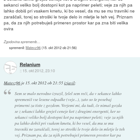
sekanci veliko bolj dostopni kot pa naprimer peleti; veje za njih pa
lahko dobiš pri vsakem kmetu, ki bo vesel, da mu se mu travniki ne
zaraščali, torej so stroški le tvoje delo in mletje le teh vej. Priznam
pa, da za njih potrebuješ primeren prostor kar pa zna biti velika
ovira
Zgodovina sprememb…
spremenil:
Matevz96
(
15. okt 2012 ob 21:56
)
Relanium
::
15. okt 2012, 23:10
Matevz96
je
15. okt 2012 ob 21:55
izjavil
:
Sem se malo nerodno izrazil, želel sem reči, da v sekance lahko
spremeniš vse lesene odpadke (veje...), zato so še posebaj
primerni za tiste z gozdom. Verjemi mi, da tudi, če nimaš gozda
se z sekanci lahko greješ ceneje kot z drugimi energenti, ker so
sekanci veliko bolj dostopni kot pa naprimer peleti; veje za njih
pa lahko dobiš pri vsakem kmetu, ki bo vesel, da mu se mu
travniki ne zaraščali, torej so stroški le tvoje delo in mletje le teh
vej. Priznam pa, da za njih potrebuješ primeren prostor kar pa