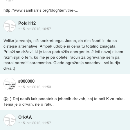
http://www.samharris.org/blog/item/the-...
Poldi112
::
15. okt 2012, 10:57
Veliko jamranja, nič konkretnega. Jasno, da dim škodi in da so
čistejše alternative. Ampak udobje in cena tu totalno zmagata.
Pritoži se državi, ki je tako podražila energente. 2 leti nazaj nisem
razmišljal o tem, ko me je pa doletel račun za ogrevanje sem pa
moral narediti spremembo. Glede ogrožanja sosedov - vsi kurijo
drva :)
#000000
::
15. okt 2012, 11:53
Dej napiš kak podatek o jebenih drevah, kaj te boli K za raka.
@;-)
Tema je o drvah, ne o raku.
OrkAA
::
15. okt 2012, 11:57