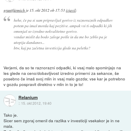
gruntfürmich
je
15. okt 2012 ob 17:53
izjavil
:
hehe, če pa si sam pripravljaš gorivo iz raznoraznih odpadkov
potem pa imaš morda kaj pozitive. ampak vsi ti odpadki ki jih
omenjaš so izredno nekvalitetno gorivo.
vendar mislit da bodo zaloge pošle in da me bo zeblo pa je
utopija dandanes...
btw, kaj pa začetna investicija glede na peletke?
Verjemi, da so te raznorazni odpadki, ki vsaj malo spominjajo na
les glede na ceno/dobavljivost izredno primerni za sekance, še
posebno če imaš svoj mlin in vsaj malo gozda; vse kar je potrebno
v gozdu pospravit direktno v mlin in to je to!
Relanium
::
15. okt 2012, 19:40
Tako je.
Sicer sem zgoraj omenil da razlika v investiciji vsekakor je in ne
mala.