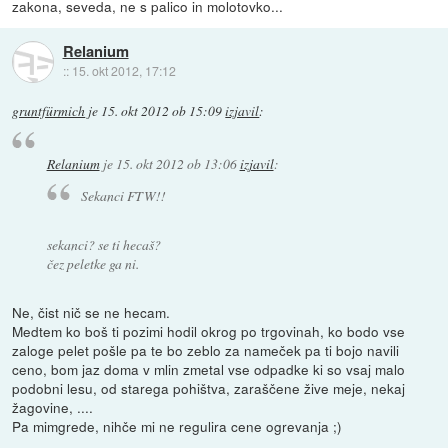
zakona, seveda, ne s palico in molotovko...
Relanium
::
15. okt 2012, 17:12
gruntfürmich
je
15. okt 2012 ob 15:09
izjavil
:
Relanium
je
15. okt 2012 ob 13:06
izjavil
:
Sekanci FTW!!
sekanci? se ti hecaš?
čez peletke ga ni.
Ne, čist nič se ne hecam.
Medtem ko boš ti pozimi hodil okrog po trgovinah, ko bodo vse
zaloge pelet pošle pa te bo zeblo za nameček pa ti bojo navili
ceno, bom jaz doma v mlin zmetal vse odpadke ki so vsaj malo
podobni lesu, od starega pohištva, zaraščene žive meje, nekaj
žagovine, ....
Pa mimgrede, nihče mi ne regulira cene ogrevanja ;)