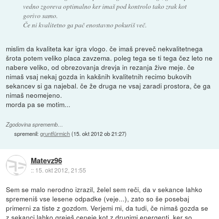
vedno zgoreva optimalno ker imaš pod kontrolo tako zrak kot
gorivo samo.
Če ni kvalitetno ga pač enostavno pokuriš več.
mislim da kvaliteta kar igra vlogo. če imaš preveč nekvalitetnega
šrota potem veliko placa zavzema. poleg tega se ti tega čez leto ne
nabere veliko, od obrezovanja drevja in rezanja žive meje. če
nimaš vsaj nekaj gozda in kakšnih kvalitetnih recimo bukovih
sekancev si ga najebal. če že druga ne vsaj zaradi prostora, če ga
nimaš neomejeno.
morda pa se motim...
Zgodovina sprememb…
spremenil:
gruntfürmich
(
15. okt 2012 ob 21:27
)
Matevz96
::
15. okt 2012, 21:55
Sem se malo nerodno izrazil, želel sem reči, da v sekance lahko
spremeniš vse lesene odpadke (veje...), zato so še posebaj
primerni za tiste z gozdom. Verjemi mi, da tudi, če nimaš gozda se
z sekanci lahko greješ ceneje kot z drugimi energenti, ker so