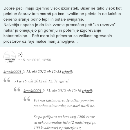
Dobre peči imajo izjemno visok izkoristek. Sicer ne tako visok kot
peletne čeprav tam moraš pa imet kvalitetne pelete in ne kakšno
ceneno sranje polno lepil in ostale svinjarije.
Največja napaka je da folk vzame premočno peč "za rezervo"
nakar jo omejujejo pri gorenju in potem je izgorevanje
katastrofalno... Peč mora bit primerna za velikost ogrevanih
prostorov oz raje malce manj zmogljiva...
;-)
::
15. okt 2012, 12:56
krneki0001
je
15. okt 2012 ob 12:53
izjavil
:
;-)
je
15. okt 2012 ob 12:31
izjavil
:
krneki0001
je
15. okt 2012 ob 12:16
izjavil
:
Pri nas kurimo drva že odkar pomnim,
pa noben nima raka, tut stari starši ne.
Se pa prišpara na leto vsaj 1200 evrov
za neko normalno hišo (2 nadstropji po
100 kvadratov) v primerjavi z