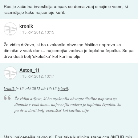
Res je začetna investicija ampak se doma zdaj smejimo vsem, ki
razmišljajo kako najceneje kurit.
kronik
::
15. okt 2012, 13:15
Že vidim državo, ki bo uzakonila obvezne čistilne naprava za
dimnike v vsak dom... najcenejša zadeva je toplotna črpalka. So pa
drva dosti bolj 'ekološka' kot kurilno olje.
Aston_11
::
15. okt 2012, 13:17
kronik
je
15. okt 2012 ob 13:15
izjavil
:
Že vidim državo, ki bo uzakonila obvezne čistilne naprava za
dimnike v vsak dom... najcenejša zadeva je toplotna črpalka. So
pa drva dosti bolj 'ekološka' kot kurilno olje.
Mah, najcenejša ravno ni. Ena taka kurilnica stane cca 8kEUR min.