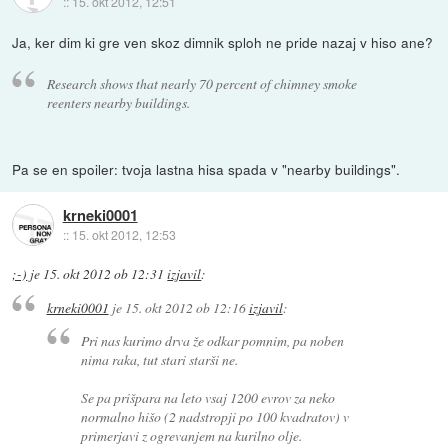
::
15. okt 2012, 12:51
Ja, ker dim ki gre ven skoz dimnik sploh ne pride nazaj v hiso ane?
Research shows that nearly 70 percent of chimney smoke
reenters nearby buildings.
Pa se en spoiler: tvoja lastna hisa spada v "nearby buildings".
krneki0001
::
15. okt 2012, 12:53
;-)
je
15. okt 2012 ob 12:31
izjavil
:
krneki0001
je
15. okt 2012 ob 12:16
izjavil
:
Pri nas kurimo drva že odkar pomnim, pa noben
nima raka, tut stari starši ne.
Se pa prišpara na leto vsaj 1200 evrov za neko
normalno hišo (2 nadstropji po 100 kvadratov) v
primerjavi z ogrevanjem na kurilno olje.