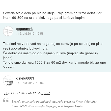
Seveda tvoje delo pa nič ne šteje...raje grem na firmo delat kjer
imam 60-80€ na uro efektivnega pa si kurjavo kupim.
papasmrk
::
15. okt 2012, 12:58
Tazeleni ne vedo več na koga naj se spravijo pa so zdej na piko
vzeli uporabnike bukovih drv.
Še dobro da imam od drv najmanj bukve (največ sta gaber in
jesen).
To leto smo dali cca 1500 € za 60 m2 drv, kar bi moralo biti za ene
5 sezon.
krneki0001
::
15. okt 2012, 13:04
;-)
je
15. okt 2012 ob 12:56
izjavil
:
Seveda tvoje delo pa nič ne šteje...raje grem na firmo delat kjer
imam 60-80€ na uro efektivnega pa si kurjavo kupim.