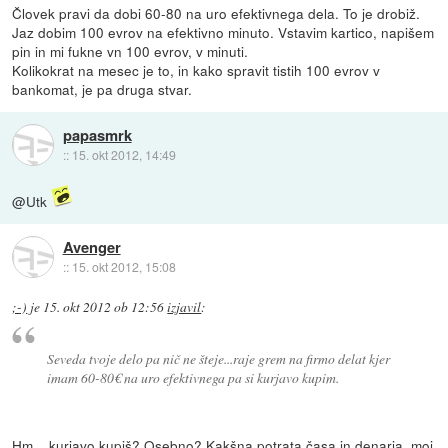
Človek pravi da dobi 60-80 na uro efektivnega dela. To je drobiž.
Jaz dobim 100 evrov na efektivno minuto. Vstavim kartico, napišem
pin in mi fukne vn 100 evrov, v minuti.
Kolikokrat na mesec je to, in kako spravit tistih 100 evrov v
bankomat, je pa druga stvar.
papasmrk
::
15. okt 2012, 14:49
@Utk
Avenger
::
15. okt 2012, 15:08
;-)
je
15. okt 2012 ob 12:56
izjavil
:
Seveda tvoje delo pa nič ne šteje...raje grem na firmo delat kjer
imam 60-80€ na uro efektivnega pa si kurjavo kupim.
Hm... kurjavo kupiš? Osebno? Kakšna potrata časa in denarja, moj