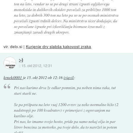
ton na leto, vendar so se po drugi strani izpusti ogljikovega
monoksida in dušikovih oksidov povečali za približno 1000 ton
na leto, za dobrih 300 ton na leto pa so se po ocenah ministrstva
povečali izpusti trdnih delcev. Na ministrstvu sicer dodajajo, da
so povečane izpuste pri izkoriščanju biomase izravnali z
zmanjšanji zaradi drugih ukrepov.
vir. delo.si |
Kurjenje drv slabša kakovost zraka
;-)
::
15. okt 2012, 12:31
krneki0001
je
15. okt 2012 ob 12:16
izjavil
:
Pri nas kurimo drva že odkar pomnim, pa noben nima raka, tut
stari starši ne.
Se pa prišpara na leto vsaj 1200 evrov za neko normalno hišo (2
nadstropji po 100 kvadratov) v primerjavi z ogrevanjem na
kurilno olje.
Pri nas, ko imamo svojo hosto, pride pa samo nekaj olja in par
litrov bencina za motorko, pa tvoje delo, da to narežeš in potem
zložiš.