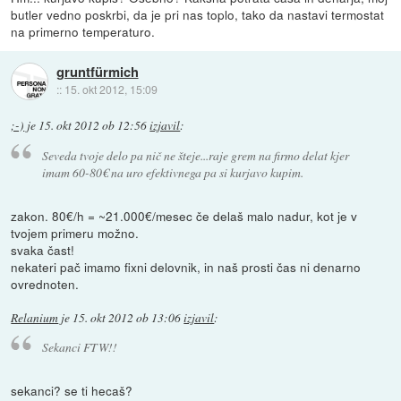
butler vedno poskrbi, da je pri nas toplo, tako da nastavi termostat
na primerno temperaturo.
gruntfürmich
::
15. okt 2012, 15:09
;-)
je
15. okt 2012 ob 12:56
izjavil
:
Seveda tvoje delo pa nič ne šteje...raje grem na firmo delat kjer
imam 60-80€ na uro efektivnega pa si kurjavo kupim.
zakon. 80€/h = ~21.000€/mesec če delaš malo nadur, kot je v
tvojem primeru možno.
svaka čast!
nekateri pač imamo fixni delovnik, in naš prosti čas ni denarno
ovrednoten.
Relanium
je
15. okt 2012 ob 13:06
izjavil
:
Sekanci FTW!!
sekanci? se ti hecaš?