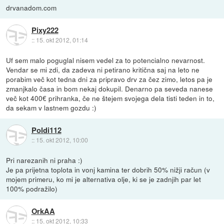
drvanadom.com
Pixy222
::
15. okt 2012, 01:14
Uf sem malo poguglal nisem vedel za to potencialno nevarnost.
Vendar se mi zdi, da zadeva ni petirano kritična saj na leto ne
porabim več kot tedna dni za pripravo drv za čez zimo, letos pa je
zmanjkalo časa in bom nekaj dokupil. Denarno pa seveda nanese
več kot 400€ prihranka, če ne štejem svojega dela tisti teden in to,
da sekam v lastnem gozdu :)
Poldi112
::
15. okt 2012, 10:00
Pri narezanih ni praha :)
Je pa prijetna toplota in vonj kamina ter dobrih 50% nižji račun (v
mojem primeru, ko mi je alternativa olje, ki se je zadnjih par let
100% podražilo)
OrkAA
::
15. okt 2012, 10:33