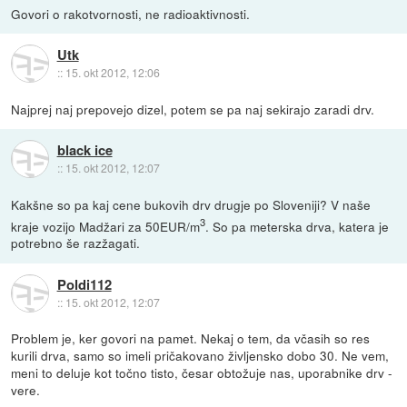
Govori o rakotvornosti, ne radioaktivnosti.
Utk
::
15. okt 2012, 12:06
Najprej naj prepovejo dizel, potem se pa naj sekirajo zaradi drv.
black ice
::
15. okt 2012, 12:07
Kakšne so pa kaj cene bukovih drv drugje po Sloveniji? V naše
3
kraje vozijo Madžari za 50EUR/m
. So pa meterska drva, katera je
potrebno še razžagati.
Poldi112
::
15. okt 2012, 12:07
Problem je, ker govori na pamet. Nekaj o tem, da včasih so res
kurili drva, samo so imeli pričakovano življensko dobo 30. Ne vem,
meni to deluje kot točno tisto, česar obtožuje nas, uporabnike drv -
vere.