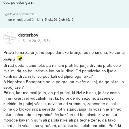
čez peletke ga ni.
Zgodovina sprememb…
spremenil:
gruntfürmich
(
15. okt 2012 ob 15:12
)
dexterboy
::
15. okt 2012, 15:51
Prava tema za prijetno popoldansko branje, polno smeha, ko zunaj
dežuje
Bi rad dodal samo tole, pa nimam proti kurjenju drv nič proti, celo
mislim, da so bolj zdrava kot pa kurilec. Od pamtiveka so ljudje
kurili na drva in fsi so pocrkali od pljučnega raka?
A Napoleon Bonaparte se je pa grel na sveče al kaj, da ga ni rak s
seboj vzel?
Edino, kar me moti je to, da pri punci, ki živi v bloku, je čez cesto
mnjši kvart individualnih hiš, ki, ko pride do sezone, zaženejo
kurišče. In potlej včasih, odvisno od vremena, zanese te dimnik
pline do blokov in pa seveda not v stanovanja. In včasih je smrad
tako močen, da se vprašaš, če kakšen od bojtolastnikov ne kuri
mogoče kakšnih gum ali pa plastike ali pa tečne žene, da tako
smrdi... in včasih se vprašam, ali lahko kaj sploh naredim. Po črki