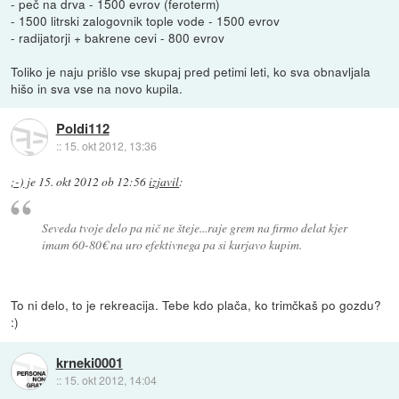
- peč na drva - 1500 evrov (feroterm)
- 1500 litrski zalogovnik tople vode - 1500 evrov
- radijatorji + bakrene cevi - 800 evrov
Toliko je naju prišlo vse skupaj pred petimi leti, ko sva obnavljala
hišo in sva vse na novo kupila.
Poldi112
::
15. okt 2012, 13:36
;-)
je
15. okt 2012 ob 12:56
izjavil
:
Seveda tvoje delo pa nič ne šteje...raje grem na firmo delat kjer
imam 60-80€ na uro efektivnega pa si kurjavo kupim.
To ni delo, to je rekreacija. Tebe kdo plača, ko trimčkaš po gozdu?
:)
krneki0001
::
15. okt 2012, 14:04