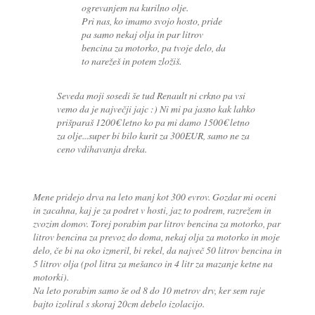
ogrevanjem na kurilno olje.
Pri nas, ko imamo svojo hosto, pride
pa samo nekaj olja in par litrov
bencina za motorko, pa tvoje delo, da
to narežeš in potem zložiš.
Seveda moji sosedi še tud Renault ni crkno pa vsi
vemo da je največji jajc :) Ni mi pa jasno kak lahko
prišparaš 1200€ letno ko pa mi damo 1500€ letno
za olje...super bi bilo kurit za 300EUR, samo ne za
ceno vdihavanja dreka.
Mene pridejo drva na leto manj kot 300 evrov. Gozdar mi oceni
in zacahna, kaj je za podret v hosti, jaz to podrem, razrežem in
zvozim domov. Torej porabim par litrov bencina za motorko, par
litrov bencina za prevoz do doma, nekaj olja za motorko in moje
delo, če bi na oko izmeril, bi rekel, da največ 50 litrov bencina in
5 litrov olja (pol litra za mešanco in 4 litr za mazanje ketne na
motorki).
Na leto porabim samo še od 8 do 10 metrov drv, ker sem raje
bajto izoliral s skoraj 20cm debelo izolacijo.