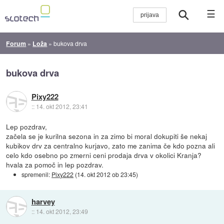
☰
Forum
»
Loža
»
bukova drva
bukova drva
Pixy222
::
14. okt 2012, 23:41
Lep pozdrav,
začela se je kurilna sezona in za zimo bi moral dokupiti še nekaj
kubikov drv za centralno kurjavo, zato me zanima če kdo pozna ali
celo kdo osebno po zmerni ceni prodaja drva v okolici Kranja?
hvala za pomoč in lep pozdrav.
spremenil:
Pixy222
(
14. okt 2012 ob 23:45
)
harvey
::
14. okt 2012, 23:49