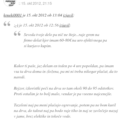
::
15. okt 2012, 21:15
krneki0001
je
15. okt 2012 ob 13:04
izjavil
:
;-)
je
15. okt 2012 ob 12:56
izjavil
:
Seveda tvoje delo pa nič ne šteje...raje grem na
firmo delat kjer imam 60-80€ na uro efektivnega pa
si kurjavo kupim.
Kakor ti paše, jaz delam en teden po 4 ure popoldan, pa imam
vsa ta drva doma in zložena, pa mi ni treba nikogar plačat, da to
naredi.
Rejzor, izkoristki peči na drva so tam okoli 90 do 95 odstotkov.
Proti ostalim je to bolj malo, vendar je pa vseeno najcenejše.
Tazeleni naj pa meni plačajo ogrevanje, potem pa ne bom kuril
na drva, do takrat naj pa bodo raje tiho in naj se zavlečejo nazaj
v jame, brez elektike in tekoče vode.