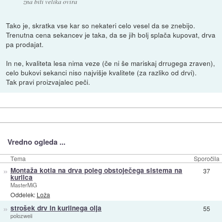
zna biti velika ovira
Tako je, skratka vse kar so nekateri celo vesel da se znebijo.
Trenutna cena sekancev je taka, da se jih bolj splača kupovat, drva
pa prodajat.
In ne, kvaliteta lesa nima veze (če ni še mariskaj drrugega zraven),
celo bukovi sekanci niso najvišje kvalitete (za razliko od drvi).
Tak pravi proizvajalec peči.
Vredno ogleda ...
Tema
Sporočila
»
Montaža kotla na drva poleg obstoječega sistema na
37
kurilca
MasterMiG
Oddelek:
Loža
»
strošek drv in kurilnega olja
55
polozweii