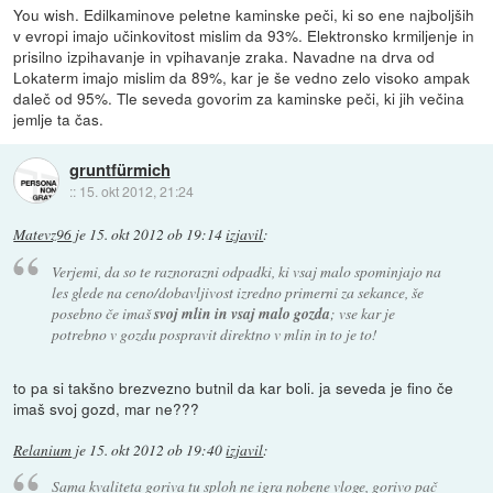
You wish. Edilkaminove peletne kaminske peči, ki so ene najboljših
v evropi imajo učinkovitost mislim da 93%. Elektronsko krmiljenje in
prisilno izpihavanje in vpihavanje zraka. Navadne na drva od
Lokaterm imajo mislim da 89%, kar je še vedno zelo visoko ampak
daleč od 95%. Tle seveda govorim za kaminske peči, ki jih večina
jemlje ta čas.
gruntfürmich
::
15. okt 2012, 21:24
Matevz96
je
15. okt 2012 ob 19:14
izjavil
:
Verjemi, da so te raznorazni odpadki, ki vsaj malo spominjajo na
les glede na ceno/dobavljivost izredno primerni za sekance, še
posebno če imaš
svoj mlin in vsaj malo gozda
; vse kar je
potrebno v gozdu pospravit direktno v mlin in to je to!
to pa si takšno brezvezno butnil da kar boli. ja seveda je fino če
imaš svoj gozd, mar ne???
Relanium
je
15. okt 2012 ob 19:40
izjavil
:
Sama kvaliteta goriva tu sploh ne igra nobene vloge, gorivo pač