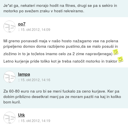
Je*at ga, nekateri morajo hodit na fitnes, drugi se pa s sekiro in
motorko po svežem zraku v hosti rekreiramo.
oo7
::
15. okt 2012, 14:09
Mi gremo ponavadi maja v našo hosto nažagamo vse na polena
pripeljemo domov doma razbijemo pustimo,da se malo posuši in
zložimo in to je to(letos imamo celo za 2 zime napravljenega)
Letno kurjenje pride toliko kot je treba natočit motorko in traktor
lampa
::
15. okt 2012, 14:16
Za 60-80 euro na uro bi se meni fuckalo za ceno kurjave. Ker pa
dobim priblizno desetkrat manj pa ze moram paziti na kaj in koliko
bom kuril.
Utk
::
15. okt 2012, 14:19