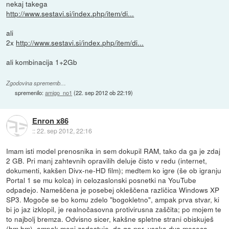
nekaj takega
http://www.sestavi.si/index.php/item/di...
ali
2x
http://www.sestavi.si/index.php/item/di...
ali kombinacija 1+2Gb
Zgodovina sprememb…
spremenilo:
amigo_no1
(
22. sep 2012 ob 22:19
)
Enron x86
::
22. sep 2012, 22:16
Imam isti model prenosnika in sem dokupil RAM, tako da ga je zdaj
2 GB. Pri manj zahtevnih opravilih deluje čisto v redu (internet,
dokumenti, kakšen Divx-ne-HD film); medtem ko igre (še ob igranju
Portal 1 se mu kolca) in celozaslonski posnetki na YouTube
odpadejo. Nameščena je posebej okleščena različica Windows XP
SP3. Mogoče se bo komu zdelo "bogokletno", ampak prva stvar, ki
bi jo jaz izklopil, je realnočasovna protivirusna zaščita; po mojem te
to najbolj bremza. Odvisno sicer, kakšne spletne strani obiskuješ
(hm hm), ampak meni zadostuje, da ga npr. vsaka dva meseca