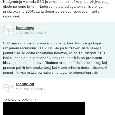
Nadgradnja v smislu SSD je z moje strani težko priporočljiva, vsaj
glede na cene le-teh. Nadgradnja v predlaganem smislu bi ga
prišla okvirno 200€, za ta denar pa se dobi spodoben rabljen
računalnik.
Icematxyz
::
22. sep 2012, 23:05
SSD ima svojo ceno v vsakem primeru, torej tudi, če ga kupiš v
rabljenem računalniku za 200E. Je pa to zraven sistemskega
pomnilnika še edina racionalna naložba, če se želi vlagati. SSD
lahko kasneje tudi preneseš v nov računalnik in pa predvsem
bistvo je to, da je ta nova "dodana vrednost" dejansko nekaj, kaj
prinese pohitritev, enako torej kot v tem primeru dodan sistemski
pomnilnik, vse ostalo pa načeloma tega ne prinese/upraviči.
technolog
::
22. sep 2012, 23:08
To je tvoj problem: :)