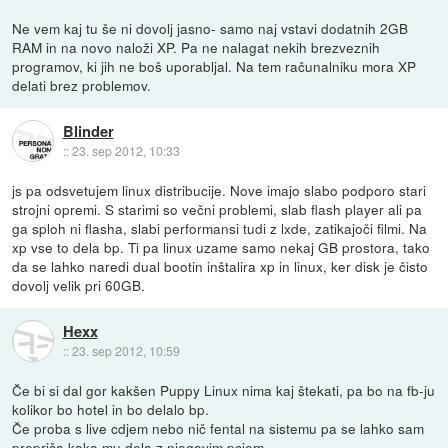
Ne vem kaj tu še ni dovolj jasno- samo naj vstavi dodatnih 2GB
RAM in na novo naloži XP. Pa ne nalagat nekih brezveznih
programov, ki jih ne boš uporabljal. Na tem računalniku mora XP
delati brez problemov.
Blinder
::
23. sep 2012, 10:33
js pa odsvetujem linux distribucije. Nove imajo slabo podporo stari
strojni opremi. S starimi so večni problemi, slab flash player ali pa
ga sploh ni flasha, slabi performansi tudi z lxde, zatikajoči filmi. Na
xp vse to dela bp. Ti pa linux uzame samo nekaj GB prostora, tako
da se lahko naredi dual bootin inštalira xp in linux, ker disk je čisto
dovolj velik pri 60GB.
Hexx
::
23. sep 2012, 10:59
Če bi si dal gor kakšen Puppy Linux nima kaj štekati, pa bo na fb-ju
kolikor bo hotel in bo delalo bp.
Če proba s live cdjem nebo nič fental na sistemu pa se lahko sam
prepriča kako mu dela z njegovim pcjem.