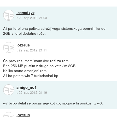
Icematxyz
::
22. sep 2012, 21:03
Ali pa torej ena palčka združljivega sistemskega pomnilnika do
2GB v torej dodatno režo.
jozerus
::
22. sep 2012, 21:11
Če prav razumem imam dve reži za ram
Eno 256 MB pustim v druga pa vstavim 2GB
Koliko stane omenjeni ram
Ali bo potem win 7 funkcioniral bp
amigo_no1
::
22. sep 2012, 21:19
w7 bi bo delal še počasneje kot xp, mogoče bi poskusil z w8.
jozerus