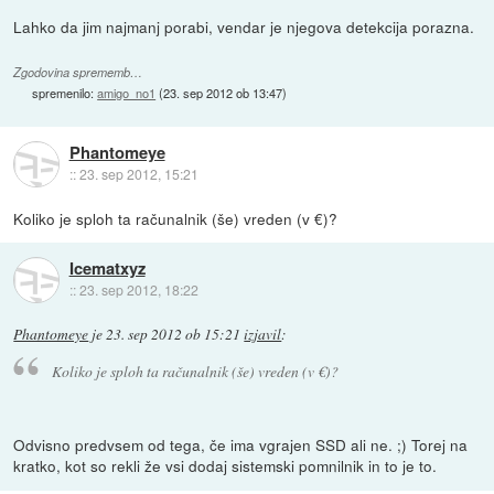
Lahko da jim najmanj porabi, vendar je njegova detekcija porazna.
Zgodovina sprememb…
spremenilo:
amigo_no1
(
23. sep 2012 ob 13:47
)
Phantomeye
::
23. sep 2012, 15:21
Koliko je sploh ta računalnik (še) vreden (v €)?
Icematxyz
::
23. sep 2012, 18:22
Phantomeye
je
23. sep 2012 ob 15:21
izjavil
:
Koliko je sploh ta računalnik (še) vreden (v €)?
Odvisno predvsem od tega, če ima vgrajen SSD ali ne. ;) Torej na
kratko, kot so rekli že vsi dodaj sistemski pomnilnik in to je to.