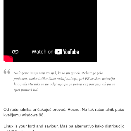
Naložene imem win xp sp3, ki so mi začeli štekat( je zelo
počasen, vsake toliko časa nekaj nalaga, pri FB se skoz ustavlja
kao neki vtičniki se ne odzivajo pa je poten čez par min ok pa se
spet ponovi itd.
Od računalnika pričakuješ preveč. Resno. Na tak računalnik paše
kvečjemu windows 98.
Linux is your lord and saviour. Maš pa alternativo kako distribucijo