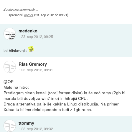
Zgodovina sprememb…
spremenil:
opeter
(
23. sep 2012 ob 09:21
)
medenko
::
23. sep 2012, 09:25
lol bliskovnik
Rias Gremory
::
23. sep 2012, 09:31
@OP
Malo na hitro:
Predlagam clean install (torej format diska) in še več rama (2gb bi
moralo biti dovolj za win7 imo) in hitrejši CPU.
Druga alternativa pa je še kakšna Linux distribucija. Na primer
Xubuntu bi imo delal spodobno tudi z 1gb rama.
ttommy
::
23. sep 2012, 09:32