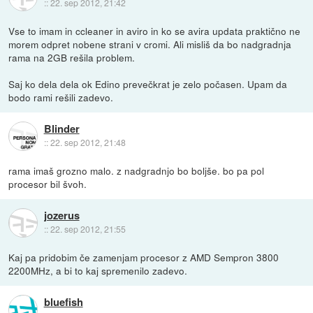
::
22. sep 2012, 21:42
Vse to imam in ccleaner in aviro in ko se avira updata praktično ne
morem odpret nobene strani v cromi. Ali misliš da bo nadgradnja
rama na 2GB rešila problem.
Saj ko dela dela ok Edino prevečkrat je zelo počasen. Upam da
bodo rami rešili zadevo.
Blinder
::
22. sep 2012, 21:48
rama imaš grozno malo. z nadgradnjo bo boljše. bo pa pol
procesor bil švoh.
jozerus
::
22. sep 2012, 21:55
Kaj pa pridobim če zamenjam procesor z AMD Sempron 3800
2200MHz, a bi to kaj spremenilo zadevo.
bluefish