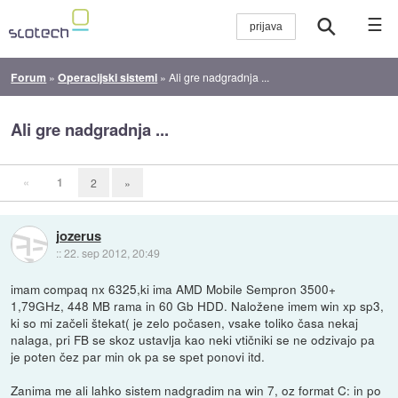
☰
Forum
»
Operacijski sistemi
»
Ali gre nadgradnja ...
Ali gre nadgradnja ...
«
1
2
»
jozerus
::
22. sep 2012, 20:49
imam compaq nx 6325,ki ima AMD Mobile Sempron 3500+
1,79GHz, 448 MB rama in 60 Gb HDD. Naložene imem win xp sp3,
ki so mi začeli štekat( je zelo počasen, vsake toliko časa nekaj
nalaga, pri FB se skoz ustavlja kao neki vtičniki se ne odzivajo pa
je poten čez par min ok pa se spet ponovi itd.
Zanima me ali lahko sistem nadgradim na win 7, oz format C: in po