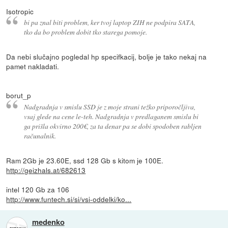
Isotropic
bi pa znal biti problem, ker tvoj laptop ZIH ne podpira SATA,
tko da bo problem dobit tko starega pomoje.
Da nebi slučajno pogledal hp specifkacij, bolje je tako nekaj na
pamet nakladati.
borut_p
Nadgradnja v smislu SSD je z moje strani težko priporočljiva,
vsaj glede na cene le-teh. Nadgradnja v predlaganem smislu bi
ga prišla okvirno 200€, za ta denar pa se dobi spodoben rabljen
računalnik.
Ram 2Gb je 23.60E, ssd 128 Gb s kitom je 100E.
http://geizhals.at/682613
intel 120 Gb za 106
http://www.funtech.si/si/vsi-oddelki/ko...
medenko