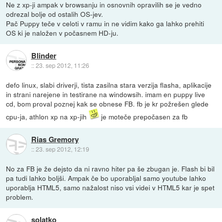
Ne z xp-ji ampak v browsanju in osnovnih opravilih se je vedno
odrezal bolje od ostalih OS-jev.
Pač Puppy teče v celoti v ramu in ne vidim kako ga lahko prehiti
OS ki je naložen v počasnem HD-ju.
Blinder
::
23. sep 2012, 11:26
defo linux, slabi driverji, tista zasilna stara verzija flasha, aplikacije
in strani narejene in testirane na windowsih. imam en puppy live
cd, bom proval poznej kak se obnese FB. fb je kr požrešen glede
cpu-ja, athlon xp na xp-jih
je moteče prepočasen za fb
Rias Gremory
::
23. sep 2012, 12:19
No za FB je že dejsto da ni ravno hiter pa še zbugan je. Flash bi bil
pa tudi lahko boljši. Ampak če bo uporabljal samo youtube lahko
uporablja HTML5, samo nažalost niso vsi videi v HTML5 kar je spet
problem.
solatko