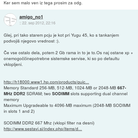
Ker sem malo ven iz tega prosim za odg.
amigo_no1
::
22. sep 2012, 22:16
Glej, pri tako starem pcju je kot pri Yugu 45, ko s tankanjem
podvojiš njegovo vrednost :).
Če vse ostalo dela, potem 2 Gb rama in to je to.Os naj ostane xp +
onemogoččinepotrebne sistemske servise, ki so po defaultu
vklopljeni.
http://h18000.www1.hp.com/products/quic...
Memory Standard 256-MB, 512-MB, 1024-MB or 2048-MB
667-
SDRAM; two
slots supporting dual channel
MHz
DDR2
SODIMM
memory
Maximum Upgradeable to 4096-MB maximum (2048-MB SODIMM
in slots 1 and 2)
SODIMM DDR2 667 Mhz (vklopi filter na desni)
http://www.sestavi.si/index.php/items/d...