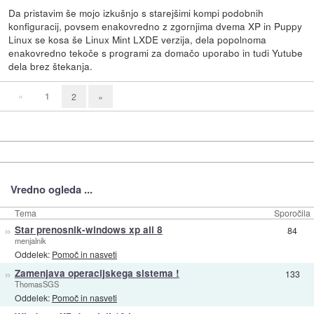
Da pristavim še mojo izkušnjo s starejšimi kompi podobnih
konfiguracij, povsem enakovredno z zgornjima dvema XP in Puppy
Linux se kosa še Linux Mint LXDE verzija, dela popolnoma
enakovredno tekoče s programi za domačo uporabo in tudi Yutube
dela brez štekanja.
«
1
2
»
Vredno ogleda ...
Tema
Sporočila
»
Star prenosnik-windows xp ali 8
84
menjalnik
Oddelek:
Pomoč in nasveti
»
Zamenjava operacijskega sistema !
133
ThomasSGS
Oddelek:
Pomoč in nasveti