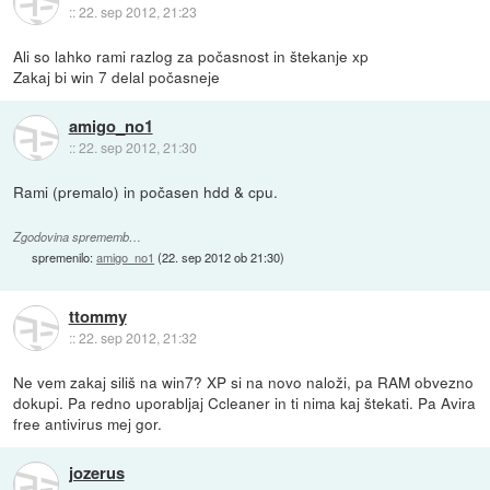
::
22. sep 2012, 21:23
Ali so lahko rami razlog za počasnost in štekanje xp
Zakaj bi win 7 delal počasneje
amigo_no1
::
22. sep 2012, 21:30
Rami (premalo) in počasen hdd & cpu.
Zgodovina sprememb…
spremenilo:
amigo_no1
(
22. sep 2012 ob 21:30
)
ttommy
::
22. sep 2012, 21:32
Ne vem zakaj siliš na win7? XP si na novo naloži, pa RAM obvezno
dokupi. Pa redno uporabljaj Ccleaner in ti nima kaj štekati. Pa Avira
free antivirus mej gor.
jozerus