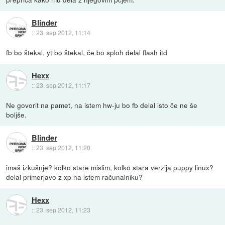
Blinder
::
23. sep 2012, 11:14
fb bo štekal, yt bo štekal, če bo sploh delal flash itd
Hexx
::
23. sep 2012, 11:17
Ne govorit na pamet, na istem hw-ju bo fb delal isto če ne še
boljše.
Blinder
::
23. sep 2012, 11:20
imaš izkušnje? kolko stare mislim, kolko stara verzija puppy linux?
delal primerjavo z xp na istem računalniku?
Hexx
::
23. sep 2012, 11:23