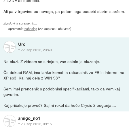
z LXDE ali openbox.
Ali pa v trgovino po novega, pa potem tega podariš starim staršem.
Zgodovina sprememb…
spremenil:
technolog
(
22. sep 2012 ob 23:15
)
Urc
::
22. sep 2012, 23:49
Ne bluzi. Z videom se strinjam, vse ostalo je bluzenje.
Če dokupi RAM, ima lahko komot ta računalnik za FB in internet na
XP sp3. Kaj naj dela z WIN 98?
Sem imel prenosnik s podobnimi specifikacijami, tako da vem kaj
govorim.
Kaj pričakuje preveč? Saj ni rekel da hoče Crysis 2 poganjat...
amigo_no1
::
23. sep 2012, 09:15