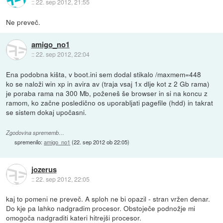
::
22. sep 2012, 21:55
Ne preveč.
amigo_no1
::
22. sep 2012, 22:04
Ena podobna kišta, v boot.ini sem dodal stikalo /maxmem=448
ko se naloži win xp in avira av (traja vsaj 1x dlje kot z 2 Gb rama)
je poraba rama na 300 Mb, poženeš še browser in si na koncu z
ramom, ko začne posledično os uporabljati pagefile (hdd) in takrat
se sistem dokaj upočasni.
Zgodovina sprememb…
spremenilo:
amigo_no1
(
22. sep 2012 ob 22:05
)
jozerus
::
22. sep 2012, 22:05
kaj to pomeni ne preveč. A sploh ne bi opazil - stran vržen denar.
Do kje pa lahko nadgradim procesor. Obstoječe podnožje mi
omogoča nadgraditi kateri hitrejši procesor.