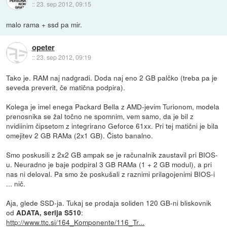
::
23. sep 2012, 09:15
malo rama + ssd pa mir.
opeter
::
23. sep 2012, 09:19
Tako je. RAM naj nadgradi. Doda naj eno 2 GB palčko (treba pa je
seveda preverit, če matična podpira).
Kolega je imel enega Packard Bella z AMD-jevim Turionom, modela
prenosnika se žal točno ne spomnim, vem samo, da je bil z
nvidiinim čipsetom z integrirano Geforce 61xx. Pri tej matični je bila
omejitev 2 GB RAMa (2x1 GB). Čisto banalno.
Smo poskusili z 2x2 GB ampak se je računalnik zaustavil pri BIOS-
u. Neuradno je baje podpiral 3 GB RAMa (1 + 2 GB modul), a pri
nas ni deloval. Pa smo že poskušali z raznimi prilagojenimi BIOS-i
... nič.
Aja, glede SSD-ja. Tukaj se prodaja soliden 120 GB-ni bliskovnik
od
:
ADATA, serija S510
http://www.ttc.si/164_Komponente/116_Tr...