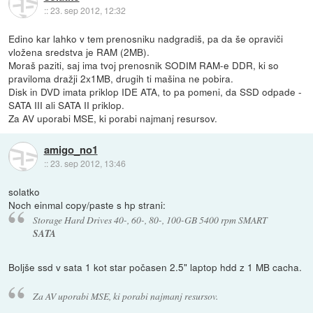
::
23. sep 2012, 12:32
Edino kar lahko v tem prenosniku nadgradiš, pa da še opraviči
vložena sredstva je RAM (2MB).
Moraš paziti, saj ima tvoj prenosnik SODIM RAM-e DDR, ki so
praviloma dražji 2x1MB, drugih ti mašina ne pobira.
Disk in DVD imata priklop IDE ATA, to pa pomeni, da SSD odpade -
SATA III ali SATA II priklop.
Za AV uporabi MSE, ki porabi najmanj resursov.
amigo_no1
::
23. sep 2012, 13:46
solatko
Noch einmal copy/paste s hp strani:
Storage Hard Drives 40-, 60-, 80-, 100-GB 5400 rpm SMART
SATA
Boljše ssd v sata 1 kot star počasen 2.5" laptop hdd z 1 MB cacha.
Za AV uporabi MSE, ki porabi najmanj resursov.