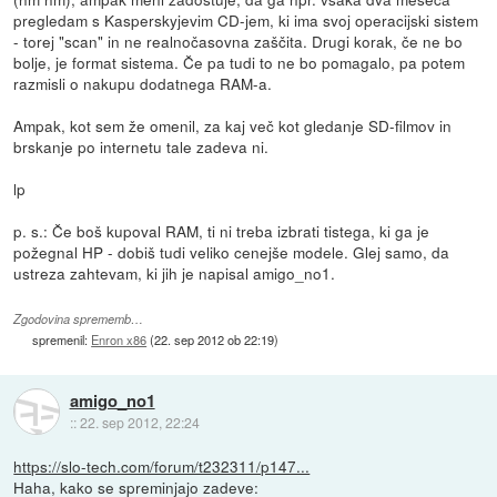
pregledam s Kasperskyjevim CD-jem, ki ima svoj operacijski sistem
- torej "scan" in ne realnočasovna zaščita. Drugi korak, če ne bo
bolje, je format sistema. Če pa tudi to ne bo pomagalo, pa potem
razmisli o nakupu dodatnega RAM-a.
Ampak, kot sem že omenil, za kaj več kot gledanje SD-filmov in
brskanje po internetu tale zadeva ni.
lp
p. s.: Če boš kupoval RAM, ti ni treba izbrati tistega, ki ga je
požegnal HP - dobiš tudi veliko cenejše modele. Glej samo, da
ustreza zahtevam, ki jih je napisal amigo_no1.
Zgodovina sprememb…
spremenil:
Enron x86
(
22. sep 2012 ob 22:19
)
amigo_no1
::
22. sep 2012, 22:24
https://slo-tech.com/forum/t232311/p147...
Haha, kako se spreminjajo zadeve: