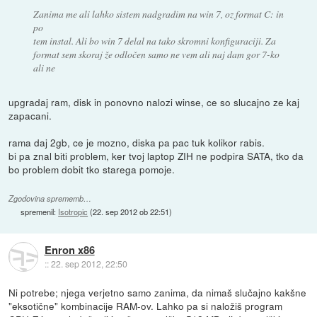
Zanima me ali lahko sistem nadgradim na win 7, oz format C: in
po
tem instal. Ali bo win 7 delal na tako skromni konfiguraciji. Za
format sem skoraj že odločen samo ne vem ali naj dam gor 7-ko
ali ne
upgradaj ram, disk in ponovno nalozi winse, ce so slucajno ze kaj
zapacani.
rama daj 2gb, ce je mozno, diska pa pac tuk kolikor rabis.
bi pa znal biti problem, ker tvoj laptop ZIH ne podpira SATA, tko da
bo problem dobit tko starega pomoje.
Zgodovina sprememb…
spremenil:
Isotropic
(
22. sep 2012 ob 22:51
)
Enron x86
::
22. sep 2012, 22:50
Ni potrebe; njega verjetno samo zanima, da nimaš slučajno kakšne
"eksotične" kombinacije RAM-ov. Lahko pa si naložiš program