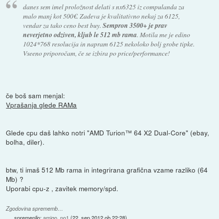
danes sem imel proložnost delati s nx6325 iz compulanda za
malo manj kot 500€. Zadeva je kvalitativno nekaj za 6125,
vendar za tako ceno best buy.
Sempron 3500+ je prav
neverjetno odziven, kljub le 512 mb rama
. Motila me je edino
1024*768 resolucija in napram 6125 nekoloko bolj grobe tipke.
Vseeno priporočam, če se izbira po price/performance!
če boš sam menjal:
Vprašanja glede RAMa
Glede cpu daš lahko notri "AMD Turion™ 64 X2 Dual-Core" (ebay,
bolha, diler).
btw, ti imaš 512 Mb rama in integrirana grafična vzame razliko (64
Mb) ?
Uporabi cpu-z , zavitek memory/spd.
Zgodovina sprememb…
spremenilo:
amigo_no1
(
22. sep 2012 ob 22:28
)