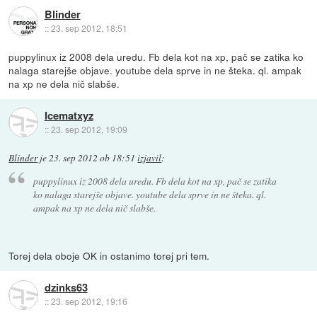
Blinder
::
23. sep 2012, 18:51
puppylinux iz 2008 dela uredu. Fb dela kot na xp, pač se zatika ko
nalaga starejše objave. youtube dela sprve in ne šteka. ql. ampak
na xp ne dela nič slabše.
Icematxyz
::
23. sep 2012, 19:09
Blinder
je
23. sep 2012 ob 18:51
izjavil
:
puppylinux iz 2008 dela uredu. Fb dela kot na xp, pač se zatika
ko nalaga starejše objave. youtube dela sprve in ne šteka. ql.
ampak na xp ne dela nič slabše.
Torej dela oboje OK in ostanimo torej pri tem.
dzinks63
::
23. sep 2012, 19:16