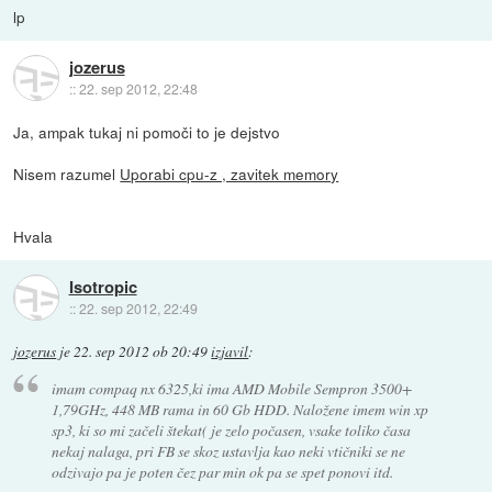
lp
jozerus
::
22. sep 2012, 22:48
Ja, ampak tukaj ni pomoči to je dejstvo
Nisem razumel
Uporabi cpu-z , zavitek memory
Hvala
Isotropic
::
22. sep 2012, 22:49
jozerus
je
22. sep 2012 ob 20:49
izjavil
:
imam compaq nx 6325,ki ima AMD Mobile Sempron 3500+
1,79GHz, 448 MB rama in 60 Gb HDD. Naložene imem win xp
sp3, ki so mi začeli štekat( je zelo počasen, vsake toliko časa
nekaj nalaga, pri FB se skoz ustavlja kao neki vtičniki se ne
odzivajo pa je poten čez par min ok pa se spet ponovi itd.