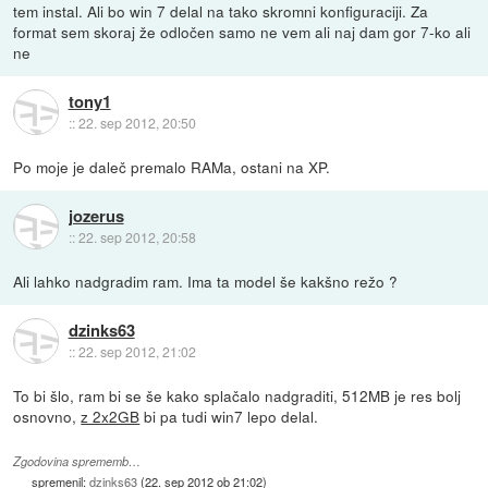
tem instal. Ali bo win 7 delal na tako skromni konfiguraciji. Za
format sem skoraj že odločen samo ne vem ali naj dam gor 7-ko ali
ne
tony1
::
22. sep 2012, 20:50
Po moje je daleč premalo RAMa, ostani na XP.
jozerus
::
22. sep 2012, 20:58
Ali lahko nadgradim ram. Ima ta model še kakšno režo ?
dzinks63
::
22. sep 2012, 21:02
To bi šlo, ram bi se še kako splačalo nadgraditi, 512MB je res bolj
osnovno,
z 2x2GB
bi pa tudi win7 lepo delal.
Zgodovina sprememb…
spremenil:
dzinks63
(
22. sep 2012 ob 21:02
)