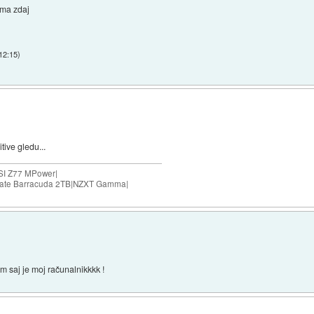
ima zdaj
 12:15
)
ive gledu...
SI Z77 MPower|
agate Barracuda 2TB|NZXT Gamma|
m saj je moj računalnikkkk !