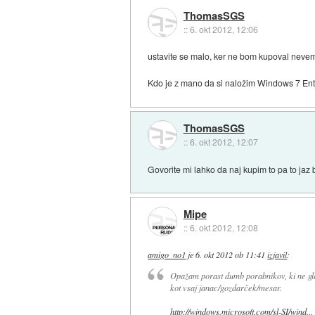
ThomasSGS
::
6. okt 2012, 12:06
ustavite se malo, ker ne bom kupoval nevem
Kdo je z mano da si naložim Windows 7 Ente
ThomasSGS
::
6. okt 2012, 12:07
Govorite mi lahko da naj kupim to pa to j
Mipe
::
6. okt 2012, 12:08
amigo_no1
je
6. okt 2012 ob 11:41
izjavil
:
Opažam porast dumb porabnikov, ki ne gled
kot vsaj janac/gozdarček/mesar.
http://windows.microsoft.com/sl-SI/wind...