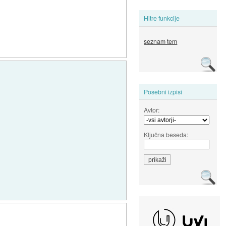
Hitre funkcije
seznam tem
Posebni izpisi
Avtor:
Ključna beseda: