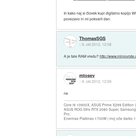
In kako naj si človek kupi digitalno kopijo 
povezavo in mi pokvaril dan.
ThomasSGS
::
6. okt 2012, 12:08
A je tale RAM vredu?
http://www.mimovrste.
mtosev
::
6. okt 2012, 12:09
ne
Core i9 10900X, ASUS Prime X299 Edition 
ASUS ROG Strix RTX 2080 Super, Samsung
Pro,
Enermax Platimax 1700W | moj oče darko 