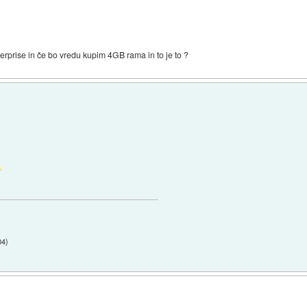
rprise in če bo vredu kupim 4GB rama in to je to ?
04
)