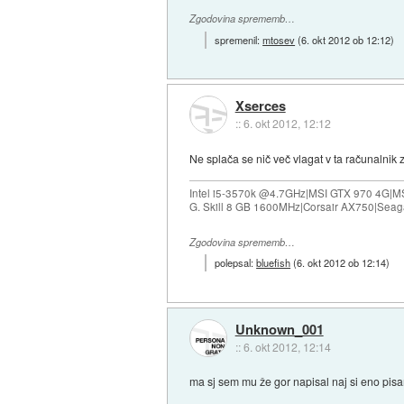
Zgodovina sprememb…
spremenil:
mtosev
(
6. okt 2012 ob 12:12
)
Xserces
::
6. okt 2012, 12:12
Ne splača se nič več vlagat v ta računalnik
Intel i5-3570k @4.7GHz|MSI GTX 970 4G|M
G. Skill 8 GB 1600MHz|Corsair AX750|Se
Zgodovina sprememb…
polepsal:
bluefish
(
6. okt 2012 ob 12:14
)
Unknown_001
::
6. okt 2012, 12:14
ma sj sem mu že gor napisal naj si eno pisa