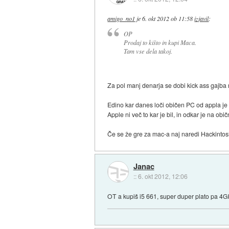
amigo_no1
je
6. okt 2012 ob 11:58
izjavil
:
OP
Prodaj to kišto in kupi Maca.
Tam vse dela takoj.
Za pol manj denarja se dobi kick ass gajb
Edino kar danes loči običen PC od appla je
Apple ni več to kar je bil, in odkar je na o
Če se že gre za mac-a naj naredi Hackintos
Janac
::
6. okt 2012, 12:06
OT a kupiš i5 661, super duper plato pa 4G