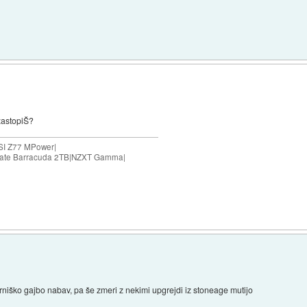
 zastopiŠ?
SI Z77 MPower|
agate Barracuda 2TB|NZXT Gamma|
rniško gajbo nabav, pa še zmeri z nekimi upgrejdi iz stoneage mutijo