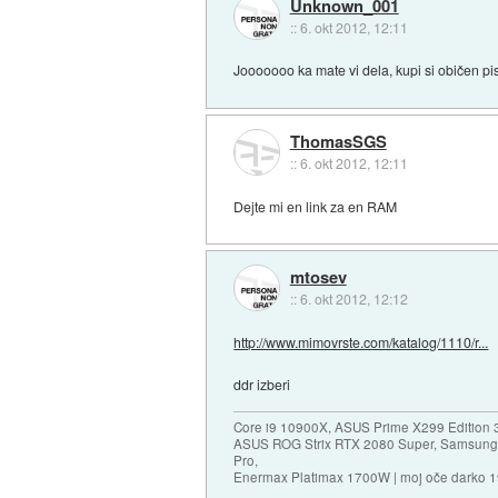
Unknown_001
::
6. okt 2012, 12:11
Jooooooo ka mate vi dela, kupi si običen pis
ThomasSGS
::
6. okt 2012, 12:11
Dejte mi en link za en RAM
mtosev
::
6. okt 2012, 12:12
http://www.mimovrste.com/katalog/1110/r...
ddr izberi
Core i9 10900X, ASUS Prime X299 Edition 
ASUS ROG Strix RTX 2080 Super, Samsung
Pro,
Enermax Platimax 1700W | moj oče darko 