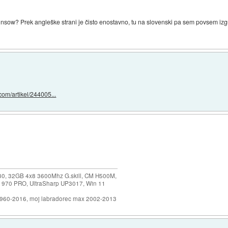
Winsow? Prek angleške strani je čisto enostavno, tu na slovenski pa sem povsem izgub
com/artikel/244005...
30, 32GB 4x8 3600Mhz G.skill, CM H500M,
 970 PRO, UltraSharp UP3017, Win 11
1960-2016, moj labradorec max 2002-2013