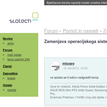
Spletne strani začele streči oglase za agente
Forum
»
Pomoč in nasveti
»
Z
Novice
Zamenjava operacijskega sist
arhiv
Forum
mali oglasi
teme zadnjih 24h
mtosev
Članki
::
6. okt 2012, 12:02
Zaposlitve
ne splača se ti edino nadgraditi komp
brskaj
Ostalo
Core i9 10900X, ASUS Prime X299 Edition 
pravila
ASUS ROG Strix RTX 2080 Super, Samsung
Pro,
Enermax Platimax 1700W | moj oče darko 