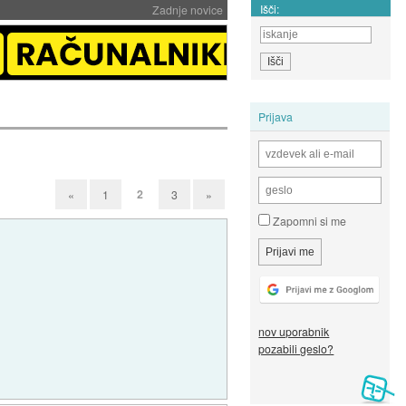
Išči:
Zadnje novice
Prijava
2
«
1
3
»
Zapomni si me
nov uporabnik
pozabili geslo?