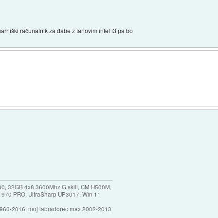
arniški računalnik za đabe z tanovim intel i3 pa bo
30, 32GB 4x8 3600Mhz G.skill, CM H500M,
 970 PRO, UltraSharp UP3017, Win 11
1960-2016, moj labradorec max 2002-2013