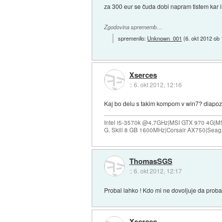
za 300 eur se čuda dobi napram tistem kar 
Zgodovina sprememb…
spremenilo:
Unknown_001
(
6. okt 2012 ob
Xserces
::
6. okt 2012, 12:16
Kaj bo delu s takim kompom v win7? diapozit
Intel i5-3570k @4.7GHz|MSI GTX 970 4G|M
G. Skill 8 GB 1600MHz|Corsair AX750|Se
ThomasSGS
::
6. okt 2012, 12:17
Probal lahko ! Kdo mi ne dovoljuje da proba
Xserces