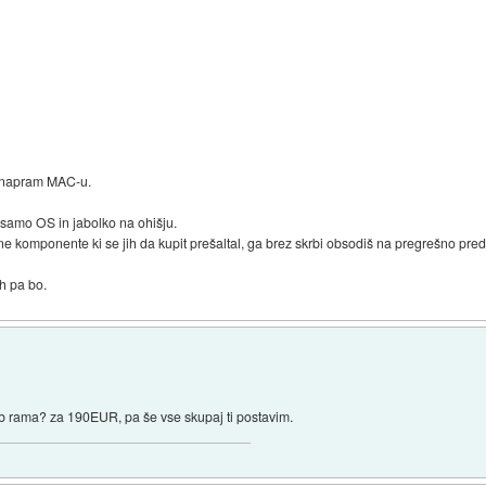
a napram MAC-u.
 samo OS in jabolko na ohišju.
bične komponente ki se jih da kupit prešaltal, ga brez skrbi obsodiš na pregrešno pre
h pa bo.
b rama? za 190EUR, pa še vse skupaj ti postavim.