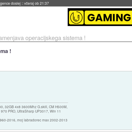
 umetne inteligence
::
včeraj ob 21:23
amenjava operacijskega sistema !
ema !
30, 32GB 4x8 3600Mhz G.skill, CM H500M,
 970 PRO, UltraSharp UP3017, Win 11
1960-2016, moj labradorec max 2002-2013