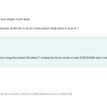
 kok dragih novih škatl
rprise za 90-dni in če bo vredu kupim 4GB rama in to je to ?
az bom mogoče probal Windwos 7 enterprise če bo vredu si sam 2GB RAMA dam note
e na to dejstvo, potem ko dobijo pameten nasvet trolajo bolj