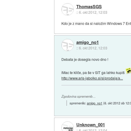
ThomasSGS
::
6. okt 2012, 12:03
Kdo je z mano da si naložim Windows 7 Ente
amigo_no1
::
6. okt 2012, 12:03
Debata je dosegla novo dno !
iMac te kliče, pa še v SIT ga lahko kupiš
http://www.aris-jabolko.si/si/prodaja/a...
Zgodovina sprememb…
spremenilo:
amigo_no1
(
6. okt 2012 ob 12:
Unknown_001
::
6. okt 2012, 12:04