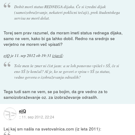
Dobit morš status REDNEGA dijaka. Če si izredni dijak
(samoizobraževanje, nekateri poklicni tečaji), prek študentskega
servisa ne morš delat.
Torej sem prav razumel, da moram imeti status rednega dijaka,
samo ne vem, kako bi ga lahko dobil. Redno na srednjo se
verjetno ne morem več vpisati?
ejQ
je
11. sep 2012 ob 19:31
izjavil
:
Tole men še zmer ni čist jasn: a se loh ponovno vpišeš v SŠ, če si
eno SŠ že končal? Al je, ko se govori o vpisu v SŠ za status,
vedno govora o izobraževanju odraslih?
Tega tudi sam ne vem, se pa bojim, da gre vedno za to
samoizobraževanje oz. za izobraževanje odraslih.
ejQ
::
11. sep 2012, 22:24
Lej kaj sm našla na svetovalnica.com (iz leta 2011):