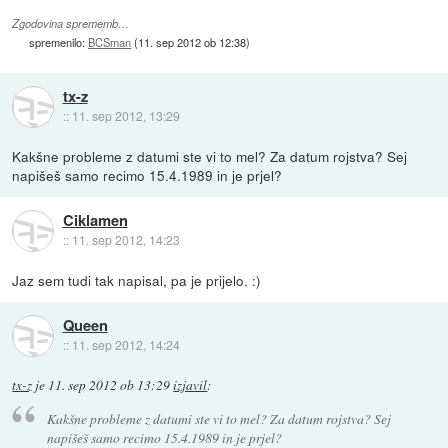
Zgodovina sprememb…
spremenilo:
BCSman
(
11. sep 2012 ob 12:38
)
tx-z
::
11. sep 2012, 13:29
Kakšne probleme z datumi ste vi to mel? Za datum rojstva? Sej
napišeš samo recimo 15.4.1989 in je prjel?
Ciklamen
::
11. sep 2012, 14:23
Jaz sem tudi tak napisal, pa je prijelo. :)
Queen
::
11. sep 2012, 14:24
tx-z
je
11. sep 2012 ob 13:29
izjavil
:
Kakšne probleme z datumi ste vi to mel? Za datum rojstva? Sej
napišeš samo recimo 15.4.1989 in je prjel?