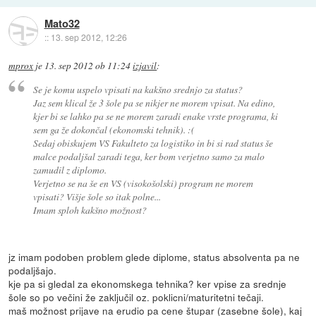
Mato32
::
13. sep 2012, 12:26
mprox
je
13. sep 2012 ob 11:24
izjavil
:
Se je komu uspelo vpisati na kakšno srednjo za status?
Jaz sem klical že 3 šole pa se nikjer ne morem vpisat. Na edino,
kjer bi se lahko pa se ne morem zaradi enake vrste programa, ki
sem ga že dokončal (ekonomski tehnik). :(
Sedaj obiskujem VS Fakulteto za logistiko in bi si rad status še
malce podaljšal zaradi tega, ker bom verjetno samo za malo
zamudil z diplomo.
Verjetno se na še en VS (visokošolski) program ne morem
vpisati? Višje šole so itak polne...
Imam sploh kakšno možnost?
jz imam podoben problem glede diplome, status absolventa pa ne
podaljšajo.
kje pa si gledal za ekonomskega tehnika? ker vpise za srednje
šole so po večini že zaključil oz. poklicni/maturitetni tečaji.
maš možnost prijave na erudio pa cene štupar (zasebne šole), kaj