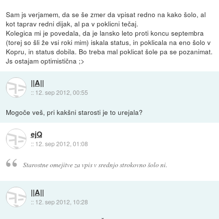
Sam js verjamem, da se še zmer da vpisat redno na kako šolo, al
kot taprav redni dijak, al pa v poklicni tečaj.
Kolegica mi je povedala, da je lansko leto proti koncu septembra
(torej so šli že vsi roki mim) iskala status, in poklicala na eno šolo v
Kopru, in status dobila. Bo treba mal poklicat šole pa se pozanimat.
Js ostajam optimistična ;>
||A||
::
12. sep 2012, 00:55
Mogoče veš, pri kakšni starosti je to urejala?
ejQ
::
12. sep 2012, 01:08
Starostne omejitve za vpis v srednjo strokovno šolo ni.
||A||
::
12. sep 2012, 10:28