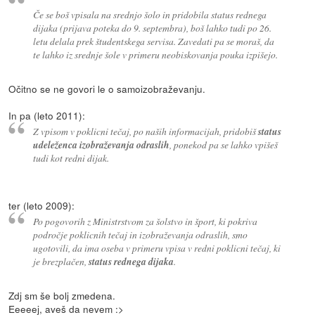
Če se boš vpisala na srednjo šolo in pridobila status rednega
dijaka (prijava poteka do 9. septembra), boš lahko tudi po 26.
letu delala prek študentskega servisa. Zavedati pa se moraš, da
te lahko iz srednje šole v primeru neobiskovanja pouka izpišejo.
Očitno se ne govori le o samoizobraževanju.
In pa (leto 2011):
Z vpisom v poklicni tečaj, po naših informacijah, pridobiš
status
udeleženca izobraževanja odraslih
, ponekod pa se lahko vpišeš
tudi kot redni dijak.
ter (leto 2009):
Po pogovorih z Ministrstvom za šolstvo in šport, ki pokriva
področje poklicnih tečaj in izobraževanja odraslih, smo
ugotovili, da ima oseba v primeru vpisa v redni poklicni tečaj, ki
je brezplačen,
status rednega dijaka
.
Zdj sm še bolj zmedena.
Eeeeej, aveš da nevem :>