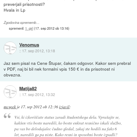
preverjali prisotnosti?
Hvala in Lp
Zgodovina sprememb…
spremenil:
1_girl
(
17. sep 2012 ob 13:16
)
Venomus
::
17. sep 2012, 13:18
Jaz sem pisal na Cene Štupar, čakam odgovor. Kakor sem prebral
v PDF, naj bi bil nek formalni vpis 150 € in da prisotnost ni
obvezna.
Matija82
::
17. sep 2012, 13:32
mcgeek
je
17. sep 2012 ob 12:36
izjavil
:
Vsi, ki izkoriščate status zaradi študentskega dela. Vprašajte se,
kakšen vtis boste naredili, ko boste enkrat resnično iskali službo,
pa vas bo delodajalec čudno gledal, zakaj ste hodili na faks 6
let, naredili ga pa niste. Kako resni in sposobni boste izpadli?