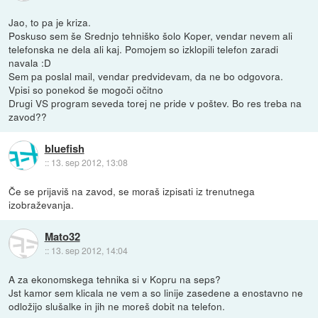
Jao, to pa je kriza.
Poskuso sem še Srednjo tehniško šolo Koper, vendar nevem ali
telefonska ne dela ali kaj. Pomojem so izklopili telefon zaradi
navala :D
Sem pa poslal mail, vendar predvidevam, da ne bo odgovora.
Vpisi so ponekod še mogoči očitno
Drugi VS program seveda torej ne pride v poštev. Bo res treba na
zavod??
bluefish
::
13. sep 2012, 13:08
Če se prijaviš na zavod, se moraš izpisati iz trenutnega
izobraževanja.
Mato32
::
13. sep 2012, 14:04
A za ekonomskega tehnika si v Kopru na seps?
Jst kamor sem klicala ne vem a so linije zasedene a enostavno ne
odložijo slušalke in jih ne moreš dobit na telefon.