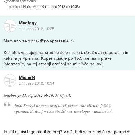
Zgodovina sprememb…
predlagal izbris:
MisterR
(
11. sep 2012 ob 10:33
)
MadIggy
::
11. sep 2012, 10:25
Mam eno zelo praktično vprašanje. :)
Kej letos vpisujejo na srednje šole oz. to izobraževanje odraslih in
kakšna je vpisnina. Koper vpisuje po 15.9. če mam prave
informacije, na tej srednji grafični se mi nihče ne javi.
MisterR
::
11. sep 2012, 10:34
tonebbb
je
11. sep 2012 ob 10:04
izjavil
:
Jaoo RockyS ne vem zakaj lažeš, ker sm zdle klicu in je 60€
vpisnina. Zastonj me kle strašiš web developer wannabe lol
In zakaj nisi tega storil že prej? Vidiš, tudi sam znaš če se potrudiš.