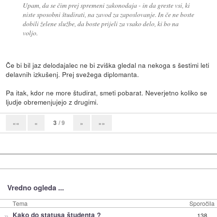
Upam, da se čim prej spremeni zakonodaja - in da greste vsi, ki
niste sposobni študirati, na zavod za zaposlovanje. In če ne boste
dobili želene službe, da boste prijeli za vsako delo, ki bo na
voljo.
Če bi bil jaz delodajalec ne bi zviška gledal na nekoga s šestimi leti
delavnih izkušenj. Prej svežega diplomanta.
Pa itak, kdor ne more študirat, smeti pobarat. Neverjetno koliko se
ljudje obremenjujejo z drugimi.
3
/ 9
««
«
»
»»
Vredno ogleda ...
Tema
Sporočila
»
Kako do statusa študenta ?
138