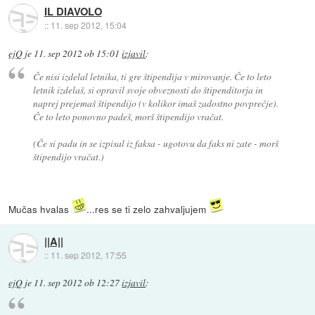
IL DIAVOLO
::
11. sep 2012, 15:04
ejQ
je
11. sep 2012 ob 15:01
izjavil
:
Če nisi izdelal letnika, ti gre štipendija v mirovanje. Če to leto
letnik izdelaš, si opravil svoje obveznosti do štipenditorja in
naprej prejemaš štipendijo (v kolikor imaš zadostno povprečje).
Če to leto ponovno padeš, morš štipendijo vračat.
(Če si padu in se izpisal iz faksa - ugotovu da faks ni zate - morš
štipendijo vračat.)
Mučas hvalas
...res se ti zelo zahvaljujem
||A||
::
11. sep 2012, 17:55
ejQ
je
11. sep 2012 ob 12:27
izjavil
: