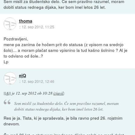
Sem mislil za študentsko delo. Če sem pravilno razumel, moram
dobiti status rednega dijaka, ker bom imel letos 26 let.
thoma
::
12. sep 2012, 11:25
Pozdravljeni,
mene pa zanima če hočem prit do statusa (z vpisom na srednjo
šolo)... a moram plačat samo vpisnino la tud kašno šolnino ? Al je
to odvisno od šole..?
Lp
ejQ
::
12. sep 2012, 12:46
||A||
je
12. sep 2012 ob 10:28
izjavil
:
Sem mislil za študentsko delo. Če sem pravilno razumel, moram
dobiti status rednega dijaka, ker bom imel letos 26 let.
Res je ja. Tista, ki je spraševala, je bila ravno pred 26. rojstnim
dnevom.
Če maš 26 let, s statusom izrednega dijaka sploh ne morš delat.