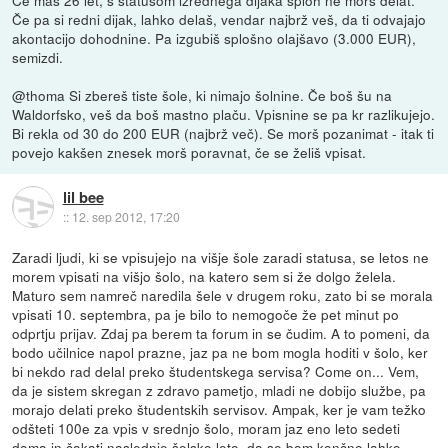
Če pa si redni dijak, lahko delaš, vendar najbrž veš, da ti odvajajo
akontacijo dohodnine. Pa izgubiš splošno olajšavo (3.000 EUR),
semizdi.
@thoma Si zbereš tiste šole, ki nimajo šolnine. Če boš šu na
Waldorfsko, veš da boš mastno plaču. Vpisnine se pa kr razlikujejo.
Bi rekla od 30 do 200 EUR (najbrž več). Se morš pozanimat - itak ti
povejo kakšen znesek morš poravnat, če se želiš vpisat.
lil bee
::
12. sep 2012, 17:20
Zaradi ljudi, ki se vpisujejo na višje šole zaradi statusa, se letos ne
morem vpisati na višjo šolo, na katero sem si že dolgo želela.
Maturo sem namreč naredila šele v drugem roku, zato bi se morala
vpisati 10. septembra, pa je bilo to nemogoče že pet minut po
odprtju prijav. Zdaj pa berem ta forum in se čudim. A to pomeni, da
bodo učilnice napol prazne, jaz pa ne bom mogla hoditi v šolo, ker
bi nekdo rad delal preko študentskega servisa? Come on... Vem,
da je sistem skregan z zdravo pametjo, mladi ne dobijo službe, pa
morajo delati preko študentskih servisov. Ampak, ker je vam težko
odšteti 100e za vpis v srednjo šolo, moram jaz eno leto sedeti
doma in čakati naslednje šolsko leto, da se bom končno lahko