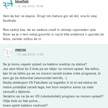
bluefish
::
12. sep 2012, 18:49
Vam še kar ne kapne. Drugi rok mature gor ali dol, ona bi vsaj
študirala.
Res zadnji čas, da se zadeva uredi in ukinejo vzporeden vpis.
Sicer se je o tem nekaj govorilo in naj bi bila evidenca v uporabi že
letos, vendar očitno še ni.
mprox
::
13. sep 2012, 11:24
Se je komu uspelo vpisati na kakšno srednjo za status?
Jaz sem klical že 3 šole pa se nikjer ne morem vpisat. Na edino,
kjer bi se lahko pa se ne morem zaradi enake vrste programa, ki
sem ga že dokončal (ekonomski tehnik). :(
Sedaj obiskujem VS Fakulteto za logistiko in bi si rad status še
malce podaljšal zaradi tega, ker bom verjetno samo za malo
zamudil z diplomo.
Verjetno se na še en VS (visokošolski) program ne morem vpisati?
Višje šole so itak polne...
Imam sploh kakšno možnost?