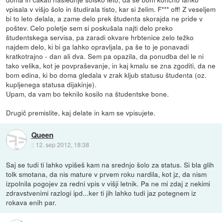
vpisala v višjo šolo in študirala tisto, kar si želim. F*** off! Z veseljem
bi to leto delala, a zame delo prek študenta skorajda ne pride v
poštev. Celo poletje sem si poskušala najti delo preko
študentskega servisa, pa zaradi okvare hrbtenice zelo težko
najdem delo, ki bi ga lahko opravljala, pa še to je ponavadi
kratkotrajno - dan ali dva. Sem pa opazila, da ponudba del le ni
tako velika, kot je povpraševanje, in kaj kmalu se zna zgoditi, da ne
bom edina, ki bo doma gledala v zrak kljub statusu študenta (oz.
kupljenega statusa dijakinje).
Upam, da vam bo teknilo kosilo na študentske bone.
Drugič premislite, kaj delate in kam se vpisujete.
Queen
::
12. sep 2012, 18:38
Saj se tudi ti lahko vpišeš kam na srednjo šolo za status. Si bla glih
tolk smotana, da nis mature v prvem roku nardila, kot jz, da nism
izpolnila pogojev za redni vpis v višji letnik. Pa ne mi zdaj z nekimi
zdravstvenimi razlogi ipd...ker ti jih lahko tudi jaz potegnem iz
rokava enih par.