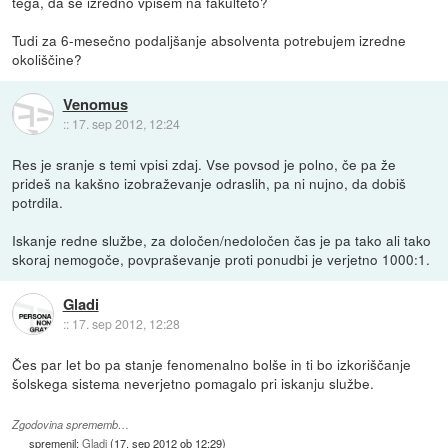
tega, da se izredno vpišem na fakulteto?
Tudi za 6-mesečno podaljšanje absolventa potrebujem izredne
okoliščine?
Venomus
::
17. sep 2012, 12:24
Res je sranje s temi vpisi zdaj. Vse povsod je polno, če pa že
prideš na kakšno izobraževanje odraslih, pa ni nujno, da dobiš
potrdila.
Iskanje redne službe, za določen/nedoločen čas je pa tako ali tako
skoraj nemogoče, povpraševanje proti ponudbi je verjetno 1000:1.
Gladi
::
17. sep 2012, 12:28
Čes par let bo pa stanje fenomenalno bolše in ti bo izkoriščanje
šolskega sistema neverjetno pomagalo pri iskanju službe.
Zgodovina sprememb…
spremenil:
Gladi
(
17. sep 2012 ob 12:29
)