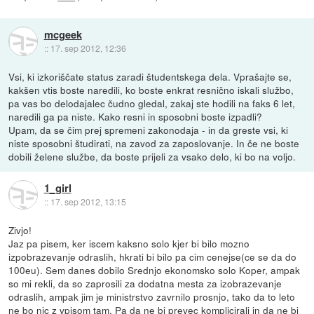
mcgeek
::
17. sep 2012, 12:36
Vsi, ki izkoriščate status zaradi študentskega dela. Vprašajte se,
kakšen vtis boste naredili, ko boste enkrat resnično iskali službo,
pa vas bo delodajalec čudno gledal, zakaj ste hodili na faks 6 let,
naredili ga pa niste. Kako resni in sposobni boste izpadli?
Upam, da se čim prej spremeni zakonodaja - in da greste vsi, ki
niste sposobni študirati, na zavod za zaposlovanje. In če ne boste
dobili želene službe, da boste prijeli za vsako delo, ki bo na voljo.
1_girl
::
17. sep 2012, 13:15
Zivjo!
Jaz pa pisem, ker iscem kaksno solo kjer bi bilo mozno
izpobrazevanje odraslih, hkrati bi bilo pa cim cenejse(ce se da do
100eu). Sem danes dobilo Srednjo ekonomsko solo Koper, ampak
so mi rekli, da so zaprosili za dodatna mesta za izobrazevanje
odraslih, ampak jim je ministrstvo zavrnilo prosnjo, tako da to leto
ne bo nic z vpisom tam. Pa da ne bi prevec komplicirali in da ne bi