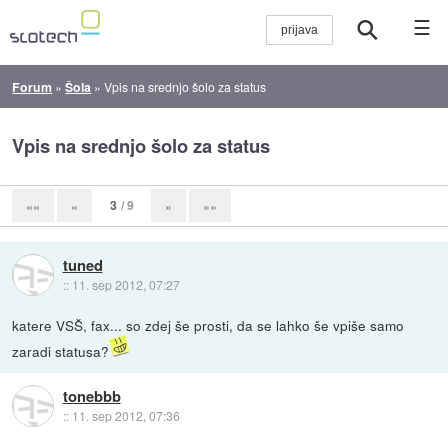
☰
Forum
»
Šola
»
Vpis na srednjo šolo za status
Vpis na srednjo šolo za status
3
/ 9
««
«
»
»»
tuned
::
11. sep 2012, 07:27
katere VSŠ, fax... so zdej še prosti, da se lahko še vpiše samo
zaradi statusa?
tonebbb
::
11. sep 2012, 07:36