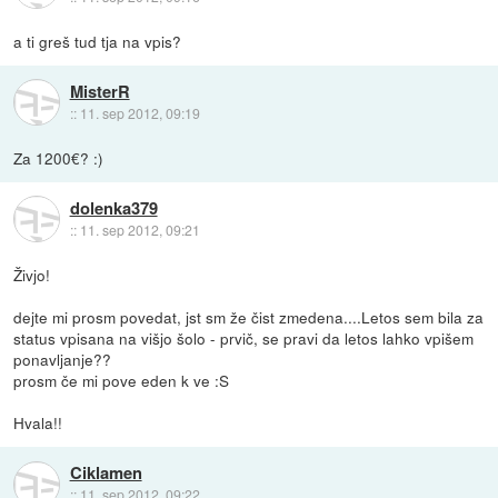
a ti greš tud tja na vpis?
MisterR
::
11. sep 2012, 09:19
Za 1200€? :)
dolenka379
::
11. sep 2012, 09:21
Živjo!
dejte mi prosm povedat, jst sm že čist zmedena....Letos sem bila za
status vpisana na višjo šolo - prvič, se pravi da letos lahko vpišem
ponavljanje??
prosm če mi pove eden k ve :S
Hvala!!
Ciklamen
::
11. sep 2012, 09:22