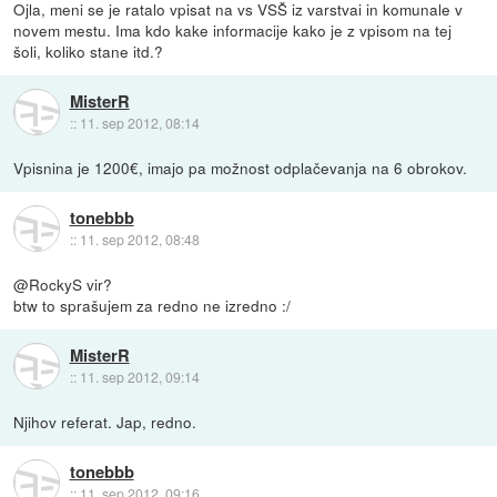
Ojla, meni se je ratalo vpisat na vs VSŠ iz varstvai in komunale v
novem mestu. Ima kdo kake informacije kako je z vpisom na tej
šoli, koliko stane itd.?
MisterR
::
11. sep 2012, 08:14
Vpisnina je 1200€, imajo pa možnost odplačevanja na 6 obrokov.
tonebbb
::
11. sep 2012, 08:48
@RockyS vir?
btw to sprašujem za redno ne izredno :/
MisterR
::
11. sep 2012, 09:14
Njihov referat. Jap, redno.
tonebbb
::
11. sep 2012, 09:16