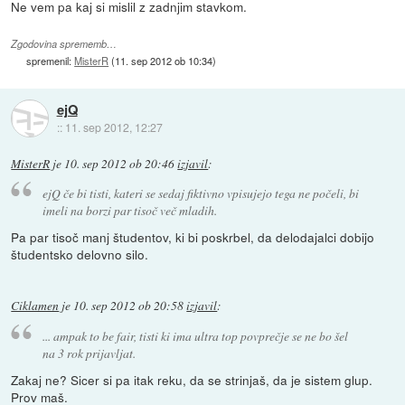
Ne vem pa kaj si mislil z zadnjim stavkom.
Zgodovina sprememb…
spremenil:
MisterR
(
11. sep 2012 ob 10:34
)
ejQ
::
11. sep 2012, 12:27
MisterR
je
10. sep 2012 ob 20:46
izjavil
:
ejQ če bi tisti, kateri se sedaj fiktivno vpisujejo tega ne počeli, bi
imeli na borzi par tisoč več mladih.
Pa par tisoč manj študentov, ki bi poskrbel, da delodajalci dobijo
študentsko delovno silo.
Ciklamen
je
10. sep 2012 ob 20:58
izjavil
:
... ampak to be fair, tisti ki ima ultra top povprečje se ne bo šel
na 3 rok prijavljat.
Zakaj ne? Sicer si pa itak reku, da se strinjaš, da je sistem glup.
Prov maš.