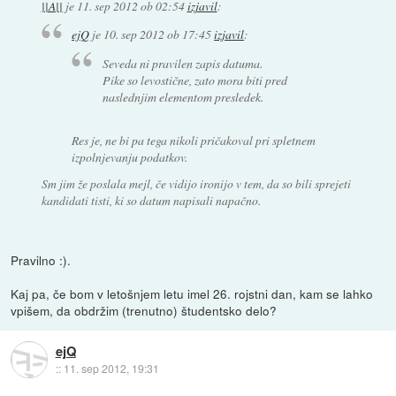
||A||
je
11. sep 2012 ob 02:54
izjavil
:
ejQ
je
10. sep 2012 ob 17:45
izjavil
:
Seveda
ni
pravilen zapis datuma.
Pike so levostične, zato mora biti pred
naslednjim elementom presledek.
Res je, ne bi pa tega nikoli pričakoval pri spletnem
izpolnjevanju podatkov.
Sm jim že poslala mejl, če vidijo ironijo v tem, da so bili sprejeti
kandidati tisti, ki so datum napisali napačno.
Pravilno :).
Kaj pa, če bom v letošnjem letu imel 26. rojstni dan, kam se lahko
vpišem, da obdržim (trenutno) študentsko delo?
ejQ
::
11. sep 2012, 19:31