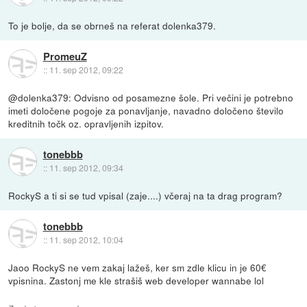
To je bolje, da se obrneš na referat dolenka379.
PromeuZ
::
11. sep 2012, 09:22
@dolenka379: Odvisno od posamezne šole. Pri večini je potrebno
imeti določene pogoje za ponavljanje, navadno določeno število
kreditnih točk oz. opravljenih izpitov.
tonebbb
::
11. sep 2012, 09:34
RockyS a ti si se tud vpisal (zaje....) včeraj na ta drag program?
tonebbb
::
11. sep 2012, 10:04
Jaoo RockyS ne vem zakaj lažeš, ker sm zdle klicu in je 60€
vpisnina. Zastonj me kle strašiš web developer wannabe lol