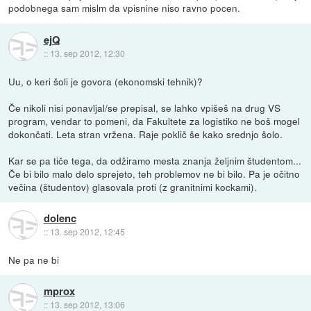
podobnega sam mislm da vpisnine niso ravno pocen.
ejQ
::
13. sep 2012, 12:30
Uu, o keri šoli je govora (ekonomski tehnik)?
Če nikoli nisi ponavljal/se prepisal, se lahko vpišeš na drug VS
program, vendar to pomeni, da Fakultete za logistiko ne boš mogel
dokončati. Leta stran vržena. Raje poklič še kako srednjo šolo.
Kar se pa tiče tega, da odžiramo mesta znanja željnim študentom...
Če bi bilo malo delo sprejeto, teh problemov ne bi bilo. Pa je očitno
večina (študentov) glasovala proti (z granitnimi kockami).
dolenc
::
13. sep 2012, 12:45
Ne pa ne bi
mprox
::
13. sep 2012, 13:06