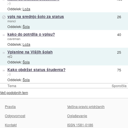
;-)
Oddelek:
Loža
⊘
vpis na srednjo šolo za status
26
monci
Oddelek:
Šola
»
kako do potrdila o vpisu?
40
caveman
Oddelek:
Loža
»
Vpisnine na Višjih šolah
25
ejQ
Oddelek:
Šola
»
Kako obdržat status študenta?
75
;-)
Oddelek:
Šola
Tema
Sporočila
Več podobnih tem
Pravila
Večina pravic pridržanih
Odgovornost
Oglaševanje
Kontakt
ISSN 1581-0186