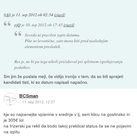
||A||
je
11. sep 2012 ob 02:54
izjavil
:
ejQ
je
10. sep 2012 ob 17:45
izjavil
:
Seveda
ni
pravilen zapis datuma.
Pike so levostične, zato mora biti pred naslednjim
elementom presledek.
Res je, ne bi pa tega nikoli pričakoval pri spletnem izpolnjevanju
podatkov.
Sm jim že poslala mejl, če vidijo ironijo v tem, da so bili sprejeti
kandidati tisti, ki so datum napisali napačno.
BCSman
::
11. sep 2012, 12:37
kje so najcenejše vpisnine v srednje v lj, sem klicu na gostinsko in
je 305€ lol
na frizerski pa rekli da bodo takoj preklical status če se ne pojavim
na izpitu