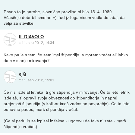
Ravno to je narobe, slovnično pravilno bi bilo 15. 4. 1989
Včasih je dobr bit smotan =) Tud jz tega nisem vedla do zdaj, da
velja za številke.
IL DIAVOLO
::
11. sep 2012, 14:34
Kako pa je s tem, če sem imel štipendijo, a moram vračat ali lahko
dam v stanje mirovanja?
ejQ
::
11. sep 2012, 15:01
Če nisi izdelal letnika, ti gre štipendija v mirovanje. Če to leto letnik
izdelaš, si opravil svoje obveznosti do štipenditorja in naprej
prejemaš štipendijo (v kolikor imaš zadostno povprečje). Če to leto
ponovno padeš, morš štipendijo vračat.
(Če si padu in se izpisal iz faksa - ugotovu da faks ni zate - morš
štipendijo vračat.)