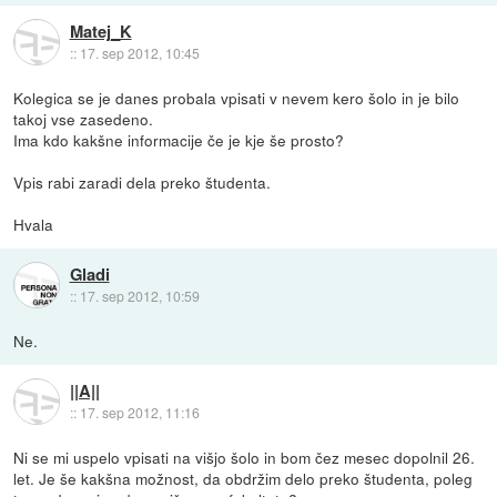
Matej_K
::
17. sep 2012, 10:45
Kolegica se je danes probala vpisati v nevem kero šolo in je bilo
takoj vse zasedeno.
Ima kdo kakšne informacije če je kje še prosto?
Vpis rabi zaradi dela preko študenta.
Hvala
Gladi
::
17. sep 2012, 10:59
Ne.
||A||
::
17. sep 2012, 11:16
Ni se mi uspelo vpisati na višjo šolo in bom čez mesec dopolnil 26.
let. Je še kakšna možnost, da obdržim delo preko študenta, poleg