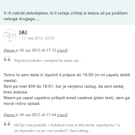
V rit nabriši delodajalce, ki ti rečejo zrihtaj si status ali pa poiščem
nekoga drugega....
||A||
::
11. sep 2012, 02:54
Queen
je
10. sep 2012 ob 17:32
izjavil
:
Napišeš podatke v notepad in samo c/p...
Točno to sem delal in izpolnil 4 prijave do 16:03 (ni mi uspelo dobiti
mesta).
Sem pa imel 404 do 16:01, kar je verjetno razlog, da sem sedaj
brez statusa.
Nisem pa uspel uspešno prilepiti email naslova (plain text), sem ga
moral ročno vpisati.
Queen
je
10. sep 2012 ob 17:44
izjavil
:
Od kje vam podatki, v kakšnem času so bla mesta zapolnjena? A
ste dejansko vse po vrsti probali? Just asking...