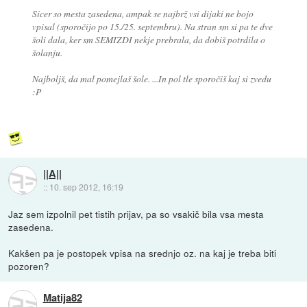
Sicer so mesta zasedena, ampak se najbrž vsi dijaki ne bojo
vpisal (sporočijo po 15./25. septembru). Na stran sm si pa te dve
šoli dala, ker sm SEMIZDI nekje prebrala, da dobiš potrdila o
šolanju.
Najboljš, da mal pomejlaš šole. ...In pol tle sporočiš kaj si zvedu
:P
||A||
::
10. sep 2012, 16:19
Jaz sem izpolnil pet tistih prijav, pa so vsakič bila vsa mesta
zasedena.
Kakšen pa je postopek vpisa na srednjo oz. na kaj je treba biti
pozoren?
Matija82