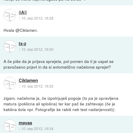
||A||
::
10. sep 2012, 16:28
Hvala @Ciklamen.
tx-z
::
10. sep 2012, 16:30
A če piše da je prijava sprejeta, pol pomen da ti je uspel se
pravočasno prjavt in da si avtomatično načeloma sprejet?
Ciklamen
::
10. sep 2012, 16:32
zigam, načeloma ja, če izpolnjuješ pogoje (to pa je opravljena
matura (poklicna ali splošna) ter kar pač še zahtevajo (če je
kakšna šola npr. Fotografije še rabiš nek test nadarjenosti))
mayaa
::
10. sep 2012, 16:34