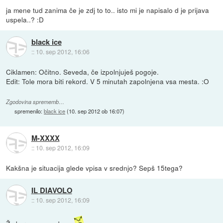
ja mene tud zanima če je zdj to to.. isto mi je napisalo d je prijava
uspela..? :D
black ice
::
10. sep 2012, 16:06
Ciklamen: Očitno. Seveda, če izpolnjuješ pogoje.
Edit: Tole mora biti rekord. V 5 minutah zapolnjena vsa mesta. :O
Zgodovina sprememb…
spremenilo:
black ice
(
10. sep 2012 ob 16:07
)
M-XXXX
::
10. sep 2012, 16:09
Kakšna je situacija glede vpisa v srednjo? Sepš 15tega?
IL DIAVOLO
::
10. sep 2012, 16:09