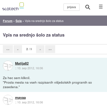
☰
Forum
»
Šola
»
Vpis na srednjo šolo za status
Vpis na srednjo šolo za status
2
/ 9
««
«
»
»»
Matija82
::
10. sep 2012, 16:06
Za hec sem kliknil.
"Prosta mesta na vseh razpisanih višješolskih programih so
zasedena."
mayaa
::
10. sep 2012, 16:06