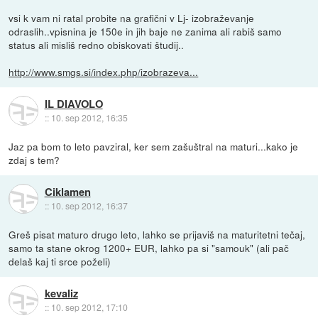
vsi k vam ni ratal probite na grafični v Lj- izobraževanje
odraslih..vpisnina je 150e in jih baje ne zanima ali rabiš samo
status ali misliš redno obiskovati študij..
http://www.smgs.si/index.php/izobrazeva...
IL DIAVOLO
::
10. sep 2012, 16:35
Jaz pa bom to leto pavziral, ker sem zašuštral na maturi...kako je
zdaj s tem?
Ciklamen
::
10. sep 2012, 16:37
Greš pisat maturo drugo leto, lahko se prijaviš na maturitetni tečaj,
samo ta stane okrog 1200+ EUR, lahko pa si "samouk" (ali pač
delaš kaj ti srce poželi)
kevaliz
::
10. sep 2012, 17:10