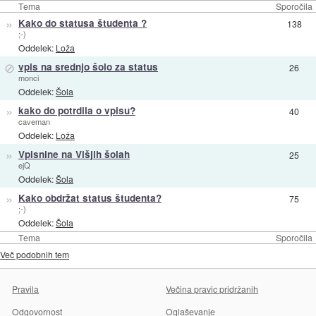
Tema
Sporočila
»
Kako do statusa študenta ?
138
;-)
Oddelek:
Loža
⊘
vpis na srednjo šolo za status
26
monci
Oddelek:
Šola
»
kako do potrdila o vpisu?
40
caveman
Oddelek:
Loža
»
Vpisnine na Višjih šolah
25
ejQ
Oddelek:
Šola
»
Kako obdržat status študenta?
75
;-)
Oddelek:
Šola
Tema
Sporočila
Več podobnih tem
Pravila
Večina pravic pridržanih
Odgovornost
Oglaševanje