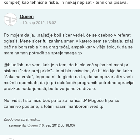
komplet) kao tehnična risba, in nekaj napisat - tehnična pisava.
Queen
::
10. sep 2012, 18:02
Po mojem da ja...najlažje boš sicer vedel, če se osebno v referat
oglasiš. Mene sicer ful zanima smer, v katero sem se vpisala, zdaj
pač ne bom rabla it na drag tečaj, ampak kar v višjo šolo, tk da se
mam namen potrudit za sprejemnega :p
@bluefish, ne vem, kak je s tem, da bi blo več vpisa kot mest pri
sistemu "kdor prej pride"...to bi blo smiselno, če bi bla kje še kaka
"čakalna vrsta", tega pa ni. In glede na to, da so opozarjali v vseh
možnih opombah, da je pri določenih programih potrebno opravljat
preizkus nadarjenosti, bo to verjetno že držalo.
No, vidiš, tisto mizo boš pa te že narisal :P Mogoče ti pa še
zanimivo postane, s totim našim mariborom vred :p
Zgodovina sprememb…
spremenila:
Queen
(
10. sep 2012 ob 18:03
)