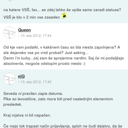
na katere VSŠ, fax... se zdej lahko še vpiše samo zaradi statusa?
VSŠ je blo v 2 min vse zaseden
Queen
::
10. sep 2012, 17:44
Od kje vam podatki, v kakšnem času so bla mesta zapolnjena? A
ste dejansko vse po vrsti probali? Just asking...
Damn i'm lucky...zej sam še sprejemne nardim. Saj če mi podaljšajo
absolventa, mogoče odstopim prosto mesto :)
ejQ
::
10. sep 2012, 17:45
Seveda
pravilen zapis datuma.
ni
Pike so levostične, zato mora biti pred naslednjim elementom
presledek.
Kraj rojstva ni bil napačen.
Če majo tok trapast način prijavljanja, sploh ne čudi dejstvo, da še