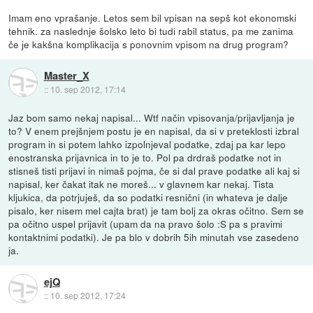
Imam eno vprašanje. Letos sem bil vpisan na sepš kot ekonomski
tehnik. za naslednje šolsko leto bi tudi rabil status, pa me zanima
če je kakšna komplikacija s ponovnim vpisom na drug program?
Master_X
::
10. sep 2012, 17:14
Jaz bom samo nekaj napisal... Wtf način vpisovanja/prijavljanja je
to? V enem prejšnjem postu je en napisal, da si v preteklosti izbral
program in si potem lahko izpolnjeval podatke, zdaj pa kar lepo
enostranska prijavnica in to je to. Pol pa drdraš podatke not in
stisneš tisti prijavi in nimaš pojma, če si dal prave podatke ali kaj si
napisal, ker čakat itak ne moreš... v glavnem kar nekaj. Tista
kljukica, da potrjuješ, da so podatki resnični (in whateva je dalje
pisalo, ker nisem mel cajta brat) je tam bolj za okras očitno. Sem se
pa očitno uspel prijavit (upam da na pravo šolo :S pa s pravimi
kontaktnimi podatki). Je pa blo v dobrih 5ih minutah vse zasedeno
ja.
ejQ
::
10. sep 2012, 17:24