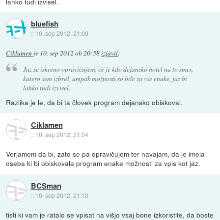
lahko tudi izvisel.
bluefish
::
10. sep 2012, 21:00
Ciklamen
je
10. sep 2012 ob 20:58
izjavil
:
Jaz se iskreno opravičujem, če je kdo dejansko hotel na to smer,
katero sem izbral, ampak možnosti so bile za vse enake, jaz bi
lahko tudi izvisel.
Razlika je le, da bi ta človek program dejansko obiskoval.
Ciklamen
::
10. sep 2012, 21:04
Verjamem da bi, zato se pa opravičujem ter navajam, da je imela
oseba ki bi obiskovala program enake možnosti za vpis kot jaz.
BCSman
::
10. sep 2012, 21:10
tisti ki vam je ratalo se vpisat na višjo vsaj bone izkoristite, da boste