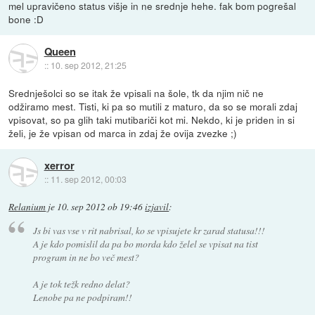
mel upravičeno status višje in ne srednje hehe. fak bom pogrešal
bone :D
Queen
::
10. sep 2012, 21:25
Srednješolci so se itak že vpisali na šole, tk da njim nič ne
odžiramo mest. Tisti, ki pa so mutili z maturo, da so se morali zdaj
vpisovat, so pa glih taki mutibariči kot mi. Nekdo, ki je priden in si
želi, je že vpisan od marca in zdaj že ovija zvezke ;)
xerror
::
11. sep 2012, 00:03
Relanium
je
10. sep 2012 ob 19:46
izjavil
:
Js bi vas vse v rit nabrisal, ko se vpisujete kr zarad statusa!!!
A je kdo pomislil da pa bo morda kdo želel se vpisat na tist
program in ne bo več mest?
A je tok težk redno delat?
Lenobe pa ne podpiram!!