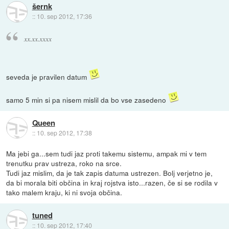
šernk
::
10. sep 2012, 17:36
xx.xx.xxxx
seveda je pravilen datum
samo 5 min si pa nisem mislil da bo vse zasedeno
Queen
::
10. sep 2012, 17:38
Ma jebi ga...sem tudi jaz proti takemu sistemu, ampak mi v tem
trenutku prav ustreza, roko na srce.
Tudi jaz mislim, da je tak zapis datuma ustrezen. Bolj verjetno je,
da bi morala biti občina in kraj rojstva isto...razen, če si se rodila v
tako malem kraju, ki ni svoja občina.
tuned
::
10. sep 2012, 17:40