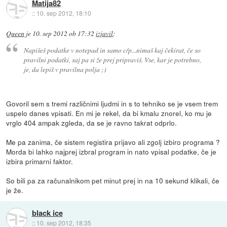
Matija82
::
10. sep 2012, 18:10
Queen
je
10. sep 2012 ob 17:32
izjavil
:
Napišeš podatke v notepad in samo c/p...nimaš kaj čekirat, če so
pravilni podatki, saj pa si že prej pripraviš. Vse, kar je potrebno,
je, da lepiš v pravilna polja ;)
Govoril sem s tremi različnimi ljudmi in s to tehniko se je vsem trem
uspelo danes vpisati. En mi je rekel, da bi kmalu znorel, ko mu je
vrglo 404 ampak zgleda, da se je ravno takrat odprlo.
Me pa zanima, če sistem registira prijavo ali zgolj izbiro programa ?
Morda bi lahko najprej izbral program in nato vpisal podatke, če je
izbira primarni faktor.
So bili pa za računalnikom pet minut prej in na 10 sekund klikali, če
je že.
black ice
::
10. sep 2012, 18:35