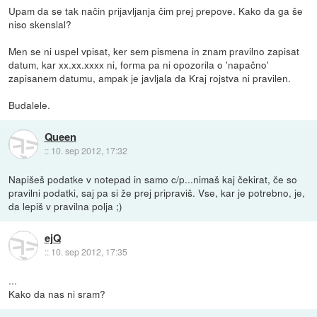
Upam da se tak način prijavljanja čim prej prepove. Kako da ga še
niso skenslal?
Men se ni uspel vpisat, ker sem pismena in znam pravilno zapisat
datum, kar xx.xx.xxxx ni, forma pa ni opozorila o 'napačno'
zapisanem datumu, ampak je javljala da Kraj rojstva ni pravilen.
Budalele.
Queen
::
10. sep 2012, 17:32
Napišeš podatke v notepad in samo c/p...nimaš kaj čekirat, če so
pravilni podatki, saj pa si že prej pripraviš. Vse, kar je potrebno, je,
da lepiš v pravilna polja ;)
ejQ
::
10. sep 2012, 17:35
...
Kako da nas ni sram?