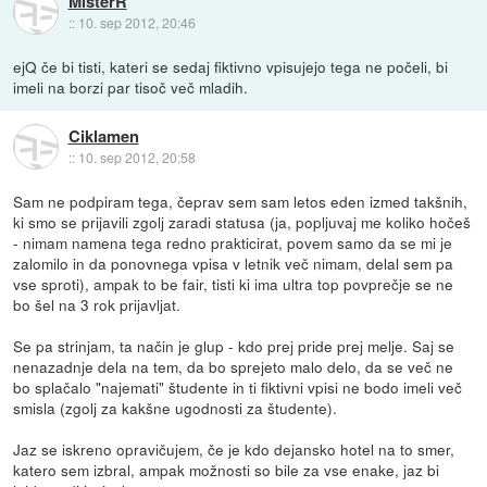
MisterR
::
10. sep 2012, 20:46
ejQ če bi tisti, kateri se sedaj fiktivno vpisujejo tega ne počeli, bi
imeli na borzi par tisoč več mladih.
Ciklamen
::
10. sep 2012, 20:58
Sam ne podpiram tega, čeprav sem sam letos eden izmed takšnih,
ki smo se prijavili zgolj zaradi statusa (ja, popljuvaj me koliko hočeš
- nimam namena tega redno prakticirat, povem samo da se mi je
zalomilo in da ponovnega vpisa v letnik več nimam, delal sem pa
vse sproti), ampak to be fair, tisti ki ima ultra top povprečje se ne
bo šel na 3 rok prijavljat.
Se pa strinjam, ta način je glup - kdo prej pride prej melje. Saj se
nenazadnje dela na tem, da bo sprejeto malo delo, da se več ne
bo splačalo "najemati" študente in ti fiktivni vpisi ne bodo imeli več
smisla (zgolj za kakšne ugodnosti za študente).
Jaz se iskreno opravičujem, če je kdo dejansko hotel na to smer,
katero sem izbral, ampak možnosti so bile za vse enake, jaz bi