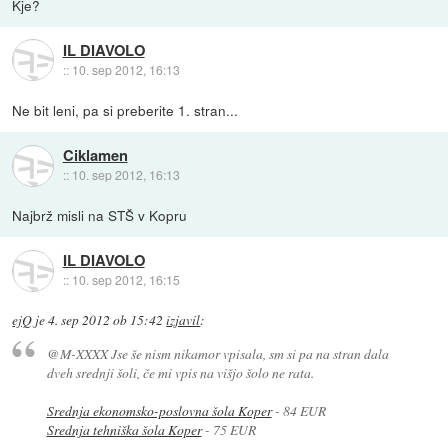
Kje?
IL DIAVOLO
::
10. sep 2012, 16:13
Ne bit leni, pa si preberite 1. stran...
Ciklamen
::
10. sep 2012, 16:13
Najbrž misli na STŠ v Kopru
IL DIAVOLO
::
10. sep 2012, 16:15
ejQ
je
4. sep 2012 ob 15:42
izjavil
:
@M-XXXX Jse še nism nikamor vpisala, sm si pa na stran dala
dveh srednji šoli, če mi vpis na višjo šolo ne rata.
Srednja ekonomsko-poslovna šola Koper
- 84 EUR
Srednja tehniška šola Koper
- 75 EUR