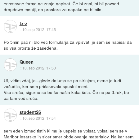
enostavne forme ne znajo napisat. Če bi znal, bi bli povsod
dropdown meniji, da prostora za napake ne bi bilo.
tx-z
::
10. sep 2012, 17:45
Po 5min pač ni blo več formularja za vpisvat, je sam še napisal da
so vsa prosta že zasedena.
Queen
::
10. sep 2012, 17:50
Uf, vidim zdaj, ja...glede datuma se pa strinjam, mene je tudi
začudilo, ker sem pričakovala spustni meni.
Vso srečo, sigurno se bo še našla kaka šola. Če ne pa 3.rok, bo
pa tam več sreče.
student26
::
10. sep 2012, 17:54
sem eden izmed tistih ki mu je uspelo se vpisat. vpisal sem se v
Maribor lesarsko in sicer smer obdelovanje materialov. Na kar sem