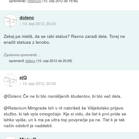
spremenilo:
Relanium
(
10. sep 2012 ob 19:46
)
dolenc
::
10. sep 2012, 20:24
Zakaj pa misliš, da se rabi status? Ravno zaradi dela. Torej ne
enačit statusa z lenobo.
Zgodovina sprememb…
spremenil:
dolenc
(
10. sep 2012 ob 20:29
)
ejQ
::
10. sep 2012, 20:33
@Dolenc Če ne bi blo namišljenih študentov, bi blo več dela.
@Relanium Mimgrede loh v rit nabrišeš še Višješolsko prijavo
službo, ki tak vpis omogočajo. Kje si vidu, da tist k prvi pride se
lahko vpiše, un k ma pa ultra top povprečje pa ne. Tist k je tak
način odobril je naddebil.