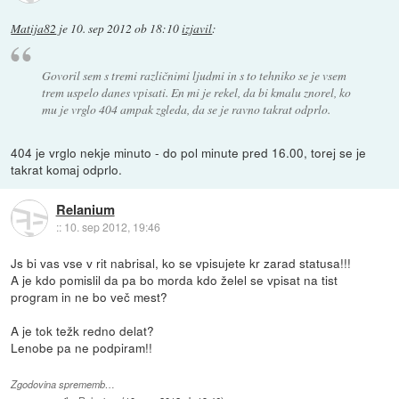
Matija82
je
10. sep 2012 ob 18:10
izjavil
:
Govoril sem s tremi različnimi ljudmi in s to tehniko se je vsem
trem uspelo danes vpisati. En mi je rekel, da bi kmalu znorel, ko
mu je vrglo 404 ampak zgleda, da se je ravno takrat odprlo.
404 je vrglo nekje minuto - do pol minute pred 16.00, torej se je
takrat komaj odprlo.
Relanium
::
10. sep 2012, 19:46
Js bi vas vse v rit nabrisal, ko se vpisujete kr zarad statusa!!!
A je kdo pomislil da pa bo morda kdo želel se vpisat na tist
program in ne bo več mest?
A je tok težk redno delat?
Lenobe pa ne podpiram!!
Zgodovina sprememb…