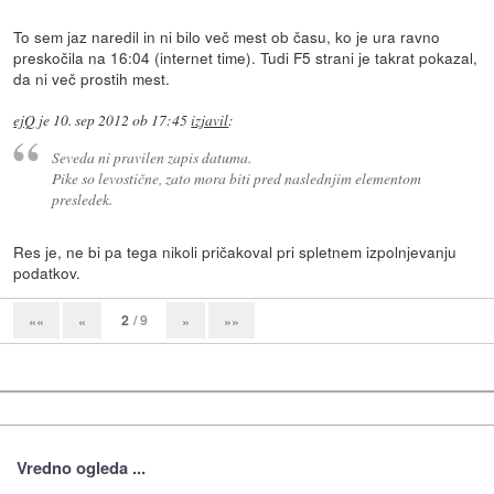
To sem jaz naredil in ni bilo več mest ob času, ko je ura ravno
preskočila na 16:04 (internet time). Tudi F5 strani je takrat pokazal,
da ni več prostih mest.
ejQ
je
10. sep 2012 ob 17:45
izjavil
:
Seveda
ni
pravilen zapis datuma.
Pike so levostične, zato mora biti pred naslednjim elementom
presledek.
Res je, ne bi pa tega nikoli pričakoval pri spletnem izpolnjevanju
podatkov.
2
/ 9
««
«
»
»»
Vredno ogleda ...