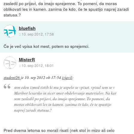
zasledil po prijavi, da imajo sprejemne. To pomeni, da moras
oblikovati les in kamen. zanima če kdo, če te spustijo naprej zaradi
statusa.?
bluefish
::
10. sep 2012, 17:58
Če je več vpisa kot mest, potem so sprejemci.
MisterR
::
10. sep 2012, 18:01
student26
je
10. sep 2012 ob 17:54
izjavil
:
sem eden izmed tistih ki mu je uspelo se vpisat. vpisal sem se v
Maribor lesarsko in sicer smer obdelovanje materialov. Na kar
sem zasledil po prijavi, da imajo sprejemne. To pomeni, da
moras oblikovati les in kamen. zanima če kdo, če te spustijo
naprej zaradi statusa.?
Pred dvema letoma so morali risati (nek stol in mizo ali celo