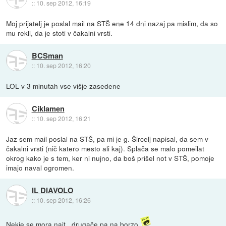
::
10. sep 2012, 16:19
Moj prijatelj je poslal mail na STŠ ene 14 dni nazaj pa mislim, da so
mu rekli, da je stoti v čakalni vrsti.
BCSman
::
10. sep 2012, 16:20
LOL v 3 minutah vse višje zasedene
Ciklamen
::
10. sep 2012, 16:21
Jaz sem mail poslal na STŠ, pa mi je g. Šircelj napisal, da sem v
čakalni vrsti (nič katero mesto ali kaj). Splača se malo pomeilat
okrog kako je s tem, ker ni nujno, da boš prišel not v STŠ, pomoje
imajo naval ogromen.
IL DIAVOLO
::
10. sep 2012, 16:26
Nekje se mora najt...drugače pa na borzo