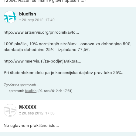
1250€. Razen če imam v glavi napačen %?
bluefish
::
20. sep 2012, 17:49
http://www.artservis.org/prirocnik/avto...
100€ plačila, 10% normiranih stroškov - osnova za dohodnino 90€,
akontacija dohodnine 25% - izplačano 77,5€.
http://www.mservis.si/za-podjetja/aktua...
Pri študentskem delu pa je koncesijska dajatev prav tako 25%.
Zgodovina sprememb…
spremenil:
bluefish
(
20. sep 2012 ob 17:51
)
M-XXXX
::
20. sep 2012, 17:53
No uglavnem praktično isto...