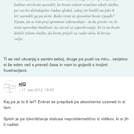
kakšen vtis boste naredili, ko boste enkrat resnično iskali službo,
pa vas bo delodajalec čudno gledal, zakaj ste hodili na faks 6
let, naredili ga pa niste. Kako resni in sposobni boste izpadli?
Upam, da se čim prej spremeni zakonodaja - in da greste vsi, ki
niste sposobni študirati, na zavod za zaposlovanje. In če ne boste
dobili želene službe, da boste prijeli za vsako delo, ki bo na
voljo.
Ti se več ukvarjaj s samim seboj, druge pa pusti na miru...verjetno
si še eden več s preveč časa in nam tu gnjaviš s tvojimi
frustracijami.
ejQ
::
17. sep 2012, 18:59
Kaj pa je to 6 let? Enkrat se prepišeš pa absolventa uzameš in si
tam.
Sploh je pa izkoriščanje statusa neproblematično iz vidikov, ki si jih
ti naštel.