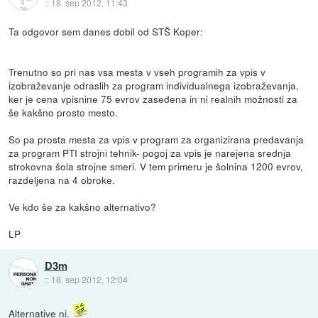
::
18. sep 2012, 11:43
Ta odgovor sem danes dobil od STŠ Koper:
Trenutno so pri nas vsa mesta v vseh programih za vpis v
izobraževanje odraslih za program individualnega izobraževanja,
ker je cena vpisnine 75 evrov zasedena in ni realnih možnosti za
še kakšno prosto mesto.
So pa prosta mesta za vpis v program za organizirana predavanja
za program PTI strojni tehnik- pogoj za vpis je narejena srednja
strokovna šola strojne smeri. V tem primeru je šolnina 1200 evrov,
razdeljena na 4 obroke.
Ve kdo še za kakšno alternativo?
LP
D3m
::
18. sep 2012, 12:04
Alternative ni.