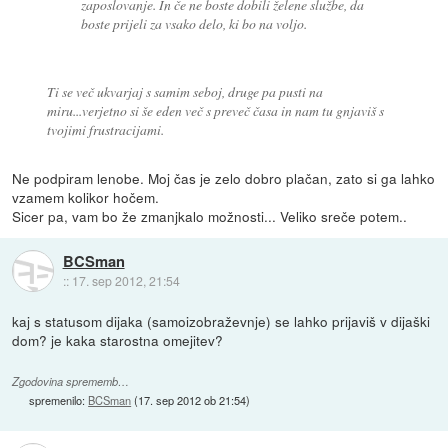
zaposlovanje. In če ne boste dobili želene službe, da
boste prijeli za vsako delo, ki bo na voljo.
Ti se več ukvarjaj s samim seboj, druge pa pusti na
miru...verjetno si še eden več s preveč časa in nam tu gnjaviš s
tvojimi frustracijami.
Ne podpiram lenobe. Moj čas je zelo dobro plačan, zato si ga lahko
vzamem kolikor hočem.
Sicer pa, vam bo že zmanjkalo možnosti... Veliko sreče potem..
BCSman
::
17. sep 2012, 21:54
kaj s statusom dijaka (samoizobraževnje) se lahko prijaviš v dijaški
dom? je kaka starostna omejitev?
Zgodovina sprememb…
spremenilo:
BCSman
(
17. sep 2012 ob 21:54
)