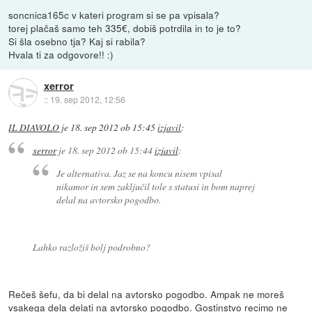
soncnica165c v kateri program si se pa vpisala?
torej plačaš samo teh 335€, dobiš potrdila in to je to?
Si šla osebno tja? Kaj si rabila?
Hvala ti za odgovore!! :)
xerror
::
19. sep 2012, 12:56
IL DIAVOLO
je
18. sep 2012 ob 15:45
izjavil
:
xerror
je
18. sep 2012 ob 15:44
izjavil
:
Je alternativa. Jaz se na koncu nisem vpisal
nikamor in sem zaključil tole s statusi in bom naprej
delal na avtorsko pogodbo.
Lahko razložiš bolj podrobno?
Rečeš šefu, da bi delal na avtorsko pogodbo. Ampak ne moreš
vsakega dela delati na avtorsko pogodbo. Gostinstvo recimo ne