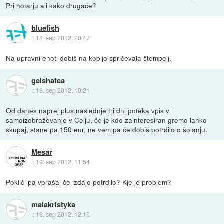
Pri notarju ali kako drugače?
bluefish
::
18. sep 2012, 20:47
Na upravni enoti dobiš na kopijo spričevala štempelj.
geishatea
::
19. sep 2012, 10:21
Od danes naprej plus naslednje tri dni poteka vpis v
samoizobraževanje v Celju, če je kdo zainteresiran gremo lahko
skupaj, stane pa 150 eur, ne vem pa če dobiš potrdilo o šolanju.
Mesar
::
19. sep 2012, 11:54
Pokliči pa vprašaj če izdajo potrdilo? Kje je problem?
malakristyka
::
19. sep 2012, 12:15