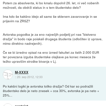
Potem za absolventa, ki bo kmalu dopolnil 26. let, ni več nobenih
možnosti, da obdrži status in s tem študentsko delo?
Ima kdo še kakšno idejo ali samo še sklenem zavarovanje in se
prijavim na ZRSZ?
Avtorska pogodba je za eno največjih podjetij pri nas "bistveno
dražja" in bodo raje poiskali drugega študenta (odločitev iz uprave,
mimo direktno nadrejenih).
Če se bi izredno vpisal na eno izmed fakultet za tistih 2.000 EUR
ter povezana izguba študentske olajšave pa konec meseca že
težko upravičim stroške bivanja v Lj.
M-XXXX
::
20. sep 2012, 12:33
Po kakšni logiki je avtorska toliko dražja? Od kar so podražili
študentsko delo je neto znesek + cca 30%, avtorska je pa neto +
25%...
panteist