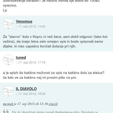
izobrazevanje odraslih? Je mozno morda kje dobiti do 100eu
vpisnino.
Lp
Venomus
::
17. sep 2012, 14:45
Za ''slavno'' šolo v Kopru ni več šans, sem dobil odgovor (tako kot
večina), da imajo letos zelo omejen vpis in bodo vpisovali samo
dijake, ki niso uspešno končali šolanja pri njih.
tuned
::
17. sep 2012, 17:18
a je sploh še kakšna možnost za vpis na kakšno šolo za status?
če kdo ve za kakšno naj mi prosim piše na pm.
IL DIAVOLO
::
17. sep 2012, 18:29
mcgeek
je
17. sep 2012 ob 12:36
izjavil
:
Vsi, ki izkoriščate status zaradi študentskega dela. Vprašajte se,