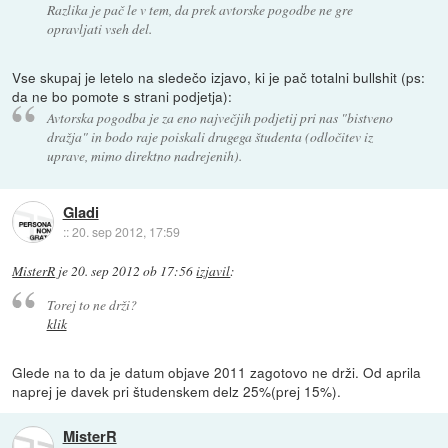
Razlika je pač le v tem, da prek avtorske pogodbe ne gre
opravljati vseh del.
Vse skupaj je letelo na sledečo izjavo, ki je pač totalni bullshit (ps:
da ne bo pomote s strani podjetja):
Avtorska pogodba je za eno največjih podjetij pri nas "bistveno
dražja" in bodo raje poiskali drugega študenta (odločitev iz
uprave, mimo direktno nadrejenih).
Gladi
::
20. sep 2012, 17:59
MisterR
je
20. sep 2012 ob 17:56
izjavil
:
Torej to ne drži?
klik
Glede na to da je datum objave 2011 zagotovo ne drži. Od aprila
naprej je davek pri študenskem delz 25%(prej 15%).
MisterR