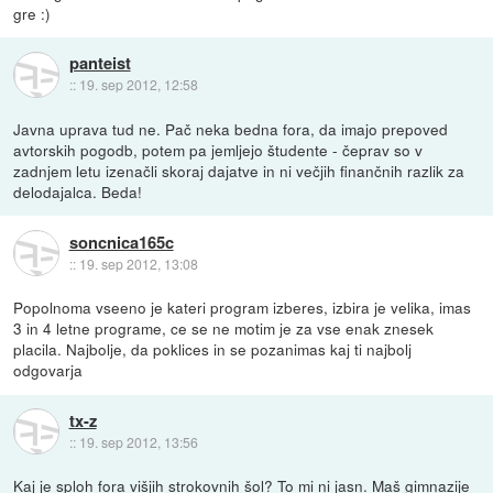
gre :)
panteist
::
19. sep 2012, 12:58
Javna uprava tud ne. Pač neka bedna fora, da imajo prepoved
avtorskih pogodb, potem pa jemljejo študente - čeprav so v
zadnjem letu izenačli skoraj dajatve in ni večjih finančnih razlik za
delodajalca. Beda!
soncnica165c
::
19. sep 2012, 13:08
Popolnoma vseeno je kateri program izberes, izbira je velika, imas
3 in 4 letne programe, ce se ne motim je za vse enak znesek
placila. Najbolje, da poklices in se pozanimas kaj ti najbolj
odgovarja
tx-z
::
19. sep 2012, 13:56
Kaj je sploh fora višjih strokovnih šol? To mi ni jasn. Maš gimnazije