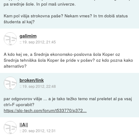
pa srednje šole. In pol maš univerze.
Kam pol višja strokovna paše? Nekam vmes? In tm dobiš status
študenta al kaj?
galimim
::
19. sep 2012, 21:45
A kdo kej ve, a Srednja ekonomsko-poslovna šola Koper oz
Srednja tehniška šola Koper še pride v pošev? oz kdo pozna kako
alternativo?
broken/link
::
19. sep 2012, 22:48
par odgovorov višje ... a je tako težko temo mal preletet al pa vsaj
ctrl+F uporabit?
https://slo-tech.com/forum/t533770/p372...
||A||
::
20. sep 2012, 12:31