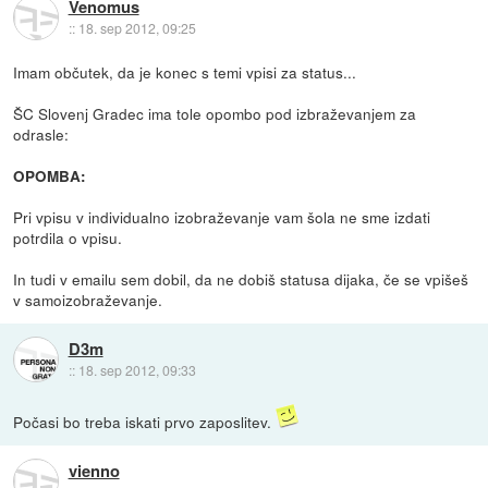
Venomus
::
18. sep 2012, 09:25
Imam občutek, da je konec s temi vpisi za status...
ŠC Slovenj Gradec ima tole opombo pod izbraževanjem za
odrasle:
OPOMBA:
Pri vpisu v individualno izobraževanje vam šola ne sme izdati
potrdila o vpisu.
In tudi v emailu sem dobil, da ne dobiš statusa dijaka, če se vpišeš
v samoizobraževanje.
D3m
::
18. sep 2012, 09:33
Počasi bo treba iskati prvo zaposlitev.
vienno