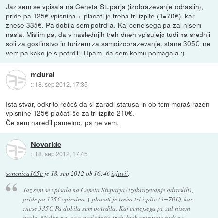
Jaz sem se vpisala na Ceneta Stuparja (izobrazevanje odraslih),
pride pa 125€ vpisnina + placati je treba tri izpite (1=70€), kar
znese 335€. Pa dobila sem potrdila. Kaj cenejsega pa zal nisem
nasla. Mislim pa, da v naslednjih treh dneh vpisujejo tudi na srednji
soli za gostinstvo in turizem za samoizobrazevanje, stane 305€, ne
vem pa kako je s potrdili. Upam, da sem komu pomagala :)
mdural
::
18. sep 2012, 17:35
Ista stvar, odkrito rečeš da si zaradi statusa in ob tem moraš razen
vpisnine 125€ plačati še za tri izpite 210€.
Če sem naredil pametno, pa ne vem.
Novaride
::
18. sep 2012, 17:45
soncnica165c
je
18. sep 2012 ob 16:46
izjavil
:
Jaz sem se vpisala na Ceneta Stuparja (izobrazevanje odraslih),
pride pa 125€ vpisnina + placati je treba tri izpite (1=70€), kar
znese 335€. Pa dobila sem potrdila. Kaj cenejsega pa zal nisem
nasla. Mislim pa, da v naslednjih treh dneh vpisujejo tudi na