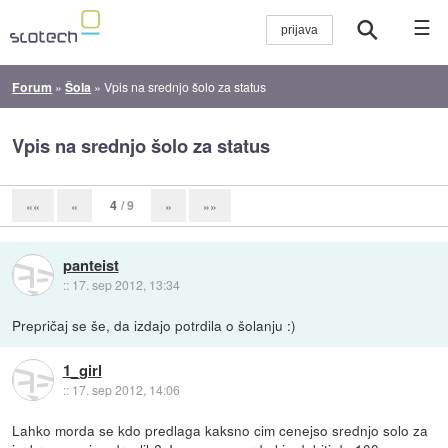
☰
Forum
»
Šola
»
Vpis na srednjo šolo za status
Vpis na srednjo šolo za status
4
/ 9
««
«
»
»»
panteist
::
17. sep 2012, 13:34
Prepričaj se še, da izdajo potrdila o šolanju :)
1_girl
::
17. sep 2012, 14:06
Lahko morda se kdo predlaga kaksno cim cenejso srednjo solo za