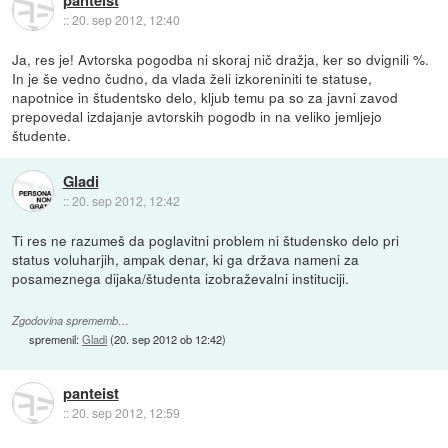
::
20. sep 2012, 12:40
Ja, res je! Avtorska pogodba ni skoraj nič dražja, ker so dvignili %.
In je še vedno čudno, da vlada želi izkoreniniti te statuse,
napotnice in študentsko delo, kljub temu pa so za javni zavod
prepovedal izdajanje avtorskih pogodb in na veliko jemljejo
študente.
Gladi
::
20. sep 2012, 12:42
Ti res ne razumeš da poglavitni problem ni študensko delo pri
status voluharjih, ampak denar, ki ga država nameni za
posameznega dijaka/študenta izobraževalni instituciji.
Zgodovina sprememb…
spremenil:
Gladi
(
20. sep 2012 ob 12:42
)
panteist
::
20. sep 2012, 12:59