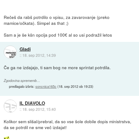
Rečeš da rabš potrdilo o vpisu, za zavarovanje (preko
mamice/očkata). Simpel as that ;)
Sam a je še kšn opcija pod 100€ al so usi podražil letos
Gladi
::
18. sep 2012, 14:39
Če ga ne izdajajo, ti sam bog ne more sprintat potrdila.
Zgodovina sprememb…
predlagalo izbris:
soncnica165c
(
18. sep 2012 ob 19:23
)
IL DIAVOLO
::
18. sep 2012, 15:40
Kolikor sem slišal/prebral, da so vse šole dobile dopis ministrstva,
da se potrdil ne sme več izdajat!