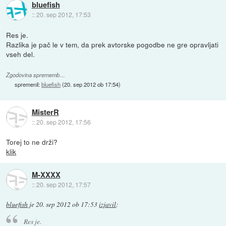
bluefish
::
20. sep 2012, 17:53
Res je.
Razlika je pač le v tem, da prek avtorske pogodbe ne gre opravljati
vseh del.
Zgodovina sprememb…
spremenil:
bluefish
(
20. sep 2012 ob 17:54
)
MisterR
::
20. sep 2012, 17:56
Torej to ne drži?
klik
M-XXXX
::
20. sep 2012, 17:57
bluefish
je
20. sep 2012 ob 17:53
izjavil
:
Res je.