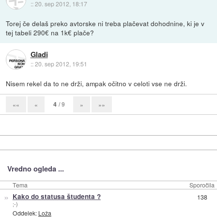
::
20. sep 2012, 18:17
Torej če delaš preko avtorske ni treba plačevat dohodnine, ki je v
tej tabeli 290€ na 1k€ plače?
Gladi
::
20. sep 2012, 19:51
Nisem rekel da to ne drži, ampak očitno v celoti vse ne drži.
4
/ 9
««
«
»
»»
Vredno ogleda ...
Tema
Sporočila
»
Kako do statusa študenta ?
138
;-)
Oddelek:
Loža