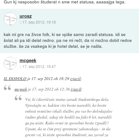
Gun kj nesposobn študerat n sme met statusa, aaaaajga tega.
urosz
::
17. sep 2012, 19:18
kak mi gre na živce folk, ki se vpiše samo zaradi statusa. idi se
šolat ali pa idi delat redno. pa ne mi rečt, da ni možno dobit redne
službe. še za vsakega ki je hotel delat, se je našla.
mcgeek
::
17. sep 2012, 19:47
IL DIAVOLO
je
17. sep 2012 ob 18:29
izjavil
:
mcgeek
je
17. sep 2012 ob 12:36
izjavil
:
Vsi, ki izkoriščate status zaradi študentskega dela.
Vprašajte se, kakšen vtis boste naredili, ko boste
enkrat resnično iskali službo, pa vas bo delodajalec
čudno gledal, zakaj ste hodili na faks 6 let, naredili
ga pa niste. Kako resni in sposobni boste izpadli?
Upam, da se čim prej spremeni zakonodaja - in da
greste vsi, ki niste sposobni študirati, na zavod za