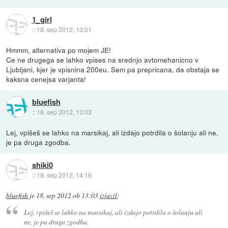
1_girl
::
18. sep 2012, 13:01
Hmmm, alternativa po mojem JE!
Ce ne drugega se lahko vpises na srednjo avtomehanicno v
Ljubljani, kjer je vpisnina 200eu. Sem pa prepricana, da obstaja se
kaksna cenejsa varjanta!
bluefish
::
18. sep 2012, 13:03
Lej, vpišeš se lahko na marsikaj, ali izdajo potrdila o šolanju ali ne,
je pa druga zgodba.
shiki0
::
18. sep 2012, 14:16
bluefish
je
18. sep 2012 ob 13:03
izjavil
:
Lej, vpišeš se lahko na marsikaj, ali izdajo potrdila o šolanju ali
ne, je pa druga zgodba.