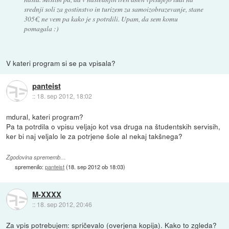
srednji soli za gostinstvo in turizem za samoizobrazevanje, stane
305€, ne vem pa kako je s potrdili. Upam, da sem komu
pomagala :)
V kateri program si se pa vpisala?
panteist
::
18. sep 2012, 18:02
mdural, kateri program?
Pa ta potrdila o vpisu veljajo kot vsa druga na študentskih servisih,
ker bi naj veljalo le za potrjene šole al nekaj takšnega?
Zgodovina sprememb…
spremenilo:
panteist
(
18. sep 2012 ob 18:03
)
M-XXXX
::
18. sep 2012, 20:46
Za vpis potrebujem: spričevalo (overjena kopija). Kako to zgleda?