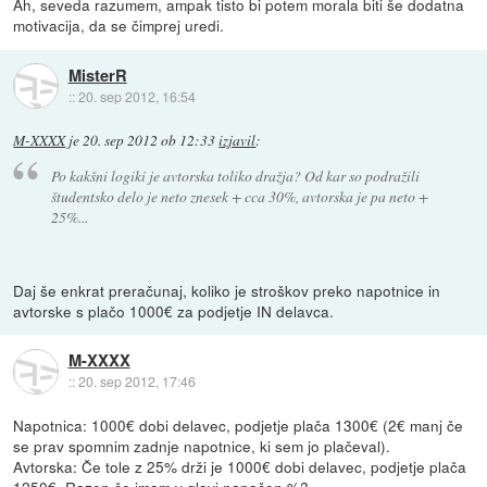
Ah, seveda razumem, ampak tisto bi potem morala biti še dodatna
motivacija, da se čimprej uredi.
MisterR
::
20. sep 2012, 16:54
M-XXXX
je
20. sep 2012 ob 12:33
izjavil
:
Po kakšni logiki je avtorska toliko dražja? Od kar so podražili
študentsko delo je neto znesek + cca 30%, avtorska je pa neto +
25%...
Daj še enkrat preračunaj, koliko je stroškov preko napotnice in
avtorske s plačo 1000€ za podjetje IN delavca.
M-XXXX
::
20. sep 2012, 17:46
Napotnica: 1000€ dobi delavec, podjetje plača 1300€ (2€ manj če
se prav spomnim zadnje napotnice, ki sem jo plačeval).
Avtorska: Če tole z 25% drži je 1000€ dobi delavec, podjetje plača