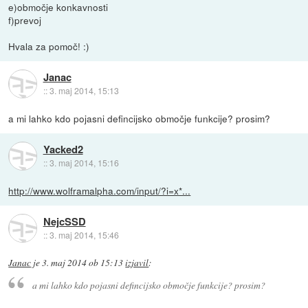
e)območje konkavnosti
f)prevoj
Hvala za pomoč! :)
Janac
::
3. maj 2014, 15:13
a mi lahko kdo pojasni defincijsko območje funkcije? prosim?
Yacked2
::
3. maj 2014, 15:16
http://www.wolframalpha.com/input/?i=x*...
NejcSSD
::
3. maj 2014, 15:46
Janac
je
3. maj 2014 ob 15:13
izjavil
:
a mi lahko kdo pojasni defincijsko območje funkcije? prosim?