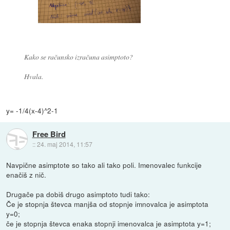
Kako se računsko izračuna asimptoto?
Hvala.
y= -1/4(x-4)^2-1
Free Bird
::
24. maj 2014, 11:57
Navpične asimptote so tako ali tako poli. Imenovalec funkcije
enačiš z nič.
Drugače pa dobiš drugo asimptoto tudi tako:
Če je stopnja števca manjša od stopnje imnovalca je asimptota
y=0;
če je stopnja števca enaka stopnji imenovalca je asimptota y=1;