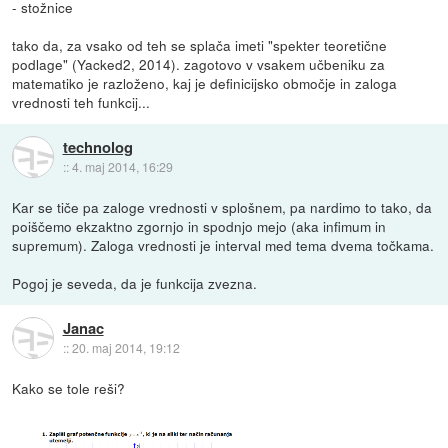
- stožnice
tako da, za vsako od teh se splača imeti "spekter teoretične
podlage" (Yacked2, 2014). zagotovo v vsakem učbeniku za
matematiko je razloženo, kaj je definicijsko območje in zaloga
vrednosti teh funkcij...
technolog
::
4. maj 2014, 16:29
Kar se tiče pa zaloge vrednosti v splošnem, pa nardimo to tako, da
poiščemo ekzaktno zgornjo in spodnjo mejo (aka infimum in
supremum). Zaloga vrednosti je interval med tema dvema točkama.
Pogoj je seveda, da je funkcija zvezna.
Janac
::
20. maj 2014, 19:12
Kako se tole reši?