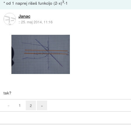
3
* od 1 naprej rišeš funkcijo (2-x)
-1
Janac
::
25. maj 2014, 11:16
tak?
«
1
2
»