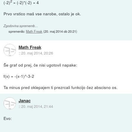
2
(-2)
= (-2)*(-2) = 4
Prvo vrstico maš vse narobe, ostalo je ok.
Zgodovina sprememb…
spremenilo:
Math Freak
(
20. maj 2014 ob 20:21
)
Math Freak
::
20. maj 2014, 20:26
Še graf od prej, če nisi ugotovil napake:
f(x) = -(x-1)^-3-2
Ta minus pred oklepajem ti prezrcali funkcijo čez abscisno os.
Janac
::
20. maj 2014, 21:44
Evo: