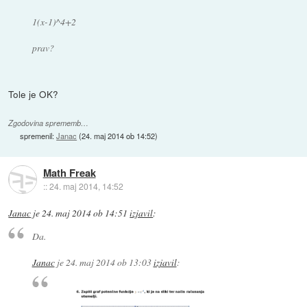
1(x-1)^4+2
prav?
Tole je OK?
Zgodovina sprememb…
spremenil:
Janac
(
24. maj 2014 ob 14:52
)
Math Freak
::
24. maj 2014, 14:52
Janac
je
24. maj 2014 ob 14:51
izjavil
:
Da.
Janac
je
24. maj 2014 ob 13:03
izjavil
: