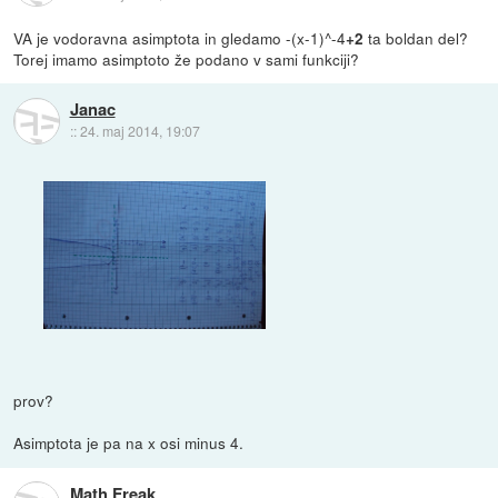
VA je vodoravna asimptota in gledamo -(x-1)^-4
ta boldan del?
+2
Torej imamo asimptoto že podano v sami funkciji?
Janac
::
24. maj 2014, 19:07
prov?
Asimptota je pa na x osi minus 4.
Math Freak