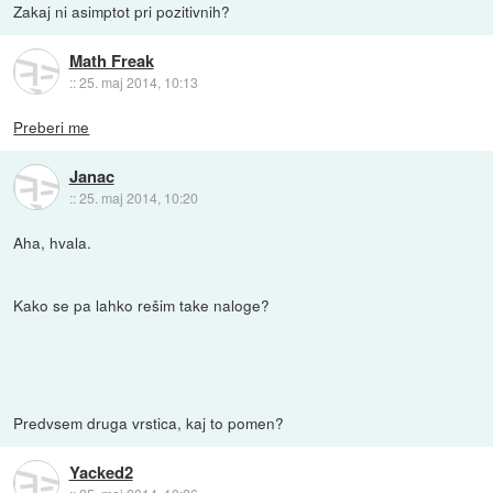
Zakaj ni asimptot pri pozitivnih?
Math Freak
::
25. maj 2014, 10:13
Preberi me
Janac
::
25. maj 2014, 10:20
Aha, hvala.
Kako se pa lahko rešim take naloge?
Predvsem druga vrstica, kaj to pomen?
Yacked2