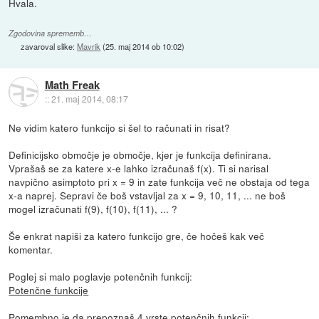
Hvala.
Zgodovina sprememb…
zavaroval slike:
Mavrik
(
25. maj 2014 ob 10:02
)
Math Freak
::
21. maj 2014, 08:17
Ne vidim katero funkcijo si šel to računati in risat?
Definicijsko območje je območje, kjer je funkcija definirana.
Vprašaš se za katere x-e lahko izračunaš f(x). Ti si narisal
navpično asimptoto pri x = 9 in zate funkcija več ne obstaja od tega
x-a naprej. Sepravi če boš vstavljal za x = 9, 10, 11, ... ne boš
mogel izračunati f(9), f(10), f(11), ... ?
Še enkrat napiši za katero funkcijo gre, če hočeš kak več
komentar.
Poglej si malo poglavje potenčnih funkcij:
Potenčne funkcije
Pomembno je da prepoznaš 4 vrste potenčnih funkcij: