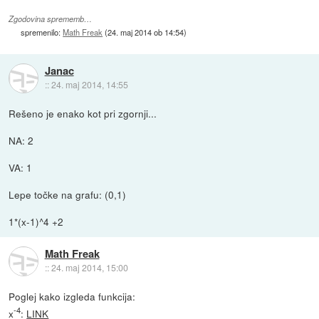
Zgodovina sprememb…
spremenilo:
Math Freak
(
24. maj 2014 ob 14:54
)
Janac
::
24. maj 2014, 14:55
Rešeno je enako kot pri zgornji...
NA: 2
VA: 1
Lepe točke na grafu: (0,1)
1*(x-1)^4 +2
Math Freak
::
24. maj 2014, 15:00
Poglej kako izgleda funkcija:
-4
x
:
LINK