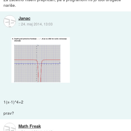
nariše.
Janac
::
24. maj 2014, 13:03
1(x-1)^4+2
prav?
Math Freak