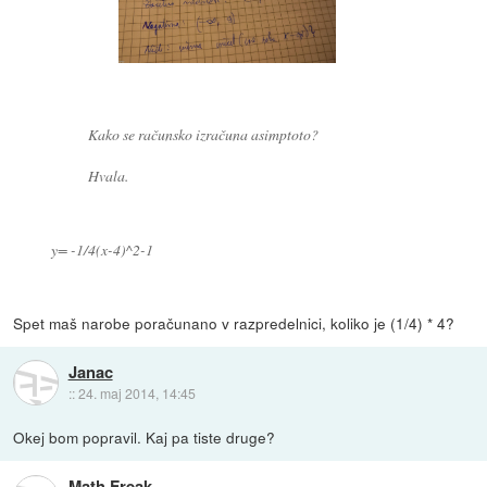
Kako se računsko izračuna asimptoto?
Hvala.
y= -1/4(x-4)^2-1
Spet maš narobe poračunano v razpredelnici, koliko je (1/4) * 4?
Janac
::
24. maj 2014, 14:45
Okej bom popravil. Kaj pa tiste druge?
Math Freak