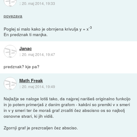
::
20. maj 2014, 19:33
povezava
-3
Poglej si malo kako je obrnjena krivulja y = x
En predznak ti manjka.
Janac
::
20. maj 2014, 19:47
predznak? kje pa?
Math Freak
::
20. maj 2014, 19:49
Najlažje se naloge lotiš tako, da najprej narišeš originalno funkcijo
in jo potem primerjaš z danim grafom - kakšni so premiki v x smeri
in v y smeri ter če moraš graf zrcaliti čez abscisno os so najbolj
osnovne stvari, ki jih vidiš.
Zgornji graf je prezrcaljen čez absciso.