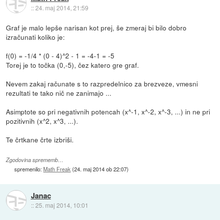
::
24. maj 2014, 21:59
Graf je malo lepše narisan kot prej, še zmeraj bi bilo dobro
izračunati koliko je:
f(0) = -1/4 * (0 - 4)^2 - 1 = -4-1 = -5
Torej je to točka (0,-5), čez katero gre graf.
Nevem zakaj računate s to razpredelnico za brezveze, vmesni
rezultati te tako nič ne zanimajo ...
Asimptote so pri negativnih potencah (x^-1, x^-2, x^-3, ...) in ne pri
pozitivnih (x^2, x^3, ...).
Te črtkane črte izbriši.
Zgodovina sprememb…
spremenilo:
Math Freak
(
24. maj 2014 ob 22:07
)
Janac
::
25. maj 2014, 10:01