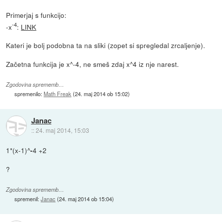
Primerjaj s funkcijo:
-4
-x
:
LINK
Kateri je bolj podobna ta na sliki (zopet si spregledal zrcaljenje).
Začetna funkcija je x^-4, ne smeš zdaj x^4 iz nje narest.
Zgodovina sprememb…
spremenilo:
Math Freak
(
24. maj 2014 ob 15:02
)
Janac
::
24. maj 2014, 15:03
1*(x-1)^
4 +2
-
?
Zgodovina sprememb…
spremenil:
Janac
(
24. maj 2014 ob 15:04
)