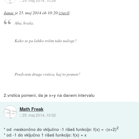
::
25. maj 2014, 10:26
Janac
je
25. maj 2014 ob 10:20
izjavil
:
Aha, hvala.
Kako se pa lahko rešim take naloge?
Predvsem druga vrstica, kaj to pomen?
2.vrstica pomeni, da je x=y na danem intervalu
Math Freak
::
25. maj 2014, 10:32
2
* od -neskončno do vključno -1 rišeš funkcijo: f(x) = -(x+2)
* od -1 do vključno 1 rišeš funkcijo: f(x) = x