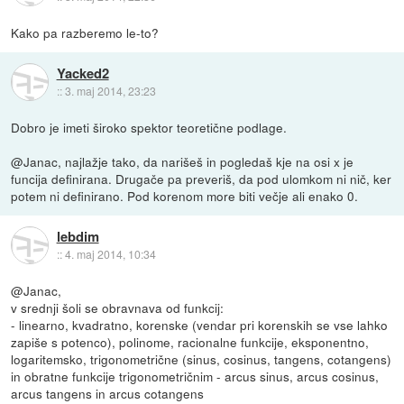
Kako pa razberemo le-to?
Yacked2
::
3. maj 2014, 23:23
Dobro je imeti široko spektor teoretične podlage.
@Janac, najlažje tako, da narišeš in pogledaš kje na osi x je
funcija definirana. Drugače pa preveriš, da pod ulomkom ni nič, ker
potem ni definirano. Pod korenom more biti večje ali enako 0.
lebdim
::
4. maj 2014, 10:34
@Janac,
v srednji šoli se obravnava od funkcij:
- linearno, kvadratno, korenske (vendar pri korenskih se vse lahko
zapiše s potenco), polinome, racionalne funkcije, eksponentno,
logaritemsko, trigonometrične (sinus, cosinus, tangens, cotangens)
in obratne funkcije trigonometričnim - arcus sinus, arcus cosinus,
arcus tangens in arcus cotangens