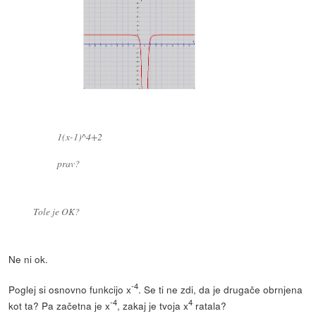
1(x-1)^4+2
prav?
Tole je OK?
Ne ni ok.
-4
Poglej si osnovno funkcijo x
. Se ti ne zdi, da je drugače obrnjena
-4
4
kot ta? Pa začetna je x
, zakaj je tvoja x
ratala?