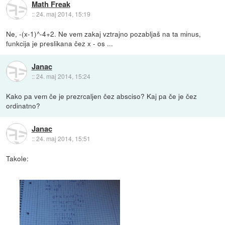
Math Freak
::
24. maj 2014, 15:19
Ne, -(x-1)^-4+2. Ne vem zakaj vztrajno pozabljaš na ta minus,
funkcija je preslikana čez x - os ...
Janac
::
24. maj 2014, 15:24
Kako pa vem če je prezrcaljen čez absciso? Kaj pa če je čez
ordinatno?
Janac
::
24. maj 2014, 15:51
Takole: