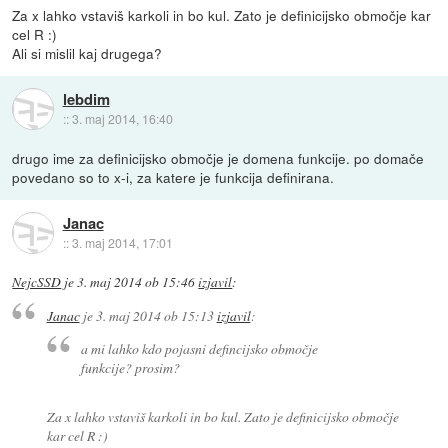
Za x lahko vstaviš karkoli in bo kul. Zato je definicijsko območje kar
cel R :)
Ali si mislil kaj drugega?
lebdim
::
3. maj 2014, 16:40
drugo ime za definicijsko območje je domena funkcije. po domače
povedano so to x-i, za katere je funkcija definirana.
Janac
::
3. maj 2014, 17:01
NejcSSD
je
3. maj 2014 ob 15:46
izjavil
:
Janac
je
3. maj 2014 ob 15:13
izjavil
:
a mi lahko kdo pojasni defincijsko območje
funkcije? prosim?
Za x lahko vstaviš karkoli in bo kul. Zato je definicijsko območje
kar cel R :)