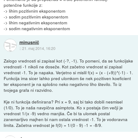
potenčne funkcije z:
-> lihim pozitivnim eksponentom
-> sodim pozitivnim eksponentom
-> lihim negativnim eksponentom
-> sodim negativnim eksponentom
minusnič
::
21. maj 2014, 16:20
Zalogo vrednosti si zapisal kot (-?, -1). To pomeni, da se funkcijske
vrednosti -1 nikoli ne doseže. Kot začetno vrednost si zapisal
vrednost -1. To je napaka. Verjetno si mislil f(x) = (x - (+9))^(-1) - 1.
Funkcija ima sicer lahko pred ulomkom še nek pozitiven koeficient
ter eksponent je na splošno neko negativno liho število. To iz
tvojega grafa ni razvidno.
Kje ni funkcija definirana? Pri x = 9, saj bi tako dobili nesmisel
(1/0). To je naša navpična asimptota. Ko x postaja čim večji je
vrednost 1/(x -9) vedno manjša. Če bi ta ulomek postal
zanemarljivo majhen bi nam ostala vrednost -1. To je vodoravna
limita. Začetna vrednost je f(0) = 1/(0 - 9) -1 = -8/9.