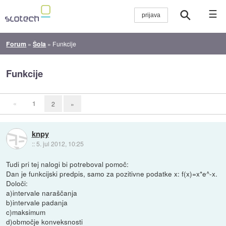
☰
Forum
»
Šola
»
Funkcije
Funkcije
«
1
2
»
knpy
::
5. jul 2012, 10:25
Tudi pri tej nalogi bi potreboval pomoč:
Dan je funkcijski predpis, samo za pozitivne podatke x: f(x)=x*e^-x.
Določi:
a)intervale naraščanja
b)intervale padanja
c)maksimum
d)območje konveksnosti