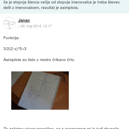
če je stopnja števca večja od stopnje imenovalca je treba števec
delit z imenovalcem, rezultat je asimptota.
Janac
::
24. maj 2014, 12:17
Funkcija:
3/2(2-x)^5+3
Asimptote so tisto z modro črtkano črto.
Za začetno nisem prepričan, pa s programom mi jo tudi drugače