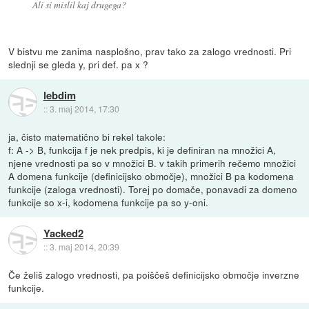
Ali si mislil kaj drugega?
V bistvu me zanima nasplošno, prav tako za zalogo vrednosti. Pri
slednji se gleda y, pri def. pa x ?
lebdim
::
3. maj 2014, 17:30
ja, čisto matematično bi rekel takole:
f: A -> B, funkcija f je nek predpis, ki je definiran na množici A,
njene vrednosti pa so v množici B. v takih primerih rečemo množici
A domena funkcije (definicijsko območje), množici B pa kodomena
funkcije (zaloga vrednosti). Torej po domače, ponavadi za domeno
funkcije so x-i, kodomena funkcije pa so y-oni.
Yacked2
::
3. maj 2014, 20:39
Če želiš zalogo vrednosti, pa poiščeš definicijsko območje inverzne
funkcije.