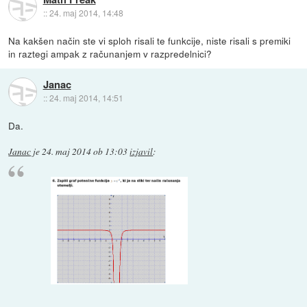
::
24. maj 2014, 14:48
Na kakšen način ste vi sploh risali te funkcije, niste risali s premiki
in raztegi ampak z računanjem v razpredelnici?
Janac
::
24. maj 2014, 14:51
Da.
Janac
je
24. maj 2014 ob 13:03
izjavil
: