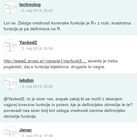
technolog
::
3. maj 2014, 20:42
Lol ne. Zaloga vrednosti korenske funkcije je R+ z nulo, kvadratna
funkcija je pa definirana na R.
Yacked2
::
3. maj 2014, 20:56
http://www2.arnes.si/~mpavle1/mp/funk3....
seveda je treba
pogledati, daj e funkcija bijektivna, drugače to negre.
lebdim
::
3. maj 2014, 22:02
@Yacked2, to je sicer res, ampak zakaj bi se mučil z iskanjem
najprej inverzne funkcije in potem, kje je definicijsko območje le-te?
ponavadi nas sicer bolj kot zaloga vrednosti zanima definicijsko
območje funkcije.
Janac
::
3. maj 2014, 22:36