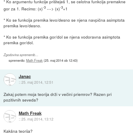
* Ko argumentu funkcije prišteješ 1, se celotna funkcija premakne
-3
-3
gor za 1. Recimo: (x)
---> (x)
+1
* Ko se funkcija premika levo/desno se njena navpična asimptota
premika levo/desno.
* Ko se funkcija premika gor/dol se njena vodoravna asimptota
premika gor/dol.
Zgodovina sprememb…
spremenilo:
Math Freak
(
25. maj 2014 ob 12:43
)
Janac
::
25. maj 2014, 12:51
Zakaj potem moja teorija drži v večini priemrov? Razen pri
pozitivnih seveda?
Math Freak
::
25. maj 2014, 13:12
Kakšna teorija?