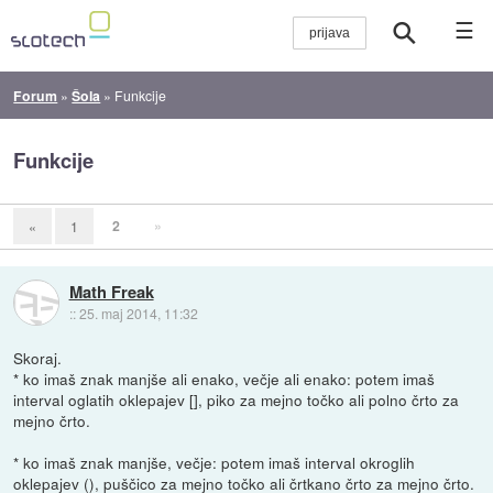
☰
Forum
»
Šola
»
Funkcije
Funkcije
2
»
«
1
Math Freak
::
25. maj 2014, 11:32
Skoraj.
* ko imaš znak manjše ali enako, večje ali enako: potem imaš
interval oglatih oklepajev [], piko za mejno točko ali polno črto za
mejno črto.
* ko imaš znak manjše, večje: potem imaš interval okroglih
oklepajev (), puščico za mejno točko ali črtkano črto za mejno črto.