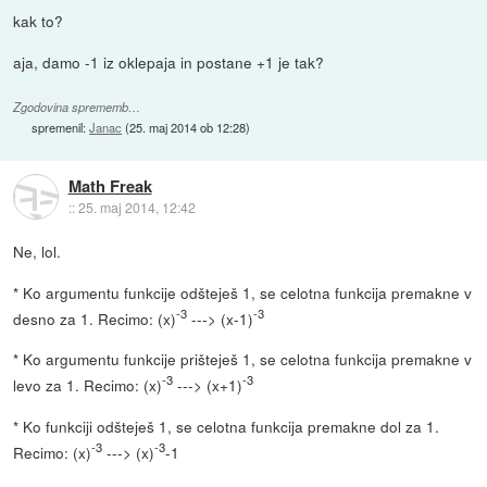
kak to?
aja, damo -1 iz oklepaja in postane +1 je tak?
Zgodovina sprememb…
spremenil:
Janac
(
25. maj 2014 ob 12:28
)
Math Freak
::
25. maj 2014, 12:42
Ne, lol.
* Ko argumentu funkcije odšteješ 1, se celotna funkcija premakne v
-3
-3
desno za 1. Recimo: (x)
---> (x-1)
* Ko argumentu funkcije prišteješ 1, se celotna funkcija premakne v
-3
-3
levo za 1. Recimo: (x)
---> (x+1)
* Ko funkciji odšteješ 1, se celotna funkcija premakne dol za 1.
-3
-3
Recimo: (x)
---> (x)
-1