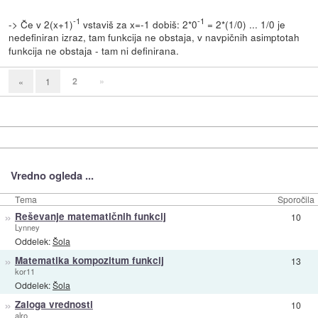
-1
-1
-> Če v 2(x+1)
vstaviš za x=-1 dobiš: 2*0
= 2*(1/0) ... 1/0 je
nedefiniran izraz, tam funkcija ne obstaja, v navpičnih asimptotah
funkcija ne obstaja - tam ni definirana.
2
»
«
1
Vredno ogleda ...
Tema
Sporočila
»
Reševanje matematičnih funkcij
10
Lynney
Oddelek:
Šola
»
Matematika kompozitum funkcij
13
kor11
Oddelek:
Šola
»
Zaloga vrednosti
10
alro