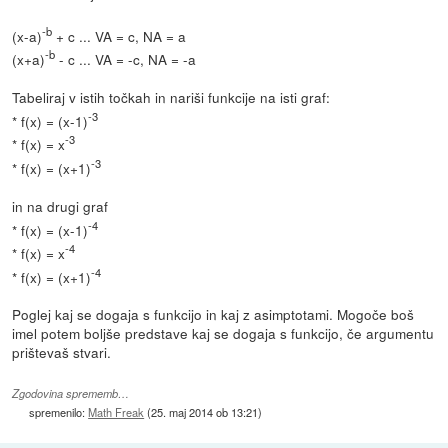
-b
(x-a)
+ c ... VA = c, NA = a
-b
(x+a)
- c ... VA = -c, NA = -a
Tabeliraj v istih točkah in nariši funkcije na isti graf:
-3
* f(x) = (x-1)
-3
* f(x) = x
-3
* f(x) = (x+1)
in na drugi graf
-4
* f(x) = (x-1)
-4
* f(x) = x
-4
* f(x) = (x+1)
Poglej kaj se dogaja s funkcijo in kaj z asimptotami. Mogoče boš
imel potem boljše predstave kaj se dogaja s funkcijo, če argumentu
prištevaš stvari.
Zgodovina sprememb…
spremenilo:
Math Freak
(
25. maj 2014 ob 13:21
)