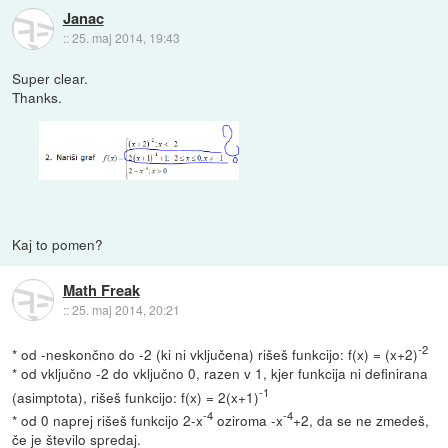
Janac
::
25. maj 2014, 19:43
Super clear.
Thanks.
Kaj to pomen?
Math Freak
::
25. maj 2014, 20:21
-2
* od -neskončno do -2 (ki ni vključena) rišeš funkcijo: f(x) = (x+2)
* od vključno -2 do vključno 0, razen v 1, kjer funkcija ni definirana
-1
(asimptota), rišeš funkcijo: f(x) = 2(x+1)
-4
-4
* od 0 naprej rišeš funkcijo 2-x
oziroma -x
+2, da se ne zmedeš,
če je število spredaj.