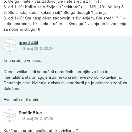
5. Če ga imate - vas zadovoljuje ( ste srečni z njim ) /
6. od 1-10: Koliko se v življenju "sekirate" ( 1 - Nič , 10 - Veliko) 3
7. Ste si kdaj zadali kakšen cilj? Ste ga dosegli ? ja in ja
8. od 1-10: Ste nasplošno zadovoljni z življenjem, Ste srečni ? ( 1-
zelo nesrečen, 10 - zelo srečen -> Svojega življenja ne bi zamenjal
za nobeno drugo) 8
guest #44
::
13. maj 2012, 02:24
Ena srednje vmesna.
Danes veliko ljudi se počuti nesrečnih, ker njihovo telo in
mentaliteta sta prilagojeni za neko srednjeveško obliko življenja.
Današnjo hitro življenje z visokimi standardi pa je primerno zgolj za
določene.
Evolucija at it again.
PacificBlue
::
13. maj 2012, 07:29
Kakšna je srednjeveška oblika življenja?