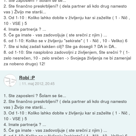
1. Ste zaposleni ? Šolam se še...
2. Ste finančno preskrbljeni? ( dela partner ali kdo drug namesto
vas ) Živijo me starši...
3. Od 1-10 : Koliko lahko dobite v življenju kar si zaželite ( 1 - Nič ,
10 - VSE ) 5
4. Imate partnerja ? ...
5. Če ga imate - vas zadovoljuje ( ste srečni z njim ) ...
6. od 1-10: Koliko se v življenju "sekirate" ( 1 - Nič , 10 - Veliko) 6
7. Ste si kdaj zadali kakšen cilj? Ste ga dosegli ? DA in DA..
8. od 1-10: Ste nasplošno zadovoljni z življenjem, Ste srečni ? ( 1-
zelo nesrečen, 10 - zelo srečen -> Svojega življenja ne bi zamenjal
za nobeno drugo) 12!
Robi :P
::
11. maj 2012, 20:45
1. Ste zaposleni ? Šolam se še...
2. Ste finančno preskrbljeni? ( dela partner ali kdo drug namesto
vas ) Živijo me starši...
3. Od 1-10 : Koliko lahko dobite v življenju kar si zaželite ( 1 - Nič ,
10 - VSE ) 5
4. Imate partnerja ? ...
5. Če ga imate - vas zadovoljuje ( ste srečni z njim ) ...
6. od 1-10: Koliko se v življenju "sekirate" ( 1 - Nič , 10 - Veliko) 6