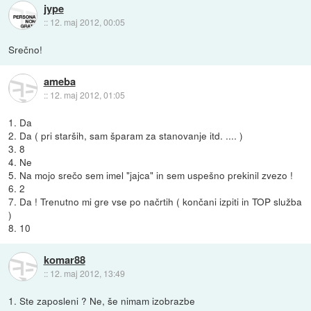
jype
::
12. maj 2012, 00:05
Srečno!
ameba
::
12. maj 2012, 01:05
1. Da
2. Da ( pri starših, sam šparam za stanovanje itd. .... )
3. 8
4. Ne
5. Na mojo srečo sem imel "jajca" in sem uspešno prekinil zvezo !
6. 2
7. Da ! Trenutno mi gre vse po načrtih ( končani izpiti in TOP služba
)
8. 10
komar88
::
12. maj 2012, 13:49
1. Ste zaposleni ? Ne, še nimam izobrazbe