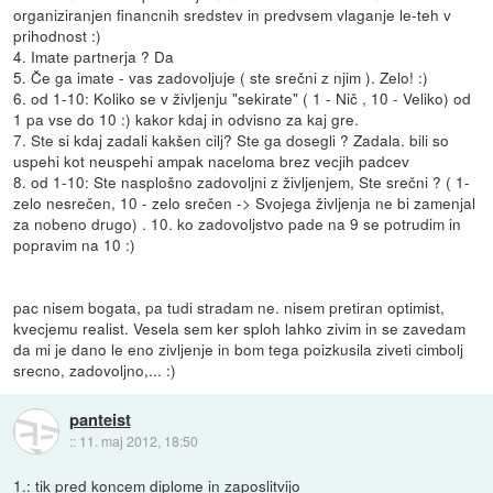
organiziranjen financnih sredstev in predvsem vlaganje le-teh v
prihodnost :)
4. Imate partnerja ? Da
5. Če ga imate - vas zadovoljuje ( ste srečni z njim ). Zelo! :)
6. od 1-10: Koliko se v življenju "sekirate" ( 1 - Nič , 10 - Veliko) od
1 pa vse do 10 :) kakor kdaj in odvisno za kaj gre.
7. Ste si kdaj zadali kakšen cilj? Ste ga dosegli ? Zadala. bili so
uspehi kot neuspehi ampak naceloma brez vecjih padcev
8. od 1-10: Ste nasplošno zadovoljni z življenjem, Ste srečni ? ( 1-
zelo nesrečen, 10 - zelo srečen -> Svojega življenja ne bi zamenjal
za nobeno drugo) . 10. ko zadovoljstvo pade na 9 se potrudim in
popravim na 10 :)
pac nisem bogata, pa tudi stradam ne. nisem pretiran optimist,
kvecjemu realist. Vesela sem ker sploh lahko zivim in se zavedam
da mi je dano le eno zivljenje in bom tega poizkusila ziveti cimbolj
srecno, zadovoljno,... :)
panteist
::
11. maj 2012, 18:50
1.: tik pred koncem diplome in zaposlitvijo