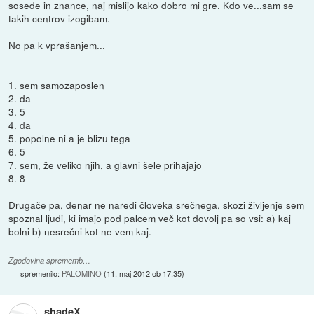
sosede in znance, naj mislijo kako dobro mi gre. Kdo ve...sam se
takih centrov izogibam.
No pa k vprašanjem...
1. sem samozaposlen
2. da
3. 5
4. da
5. popolne ni a je blizu tega
6. 5
7. sem, že veliko njih, a glavni šele prihajajo
8. 8
Drugače pa, denar ne naredi človeka srečnega, skozi življenje sem
spoznal ljudi, ki imajo pod palcem več kot dovolj pa so vsi: a) kaj
bolni b) nesrečni kot ne vem kaj.
Zgodovina sprememb…
spremenilo:
PALOMINO
(
11. maj 2012 ob 17:35
)
shadeX