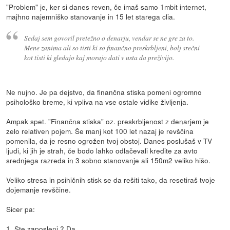
"Problem" je, ker si danes reven, če imaš samo 1mbit internet,
majhno najemniško stanovanje in 15 let starega clia.
Sedaj sem govoril pretežno o denarju, vendar se ne gre za to.
Mene zanima ali so tisti ki so finančno preskrbljeni, bolj srečni
kot tisti ki gledajo kaj morajo dati v usta da preživijo.
Ne nujno. Je pa dejstvo, da finančna stiska pomeni ogromno
psihološko breme, ki vpliva na vse ostale vidike življenja.
Ampak spet. "Finančna stiska" oz. preskrbljenost z denarjem je
zelo relativen pojem. Še manj kot 100 let nazaj je revščina
pomenila, da je resno ogrožen tvoj obstoj. Danes poslušaš v TV
ljudi, ki jih je strah, če bodo lahko odlačevali kredite za avto
srednjega razreda in 3 sobno stanovanje ali 150m2 veliko hišo.
Veliko stresa in psihičnih stisk se da rešiti tako, da resetiraš tvoje
dojemanje revščine.
Sicer pa:
1. Ste zaposleni ? Da.