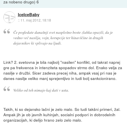
za nobeno drugo) 6
IceIceBaby
::
11. maj 2012, 18:18
Če pogledate današnji svet nasplošno boste zlahka opazili, da je
vedno več nasilja, vojn, korupcije ter hinavščine in drugih
dejavnikov ki vplivajo na ljudi.
Link? 2. svetovna je bila najbolj "nasilen" konflikt, od takrat naprej
gre pa frekvenca in intenziteta spopadov strmo dol. Enako velja za
nasilje v družbi. Sicer zadeva precej niha, ampak vsaj pri nas je
danes nasilje veliko manj sprejemljivo in tudi bolj sankcionirano.
Veliko od teh nimajo kaj dati v usta.
Takih, ki so dejansko lačni je zelo malo. So tudi takšni primeri, žal.
Ampak jih je ob javnih kuhinjah, socialni podpori in dobrodelnih
organizacijah, ki delijo hrano zelo zelo malo.