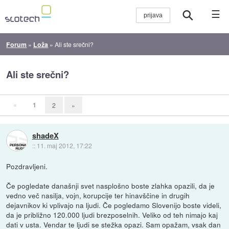
☰
Forum
»
Loža
»
Ali ste srečni?
Ali ste srečni?
«
1
2
»
shadeX
::
11. maj 2012, 17:22
Pozdravljeni.
Če pogledate današnji svet nasplošno boste zlahka opazili, da je
vedno več nasilja, vojn, korupcije ter hinavščine in drugih
dejavnikov ki vplivajo na ljudi. Če pogledamo Slovenijo boste videli,
da je približno 120.000 ljudi brezposelnih. Veliko od teh nimajo kaj
dati v usta. Vendar te ljudi se stežka opazi. Sam opažam, vsak dan