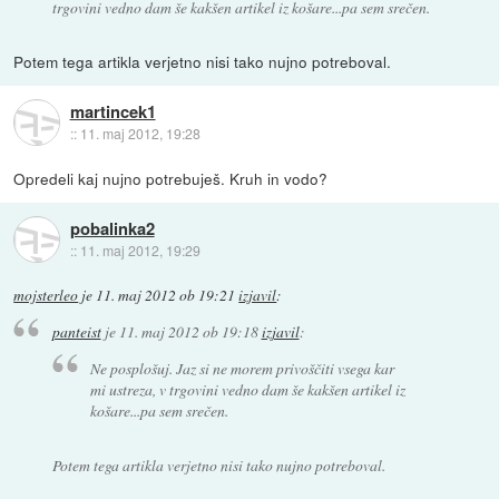
trgovini vedno dam še kakšen artikel iz košare...pa sem srečen.
Potem tega artikla verjetno nisi tako nujno potreboval.
martincek1
::
11. maj 2012, 19:28
Opredeli kaj nujno potrebuješ. Kruh in vodo?
pobalinka2
::
11. maj 2012, 19:29
mojsterleo
je
11. maj 2012 ob 19:21
izjavil
:
panteist
je
11. maj 2012 ob 19:18
izjavil
:
Ne posplošuj. Jaz si ne morem privoščiti vsega kar
mi ustreza, v trgovini vedno dam še kakšen artikel iz
košare...pa sem srečen.
Potem tega artikla verjetno nisi tako nujno potreboval.