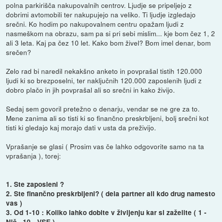
polna parkirišča nakupovalnih centrov. Ljudje se pripeljejo z
dobrimi avtomobili ter nakupujejo na veliko. Ti ljudje izgledajo
srečni. Ko hodim po nakupovalnem centru opažam ljudi z
nasmeškom na obrazu, sam pa si pri sebi mislim... kje bom čez 1, 2
ali 3 leta. Kaj pa čez 10 let. Kako bom živel? Bom imel denar, bom
srečen?
Zelo rad bi naredil nekakšno anketo in povprašal tistih 120.000
ljudi ki so brezposelni, ter naključnih 120.000 zaposlenih ljudi z
dobro plačo in jih povprašal ali so srečni in kako živijo.
Sedaj sem govoril pretežno o denarju, vendar se ne gre za to.
Mene zanima ali so tisti ki so finančno preskrbljeni, bolj srečni kot
tisti ki gledajo kaj morajo dati v usta da preživijo.
Vprašanje se glasi ( Prosim vas če lahko odgovorite samo na ta
vprašanja ), torej:
1. Ste zaposleni ?
2. Ste finančno preskrbljeni? ( dela partner ali kdo drug namesto
vas )
3. Od 1-10 : Koliko lahko dobite v življenju kar si zaželite ( 1 -
Nič , 10 - VSE )