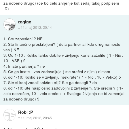
za nobeno drugo) (ce bo celo zivljenje kot sedaj takoj podpisem
:D)
roginc
::
11. maj 2012, 20:14
1. Ste zaposleni ? NE
2. Ste finančno preskrbljeni? ( dela partner ali kdo drug namesto
vas ) NE
3. Od 1-10 : Koliko lahko dobite v življenju kar si zaželite ( 1 - Nič ,
10 - VSE ) 9
4. Imate partnerja ? ne
5. Če ga imate - vas zadovoljuje ( ste srečni z njim ) nimam
6. od 1-10: Koliko se v življenju "sekirate" ( 1 - Nič , 10 - Veliko) 5
7. Ste si kdaj zadali kakšen cilj? Ste ga dosegli ? da
8. od 1-10: Ste nasplošno zadovoljni z življenjem, Ste srečni ? ( 1-
zelo nesrečen, 10 - zelo srečen -> Svojega življenja ne bi zamenjal
za nobeno drugo) 9
Robi :P
::
11. maj 2012, 20:45