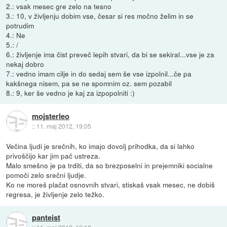
2.: vsak mesec gre zelo na tesno
3.: 10, v življenju dobim vse, česar si res močno želim in se
potrudim
4.: Ne
5.: /
6.: življenje ima čist preveč lepih stvari, da bi se sekiral...vse je za
nekaj dobro
7.: vedno imam cilje in do sedaj sem še vse izpolnil...če pa
kakšnega nisem, pa se ne spomnim oz. sem pozabil
8.: 9, ker še vedno je kaj za izpopolniti :)
mojsterleo
::
11. maj 2012, 19:05
Večina ljudi je srečnih, ko imajo dovolj prihodka, da si lahko
privoščijo kar jim pač ustreza.
Malo smešno je pa trditi, da so brezposelni in prejemniki socialne
pomoči zelo srečni ljudje.
Ko ne moreš plačat osnovnih stvari, stiskaš vsak mesec, ne dobiš
regresa, je življenje zelo težko.
panteist