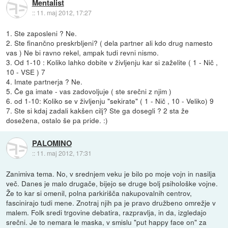
Mentalist
::
11. maj 2012, 17:27
1. Ste zaposleni ? Ne.
2. Ste finančno preskrbljeni? ( dela partner ali kdo drug namesto
vas ) Ne bi ravno rekel, ampak tudi revni nismo.
3. Od 1-10 : Koliko lahko dobite v življenju kar si zaželite ( 1 - Nič ,
10 - VSE ) 7
4. Imate partnerja ? Ne.
5. Če ga imate - vas zadovoljuje ( ste srečni z njim )
6. od 1-10: Koliko se v življenju "sekirate" ( 1 - Nič , 10 - Veliko) 9
7. Ste si kdaj zadali kakšen cilj? Ste ga dosegli ? 2 sta že
dosežena, ostalo še pa pride. :)
PALOMINO
::
11. maj 2012, 17:31
Zanimiva tema. No, v srednjem veku je bilo po moje vojn in nasilja
več. Danes je malo drugače, bijejo se druge bolj psihološke vojne.
Že to kar si omenil, polna parkirišča nakupovalnih centrov,
fascinirajo tudi mene. Znotraj njih pa je pravo družbeno omrežje v
malem. Folk sredi trgovine debatira, razpravlja, in da, izgledajo
srečni. Je to nemara le maska, v smislu "put happy face on" za