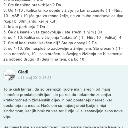
2. Ste finančno preskrbljeni? Da.
3. Od 1-10 : Koliko lahko dobite v življenju kar si zaželite ( 1 - Nič ,
10 - VSE ) 10 (če gre za resne želje, ne za muhe enodnevnice tipa
"kupil bi 30m jahto, ker je kul")
4. Imate partnerja ? Da
5. Če ga imate - vas zadovoljuje ( ste srečni z njim ) Da
6. od 1-10: Koliko se v življenju "sekirate" ( 1 - Nič , 10 - Veliko) -4
7. Ste si kdaj zadali kakšen cilj? Ste ga dosegli ? Da
8. od 1-10: Ste nasplošno zadovoljni z življenjem, Ste srečni ? ( 1-
zelo nesrečen, 10 - zelo srečen -> Svojega življenja ne bi zamenjal
za nobeno drugo) 8 (delam na tem, da bo 10)
Gladi
::
11. maj 2012, 18:23
To je čisti larifari, da so premožni ljudje manj srečni od manj
finančno preskrbljenih ljudi. Je pa res da nekaterim zmanjka
kratkoročnejših življenskih ciljev in pač postanejo nesreči ker
obstanejo na mestu. Načelom so najbolj sreči ljudje z hipi
sindromom, ker jih bmk za vse ter ljudje, ki si zastavljajo skos nove
cilje.
Revnejši ljudje so osredotočeni na finančne zadeve v tem trenutku