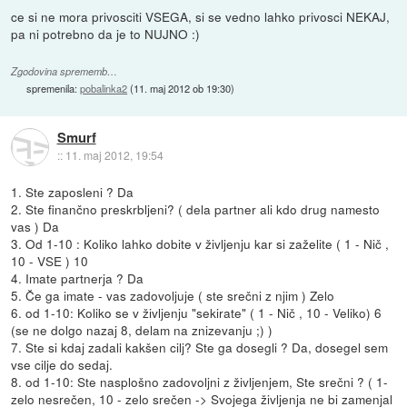
ce si ne mora privosciti VSEGA, si se vedno lahko privosci NEKAJ,
pa ni potrebno da je to NUJNO :)
Zgodovina sprememb…
spremenila:
pobalinka2
(
11. maj 2012 ob 19:30
)
Smurf
::
11. maj 2012, 19:54
1. Ste zaposleni ? Da
2. Ste finančno preskrbljeni? ( dela partner ali kdo drug namesto
vas ) Da
3. Od 1-10 : Koliko lahko dobite v življenju kar si zaželite ( 1 - Nič ,
10 - VSE ) 10
4. Imate partnerja ? Da
5. Če ga imate - vas zadovoljuje ( ste srečni z njim ) Zelo
6. od 1-10: Koliko se v življenju "sekirate" ( 1 - Nič , 10 - Veliko) 6
(se ne dolgo nazaj 8, delam na znizevanju ;) )
7. Ste si kdaj zadali kakšen cilj? Ste ga dosegli ? Da, dosegel sem
vse cilje do sedaj.
8. od 1-10: Ste nasplošno zadovoljni z življenjem, Ste srečni ? ( 1-
zelo nesrečen, 10 - zelo srečen -> Svojega življenja ne bi zamenjal