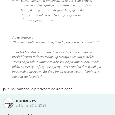
Dovolj denarja ti omogoča, da se posvečaš drugim
ciljem, hobijem, ljudem, itd stalno pomanjkanje pa
te sili, da razmišljaš pretežno o tem, kje bi dobil
dovolj za štukat mesec. Denar je nujen a ne
absoluten pogoj za srečo.
Ja, se strinjam.
"If money can't buy happines, then I guess I'll have to rent it."
Tako kot leta dva pa tri tudi danes en del k sreci prispeva
preskrbljenost iz dneva v dan. Vprasanja o tem ali je nekdo
srecen so pa zelo relativne in odvisna od posameznikov. Nekdo
lahko na vsa zgornja vprasanja ogovori s samimi desetkami, pa
bo se vedno nesrecen. En drug bo pa srecen, ceprav izpolnjuje
samo nekaj 'pogojev'.
ja in ne. odvisno je predvsem od karakterja.
marijancek
::
11. maj 2012, 23:39