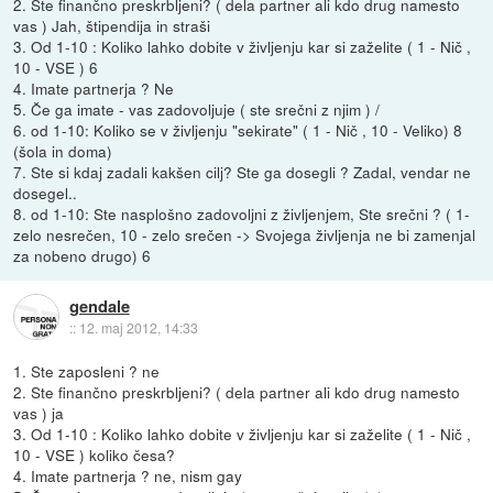
2. Ste finančno preskrbljeni? ( dela partner ali kdo drug namesto
vas ) Jah, štipendija in straši
3. Od 1-10 : Koliko lahko dobite v življenju kar si zaželite ( 1 - Nič ,
10 - VSE ) 6
4. Imate partnerja ? Ne
5. Če ga imate - vas zadovoljuje ( ste srečni z njim ) /
6. od 1-10: Koliko se v življenju "sekirate" ( 1 - Nič , 10 - Veliko) 8
(šola in doma)
7. Ste si kdaj zadali kakšen cilj? Ste ga dosegli ? Zadal, vendar ne
dosegel..
8. od 1-10: Ste nasplošno zadovoljni z življenjem, Ste srečni ? ( 1-
zelo nesrečen, 10 - zelo srečen -> Svojega življenja ne bi zamenjal
za nobeno drugo) 6
gendale
::
12. maj 2012, 14:33
1. Ste zaposleni ? ne
2. Ste finančno preskrbljeni? ( dela partner ali kdo drug namesto
vas ) ja
3. Od 1-10 : Koliko lahko dobite v življenju kar si zaželite ( 1 - Nič ,
10 - VSE ) koliko česa?
4. Imate partnerja ? ne, nism gay