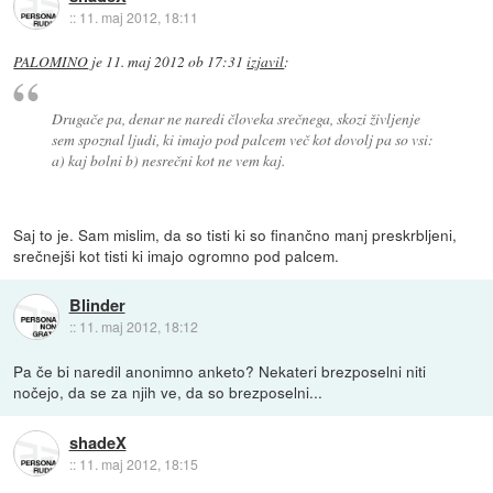
::
11. maj 2012, 18:11
PALOMINO
je
11. maj 2012 ob 17:31
izjavil
:
Drugače pa, denar ne naredi človeka srečnega, skozi življenje
sem spoznal ljudi, ki imajo pod palcem več kot dovolj pa so vsi:
a) kaj bolni b) nesrečni kot ne vem kaj.
Saj to je. Sam mislim, da so tisti ki so finančno manj preskrbljeni,
srečnejši kot tisti ki imajo ogromno pod palcem.
Blinder
::
11. maj 2012, 18:12
Pa če bi naredil anonimno anketo? Nekateri brezposelni niti
nočejo, da se za njih ve, da so brezposelni...
shadeX
::
11. maj 2012, 18:15