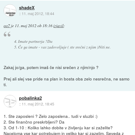
shadeX
::
11. maj 2012, 18:44
oo7
je
11. maj 2012 ob 18:16
izjavil
:
4. Imate partnerja ?Da
5. Če ga imate - vas zadovoljuje ( ste srečni z njim )Niti ne.
Zakaj jo/ga, potem imaš če nisi srečen z njim/njo ?
Prej ali slej vse pride na plan in bosta oba zelo nesrečna, ne samo
ti.
pobalinka2
::
11. maj 2012, 18:45
1. Ste zaposleni ? Zelo zaposlena.. tudi v sluzbi :)
2. Ste finančno preskrbljeni? Da
3. Od 1-10 : Koliko lahko dobite v življenju kar si zaželite?
Naceloma vse kar potrebujem in veliko kar si zazelim. Seveda z