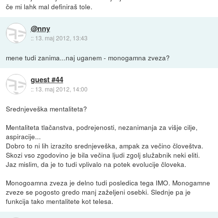
če mi lahk mal definiraš tole.
@nny
::
13. maj 2012, 13:43
mene tudi zanima...naj uganem - monogamna zveza?
guest #44
::
13. maj 2012, 14:00
Srednjeveška mentaliteta?
Mentaliteta tlačanstva, podrejenosti, nezanimanja za višje cilje,
aspiracije...
Dobro to ni lih izrazito srednjeveška, ampak za večino človeštva.
Skozi vso zgodovino je bila večina ljudi zgolj služabnik neki eliti.
Jaz mislim, da je to tudi vplivalo na potek evolucije človeka.
Monogoamna zveza je delno tudi posledica tega IMO. Monogamne
zveze se pogosto gredo manj zaželjeni osebki. Slednje pa je
funkcija tako mentalitete kot telesa.