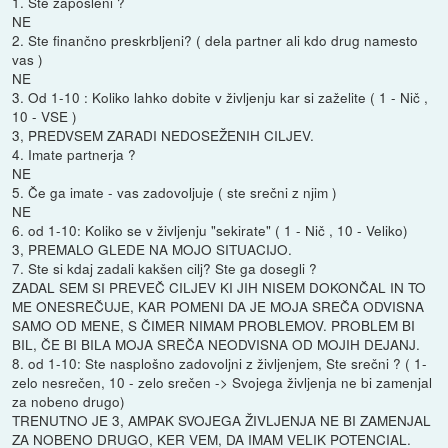
1. Ste zaposleni ?
NE
2. Ste finančno preskrbljeni? ( dela partner ali kdo drug namesto
vas )
NE
3. Od 1-10 : Koliko lahko dobite v življenju kar si zaželite ( 1 - Nič ,
10 - VSE )
3, PREDVSEM ZARADI NEDOSEŽENIH CILJEV.
4. Imate partnerja ?
NE
5. Če ga imate - vas zadovoljuje ( ste srečni z njim )
NE
6. od 1-10: Koliko se v življenju "sekirate" ( 1 - Nič , 10 - Veliko)
3, PREMALO GLEDE NA MOJO SITUACIJO.
7. Ste si kdaj zadali kakšen cilj? Ste ga dosegli ?
ZADAL SEM SI PREVEČ CILJEV KI JIH NISEM DOKONČAL IN TO
ME ONESREČUJE, KAR POMENI DA JE MOJA SREČA ODVISNA
SAMO OD MENE, S ČIMER NIMAM PROBLEMOV. PROBLEM BI
BIL, ČE BI BILA MOJA SREČA NEODVISNA OD MOJIH DEJANJ.
8. od 1-10: Ste nasplošno zadovoljni z življenjem, Ste srečni ? ( 1-
zelo nesrečen, 10 - zelo srečen -> Svojega življenja ne bi zamenjal
za nobeno drugo)
TRENUTNO JE 3, AMPAK SVOJEGA ŽIVLJENJA NE BI ZAMENJAL
ZA NOBENO DRUGO, KER VEM, DA IMAM VELIK POTENCIAL.