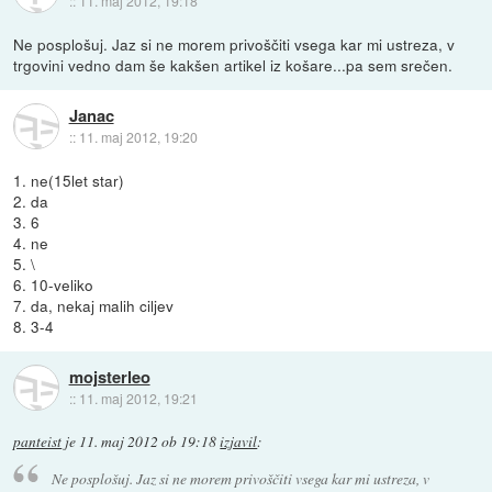
::
11. maj 2012, 19:18
Ne posplošuj. Jaz si ne morem privoščiti vsega kar mi ustreza, v
trgovini vedno dam še kakšen artikel iz košare...pa sem srečen.
Janac
::
11. maj 2012, 19:20
1. ne(15let star)
2. da
3. 6
4. ne
5. \
6. 10-veliko
7. da, nekaj malih ciljev
8. 3-4
mojsterleo
::
11. maj 2012, 19:21
panteist
je
11. maj 2012 ob 19:18
izjavil
:
Ne posplošuj. Jaz si ne morem privoščiti vsega kar mi ustreza, v