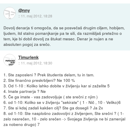
@nny
::
11. maj 2012, 18:28
Dovolj denarja ti omogoča, da se posvečaš drugim ciljem, hobijem,
ljudem, itd stalno pomanjkanje pa te sili, da razmišljaš pretežno o
tem, kje bi dobil dovolj za štukat mesec. Denar je nujen a ne
absoluten pogoj za srečo.
Timurlenk
::
11. maj 2012, 18:30
1. Ste zaposleni ? Prek študenta delam, tu in tam.
2. Ste finančno preskrbljeni? Ne 100 %
3. Od 1-10 : Koliko lahko dobite v življenju kar si zaželite 5
4. Imate partnerja ? Ne
5. Če ga imate - vas zadovoljuje ( ste srečni z njim )
6. od 1-10: Koliko se v življenju "sekirate" ( 1 - Nič , 10 - Veliko)6
7. Ste si kdaj zadali kakšen cilj? Ste ga dosegli ? Ja 2x
8. od 1-10: Ste nasplošno zadovoljni z življenjem, Ste srečni ? ( 1-
zelo nesrečen, 10 - zelo srečen -> Svojega življenja ne bi zamenjal
za nobeno drugo) 7