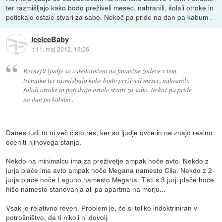
ter razmišljajo kako bodo preživeli mesec, nahranili, šolali otroke in
potiskajo ostale stvari za sabo. Nekoč pa pride na dan pa kabum .
IceIceBaby
::
11. maj 2012, 18:26
Revnejši ljudje so osredotočeni na finančne zadeve v tem
trenutku ter razmišljajo kako bodo preživeli mesec, nahranili,
šolali otroke in potiskajo ostale stvari za sabo. Nekoč pa pride
na dan pa kabum .
Danes tudi to ni več čisto res, ker so ljudje ovce in ne znajo realno
oceniti njihovega stanja.
Nekdo na minimalcu ima za preživetje ampak hoče avto. Nekdo z
jurja plače ima avto ampak hoče Megana namesto Clia. Nekdo z 2
jurja plače hoče Laguno namesto Megana. Tisti s 3 jurji plače hoče
hišo namesto stanovanja ali pa apartma na morju...
Vsak je relativno reven. Problem je, če si toliko indoktriniran v
potrošništvo, da ti nikoli ni dovolj.