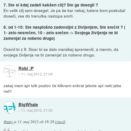
7. Ste si kdaj zadali kakšen cilj? Ste ga dosegli ?
En velik cilj sem dosegel. Je pa še kar nekaj, katere bom poskušal
doseči, vse do trenutka nastopa smrti.
8. od 1-10: Ste nasplošno zadovoljni z življenjem, Ste srečni ? (
1- zelo nesrečen, 10 - zelo srečen -> Svojega življenja ne bi
zamenjal za nobeno drugo)
Ocenil bi z 9. Sicer bi se dalo marsikaj spremeniti, a menim, da
svojega življenja ne bi zamenjal za nobeno drugo.
Robi :P
::
11. maj 2012, 21:09
zakaj mam spt tolk postov če kliknem enkrat jebote spt neki jebe
net!!
BigWhale
::
11. maj 2012, 21:30
@nny
je
11. maj 2012 ob 18:28
izjavil
: