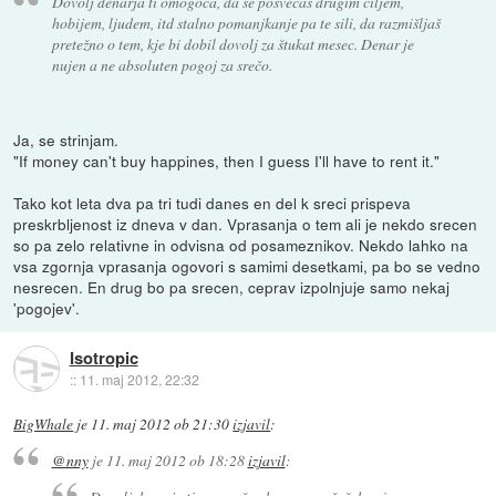
Dovolj denarja ti omogoča, da se posvečaš drugim ciljem,
hobijem, ljudem, itd stalno pomanjkanje pa te sili, da razmišljaš
pretežno o tem, kje bi dobil dovolj za štukat mesec. Denar je
nujen a ne absoluten pogoj za srečo.
Ja, se strinjam.
"If money can't buy happines, then I guess I'll have to rent it."
Tako kot leta dva pa tri tudi danes en del k sreci prispeva
preskrbljenost iz dneva v dan. Vprasanja o tem ali je nekdo srecen
so pa zelo relativne in odvisna od posameznikov. Nekdo lahko na
vsa zgornja vprasanja ogovori s samimi desetkami, pa bo se vedno
nesrecen. En drug bo pa srecen, ceprav izpolnjuje samo nekaj
'pogojev'.
Isotropic
::
11. maj 2012, 22:32
BigWhale
je
11. maj 2012 ob 21:30
izjavil
:
@nny
je
11. maj 2012 ob 18:28
izjavil
: