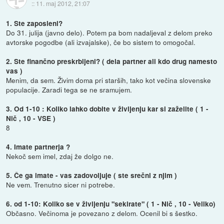
::
11. maj 2012, 21:07
1. Ste zaposleni?
Do 31. julija (javno delo). Potem pa bom nadaljeval z delom preko
avtorske pogodbe (ali izvajalske), če bo sistem to omogočal.
2. Ste finančno preskrbljeni? ( dela partner ali kdo drug namesto
vas )
Menim, da sem. Živim doma pri starših, tako kot večina slovenske
populacije. Zaradi tega se ne sramujem.
3. Od 1-10 : Koliko lahko dobite v življenju kar si zaželite ( 1 -
Nič , 10 - VSE )
8
4. Imate partnerja ?
Nekoč sem imel, zdaj že dolgo ne.
5. Če ga imate - vas zadovoljuje ( ste srečni z njim )
Ne vem. Trenutno sicer ni potrebe.
6. od 1-10: Koliko se v življenju "sekirate" ( 1 - Nič , 10 - Veliko)
Občasno. Večinoma je povezano z delom. Ocenil bi s šestko.