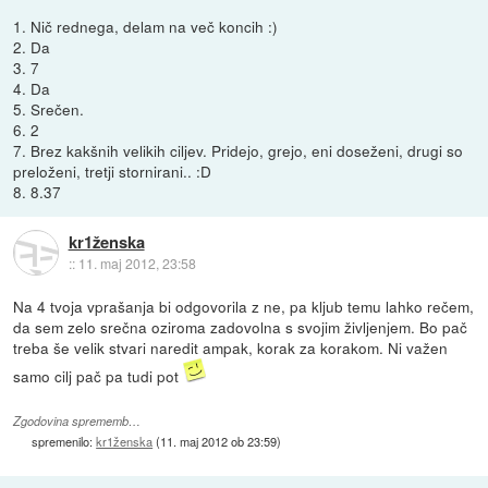
1. Nič rednega, delam na več koncih :)
2. Da
3. 7
4. Da
5. Srečen.
6. 2
7. Brez kakšnih velikih ciljev. Pridejo, grejo, eni doseženi, drugi so
preloženi, tretji stornirani.. :D
8. 8.37
kr1ženska
::
11. maj 2012, 23:58
Na 4 tvoja vprašanja bi odgovorila z ne, pa kljub temu lahko rečem,
da sem zelo srečna oziroma zadovolna s svojim življenjem. Bo pač
treba še velik stvari naredit ampak, korak za korakom. Ni važen
samo cilj pač pa tudi pot
Zgodovina sprememb…
spremenilo:
kr1ženska
(
11. maj 2012 ob 23:59
)