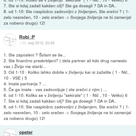
7. Ste si kdaj zadali kakšen cilj? Ste ga dosegli ? DA in DA..
8. od 1-10: Ste nasplošno zadovoljni z življenjem, Ste srečni ? ( 1-
zelo nesrečen, 10 - zelo srečen -> Svojega življenja ne bi zamenjal
za nobeno drugo) 12!
Robi :P
::
11. maj 2012, 20:45
1. Ste zaposleni ? Šolam se še...
2. Ste finančno preskrbljeni? ( dela partner ali kdo drug namesto
vas ) Živijo me starši...
3. Od 1-10 : Koliko lahko dobite v življenju kar si zaželite ( 1 - Nič ,
10 - VSE ) 5
4. Imate partnerja ? ...
5. Če ga imate - vas zadovoljuje ( ste srečni z njim ) ...
6. od 1-10: Koliko se v življenju "sekirate" ( 1 - Nič , 10 - Veliko) 6
7. Ste si kdaj zadali kakšen cilj? Ste ga dosegli ? DA in DA..
8. od 1-10: Ste nasplošno zadovoljni z življenjem, Ste srečni ? ( 1-
zelo nesrečen, 10 - zelo srečen -> Svojega življenja ne bi zamenjal
za nobeno drugo) 12!
opeter