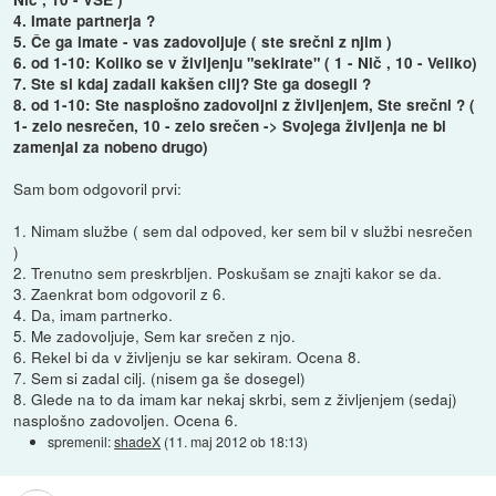
4. Imate partnerja ?
5. Če ga imate - vas zadovoljuje ( ste srečni z njim )
6. od 1-10: Koliko se v življenju "sekirate" ( 1 - Nič , 10 - Veliko)
7. Ste si kdaj zadali kakšen cilj? Ste ga dosegli ?
8. od 1-10: Ste nasplošno zadovoljni z življenjem, Ste srečni ? (
1- zelo nesrečen, 10 - zelo srečen -> Svojega življenja ne bi
zamenjal za nobeno drugo)
Sam bom odgovoril prvi:
1. Nimam službe ( sem dal odpoved, ker sem bil v službi nesrečen
)
2. Trenutno sem preskrbljen. Poskušam se znajti kakor se da.
3. Zaenkrat bom odgovoril z 6.
4. Da, imam partnerko.
5. Me zadovoljuje, Sem kar srečen z njo.
6. Rekel bi da v življenju se kar sekiram. Ocena 8.
7. Sem si zadal cilj. (nisem ga še dosegel)
8. Glede na to da imam kar nekaj skrbi, sem z življenjem (sedaj)
nasplošno zadovoljen. Ocena 6.
spremenil:
shadeX
(
11. maj 2012 ob 18:13
)