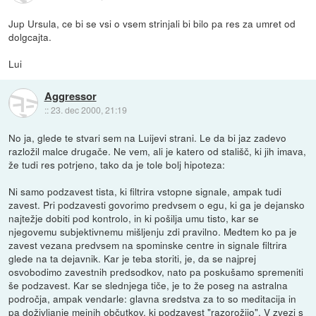
Jup Ursula, ce bi se vsi o vsem strinjali bi bilo pa res za umret od
dolgcajta.
Lui
Aggressor
::
23. dec 2000, 21:19
No ja, glede te stvari sem na Luijevi strani. Le da bi jaz zadevo
razložil malce drugače. Ne vem, ali je katero od stališč, ki jih imava,
že tudi res potrjeno, tako da je tole bolj hipoteza:
Ni samo podzavest tista, ki filtrira vstopne signale, ampak tudi
zavest. Pri podzavesti govorimo predvsem o egu, ki ga je dejansko
najtežje dobiti pod kontrolo, in ki pošilja umu tisto, kar se
njegovemu subjektivnemu mišljenju zdi pravilno. Medtem ko pa je
zavest vezana predvsem na spominske centre in signale filtrira
glede na ta dejavnik. Kar je teba storiti, je, da se najprej
osvobodimo zavestnih predsodkov, nato pa poskušamo spremeniti
še podzavest. Kar se slednjega tiče, je to že poseg na astralna
področja, ampak vendarle: glavna sredstva za to so meditacija in
pa doživljanje mejnih občutkov, ki podzavest "razorožijo". V zvezi s