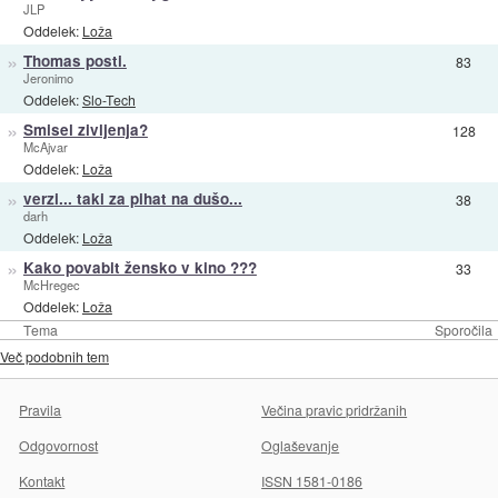
JLP
Oddelek:
Loža
»
Thomas posti.
83
Jeronimo
Oddelek:
Slo-Tech
»
Smisel zivljenja?
128
McAjvar
Oddelek:
Loža
»
verzi... taki za pihat na dušo...
38
darh
Oddelek:
Loža
»
Kako povabit žensko v kino ???
33
McHregec
Oddelek:
Loža
Tema
Sporočila
Več podobnih tem
Pravila
Večina pravic pridržanih
Odgovornost
Oglaševanje
Kontakt
ISSN 1581-0186