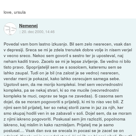
love, ursula
Nemenej
::
20. dec 2000, 14:46
Povedal vam bom lastno izkusnjo. Bil sem zelo nesrecen, vsak dan
v depresiji. Sreca se mi je zdela trenutek dobre volje in nisem verjel
v vecno sreco. Nekoc sem govoril s sestro ter jo uposteval, naj
neham kaditi travo. Zacelo se mi je lepse zivljenje. Se vedno ni bilo
tisto pravo. Spoprijateljil sem se s sosolcem, kateremu sem se
lahko zaupal. Tudi on je bil (na zalost je se vedno) nesrecen,
vendar meni je pokazal, kako lahko osrecujem samega sebe.
Ugotovil sem, da me morijo kompleksi. Imel sem vecvrednostni
kompleks, pa se nekaj stvari, ki so me mucile (vecvrednostni
kompleks te muci, ceprav se tega ne zavedas). S casoma sem
dojel, da se moram pogovoriti s prijatelji, ki mi to niso vec bili. Z
njimi sem bil prijatelj, ker so nekaj storili zame in jaz za njih, ker
smo skupaj hodili ven in se zabavali v soli. Dojel sem, da se moram
z njimi iskreno pogovoriti. Poskusal sem jim razloziti, popolnoma
iskreno, kaj mislim in kako razmisljam. Prijatelj me je samo
poslusal.... Vsak dan sva se srecala in pocasi se je zacel se on