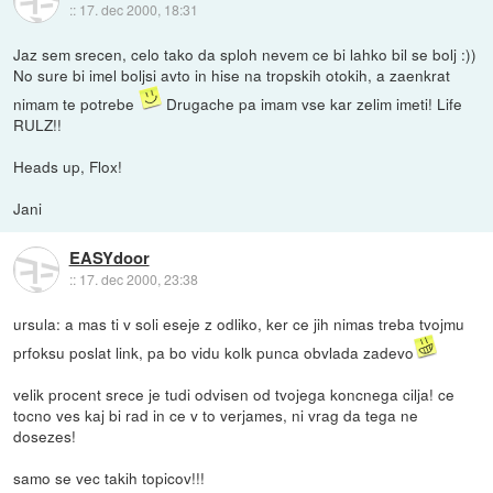
::
17. dec 2000, 18:31
Jaz sem srecen, celo tako da sploh nevem ce bi lahko bil se bolj :))
No sure bi imel boljsi avto in hise na tropskih otokih, a zaenkrat
nimam te potrebe
Drugache pa imam vse kar zelim imeti! Life
RULZ!!
Heads up, Flox!
Jani
EASYdoor
::
17. dec 2000, 23:38
ursula: a mas ti v soli eseje z odliko, ker ce jih nimas treba tvojmu
prfoksu poslat link, pa bo vidu kolk punca obvlada zadevo
velik procent srece je tudi odvisen od tvojega koncnega cilja! ce
tocno ves kaj bi rad in ce v to verjames, ni vrag da tega ne
dosezes!
samo se vec takih topicov!!!