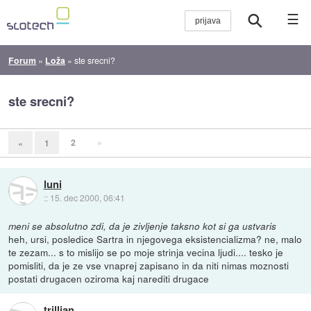
☰
Forum
»
Loža
»
ste srecni?
ste srecni?
2
»
«
1
luni
::
15. dec 2000, 06:41
meni se absolutno zdi, da je zivljenje taksno kot si ga ustvaris
heh, ursi, posledice Sartra in njegovega eksistencializma? ne, malo
te zezam... s to mislijo se po moje strinja vecina ljudi.... tesko je
pomisliti, da je ze vse vnaprej zapisano in da niti nimas moznosti
postati drugacen oziroma kaj narediti drugace
trillian