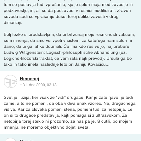
tem se postavlja tudi vprašanje, kje je sploh meja med zavestjo in
podzavestjo, in, ali se da podzavest v resnici modificirati. Zraven
seveda sodi še vprašanje duše, torej oblike zavesti v drugi
dimenziji.
Bolj težko si predstavljam, da bi bil zunaj moje resničnosti vakuum,
sem mnenja, da smo vsi vpeti v sistem, za katerega nam sploh ni
dano, da bi ga lahko doumeli. Če ima kdo res voljo, naj prebere:
Ludwig Wittgenstein: Logisch-philosophische Abhandlung (oz.
Logično-filozofski traktat, če vam rata najti prevod). Ursula ga bo
tako in tako imela naslednje leto pri Janiju Kovačiču...
Nemenej
::
31. dec 2000, 03:18
Svet je iluzija, ker vsak ze "vidi" drugace. Kar je zate rjavo, je tudi
zame, a to ne pomeni, da oba vidiva enak vzorec. Ne, drugacnega
vidiva. Kar za cloveka pomeni stena, pomeni tudi za netopirja. Le
on si to drugace predstavlja, kajti pomaga si z ultrazvokom. Za
netopirja torej steklo ni prozorno, za nas pa je. S cutili, po mojem
mnenju, ne moremo objektivno dojeti sveta.