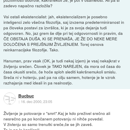
zadevo napačno razložila?
Vsi ostali eksistencialist: jah, eksistencializem je posebno
inteligenci zelo všečna filozofija, saj izvzema predeterminiranost in
pa človeka postavi za izvršilca, ki je za svoja dejanja tudi
odgovoren. No, jaz grem še dlje pri tej odgovornosti in pravim, da
ČE OBSTAJA DUŠA, KI SE PRENAŠA, JE ŽE DO NEKE MERE
DOLOČENA S PREJŠNJIM ŽIVLJENJEM. Torej osnova
reinkarnacijske filozofije. Tako.
Hanuman, prav vsak (OK, je tudi nekaj izjem) je vsaj nekajkrat v
življenju srečen. Človek je TAKO NAREJEN, da mora od časa do
časa okusiti srečo, če hoče sploh slediti kakršnemukoli smislu.
Sreča ni v hotenju, pač pa na cilju samem, hotenje je le vzrok
razhajanja med ideali in pa realnostjo.
Bucbuc
::
16. dec 2000, 23:05
Življenje je potovanje v *smrt*.Kaj je kdo preživel srečno ali
nesrečno pa po končanem potovanju ni nihče povedal.
V živlenju so samo trenutki sreče,če se jih zaveš.
To je pa le kapljica!!