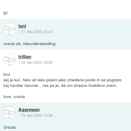
lp!
luni
::
17. dec 2000, 23:44
ursula ok, misunderstanding
trillian
::
18. dec 2000, 09:09
luni.
sej je kul.. tako ali tako pisem jako zmedene poste in se pogosto
kaj narobe razume... res pa je, da oni strasno hudobno zveni.
love, ursula
Aggressor
::
18. dec 2000, 13:28
Ursula: