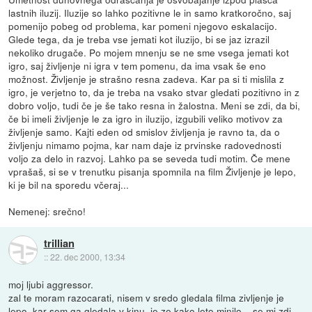
lastnih iluzij. Iluzije so lahko pozitivne le in samo kratkoročno, saj
pomenijo pobeg od problema, kar pomeni njegovo eskalacijo.
Glede tega, da je treba vse jemati kot iluzijo, bi se jaz izrazil
nekoliko drugače. Po mojem mnenju se ne sme vsega jemati kot
igro, saj življenje ni igra v tem pomenu, da ima vsak še eno
možnost. Življenje je strašno resna zadeva. Kar pa si ti mislila z
igro, je verjetno to, da je treba na vsako stvar gledati pozitivno in z
dobro voljo, tudi če je še tako resna in žalostna. Meni se zdi, da bi,
če bi imeli življenje le za igro in iluzijo, izgubili veliko motivov za
življenje samo. Kajti eden od smislov življenja je ravno ta, da o
življenju nimamo pojma, kar nam daje iz prvinske radovednosti
voljo za delo in razvoj. Lahko pa se seveda tudi motim. Če mene
vprašaš, si se v trenutku pisanja spomnila na film Življenje je lepo,
ki je bil na sporedu včeraj...
Nemenej: srečno!
trillian
::
22. dec 2000, 13:34
moj ljubi aggressor.
zal te moram razocarati, nisem v sredo gledala filma zivljenje je
lepo. kar sem ga gledala v kinu, je ze kako leto minilo... se mi zdi.