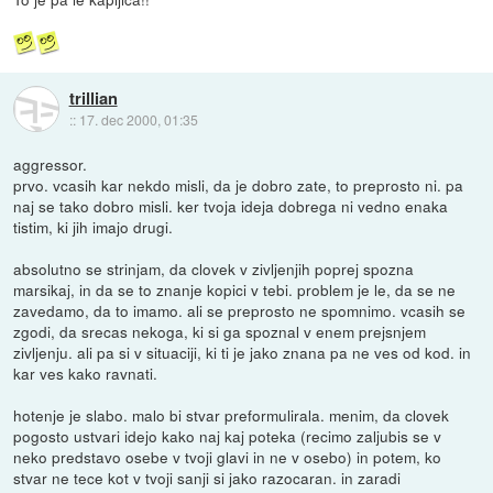
trillian
::
17. dec 2000, 01:35
aggressor.
prvo. vcasih kar nekdo misli, da je dobro zate, to preprosto ni. pa
naj se tako dobro misli. ker tvoja ideja dobrega ni vedno enaka
tistim, ki jih imajo drugi.
absolutno se strinjam, da clovek v zivljenjih poprej spozna
marsikaj, in da se to znanje kopici v tebi. problem je le, da se ne
zavedamo, da to imamo. ali se preprosto ne spomnimo. vcasih se
zgodi, da srecas nekoga, ki si ga spoznal v enem prejsnjem
zivljenju. ali pa si v situaciji, ki ti je jako znana pa ne ves od kod. in
kar ves kako ravnati.
hotenje je slabo. malo bi stvar preformulirala. menim, da clovek
pogosto ustvari idejo kako naj kaj poteka (recimo zaljubis se v
neko predstavo osebe v tvoji glavi in ne v osebo) in potem, ko
stvar ne tece kot v tvoji sanji si jako razocaran. in zaradi