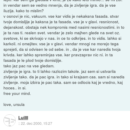
in vendar sem se vedno mnenja, da je zivljenje igra. da je vse
iluzija. kako to mislim?
v osnovi je nic, vakuum. vse kar vidis je nekaksna fasada. stvar
tvoje domisljije je kaksna je ta fasada. vse je v glavi. resnicnost,
dejanskost. obstaja nek kompromis med nasimi resnicnostimi. in to
je ta nas ti. realen svet. vendar je zelo majhen glede na svet oz.
svetove, ki se skrivajo v nas. in ce to odkrijes. in to vidis. lahko si
karkoli. ni omejitev. vse je v glavi. vendar mnogi ne morejo tega
sprejeti, da si odvisen le od sebe. in , da je vse kar naredis tvoja
krivda. ker lahko spreminjas vse. ker pravzaprav nic ni. in ta
fasada je le plod tvoje domisljije.
tako jaz pac na vse gledam.
zivljenje je igra. to ti lahko razlozim takole. jaz sem si ustvarila
zivljenje tako. da je pac igra. in tako si krajsam cas. sam si naredis
zivljenje. moja izbira je pac taka. sam se odlocis kaj je vredno, kaj
hoces.. in si.
free your mind.
love, ursula
LuiIII
::
22. dec 2000, 15:27