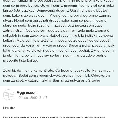
odpirati. Kmalu mi je povedal stvari, ki mi jih ne bi prej nikoli. Pocutil
sem se mnogo boljse. Govoril sem z mnogimi ljudmi. Bral sem neko
knjigo (Gary Zukav, Domovanje duse, iz Oprah showa). Ugotovil
sem, kako slab clovek sem. V knjigi sem prebral ogromno zanimiv
stvari. Nehal sem opravljati druge, nehal sem se jeziti in celo s
starsi se sedaj bolje razumem. Zavestno, a pocasi sem zacel
zatirati strah. Ces cas sem ugotovil, da imam zelo malo znanja o
soljudeh in sem zacel brati. Najbol vsec mi je bila indijska duhovna
kultura. Malo sem jo prakticiral in sedaj se ze dovolj dolgo pocutim
srecnega, da verjamem v vecno sreco. Sreco z nekaj padci, ampak
tako, da jo lahko clovek neguje in ce le hoce, obdrzi. Zivljenje se mi
je obrnilo na bolje in ceprav se bo mnogim morda zdelo bedno,
preberite tisto knjigo.
Zelel bi, da me ne komentirate. Ce hocete, poskusite, kar sem vam
povedal. Sedaj sem srecen clovek, prej pa nisem bil. Odgovoren
sem za svet, v katerem zivim. Sam si ga ustvarjam. Srecno
Aggressor
::
21. dec 2000, 21:17
Ursula:
Umetnost duhovnega odraščanja je osvobajanje izpod plašča