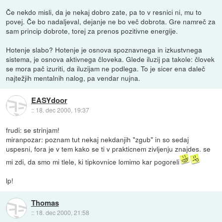
Če nekdo misli, da je nekaj dobro zate, pa to v resnici ni, mu to
povej. Če bo nadaljeval, dejanje ne bo več dobrota. Gre namreč za
sam princip dobrote, torej za prenos pozitivne energije.
Hotenje slabo? Hotenje je osnova spoznavnega in izkustvnega
sistema, je osnova aktivnega človeka. Glede iluzij pa takole: človek
se mora pač izuriti, da iluzijam ne podlega. To je sicer ena daleč
najtežjih mentalnih nalog, pa vendar nujna.
EASYdoor
::
18. dec 2000, 19:37
frudi: se strinjam!
miranpozar: poznam tut nekaj nekdanjih "zgub" in so sedaj
uspesni, fora je v tem kako se ti v prakticnem zivljenju znajdes. se
mi zdi, da smo mi tlele, ki tipkovnice lomimo kar pogoreli
lp!
Thomas
::
18. dec 2000, 21:58