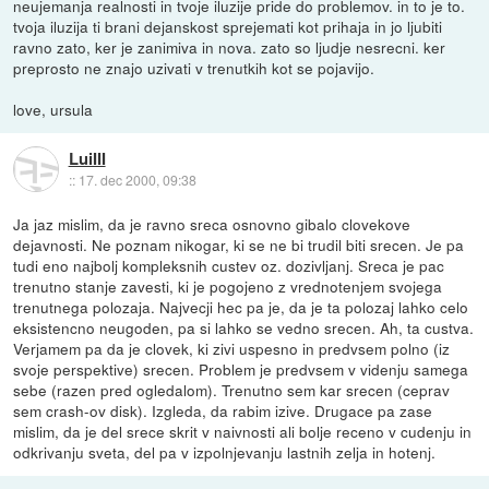
neujemanja realnosti in tvoje iluzije pride do problemov. in to je to.
tvoja iluzija ti brani dejanskost sprejemati kot prihaja in jo ljubiti
ravno zato, ker je zanimiva in nova. zato so ljudje nesrecni. ker
preprosto ne znajo uzivati v trenutkih kot se pojavijo.
love, ursula
LuiIII
::
17. dec 2000, 09:38
Ja jaz mislim, da je ravno sreca osnovno gibalo clovekove
dejavnosti. Ne poznam nikogar, ki se ne bi trudil biti srecen. Je pa
tudi eno najbolj kompleksnih custev oz. dozivljanj. Sreca je pac
trenutno stanje zavesti, ki je pogojeno z vrednotenjem svojega
trenutnega polozaja. Najvecji hec pa je, da je ta polozaj lahko celo
eksistencno neugoden, pa si lahko se vedno srecen. Ah, ta custva.
Verjamem pa da je clovek, ki zivi uspesno in predvsem polno (iz
svoje perspektive) srecen. Problem je predvsem v videnju samega
sebe (razen pred ogledalom). Trenutno sem kar srecen (ceprav
sem crash-ov disk). Izgleda, da rabim izive. Drugace pa zase
mislim, da je del srece skrit v naivnosti ali bolje receno v cudenju in
odkrivanju sveta, del pa v izpolnjevanju lastnih zelja in hotenj.