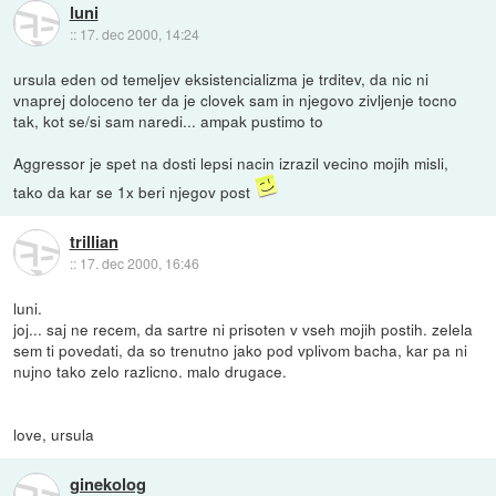
luni
::
17. dec 2000, 14:24
ursula eden od temeljev eksistencializma je trditev, da nic ni
vnaprej doloceno ter da je clovek sam in njegovo zivljenje tocno
tak, kot se/si sam naredi... ampak pustimo to
Aggressor je spet na dosti lepsi nacin izrazil vecino mojih misli,
tako da kar se 1x beri njegov post
trillian
::
17. dec 2000, 16:46
luni.
joj... saj ne recem, da sartre ni prisoten v vseh mojih postih. zelela
sem ti povedati, da so trenutno jako pod vplivom bacha, kar pa ni
nujno tako zelo razlicno. malo drugace.
love, ursula
ginekolog