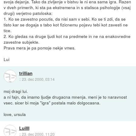
svoja dejanja. Tako da zivljenje v bistvu le ni ena sama igra. Razen
v dveh primerih, ki sta pa ekstremena in s stalisca psihologije (vsaj
drugi) verjetno patoloska:
1. Ko se zavestno pocutis, da nisi sam v sebi. Ko se ti zdi, da se
tisto kar se dogaja s tabo kot fizicnemu pojavu tebi kot zavesti ne
tice.
2. Ko gledas na druge ljudi kot na predmete in ne na enakovredne
zavestne subjekte.
Prava mera je pa pomoje nekje vmes.
Lui
trillian
::
23. dec 2000, 03:14
moj dragi lui.
a ni fajn, da imamo ljudje drugacna mnenja. meni je to naravnost
vsec. sicer bi moja "igra" postala malo dolgocasna.
love, ursula
LuiIII
::
23. dec 2000, 11:20