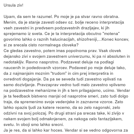
Ursula ziv!
Upam, da sem te razumel. Po moje je pa stvar ravno obratna.
Menim, da je stanje zavesti odsev oz. bolje receno interpretacija
vseh zavestni in predvsem podzavestnih drazljajev, ki jih
sprejemamo iz sveta. Ce je ta interpretacija obcutno "motena"
govorimo lahko o raznih halucinacijah, shizofreniji,...Konec koncev,
si ze srecala cisto normalnega cloveka?
Ce gledas zavestno, potem imas popolnoma prav. Vsak clovek
dejansko zivi v svojem zavestnem univerzumu, ki pa ni absoluten in
nedotakljiv. Ravno nasprotno. Podzavest deluje na podlagi
naucenih in podedovanih vzorcev. Podavest po moje deluje tako,
da z najmanjsim moznim "trudom" in cim prej interpretira in
ovrednoti dogajanje. Da pa se seveda tudi zavestno vplivati na
samo dozivljanje. Pravzaprav vedno tudi malo zavestno vplivamo
na podzavestne mehanizme in jih s tem prilagajamo, ucimo. Vendar
je ta feedback bistveno manjsi od nasprotne smeri, zato tudi dolgo
traja, da spremenimo svoje vedenjske in zaznavne vzorce. Zato
lahko opazis ljudi za katere recemo, da so zelo nagonski, zelo
odzivni na svoj polozaj. Po drugi strani pa srecas take, ki zivijo v
nekem svojem bolj odmaknjenem, za nekoga celo fantazijskem,
svetu. In oboji smo lahko srecni.
Ja je res, da si lahko kar hoces. Vendar si se vedno odgovorna za