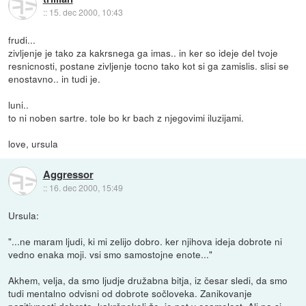
::
15. dec 2000, 10:43
frudi...
zivljenje je tako za kakrsnega ga imas.. in ker so ideje del tvoje
resnicnosti, postane zivljenje tocno tako kot si ga zamislis. slisi se
enostavno.. in tudi je.
luni..
to ni noben sartre. tole bo kr bach z njegovimi iluzijami.
love, ursula
Aggressor
::
16. dec 2000, 15:49
Ursula:
"...ne maram ljudi, ki mi zelijo dobro. ker njihova ideja dobrote ni
vedno enaka moji. vsi smo samostojne enote..."
Akhem, velja, da smo ljudje družabna bitja, iz česar sledi, da smo
tudi mentalno odvisni od dobrote sočloveka. Zanikovanje
pozitivnosti dobrote, kakršnekoli že, je pot v osamelost. Ali pa si