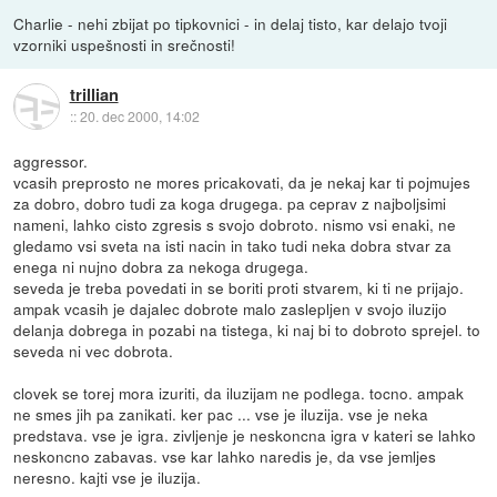
Charlie - nehi zbijat po tipkovnici - in delaj tisto, kar delajo tvoji
vzorniki uspešnosti in srečnosti!
trillian
::
20. dec 2000, 14:02
aggressor.
vcasih preprosto ne mores pricakovati, da je nekaj kar ti pojmujes
za dobro, dobro tudi za koga drugega. pa ceprav z najboljsimi
nameni, lahko cisto zgresis s svojo dobroto. nismo vsi enaki, ne
gledamo vsi sveta na isti nacin in tako tudi neka dobra stvar za
enega ni nujno dobra za nekoga drugega.
seveda je treba povedati in se boriti proti stvarem, ki ti ne prijajo.
ampak vcasih je dajalec dobrote malo zaslepljen v svojo iluzijo
delanja dobrega in pozabi na tistega, ki naj bi to dobroto sprejel. to
seveda ni vec dobrota.
clovek se torej mora izuriti, da iluzijam ne podlega. tocno. ampak
ne smes jih pa zanikati. ker pac ... vse je iluzija. vse je neka
predstava. vse je igra. zivljenje je neskoncna igra v kateri se lahko
neskoncno zabavas. vse kar lahko naredis je, da vse jemljes
neresno. kajti vse je iluzija.