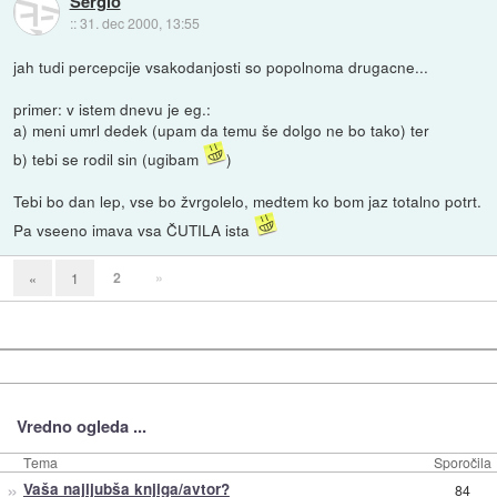
Sergio
::
31. dec 2000, 13:55
jah tudi percepcije vsakodanjosti so popolnoma drugacne...
primer: v istem dnevu je eg.:
a) meni umrl dedek (upam da temu še dolgo ne bo tako) ter
b) tebi se rodil sin (ugibam
)
Tebi bo dan lep, vse bo žvrgolelo, medtem ko bom jaz totalno potrt.
Pa vseeno imava vsa ČUTILA ista
2
»
«
1
Vredno ogleda ...
Tema
Sporočila
»
Vaša najljubša knjiga/avtor?
84