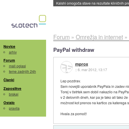
Sandisk že prodal več kot polovico SSD-jev za 
Forum
»
Omrežja in internet
»
Novice
PayPal withdraw
arhiv
Forum
mprox
mali oglasi
::
6. mar 2012, 13:17
teme zadnjih 24h
Članki
Lep pozdrav.
Sem novejši uporabnik PayPala in zadev ni
Zaposlitve
Torej v četrtek sem dobil nakazilo na PayPal
brskaj
v 2 delovnih dneh, kar pa je tako ali tako ž
Ostalo
možnost kot prenos na kartico za katerega 
pravila
Hvala za pomoč!