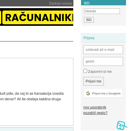
Išči:
Zadnje novice
Prijava
Zapomni si me
di piše, da naj bi se transakcija izvedla
ejmem denar? Ali še obstaja kakšna druga
nov uporabnik
pozabili geslo?