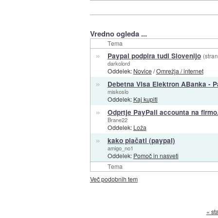
Vredno ogleda ...
Tema
»
Paypal podpira tudi Slovenijo
(stran
darkolord
Oddelek:
Novice
/
Omrežja / internet
»
Debetna Visa Elektron ABanka - P
miskoslo
Oddelek:
Kaj kupiti
»
Odprtje PayPall accounta na firmo.
Brane22
Oddelek:
Loža
»
kako plačati (paypal)
amigo_no1
Oddelek:
Pomoč in nasveti
Tema
Več podobnih tem
« st