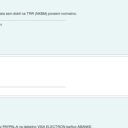
pala sem dobil na TRR (NKBM) povsem normalno.
2e
iz PAYPAL-A na debetno VISA ELECTRON kartico ABANKE.