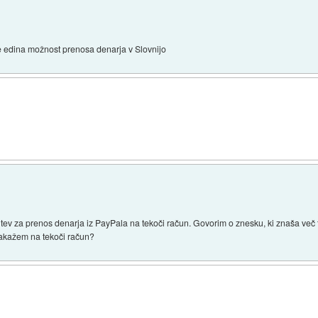
 je edina možnost prenosa denarja v Slovnijo
ev za prenos denarja iz PayPala na tekoči račun. Govorim o znesku, ki znaša več 
nakažem na tekoči račun?