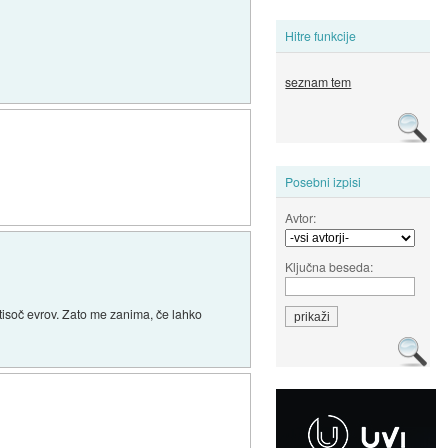
Hitre funkcije
seznam tem
Posebni izpisi
Avtor:
Ključna beseda:
tisoč evrov. Zato me zanima, če lahko