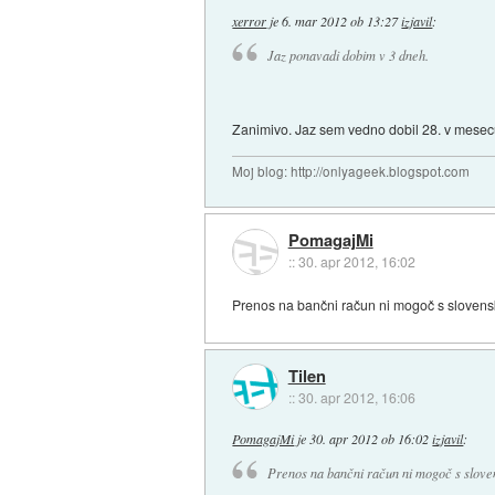
xerror
je
6. mar 2012 ob 13:27
izjavil
:
Jaz ponavadi dobim v 3 dneh.
Zanimivo. Jaz sem vedno dobil 28. v mesecu
Moj blog: http://onlyageek.blogspot.com
PomagajMi
::
30. apr 2012, 16:02
Prenos na bančni račun ni mogoč s slovens
Tilen
::
30. apr 2012, 16:06
PomagajMi
je
30. apr 2012 ob 16:02
izjavil
:
Prenos na bančni račun ni mogoč s slove