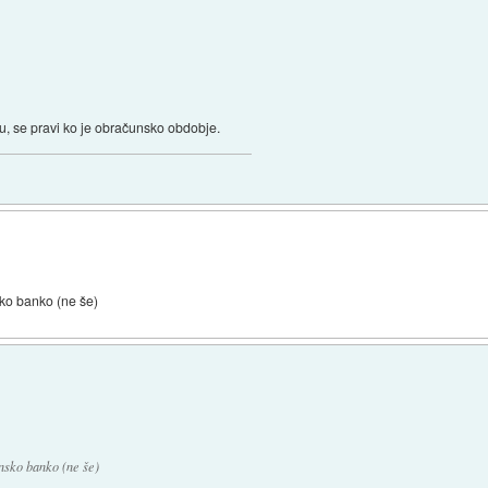
, se pravi ko je obračunsko obdobje.
ko banko (ne še)
nsko banko (ne še)