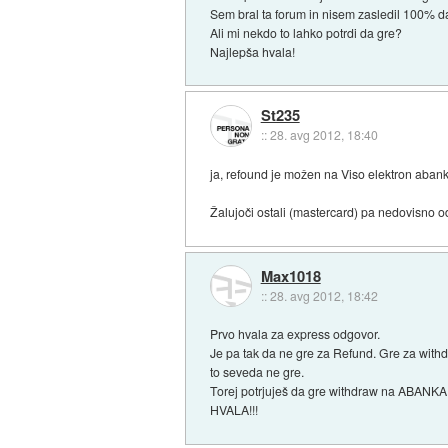
Sem bral ta forum in nisem zasledil 100% d
Ali mi nekdo to lahko potrdi da gre?
Najlepša hvala!
St235
::
28. avg 2012, 18:40
ja, refound je možen na Viso elektron abanke
Žalujoči ostali (mastercard) pa nedovisno o
Max1018
::
28. avg 2012, 18:42
Prvo hvala za express odgovor.
Je pa tak da ne gre za Refund. Gre za with
to seveda ne gre.
Torej potrjuješ da gre withdraw na ABA
HVALA!!!