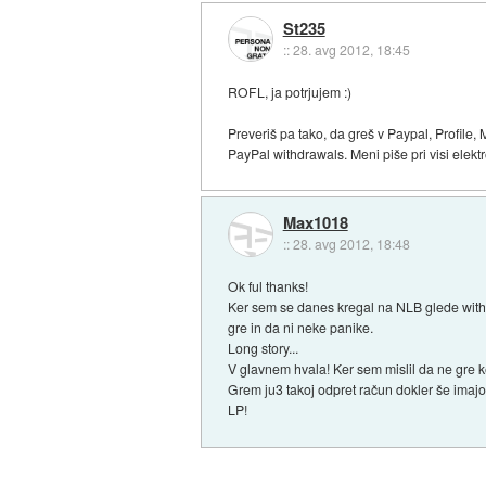
St235
::
28. avg 2012, 18:45
ROFL, ja potrjujem :)
Preveriš pa tako, da greš v Paypal, Profile,
PayPal withdrawals. Meni piše pri visi elektr
Max1018
::
28. avg 2012, 18:48
Ok ful thanks!
Ker sem se danes kregal na NLB glede withdr
gre in da ni neke panike.
Long story...
V glavnem hvala! Ker sem mislil da ne gre ke
Grem ju3 takoj odpret račun dokler še imajo
LP!