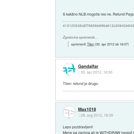
S kakšno NLB mogoče res ne. Refund Pay
413120536c6f76656e696a612c20642e64
Zgodovina sprememb…
spremenil:
Tilen
(
30. apr 2012 ob 16:07
)
Gandalfar
::
30. apr 2012, 16:50
Tilen: refund je drugo.
Max1018
::
28. avg 2012, 18:39
Lepo pozdravljeni!
Mene pa zanima ali je WITHDRAW mogoč 