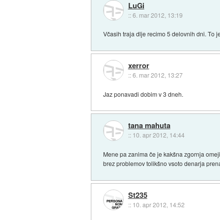
LuGi
::
6. mar 2012, 13:19
Včasih traja dlje recimo 5 delovnih dni. To
xerror
::
6. mar 2012, 13:27
Jaz ponavadi dobim v 3 dneh.
tana mahuta
::
10. apr 2012, 14:44
Mene pa zanima če je kakšna zgornja omejit
brez problemov tolikšno vsoto denarja pre
St235
::
10. apr 2012, 14:52