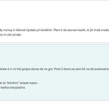
 My money in klikneš Update pri kreditnih. Ptem ti da seznam kartic, ki jih imaš vneš
on in visi od skb.
aw-a in mi trdi gospa danes da ne gre. Pred 3 dnevi pa sem bil na isti poslovalnici
r je "electron" ampak super...
 kartico brezplačno.