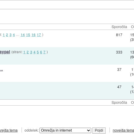
Sporočila
O
i:
1
2
3
4
…
14
15
16
17
)
817
1
(3
aypal
(strani:
1
2
3
4
5
6
7
)
333
1
(6
..
37
1
(1
47
1
(1
Sporočila
O
arejša tema
oddelek:
novejša tem