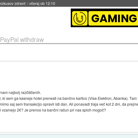
naslednji dve leti
::
včeraj ob 11:37
PayPal withdraw
mam najbolj razčiščenih.
, ki sem ga kasneje hotel prenesti na bančno kartico (Visa Elektron, Abanka). Tam tu
e mimo saj sem transakcijo opravil isti dan. Ali ponavadi traja več kot 2 dni, da pr
si vzamejo 2€? Je prenos na bančni račun pri nas sploh mogoč?