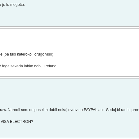
a je to mogoče.
 (pa tudi katerokoli drugo viso).
d tega seveda lahko dobiju refund.
draw. Naredil sem en posel in dobil nekaj evrov na PAYPAL acc. Sedaj bi rad to p
NKA VISA ELECTRON?