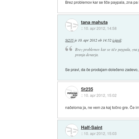
Brez problemov kar se tiče paypala, zna pa 
tana mahuta
::
10. apr 2012, 14:58
St235
je
10. apr 2012 ob 14:52
izjavil
:
Brez problemov kar se tiče paypala, zna 
pranja denarja.
Se pravi, da če prodajam dolečeno zadevo, 
St235
::
10. apr 2012, 15:02
načeloma ja, ne vem za kaj točno gre. Če im
Half-Saint
::
10. apr 2012, 15:03