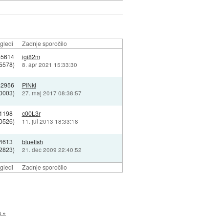
gledi
Zadnje sporočilo
55614
igi82m
5578)
8. apr 2021 15:33:30
32956
PINki
0003)
27. maj 2017 08:38:57
1198
c00L3r
0526)
11. jul 2013 18:33:18
4613
bluefish
2823)
21. dec 2009 22:40:52
gledi
Zadnje sporočilo
a »