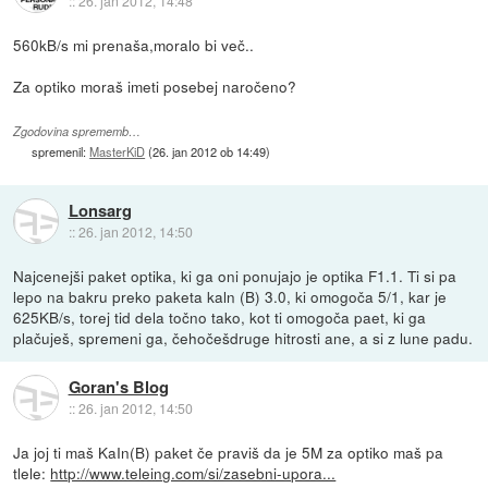
::
26. jan 2012, 14:48
560kB/s mi prenaša,moralo bi več..
Za optiko moraš imeti posebej naročeno?
Zgodovina sprememb…
spremenil:
MasterKiD
(
26. jan 2012 ob 14:49
)
Lonsarg
::
26. jan 2012, 14:50
Najcenejši paket optika, ki ga oni ponujajo je optika F1.1. Ti si pa
lepo na bakru preko paketa kaln (B) 3.0, ki omogoča 5/1, kar je
625KB/s, torej tid dela točno tako, kot ti omogoča paet, ki ga
plačuješ, spremeni ga, čehočešdruge hitrosti ane, a si z lune padu.
Goran's Blog
::
26. jan 2012, 14:50
Ja joj ti maš KaIn(B) paket če praviš da je 5M za optiko maš pa
tlele:
http://www.teleing.com/si/zasebni-upora...