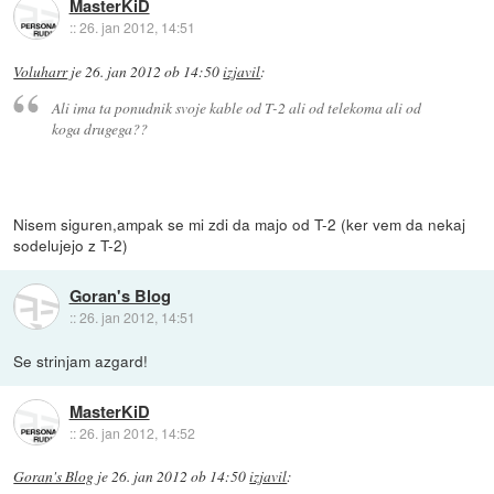
MasterKiD
::
26. jan 2012, 14:51
Voluharr
je
26. jan 2012 ob 14:50
izjavil
:
Ali ima ta ponudnik svoje kable od T-2 ali od telekoma ali od
koga drugega??
Nisem siguren,ampak se mi zdi da majo od T-2 (ker vem da nekaj
sodelujejo z T-2)
Goran's Blog
::
26. jan 2012, 14:51
Se strinjam azgard!
MasterKiD
::
26. jan 2012, 14:52
Goran's Blog
je
26. jan 2012 ob 14:50
izjavil
: