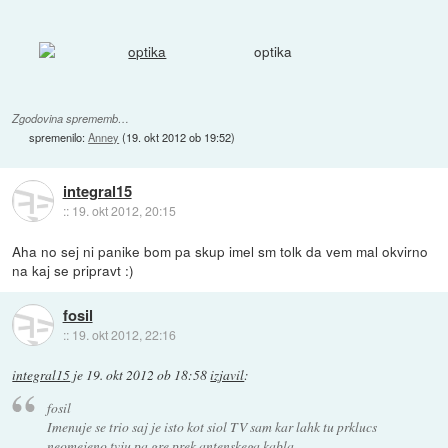
optika
Zgodovina sprememb…
spremenilo:
Anney
(
19. okt 2012 ob 19:52
)
integral15
::
19. okt 2012, 20:15
Aha no sej ni panike bom pa skup imel sm tolk da vem mal okvirno
na kaj se pripravt :)
fosil
::
19. okt 2012, 22:16
integral15
je
19. okt 2012 ob 18:58
izjavil
:
fosil
Imenuje se trio saj je isto kot siol TV sam kar lahk tu prklucs
neomejeno tvju pa gre prek antenskega kabla