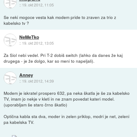
::
19. okt 2012, 11:05
Se neki mogoce vesta kak modem pride to zraven za trio z
kabelsko tv ?
NeMeTko
::
19. okt 2012, 13:05
Za Siol nebi vedel. Pri T-2 dobiš switch (lahko da danes že kaj
drugega - je že dolgo, kar so meni to napeljali).
Anney
::
19. okt 2012, 14:39
Modem je iskratel prospero 632, pa neka škatla je še za kabelsko
TV, imam jo nekje v kleti in ne znam povedat kateri model.
(uporabljam še staro črno škatlo)
Optična kabla sta dva, moder in zelen priklop, modri je net, zeleni
pa kabelska TV.