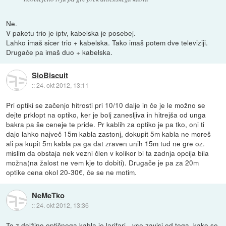
Ne.
V paketu trio je iptv, kabelska je posebej.
Lahko imaš sicer trio + kabelska. Tako imaš potem dve televiziji.
Drugače pa imaš duo + kabelska.
SloBiscuit
::
24. okt 2012, 13:11
Pri optiki se začenjo hitrosti pri 10/10 dalje in če je le možno se
dejte prklopt na optiko, ker je bolj zanesljiva in hitrejša od unga
bakra pa še ceneje te pride. Pr kablih za optiko je pa tko, oni ti
dajo lahko največ 15m kabla zastonj, dokupit 5m kabla ne moreš
ali pa kupit 5m kabla pa ga dat zraven unih 15m tud ne gre oz.
mislim da obstaja nek vezni člen v kolikor bi ta zadnja opcija bila
možna(na žalost ne vem kje to dobiti). Drugače je pa za 20m
optike cena okol 20-30€, če se ne motim.
NeMeTko
::
24. okt 2012, 13:36
To z dolžino optičnega kabla je larifari - vse zavisi od tega, kako se