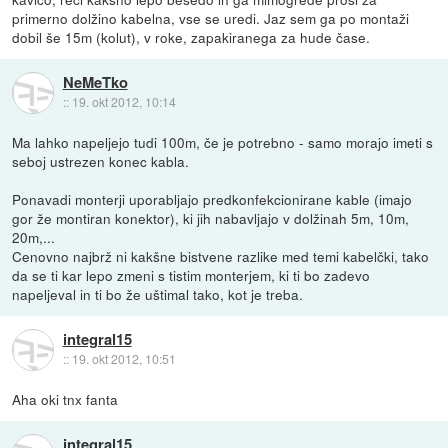
primerno dolžino kabelna, vse se uredi. Jaz sem ga po montaži
dobil še 15m (kolut), v roke, zapakiranega za hude čase.
NeMeTko
::
19. okt 2012, 10:14
Ma lahko napeljejo tudi 100m, če je potrebno - samo morajo imeti s
seboj ustrezen konec kabla.
Ponavadi monterji uporabljajo predkonfekcionirane kable (imajo
gor že montiran konektor), ki jih nabavljajo v dolžinah 5m, 10m,
20m,...
Cenovno najbrž ni kakšne bistvene razlike med temi kabelčki, tako
da se ti kar lepo zmeni s tistim monterjem, ki ti bo zadevo
napeljeval in ti bo že uštimal tako, kot je treba.
integral15
::
19. okt 2012, 10:51
Aha oki tnx fanta
integral15