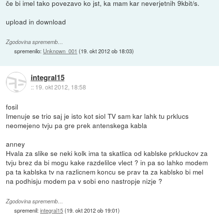
če bi imel tako povezavo ko jst, ka mam kar neverjetnih 9kbit/s.
upload in download
Zgodovina sprememb…
spremenilo:
Unknown_001
(
19. okt 2012 ob 18:03
)
integral15
::
19. okt 2012, 18:58
fosil
Imenuje se trio saj je isto kot siol TV sam kar lahk tu prklucs
neomejeno tvju pa gre prek antenskega kabla
anney
Hvala za slike se neki kolk ima ta skatlica od kablske prkluckov za
tvju brez da bi mogu kake razdelilce vlect ? in pa so lahko modem
pa ta kablska tv na razlicnem koncu se prav ta za kablsko bi mel
na podhisju modem pa v sobi eno nastropje nizje ?
Zgodovina sprememb…
spremenil:
integral15
(
19. okt 2012 ob 19:01
)