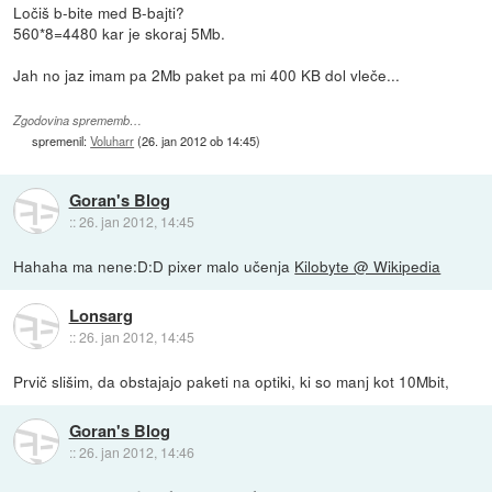
Ločiš b-bite med B-bajti?
560*8=4480 kar je skoraj 5Mb.
Jah no jaz imam pa 2Mb paket pa mi 400 KB dol vleče...
Zgodovina sprememb…
spremenil:
Voluharr
(
26. jan 2012 ob 14:45
)
Goran's Blog
::
26. jan 2012, 14:45
Hahaha ma nene:D:D pixer malo učenja
Kilobyte @ Wikipedia
Lonsarg
::
26. jan 2012, 14:45
Prvič slišim, da obstajajo paketi na optiki, ki so manj kot 10Mbit,
Goran's Blog
::
26. jan 2012, 14:46