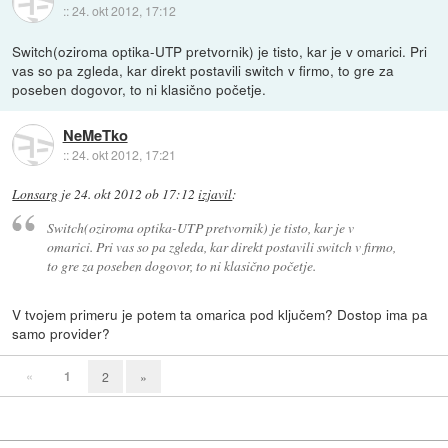
::
24. okt 2012, 17:12
Switch(oziroma optika-UTP pretvornik) je tisto, kar je v omarici. Pri
vas so pa zgleda, kar direkt postavili switch v firmo, to gre za
poseben dogovor, to ni klasično početje.
NeMeTko
::
24. okt 2012, 17:21
Lonsarg
je
24. okt 2012 ob 17:12
izjavil
:
Switch(oziroma optika-UTP pretvornik) je tisto, kar je v
omarici. Pri vas so pa zgleda, kar direkt postavili switch v firmo,
to gre za poseben dogovor, to ni klasično početje.
V tvojem primeru je potem ta omarica pod ključem? Dostop ima pa
samo provider?
«
1
2
»