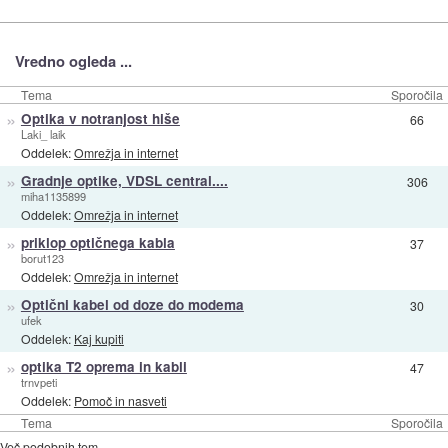
Vredno ogleda ...
Tema
Sporočila
»
Optika v notranjost hiše
66
Laki_ laik
Oddelek:
Omrežja in internet
»
Gradnje optike, VDSL central....
306
miha1135899
Oddelek:
Omrežja in internet
»
priklop optičnega kabla
37
borut123
Oddelek:
Omrežja in internet
»
Optični kabel od doze do modema
30
ufek
Oddelek:
Kaj kupiti
»
optika T2 oprema in kabli
47
trnvpeti
Oddelek:
Pomoč in nasveti
Tema
Sporočila
Več podobnih tem