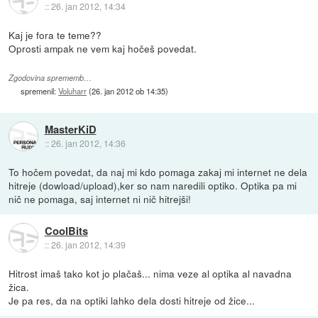
::
26. jan 2012, 14:34
Kaj je fora te teme??
Oprosti ampak ne vem kaj hočeš povedat.
Zgodovina sprememb…
spremenil:
Voluharr
(
26. jan 2012 ob 14:35
)
MasterKiD
::
26. jan 2012, 14:36
To hočem povedat, da naj mi kdo pomaga zakaj mi internet ne dela
hitreje (dowload/upload),ker so nam naredili optiko. Optika pa mi
nič ne pomaga, saj internet ni nič hitrejši!
CoolBits
::
26. jan 2012, 14:39
Hitrost imaš tako kot jo plačaš... nima veze al optika al navadna
žica.
Je pa res, da na optiki lahko dela dosti hitreje od žice...