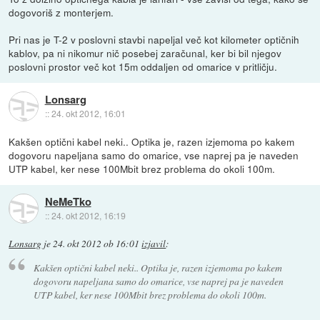
dogovoriš z monterjem.
Pri nas je T-2 v poslovni stavbi napeljal več kot kilometer optičnih
kablov, pa ni nikomur nič posebej zaračunal, ker bi bil njegov
poslovni prostor več kot 15m oddaljen od omarice v pritličju.
Lonsarg
::
24. okt 2012, 16:01
Kakšen optični kabel neki.. Optika je, razen izjemoma po kakem
dogovoru napeljana samo do omarice, vse naprej pa je naveden
UTP kabel, ker nese 100Mbit brez problema do okoli 100m.
NeMeTko
::
24. okt 2012, 16:19
Lonsarg
je
24. okt 2012 ob 16:01
izjavil
:
Kakšen optični kabel neki.. Optika je, razen izjemoma po kakem
dogovoru napeljana samo do omarice, vse naprej pa je naveden
UTP kabel, ker nese 100Mbit brez problema do okoli 100m.