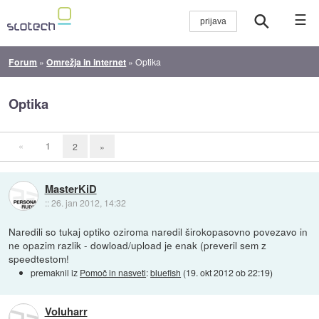
☰
Forum
»
Omrežja in internet
»
Optika
Optika
«
1
2
»
MasterKiD
::
26. jan 2012, 14:32
Naredili so tukaj optiko oziroma naredil širokopasovno povezavo in
ne opazim razlik - dowload/upload je enak (preveril sem z
speedtestom!
premaknil iz
Pomoč in nasveti
:
bluefish
(
19. okt 2012 ob 22:19
)
Voluharr