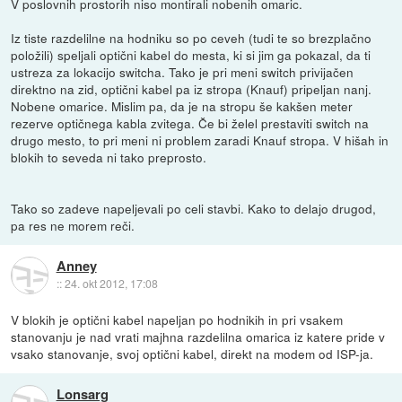
V poslovnih prostorih niso montirali nobenih omaric.
Iz tiste razdelilne na hodniku so po ceveh (tudi te so brezplačno
položili) speljali optični kabel do mesta, ki si jim ga pokazal, da ti
ustreza za lokacijo switcha. Tako je pri meni switch privijačen
direktno na zid, optični kabel pa iz stropa (Knauf) pripeljan nanj.
Nobene omarice. Mislim pa, da je na stropu še kakšen meter
rezerve optičnega kabla zvitega. Če bi želel prestaviti switch na
drugo mesto, to pri meni ni problem zaradi Knauf stropa. V hišah in
blokih to seveda ni tako preprosto.
Tako so zadeve napeljevali po celi stavbi. Kako to delajo drugod,
pa res ne morem reči.
Anney
::
24. okt 2012, 17:08
V blokih je optični kabel napeljan po hodnikih in pri vsakem
stanovanju je nad vrati majhna razdelilna omarica iz katere pride v
vsako stanovanje, svoj optični kabel, direkt na modem od ISP-ja.
Lonsarg