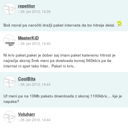
repetitor
::
26. jan 2012, 14:39
Boš moral pa naročiti dražji paket interneta da bo hitreje delal.
MasterKiD
::
26. jan 2012, 14:40
Ni kriv paket,paket je dober saj imam paket kateremu hitrost je
največja skoraj 5mb meni pa dowloada komaj 560kb/s pa še
internet ni spet tako hiter.. Paket ni kriv..
CoolBits
::
26. jan 2012, 14:44
Uf meni pa na 10Mb paketu downloada z skoraj 1100kb/s.... kje je
napaka?
Voluharr
::
26. jan 2012, 14:44