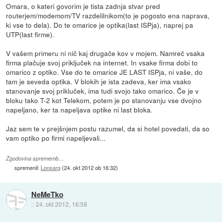
Omara, o kateri govorim je tista zadnja stvar pred
routerjem/modemom/TV razdelilnikom(to je pogosto ena naprava,
ki vse to dela). Do te omarice je optika(last ISPja), naprej pa
UTP(last firme).
V vašem primeru ni nič kaj drugače kov v mojem. Namreč vsaka
firma plačuje svoj priključek na internet. In vsake firma dobi to
omarico z optiko. Vse do te omarice JE LAST ISPja, ni vaše, do
tam je seveda optika. V blokih je ista zadeva, ker ima vsako
stanovanje svoj prikluček, ima tudi svojo tako omarico. Če je v
bloku tako T-2 kot Telekom, potem je po stanovanju vse dvojno
napeljano, ker ta napeljava optike ni last bloka.
Jaz sem te v prejšnjem postu razumel, da si hotel povedati, da so
vam optiko po firmi napeljevali...
Zgodovina sprememb…
spremenil:
Lonsarg
(
24. okt 2012 ob 16:32
)
NeMeTko
::
24. okt 2012, 16:58