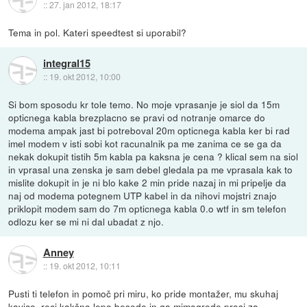
::
27. jan 2012, 18:17
Tema in pol. Kateri speedtest si uporabil?
integral15
::
19. okt 2012, 10:00
Si bom sposodu kr tole temo. No moje vprasanje je siol da 15m
opticnega kabla brezplacno se pravi od notranje omarce do
modema ampak jast bi potreboval 20m opticnega kabla ker bi rad
imel modem v isti sobi kot racunalnik pa me zanima ce se ga da
nekak dokupit tistih 5m kabla pa kaksna je cena ? klical sem na siol
in vprasal una zenska je sam debel gledala pa me vprasala kak to
mislite dokupit in je ni blo kake 2 min pride nazaj in mi pripelje da
naj od modema potegnem UTP kabel in da nihovi mojstri znajo
priklopit modem sam do 7m opticnega kabla 0.o wtf in sm telefon
odlozu ker se mi ni dal ubadat z njo.
Anney
::
19. okt 2012, 10:11
Pusti ti telefon in pomoč pri miru, ko pride montažer, mu skuhaj
kavico, reci kakšno lepo besedo in ga mimogrede prosi za