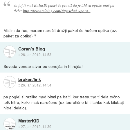
Ja joj ti maš KaIn(B) paket če praviš da je 5M za optiko maš pa
tlele:
http://www.teleing.com/si/zasebni-upora...
Mislim da res, moram naročit dražji paket če hočem optiko (oz.
paket za optiko) ?
Goran's Blog
::
26. jan 2012, 14:53
Seveda,vendar stvar bo cenejša in hitrejša!
broken/link
::
26. jan 2012, 14:54
pa poglej si razliko med bitmi pa bajti. ker tretnutno ti dela točno
tolk hitro, kolkr maš naročeno (oz teoretično bi ti lahko kak kilobajt
hitrej delalo).
MasterKiD
::
27. jan 2012, 14:39