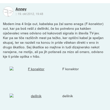
Anney
::
19. okt 2012, 19:48
Modem ima 4 linije out, kabelska pa žal samo enega (F-konektor)
out, kar pa boš rešil z delilniki, če bo potrebno pa kakšen
ojačevalec vmes odvisno od kakovosti signala in števila TV-jev.
Kar pa se tiče različnih mest pa težko, ker optični kabel je speljan
skupaj, ter se razdeli na koncu in pride vštekan direkt v eno in
drugo škatlico. Sej škatlice so majhne in tudi dizajnersko nekot
narejene, ne motijo, ali pa jih potisneš za mizo ali omaro, odvisno
kje ti pride optika v hišo.
F konektor
delilnik