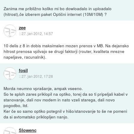
Zanima me približno koliko mi bo dowloadalo in uploadalo
(hitrost),če izberem paket Optični internet (10M/10M) ?
zee
::
27. jan 2012, 14:57
10 delis z 8 in dobis maksimalen mozen prenos v MB. Na dejansko
hitrost prenosa vplivajo se drugi faktorji (router, kvaliteta mrezne
napeljave, racunalnik).
fosil
::
27. jan 2012, 17:28
Morda neumno vprašanje, ampak vseeno.
So te sploh zares priklopil na optiko, torej da so ti pripeljali kabel v
stanovanje, dali nov modem in nato vzeli starega, dali novo
pogodbo, itd.
Ker če so samo optiko potegnil v hišo/stanovanje to še ne pomeni
da si avtomatsko priklopljen nanjo.
Slowenc