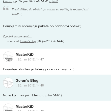
Lonsarg
je
26. jan 2012 ob 14:45
izjavil
:
Prvič slišim, da obstajajo paketi na optiki, ki so manj kot
10Mbit,
Pomojem ni spreminju paketa ob pridobitvi optike:)
Zgodovina sprememb…
spremenil:
Goran's Blog
(
26. jan 2012 ob 14:47
)
MasterKiD
::
26. jan 2012, 14:47
Ponudnik storitev je Teleing - če vas zanima :)
Goran's Blog
::
26. jan 2012, 14:48
No in kje maš pri TEleing otpiko 5M?:)
MasterKiD