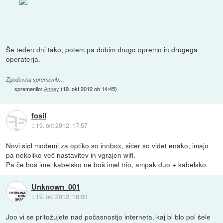
Še teden dni tako, potem pa dobim drugo opremo in drugega
operaterja.
Zgodovina sprememb…
spremenilo:
Anney
(
19. okt 2012 ob 14:45
)
fosil
::
19. okt 2012, 17:57
Novi siol modemi za optiko so innbox, sicer so videt enako, imajo
pa nekoliko več nastavitev in vgrajen wifi.
Pa če boš imel kabelsko ne boš imel trio, ampak duo + kabelsko.
Unknown_001
::
19. okt 2012, 18:03
Joo vi se pritožujete nad počasnostjo interneta, kaj bi blo pol šele