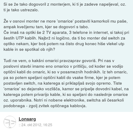
Si se že tako dogovoril z monterjem, ki ti je zadeve napeljeval, oz.
ti je tako ustrezalo.
Že v osnovi monter ne more 'omarice' postaviti kamorkoli mu paše,
ampak kvečjemu tam, kjer se dogovori s tabo.
Če imaš na optiki še 2 TV aparata, 3 telefone in internet, si takoj pri
šestih UTP kablih. Najbrž ni logično, da ti bo monter dal switch za
optiko nekam, kjer boš potem na čisto drug konec hiše vlekel utp
kable in se spotikal ob njih?
Tudi ne vem, o kakšni omarici pravzaprav govoriš. Pri nas v
poslovni stavbi imamo eno omarico v pritličju, od koder se vodijo
optični kabli do omaric, ki so v posameznih hodnikih. Iz teh omaric,
pa so potem speljani optični kabli do vsake firme, kjer je potem
postavljen switch, na katerega si priklapljaš svojo opremo. Tiste
'omarice' so dejansko vozlišča, kamor se pripelje dovodni kabel, na
katerega potem privarijo kable, ki so speljani do naslednje omarice
oz. uporabnika. Notri ni nobene elektronike, switcha ali česarkoli
podobnega - zgolj zvitek optičnega kablovja.
Lonsarg
::
24. okt 2012, 16:25