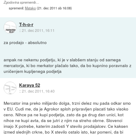
Zgodovina sprememb…
spremenil:
Matako
(
21. dec 2011 ob 16:08
)
T-h-o-r
::
21. dec 2011, 16:11
za prodajo - absolutno
ampak ne nekemu podjetju, ki je v slabšem stanju od samega
mercatorja, ki bo merkator plačalo tako, da bo kupnino poravnalo z
uničenjem kupljenega podjetja
Karaya 52
::
21. dec 2011, 16:40
Mercator ima preko milijardo dolga, trzni delez mu pada odkar smo
v EU. Cudi me, da je Agrokor sploh pripravljen placati tako visoko
ceno. Nihce pa ne kupi podjetja, zato da ga drug dan unici, kot
nihce ne kupi avta, da se jutri z njim na streho obrne. Slovenci
imajo X potrebe, katerim zadosti Y stevilo prodajalcev. Ce kaksen
izmed slednjih crkne, bo X stevilo ostalo isto, kar pomeni, da bi