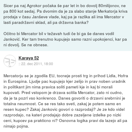
Sicer pa naj Agrokor počaka še par let in bo dovolj 80milijonov, ne
pa 800 kot sedaj. Pa dvomim da je za slabo stanje Merkatorja kriva
prodaja v času Janševe vlade, kaj pa je razlika ali ima Mercator v
lasti paradržavni sklad, ali pa državna banka?
Očitno bi Mercator bil v težavah tudi če bi ga še danes vodil
Janković. Ker tam trenutno kupujejo samo razni upokojenci, kar pa
ni dovolj. Se ne obnese.
Karaya 52
::
22. dec 2011, 18:00
Mercatorju se je zgodila EU, tocneje prosti trg in prihod Lidla, Hofra
in Eurospina. Ljudje pac kupujejo kjer zelijo in prav noben uradnik
in politikant jim nima pravica soliti pameti kje in kaj bi morali
kupovati. Pred vstopom je drzava scitila Mercator, zato ni cudno,
da je ta pozrl vso konkrenco. Danes govoriti o drzavni srebrnini je
totalna neumnost. Ce se res tako sveti, zakaj je potem samo en
resen kupec? Zakaj Jankovic govori o razprodaji? Je ze kdo videl
razprodajo, na kateri prodajajo dobre zazeljene izdelke po nizki
ceni, kupcev pa prakticno ni? Osnovna logika pravi da lazejo ali pa
nimajo pojma.