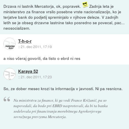
Drzava ni lastnik Mercatorja, ok, popravek.
Zadnja leta je
ministerstvo za finance vrsilo posebne vrste nacionalizacijo, ko je
terjatve bank do podjetij spreminjalo v njihove deleze. V zadnjih
letih se je obseg drzavne lastnine tako posredno se povecal, pac...
neosocializem.
T-h-o-r
::
21. dec 2011, 17:19
a niso včeraj govorili, da tisto o ebrd ni res
Karaya 52
::
21. dec 2011, 17:23
So, ze dober mesec krozi ta informacija v javnosti. Ni pa resnicna.
Na ministrstvu za finance, ki ga vodi France Križanič, pa so
napovedali, da bodo pri EBRD nasprotovali, da bi ta banka
sodelovala pri financiranju morebitnega Agrokorjevega
sovražnega prevzema Mercatorja.