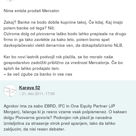
Nima smisla prodati Mercator.
Zakaj? Banke ne bodo dobile kupnine takoj. Če kdaj. Kaj imajo
potem banke od tega? Nič.
Oziroma dolg od pivovarne laško bodo lahko prepisale na drugo
firmo in ga tako zavlekle za kako leto, potem bomo spet
davkoplačevalci vlekli denarnice ven, da dokapitaliziramo NLB.
Ker bo novi lastnik podvojil rok plačila, se bo moralo naše
gospodarstvo zadolžiti približno za vrednost Mercatorja. Če bo
sploh še lahko prodajalo tam.
= še več zgube za banko in vse nas
Karaya 52
::
21. dec 2011, 17:09
Agrokor ima za sabo EBRD, IFC in One Equity Partner (JP
Morgan), falanga ki jo resno vzame vsak polpismenez. O kaksen
dolgu Pivovarne govoris? Podvojen rok placil je navadna
izmisljotina za strasenje otrok pred spanjem, tako da lahko
zakljucim, da nisi resen debater.