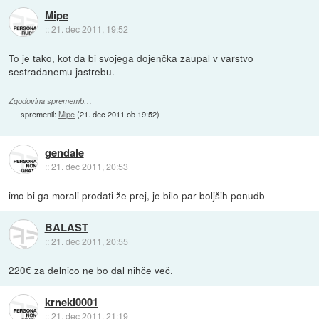
Mipe
::
21. dec 2011, 19:52
To je tako, kot da bi svojega dojenčka zaupal v varstvo
sestradanemu jastrebu.
Zgodovina sprememb…
spremenil:
Mipe
(
21. dec 2011 ob 19:52
)
gendale
::
21. dec 2011, 20:53
imo bi ga morali prodati že prej, je bilo par boljših ponudb
BALAST
::
21. dec 2011, 20:55
220€ za delnico ne bo dal nihče več.
krneki0001
::
21. dec 2011, 21:19