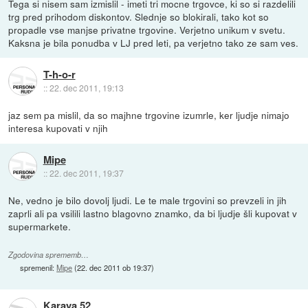
Tega si nisem sam izmislil - imeti tri mocne trgovce, ki so si razdelili
trg pred prihodom diskontov. Slednje so blokirali, tako kot so
propadle vse manjse privatne trgovine. Verjetno unikum v svetu.
Kaksna je bila ponudba v LJ pred leti, pa verjetno tako ze sam ves.
T-h-o-r
::
22. dec 2011, 19:13
jaz sem pa mislil, da so majhne trgovine izumrle, ker ljudje nimajo
interesa kupovati v njih
Mipe
::
22. dec 2011, 19:37
Ne, vedno je bilo dovolj ljudi. Le te male trgovini so prevzeli in jih
zaprli ali pa vsilili lastno blagovno znamko, da bi ljudje šli kupovat v
supermarkete.
Zgodovina sprememb…
spremenil:
Mipe
(
22. dec 2011 ob 19:37
)
Karaya 52