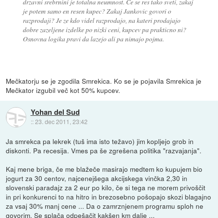
drzavni srebrnini je totalna neumnost. Ce se res tako sveti, zakaj
je potem samo en resen kupec? Zakaj Jankovic govori o
razprodaji? Je ze kdo videl razprodajo, na kateri prodajajo
dobre zazeljene izdelke po nizki ceni, kupcev pa prakticno ni?
Osnovna logika pravi da lazejo ali pa nimajo pojma.
Mečkatorju se je zgodila Smrekica. Ko se je pojavila Smrekica je
Mečkator izgubil več kot 50% kupcev.
Yohan del Sud
::
23. dec 2011, 23:42
Ja smrekca pa lekrek (tuš ima isto težavo) jim kopljejo grob in
diskonti. Pa recesija. Vmes pa še zgrešena politika "razvajanja".
Kaj mene briga, če me blažeče masirajo medtem ko kupujem bio
jogurt za 30 centov, najcenejšega akcijskega vinčka 2,30 in
slovenski paradajz za 2 eur po kilo, če si tega ne morem privoščit
in pri konkurenci to na hitro in brezosebno pošopajo skozi blagajno
za vsaj 30% manj cene ... Da o zamrznjenem programu sploh ne
govorim. Se splača odpešačit kakšen km dalje ...