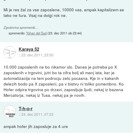
Mi je res žal za vse zaposlene, 10000 vas, ampak kapitalizem se
tako ne fura. Vsaj na dolgi rok ne.
Zgodovina sprememb…
spremenilo:
Yohan del Sud
(
23. dec 2011 ob 23:44
)
Karaya 52
::
23. dec 2011, 23:50
10.000 zaposlenih ne bo nikamor slo. Danes je potreba po X
zaposlenih v trgovini, jutri bo ta cifra bolj ali manj ista, ker je
avtomatizacija na tem podrocju zelo pocasna. Kje in v kaksnih
delezih bodo pa X zaposleni, pa v bistvu ni toliko pomembno. Ko
Hofer odpira trgovine po drzavi, zaposljuje ljudi, nekaj iz bazena
Mercatorja, nekaj iz Tusa, nekaj pa je novih.
T-h-o-r
::
24. dec 2011, 07:33
ampak hofer jih zaposluje za 4 ure