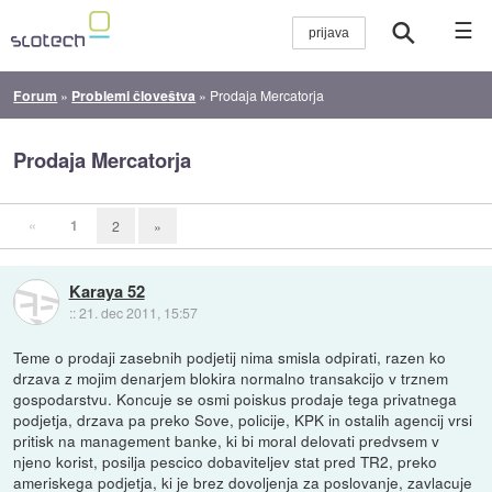
☰
Forum
»
Problemi človeštva
»
Prodaja Mercatorja
Prodaja Mercatorja
«
1
2
»
Karaya 52
::
21. dec 2011, 15:57
Teme o prodaji zasebnih podjetij nima smisla odpirati, razen ko
drzava z mojim denarjem blokira normalno transakcijo v trznem
gospodarstvu. Koncuje se osmi poiskus prodaje tega privatnega
podjetja, drzava pa preko Sove, policije, KPK in ostalih agencij vrsi
pritisk na management banke, ki bi moral delovati predvsem v
njeno korist, posilja pescico dobaviteljev stat pred TR2, preko
ameriskega podjetja, ki je brez dovoljenja za poslovanje, zavlacuje