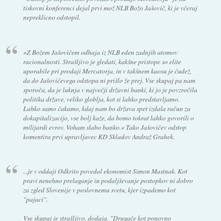
tiskovni konferenci dejal prvi mož NLB Božo Jašovič, ki je včeraj
nepreklicno odstopil.
»Z Božem Jašovičem odhaja iz NLB eden zadnjih atomov
racionalnosti. Strašljivo je gledati, kakšne pristope so elite
uporabile pri prodaji Mercatorja, in v takšnem kaosu je čudež,
da do Jašovičevega odstopa ni prišlo že prej. Vse skupaj pa nam
sporoča, da je luknja v največji državni banki, ki jo je povzročila
politika države, veliko globlja, kot si lahko predstavljamo.
Lahko samo čakamo, kdaj nam bo država spet izdala račun za
dokapitalizacijo, vse bolj kaže, da bomo tokrat lahko govorili o
milijardi evrov. Voham slabo banko.« Tako Jašovičev odstop
komentira prvi upravljavec KD Skladov Andraž Grahek.
...je v oddaji Odkrito povedal ekonomist Simon Mastnak. Kot
pravi nenehno prelaganje in podaljševanje postopkov ni dobro
za zgled Slovenije v poslovnemu svetu, kjer izpademo kot
"pajaci".
Vse skupaj je strašljivo, dodaja. "Drugače kot ponovno