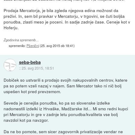
Prodaja Mercatorja, je bila zgleda njegova edina možnost da
preživi. In, sem bil pravkar v Mercatorju, v trgovini, se čuti boljša
ponudba, zlasti meso je poceni. In sadje zadnje čase. Ceneje kot v
Hoferju.
Zgodovina sprememb…
spremenilo:
Pšenični
(
25. avg 2015 ob 18:41
)
seba-beba
::
25. avg 2015, 18:51
Dobiček so ustvarili s prodajo svojih nakupovalnih centrov, katere
pa so potem vzeli nazaj v najem. Sam Mercator tako ni nič bolj
uspešen kot pred prevzemom.
Seveda je cenejša ponudba, ko pa so slovenske izdelke
nadomestili izdelki iz Hrvaške, Madžarske itd... Mi smo redni kupci
pri Mercatorju in gre v zadnje letu ponudba/kvaliteta vse bolj
navzdol kot pa navzgor.
Da ne bo pomote, sem sicer zagovornik privatizacije vendar ne