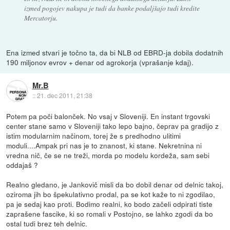
izmed pogojev nakupa je tudi da banke podaljšajo tudi kredite
Mercatorju.
Ena izmed stvari je točno ta, da bi NLB od EBRD-ja dobila dodatnih
190 miljonov evrov + denar od agrokorja (vprašanje kdaj).
Mr.B
::
21. dec 2011, 21:38
Potem pa poči balonček. No vsaj v Sloveniji. En instant trgovski
center stane samo v Sloveniji tako lepo bajno, čeprav pa gradijo z
istim modularnim načinom, torej že s predhodno ulitimi
moduli....Ampak pri nas je to znanost, ki stane. Nekretnina ni
vredna nič, če se ne treži, morda po modelu kordeža, sam sebi
oddajaš ?
Realno gledano, je Jankovič misli da bo dobil denar od delnic takoj,
oziroma jih bo špekulativno prodal, pa se kot kaže to ni zgodilao,
pa je sedaj kao proti. Bodimo realni, ko bodo začeli odpirati tiste
zaprašene fascike, ki so romali v Postojno, se lahko zgodi da bo
ostal tudi brez teh delnic.