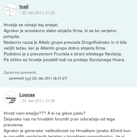
fosil
::
22. dec 2011, 21:22
Hrvatje se nimajo kej smejat.
Agrokor je enostavno slabo stoječa firma, ki se bo verjetno
potopila.
Nedavno nazaj je Atlatic grupa prevzela DrogoKolinsko in ni bilo
večjih težav, ker je Atlantic grupa dobro stoječa firma.
Podobno je s prevzemom Fructala s strani srbskega Nectarja.
Pa očitno so hrvatje pozabili tudi na prodajo Sunčanega Hvara.
Zgodovina sprememb…
spremenil:
fosil
(
22. dec 2011 ob 21:27
)
Loocas
::
22. dec 2011, 21:36
Hrvati nam smejijo??? A si na glavo padu?
Dejansko nas na hrvaških forumih prav odvračajo od tega
prevzema.
Agrokor je generator nelikvidnosti na Hrvaškem (preko 40mrd kun
je zapadlih neplačanih terjatev v hrvaškem gospodarstvu, če si