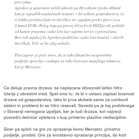
prevzema.
Agrokor je generator nelikvidnosti na Hrvaškem (preko 40mrd
kun je zapadlih neplačanih terjatev v hrvaškem gospodarstvu, če
si lahko predstavljate to številko) ter zapufan preko glave (cca
2.6mrd EUR). Poleg tega pa precej blizu bivši HDZjevski politiki
od katere prejema vsako leto kar zajetne novce iz proračuna.
Brez teh injekcij bi Agrokor praktično vsako leto končal v rdečih
številkah. Tole se bo zdaj nehalo.
Pravzaprav je prav noro, da se tako finančno nesposobno
podjetje spravlja v nakupe ne tako bistveno manjšega tekmeca,
kot je Mercator.
Ce deluje pravna drzava, se neplacane obvezosti lahko hitro
izterja z obrestmi vred. Spet smo tu. Js bi v ustavo zapisal locenost
drzave od gospodarstva, tako bi prva skrbela samo za ucinkovit
sistem in problemi bi se hitro resevali. Seveda pa je kaj podobnega
v Sloveniji nemogoce izpeljati, ker je tudi drzava, kot najvecji
posredni delnicar vpletena v kup primerov placilne nediscipline.
Sicer pa sploh ne gre za vprasanje komu Mercator, privatno
podjetje, prodati. Gre za enostavno vprasanje principa, do kod