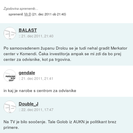
Zgodovina sprememb…
spremenil:
Mr.B
(
21. dec 2011 ob 21:40
)
BALAST
::
21. dec 2011, 21:40
Po samoovadenem županu Drolcu se je tudi nehal gradit Merkator
center v Komendi. Čaka investitorja ampak se mi zdi da bo prej
center za odvisnike, kot pa trgovina.
gendale
::
21. dec 2011, 21:41
in kaj je narobe s centrom za odvisnike
Double_J
::
22. dec 2011, 17:47
Na TV je bilo soočenje. Tale Golob iz AUKN je politikant brez
primere.