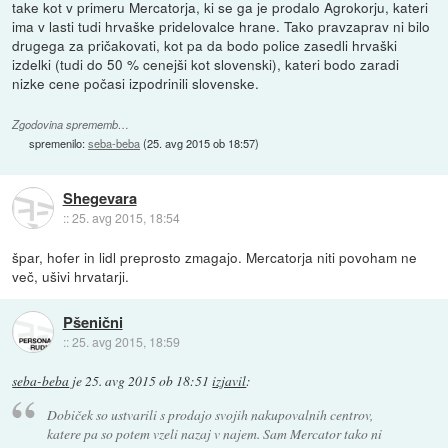
take kot v primeru Mercatorja, ki se ga je prodalo Agrokorju, kateri
ima v lasti tudi hrvaške pridelovalce hrane. Tako pravzaprav ni bilo
drugega za pričakovati, kot pa da bodo police zasedli hrvaški
izdelki (tudi do 50 % cenejši kot slovenski), kateri bodo zaradi
nizke cene počasi izpodrinili slovenske.
Zgodovina sprememb…
spremenilo:
seba-beba
(
25. avg 2015 ob 18:57
)
Shegevara
::
25. avg 2015, 18:54
špar, hofer in lidl preprosto zmagajo. Mercatorja niti povoham ne
več, ušivi hrvatarji.
Pšenični
::
25. avg 2015, 18:59
seba-beba
je
25. avg 2015 ob 18:51
izjavil
:
Dobiček so ustvarili s prodajo svojih nakupovalnih centrov,
katere pa so potem vzeli nazaj v najem. Sam Mercator tako ni