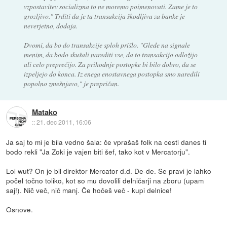
vzpostavitev socializma to ne moremo poimenovati. Zame je to
grozljivo." Trditi da je ta transakcija škodljiva za banke je
neverjetno, dodaja.
Dvomi, da bo do transakcije sploh prišlo. "Glede na signale
menim, da bodo skušali narediti vse, da to transakcijo odložijo
ali celo preprečijo. Za prihodnje postopke bi bilo dobro, da se
izpeljejo do konca. Iz enega enostavnega postopka smo naredili
popolno zmešnjavo," je prepričan.
Matako
::
21. dec 2011, 16:06
Ja saj to mi je bila vedno šala: če vprašaš folk na cesti danes ti
bodo rekli "Ja Zoki je vajen biti šef, tako kot v Mercatorju".
Lol wut? On je bil direktor Mercator d.d. De-de. Se pravi je lahko
počel točno toliko, kot so mu dovolili delničarji na zboru (upam
saj!). Nič več, nič manj. Če hočeš več - kupi delnice!
Osnove.