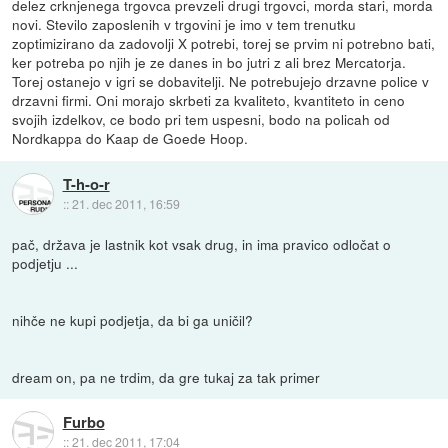
delez crknjenega trgovca prevzeli drugi trgovci, morda stari, morda
novi. Stevilo zaposlenih v trgovini je imo v tem trenutku
zoptimizirano da zadovolji X potrebi, torej se prvim ni potrebno bati,
ker potreba po njih je ze danes in bo jutri z ali brez Mercatorja.
Torej ostanejo v igri se dobavitelji. Ne potrebujejo drzavne police v
drzavni firmi. Oni morajo skrbeti za kvaliteto, kvantiteto in ceno
svojih izdelkov, ce bodo pri tem uspesni, bodo na policah od
Nordkappa do Kaap de Goede Hoop.
T-h-o-r
::
21. dec 2011, 16:59
pač, država je lastnik kot vsak drug, in ima pravico odločat o
podjetju ...
nihče ne kupi podjetja, da bi ga uničil?
dream on, pa ne trdim, da gre tukaj za tak primer
Furbo
::
21. dec 2011, 17:04