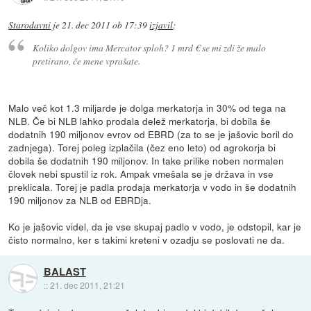
Starodavni
je
21. dec 2011 ob 17:39
izjavil
:
Koliko dolgov ima Mercator sploh? 1 mrd € se mi zdi že malo
pretirano, če mene vprašate.
Malo več kot 1.3 miljarde je dolga merkatorja in 30% od tega na
NLB. Če bi NLB lahko prodala delež merkatorja, bi dobila še
dodatnih 190 miljonov evrov od EBRD (za to se je jašovic boril do
zadnjega). Torej poleg izplačila (čez eno leto) od agrokorja bi
dobila še dodatnih 190 miljonov. In take prilike noben normalen
človek nebi spustil iz rok. Ampak vmešala se je država in vse
preklicala. Torej je padla prodaja merkatorja v vodo in še dodatnih
190 miljonov za NLB od EBRDja.
Ko je jašovic videl, da je vse skupaj padlo v vodo, je odstopil, kar je
čisto normalno, ker s takimi kreteni v ozadju se poslovati ne da.
BALAST
::
21. dec 2011, 21:21