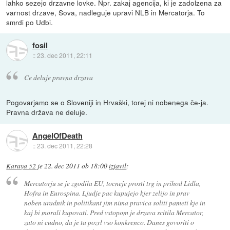
lahko sezejo drzavne lovke. Npr. zakaj agencija, ki je zadolzena za
varnost drzave, Sova, nadleguje upravi NLB in Mercatorja. To
smrdi po Udbi.
fosil
::
23. dec 2011, 22:11
Ce deluje pravna drzava
Pogovarjamo se o Sloveniji in Hrvaški, torej ni nobenega če-ja.
Pravna država ne deluje.
AngelOfDeath
::
23. dec 2011, 22:28
Karaya 52
je
22. dec 2011 ob 18:00
izjavil
:
Mercatorju se je zgodila EU, tocneje prosti trg in prihod Lidla,
Hofra in Eurospina. Ljudje pac kupujejo kjer zelijo in prav
noben uradnik in politikant jim nima pravica soliti pameti kje in
kaj bi morali kupovati. Pred vstopom je drzava scitila Mercator,
zato ni cudno, da je ta pozrl vso konkrenco. Danes govoriti o