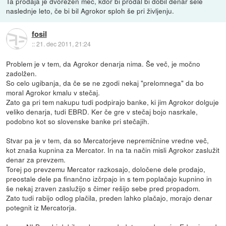
Ta prodaja je dvorezen meč, kdor bi prodal bi dobil denar šele
naslednje leto, če bi bil Agrokor sploh še pri življenju.
fosil
::
21. dec 2011, 21:24
Problem je v tem, da Agrokor denarja nima. Še več, je močno
zadolžen.
So celo ugibanja, da če se ne zgodi nekaj "prelomnega" da bo
moral Agrokor kmalu v stečaj.
Zato ga pri tem nakupu tudi podpirajo banke, ki jim Agrokor dolguje
veliko denarja, tudi EBRD. Ker če gre v stečaj bojo nasrkale,
podobno kot so slovenske banke pri stečajih.
Stvar pa je v tem, da so Mercatorjeve nepremičnine vredne več,
kot znaša kupnina za Mercator. In na ta način misli Agrokor zaslužit
denar za prevzem.
Torej po prevzemu Mercator razkosajo, določene dele prodajo,
preostale dele pa finančno izčrpajo in s tem poplačajo kupnino in
še nekaj zraven zaslužijo s čimer rešijo sebe pred propadom.
Zato tudi rabijo odlog plačila, preden lahko plačajo, morajo denar
potegnit iz Mercatorja.