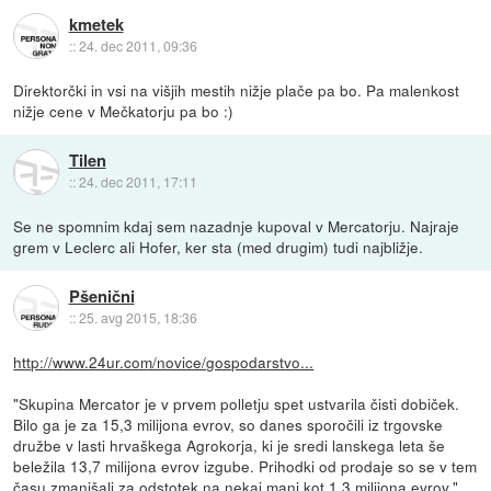
kmetek
::
24. dec 2011, 09:36
Direktorčki in vsi na višjih mestih nižje plače pa bo. Pa malenkost
nižje cene v Mečkatorju pa bo :)
Tilen
::
24. dec 2011, 17:11
Se ne spomnim kdaj sem nazadnje kupoval v Mercatorju. Najraje
grem v Leclerc ali Hofer, ker sta (med drugim) tudi najbližje.
Pšenični
::
25. avg 2015, 18:36
http://www.24ur.com/novice/gospodarstvo...
"Skupina Mercator je v prvem polletju spet ustvarila čisti dobiček.
Bilo ga je za 15,3 milijona evrov, so danes sporočili iz trgovske
družbe v lasti hrvaškega Agrokorja, ki je sredi lanskega leta še
beležila 13,7 milijona evrov izgube. Prihodki od prodaje so se v tem
času zmanjšali za odstotek na nekaj manj kot 1,3 milijona evrov."