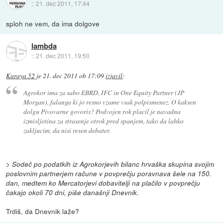
::
21. dec 2011, 17:44
sploh ne vem, da ima dolgove
lambda
::
21. dec 2011, 19:50
Karaya 52
je
21. dec 2011 ob 17:09
izjavil
:
Agrokor ima za sabo EBRD, IFC in One Equity Partner (JP
Morgan), falanga ki jo resno vzame vsak polpismenez. O kaksen
dolgu Pivovarne govoris? Podvojen rok placil je navadna
izmisljotina za strasenje otrok pred spanjem, tako da lahko
zakljucim, da nisi resen debater.
>
Sodeč po podatkih iz Agrokorjevih bilanc hrvaška skupina svojim
poslovnim partnerjem račune v povprečju poravnava šele na 150.
dan, medtem ko Mercatorjevi dobavitelji na plačilo v povprečju
čakajo okoli 70 dni, piše današnji Dnevnik.
Trdiš, da Dnevnik laže?