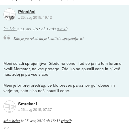
Pšenični
::
25. avg 2015, 19:12
lambda
je
25. avg 2015 ob 19:03
izjavil
:
Kdo je pa rekel, da je kvaliteta sprejemljiva?
Meni se zdi sprejemljiva. Glede na ceno. Tud se je na tem forumu
hvalil Mercator, na vse pretege. Zdej ko so spustili cene in ni več
naš, zdej je pa vse slabo.
Meni je bil prej predrag. Je blo preveč parazitov gor obešenih
verjetno, zato niso naši spustili cene.
Smrekar1
::
26. avg 2015, 07:37
seba-beba
je
25. avg 2015 ob 18:51
izjavil
: