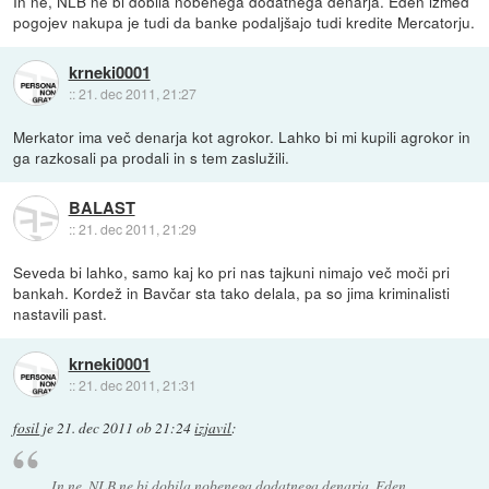
In ne, NLB ne bi dobila nobenega dodatnega denarja. Eden izmed
pogojev nakupa je tudi da banke podaljšajo tudi kredite Mercatorju.
krneki0001
::
21. dec 2011, 21:27
Merkator ima več denarja kot agrokor. Lahko bi mi kupili agrokor in
ga razkosali pa prodali in s tem zaslužili.
BALAST
::
21. dec 2011, 21:29
Seveda bi lahko, samo kaj ko pri nas tajkuni nimajo več moči pri
bankah. Kordež in Bavčar sta tako delala, pa so jima kriminalisti
nastavili past.
krneki0001
::
21. dec 2011, 21:31
fosil
je
21. dec 2011 ob 21:24
izjavil
:
In ne, NLB ne bi dobila nobenega dodatnega denarja. Eden