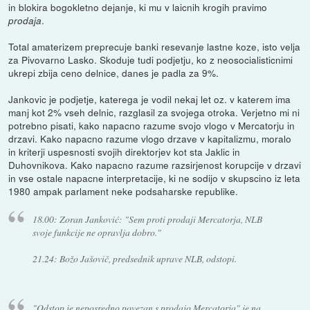
in blokira bogokletno dejanje, ki mu v laicnih krogih pravimo
.
prodaja
Total amaterizem preprecuje banki resevanje lastne koze, isto velja
za Pivovarno Lasko. Skoduje tudi podjetju, ko z neosocialisticnimi
ukrepi zbija ceno delnice, danes je padla za 9%.
Jankovic je podjetje, katerega je vodil nekaj let oz. v katerem ima
manj kot 2% vseh delnic, razglasil za svojega otroka. Verjetno mi ni
potrebno pisati, kako napacno razume svojo vlogo v Mercatorju in
drzavi. Kako napacno razume vlogo drzave v kapitalizmu, moralo
in kriterji uspesnosti svojih direktorjev kot sta Jaklic in
Duhovnikova. Kako napacno razume razsirjenost korupcije v drzavi
in vse ostale napacne interpretacije, ki ne sodijo v skupscino iz leta
1980 ampak parlament neke podsaharske republike.
18.00: Zoran Janković: "Sem proti prodaji Mercatorja, NLB
svoje funkcije ne opravlja dobro."
21.24: Božo Jašovič, predsednik uprave NLB, odstopi.
"Odstop je neposredno povezan s prodajo Mercatorja" je na