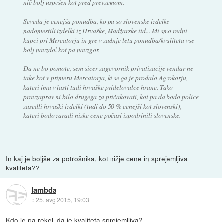
nič bolj uspešen kot pred prevzemom.
Seveda je cenejša ponudba, ko pa so slovenske izdelke
nadomestili izdelki iz Hrvaške, Madžarske itd... Mi smo redni
kupci pri Mercatorju in gre v zadnje letu ponudba/kvaliteta vse
bolj navzdol kot pa navzgor.
Da ne bo pomote, sem sicer zagovornik privatizacije vendar ne
take kot v primeru Mercatorja, ki se ga je prodalo Agrokorju,
kateri ima v lasti tudi hrvaške pridelovalce hrane. Tako
pravzaprav ni bilo drugega za pričakovati, kot pa da bodo police
zasedli hrvaški izdelki (tudi do 50 % cenejši kot slovenski),
kateri bodo zaradi nizke cene počasi izpodrinili slovenske.
In kaj je boljše za potrošnika, kot nižje cene in sprejemljiva
kvaliteta??
lambda
::
25. avg 2015, 19:03
Kdo je pa rekel, da je kvaliteta sprejemljiva?