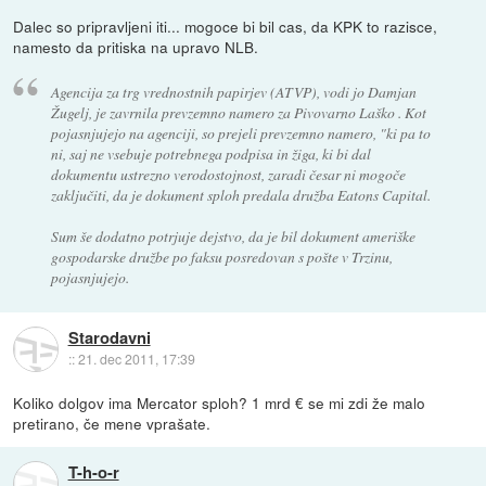
Dalec so pripravljeni iti... mogoce bi bil cas, da KPK to razisce,
namesto da pritiska na upravo NLB.
Agencija za trg vrednostnih papirjev (ATVP), vodi jo Damjan
Žugelj, je zavrnila prevzemno namero za Pivovarno Laško . Kot
pojasnjujejo na agenciji, so prejeli prevzemno namero, "ki pa to
ni, saj ne vsebuje potrebnega podpisa in žiga, ki bi dal
dokumentu ustrezno verodostojnost, zaradi česar ni mogoče
zaključiti, da je dokument sploh predala družba Eatons Capital.
Sum še dodatno potrjuje dejstvo, da je bil dokument ameriške
gospodarske družbe po faksu posredovan s pošte v Trzinu,
pojasnjujejo.
Starodavni
::
21. dec 2011, 17:39
Koliko dolgov ima Mercator sploh? 1 mrd € se mi zdi že malo
pretirano, če mene vprašate.
T-h-o-r