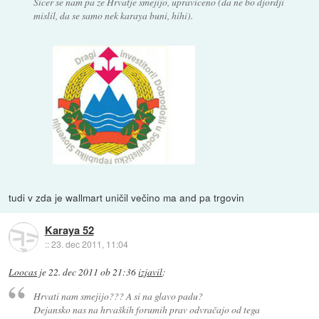
Sicer se nam pa ze Hrvatje smejijo, upraviceno (da ne bo djordji
mislil, da se samo nek karaya buni, hihi).
tudi v zda je wallmart uničil večino ma and pa trgovin
Karaya 52
::
23. dec 2011, 11:04
Loocas
je
22. dec 2011 ob 21:36
izjavil
:
Hrvati nam smejijo??? A si na glavo padu?
Dejansko nas na hrvaških forumih prav odvračajo od tega