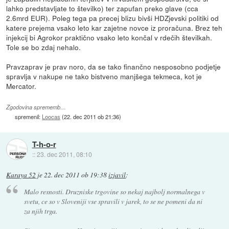
lahko predstavljate to številko) ter zapufan preko glave (cca
2.6mrd EUR). Poleg tega pa precej blizu bivši HDZjevski politiki od
katere prejema vsako leto kar zajetne novce iz proračuna. Brez teh
injekcij bi Agrokor praktično vsako leto končal v rdečih številkah.
Tole se bo zdaj nehalo.
Pravzaprav je prav noro, da se tako finančno nesposobno podjetje
spravlja v nakupe ne tako bistveno manjšega tekmeca, kot je
Mercator.
Zgodovina sprememb…
spremenil:
Loocas
(
22. dec 2011 ob 21:36
)
T-h-o-r
::
23. dec 2011, 08:10
Karaya 52
je
22. dec 2011 ob 19:38
izjavil
:
Malo resnosti. Druzniske trgovine so nekaj najbolj normalnega v
svetu, ce so v Sloveniji vse spravili v jarek, to se ne pomeni da ni
za njih trga.