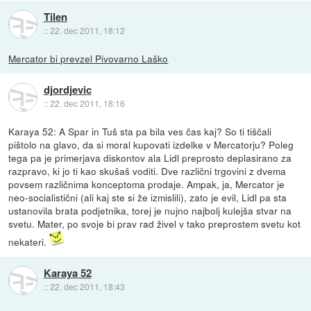
Tilen
::
22. dec 2011, 18:12
Mercator bi prevzel Pivovarno Laško
djordjevic
::
22. dec 2011, 18:16
Karaya 52: A Spar in Tuš sta pa bila ves čas kaj? So ti tiščali
pištolo na glavo, da si moral kupovati izdelke v Mercatorju? Poleg
tega pa je primerjava diskontov ala Lidl preprosto deplasirano za
razpravo, ki jo ti kao skušaš voditi. Dve različni trgovini z dvema
povsem različnima konceptoma prodaje. Ampak, ja, Mercator je
neo-socialistični (ali kaj ste si že izmislili), zato je evil, Lidl pa sta
ustanovila brata podjetnika, torej je nujno najbolj kulejša stvar na
svetu. Mater, po svoje bi prav rad živel v tako preprostem svetu kot
nekateri.
Karaya 52
::
22. dec 2011, 18:43