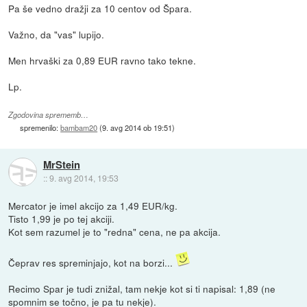
Pa še vedno dražji za 10 centov od Špara.
Važno, da "vas" lupijo.
Men hrvaški za 0,89 EUR ravno tako tekne.
Lp.
Zgodovina sprememb…
spremenilo:
bambam20
(
9. avg 2014 ob 19:51
)
MrStein
::
9. avg 2014, 19:53
Mercator je imel akcijo za 1,49 EUR/kg.
Tisto 1,99 je po tej akciji.
Kot sem razumel je to "redna" cena, ne pa akcija.
Čeprav res spreminjajo, kot na borzi...
Recimo Spar je tudi znižal, tam nekje kot si ti napisal: 1,89 (ne
spomnim se točno, je pa tu nekje).