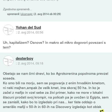
Zgodovina sprememb…
spremenil:
lukamagic
(
2. avg 2014 ob 00:29
)
Yohan del Sud
::
2. avg 2014, 00:56
Uh, kapitalizem? Osnove? In makro ali mikro dogovori povezani s
tem?
dexterboy
::
2. avg 2014, 09:18
Obetajo se nam črni dnevi, ko bo Agrokorenina popolnoma prevzel
soseda.
Ko smo bili na morju, sem se pogovarja z enim hrvaškim kmetom,
ni neki majhen,ampak že velik kmet, ima skoraj 50 ha. In ko je
začel z mafijo in vzel sebe za živi primer, kako ne more v lokalni
štacuni prodati svoj krompir, na policah pa je uvožen iz Egipta, sem
se zamislil, kako bo to izgledalo pri nas... ker tiste oddajo o
amerišlo mafiji v 50-ih in 60-ih na Discovery izgledajo kot obisk