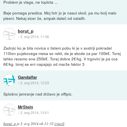
Problem je vlaga, ne toplota ...
Baje pomaga preslica. Moj fotr jo je nasul okoli, pa mu bolj malo
plesni. Nekaj sicer že, ampak daleč od ostalih.
borut_p
::
2. avg 2014, 11:36
Zadnjic ko je bila novica o tistem pobu ki je v avstriji pokradel
110ton pujskovega mesa so rekli, da je skode za par 100k€. Torej
lahko recemo ene 250k€. Torej dobre 2€/kg. V trgovini je pa cca
6€/kg. torej se eni napajajo od marže faktor 3
Gandalfar
::
2. avg 2014, 12:23
Splošno jamranje nad državo je offtpic.
MrStein
::
2. avg 2014, 13:01
borut_p
je
2. avg 2014 ob 11:32
izjavil
: