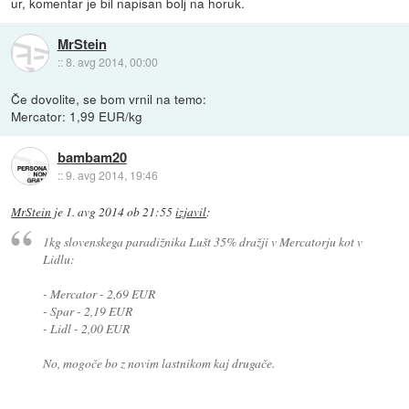
ur, komentar je bil napisan bolj na horuk.
MrStein
::
8. avg 2014, 00:00
Če dovolite, se bom vrnil na temo:
Mercator: 1,99 EUR/kg
bambam20
::
9. avg 2014, 19:46
MrStein
je
1. avg 2014 ob 21:55
izjavil
:
1kg slovenskega paradižnika Lušt 35% dražji v Mercatorju kot v
Lidlu:
- Mercator - 2,69 EUR
- Spar - 2,19 EUR
- Lidl - 2,00 EUR
No, mogoče bo z novim lastnikom kaj drugače.