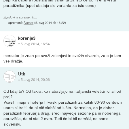
paradižnika (spet obstaja slo varianta za isto ceno)
Zgodovina sprememb…
spremenil:
Alamar
(
5. avg 2014 ob 16:22
)
korenje3
::
5. avg 2014, 16:54
mercator je znan po sveži zelenjavi in svežih stvareh, zato je tam
vse dražje.
Utk
::
5. avg 2014, 20:06
Od kdaj to? Od takrat ko nabavljajo na italijanski veletržnici ali od
prej?
Včasih imajo v hoferju hrvaški paradižnik za kakih 80-90 centov, in
upam si trditi, da ni nič slabši od lušta. Normalno, da je dober
paradižnik februarja drag, sredi največje sezone pa ni nobenega
opravičila, da bi stal 2 evra. Tudi če bi bil nemški, ne samo
slovenski.