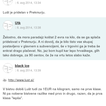
::
6. avg 2014, 13:34
Lušt je pridelan v Prekmurju.
Utk
::
6. avg 2014, 13:38
Žalostno, da mora paradajz koštat 2 evra na kilo, da se ga splača
pridelovat v Prekmurju. A ni dovolj, da je bilo tisto vse skupaj
postavljeno v glavnem s subvencijami, še v trgovini ga je treba še
enkrat drago plačevat. No, jaz bom kupil kar lepo hrvaškega, glih
tako dobrega, za 90 centov, če že na vrtu letos slabo kaže.
black ice
::
6. avg 2014, 13:39
Jp.
http://www.lust.si/
V bistvu dobiš Lušt tudi za 1EUR na kilogram, samo ne prve klase.
Ni pa nobene bistvene razlike med prvo in drugo, razen, da je prva
klasa "lepša".