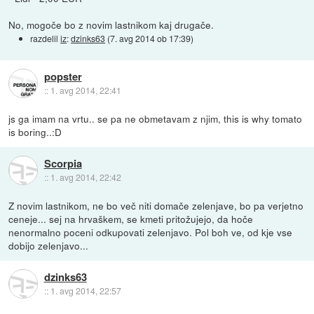
No, mogoče bo z novim lastnikom kaj drugače.
razdelil
iz
:
dzinks63
(
7. avg 2014 ob 17:39
)
popster
::
1. avg 2014, 22:41
js ga imam na vrtu.. se pa ne obmetavam z njim, this is why tomato
is boring..:D
Scorpia
::
1. avg 2014, 22:42
Z novim lastnikom, ne bo več niti domače zelenjave, bo pa verjetno
ceneje... sej na hrvaškem, se kmeti pritožujejo, da hoče
nenormalno poceni odkupovati zelenjavo. Pol boh ve, od kje vse
dobijo zelenjavo...
dzinks63
::
1. avg 2014, 22:57