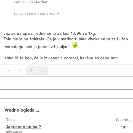
Poročam za Maribor.
(mogoče pa to temo berejo)
Jaz sem napisal redno ceno za lušt 1.89€ za 1kg.
Tole me je pa šokiralo. Če je v mariboru tako visoka cena za Lušt v
mercatorju, kok je potem v Ljubljani.
.
lahko bi še kdo, če je iz Jesenic poročal, kakšne so cene tam.
«
1
2
»
Vredno ogleda ...
Tema
Sporočila
»
Agrokor v stečaj?
101
mikrosoftic