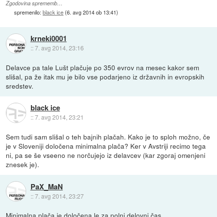
Zgodovina sprememb…
spremenilo:
black ice
(
6. avg 2014 ob 13:41
)
krneki0001
::
7. avg 2014, 23:16
Delavce pa tale Lušt plačuje po 350 evrov na mesec kakor sem
slišal, pa že itak mu je bilo vse podarjeno iz državnih in evropskih
sredstev.
black ice
::
7. avg 2014, 23:21
Sem tudi sam slišal o teh bajnih plačah. Kako je to sploh možno, če
je v Sloveniji določena minimalna plača? Ker v Avstriji recimo tega
ni, pa se še vseeno ne norčujejo iz delavcev (kar zgoraj omenjeni
znesek je).
PaX_MaN
::
7. avg 2014, 23:27
Minimalna plača je določena le za polni delovni čas.