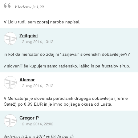
V leclercu je 1,99
V Lidlu tudi, sem zgoraj narobe napisal.
Zeitgeist
::
2. avg 2014, 13:12
in kot da mercator do zdaj ni "izsiljeval" slovenskih dobaviteljev??
v sloveniji še kupujem samo radensko, laško in pa fructalov sirup.
Alamar
::
2. avg 2014, 17:12
V Mercatorju je slovenski paradižnik drugega dobavitelja (Terme
Čatež) po 0.99 EUR in je imho boljšega okusa od Lušta.
Gregor P
::
2. avg 2014, 22:02
dexterboy
je
2. avg 2014 ob 09:18
izjavil
: