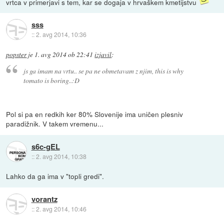
vrtca v primerjavi s tem, kar se dogaja v hrvaškem kmetijstvu
sss
::
2. avg 2014, 10:36
popster
je
1. avg 2014 ob 22:41
izjavil
:
js ga imam na vrtu.. se pa ne obmetavam z njim, this is why
tomato is boring..:D
Pol si pa en redkih ker 80% Slovenije ima uničen plesniv
paradižnik. V takem vremenu...
s6c-gEL
::
2. avg 2014, 10:38
Lahko da ga ima v "topli gredi".
vorantz
::
2. avg 2014, 10:46