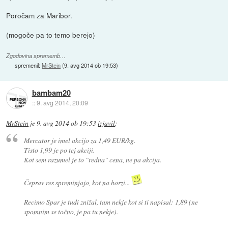
Poročam za Maribor.
(mogoče pa to temo berejo)
Zgodovina sprememb…
spremenil:
MrStein
(
9. avg 2014 ob 19:53
)
bambam20
::
9. avg 2014, 20:09
MrStein
je
9. avg 2014 ob 19:53
izjavil
:
Mercator je imel akcijo za 1,49 EUR/kg.
Tisto 1,99 je po tej akciji.
Kot sem razumel je to "redna" cena, ne pa akcija.
Čeprav res spreminjajo, kot na borzi...
Recimo Spar je tudi znižal, tam nekje kot si ti napisal: 1,89 (ne
spomnim se točno, je pa tu nekje).