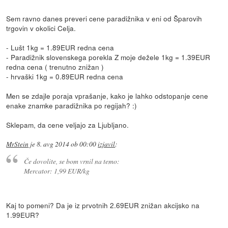
Sem ravno danes preveri cene paradižnika v eni od Šparovih
trgovin v okolici Celja.
- Lušt 1kg = 1.89EUR redna cena
- Paradižnik slovenskega porekla Z moje dežele 1kg = 1.39EUR
redna cena ( trenutno znižan )
- hrvaški 1kg = 0.89EUR redna cena
Men se zdajle poraja vprašanje, kako je lahko odstopanje cene
enake znamke paradižnika po regijah? :)
Sklepam, da cene veljajo za Ljubljano.
MrStein
je
8. avg 2014 ob 00:00
izjavil
:
Če dovolite, se bom vrnil na temo:
Mercator: 1,99 EUR/kg
Kaj to pomeni? Da je iz prvotnih 2.69EUR znižan akcijsko na
1.99EUR?