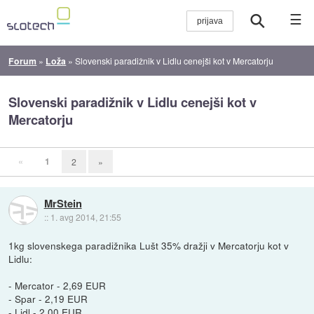
☰
Forum
»
Loža
»
Slovenski paradižnik v Lidlu cenejši kot v Mercatorju
Slovenski paradižnik v Lidlu cenejši kot v
Mercatorju
«
1
2
»
MrStein
::
1. avg 2014, 21:55
1kg slovenskega paradižnika Lušt 35% dražji v Mercatorju kot v
Lidlu:
- Mercator - 2,69 EUR
- Spar - 2,19 EUR
- Lidl - 2,00 EUR