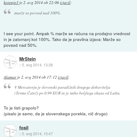
korenje3
je
2. avg 2014 ob 22:06
izjavil
:
marže so povsod nad 100%.
I see your point. Ampak % marže se računa na prodajno vrednost
in je zatomanj kot 100%. Tako da je pravilna izjava: Marže so
povsod nad 50%.
MrStein
::
5. avg 2014, 13:38
Alamar
je
2. avg 2014 ob 17:12
izjavil
:
V Mercatorju je slovenski paradižnik drugega dobavitelja
(Terme Čatež) po 0.99 EUR in je imho boljšega okusa od Lušta.
To je tisti grapolo?
(pisalo je samo, da je slovenskega porekla, nič drugo)
fosil
::
5. avg 2014, 15:47