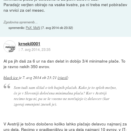
Paradajz verjten obirajo na vsake kvatre, pa ni treba met pobiračev
na vrvici za cel mesec.
Zgodovina sprememb…
spremenilo:
PaX_MaN
(
7. avg 2014 ob 23:32
)
krneki0001
::
7. avg 2014, 23:35
Al pa jih daš za 6 ur na dan delat in dobijo 3/4 minimalne plače. To
je ravno nekih 350 evrov.
black ice
je
7. avg 2014 ob 23:21
izjavil
:
Sem tudi sam slišal o teh bajnih plačah. Kako je to sploh možno,
če je v Sloveniji določena minimalna plača? Ker v Avstriji
recimo tega ni, pa se še vseeno ne norčujejo iz delavcev (kar
zgoraj omenjeni znesek je).
V Avstriji je točno določeno koliko lahko plačajo delavcu najmanj za
uro dela. Recimo v gradbeništvu je ura dela najmanj 10 evrov, v IT-