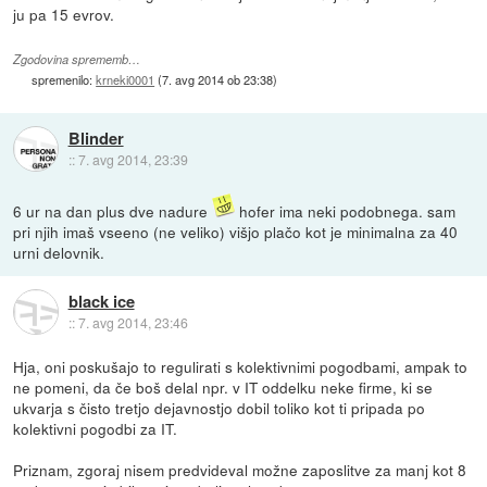
ju pa 15 evrov.
Zgodovina sprememb…
spremenilo:
krneki0001
(
7. avg 2014 ob 23:38
)
Blinder
::
7. avg 2014, 23:39
6 ur na dan plus dve nadure
hofer ima neki podobnega. sam
pri njih imaš vseeno (ne veliko) višjo plačo kot je minimalna za 40
urni delovnik.
black ice
::
7. avg 2014, 23:46
Hja, oni poskušajo to regulirati s kolektivnimi pogodbami, ampak to
ne pomeni, da če boš delal npr. v IT oddelku neke firme, ki se
ukvarja s čisto tretjo dejavnostjo dobil toliko kot ti pripada po
kolektivni pogodbi za IT.
Priznam, zgoraj nisem predvideval možne zaposlitve za manj kot 8