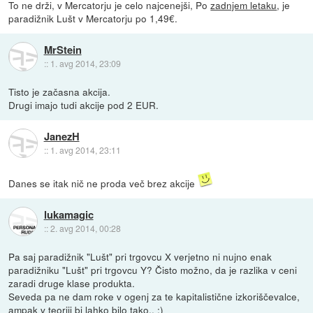
To ne drži, v Mercatorju je celo najcenejši, Po
zadnjem letaku
, je
paradižnik Lušt v Mercatorju po 1,49€.
MrStein
::
1. avg 2014, 23:09
Tisto je začasna akcija.
Drugi imajo tudi akcije pod 2 EUR.
JanezH
::
1. avg 2014, 23:11
Danes se itak nič ne proda več brez akcije
lukamagic
::
2. avg 2014, 00:28
Pa saj paradižnik "Lušt" pri trgovcu X verjetno ni nujno enak
paradižniku "Lušt" pri trgovcu Y? Čisto možno, da je razlika v ceni
zaradi druge klase produkta.
Seveda pa ne dam roke v ogenj za te kapitalistične izkoriščevalce,
ampak v teoriji bi lahko bilo tako.. :)