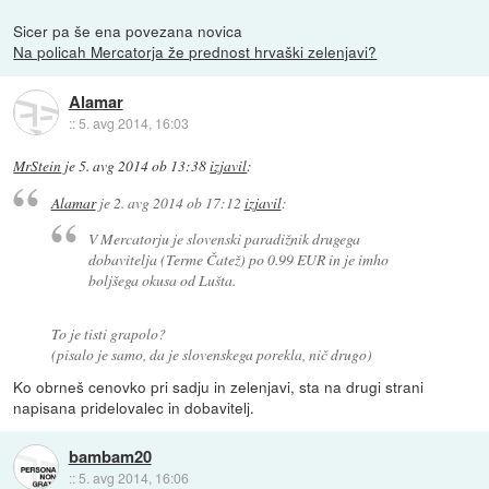
Sicer pa še ena povezana novica
Na policah Mercatorja že prednost hrvaški zelenjavi?
Alamar
::
5. avg 2014, 16:03
MrStein
je
5. avg 2014 ob 13:38
izjavil
:
Alamar
je
2. avg 2014 ob 17:12
izjavil
:
V Mercatorju je slovenski paradižnik drugega
dobavitelja (Terme Čatež) po 0.99 EUR in je imho
boljšega okusa od Lušta.
To je tisti grapolo?
(pisalo je samo, da je slovenskega porekla, nič drugo)
Ko obrneš cenovko pri sadju in zelenjavi, sta na drugi strani
napisana pridelovalec in dobavitelj.
bambam20
::
5. avg 2014, 16:06