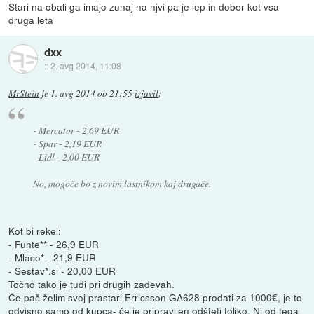
Stari na obali ga imajo zunaj na njvi pa je lep in dober kot vsa
druga leta
dxx
::
2. avg 2014, 11:08
MrStein
je
1. avg 2014 ob 21:55
izjavil
:
- Mercator - 2,69 EUR
- Spar - 2,19 EUR
- Lidl - 2,00 EUR
No, mogoče bo z novim lastnikom kaj drugače.
Kot bi rekel:
- Funte** - 26,9 EUR
- Mlaco* - 21,9 EUR
- Sestav*.si - 20,00 EUR
Točno tako je tudi pri drugih zadevah.
Če pač želim svoj prastari Erricsson GA628 prodati za 1000€, je to
odvisno samo od kupca- če je pripravljen odšteti toliko. Ni od tega