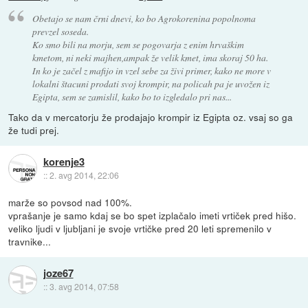
Obetajo se nam črni dnevi, ko bo Agrokorenina popolnoma
prevzel soseda.
Ko smo bili na morju, sem se pogovarja z enim hrvaškim
kmetom, ni neki majhen,ampak že velik kmet, ima skoraj 50 ha.
In ko je začel z mafijo in vzel sebe za živi primer, kako ne more v
lokalni štacuni prodati svoj krompir, na policah pa je uvožen iz
Egipta, sem se zamislil, kako bo to izgledalo pri nas...
Tako da v mercatorju že prodajajo krompir iz Egipta oz. vsaj so ga
že tudi prej.
korenje3
::
2. avg 2014, 22:06
marže so povsod nad 100%.
vprašanje je samo kdaj se bo spet izplačalo imeti vrtiček pred hišo.
veliko ljudi v ljubljani je svoje vrtičke pred 20 leti spremenilo v
travnike...
joze67
::
3. avg 2014, 07:58