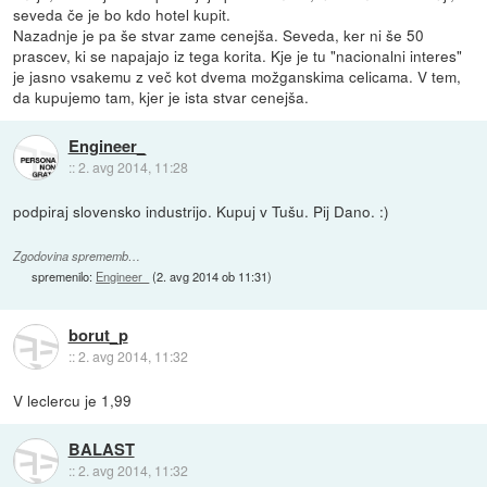
seveda če je bo kdo hotel kupit.
Nazadnje je pa še stvar zame cenejša. Seveda, ker ni še 50
prascev, ki se napajajo iz tega korita. Kje je tu "nacionalni interes"
je jasno vsakemu z več kot dvema možganskima celicama. V tem,
da kupujemo tam, kjer je ista stvar cenejša.
Engineer_
::
2. avg 2014, 11:28
podpiraj slovensko industrijo. Kupuj v Tušu. Pij Dano. :)
Zgodovina sprememb…
spremenilo:
Engineer_
(
2. avg 2014 ob 11:31
)
borut_p
::
2. avg 2014, 11:32
V leclercu je 1,99
BALAST
::
2. avg 2014, 11:32