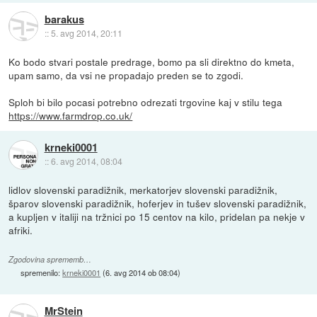
barakus
::
5. avg 2014, 20:11
Ko bodo stvari postale predrage, bomo pa sli direktno do kmeta,
upam samo, da vsi ne propadajo preden se to zgodi.
Sploh bi bilo pocasi potrebno odrezati trgovine kaj v stilu tega
https://www.farmdrop.co.uk/
krneki0001
::
6. avg 2014, 08:04
lidlov slovenski paradižnik, merkatorjev slovenski paradižnik,
šparov slovenski paradižnik, hoferjev in tušev slovenski paradižnik,
a kupljen v italiji na tržnici po 15 centov na kilo, pridelan pa nekje v
afriki.
Zgodovina sprememb…
spremenilo:
krneki0001
(
6. avg 2014 ob 08:04
)
MrStein