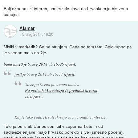
Bolj ekonomski interes, sadje/zelenjava na hrvaskem je bistveno
cenejsa.
Alamar
::
5. avg 2014, 16:20
Misliš v marketih? Se ne strinjam. Cene so tam tam. Celokupno pa
je vseeno malo dražje.
bambam20
je
5. avg 2014 ob 16:06
izjavil
:
fosil
je
5. avg 2014 ob 15:47
izjavil
:
Sicer pa še ena povezana novica
Na policah Mercatorja že prednost hrvaški
zelenjavi?
Kaj te tako čudi. Hrvati skrbijo za nacionalne interese.
Tole je bullshit. Danes sem bil v supermarketu in od
sadja&zelenjave imajo hrvaško poreklo slive (smešno poceni),
paprika babura (obstaja slo varianta za isto ceno) in ena vrsta