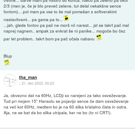
2/3 (men je, če je blo preveč zelene, tut delal nekakšne sence
fontom)... pol mam pa vse to še mal pomešan s softverskimi
nastavitvami... pa gama pa to...
...jah, glede fontov pa pač ne morš nč narest... jst se takrt pač mal
naprej nagnem.. ampak za enkrat še ni panike... mogoče bo čez
par let problem.. takrt bom pa pač očala nabavu
Blup
tha_man
::
21. dec 2002, 00:23
Ja, obvezno dat na 60Hz, LCDji so narejeni za tako osveževanje.
Tud pri mojem 15" Hansolu se pojavijo sence če dam osveževanje
na več kot 60Hz, medtem ko je na 60 slika kristalno čista in ostra.
Aja, ne se bat da bo slika utripala, ker ne bo (to ni CRT!).