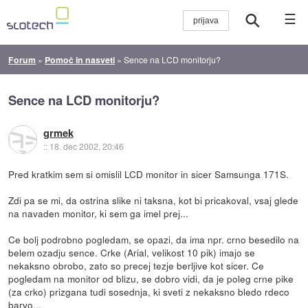
☰
Forum
»
Pomoč in nasveti
»
Sence na LCD monitorju?
Sence na LCD monitorju?
grmek
::
18. dec 2002, 20:46
Pred kratkim sem si omislil LCD monitor in sicer Samsunga 171S.
Zdi pa se mi, da ostrina slike ni taksna, kot bi pricakoval, vsaj glede
na navaden monitor, ki sem ga imel prej...
Ce bolj podrobno pogledam, se opazi, da ima npr. crno besedilo na
belem ozadju sence. Crke (Arial, velikost 10 pik) imajo se
nekaksno obrobo, zato so precej tezje berljive kot sicer. Ce
pogledam na monitor od blizu, se dobro vidi, da je poleg crne pike
(za crko) prizgana tudi sosednja, ki sveti z nekaksno bledo rdeco
barvo...