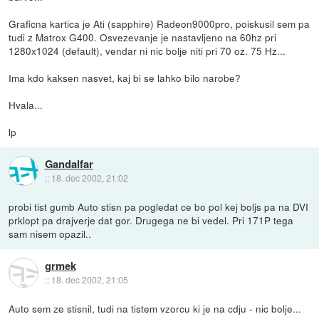
Graficna kartica je Ati (sapphire) Radeon9000pro, poiskusil sem pa
tudi z Matrox G400. Osvezevanje je nastavljeno na 60hz pri
1280x1024 (default), vendar ni nic bolje niti pri 70 oz. 75 Hz...
Ima kdo kaksen nasvet, kaj bi se lahko bilo narobe?
Hvala...
lp
Gandalfar
::
18. dec 2002, 21:02
probi tist gumb Auto stisn pa pogledat ce bo pol kej boljs pa na DVI
prklopt pa drajverje dat gor. Drugega ne bi vedel. Pri 171P tega
sam nisem opazil..
grmek
::
18. dec 2002, 21:05
Auto sem ze stisnil, tudi na tistem vzorcu ki je na cdju - nic bolje...