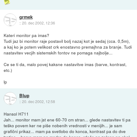
grmek
::
20. dec 2002, 12:36
Kateri monitor pa imas?
Tudi jaz bi monitor raje postavil bolj nazaj kot je sedaj (cca. 0,5m),
a kaj ko je potem velikost crk enostavno premajhna za branje. Tudi
nastavitev vecjih sistemskih fontov ne pomaga najbolje...
Ce se ti da, malo povej kaksne nastavitve imas (barve, kontrast,
etc.)
lp
Blup
::
20. dec 2002, 12:58
Hansol H711
Jah... monitor mam jst ene 60-70 cm stran... glede nastavitev ti pa
teško povem ker ne piše nobenih vrednosti v menijih... je sam
grafični prikaz... mam pa svetlobo do konca, kontrast pa do dve
tretine... barve mam pa modro do konca, rdečo pa zeleno pa okol