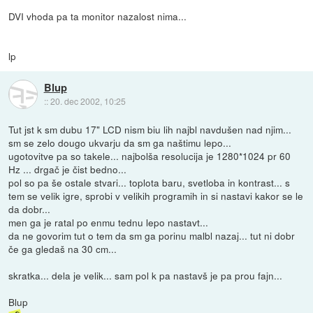
DVI vhoda pa ta monitor nazalost nima...
lp
Blup
::
20. dec 2002, 10:25
Tut jst k sm dubu 17" LCD nism biu lih najbl navdušen nad njim...
sm se zelo dougo ukvarju da sm ga naštimu lepo...
ugotovitve pa so takele... najbolša resolucija je 1280*1024 pr 60
Hz ... drgač je čist bedno...
pol so pa še ostale stvari... toplota baru, svetloba in kontrast... s
tem se velik igre, sprobi v velikih programih in si nastavi kakor se le
da dobr...
men ga je ratal po enmu tednu lepo nastavt...
da ne govorim tut o tem da sm ga porinu malbl nazaj... tut ni dobr
če ga gledaš na 30 cm...
skratka... dela je velik... sam pol k pa nastavš je pa prou fajn...
Blup