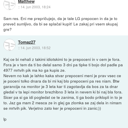
Matthew
::
14. jun 2003, 18:24
Sam res. Eni me prepričujejo, da je tale LG prepocen in da je to
preveč sumljivo, da bi se splačal kupit! Le zakaj pri vsem skupaj
gre?
Tomaz27
::
14. jun 2003, 18:52
Kaj ce bi nehali z takimi idiotskimi to je prepoceni in v cem je fora.
Fora je v tem da ti bo delal samo 3 dni pa tipke ti bojo dol padle pa
4977 mrtvih pik ma ko ga kupis ze.
Nevem no kak je lahko kaka stvar prepoceni meni je prav vsec ce
je poceni tolko dnara da bi mi kaj blo prepoceni pa res niam. Btw
garancija na monitor je 3 leta kar ti zagotavlja da bos za ta dnar
gledal v ta lepi monitor brezhibno 3 leta in nevem ki bi naj bla fora.
Sicer pa si ga idi pogledat ce te zanima, ti ga bodo priklopli in to je
to. Jaz ga mam 2 mesca ze in glej ga zlomka se zaj dela in nimam
se mrtvih pik. Verjetno zato ker je prepoceni in zanic;))
lp