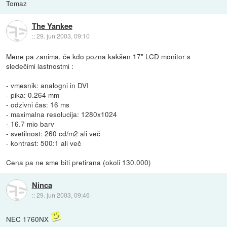
Tomaz
The Yankee
::
29. jun 2003, 09:10
Mene pa zanima, če kdo pozna kakšen 17" LCD monitor s
sledečimi lastnostmi :
- vmesnik: analogni in DVI
- pika: 0.264 mm
- odzivni čas: 16 ms
- maximalna resolucija: 1280x1024
- 16.7 mio barv
- svetilnost: 260 cd/m2 ali več
- kontrast: 500:1 ali več
Cena pa ne sme biti pretirana (okoli 130.000)
Ninca
::
29. jun 2003, 09:46
NEC 1760NX