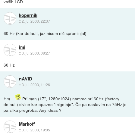
vaših LCD.
kopernik
::
2. jul 2003, 22:37
60 Hz (kar default, jaz nisem nič spreminjal)
imi
::
3. jul 2003, 08:27
60 Hz
nAVID
::
3. jul 2003, 11:26
Hm....
Pri men (17", 1280x1024) namrec pri 60Hz (factory
default) sivine kar opazno "migetajo". Če pa nastavim na 75Hz je
pa slika pregroba. Any ideas ?
Markoff
::
3. jul 2003, 19:05