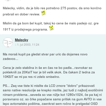
Malecky, vidim, da je bilo res potrebno 275 postov, da smo končno
prebrali en dober review.
Mislim da ga bom šel kupit, takoj ko cene še malo padejo oz. gre
191T iz prodajnega programa.
Malecky
::
1. jul 2003, 11:24
Ma moraš kupit pa gledat stvar par uric da dojames novo
zadevco...
Cena je zelo stabilna in še en čas ne bo padla...ravnokar so
pokleknili za 20KsIT kar je bil velik skok. Da čakam 2 tedna za
10KSIT se mi pa res ni zdelo smiselno.
PS... Zaq vse tiste ki mislite da LCD zmore "dobro" prikazovati
samo native resolucije se krepko motite, jaz tudi z najbolj exotičnimi
nimam problema...seveda so vse nižje kot 1280x1024, če pa kaj ni
poravnano oz. so črke popačane samo pritisk na gum AVTO in vse
lepo avtomatsko poštima, zaenkrat sem ročno le prelgedal OSD