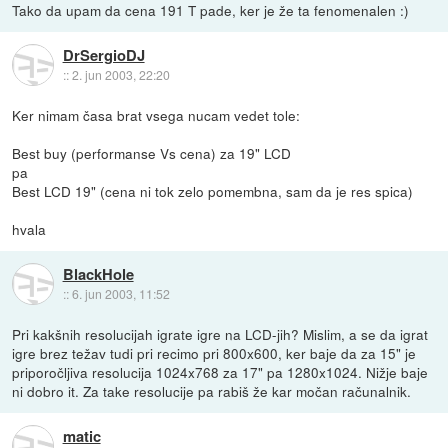
Tako da upam da cena 191 T pade, ker je že ta fenomenalen :)
DrSergioDJ
::
2. jun 2003, 22:20
Ker nimam časa brat vsega nucam vedet tole:
Best buy (performanse Vs cena) za 19" LCD
pa
Best LCD 19" (cena ni tok zelo pomembna, sam da je res spica)
hvala
BlackHole
::
6. jun 2003, 11:52
Pri kakšnih resolucijah igrate igre na LCD-jih? Mislim, a se da igrat
igre brez težav tudi pri recimo pri 800x600, ker baje da za 15" je
priporočljiva resolucija 1024x768 za 17" pa 1280x1024. Nižje baje
ni dobro it. Za take resolucije pa rabiš že kar močan računalnik.
matic