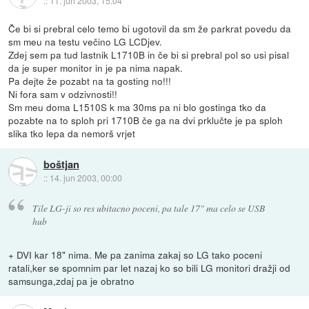
::
11. jun 2003, 15:04
Če bi si prebral celo temo bi ugotovil da sm že parkrat povedu da
sm meu na testu večino LG LCDjev.
Zdej sem pa tud lastnik L1710B in če bi si prebral pol so usi pisal
da je super monitor in je pa nima napak.
Pa dejte že pozabt na ta gosting no!!!
Ni fora sam v odzivnosti!!
Sm meu doma L1510S k ma 30ms pa ni blo gostinga tko da
pozabte na to sploh pri 1710B če ga na dvi prklučte je pa sploh
slika tko lepa da nemorš vrjet
boštjan
::
14. jun 2003, 00:00
Tile LG-ji so res ubitacno poceni, pa tale 17" ma celo se USB
hub
+ DVI kar 18" nima. Me pa zanima zakaj so LG tako poceni
ratali,ker se spomnim par let nazaj ko so bili LG monitori dražji od
samsunga,zdaj pa je obratno