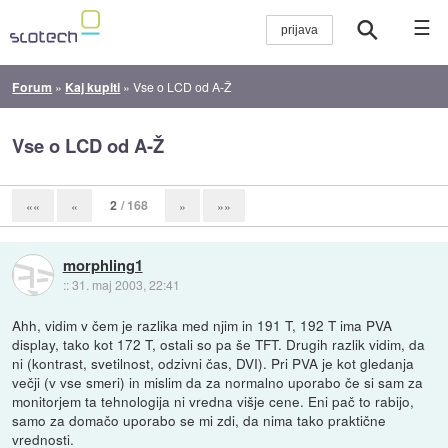
☰
Forum
»
Kaj kupiti
»
Vse o LCD od A-Ž
Vse o LCD od A-Ž
2
/ 168
««
«
»
»»
morphling1
::
31. maj 2003, 22:41
Ahh, vidim v čem je razlika med njim in 191 T, 192 T ima PVA
display, tako kot 172 T, ostali so pa še TFT. Drugih razlik vidim, da
ni (kontrast, svetilnost, odzivni čas, DVI). Pri PVA je kot gledanja
večji (v vse smeri) in mislim da za normalno uporabo če si sam za
monitorjem ta tehnologija ni vredna višje cene. Eni pač to rabijo,
samo za domačo uporabo se mi zdi, da nima tako praktične
vrednosti.