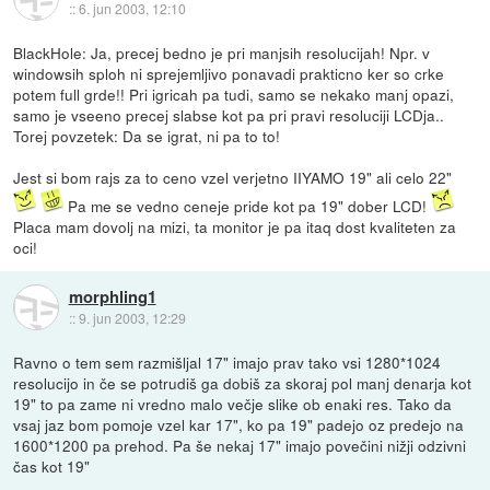
::
6. jun 2003, 12:10
BlackHole: Ja, precej bedno je pri manjsih resolucijah! Npr. v
windowsih sploh ni sprejemljivo ponavadi prakticno ker so crke
potem full grde!! Pri igricah pa tudi, samo se nekako manj opazi,
samo je vseeno precej slabse kot pa pri pravi resoluciji LCDja..
Torej povzetek: Da se igrat, ni pa to to!
Jest si bom rajs za to ceno vzel verjetno IIYAMO 19" ali celo 22"
Pa me se vedno ceneje pride kot pa 19" dober LCD!
Placa mam dovolj na mizi, ta monitor je pa itaq dost kvaliteten za
oci!
morphling1
::
9. jun 2003, 12:29
Ravno o tem sem razmišljal 17" imajo prav tako vsi 1280*1024
resolucijo in če se potrudiš ga dobiš za skoraj pol manj denarja kot
19" to pa zame ni vredno malo večje slike ob enaki res. Tako da
vsaj jaz bom pomoje vzel kar 17", ko pa 19" padejo oz predejo na
1600*1200 pa prehod. Pa še nekaj 17" imajo povečini nižji odzivni
čas kot 19"