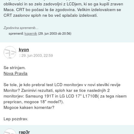
oblikovalci in so zelo zadovoljni z LCDjem, ki so ga kupili zraven
Maca. CRT bo počasi le še zgodovina. Velikim izdelovalcem se
CRT zaslonov sploh ne bo več splačalo izdelovati.
Zgodovina sprememb…
spremenil:
kopernik
(
29. jun 2003 ob 20:56
)
kyon
::
29. jun 2003, 22:59
Se strinjam.
Nova Pravila
Se tole, je kdo prebral test LCD monitorjev v novi stevilki revije
Monitor? Zanimivi rezultati, sploh kar se tice naslednjih 2
monitorjev: Samsung 191T in LG LCD 17" L1710B( za tega nisem
preprican, mogoce 18" model?).
Mogoce kaksen komentar?
Lep pozdrav.
rap3r