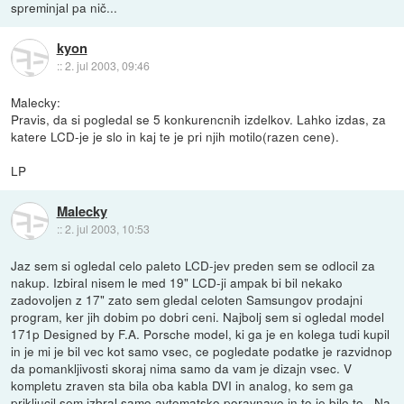
spreminjal pa nič...
kyon
::
2. jul 2003, 09:46
Malecky:
Pravis, da si pogledal se 5 konkurencnih izdelkov. Lahko izdas, za
katere LCD-je je slo in kaj te je pri njih motilo(razen cene).
LP
Malecky
::
2. jul 2003, 10:53
Jaz sem si ogledal celo paleto LCD-jev preden sem se odlocil za
nakup. Izbiral nisem le med 19" LCD-ji ampak bi bil nekako
zadovoljen z 17" zato sem gledal celoten Samsungov prodajni
program, ker jih dobim po dobri ceni. Najbolj sem si ogledal model
171p Designed by F.A. Porsche model, ki ga je en kolega tudi kupil
in je mi je bil vec kot samo vsec, ce pogledate podatke je razvidnop
da pomankljivosti skoraj nima samo da vam je dizajn vsec. V
kompletu zraven sta bila oba kabla DVI in analog, ko sem ga
prikljucil sem izbral samo avtomatsko poravnavo in to je bilo to...Na