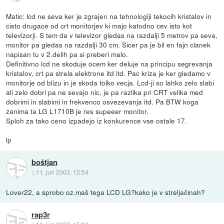
Matic: lcd ne seva ker je zgrajen na tehnologiji tekocih kristalov in
cisto drugace od crt monitorjev ki majo katodno cev isto kot
televizorji. S tem da v televizor gledas na razdalji 5 metrov pa seva,
monitor pa gledas na razdalji 30 cm. Sicer pa je bil en fajn clanek
napisan tu v 2.delih pa si preberi malo.
Definitivno lcd ne skoduje ocem ker deluje na principu segrevanja
kristalov, crt pa strela elektrone itd itd. Pac kriza je ker gledamo v
monitorje od blizu in je skoda tolko vecja. Lcd-ji so lahko zelo slabi
ali zelo dobri pa ne sevajo nic, je pa razlika pri CRT velika med
dobrimi in slabimi in frekvenco osvezevanja itd. Pa BTW koga
zanima ta LG L1710B je res supeeer monitor.
Sploh za tako ceno izpadejo iz konkurence vse ostale 17.
lp
boštjan
::
11. jun 2003, 12:54
Lover22, a sprobo oz.maš tega LCD LG?kako je v streljačinah?
rap3r