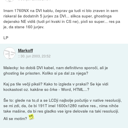
Imam 1760NX na DVI kablu, čeprav ga tudi ni blo zraven in sem
riskeral še dodatnih 5 jurjev za DVI... slikca super, ghostinga
dejansko NE vidiš (tudi pri kvaki in CS ne), pixli so super... res pa
je, da stane 160 jurjev.
LP
Markoff
::
30. jun 2003, 23:52
Malecky: ko dobiš DVI kabel, nam definitivno sporoči, ali je
ghosting še prisoten. Koliko si pa dal za njega?
Kaj pa tile večji piksli? Kako to izgleda v praksi? Se kje vidi
kockastost oz. kakšne so črke - Word, HTML...?
Še to: glede na to,d a se LCDji najbolje počutijo v native resoluciji,
se mi zdi, da, če bi 191T imel 1600x1280 native res., nima nihče
take mašine, da bi res gladko vse igre delovale na taki resoluciji.
Ali se motim?