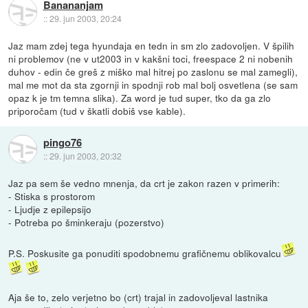
Banananjam
::
29. jun 2003, 20:24
Jaz mam zdej tega hyundaja en tedn in sm zlo zadovoljen. V špilih
ni problemov (ne v ut2003 in v kakšni toci, freespace 2 ni nobenih
duhov - edin če greš z miško mal hitrej po zaslonu se mal zamegli),
mal me mot da sta zgornji in spodnji rob mal bolj osvetlena (se sam
opaz k je tm temna slika). Za word je tud super, tko da ga zlo
priporočam (tud v škatli dobiš vse kable).
pingo76
::
29. jun 2003, 20:32
Jaz pa sem še vedno mnenja, da crt je zakon razen v primerih:
- Stiska s prostorom
- Ljudje z epilepsijo
- Potreba po šminkeraju (pozerstvo)
P.S. Poskusite ga ponuditi spodobnemu grafičnemu oblikovalcu
Aja še to, zelo verjetno bo (crt) trajal in zadovoljeval lastnika