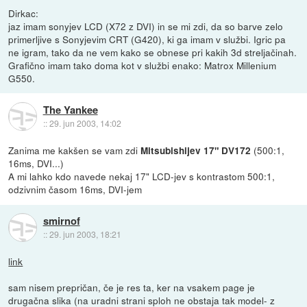
Dirkac:
jaz imam sonyjev LCD (X72 z DVI) in se mi zdi, da so barve zelo
primerljive s Sonyjevim CRT (G420), ki ga imam v službi. Igric pa
ne igram, tako da ne vem kako se obnese pri kakih 3d streljačinah.
Grafično imam tako doma kot v službi enako: Matrox Millenium
G550.
The Yankee
::
29. jun 2003, 14:02
Zanima me kakšen se vam zdi
(500:1,
Mitsubishijev 17" DV172
16ms, DVI...)
A mi lahko kdo navede nekaj 17" LCD-jev s kontrastom 500:1,
odzivnim časom 16ms, DVI-jem
smirnof
::
29. jun 2003, 18:21
link
sam nisem prepričan, če je res ta, ker na vsakem page je
drugačna slika (na uradni strani sploh ne obstaja tak model- z