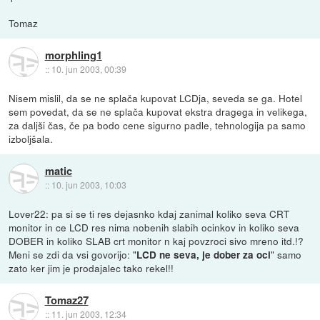
Tomaz
morphling1
::
10. jun 2003, 00:39
Nisem mislil, da se ne splača kupovat LCDja, seveda se ga. Hotel
sem povedat, da se ne splača kupovat ekstra dragega in velikega,
za daljši čas, če pa bodo cene sigurno padle, tehnologija pa samo
izboljšala.
matic
::
10. jun 2003, 10:03
Lover22: pa si se ti res dejasnko kdaj zanimal koliko seva CRT
monitor in ce LCD res nima nobenih slabih ocinkov in koliko seva
DOBER in koliko SLAB crt monitor n kaj povzroci sivo mreno itd.!?
Meni se zdi da vsi govorijo: "
" samo
LCD ne seva, je dober za oci
zato ker jim je prodajalec tako rekel!!
Tomaz27
::
11. jun 2003, 12:34