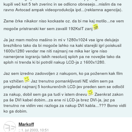
kupili več kot 5 teh zverinc in se odlicno obnesejo...mislim da ne
ravno Avtocad ampak videoprodukcija ipd...(reklamna agencija).
Zame črke nikakor niso kockaste oz. da bi me kaj motilo...ne vem
mogoče pristranski ker sem zavalil 192KsIT zanj
Ja jaz mam močno mašino in mi v 1280x1024 vse igre delujejo
brezhibno tako da bi mogoče lahko na kaki starejši igri poiskusil
1600x1280 vendar me niti najmanj ne mika ker igre niso
namenjene iogranju takih resolucij sploh pa ne novejše tako da
sploh ni trenda ki bi potrdil nakup LCD-ja z 1600x1280.
Jaz sem izredno zadovoljen z nakupom, ko pa poženem kak film
pa vzhičen
Jaz trenutno pomankljivosti NE vidim sem pa
pregledal najmanj 5 konkurenčnih LCD-jev preden sem se odločil
za nakup, dobil sem ga pa tudi v istem dnevu
Zaenkrat zakon
pa še DVI kabel dobim...za ene ni LCD-ja brez DVI-ja, jaz pa
trenutno ne vidim vec razloga za nakup DVI kabla...??? Bomo vidli
ko ga dobim.
Markoff
::
1. jul 2003, 10:51