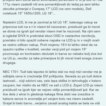
171p nisem zasledil niti ene pomankljivosti do tedaj pa sem lahko
obcutke primerjal z Compaq 17" LCD (ne vem modela), Dell
notebook 15" 1600x1200, LG 18"...
Nasledni LCD, ki me je zanimal je bil LG 18", katerega nakup se
priporoca tuki na s-t in nisem bil razocaran, preizkusit ga bi moral
se doma na igrah ipd vendar nisem imel te moznosti. Na njim sem
si ogledal DIVX in prebrskal skozi OSD in nastavitve monitorja,
pravtako ni bilo opaziti nobene napake na LCD-ju in v mojih oceh
se vedno odlicen nakup. Proti mojemu 191t bi lahko rekel da ne
opazim razlike v kvaliteti, vendar vecji pixli pri mojem 19"
povzrocajo en kontrasten obciutek in barve so nekako bolj zive kot
na LG-ju, vendar za take primerjave bi jih moral imeti enega zraven
drugega.
NEC 1701: Tudi tale lepotec bi lahko stal na moji mizi vendar me je
odbijala cena in (ne)imetje DVI prikljucka. Seveda so pa tudi dobre
lastnosti... nizji odzivni cas, zelo lepa oblika in tehnologijo v katero
zaupam, ker mislim da se NEC ne sali z LCD-ji. Zopet LCD-ja nisem
preizkusil na igrah kjer se najvec vidijo pomankljivosti ipd. Kar se
tice dela z winsi in gledanje kakega filma dobi vse zvezdice in
kaksne sence in anomalije pri vecjem kotu res nisem zasledil.
Grajal bi belo barvo...verjetno zaradi analog kabla se bela ne vidi