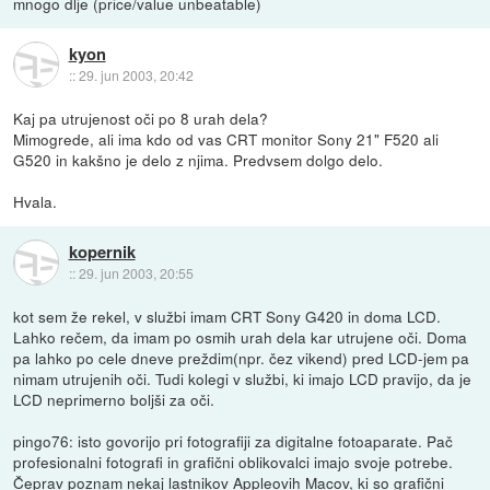
mnogo dlje (price/value unbeatable)
kyon
::
29. jun 2003, 20:42
Kaj pa utrujenost oči po 8 urah dela?
Mimogrede, ali ima kdo od vas CRT monitor Sony 21" F520 ali
G520 in kakšno je delo z njima. Predvsem dolgo delo.
Hvala.
kopernik
::
29. jun 2003, 20:55
kot sem že rekel, v službi imam CRT Sony G420 in doma LCD.
Lahko rečem, da imam po osmih urah dela kar utrujene oči. Doma
pa lahko po cele dneve preždim(npr. čez vikend) pred LCD-jem pa
nimam utrujenih oči. Tudi kolegi v službi, ki imajo LCD pravijo, da je
LCD neprimerno boljši za oči.
pingo76: isto govorijo pri fotografiji za digitalne fotoaparate. Pač
profesionalni fotografi in grafični oblikovalci imajo svoje potrebe.
Čeprav poznam nekaj lastnikov Appleovih Macov, ki so grafični