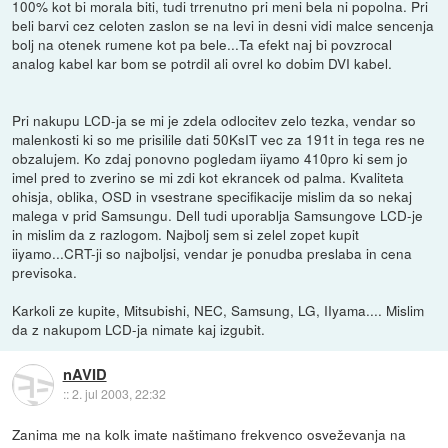
100% kot bi morala biti, tudi trrenutno pri meni bela ni popolna. Pri
beli barvi cez celoten zaslon se na levi in desni vidi malce sencenja
bolj na otenek rumene kot pa bele...Ta efekt naj bi povzrocal
analog kabel kar bom se potrdil ali ovrel ko dobim DVI kabel.
Pri nakupu LCD-ja se mi je zdela odlocitev zelo tezka, vendar so
malenkosti ki so me prisilile dati 50KsIT vec za 191t in tega res ne
obzalujem. Ko zdaj ponovno pogledam iiyamo 410pro ki sem jo
imel pred to zverino se mi zdi kot ekrancek od palma. Kvaliteta
ohisja, oblika, OSD in vsestrane specifikacije mislim da so nekaj
malega v prid Samsungu. Dell tudi uporablja Samsungove LCD-je
in mislim da z razlogom. Najbolj sem si zelel zopet kupit
iiyamo...CRT-ji so najboljsi, vendar je ponudba preslaba in cena
previsoka.
Karkoli ze kupite, Mitsubishi, NEC, Samsung, LG, IIyama.... Mislim
da z nakupom LCD-ja nimate kaj izgubit.
nAVID
::
2. jul 2003, 22:32
Zanima me na kolk imate naštimano frekvenco osveževanja na