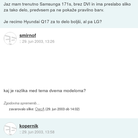
Jaz mam trenutno Samsunga 171s, brez DVI in ima preslabo sliko
za tako delo, predvsem pa ne pokaže pravilno barv.
Je recimo Hyundai Q17 za to delo boljši, al pa LG?
smirnof
::
29. jun 2003, 13:26
kaj je razlika med tema dvema modeloma?
Zgodovina sprememb…
zavarovalo slike:
OwcA
(
29. jun 2003 ob 14:02
)
kopernik
::
29. jun 2003, 13:58