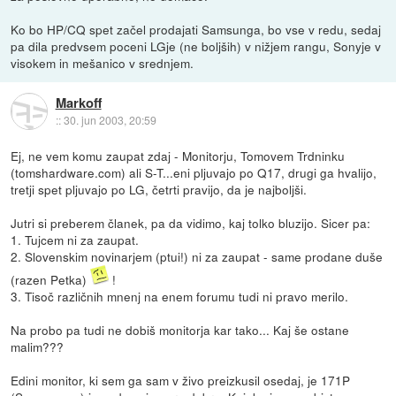
Ko bo HP/CQ spet začel prodajati Samsunga, bo vse v redu, sedaj
pa dila predvsem poceni LGje (ne boljših) v nižjem rangu, Sonyje v
visokem in mešanico v srednjem.
Markoff
::
30. jun 2003, 20:59
Ej, ne vem komu zaupat zdaj - Monitorju, Tomovem Trdninku
(tomshardware.com) ali S-T...eni pljuvajo po Q17, drugi ga hvalijo,
tretji spet pljuvajo po LG, četrti pravijo, da je najboljši.
Jutri si preberem članek, pa da vidimo, kaj tolko bluzijo. Sicer pa:
1. Tujcem ni za zaupat.
2. Slovenskim novinarjem (ptui!) ni za zaupat - same prodane duše
(razen Petka)
!
3. Tisoč različnih mnenj na enem forumu tudi ni pravo merilo.
Na probo pa tudi ne dobiš monitorja kar tako... Kaj še ostane
malim???
Edini monitor, ki sem ga sam v živo preizkusil osedaj, je 171P