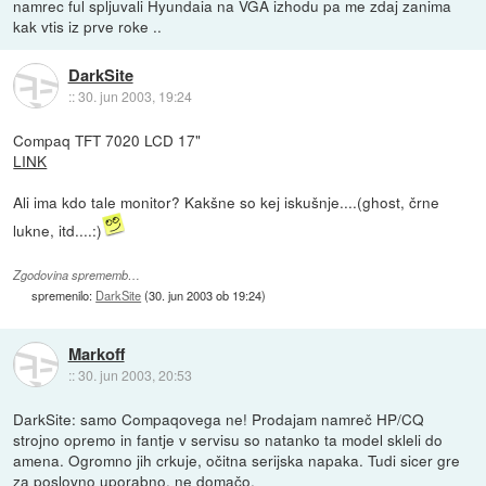
namrec ful spljuvali Hyundaia na VGA izhodu pa me zdaj zanima
kak vtis iz prve roke ..
DarkSite
::
30. jun 2003, 19:24
Compaq TFT 7020 LCD 17"
LINK
Ali ima kdo tale monitor? Kakšne so kej iskušnje....(ghost, črne
lukne, itd....:)
Zgodovina sprememb…
spremenilo:
DarkSite
(
30. jun 2003 ob 19:24
)
Markoff
::
30. jun 2003, 20:53
DarkSite: samo Compaqovega ne! Prodajam namreč HP/CQ
strojno opremo in fantje v servisu so natanko ta model skleli do
amena. Ogromno jih crkuje, očitna serijska napaka. Tudi sicer gre
za poslovno uporabno, ne domačo.