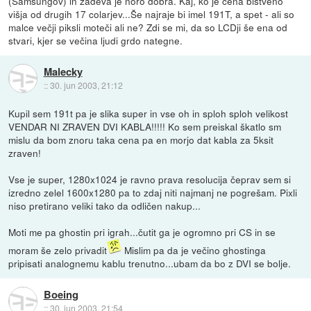
(Samsungov) in zadeva je noro dobra. Kaj, ko je cena bistveno
višja od drugih 17 colarjev...Še najraje bi imel 191T, a spet - ali so
malce večji piksli moteči ali ne? Zdi se mi, da so LCDji še ena od
stvari, kjer se večina ljudi grdo nategne.
Malecky
::
30. jun 2003, 21:12
Kupil sem 191t pa je slika super in vse oh in sploh sploh velikost
VENDAR NI ZRAVEN DVI KABLA!!!!! Ko sem preiskal škatlo sm
mislu da bom znoru taka cena pa en morjo dat kabla za 5ksit
zraven!
Vse je super, 1280x1024 je ravno prava resolucija čeprav sem si
izredno zelel 1600x1280 pa to zdaj niti najmanj ne pogrešam. Pixli
niso pretirano veliki tako da odličen nakup...
Moti me pa ghostin pri igrah...čutit ga je ogromno pri CS in se
moram še zelo privadit
Mislim pa da je večino ghostinga
pripisati analognemu kablu trenutno...ubam da bo z DVI se bolje.
Boeing
::
30. jun 2003, 21:54