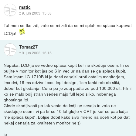
matic
::
9. jun 2003, 15:58
Tut men se tko zdi, zato se mi zdi da se mi sploh ne splaca kupovat
LCDja!!
Tomaz27
::
9. jun 2003, 16:15
Napaka, LCD-ja se vedno splaca kupit ker ne skoduje ocem. In ce
buljite v monitor kot jas po 6 in vec ur na dan se ga splaca kupit.
Sam imam LG 1710B ki je dosti cenejsi proti ostalim monitorjem,
ima dvi, 16 ms odzivni cas, lepi design, 1cm tanki rob ob sliki,
dober kot gledanja. Cena pa je zdaj padla ze pod 130.000 sit. Filmi
ko se malo bolj stran vsedes majo full lepo sliko, nobenega
ghostinga itd.
Glede skodljivosti pa tak veste da lcdji ne sevajo in zato ne
skodujejo ocem, vi pa kr se 10 let glejte v CRT-je ker se pac lcdja
"ne splaca kupit". Boljse dobit kako sivo mreno na oceh kot pa dat
nekaj denarja za kvaliteten monitor ne:))
lp