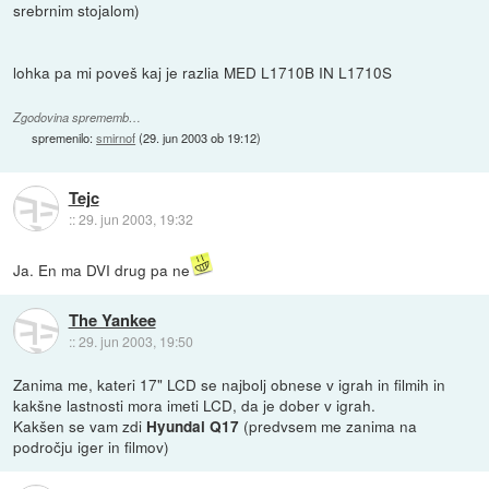
srebrnim stojalom)
lohka pa mi poveš kaj je razlia MED L1710B IN L1710S
Zgodovina sprememb…
spremenilo:
smirnof
(
29. jun 2003 ob 19:12
)
Tejc
::
29. jun 2003, 19:32
Ja. En ma DVI drug pa ne
The Yankee
::
29. jun 2003, 19:50
Zanima me, kateri 17" LCD se najbolj obnese v igrah in filmih in
kakšne lastnosti mora imeti LCD, da je dober v igrah.
Kakšen se vam zdi
(predvsem me zanima na
Hyundai Q17
področju iger in filmov)