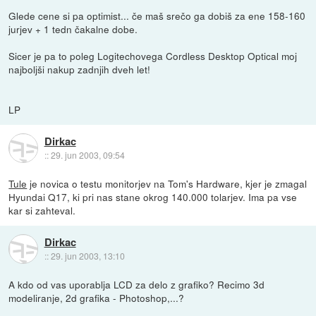
Glede cene si pa optimist... če maš srečo ga dobiš za ene 158-160
jurjev + 1 tedn čakalne dobe.
Sicer je pa to poleg Logitechovega Cordless Desktop Optical moj
najboljši nakup zadnjih dveh let!
LP
Dirkac
::
29. jun 2003, 09:54
Tule
je novica o testu monitorjev na Tom's Hardware, kjer je zmagal
Hyundai Q17, ki pri nas stane okrog 140.000 tolarjev. Ima pa vse
kar si zahteval.
Dirkac
::
29. jun 2003, 13:10
A kdo od vas uporablja LCD za delo z grafiko? Recimo 3d
modeliranje, 2d grafika - Photoshop,...?