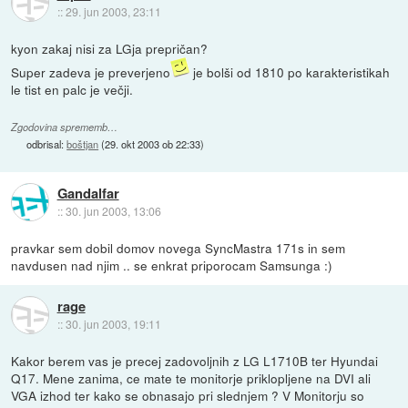
::
29. jun 2003, 23:11
kyon zakaj nisi za LGja prepričan?
Super zadeva je preverjeno
je bolši od 1810 po karakteristikah
le tist en palc je večji.
Zgodovina sprememb…
odbrisal:
boštjan
(
29. okt 2003 ob 22:33
)
Gandalfar
::
30. jun 2003, 13:06
pravkar sem dobil domov novega SyncMastra 171s in sem
navdusen nad njim .. se enkrat priporocam Samsunga :)
rage
::
30. jun 2003, 19:11
Kakor berem vas je precej zadovoljnih z LG L1710B ter Hyundai
Q17. Mene zanima, ce mate te monitorje priklopljene na DVI ali
VGA izhod ter kako se obnasajo pri slednjem ? V Monitorju so