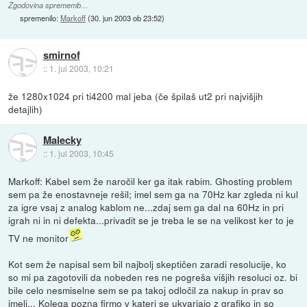
Zgodovina sprememb…
spremenilo:
Markoff
(
30. jun 2003 ob 23:52
)
smirnof
::
1. jul 2003, 10:21
že 1280x1024 pri ti4200 mal jeba (če špilaš ut2 pri najvišjih
detajlih)
Malecky
::
1. jul 2003, 10:45
Markoff: Kabel sem že naročil ker ga itak rabim. Ghosting problem
sem pa že enostavneje rešil; imel sem ga na 70Hz kar zgleda ni kul
za igre vsaj z analog kablom ne...zdaj sem ga dal na 60Hz in pri
igrah ni in ni defekta...privadit se je treba le se na velikost ker to je
TV ne monitor
Kot sem že napisal sem bil najbolj skeptičen zaradi resolucije, ko
so mi pa zagotovili da nobeden res ne pogreša višjih resoluci oz. bi
bile celo nesmiselne sem se pa takoj odločil za nakup in prav so
imeli... Kolega pozna firmo v kateri se ukvarjajo z grafiko in so