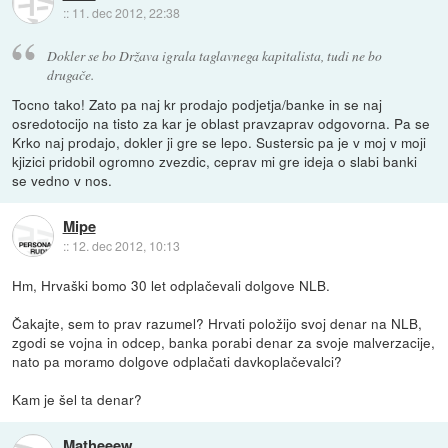
::
11. dec 2012, 22:38
Dokler se bo Država igrala taglavnega kapitalista, tudi ne bo
drugače.
Tocno tako! Zato pa naj kr prodajo podjetja/banke in se naj
osredotocijo na tisto za kar je oblast pravzaprav odgovorna. Pa se
Krko naj prodajo, dokler ji gre se lepo. Sustersic pa je v moj v moji
kjizici pridobil ogromno zvezdic, ceprav mi gre ideja o slabi banki
se vedno v nos.
Mipe
::
12. dec 2012, 10:13
Hm, Hrvaški bomo 30 let odplačevali dolgove NLB.
Čakajte, sem to prav razumel? Hrvati položijo svoj denar na NLB,
zgodi se vojna in odcep, banka porabi denar za svoje malverzacije,
nato pa moramo dolgove odplačati davkoplačevalci?
Kam je šel ta denar?
Matheeew