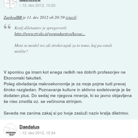
::
12. dec 2012, 10:26
ZaphodBB
je
11. dec 2012 ob 20:59
izjavil
:
Kralj diletantov je spregovoril:
http://www.rtvslo.si/gospodarstvo/kovac...
Meni se model res zdi strokovnjak za to temo, kaj pa ostali
mislite?
V spominu ga imam kot enega redkih res dobrih profesorjev ne
Ekonomski fakulteti.
Poleg obvladanja makroekonomije je za moje pojme tudi precej
široko razgledan. Poznavanje kulture in aktivno sodelovanje je še
dodaten plus. Do sedaj me njegova mnenja, ki so javno objavljena
še niso zmotila oz. se večinoma strinjam.
Seveda me zanima zakaj si po tvoje zasluži naziv kralja diletntov.
Daedalus
::
12. dec 2012, 10:34