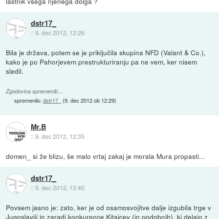
lastnik vsega njenega dolga ?
dstr17_
::
9. dec 2012, 12:26
Bila je država, potem se je priključila skupina NFD (Valant & Co.),
kako je po Pahorjevem prestrukturiranju pa ne vem, ker nisem
sledil.
Zgodovina sprememb…
spremenilo:
dstr17_
(
9. dec 2012 ob 12:29
)
Mr.B
::
9. dec 2012, 12:35
domen_ si že blizu, še malo vrtaj zakaj je morala Mura propasti...
dstr17_
::
9. dec 2012, 12:40
Povsem jasno je: zato, ker je od osamosvojitve dalje izgubila trge v
Jugoslaviji in zaradi konkurence Kitajcev (in podobnih), ki delajo z