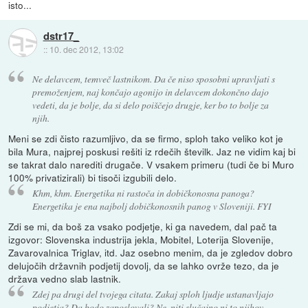
isto...
dstr17_
::
10. dec 2012, 13:02
Ne delavcem, temveč lastnikom. Da če niso sposobni upravljati s
premoženjem, naj končajo agonijo in delavcem dokončno dajo
vedeti, da je bolje, da si delo poiščejo drugje, ker bo to bolje za
njih.
Meni se zdi čisto razumljivo, da se firmo, sploh tako veliko kot je
bila Mura, najprej poskusi rešiti iz rdečih številk. Jaz ne vidim kaj bi
se takrat dalo narediti drugače. V vsakem primeru (tudi če bi Muro
100% privatizirali) bi tisoči izgubili delo.
Khm, khm. Energetika ni rastoča in dobičkonosna panoga?
Energetika je ena najbolj dobičkonosnih panog v Sloveniji. FYI
Zdi se mi, da boš za vsako podjetje, ki ga navedem, dal pač ta
izgovor: Slovenska industrija jekla, Mobitel, Loterija Slovenije,
Zavarovalnica Triglav, itd. Jaz osebno menim, da je zgledov dobro
delujočih državnih podjetij dovolj, da se lahko ovrže tezo, da je
država vedno slab lastnik.
Zdej pa drugi del tvojega citata. Zakaj sploh ljudje ustanavljajo
podjetja? Da bodo zaposlovali? Ne, niti slučajno ni to njihov