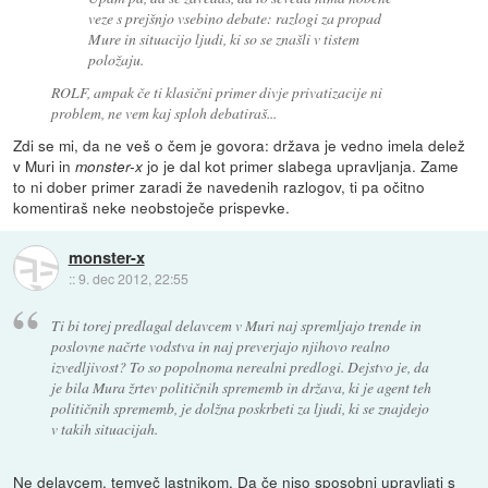
veze s prejšnjo vsebino debate: razlogi za propad
Mure in situacijo ljudi, ki so se znašli v tistem
položaju.
ROLF, ampak če ti klasični primer divje privatizacije ni
problem, ne vem kaj sploh debatiraš...
Zdi se mi, da ne veš o čem je govora: država je vedno imela delež
v Muri in
jo je dal kot primer slabega upravljanja. Zame
monster-x
to ni dober primer zaradi že navedenih razlogov, ti pa očitno
komentiraš neke neobstoječe prispevke.
monster-x
::
9. dec 2012, 22:55
Ti bi torej predlagal delavcem v Muri naj spremljajo trende in
poslovne načrte vodstva in naj preverjajo njihovo realno
izvedljivost? To so popolnoma nerealni predlogi. Dejstvo je, da
je bila Mura žrtev političnih sprememb in država, ki je agent teh
političnih sprememb, je dolžna poskrbeti za ljudi, ki se znajdejo
v takih situacijah.
Ne delavcem, temveč lastnikom. Da če niso sposobni upravljati s