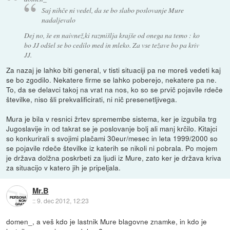
Saj nihče ni vedel, da se bo slabo poslovanje Mure
nadaljevalo
Dej no, še en naivnež,ki razmišlja krajše od onega na temo : ko
bo JJ odšel se bo cedilo med in mleko. Za vse težave bo pa kriv
JJ.
Za nazaj je lahko biti general, v tisti situaciji pa ne moreš vedeti kaj
se bo zgodilo. Nekatere firme se lahko poberejo, nekatere pa ne.
To, da se delavci takoj na vrat na nos, ko so se prvič pojavile rdeče
številke, niso šli prekvalificirati, ni nič presenetljivega.
Mura je bila v resnici žrtev spremembe sistema, ker je izgubila trg
Jugoslavije in od takrat se je poslovanje bolj ali manj krčilo. Kitajci
so konkurirali s svojimi plačami 30eur/mesec in leta 1999/2000 so
se pojavile rdeče številke iz katerih se nikoli ni pobrala. Po mojem
je država dolžna poskrbeti za ljudi iz Mure, zato ker je država kriva
za situacijo v katero jih je pripeljala.
Mr.B
::
9. dec 2012, 12:23
domen_, a veš kdo je lastnik Mure blagovne znamke, in kdo je