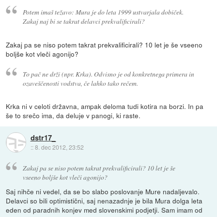
Potem imaš težavo: Mura je do leta 1999 ustvarjala dobiček.
Zakaj naj bi se takrat delavci prekvalificirali?
Zakaj pa se niso potem takrat prekvalificirali? 10 let je še vseeno
boljše kot vleči agonijo?
To pač ne drži (npr. Krka). Odvisno je od konkretnega primera in
ozaveščenosti vodstva, če lahko tako rečem.
Krka ni v celoti državna, ampak deloma tudi kotira na borzi. In pa
še to srečo ima, da deluje v panogi, ki raste.
dstr17_
::
8. dec 2012, 23:52
Zakaj pa se niso potem takrat prekvalificirali? 10 let je še
vseeno boljše kot vleči agonijo?
Saj nihče ni vedel, da se bo slabo poslovanje Mure nadaljevalo.
Delavci so bili optimistični, saj nenazadnje je bila Mura dolga leta
eden od paradnih konjev med slovenskimi podjetji. Sam imam od