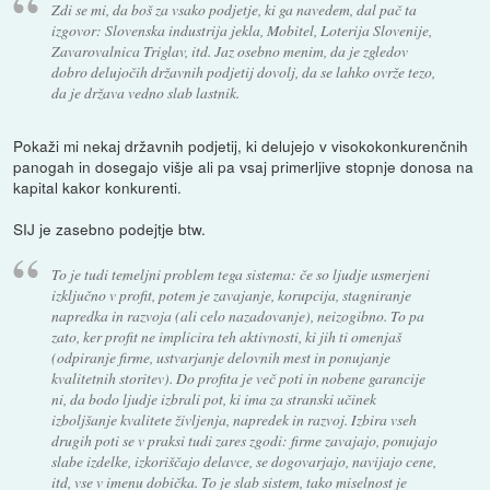
Zdi se mi, da boš za vsako podjetje, ki ga navedem, dal pač ta
izgovor: Slovenska industrija jekla, Mobitel, Loterija Slovenije,
Zavarovalnica Triglav, itd. Jaz osebno menim, da je zgledov
dobro delujočih državnih podjetij dovolj, da se lahko ovrže tezo,
da je država vedno slab lastnik.
Pokaži mi nekaj državnih podjetij, ki delujejo v visokokonkurenčnih
panogah in dosegajo višje ali pa vsaj primerljive stopnje donosa na
kapital kakor konkurenti.
SIJ je zasebno podejtje btw.
To je tudi temeljni problem tega sistema: če so ljudje usmerjeni
izključno v profit, potem je zavajanje, korupcija, stagniranje
napredka in razvoja (ali celo nazadovanje), neizogibno. To pa
zato, ker profit ne implicira teh aktivnosti, ki jih ti omenjaš
(odpiranje firme, ustvarjanje delovnih mest in ponujanje
kvalitetnih storitev). Do profita je več poti in nobene garancije
ni, da bodo ljudje izbrali pot, ki ima za stranski učinek
izboljšanje kvalitete življenja, napredek in razvoj. Izbira vseh
drugih poti se v praksi tudi zares zgodi: firme zavajajo, ponujajo
slabe izdelke, izkoriščajo delavce, se dogovarjajo, navijajo cene,
itd, vse v imenu dobička. To je slab sistem, tako miselnost je