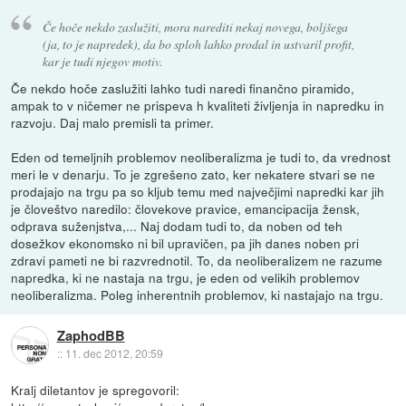
Če hoče nekdo zaslužiti, mora narediti nekaj novega, boljšega
(ja, to je napredek), da bo sploh lahko prodal in ustvaril profit,
kar je tudi njegov motiv.
Če nekdo hoče zaslužiti lahko tudi naredi finančno piramido,
ampak to v ničemer ne prispeva h kvaliteti življenja in napredku in
razvoju. Daj malo premisli ta primer.
Eden od temeljnih problemov neoliberalizma je tudi to, da vrednost
meri le v denarju. To je zgrešeno zato, ker nekatere stvari se ne
prodajajo na trgu pa so kljub temu med največjimi napredki kar jih
je človeštvo naredilo: človekove pravice, emancipacija žensk,
odprava suženjstva,... Naj dodam tudi to, da noben od teh
dosežkov ekonomsko ni bil upravičen, pa jih danes noben pri
zdravi pameti ne bi razvrednotil. To, da neoliberalizem ne razume
napredka, ki ne nastaja na trgu, je eden od velikih problemov
neoliberalizma. Poleg inherentnih problemov, ki nastajajo na trgu.
ZaphodBB
::
11. dec 2012, 20:59
Kralj diletantov je spregovoril: