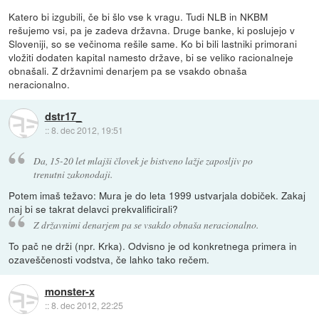
Katero bi izgubili, če bi šlo vse k vragu. Tudi NLB in NKBM
rešujemo vsi, pa je zadeva državna. Druge banke, ki poslujejo v
Sloveniji, so se večinoma rešile same. Ko bi bili lastniki primorani
vložiti dodaten kapital namesto države, bi se veliko racionalneje
obnašali. Z državnimi denarjem pa se vsakdo obnaša
neracionalno.
dstr17_
::
8. dec 2012, 19:51
Da, 15-20 let mlajši človek je bistveno lažje zaposljiv po
trenutni zakonodaji.
Potem imaš težavo: Mura je do leta 1999 ustvarjala dobiček. Zakaj
naj bi se takrat delavci prekvalificirali?
Z državnimi denarjem pa se vsakdo obnaša neracionalno.
To pač ne drži (npr. Krka). Odvisno je od konkretnega primera in
ozaveščenosti vodstva, če lahko tako rečem.
monster-x
::
8. dec 2012, 22:25