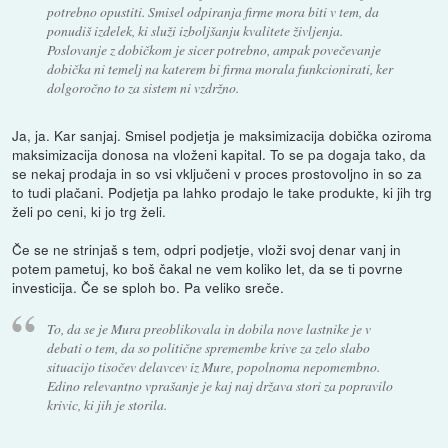
potrebno opustiti. Smisel odpiranja firme mora biti v tem, da
ponudiš izdelek, ki služi izboljšanju kvalitete življenja.
Poslovanje z dobičkom je sicer potrebno, ampak povečevanje
dobička ni temelj na katerem bi firma morala funkcionirati, ker
dolgoročno to za sistem ni vzdržno.
Ja, ja. Kar sanjaj. Smisel podjetja je maksimizacija dobička oziroma
maksimizacija donosa na vloženi kapital. To se pa dogaja tako, da
se nekaj prodaja in so vsi vključeni v proces prostovoljno in so za
to tudi plačani. Podjetja pa lahko prodajo le take produkte, ki jih trg
želi po ceni, ki jo trg želi.
Če se ne strinjaš s tem, odpri podjetje, vloži svoj denar vanj in
potem pametuj, ko boš čakal ne vem koliko let, da se ti povrne
investicija. Če se sploh bo. Pa veliko sreče.
To, da se je Mura preoblikovala in dobila nove lastnike je v
debati o tem, da so politične spremembe krive za zelo slabo
situacijo tisočev delavcev iz Mure, popolnoma nepomembno.
Edino relevantno vprašanje je kaj naj država stori za popravilo
krivic, ki jih je storila.