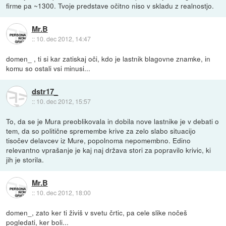
firme pa ~1300. Tvoje predstave očitno niso v skladu z realnostjo.
Mr.B
::
10. dec 2012, 14:47
domen_ , ti si kar zatiskaj oči, kdo je lastnik blagovne znamke, in
komu so ostali vsi minusi...
dstr17_
::
10. dec 2012, 15:57
To, da se je Mura preoblikovala in dobila nove lastnike je v debati o
tem, da so politične spremembe krive za zelo slabo situacijo
tisočev delavcev iz Mure, popolnoma nepomembno. Edino
relevantno vprašanje je kaj naj država stori za popravilo krivic, ki
jih je storila.
Mr.B
::
10. dec 2012, 18:00
domen_, zato ker ti živiš v svetu črtic, pa cele slike nočeš
pogledati, ker boli...