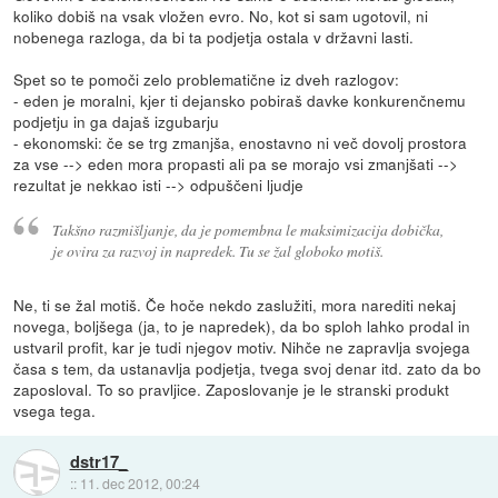
koliko dobiš na vsak vložen evro. No, kot si sam ugotovil, ni
nobenega razloga, da bi ta podjetja ostala v državni lasti.
Spet so te pomoči zelo problematične iz dveh razlogov:
- eden je moralni, kjer ti dejansko pobiraš davke konkurenčnemu
podjetju in ga dajaš izgubarju
- ekonomski: če se trg zmanjša, enostavno ni več dovolj prostora
za vse --> eden mora propasti ali pa se morajo vsi zmanjšati -->
rezultat je nekkao isti --> odpuščeni ljudje
Takšno razmišljanje, da je pomembna le maksimizacija dobička,
je ovira za razvoj in napredek. Tu se žal globoko motiš.
Ne, ti se žal motiš. Če hoče nekdo zaslužiti, mora narediti nekaj
novega, boljšega (ja, to je napredek), da bo sploh lahko prodal in
ustvaril profit, kar je tudi njegov motiv. Nihče ne zapravlja svojega
časa s tem, da ustanavlja podjetja, tvega svoj denar itd. zato da bo
zaposloval. To so pravljice. Zaposlovanje je le stranski produkt
vsega tega.
dstr17_
::
11. dec 2012, 00:24