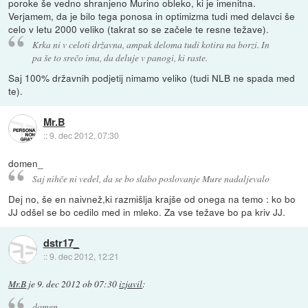
poroke še vedno shranjeno Murino obleko, ki je imenitna.
Verjamem, da je bilo tega ponosa in optimizma tudi med delavci še
celo v letu 2000 veliko (takrat so se začele te resne težave).
Krka ni v celoti državna, ampak deloma tudi kotira na borzi. In
pa še to srečo ima, da deluje v panogi, ki raste.
Saj 100% državnih podjetij nimamo veliko (tudi NLB ne spada med
te).
Mr.B
::
9. dec 2012, 07:30
domen_
Saj nihče ni vedel, da se bo slabo poslovanje Mure nadaljevalo
Dej no, še en naivnež,ki razmišlja krajše od onega na temo : ko bo
JJ odšel se bo cedilo med in mleko. Za vse težave bo pa kriv JJ.
dstr17_
::
9. dec 2012, 12:21
Mr.B
je
9. dec 2012 ob 07:30
izjavil
:
domen_