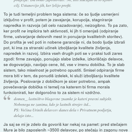
cilj. Ustanovijo jih, ker želijo profit.
To je tudi temeljni problem tega sistema: če so ljudje usmerjeni
izključno v profit, potem je zavajanje, korupcija, stagniranje
napredka in razvoja (ali celo nazadovanje), neizogibno. To pa zato,
ker profit
implicira teh aktivnosti, ki jih ti omenjaš (odpiranje
ne
firme, ustvarjanje delovnih mest in ponujanje kvalitetnih storitev).
Do profita je več poti in nobene garancije ni, da bodo ljudje izbrali
pot, ki ima za stranski učinek izboljšanje kvalitete življenja,
napredek in razvoj. Izbira vseh drugih poti se v praksi tudi zares
zgodi: firme zavajajo, ponujajo slabe izdelke, izkoriščajo delavce,
se dogovarjajo, navijajo cene, itd, vse v imenu dobička. To je slab
sistem, tako miselnost je potrebno opustiti. Smisel odpiranja firme
mora biti v tem, da ponudiš izdelek, ki služi izboljšanju kvalitete
življenja. Poslovanje z dobičkom je sicer potrebno, ampak
povečevanje dobička ni temelj na katerem bi firma morala
funkcionirati, ker dolgoročno to za sistem ni vzdržno.
domen_, lastništvo blagovne znamke je kateri pravni subjekt.
Nobenega ne zanima, kdo je lastnih strojev itd...
PS: Večina Urinih delavcev danes dela v Privatnem podjetju,
delajo isto...
Ja saj se mi je zdelo da govoriš kar nekaj na pamet: pred stečajem
Mure je bilo zaposlenih ~3500 delavcev, po stečaju in zagonu nove