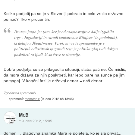
Koliko podjetij pa se je v Sloveniji pobralo in celo vrnilo državno
pomoč? Tko v procentih.
Povsem jasno je: zato, ker je od osamosvojitve dalje izgubila
trge v Jugoslaviji in zaradi konkurence Kitajcev (in podobnih),
ki delajo z 30eur/mesec. Vzrok za vse te spremembe je v
političnih odločitvah in zaradi tega je politika zdaj tudi dolžna
poskrbeti za ljudi, ki so žrtve te situacije.
Dobra podjetja so se prilagodila situaciji, slaba pač ne. Če misliš,
da mora država za njih poskrbeti, kar lepo pare na sunce pa jim
pomagaj. V končni fazi je državni denar = naš denar.
Zgodovina sprememb…
spremenil:
monster-x
(
9. dec 2012 ob 13:46
)
Mr.B
::
9. dec 2012, 15:05
domen_ , Blagovna znamka Mura je poletela, ko je šla privat...