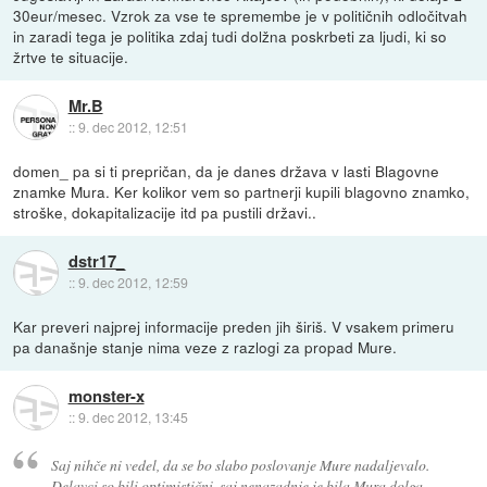
30eur/mesec. Vzrok za vse te spremembe je v političnih odločitvah
in zaradi tega je politika zdaj tudi dolžna poskrbeti za ljudi, ki so
žrtve te situacije.
Mr.B
::
9. dec 2012, 12:51
domen_ pa si ti prepričan, da je danes država v lasti Blagovne
znamke Mura. Ker kolikor vem so partnerji kupili blagovno znamko,
stroške, dokapitalizacije itd pa pustili državi..
dstr17_
::
9. dec 2012, 12:59
Kar preveri najprej informacije preden jih širiš. V vsakem primeru
pa današnje stanje nima veze z razlogi za propad Mure.
monster-x
::
9. dec 2012, 13:45
Saj nihče ni vedel, da se bo slabo poslovanje Mure nadaljevalo.
Delavci so bili optimistični, saj nenazadnje je bila Mura dolga