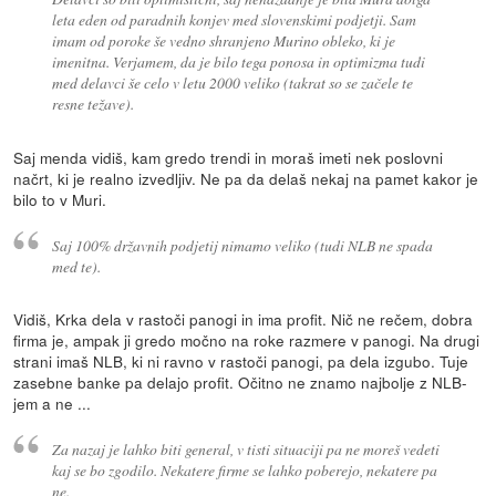
leta eden od paradnih konjev med slovenskimi podjetji. Sam
imam od poroke še vedno shranjeno Murino obleko, ki je
imenitna. Verjamem, da je bilo tega ponosa in optimizma tudi
med delavci še celo v letu 2000 veliko (takrat so se začele te
resne težave).
Saj menda vidiš, kam gredo trendi in moraš imeti nek poslovni
načrt, ki je realno izvedljiv. Ne pa da delaš nekaj na pamet kakor je
bilo to v Muri.
Saj 100% državnih podjetij nimamo veliko (tudi NLB ne spada
med te).
Vidiš, Krka dela v rastoči panogi in ima profit. Nič ne rečem, dobra
firma je, ampak ji gredo močno na roke razmere v panogi. Na drugi
strani imaš NLB, ki ni ravno v rastoči panogi, pa dela izgubo. Tuje
zasebne banke pa delajo profit. Očitno ne znamo najbolje z NLB-
jem a ne ...
Za nazaj je lahko biti general, v tisti situaciji pa ne moreš vedeti
kaj se bo zgodilo. Nekatere firme se lahko poberejo, nekatere pa
ne.