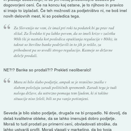
dogovorjeni ceni. Če na koncu kaj ostane, je to njihovo in pravico
si imajo to izplačati. Če teh možnosti za podjetništvo ni, ne boš imel
novih delovnih mest, ki so posledica tega.
Za Slovenijo ne vem, če imaš pri roki ta podatek bi ga prav rad
slišal. Za Švedsko ti pa lahko povem, da so imeli krizo v začetku
90ih (ki je nastala kot posledica opuščanja regulacije v 80ih), in
takrat so številne banke podržavili in to jih je rešilo, za
prihodnost pa so uvedli strogo regulacijo. Kasneje so državne
deleže prodali.
NE?!? Banke so prodali?!? Prekleti neoliberalci!
Mura ni bilo slabo podjetje, ampak se je resnično znašla v
slabem položaju zaradi političnih sprememb. Zaradi tega je tudi
naloga države, da ustrezno pomaga tem ljudem, ki si takšne
situacije niso želeli, bili so pa vanjo potisnjeni.
Seveda je bilo slabo podjetje, drugače ne bi propadlo. Ni dovolj, da
delaš kvalitetne obleke, da se lahko imenuješ dobro podjetje.
Moraš to tudi prodati po primerni ceni, obvladovati stroške, da
lahko ustvariš profit. Moraš vlagati v marketing, da bo tvoja