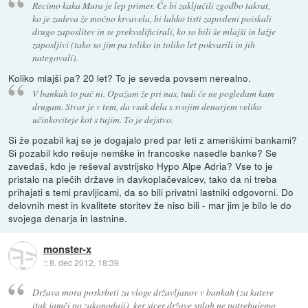
Recimo kaka Mura je lep primer. Če bi zaključili zgodbo takrat,
ko je zadeva že močno krvavela, bi lahko tisti zaposleni poiskali
drugo zaposlitev in se prekvalificirali, ko so bili še mlajši in lažje
zaposljivi (tako so jim pa toliko in toliko let pokvarili in jih
nategovali).
Koliko mlajši pa? 20 let? To je seveda povsem nerealno.
V bankah to pač ni. Opažam že pri nas, tudi če ne pogledam kam
drugam. Stvar je v tem, da vsak dela s svojim denarjem veliko
učinkoviteje kot s tujim. To je dejstvo.
Si že pozabil kaj se je dogajalo pred par leti z ameriškimi bankami?
Si pozabil kdo rešuje nemške in francoske nasedle banke? Se
zavedaš, kdo je reševal avstrijsko Hypo Alpe Adria? Vse to je
pristalo na plečih države in davkoplačevalcev, tako da ni treba
prihajati s temi pravljicami, da so bili privatni lastniki odgovorni. Do
delovnih mest in kvalitete storitev že niso bili - mar jim je bilo le do
svojega denarja in lastnine.
monster-x
::
8. dec 2012, 18:39
Država mora poskrbeti za vloge državljanov v bankah (za katere
itak jamči po zakonodaji), ker sicer države sploh ne potrebujemo