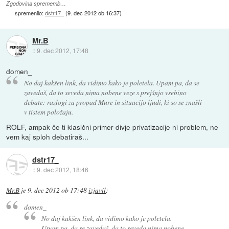
Zgodovina sprememb…
spremenilo:
dstr17_
(
9. dec 2012 ob 16:37
)
Mr.B
::
9. dec 2012, 17:48
domen_
No daj kakšen link, da vidimo kako je poletela. Upam pa, da se
zavedaš, da to seveda nima nobene veze s prejšnjo vsebino
debate: razlogi za propad Mure in situacijo ljudi, ki so se znašli
v tistem položaju.
ROLF, ampak če ti klasični primer divje privatizacije ni problem, ne
vem kaj sploh debatiraš...
dstr17_
::
9. dec 2012, 18:46
Mr.B
je
9. dec 2012 ob 17:48
izjavil
:
domen_
No daj kakšen link, da vidimo kako je poletela.
Upam pa, da se zavedaš, da to seveda nima nobene