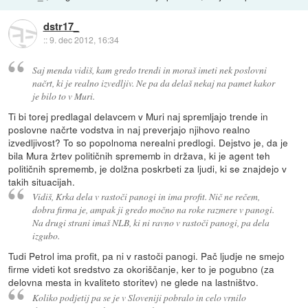
dstr17_
::
9. dec 2012, 16:34
Saj menda vidiš, kam gredo trendi in moraš imeti nek poslovni
načrt, ki je realno izvedljiv. Ne pa da delaš nekaj na pamet kakor
je bilo to v Muri.
Ti bi torej predlagal delavcem v Muri naj spremljajo trende in
poslovne načrte vodstva in naj preverjajo njihovo realno
izvedljivost? To so popolnoma nerealni predlogi. Dejstvo je, da je
bila Mura žrtev političnih sprememb in država, ki je agent teh
političnih sprememb, je dolžna poskrbeti za ljudi, ki se znajdejo v
takih situacijah.
Vidiš, Krka dela v rastoči panogi in ima profit. Nič ne rečem,
dobra firma je, ampak ji gredo močno na roke razmere v panogi.
Na drugi strani imaš NLB, ki ni ravno v rastoči panogi, pa dela
izgubo.
Tudi Petrol ima profit, pa ni v rastoči panogi. Pač ljudje ne smejo
firme videti kot sredstvo za okoriščanje, ker to je pogubno (za
delovna mesta in kvaliteto storitev) ne glede na lastništvo.
Koliko podjetij pa se je v Sloveniji pobralo in celo vrnilo