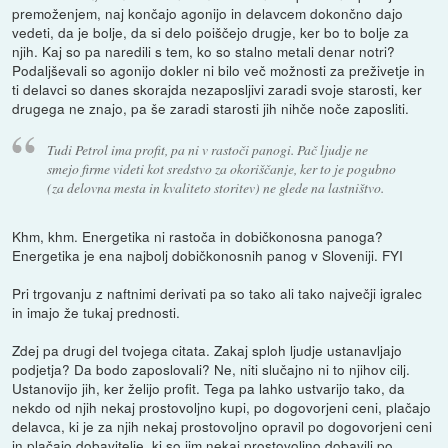
premoženjem, naj končajo agonijo in delavcem dokončno dajo
vedeti, da je bolje, da si delo poiščejo drugje, ker bo to bolje za
njih. Kaj so pa naredili s tem, ko so stalno metali denar notri?
Podaljševali so agonijo dokler ni bilo več možnosti za preživetje in
ti delavci so danes skorajda nezaposljivi zaradi svoje starosti, ker
drugega ne znajo, pa še zaradi starosti jih nihče noče zaposliti.
Tudi Petrol ima profit, pa ni v rastoči panogi. Pač ljudje ne
smejo firme videti kot sredstvo za okoriščanje, ker to je pogubno
(za delovna mesta in kvaliteto storitev) ne glede na lastništvo.
Khm, khm. Energetika ni rastoča in dobičkonosna panoga?
Energetika je ena najbolj dobičkonosnih panog v Sloveniji. FYI
Pri trgovanju z naftnimi derivati pa so tako ali tako največji igralec
in imajo že tukaj prednosti.
Zdej pa drugi del tvojega citata. Zakaj sploh ljudje ustanavljajo
podjetja? Da bodo zaposlovali? Ne, niti slučajno ni to njihov cilj.
Ustanovijo jih, ker želijo profit. Tega pa lahko ustvarijo tako, da
nekdo od njih nekaj prostovoljno kupi, po dogovorjeni ceni, plačajo
delavca, ki je za njih nekaj prostovoljno opravil po dogovorjeni ceni
in plačajo dobavitelje, ki so jim nekaj prostovoljno dobavili po