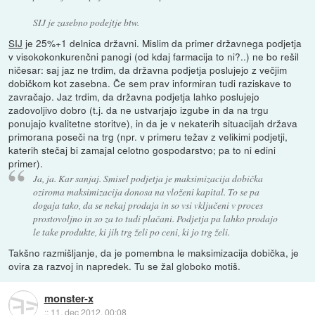
SIJ je zasebno podejtje btw.
SIJ
je 25%+1 delnica državni. Mislim da primer državnega podjetja
v visokokonkurenčni panogi (od kdaj farmacija to ni?..) ne bo rešil
ničesar: saj jaz ne trdim, da državna podjetja poslujejo z večjim
dobičkom kot zasebna. Če sem prav informiran tudi raziskave to
zavračajo. Jaz trdim, da državna podjetja lahko poslujejo
zadovoljivo dobro (t.j. da ne ustvarjajo izgube in da na trgu
ponujajo kvalitetne storitve), in da je v nekaterih situacijah država
primorana poseči na trg (npr. v primeru težav z velikimi podjetji,
katerih stečaj bi zamajal celotno gospodarstvo; pa to ni edini
primer).
Ja, ja. Kar sanjaj. Smisel podjetja je maksimizacija dobička
oziroma maksimizacija donosa na vloženi kapital. To se pa
dogaja tako, da se nekaj prodaja in so vsi vključeni v proces
prostovoljno in so za to tudi plačani. Podjetja pa lahko prodajo
le take produkte, ki jih trg želi po ceni, ki jo trg želi.
Takšno razmišljanje, da je pomembna le maksimizacija dobička, je
ovira za razvoj in napredek. Tu se žal globoko motiš.
monster-x
::
11. dec 2012, 00:08