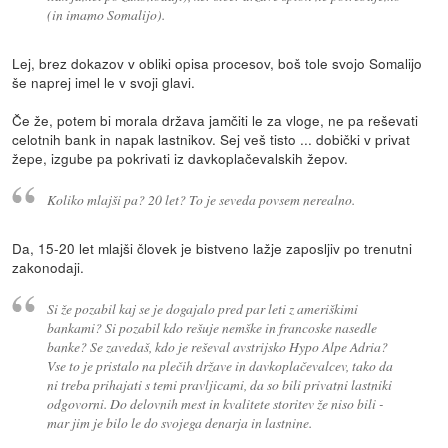
(in imamo Somalijo).
Lej, brez dokazov v obliki opisa procesov, boš tole svojo Somalijo
še naprej imel le v svoji glavi.
Če že, potem bi morala država jamčiti le za vloge, ne pa reševati
celotnih bank in napak lastnikov. Sej veš tisto ... dobički v privat
žepe, izgube pa pokrivati iz davkoplačevalskih žepov.
Koliko mlajši pa? 20 let? To je seveda povsem nerealno.
Da, 15-20 let mlajši človek je bistveno lažje zaposljiv po trenutni
zakonodaji.
Si že pozabil kaj se je dogajalo pred par leti z ameriškimi
bankami? Si pozabil kdo rešuje nemške in francoske nasedle
banke? Se zavedaš, kdo je reševal avstrijsko Hypo Alpe Adria?
Vse to je pristalo na plečih države in davkoplačevalcev, tako da
ni treba prihajati s temi pravljicami, da so bili privatni lastniki
odgovorni. Do delovnih mest in kvalitete storitev že niso bili -
mar jim je bilo le do svojega denarja in lastnine.