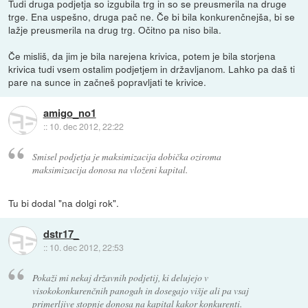
Tudi druga podjetja so izgubila trg in so se preusmerila na druge
trge. Ena uspešno, druga pač ne. Če bi bila konkurenčnejša, bi se
lažje preusmerila na drug trg. Očitno pa niso bila.
Če misliš, da jim je bila narejena krivica, potem je bila storjena
krivica tudi vsem ostalim podjetjem in državljanom. Lahko pa daš ti
pare na sunce in začneš popravljati te krivice.
amigo_no1
::
10. dec 2012, 22:22
Smisel podjetja je maksimizacija dobička oziroma
maksimizacija donosa na vloženi kapital.
Tu bi dodal "na dolgi rok".
dstr17_
::
10. dec 2012, 22:53
Pokaži mi nekaj državnih podjetij, ki delujejo v
visokokonkurenčnih panogah in dosegajo višje ali pa vsaj
primerljive stopnje donosa na kapital kakor konkurenti.