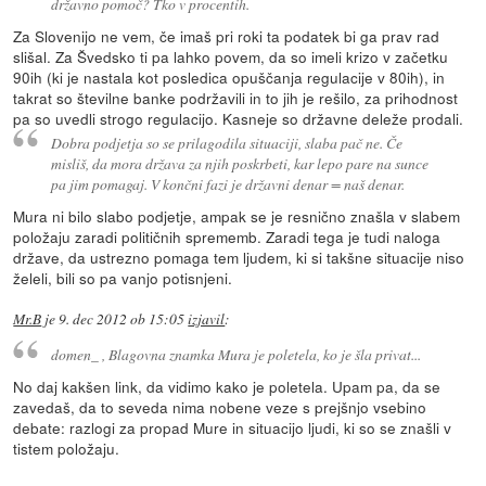
državno pomoč? Tko v procentih.
Za Slovenijo ne vem, če imaš pri roki ta podatek bi ga prav rad
slišal. Za Švedsko ti pa lahko povem, da so imeli krizo v začetku
90ih (ki je nastala kot posledica opuščanja regulacije v 80ih), in
takrat so številne banke podržavili in to jih je rešilo, za prihodnost
pa so uvedli strogo regulacijo. Kasneje so državne deleže prodali.
Dobra podjetja so se prilagodila situaciji, slaba pač ne. Če
misliš, da mora država za njih poskrbeti, kar lepo pare na sunce
pa jim pomagaj. V končni fazi je državni denar = naš denar.
Mura ni bilo slabo podjetje, ampak se je resnično znašla v slabem
položaju zaradi političnih sprememb. Zaradi tega je tudi naloga
države, da ustrezno pomaga tem ljudem, ki si takšne situacije niso
želeli, bili so pa vanjo potisnjeni.
Mr.B
je
9. dec 2012 ob 15:05
izjavil
:
domen_ , Blagovna znamka Mura je poletela, ko je šla privat...
No daj kakšen link, da vidimo kako je poletela. Upam pa, da se
zavedaš, da to seveda nima nobene veze s prejšnjo vsebino
debate: razlogi za propad Mure in situacijo ljudi, ki so se znašli v
tistem položaju.