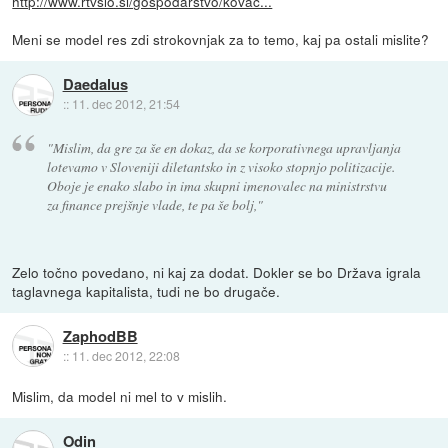
http://www.rtvslo.si/gospodarstvo/kovac...
Meni se model res zdi strokovnjak za to temo, kaj pa ostali mislite?
Daedalus
::
11. dec 2012, 21:54
"Mislim, da gre za še en dokaz, da se korporativnega upravljanja
lotevamo v Sloveniji diletantsko in z visoko stopnjo politizacije.
Oboje je enako slabo in ima skupni imenovalec na ministrstvu
za finance prejšnje vlade, te pa še bolj,"
Zelo točno povedano, ni kaj za dodat. Dokler se bo Država igrala
taglavnega kapitalista, tudi ne bo drugače.
ZaphodBB
::
11. dec 2012, 22:08
Mislim, da model ni mel to v mislih.
Odin