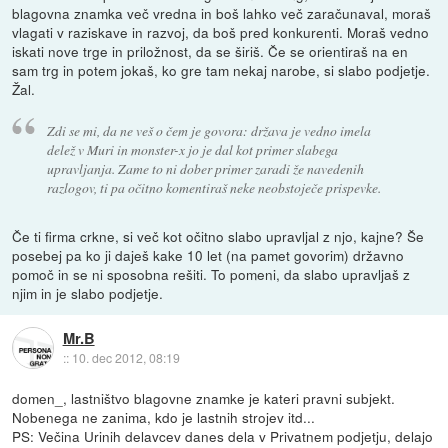
blagovna znamka več vredna in boš lahko več zaračunaval, moraš
vlagati v raziskave in razvoj, da boš pred konkurenti. Moraš vedno
iskati nove trge in priložnost, da se širiš. Če se orientiraš na en
sam trg in potem jokaš, ko gre tam nekaj narobe, si slabo podjetje.
Žal.
Zdi se mi, da ne veš o čem je govora: država je vedno imela
delež v Muri in monster-x jo je dal kot primer slabega
upravljanja. Zame to ni dober primer zaradi že navedenih
razlogov, ti pa očitno komentiraš neke neobstoječe prispevke.
Če ti firma crkne, si več kot očitno slabo upravljal z njo, kajne? Še
posebej pa ko ji daješ kake 10 let (na pamet govorim) državno
pomoč in se ni sposobna rešiti. To pomeni, da slabo upravljaš z
njim in je slabo podjetje.
Mr.B
::
10. dec 2012, 08:19
domen_, lastništvo blagovne znamke je kateri pravni subjekt.
Nobenega ne zanima, kdo je lastnih strojev itd...
PS: Večina Urinih delavcev danes dela v Privatnem podjetju, delajo