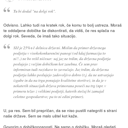
Tu bi dodal "na dolgi rok".
Odvisno. Lahko tudi na kratek rok, če komu to bolj ustreza. Moraš
te oddaljene dobičke še diskontirati, da vidiš, če res splača na
dolgi rok. Seveda, če imaš tako situacijo.
SIJ je 25%+1 delnica državni. Mislim da primer državnega
podjetja v visokokonkurenčni panogi (od kdaj farmacija to
ni?..) ne bo rešil ničesar: saj jaz ne trdim, da državna podjetja
poslujejo z večjim dobičkom kot zasebna. Če sem prav
informiran tudi raziskave to zavračajo. Jaz trdim, da državna
podjetja lahko poslujejo zadovoljivo dobro (t.j. da ne ustvarjajo
izgube in da na trgu ponujajo kvalitetne storitve), in da je v
nekaterih situacijah država primorana poseči na trg (npr. v
primeru težav z velikimi podjetji, katerih stečaj bi zamajal
celotno gospodarstvo; pa to ni edini primer).
U, pa res. Sem bil prepričan, da se niso pustili nategniti s strani
naše države. Sem se malo uštel kot kaže.
Govorim o dobičkonosnosti. Ne samo o dobičku. Moraš gledati,