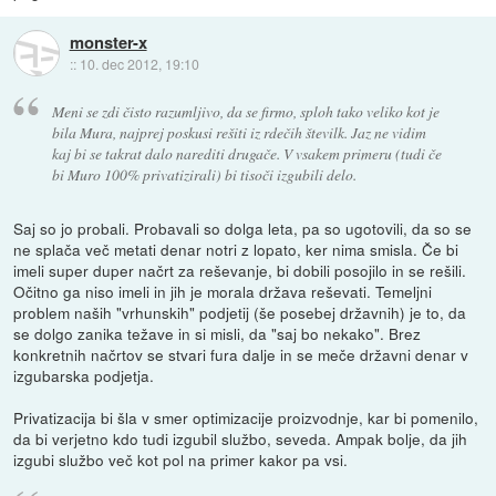
monster-x
::
10. dec 2012, 19:10
Meni se zdi čisto razumljivo, da se firmo, sploh tako veliko kot je
bila Mura, najprej poskusi rešiti iz rdečih številk. Jaz ne vidim
kaj bi se takrat dalo narediti drugače. V vsakem primeru (tudi če
bi Muro 100% privatizirali) bi tisoči izgubili delo.
Saj so jo probali. Probavali so dolga leta, pa so ugotovili, da so se
ne splača več metati denar notri z lopato, ker nima smisla. Če bi
imeli super duper načrt za reševanje, bi dobili posojilo in se rešili.
Očitno ga niso imeli in jih je morala država reševati. Temeljni
problem naših "vrhunskih" podjetij (še posebej državnih) je to, da
se dolgo zanika težave in si misli, da "saj bo nekako". Brez
konkretnih načrtov se stvari fura dalje in se meče državni denar v
izgubarska podjetja.
Privatizacija bi šla v smer optimizacije proizvodnje, kar bi pomenilo,
da bi verjetno kdo tudi izgubil službo, seveda. Ampak bolje, da jih
izgubi službo več kot pol na primer kakor pa vsi.