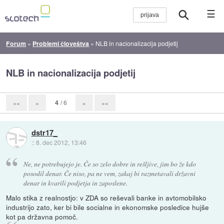
☰
Forum
»
Problemi človeštva
»
NLB in nacionalizacija podjetij
NLB in nacionalizacija podjetij
4
/ 6
««
«
»
»»
dstr17_
::
8. dec 2012, 13:46
Ne, ne potrebujejo je. Če so zelo dobre in rešljive, jim bo že kdo
posodil denar. Če niso, pa ne vem, zakaj bi razmetavali državni
denar in kvarili podjetja in zaposlene.
Malo stika z realnostjo: v ZDA so reševali banke in avtomobilsko
industrijo zato, ker bi bile socialne in ekonomske posledice hujše
kot pa državna pomoč.