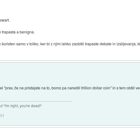
ewart.
 trapasta a benigna.
oristen samo v toliko, ker bi z njim lahko zaobšli trapaste debate in izsiljevanja, k
"prav, če ne pristajate na to, bomo pa naredili trillion dollar coin" in s tem obšl
ut "I'm right, you're dead!"
|-|