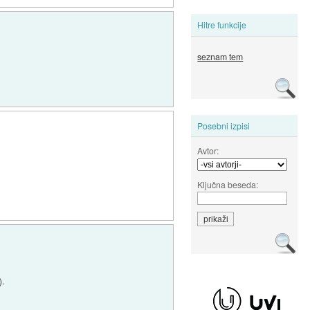
Hitre funkcije
seznam tem
Posebni izpisi
Avtor:
Ključna beseda:
).