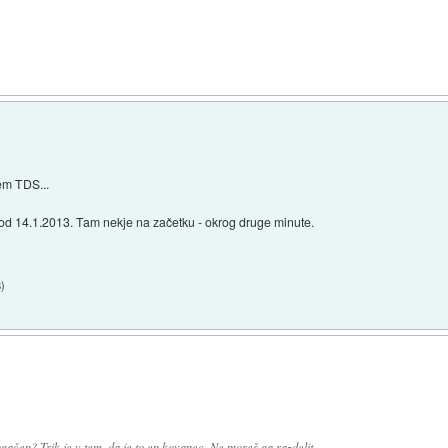
jem TDS...
d 14.1.2013. Tam nekje na začetku - okrog druge minute.
8
)
gačen? Trik je v tem, da je to en kovanec. Ne moreš ga razdelit