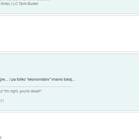
Antec | LC Tank Buster
e... :/ pa toliko "ekonomistov" imamo tukaj...
ut "I'm right, you're dead!"
|-|
l
: