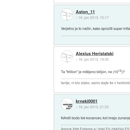
Aston_11
::
16. jan 2013, 15:17
Verjetno je to način, kako sprožiti super inf
Alexius Heristalski
::
16. jan 2013, 19:30
12
Ta "trillion" je mišljeno bilijon, ne (10
)?
fantje, ni blo slabo, samo dajte še v herbicid
krneki0001
::
16. jan 2013, 21:33
NArdil bodo tok kovancev, kot imajo zunanjega
Asrock X99 Extreme 4 | Intel E5-2683V4 