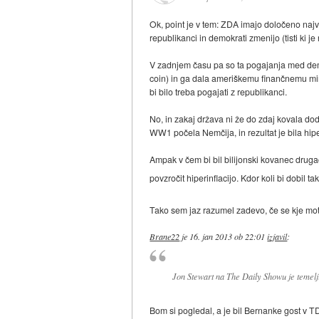
Ok, point je v tem: ZDA imajo določeno najv
republikanci in demokrati zmenijo (tisti ki 
V zadnjem času pa so ta pogajanja med demokr
coin) in ga dala ameriškemu finančnemu min
bi bilo treba pogajati z republikanci.
No, in zakaj država ni že do zdaj kovala d
WW1 počela Nemčija, in rezultat je bila hip
Ampak v čem bi bil bilijonski kovanec drugač
povzročit hiperinflacijo. Kdor koli bi dobil t
Tako sem jaz razumel zadevo, če se kje mo
Brane22
je
16. jan 2013 ob 22:01
izjavil
:
Jon Stewart na The Daily Showu je temelji
Bom si pogledal, a je bil Bernanke gost v 