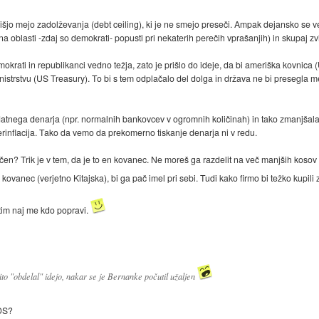
išjo mejo zadolževanja (debt ceiling), ki je ne smejo preseči. Ampak dejansko se v
je na oblasti -zdaj so demokrati- popusti pri nekaterih perečih vprašanjih) in skupaj
ati in republikanci vedno težja, zato je prišlo do ideje, da bi ameriška kovnica (US
istrstvu (US Treasury). To bi s tem odplačalo del dolga in država ne bi presegla
odatnega denarja (npr. normalnih bankovcev v ogromnih količinah) in tako zmanjšal
erinflacija. Tako da vemo da prekomerno tiskanje denarja ni v redu.
en? Trik je v tem, da je to en kovanec. Ne moreš ga razdelit na več manjših kosov i
ak kovanec (verjetno Kitajska), bi ga pač imel pri sebi. Tudi kako firmo bi težko kupili 
tim naj me kdo popravi.
to "obdelal" idejo, nakar se je Bernanke počutil užaljen
TDS?