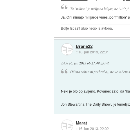
12
Ta "trillion" je mišljeno bilijon, ne (10
)?
Ja. Oni nimajo milijarde vmes, po "million" p
Bolje ispasti glup nego iz aviona.
Brane22
::
16. jan 2013, 22:01
Jst
je
16. jan 2013 ob 21:49
izjavil
:
Očitno noben ni prebral oz. ne ve o čem se
Neki je blo objavljeno. Kovanec zato, da "ka
Jon Stewart na The Daily Showu je temeljito
Marat
::
16. jan 2013, 22:02