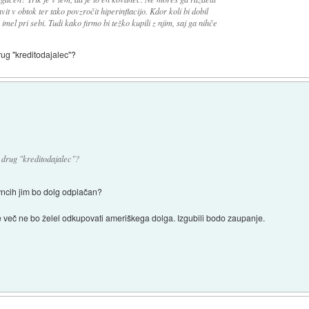
t v obtok ter tako povzročit hiperinflacijo. Kdor koli bi dobil
imel pri sebi. Tudi kako firmo bi težko kupili z njim, saj ga nihče
rug "kreditodajalec"?
 drug "kreditodajalec"?
vncih jim bo dolg odplačan?
 več ne bo želel odkupovati ameriškega dolga. Izgubili bodo zaupanje.