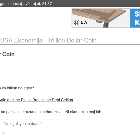
igence doslej
::
včeraj ob 21:37
USA Ekonomija - Trillion Dollar Coin
r Coin
 za trillion dolarjev?
Coin and the Plot to Breach the Debt Ceiling
, ampak jaz ne razumem mehanizma... Ni ekonomija moj foh.
ut "I'm right, you're dead!"
|-|