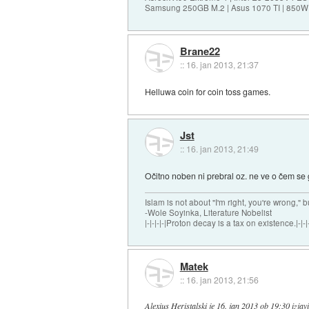
Samsung 250GB M.2 | Asus 1070 TI | 850W 
Brane22
::
16. jan 2013, 21:37
Helluwa coin for coin toss games.
Jst
::
16. jan 2013, 21:49
Očitno noben ni prebral oz. ne ve o čem se gr
Islam is not about "I'm right, you're wrong," b
-Wole Soyinka, Literature Nobelist
|-|-|-|-|Proton decay is a tax on existence.|-|-|-
Matek
::
16. jan 2013, 21:56
Alexius Heristalski
je
16. jan 2013 ob 19:30
izjavi