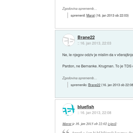
Zgodovina sprememb…
spremenil:
Marat
(
16. jan 2013 ob 22:03
)
Brane22
::
16. jan 2013, 22:03
Ne, le njegov odziv je mislim da v včerajšn
Pardon, ne Bernanke. Krugman. To je TDS o
Zgodovina sprememb…
spremenilo:
Brane22
(
16. jan 2013 ob 22:0
bluefish
::
16. jan 2013, 22:08
Marat
je
16. jan 2013 ob 22:02
izjavil
:
Ampak v čem bi bil bilijonski kovanec dru