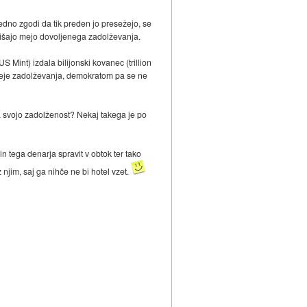
edno zgodi da tik preden jo presežejo, se
 zvišajo mejo dovoljenega zadolževanja.
 Mint) izdala bilijonski kovanec (trillion
 meje zadolževanja, demokratom pa se ne
a svojo zadolženost? Nekaj takega je po
n tega denarja spravit v obtok ter tako
z njim, saj ga nihče ne bi hotel vzet.