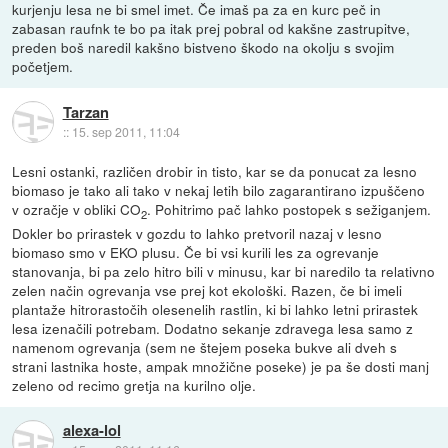
kurjenju lesa ne bi smel imet. Če imaš pa za en kurc peč in
zabasan raufnk te bo pa itak prej pobral od kakšne zastrupitve,
preden boš naredil kakšno bistveno škodo na okolju s svojim
početjem.
Tarzan
::
15. sep 2011, 11:04
Lesni ostanki, različen drobir in tisto, kar se da ponucat za lesno
biomaso je tako ali tako v nekaj letih bilo zagarantirano izpuščeno
v ozračje v obliki CO
. Pohitrimo pač lahko postopek s sežiganjem.
2
Dokler bo prirastek v gozdu to lahko pretvoril nazaj v lesno
biomaso smo v EKO plusu. Če bi vsi kurili les za ogrevanje
stanovanja, bi pa zelo hitro bili v minusu, kar bi naredilo ta relativno
zelen način ogrevanja vse prej kot ekološki. Razen, če bi imeli
plantaže hitrorastočih olesenelih rastlin, ki bi lahko letni prirastek
lesa izenačili potrebam. Dodatno sekanje zdravega lesa samo z
namenom ogrevanja (sem ne štejem poseka bukve ali dveh s
strani lastnika hoste, ampak množične poseke) je pa še dosti manj
zeleno od recimo gretja na kurilno olje.
alexa-lol