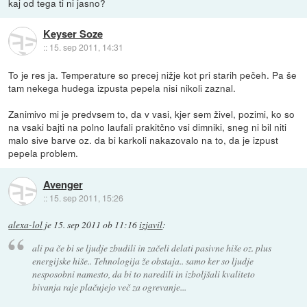
kaj od tega ti ni jasno?
Keyser Soze
::
15. sep 2011, 14:31
To je res ja. Temperature so precej nižje kot pri starih pečeh. Pa še
tam nekega hudega izpusta pepela nisi nikoli zaznal.
Zanimivo mi je predvsem to, da v vasi, kjer sem živel, pozimi, ko so
na vsaki bajti na polno laufali prakitčno vsi dimniki, sneg ni bil niti
malo sive barve oz. da bi karkoli nakazovalo na to, da je izpust
pepela problem.
Avenger
::
15. sep 2011, 15:26
alexa-lol
je
15. sep 2011 ob 11:16
izjavil
:
ali pa če bi se ljudje zbudili in začeli delati pasivne hiše oz. plus
energijske hiše.. Tehnologija že obstaja.. samo ker so ljudje
nesposobni namesto, da bi to naredili in izboljšali kvaliteto
bivanja raje plačujejo več za ogrevanje...