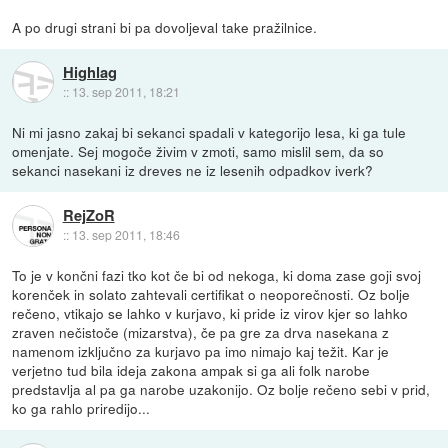
A po drugi strani bi pa dovoljeval take pražilnice.
Highlag
::
13. sep 2011, 18:21
Ni mi jasno zakaj bi sekanci spadali v kategorijo lesa, ki ga tule
omenjate. Sej mogoče živim v zmoti, samo mislil sem, da so
sekanci nasekani iz dreves ne iz lesenih odpadkov iverk?
RejZoR
::
13. sep 2011, 18:46
To je v končni fazi tko kot če bi od nekoga, ki doma zase goji svoj
korenček in solato zahtevali certifikat o neoporečnosti. Oz bolje
rečeno, vtikajo se lahko v kurjavo, ki pride iz virov kjer so lahko
zraven nečistoče (mizarstva), če pa gre za drva nasekana z
namenom izključno za kurjavo pa imo nimajo kaj težit. Kar je
verjetno tud bila ideja zakona ampak si ga ali folk narobe
predstavlja al pa ga narobe uzakonijo. Oz bolje rečeno sebi v prid,
ko ga rahlo priredijo...