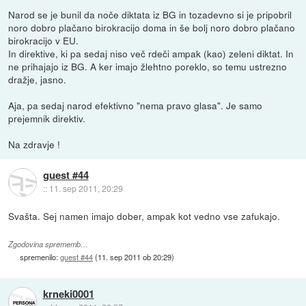
Narod se je bunil da noče diktata iz BG in tozadevno si je pripobril
noro dobro plačano birokracijo doma in še bolj noro dobro plačano
birokracijo v EU.
In direktive, ki pa sedaj niso več rdeči ampak (kao) zeleni diktat. In
ne prihajajo iz BG. A ker imajo žlehtno poreklo, so temu ustrezno
dražje, jasno.
Aja, pa sedaj narod efektivno "nema pravo glasa". Je samo
prejemnik direktiv.
Na zdravje !
guest #44
::
11. sep 2011, 20:29
Svašta. Sej namen imajo dober, ampak kot vedno vse zafukajo.
Zgodovina sprememb…
spremenilo:
guest #44
(
11. sep 2011 ob 20:29
)
krneki0001