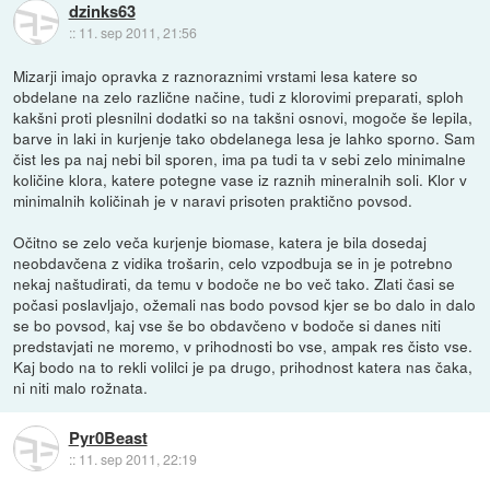
dzinks63
::
11. sep 2011, 21:56
Mizarji imajo opravka z raznoraznimi vrstami lesa katere so
obdelane na zelo različne načine, tudi z klorovimi preparati, sploh
kakšni proti plesnilni dodatki so na takšni osnovi, mogoče še lepila,
barve in laki in kurjenje tako obdelanega lesa je lahko sporno. Sam
čist les pa naj nebi bil sporen, ima pa tudi ta v sebi zelo minimalne
količine klora, katere potegne vase iz raznih mineralnih soli. Klor v
minimalnih količinah je v naravi prisoten praktično povsod.
Očitno se zelo veča kurjenje biomase, katera je bila dosedaj
neobdavčena z vidika trošarin, celo vzpodbuja se in je potrebno
nekaj naštudirati, da temu v bodoče ne bo več tako. Zlati časi se
počasi poslavljajo, ožemali nas bodo povsod kjer se bo dalo in dalo
se bo povsod, kaj vse še bo obdavčeno v bodoče si danes niti
predstavjati ne moremo, v prihodnosti bo vse, ampak res čisto vse.
Kaj bodo na to rekli volilci je pa drugo, prihodnost katera nas čaka,
ni niti malo rožnata.
Pyr0Beast
::
11. sep 2011, 22:19