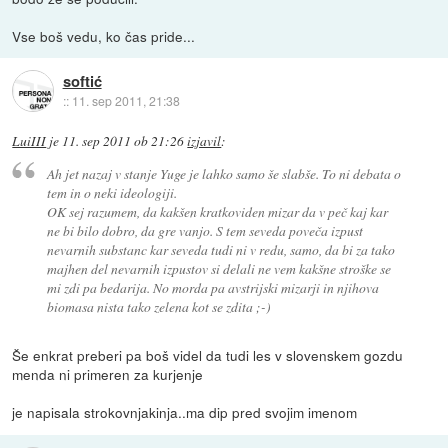
Vse boš vedu, ko čas pride...
softić
::
11. sep 2011, 21:38
LuiIII
je
11. sep 2011 ob 21:26
izjavil
:
Ah jet nazaj v stanje Yuge je lahko samo še slabše. To ni debata o
tem in o neki ideologiji.
OK sej razumem, da kakšen kratkoviden mizar da v peč kaj kar
ne bi bilo dobro, da gre vanjo. S tem seveda poveča izpust
nevarnih substanc kar seveda tudi ni v redu, samo, da bi za tako
majhen del nevarnih izpustov si delali ne vem kakšne stroške se
mi zdi pa bedarija. No morda pa avstrijski mizarji in njihova
biomasa nista tako zelena kot se zdita ;-)
Še enkrat preberi pa boš videl da tudi les v slovenskem gozdu
menda ni primeren za kurjenje
je napisala strokovnjakinja..ma dip pred svojim imenom