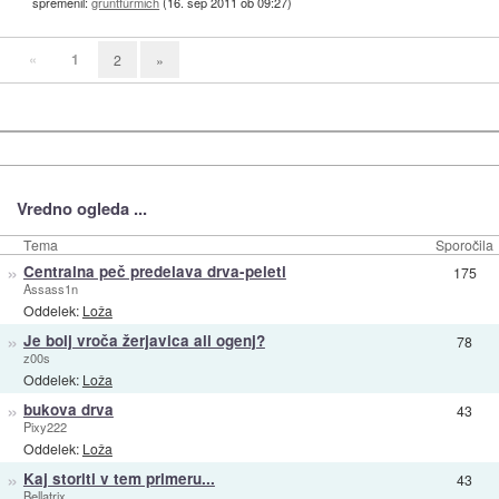
spremenil:
gruntfürmich
(
16. sep 2011 ob 09:27
)
«
1
2
»
Vredno ogleda ...
Tema
Sporočila
»
Centralna peč predelava drva-peleti
175
Assass1n
Oddelek:
Loža
»
Je bolj vroča žerjavica ali ogenj?
78
z00s
Oddelek:
Loža
»
bukova drva
43
Pixy222
Oddelek:
Loža
»
Kaj storiti v tem primeru...
43
Bellatrix