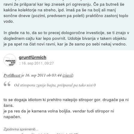
ravni že prišparal kar lep znesek pri ogrevanju. Če pa butneš še
kakšne kolektorje na streho, ipd. imaš pa še na bolj ali manj
sončne dneve (pozimi, predvsem pa poleti) praktično zastonj toplo
vodo.
In glede na to, da so to precej dologoročne investicije, se ti znajo v
doglednem cajtu kar lepo povrnit. Udobje bivanja v takem objektu
je pa spet na čist novi ravni, kar je že samo po sebi nekaj vredno.
gruntfürmich
::
16. sep 2011, 09:27
Pyr0Beast
je
16. sep 2011 ob 03:44
izjavil
:
Od stiropora zgnije bajta, prišparal pa tako nisi 0
to se dogaja idiotom ki prehitro nalepijo stiropor gor. drugače pa ni
šans.
je pa res da je kamena volna boljša. vendar tudi stiropor ni
napačen.
Zgodovina sprememb…