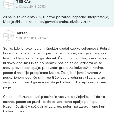
TESKAn
::
13. sep 2011, 20:53
Ali pa je zakon čisto OK, ljudstvo pa zaradi napačne interpretacije,
ki se jo širi z namenom dvigovanja prahu, skače v zrak.
Tarzan
::
13. sep 2011, 21:14
Softić, kdo je rekel, da bi inšpektor gledal kubike sekancev? Pobral
bi vzorce pepela. Lahko iz peči, lahko iz kupa, kjer ga shranjuješ,
lahko od tam, kamor si ga stresel. Če dobijo notri kaj, česar v lesu
ni dovoljeno imet in tja po naravni poti ne zaide, oziroma če te
snovi preveč odstopajo, predvsem gre tu za kake težke kovine,
potem ti naložijo predpisano kazen. Zakaj bi ti jemali vzorec v
neskurjenem lesu, če si jim ga ti že lepo predpripravil za analizo -
samo še povzorčit ga morajo, da je kolikor toliko reprezentativen,
pa je.
Če pa kuriš zraven tudi plastiko in vse vrste svinjerije, ki ti doma
ostane, potem pa pravilno, da te konkretno opalijo po žepu.
Razen, če živiš v sežigalnici Lafarge, potem pa zarad mene kuri
kolikor hočeš.