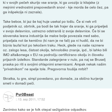
ki v svojih pečeh skurijo vse sranje, ki ga uvozijo iz kitajske (z
mejnimi vrednostmi prepovedanih snovi - kje morda še celo čez, pa
ga inšpekcija ni zaznala).
Take bebce, bi jaz še kaj huje usekal po tošlu. Če si nek vrli
podjetnik oz. obrtnik, pa bodi še tak frajer da sranje, ki ga pripelješ
v svojo delavnico, ustrezno odstraniš iz svoje delavnice. Če bi se
slovenska lesna industrija še malce bolje povezala med sabo,
pripeljala not še kemično (ki nam je ne fali) pa ni hudič, da ne bi
biznis laufal kot po tekočem traku. Heck, glede na naše razmere
oz. zalogo lesa, čistost okolja, tehnološko znanje, ipd., bi lahko bili
IMO alfa&omega v EU na področju certificirano okolju in človeku
prijaznih izdelkov. Standarde zategnjene v nulo, pa naj se Bruselj
praska po riti s svojimi ohlapnimi smernicami. Ampak nekak našim
"privatnikom" ne spelje tole. Pregovorna foušija mrbit?
Skratka, tu gre, simpl povedano, po domače, za obično kurjenje
smeti v domači peči.
Pyr0Beast
::
13. sep 2011, 17:52
Zanimivo kako se je folk otepal sežigalnice odpadkov.