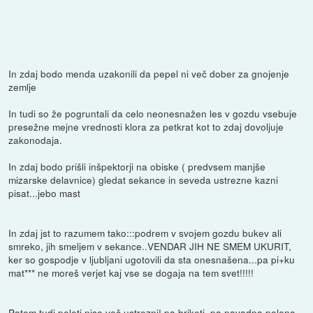
In zdaj bodo menda uzakonili da pepel ni več dober za gnojenje
zemlje
In tudi so že pogruntali da celo neonesnažen les v gozdu vsebuje
presežne mejne vrednosti klora za petkrat kot to zdaj dovoljuje
zakonodaja.
In zdaj bodo prišli inšpektorji na obiske ( predvsem manjše
mizarske delavnice) gledat sekance in seveda ustrezne kazni
pisat...jebo mast
In zdaj jst to razumem tako:::podrem v svojem gozdu bukev ali
smreko, jih smeljem v sekance..VENDAR JIH NE SMEM UKURIT,
ker so gospodje v ljubljani ugotovili da sta onesnašena...pa pi+ku
mat*** ne moreš verjet kaj vse se dogaja na tem svet!!!!!
Potem tudi peleti niso več ustrezni! pa briketi, pa navadna polena,