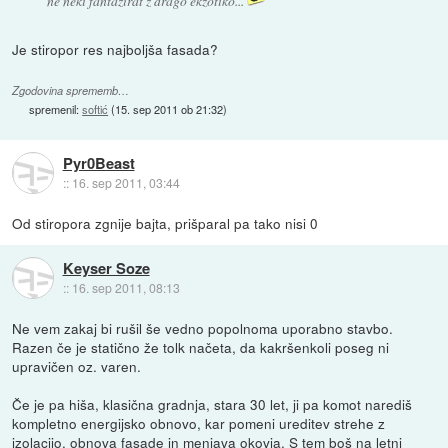
ne neki fantazirat z drago ekzotiko...
Je stiropor res najboljša fasada?
Zgodovina sprememb…
spremenil:
softić
(
15. sep 2011 ob 21:32
)
Pyr0Beast
::
16. sep 2011, 03:44
Od stiropora zgnije bajta, prišparal pa tako nisi 0
Keyser Soze
::
16. sep 2011, 08:13
Ne vem zakaj bi rušil še vedno popolnoma uporabno stavbo.
Razen če je statično že tolk načeta, da kakršenkoli poseg ni
upravičen oz. varen.
Če je pa hiša, klasična gradnja, stara 30 let, ji pa komot narediš
kompletno energijsko obnovo, kar pomeni ureditev strehe z
izolacijo, obnova fasade in menjava okovja. S tem boš na letni