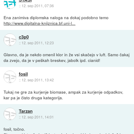
::
12. sep 2011, 07:36
Ena zanimiva diplomska naloga na dokaj podobno temo
http://www.digitalna-knjiznica.bf.uni-l...
c3p0
::
12. sep 2011, 12:23
Glavno, da je nekdo omenil klor in že vsi skačejo v luft. Samo čakaj
da zvejo, da je v peškah breskev, jabolk ipd. cianid!
fosil
::
12. sep 2011, 13:42
Tukaj ne gre za kurjenje biomase, ampak za kurjenje odpadkov,
kar pa je čisto druga kategorija.
Tarzan
::
12. sep 2011, 14:01
fosil, točno.