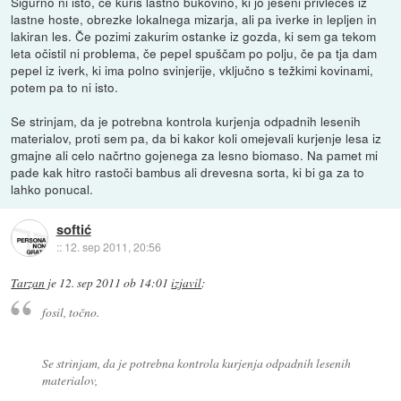
Sigurno ni isto, če kuriš lastno bukovino, ki jo jeseni privlečeš iz
lastne hoste, obrezke lokalnega mizarja, ali pa iverke in lepljen in
lakiran les. Če pozimi zakurim ostanke iz gozda, ki sem ga tekom
leta očistil ni problema, če pepel spuščam po polju, če pa tja dam
pepel iz iverk, ki ima polno svinjerije, vključno s težkimi kovinami,
potem pa to ni isto.
Se strinjam, da je potrebna kontrola kurjenja odpadnih lesenih
materialov, proti sem pa, da bi kakor koli omejevali kurjenje lesa iz
gmajne ali celo načrtno gojenega za lesno biomaso. Na pamet mi
pade kak hitro rastoči bambus ali drevesna sorta, ki bi ga za to
lahko ponucal.
softić
::
12. sep 2011, 20:56
Tarzan
je
12. sep 2011 ob 14:01
izjavil
:
fosil, točno.
Se strinjam, da je potrebna kontrola kurjenja odpadnih lesenih
materialov,