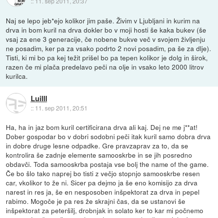
::
11. sep 2011, 20:37
Naj se lepo jeb*ejo kolikor jim paše. Živim v Ljubljani in kurim na
drva in bom kuril na drva dokler bo v moji hosti še kaka bukev (še
vsaj za ene 3 generacije, če nobene bukve več v svojem življenju
ne posadim, ker pa za vsako podrto 2 novi posadim, pa še za dlje).
Tisti, ki mi bo pa kej težit prišel bo pa tepen kolikor je dolg in širok,
razen če mi plača predelavo peči na olje in vsako leto 2000 litrov
kurilca.
LuiIII
::
11. sep 2011, 20:51
Ha, ha in jaz bom kuril certificirana drva ali kaj. Dej ne me j**at!
Dober gospodar bo v dobri sodobni peči itak kuril samo dobra drva
in dobre druge lesne odpadke. Gre pravzaprav za to, da se
kontrolira še zadnje elemente samooskrbe in se jih posredno
obdavči. Toda samooskrba postaja vse bolj the name of the game.
Če bo šlo tako naprej bo tisti z večjo stopnjo samooskrbe resen
car, vkolikor to že ni. Sicer pa dejmo ja še eno komisijo za drva
narest in res ja, še en nesposoben inšpektorat za drva in pepel
rabimo. Mogoče je pa res že skrajni čas, da se ustanovi še
inšpektorat za peteršilj, drobnjak in solato ker to kar mi počnemo