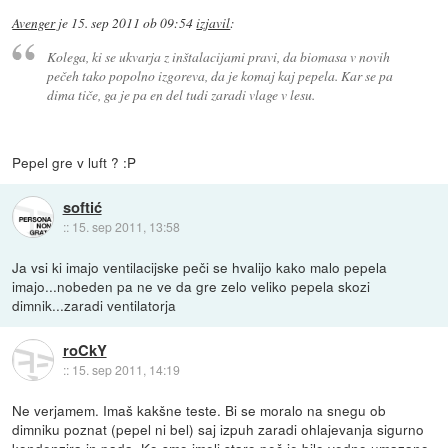
Avenger
je
15. sep 2011 ob 09:54
izjavil
:
Kolega, ki se ukvarja z inštalacijami pravi, da biomasa v novih
pečeh tako popolno izgoreva, da je komaj kaj pepela. Kar se pa
dima tiče, ga je pa en del tudi zaradi vlage v lesu.
Pepel gre v luft ? :P
softić
::
15. sep 2011, 13:58
Ja vsi ki imajo ventilacijske peči se hvalijo kako malo pepela
imajo...nobeden pa ne ve da gre zelo veliko pepela skozi
dimnik...zaradi ventilatorja
roCkY
::
15. sep 2011, 14:19
Ne verjamem. Imaš kakšne teste. Bi se moralo na snegu ob
dimniku poznat (pepel ni bel) saj izpuh zaradi ohlajevanja sigurno
kondenzira in pada. Ko smo imeli staro peč je bilo vedno umazano.