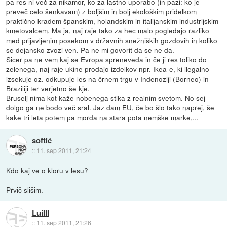
pa res ni več za nikamor, ko za lastno uporabo (in pazi: ko je
preveč celo šenkavam) z boljšim in bolj ekološkim pridelkom
praktično kradem španskim, holandskim in italijanskim industrijskim
kmetovalcem. Ma ja, naj raje tako za hec malo pogledajo razliko
med prijavljenim posekom v državnih snežniških gozdovih in koliko
se dejansko zvozi ven. Pa ne mi govorit da se ne da.
Sicer pa ne vem kaj se Evropa spreneveda in če ji res toliko do
zelenega, naj raje ukine prodajo izdelkov npr. Ikea-e, ki ilegalno
izsekuje oz. odkupuje les na črnem trgu v Indenoziji (Borneo) in
Braziliji ter verjetno še kje.
Bruselj nima kot kaže nobenega stika z realnim svetom. No sej
dolgo ga ne bodo več sral. Jaz dam EU, če bo šlo tako naprej, še
kake tri leta potem pa morda na stara pota nemške marke,...
softić
::
11. sep 2011, 21:24
Kdo kaj ve o kloru v lesu?
Prvič slišim.
LuiIII
::
11. sep 2011, 21:26