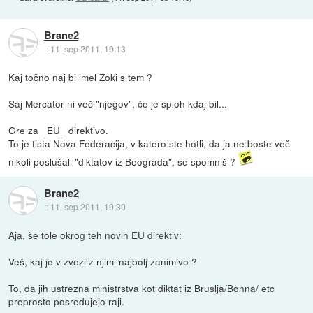
Brane2
::
11. sep 2011, 19:13
Kaj točno naj bi imel Zoki s tem ?
Saj Mercator ni več "njegov", če je sploh kdaj bil...
Gre za _EU_ direktivo.
To je tista Nova Federacija, v katero ste hotli, da ja ne boste več
nikoli poslušali "diktatov iz Beograda", se spomniš ?
Brane2
::
11. sep 2011, 19:30
Aja, še tole okrog teh novih EU direktiv:
Veš, kaj je v zvezi z njimi najbolj zanimivo ?
To, da jih ustrezna ministrstva kot diktat iz Bruslja/Bonna/ etc
preprosto posredujejo raji.