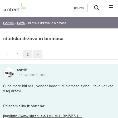
☰
Forum
»
Loža
»
idiotska država in biomasa
idiotska država in biomasa
«
1
2
»
softić
::
11. sep 2011, 18:45
Sj ne more biti res , vendar bodo tudi biomaso zjebal...tako kot vse
v tej državi
Prilagam sliko iz obrtnika:
[img]
http://www.shrani.si/f/1M/uM/1LByJ5B7/1...