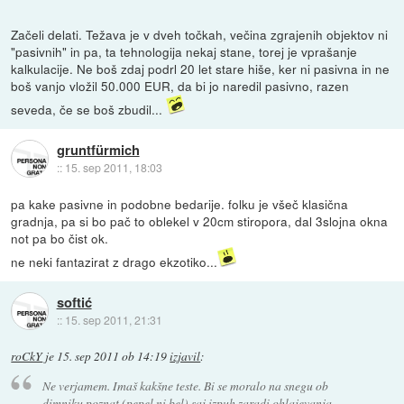
Začeli delati. Težava je v dveh točkah, večina zgrajenih objektov ni
"pasivnih" in pa, ta tehnologija nekaj stane, torej je vprašanje
kalkulacije. Ne boš zdaj podrl 20 let stare hiše, ker ni pasivna in ne
boš vanjo vložil 50.000 EUR, da bi jo naredil pasivno, razen
seveda, če se boš zbudil...
gruntfürmich
::
15. sep 2011, 18:03
pa kake pasivne in podobne bedarije. folku je všeč klasična
gradnja, pa si bo pač to oblekel v 20cm stiropora, dal 3slojna okna
not pa bo čist ok.
ne neki fantazirat z drago ekzotiko...
softić
::
15. sep 2011, 21:31
roCkY
je
15. sep 2011 ob 14:19
izjavil
:
Ne verjamem. Imaš kakšne teste. Bi se moralo na snegu ob
dimniku poznat (pepel ni bel) saj izpuh zaradi ohlajevanja