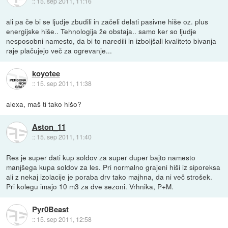
::
15. sep 2011, 11:16
ali pa če bi se ljudje zbudili in začeli delati pasivne hiše oz. plus
energijske hiše.. Tehnologija že obstaja.. samo ker so ljudje
nesposobni namesto, da bi to naredili in izboljšali kvaliteto bivanja
raje plačujejo več za ogrevanje...
koyotee
::
15. sep 2011, 11:38
alexa, maš ti tako hišo?
Aston_11
::
15. sep 2011, 11:40
Res je super dati kup soldov za super duper bajto namesto
manjšega kupa soldov za les. Pri normalno grajeni hiši iz siporeksa
ali z nekaj izolacije je poraba drv tako majhna, da ni več strošek.
Pri kolegu imajo 10 m3 za dve sezoni. Vrhnika, P+M.
Pyr0Beast
::
15. sep 2011, 12:58