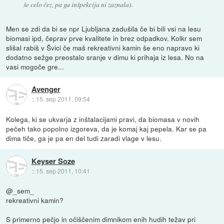
še celo čez, pa ga inšpekcija ni zaznala).
Men se zdi da bi se npr Ljubljana zadušila če bi bili vsi na lesu
biomasi ipd, čeprav prve kvalitete in brez odpadkov. Kolkr sem
slišal rabiš v Švici če maš rekreativni kamin še eno napravo ki
dodatno sežge preostalo sranje v dimu ki prihaja iz lesa. No na
vasi mogoče gre...
Avenger
::
15. sep 2011, 09:54
Kolega, ki se ukvarja z inštalacijami pravi, da biomasa v novih
pečeh tako popolno izgoreva, da je komaj kaj pepela. Kar se pa
dima tiče, ga je pa en del tudi zaradi vlage v lesu.
Keyser Soze
::
15. sep 2011, 10:41
@_sem_
rekreativni kamin?
S primerno pečjo in očiščenim dimnikom enih hudih težav pri