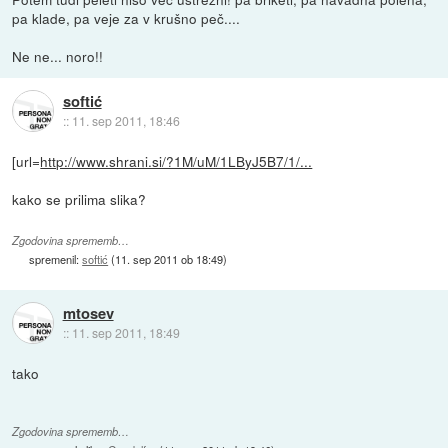
pa klade, pa veje za v krušno peč....
Ne ne... noro!!
softić
::
11. sep 2011, 18:46
[url=
http://www.shrani.si/?1M/uM/1LByJ5B7/1/...
kako se prilima slika?
Zgodovina sprememb…
spremenil:
softić
(
11. sep 2011 ob 18:49
)
mtosev
::
11. sep 2011, 18:49
tako
Zgodovina sprememb…