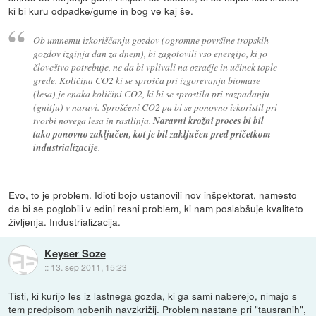
ki bi kuru odpadke/gume in bog ve kaj še.
Ob umnemu izkoriščanju gozdov (ogromne površine tropskih
gozdov izginja dan za dnem), bi zagotovili vso energijo, ki jo
človeštvo potrebuje, ne da bi vplivali na ozračje in učinek tople
grede. Količina CO2 ki se sprošča pri izgorevanju biomase
(lesa) je enaka količini CO2, ki bi se sprostila pri razpadanju
(gnitju) v naravi. Sproščeni CO2 pa bi se ponovno izkoristil pri
tvorbi novega lesa in rastlinja.
Naravni krožni proces bi bil
tako ponovno zaključen, kot je bil zaključen pred pričetkom
industrializacije
.
Evo, to je problem. Idioti bojo ustanovili nov inšpektorat, namesto
da bi se poglobili v edini resni problem, ki nam poslabšuje kvaliteto
življenja. Industrializacija.
Keyser Soze
::
13. sep 2011, 15:23
Tisti, ki kurijo les iz lastnega gozda, ki ga sami naberejo, nimajo s
tem predpisom nobenih navzkrižij. Problem nastane pri "tausranih",