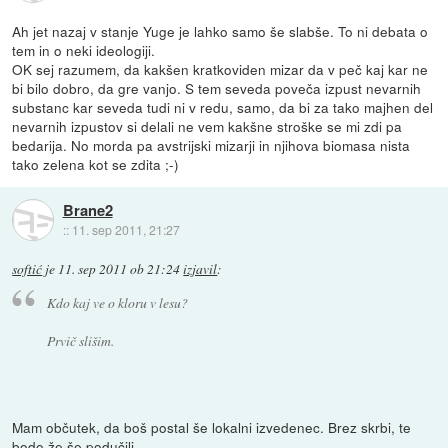
Ah jet nazaj v stanje Yuge je lahko samo še slabše. To ni debata o
tem in o neki ideologiji.
OK sej razumem, da kakšen kratkoviden mizar da v peč kaj kar ne
bi bilo dobro, da gre vanjo. S tem seveda poveča izpust nevarnih
substanc kar seveda tudi ni v redu, samo, da bi za tako majhen del
nevarnih izpustov si delali ne vem kakšne stroške se mi zdi pa
bedarija. No morda pa avstrijski mizarji in njihova biomasa nista
tako zelena kot se zdita ;-)
Brane2
::
11. sep 2011, 21:27
softić
je
11. sep 2011 ob 21:24
izjavil
:
Kdo kaj ve o kloru v lesu?
Prvič slišim.
Mam občutek, da boš postal še lokalni izvedenec. Brez skrbi, te
bodo že še podučili.