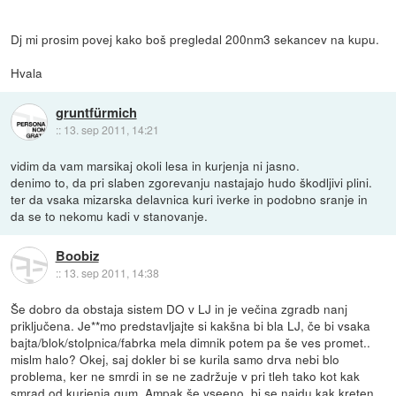
Dj mi prosim povej kako boš pregledal 200nm3 sekancev na kupu.
Hvala
gruntfürmich
::
13. sep 2011, 14:21
vidim da vam marsikaj okoli lesa in kurjenja ni jasno.
denimo to, da pri slaben zgorevanju nastajajo hudo škodljivi plini.
ter da vsaka mizarska delavnica kuri iverke in podobno sranje in
da se to nekomu kadi v stanovanje.
Boobiz
::
13. sep 2011, 14:38
Še dobro da obstaja sistem DO v LJ in je večina zgradb nanj
priključena. Je**mo predstavljajte si kakšna bi bla LJ, če bi vsaka
bajta/blok/stolpnica/fabrka mela dimnik potem pa še ves promet..
mislm halo? Okej, saj dokler bi se kurila samo drva nebi blo
problema, ker ne smrdi in se ne zadržuje v pri tleh tako kot kak
smrad od kurjenja gum. Ampak še vseeno, bi se najdu kak kreten