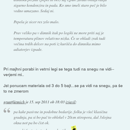
sigurno kondenzira in pada. Ko smo imeli staro peč je bilo
vedno umazano. Sedaj ni.
Pepela je sicer res zelo malo.
Prav veliko pa v dimnik itak po logiki ne more priti saj je
temperatura plinov relativno nizka. Če se ohladi zrak tudi
večina trdih delcev na poti iz kurišča do dimnika mimo
adiatorjev izpade.
Pri majhni porabi in vetrni legi se tega tudi na snegu ne vidi--
verjemi mi..
Jst ponucam materiala od 3 do 5 bajt...se pa vidi na snegu, pa še
to ne zmerom
gruntfürmich
je
15. sep 2011 ob 18:03
izjavil
:
pa kake pasivne in podobne bedarije. folku je všeč klasična
gradnja, pa si bo pač to oblekel v 20cm stiropora, dal 3slojna
okna not pa bo čist ok.