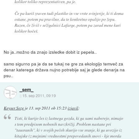
kolikor toliko reprezentativen, pa je.
Če pa kuriš zraven tudi plastiko in vse vrste svinjerije, ki ti doma
ostane, potem pa pravilno, da te konkretno opalijo po žepu.
Razen, če živiš v sežigalnici Lafarge, potem pa zarad mene kuri
kolikor hočeš.
No ja..možno da znajo izsledke dobit iz pepela..
samo sigurno pa je da se tukaj ne gre za ekologijo temveč za
denar katerega država nujno potrebije saj je glede denarja na
psu..
_sem_
::
15. sep 2011, 09:19
Keyser Soze
je
13. sep 2011 ob 15:23
izjavil
:
Tisti, ki kurijo les iz lastnega gozda, ki ga sami naberejo, nimajo
s tem predpisom nobenih navzkrižij. Problem nastane pri
"tausranih", ki v svojih pečeh skurijo vse sranje, ki ga uvozijo iz
kitajske (z mejnimi vrednostmi prepovedanih snovi - kje morda