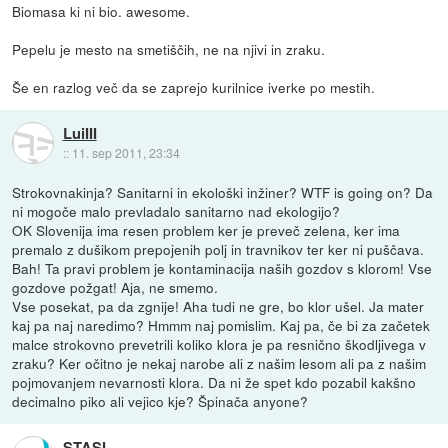
Biomasa ki ni bio. awesome.
Pepelu je mesto na smetiščih, ne na njivi in zraku.
Še en razlog več da se zaprejo kurilnice iverke po mestih.
LuiIII
::
11. sep 2011, 23:34
Strokovnakinja? Sanitarni in ekološki inžiner? WTF is going on? Da
ni mogoče malo prevladalo sanitarno nad ekologijo?
OK Slovenija ima resen problem ker je preveč zelena, ker ima
premalo z dušikom prepojenih polj in travnikov ter ker ni puščava.
Bah! Ta pravi problem je kontaminacija naših gozdov s klorom! Vse
gozdove požgat! Aja, ne smemo.
Vse posekat, pa da zgnije! Aha tudi ne gre, bo klor ušel. Ja mater
kaj pa naj naredimo? Hmmm naj pomislim. Kaj pa, če bi za začetek
malce strokovno prevetrili koliko klora je pa resnično škodljivega v
zraku? Ker očitno je nekaj narobe ali z našim lesom ali pa z našim
pojmovanjem nevarnosti klora. Da ni že spet kdo pozabil kakšno
decimalno piko ali vejico kje? Špinača anyone?
STASI