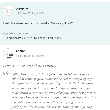
J-e-r-r-y
::
13. sep 2011, 21:19
Edit: Na dom pa nebojo hodli? Na kak piknik?
Zgodovina sprememb…
spremenilo:
J-e-r-r-y
(
13. sep 2011 ob 21:20
)
softić
::
14. sep 2011, 19:56
Tarzan
je
13. sep 2011 ob 21:14
izjavil
:
Softić, kdo je rekel, da bi inšpektor gledal kubike sekancev?
Pobral bi vzorce pepela. Lahko iz peči, lahko iz kupa, kjer ga
shranjuješ, lahko od tam, kamor si ga stresel. Če dobijo notri
kaj, česar v lesu ni dovoljeno imet in tja po naravni poti ne
zaide, oziroma če te snovi preveč odstopajo, predvsem gre tu za
kake težke kovine, potem ti naložijo predpisano kazen. Zakaj bi
ti jemali vzorec v neskurjenem lesu, če si jim ga ti že lepo
predpripravil za analizo - samo še povzorčit ga morajo, da je