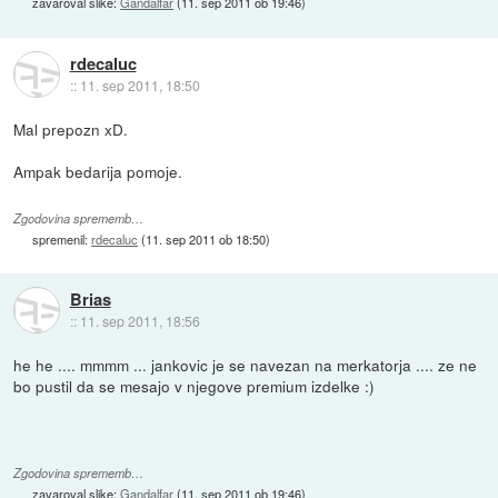
zavaroval slike:
Gandalfar
(
11. sep 2011 ob 19:46
)
rdecaluc
::
11. sep 2011, 18:50
Mal prepozn xD.
Ampak bedarija pomoje.
Zgodovina sprememb…
spremenil:
rdecaluc
(
11. sep 2011 ob 18:50
)
Brias
::
11. sep 2011, 18:56
he he .... mmmm ... jankovic je se navezan na merkatorja .... ze ne
bo pustil da se mesajo v njegove premium izdelke :)
Zgodovina sprememb…
zavaroval slike:
Gandalfar
(
11. sep 2011 ob 19:46
)